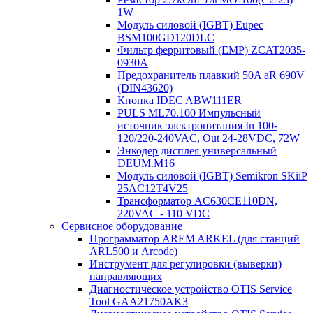
1W
Модуль силовой (IGBT) Eupec
BSM100GD120DLC
Фильтр ферритовый (EMP) ZCAT2035-
0930A
Предохранитель плавкий 50A aR 690V
(DIN43620)
Кнопка IDEC ABW111ER
PULS ML70.100 Импульсный
источник электропитания In 100-
120/220-240VAC, Out 24-28VDC, 72W
Энкодер дисплея универсальный
DEUM.M16
Модуль силовой (IGBT) Semikron SKiiP
25AC12T4V25
Трансформатор AC630CE110DN,
220VAC - 110 VDC
Сервисное оборудование
Программатор AREM ARKEL (для станций
ARL500 и Arcode)
Инструмент для регулировки (выверки)
направляющих
Диагностическое устройство OTIS Service
Tool GAA21750AK3