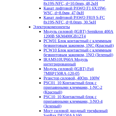
8х19S-NFC, d=10.0mm, 48,2кН
Канат лифтовой PAWO F1 6X19W-
WSC, d=8.0мм, 47,0кН
Канат лифтовой PAWO F819 S-FC
8х19S-NFC, d=8.0mm, 30.5кН
Электрокомпоненты
Модуль силовой (IGBT) Semikron 400А
1200В SKM400GB12T4
PCW01 Блок контактный с клеммным
безвинтовым зажимом, 1NC (Красный)
PCW10 Блок контактный с клеммным
безвинтовым зажимом, 1NO (Зеленый)
IRAMS10UP60A Модуль
интегрированный
Модуль силовой (IGBT) Fuji
7MBP150RA-120-05
Резистор силовой, 40Om, 100W
PSC01_10 Контактный блок с
припаянными клеммами, 1-NC-2
(Красный)
PSC10_10 Контактный блок с
припаянными клеммами, 3-NO-4
(Зеленый)
Мост силовой диодный трехфазный
SanRex DF150AA160