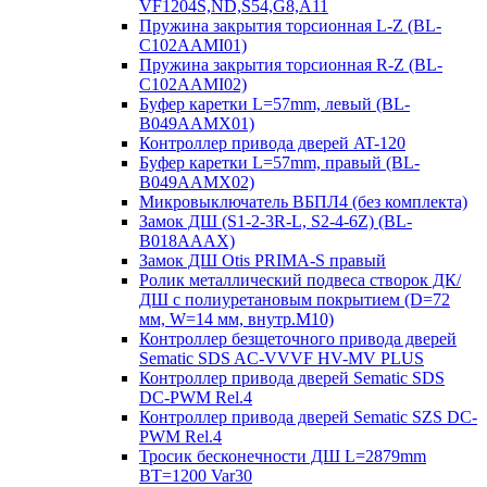
VF1204S,ND,S54,G8,A11
Пружина закрытия торсионная L-Z (BL-
C102AAMI01)
Пружина закрытия торсионная R-Z (BL-
C102AAMI02)
Буфер каретки L=57mm, левый (BL-
B049AAMX01)
Контроллер привода дверей AT-120
Буфер каретки L=57mm, правый (BL-
B049AAMX02)
Микровыключатель ВБПЛ4 (без комплекта)
Замок ДШ (S1-2-3R-L, S2-4-6Z) (BL-
B018AAAX)
Замок ДШ Otis PRIMA-S правый
Ролик металлический подвеса створок ДК/
ДШ с полиуретановым покрытием (D=72
мм, W=14 мм, внутр.М10)
Контроллер безщеточного привода дверей
Sematiс SDS AC-VVVF HV-MV PLUS
Контроллер привода дверей Sematic SDS
DC-PWM Rel.4
Контроллер привода дверей Sematic SZS DC-
PWM Rel.4
Тросик бесконечности ДШ L=2879mm
BT=1200 Var30