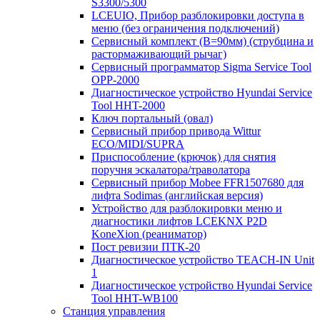
S3300/5300
LCEUIO, Прибор разблокировки доступа в
меню (без ограничения подключений)
Сервисный комплект (В=90мм) (струбцина и
растормаживающий рычаг)
Сервисный программатор Sigma Service Tool
OPP-2000
Диагностическое устройство Hyundai Service
Tool HHT-2000
Ключ портальный (овал)
Сервисный прибор привода Wittur
ECO/MIDI/SUPRA
Приспособление (крючок) для снятия
поручня эскалатора/траволатора
Сервисный прибор Mobee FFR1507680 для
лифта Sodimas (английская версия)
Устройство для разблокировки меню и
диагностики лифтов LCEKNX P2D
KoneXion (реаниматор)
Пост ревизии ПТК-20
Диагностическое устройство TEACH-IN Unit
1
Диагностическое устройство Hyundai Service
Tool HHT-WB100
Станция управления