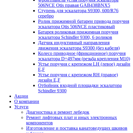
506NCE Otis правая GAB438BNX5
Ступень для эскалатора S9300, 600/R76
серебро
Ролик прижимной батареи привода поручня
эскалатора Otis 506NCE пластиковый
Батарея роликовая прижимная поручня
эскалатора Schindler 9300, 6 роликов
Датчик индуктивный направления
движения эскалатора S9300 (без кабеля)
Колесо приводное (фрикционное) поручня
эскалатора D=497мм (резьба крепления M10)
Устье поручня с крепежом LH (левое) дизайн
E,F
Устье поручня с крепежом RH (правое)
дизайн E,F
Отбойник входной площадки эскалатора
Schindler 9300
Акции
О компании
Услуги
Диагностика и ремонт лебедок
Ремонт лифтовых плат и иных электронных
компонентов
Изготовление и поставка канатоведущих шкивов