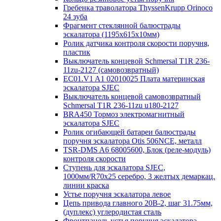
Гребенка траволатора ThyssenKrupp Orinoco
24 зуба
Фрагмент стеклянной балюстрады
эскалатора (1195х615х10мм)
Ролик датчика контроля скорости поручня,
пластик
Выключатель концевой Schmersal T1R 236-
11zu-2127 (самовозвратный)
EC01.V1 A1 02010025 Плата материнская
эскалатора SJEC
Выключатель концевой самовозвратный
Schmersal T1R 236-11zu u180-2127
BRA450 Тормоз электромагнитный
эскалатора SJEC
Ролик огибающей батареи балюстрады
поручня эскалатора Otis 506NCE, металл
TSR-DMS A6 68005600, Блок (реле-модуль)
контроля скорости
Ступень для эскалатора SJEC,
1000мм/R70x25 серебро, 3 желтых демаркац.
линии краска
Устье поручня эскалатора левое
Цепь привода главного 20B-2, шаг 31.75мм,
(дуплекс) углеродистая сталь
Фронтпанель устья поручня эскалатора