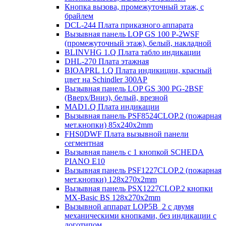
Кнопка вызова, промежуточный этаж, с
брайлем
DCL-244 Плата приказного аппарата
Вызывная панель LOP GS 100 P-2WSF
(промежуточный этаж), белый, накладной
BLINVHG 1.Q Плата табло индикации
DHL-270 Плата этажная
BIOAPRL 1.Q Плата индикиции, красный
цвет на Schindler 300AP
Вызывная панель LOP GS 300 PG-2BSF
(Вверх/Вниз), белый, врезной
MAD1.Q Плата индикации
Вызывная панель PSF8524CLOP.2 (пожарная
мет.кнопки) 85х240х2mm
FHS0DWF Плата вызывной панели
сегментная
Вызывная панель с 1 кнопкой SCHEDA
PIANO E10
Вызывная панель PSF1227CLOP.2 (пожарная
мет.кнопки) 128х270х2mm
Вызывная панель PSX1227CLOP.2 кнопки
MX-Basic BS 128х270х2mm
Вызывной аппарат LOP5B_2 с двумя
механическими кнопками, без индикации с
логотипом