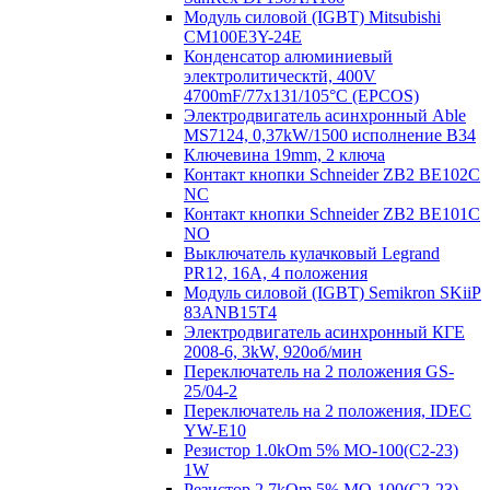
Модуль силовой (IGBT) Mitsubishi
CM100E3Y-24E
Конденсатор алюминиевый
электролитическтй, 400V
4700mF/77x131/105°C (EPCOS)
Электродвигатель асинхронный Able
MS7124, 0,37kW/1500 исполнение В34
Ключевина 19mm, 2 ключа
Контакт кнопки Schneider ZB2 BE102C
NC
Контакт кнопки Schneider ZB2 BE101C
NO
Выключатель кулачковый Legrand
PR12, 16A, 4 положения
Модуль силовой (IGBT) Semikron SKiiP
83ANB15T4
Электродвигатель асинхронный КГЕ
2008-6, 3kW, 920об/мин
Переключатель на 2 положения GS-
25/04-2
Переключатель на 2 положения, IDEC
YW-E10
Резистор 1.0kOm 5% МО-100(С2-23)
1W
Резистор 2.7kOm 5% МО-100(С2-23)