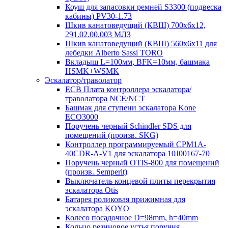
Коуш для запасовки ремней S3300 (подвеска
кабины) PV30-1.73
Шкив канатоведущий (КВШ) 700х6х12,
291.02.00.003 МЛЗ
Шкив канатоведущий (КВШ) 560х6х11 для
лебедки Alberto Sassi TORO
Вкладыш L=100мм, BFK=10мм, башмака
HSMK+WSMK
Эскалатор/траволатор
ECB Плата контроллера эскалатора/
траволатора NCE/NCT
Башмак для ступени эскалатора Kone
ECO3000
Поручень черный Schindler SDS для
помещений (произв. SKG)
Контроллер программируемый CPM1A-
40CDR-A-V1 для эскалатора 10J00167-70
Поручень черный OTIS-800 для помещений
(произв. Semperit)
Выключатель концевой плиты перекрытия
эскалатора Otis
Батарея роликовая прижимная для
эскалатора KOYO
Колесо посадочное D=98mm, h=40mm
Кольцо резиновое устья поручня