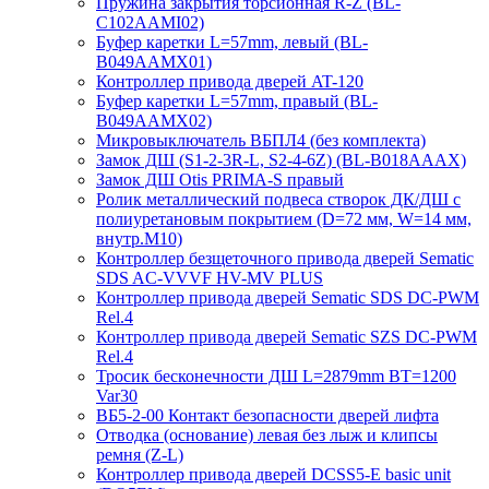
Пружина закрытия торсионная R-Z (BL-
C102AAMI02)
Буфер каретки L=57mm, левый (BL-
B049AAMX01)
Контроллер привода дверей AT-120
Буфер каретки L=57mm, правый (BL-
B049AAMX02)
Микровыключатель ВБПЛ4 (без комплекта)
Замок ДШ (S1-2-3R-L, S2-4-6Z) (BL-B018AAAX)
Замок ДШ Otis PRIMA-S правый
Ролик металлический подвеса створок ДК/ДШ с
полиуретановым покрытием (D=72 мм, W=14 мм,
внутр.М10)
Контроллер безщеточного привода дверей Sematiс
SDS AC-VVVF HV-MV PLUS
Контроллер привода дверей Sematic SDS DC-PWM
Rel.4
Контроллер привода дверей Sematic SZS DC-PWM
Rel.4
Тросик бесконечности ДШ L=2879mm BT=1200
Var30
ВБ5-2-00 Контакт безопасности дверей лифта
Отводка (основание) левая без лыж и клипсы
ремня (Z-L)
Контроллер привода дверей DCSS5-E basic unit