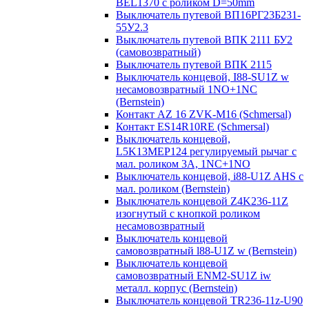
BEL1370 с роликом D=50mm
Выключатель путевой ВП16РГ23Б231-
55У2.3
Выключатель путевой ВПК 2111 БУ2
(самовозвратный)
Выключатель путевой ВПК 2115
Выключатель концевой, I88-SU1Z w
несамовозвратный 1NO+1NC
(Bernstein)
Контакт AZ 16 ZVK-M16 (Schmersal)
Контакт ES14R10RE (Schmersal)
Выключатель концевой,
L5K13MEP124 регулируемый рычаг с
мал. роликом 3А, 1NC+1NO
Выключатель концевой, i88-U1Z AHS с
мал. роликом (Bernstein)
Выключатель концевой Z4K236-11Z
изогнутый с кнопкой роликом
несамовозвратный
Выключатель концевой
самовозвратный l88-U1Z w (Bernstein)
Выключатель концевой
самовозвратный ENM2-SU1Z iw
металл. корпус (Bernstein)
Выключатель концевой TR236-11z-U90