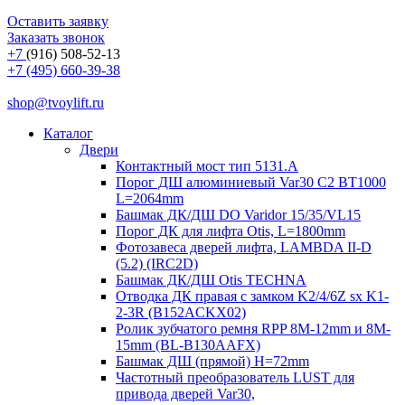
Оставить заявку
Заказать звонок
+7
(916) 508-52-13
+7 (495) 660-39-38
shop@tvoylift.ru
Каталог
Двери
Контактный мост тип 5131.A
Порог ДШ алюминиевый Var30 C2 BT1000
L=2064mm
Башмак ДК/ДШ DO Varidor 15/35/VL15
Порог ДК для лифта Otis, L=1800mm
Фотозавеса дверей лифта, LAMBDA II-D
(5.2) (IRC2D)
Башмак ДК/ДШ Otis TECHNA
Отводка ДК правая с замком K2/4/6Z sx K1-
2-3R (B152ACKX02)
Ролик зубчатого ремня RPP 8M-12mm и 8M-
15mm (BL-B130AAFX)
Башмак ДШ (прямой) H=72mm
Частотный преобразователь LUST для
привода дверей Var30,