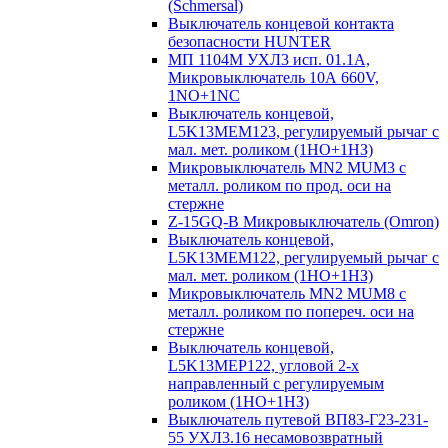
(Schmersal)
Выключатель концевой контакта
безопасности HUNTER
МП 1104М УХЛ3 исп. 01.1А,
Микровыключатель 10А 660V,
1NO+1NC
Выключатель концевой,
L5K13MEM123, регулируемый рычаг с
мал. мет. роликом (1НО+1НЗ)
Микровыключатель MN2 MUM3 с
металл. роликом по прод. оси на
стержне
Z-15GQ-B Микровыключатель (Omron)
Выключатель концевой,
L5K13MEM122, регулируемый рычаг с
мал. мет. роликом (1НО+1НЗ)
Микровыключатель MN2 MUM8 с
металл. роликом по попереч. оси на
стержне
Выключатель концевой,
L5K13MEP122, угловой 2-х
направленный с регулируемым
роликом (1НО+1НЗ)
Выключатель путевой ВП83-Г23-231-
55 УХЛ3.16 несамовозвратный