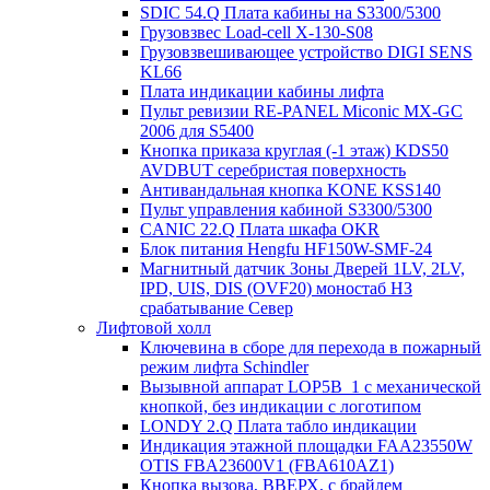
SDIC 54.Q Плата кабины на S3300/5300
Грузовзвес Load-cell X-130-S08
Грузовзвешивающее устройство DIGI SENS
KL66
Плата индикации кабины лифта
Пульт ревизии RE-PANEL Miconic MX-GC
2006 для S5400
Кнопка приказа круглая (-1 этаж) KDS50
AVDBUT серебристая поверхность
Антивандальная кнопка KONE KSS140
Пульт управления кабиной S3300/5300
CANIC 22.Q Плата шкафа OKR
Блок питания Hengfu HF150W-SMF-24
Магнитный датчик Зоны Дверей 1LV, 2LV,
IPD, UIS, DIS (OVF20) моностаб НЗ
срабатывание Cевер
Лифтовой холл
Ключевина в сборе для перехода в пожарный
режим лифта Schindler
Вызывной аппарат LOP5B_1 с механической
кнопкой, без индикации с логотипом
LONDY 2.Q Плата табло индикации
Индикация этажной площадки FAA23550W
OTIS FBA23600V1 (FBA610AZ1)
Кнопка вызова, ВВЕРХ, с брайлем