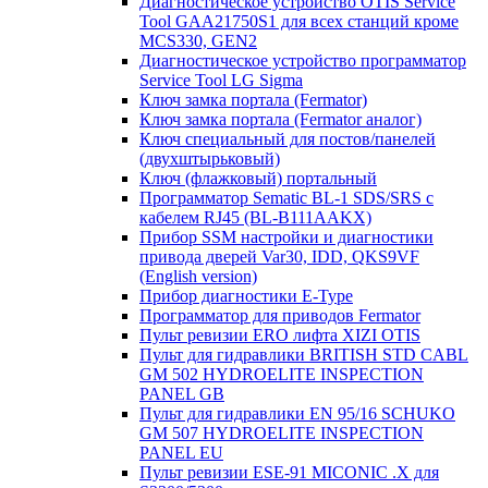
Диагностическое устройство OTIS Service
Tool GAA21750S1 для всех станций кроме
MCS330, GEN2
Диагностическое устройство программатор
Service Tool LG Sigma
Ключ замка портала (Fermator)
Ключ замка портала (Fermator аналог)
Ключ специальный для постов/панелей
(двухштырьковый)
Ключ (флажковый) портальный
Программатор Sematic BL-1 SDS/SRS с
кабелем RJ45 (BL-B111AAKX)
Прибор SSM настройки и диагностики
привода дверей Var30, IDD, QKS9VF
(English version)
Прибор диагностики E-Type
Программатор для приводов Fermator
Пульт ревизии ERO лифта XIZI OTIS
Пульт для гидравлики BRITISH STD CABL
GM 502 HYDROELITE INSPECTION
PANEL GB
Пульт для гидравлики EN 95/16 SCHUKO
GM 507 HYDROELITE INSPECTION
PANEL EU
Пульт ревизии ESE-91 MICONIC .X для