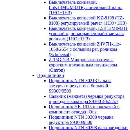
Выключатель концевой,
L5K13MUM331R, линейный 3-напр.
(1НО+1НЗ)
Выключатель концевой KZ-8108 (TZ-
8108) регулируемый рычаг (1НО+1НЗ)
Выключатель концевой, L5K13MIM311
угловой однонаправленный с металл.
роликом (1НО+1НЗ)
Выключатель концевой Z4V7H-11z-
1058/2654 с большим рег. роликом
(Schmersal)
Z-15GD-B Микровыключатель с
коротким пружинным плунжером
(Omron)
Подшипники
Подшипник NTN 30213 U вала
звездочки редуктора большой
S9300/9500
Сальник (манжета) червяка редуктора
привода эскалатора S9300 40х52х7
Подшипник HK 1015 игольчатый в
компонент отводки Otis
Подшипник NTN 30308 червяка
редуктора S9300/9500
Подшипник NTN 30208 вала звездочки