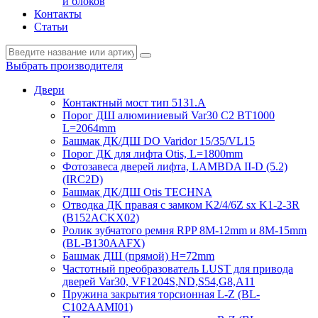
и блоков
Контакты
Статьи
Выбрать производителя
Двери
Контактный мост тип 5131.A
Порог ДШ алюминиевый Var30 C2 BT1000
L=2064mm
Башмак ДК/ДШ DO Varidor 15/35/VL15
Порог ДК для лифта Otis, L=1800mm
Фотозавеса дверей лифта, LAMBDA II-D (5.2)
(IRC2D)
Башмак ДК/ДШ Otis TECHNA
Отводка ДК правая с замком K2/4/6Z sx K1-2-3R
(B152ACKX02)
Ролик зубчатого ремня RPP 8M-12mm и 8M-15mm
(BL-B130AAFX)
Башмак ДШ (прямой) H=72mm
Частотный преобразователь LUST для привода
дверей Var30, VF1204S,ND,S54,G8,A11
Пружина закрытия торсионная L-Z (BL-
C102AAMI01)