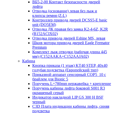
ВБ5-2-00 Контакт безопасности дверей
лифта
Отводка (основание) левая без лыж и
клипсы ремня (Z-L)
Контроллер привода дверей DCSS5-E basic
unit (DO5EM)
Отводка ДК правая без замка K2-4-6Z, K2R
(B152ACIX02)
Отводка привода дверей Eshine MS, левая
Шкив мотора привода дверей Eagle Fermator
Premium
Комплект лыж отводки (рабочая длина 445
мм) (C152AAKA+C152AAJA02)
Кабина
Кнопка приказа (1 этаж) KT40 STEP, 40х40
голубая подсветка (Европейский тип)
Приказной аппарат сенсорный COP5_10 с
брайлем для Bionic 5
Поручень L=780mm нержавейка + крепление
Поручень кабины лифта боковой S001 R3
окрашеный серый
Индикатор накладной LIP GS 300 H BSF
черный
C3D Плата индикации кабины лифта, синяя
подсветка