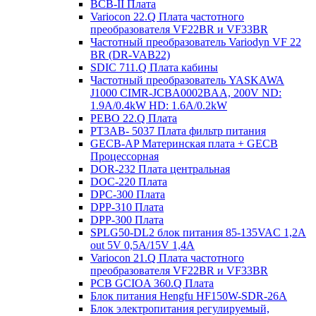
BCB-II Плата
Variocon 22.Q Плата частотного
преобразователя VF22BR и VF33BR
Частотный преобразователь Variodyn VF 22
BR (DR-VAB22)
SDIC 711.Q Плата кабины
Частотный преобразователь YASKAWA
J1000 CIMR-JCBA0002BAA, 200V ND:
1.9A/0.4kW HD: 1.6A/0.2kW
PEBO 22.Q Плата
РТ3АВ- 5037 Плата фильтр питания
GECB-AP Материнская плата + GECB
Процессорная
DOR-232 Плата центральная
DOC-220 Плата
DPC-300 Плата
DPP-310 Плата
DPP-300 Плата
SPLG50-DL2 блок питания 85-135VAC 1,2А
out 5V 0,5А/15V 1,4А
Variocon 21.Q Плата частотного
преобразователя VF22BR и VF33BR
PCB GCIOA 360.Q Плата
Блок питания Hengfu HF150W-SDR-26A
Блок электропитания регулируемый,