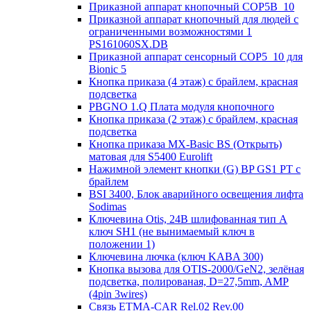
Приказной аппарат кнопочный COP5B_10
Приказной аппарат кнопочный для людей с
ограниченными возможностями 1
PS161060SX.DB
Приказной аппарат сенсорный COP5_10 для
Bionic 5
Кнопка приказа (4 этаж) с брайлем, красная
подсветка
PBGNO 1.Q Плата модуля кнопочного
Кнопка приказа (2 этаж) с брайлем, красная
подсветка
Кнопка приказа MX-Basic BS (Открыть)
матовая для S5400 Eurolift
Нажимной элемент кнопки (G) BP GS1 PT с
брайлем
BSI 3400, Блок аварийного освещения лифта
Sodimas
Ключевина Otis, 24В шлифованная тип А
ключ SH1 (не вынимаемый ключ в
положении 1)
Ключевина лючка (ключ KABA 300)
Кнопка вызова для OTIS-2000/GeN2, зелёная
подсветка, полированая, D=27,5mm, AMP
(4pin 3wires)
Связь ETMA-CAR Rel.02 Rev.00