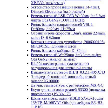
XP-B30 (на 4 ремня)
Устройство грузовзвешивающее 34-43кН,
Dinacell Electronica (на 5 ремней)
Ремень тяговый LSR CSB W=30мм, h=3.3мм
лифта Otis GeN2 (CONTITECH)
Ролик башмака направляющей VSL I,
D=80мм, d=20мм, H=25мм
Ограничитель скорости 1,6m/s, шкив 224mm,
канат D=6-6,5mm
Контакт натяжного устройства, 2006000105-
MFCP01SL, длинный шток
Ролик башмака кабины, D=85mm
Ремень тяговый W=25mm, h=3.3mm лифта
Otis GeN2 (Аналог, за метр)
Шайба шестигранная (эксцентрик)
регулировочная для натяжной ленты
Выключатель путевой ВПЛГ 03.2.1-40УХЛ3
Энкодер абсолютный многооборотный
(аналог IG10000)
Датчик температуры с регулятором MX-GC
Коуш для запасовки ремней S3300 (подвеска
противовеса) PV30-1.73
Шкив канатоведущий (КВШ) 575х5х10 для
13VTR-M/160VAT Otis (для лебедок B3, B3-
1, B16)