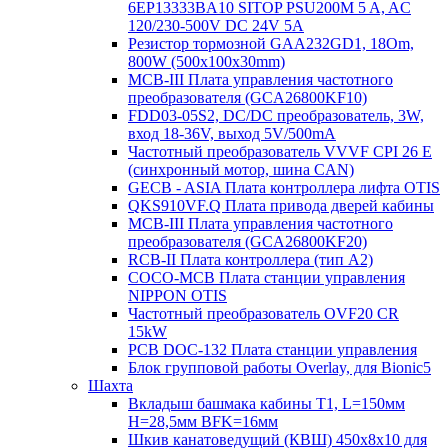
6EP13333BA10 SITOP PSU200M 5 A, AC
120/230-500V DC 24V 5A
Резистор тормозной GAA232GD1, 18Om,
800W (500x100x30mm)
MCB-III Плата управления частотного
преобразователя (GCA26800KF10)
FDD03-05S2, DC/DC преобразователь, 3W,
вход 18-36V, выход 5V/500mA
Частотный преобразователь VVVF CPI 26 E
(синхронный мотор, шина CAN)
GECB - ASIA Плата контроллера лифта OTIS
QKS910VF.Q Плата привода дверей кабины
MCB-III Плата управления частотного
преобразователя (GCA26800KF20)
RCB-II Плата контроллера (тип A2)
COCO-MCB Плата станции управления
NIPPON OTIS
Частотный преобразователь OVF20 CR
15kW
PCB DOC-132 Плата станции управления
Блок групповой работы Overlay, для Bionic5
Шахта
Вкладыш башмака кабины T1, L=150мм
H=28,5мм BFK=16мм
Шкив канатоведущий (КВШ) 450х8х10 для