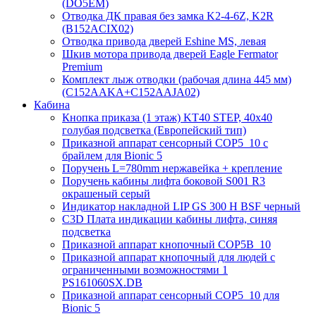
(DO5EM)
Отводка ДК правая без замка K2-4-6Z, K2R
(B152ACIX02)
Отводка привода дверей Eshine MS, левая
Шкив мотора привода дверей Eagle Fermator
Premium
Комплект лыж отводки (рабочая длина 445 мм)
(C152AAKA+C152AAJA02)
Кабина
Кнопка приказа (1 этаж) KT40 STEP, 40х40
голубая подсветка (Европейский тип)
Приказной аппарат сенсорный COP5_10 с
брайлем для Bionic 5
Поручень L=780mm нержавейка + крепление
Поручень кабины лифта боковой S001 R3
окрашеный серый
Индикатор накладной LIP GS 300 H BSF черный
C3D Плата индикации кабины лифта, синяя
подсветка
Приказной аппарат кнопочный COP5B_10
Приказной аппарат кнопочный для людей с
ограниченными возможностями 1
PS161060SX.DB
Приказной аппарат сенсорный COP5_10 для
Bionic 5