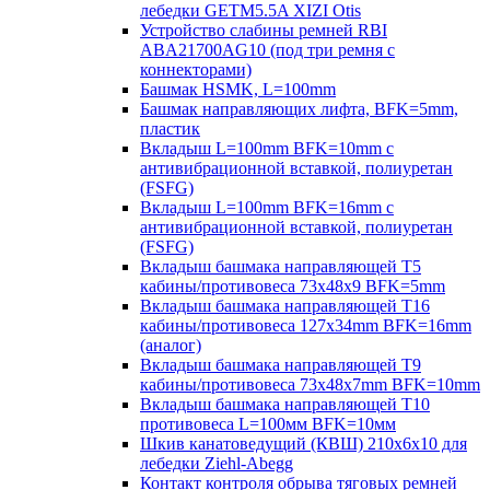
лебедки GETM5.5A XIZI Otis
Устройство слабины ремней RBI
ABA21700AG10 (под три ремня с
коннекторами)
Башмак HSMK, L=100mm
Башмак направляющих лифта, BFK=5mm,
пластик
Вкладыш L=100mm BFK=10mm с
антивибрационной вставкой, полиуретан
(FSFG)
Вкладыш L=100mm BFK=16mm с
антивибрационной вставкой, полиуретан
(FSFG)
Вкладыш башмака направляющей T5
кабины/противовеса 73х48х9 BFK=5mm
Вкладыш башмака направляющей T16
кабины/противовеса 127х34mm BFK=16mm
(аналог)
Вкладыш башмака направляющей T9
кабины/противовеса 73х48х7mm BFK=10mm
Вкладыш башмака направляющей T10
противовеса L=100мм BFK=10мм
Шкив канатоведущий (КВШ) 210х6х10 для
лебедки Ziehl-Abegg
Контакт контроля обрыва тяговых ремней