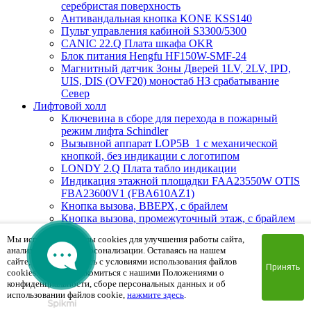
серебристая поверхность
Антивандальная кнопка KONE KSS140
Пульт управления кабиной S3300/5300
CANIC 22.Q Плата шкафа OKR
Блок питания Hengfu HF150W-SMF-24
Магнитный датчик Зоны Дверей 1LV, 2LV, IPD,
UIS, DIS (OVF20) моностаб НЗ срабатывание
Cевер
Лифтовой холл
Ключевина в сборе для перехода в пожарный
режим лифта Schindler
Вызывной аппарат LOP5B_1 с механической
кнопкой, без индикации с логотипом
LONDY 2.Q Плата табло индикации
Индикация этажной площадки FAA23550W OTIS
FBA23600V1 (FBA610AZ1)
Кнопка вызова, ВВЕРХ, с брайлем
Кнопка вызова, промежуточный этаж, с брайлем
DCL-244 Плата приказного аппарата
Мы используем файлы cookies для улучшения работы сайта,
Вызывная панель LOP GS 100 P-2WSF
анализа трафика и персонализации. Оставаясь на нашем
(промежуточный этаж), белый, накладной
сайте, вы соглашаетесь с условиями использования файлов
BLINVHG 1.Q Плата табло индикации
Принять
cookies. Чтобы ознакомиться с нашими Положениями о
DHL-270 Плата этажная
конфиденциальности, сборе персональных данных и об
BIOAPRL 1.Q Плата индикиции, красный цвет на
использовании файлов cookie,
нажмите здесь
.
Schindler 300AP