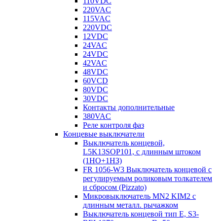
110VDC
220VAC
115VAC
220VDC
12VDC
24VAC
24VDC
42VAC
48VDC
60VCD
80VDC
30VDC
Контакты дополнительные
380VAC
Реле контроля фаз
Концевые выключатели
Выключатель концевой,
L5K13SOP101, с длинным штоком
(1НО+1НЗ)
FR 1056-W3 Выключатель концевой с
регулируемым роликовым толкателем
и сбросом (Pizzato)
Микровыключатель MN2 KIM2 с
длинным металл. рычажком
Выключатель концевой тип Е, S3-