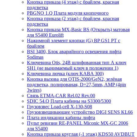
Кнопка приказа (4 этаж) с брайлем, красная
подсветка
PBGNO 1.Q Плата модуля кнопочного
Кнопка приказа (2 этаж) с брайлем, красная
подсветка
Кнопка приказа MX-Basic BS (Открыть) матовая
для S5400 Eurolift
Нажимной элемент кнопки (G) BP GS1 PT с
брайлем
BSI 3400, Блок аварийного освещения лифта
Sodimas
Ключевина Otis, 24В шлифованная тип А ключ
SH1 (не вынимаемый ключ в положении 1)
Ключевина лючка (ключ KABA 300)
Кнопка вызова для OTIS-2000/GeN2, зелёная
подсветка, полированая, D=27,5mm, AMP (4pin
3wires)
Связь ETMA-CAR Rel.02 Rev.00
SDIC 54.Q Плата кабины на S3300/5300
Грузовзвес Load-cell X-130-S08
Грузовзвешивающее устройство DIGI SENS KL66
Плата индикации кабины лифта
Пульт ревизии RE-PANEL Miconic MX-GC 2006
для S5400
Кнопка приказа круглая (-1 этаж) KDS50 AVDBUT