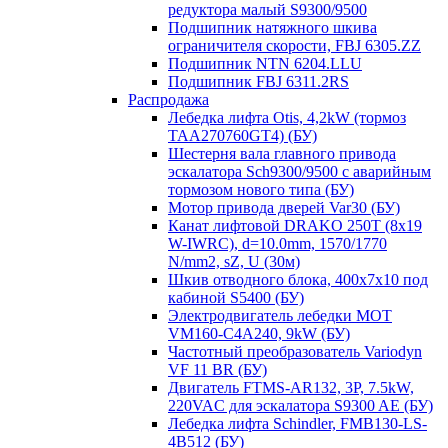
редуктора малый S9300/9500
Подшипник натяжного шкива
ограничителя скорости, FBJ 6305.ZZ
Подшипник NTN 6204.LLU
Подшипник FBJ 6311.2RS
Распродажа
Лебедка лифта Otis, 4,2kW (тормоз
TAA270760GT4) (БУ)
Шестерня вала главного привода
эскалатора Sch9300/9500 с аварийным
тормозом нового типа (БУ)
Мотор привода дверей Var30 (БУ)
Канат лифтовой DRAKO 250T (8x19
W-IWRC), d=10.0mm, 1570/1770
N/mm2, sZ, U (30м)
Шкив отводного блока, 400х7х10 под
кабиной S5400 (БУ)
Электродвигатель лебедки MOT
VM160-C4A240, 9kW (БУ)
Частотный преобразователь Variodyn
VF 11 BR (БУ)
Двигатель FTMS-AR132, 3P, 7.5kW,
220VAC для эскалатора S9300 AE (БУ)
Лебедка лифта Schindler, FMB130-LS-
4B512 (БУ)