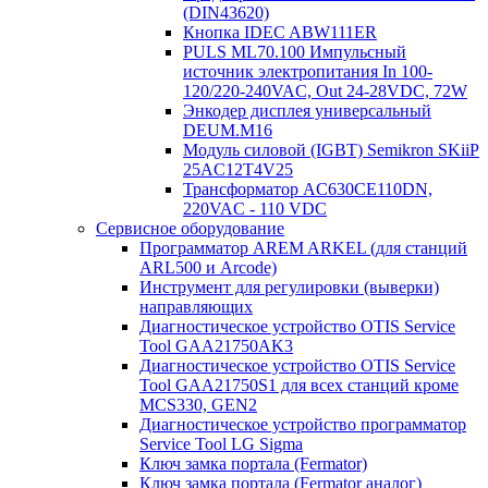
(DIN43620)
Кнопка IDEC ABW111ER
PULS ML70.100 Импульсный
источник электропитания In 100-
120/220-240VAC, Out 24-28VDC, 72W
Энкодер дисплея универсальный
DEUM.M16
Модуль силовой (IGBT) Semikron SKiiP
25AC12T4V25
Трансформатор AC630CE110DN,
220VAC - 110 VDC
Сервисное оборудование
Программатор AREM ARKEL (для станций
ARL500 и Arcode)
Инструмент для регулировки (выверки)
направляющих
Диагностическое устройство OTIS Service
Tool GAA21750AK3
Диагностическое устройство OTIS Service
Tool GAA21750S1 для всех станций кроме
MCS330, GEN2
Диагностическое устройство программатор
Service Tool LG Sigma
Ключ замка портала (Fermator)
Ключ замка портала (Fermator аналог)