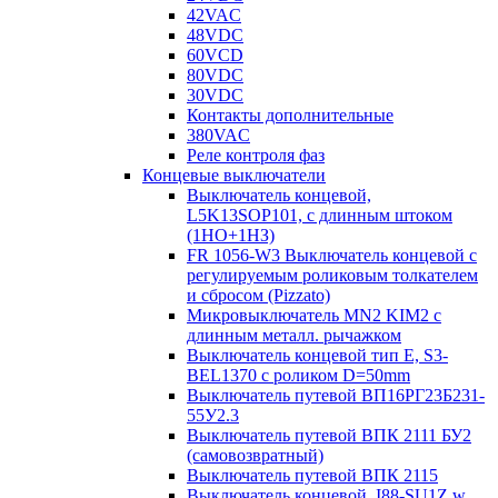
42VAC
48VDC
60VCD
80VDC
30VDC
Контакты дополнительные
380VAC
Реле контроля фаз
Концевые выключатели
Выключатель концевой,
L5K13SOP101, с длинным штоком
(1НО+1НЗ)
FR 1056-W3 Выключатель концевой с
регулируемым роликовым толкателем
и сбросом (Pizzato)
Микровыключатель MN2 KIM2 с
длинным металл. рычажком
Выключатель концевой тип Е, S3-
BEL1370 с роликом D=50mm
Выключатель путевой ВП16РГ23Б231-
55У2.3
Выключатель путевой ВПК 2111 БУ2
(самовозвратный)
Выключатель путевой ВПК 2115
Выключатель концевой, I88-SU1Z w