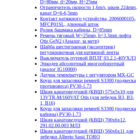
D=80мм, d=20мм, H=25мм
Ограничитель скорости 1,6m/s, шкив 224mm,
канат D=6-6,5mm
Контакт натяжного устройства, 2006000105-
MFCP01SL, длинный шток
Ролик башмака кабины, D=85mm
Ремень тяговый W=25mm, h=3.3mm лифта
Otis GeN2 (Аналог, за метр)
Шайба шестигранная (эксцентрик)
регулировочная для натяжной ленты
Выключатель путевой ВПЛГ 03.2.1-40УХЛ3
Энкодер абсолютный многооборотный
(аналог IG10000)
Датчик температуры с регулятором MX-GC
Коуш для запасовки ремней S3300 (подвеска
противовеса) PV30-1.73
Шкив канатоведущий (КВШ) 575х5х10 для
13VTR-M/160VAT Otis (для лебедок B3, B3-
1, B16)
Коуш для запасовки ремней S3300 (подвеска
кабины) PV30-1.73
Шкив канатоведущий (КВШ) 700х6х12,
291.02.00.003 МЛЗ
Шкив канатоведущий (КВШ) 560х6х11 для
лебедки Alberto Sassi TORO