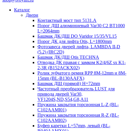
Каталог
Двери
Контактный мост тип 5131.A
Порог ДШ алюминиевый Var30 C2 BT1000
L=2064mm
Башмак ДК/ДШ DO Varidor 15/35/VL15
Порог ДК для лифта Otis, L=1800mm
Фотозавеса дверей лифта, LAMBDA II-D
(5.2) (IRC2D)
Башмак ДК/ДШ Otis TECHNA
Отводка ДК правая с замком K2/4/6Z sx K1-
2-3R (B152ACKX02)
Ролик зубчатого ремня RPP 8M-12mm и 8M-
15mm (BL-B130AAFX)
Башмак ДШ (прямой) H=72mm
Частотный преобразователь LUST для
привода дверей Var30,
VF1204S,ND,S54,G8,A11
Пружина закрытия торсионная L-Z (BL-
C102AAMI01)
Пружина закрытия торсионная R-Z (BL-
C102AAMI02)
Буфер каретки L=57mm, левый (BL-
B049AAMX01)