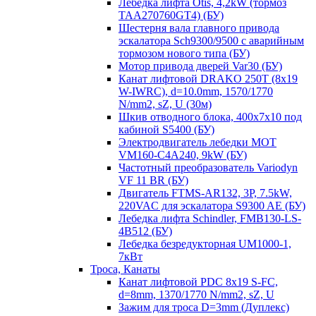
Лебедка лифта Otis, 4,2kW (тормоз
TAA270760GT4) (БУ)
Шестерня вала главного привода
эскалатора Sch9300/9500 с аварийным
тормозом нового типа (БУ)
Мотор привода дверей Var30 (БУ)
Канат лифтовой DRAKO 250T (8x19
W-IWRC), d=10.0mm, 1570/1770
N/mm2, sZ, U (30м)
Шкив отводного блока, 400х7х10 под
кабиной S5400 (БУ)
Электродвигатель лебедки MOT
VM160-C4A240, 9kW (БУ)
Частотный преобразователь Variodyn
VF 11 BR (БУ)
Двигатель FTMS-AR132, 3P, 7.5kW,
220VAC для эскалатора S9300 AE (БУ)
Лебедка лифта Schindler, FMB130-LS-
4B512 (БУ)
Лебедка безредукторная UM1000-1,
7кВт
Троса, Канаты
Канат лифтовой PDC 8x19 S-FC,
d=8mm, 1370/1770 N/mm2, sZ, U
Зажим для троса D=3mm (Дуплекс)