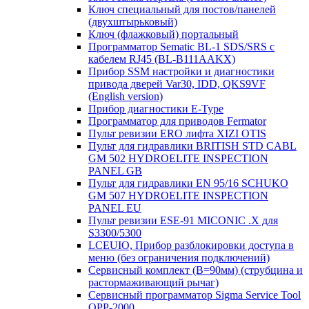
Ключ специальный для постов/панелей
(двухштырьковый)
Ключ (флажковый) портальный
Программатор Sematic BL-1 SDS/SRS с
кабелем RJ45 (BL-B111AAKX)
Прибор SSM настройки и диагностики
привода дверей Var30, IDD, QKS9VF
(English version)
Прибор диагностики E-Type
Программатор для приводов Fermator
Пульт ревизии ERO лифта XIZI OTIS
Пульт для гидравлики BRITISH STD CABL
GM 502 HYDROELITE INSPECTION
PANEL GB
Пульт для гидравлики EN 95/16 SCHUKO
GM 507 HYDROELITE INSPECTION
PANEL EU
Пульт ревизии ESE-91 MICONIC .X для
S3300/5300
LCEUIO, Прибор разблокировки доступа в
меню (без ограничения подключений)
Сервисный комплект (В=90мм) (струбцина и
растормаживающий рычаг)
Сервисный программатор Sigma Service Tool
OPP-2000