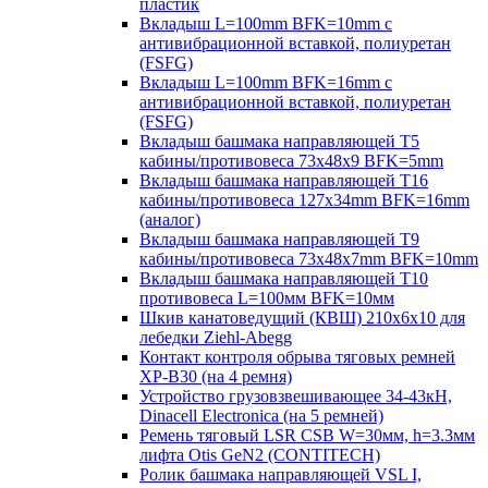
пластик
Вкладыш L=100mm BFK=10mm с
антивибрационной вставкой, полиуретан
(FSFG)
Вкладыш L=100mm BFK=16mm с
антивибрационной вставкой, полиуретан
(FSFG)
Вкладыш башмака направляющей T5
кабины/противовеса 73х48х9 BFK=5mm
Вкладыш башмака направляющей T16
кабины/противовеса 127х34mm BFK=16mm
(аналог)
Вкладыш башмака направляющей T9
кабины/противовеса 73х48х7mm BFK=10mm
Вкладыш башмака направляющей T10
противовеса L=100мм BFK=10мм
Шкив канатоведущий (КВШ) 210х6х10 для
лебедки Ziehl-Abegg
Контакт контроля обрыва тяговых ремней
XP-B30 (на 4 ремня)
Устройство грузовзвешивающее 34-43кН,
Dinacell Electronica (на 5 ремней)
Ремень тяговый LSR CSB W=30мм, h=3.3мм
лифта Otis GeN2 (CONTITECH)
Ролик башмака направляющей VSL I,