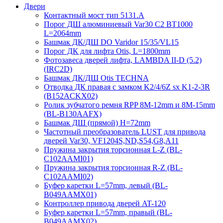
Двери
Контактный мост тип 5131.A
Порог ДШ алюминиевый Var30 C2 BT1000
L=2064mm
Башмак ДК/ДШ DO Varidor 15/35/VL15
Порог ДК для лифта Otis, L=1800mm
Фотозавеса дверей лифта, LAMBDA II-D (5.2)
(IRC2D)
Башмак ДК/ДШ Otis TECHNA
Отводка ДК правая с замком K2/4/6Z sx K1-2-3R
(B152ACKX02)
Ролик зубчатого ремня RPP 8M-12mm и 8M-15mm
(BL-B130AAFX)
Башмак ДШ (прямой) H=72mm
Частотный преобразователь LUST для привода
дверей Var30, VF1204S,ND,S54,G8,A11
Пружина закрытия торсионная L-Z (BL-
C102AAMI01)
Пружина закрытия торсионная R-Z (BL-
C102AAMI02)
Буфер каретки L=57mm, левый (BL-
B049AAMX01)
Контроллер привода дверей AT-120
Буфер каретки L=57mm, правый (BL-
B049AAMX02)