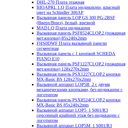
DHL-270 Плата этажная
BIOAPRL 1.Q Плата индикиции, красный
цвет на Schindler 300AP
Вызывная панель LOP GS 300 PG-2BSF
(Вверх/Вниз), белый, врезной
MAD1.Q Плата индикации
Вызывная панель PSF8524CLOP.2 (пожарная
мет.кнопки) 85х240х2mm
FHS0DWF Плата вызывной панели
сегментная
Вызывная панель с 1 кнопкой SCHEDA
PIANO E10
Вызывная панель PSF1227CLOP.2 (пожарная
мет.кнопки) 128х270х2mm
Вызывная панель PSX1227CLOP.2 кнопки
MX-Basic BS 128х270х2mm
Вызывной аппарат LOP5B_2 с двумя
механическими кнопками, без индикации с
логотипом
Вызывная панель PSX8524CLOP.2 кнопки
MX-Basic BS 85х240х2mm
Вызывной аппарат LOP5_1 S001/R3
сенсорный крайний этаж без индикации с
логотипом
Вызывной аппарат LOP5M_1 S001/R3