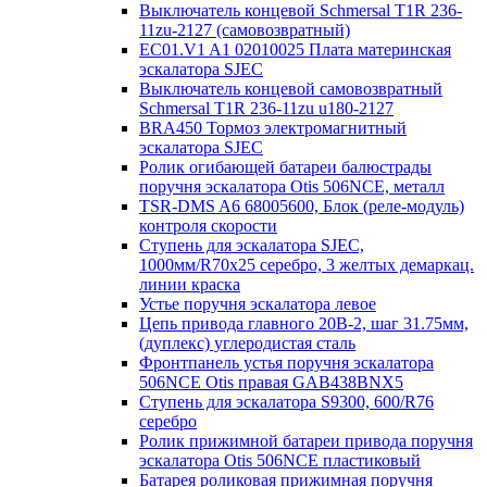
Выключатель концевой Schmersal T1R 236-
11zu-2127 (самовозвратный)
EC01.V1 A1 02010025 Плата материнская
эскалатора SJEC
Выключатель концевой самовозвратный
Schmersal T1R 236-11zu u180-2127
BRA450 Тормоз электромагнитный
эскалатора SJEC
Ролик огибающей батареи балюстрады
поручня эскалатора Otis 506NCE, металл
TSR-DMS A6 68005600, Блок (реле-модуль)
контроля скорости
Ступень для эскалатора SJEC,
1000мм/R70x25 серебро, 3 желтых демаркац.
линии краска
Устье поручня эскалатора левое
Цепь привода главного 20B-2, шаг 31.75мм,
(дуплекс) углеродистая сталь
Фронтпанель устья поручня эскалатора
506NCE Otis правая GAB438BNX5
Ступень для эскалатора S9300, 600/R76
серебро
Ролик прижимной батареи привода поручня
эскалатора Otis 506NCE пластиковый
Батарея роликовая прижимная поручня