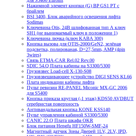
для S5400 Eurolift
Нажимной элемент кнопки (G) BP GS1 PT с
брайлем
BSI 3400, Блок аварийного освещения лифта
Sodimas
Ключевина Otis, 24В шлифованная тип А ключ
SH1 (не вынимаемый ключ в положении 1)
Ключевина лючка (ключ KABA 300)
Кнопка вызова для OTIS-2000/GeN2, зелёная
подсветка, полированая, D=27,5mm, AMP (4pin
3wires)
Связь ETMA-CAR Rel.02 Rev.00
SDIC 54.Q Плата кабины на S3300/5300
Грузовзвес Load-cell X-130-S08
Грузовзвешивающее устройство DIGI SENS KL66
Плата индикации кабины лифта
Пульт ревизии RE-PANEL Miconic MX-GC 2006
для S5400
Кнопка приказа круглая (-1 этаж) KDS50 AVDBUT
серебристая поверхность
Антивандальная кнопка KONE KSS140
Пульт управления кабиной S3300/5300
CANIC 22.Q Плата шкафа OKR
Блок питания Hengfu HF150W-SMF-24
Магнитный датчик Зоны Дверей 1LV, 2LV, IPD,