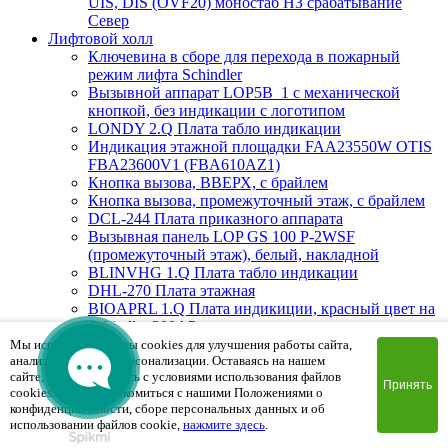
UIS, DIS (OVF20) моностаб НЗ срабатывание
Cевер
Лифтовой холл
Ключевина в сборе для перехода в пожарный
режим лифта Schindler
Вызывной аппарат LOP5B_1 с механической
кнопкой, без индикации с логотипом
LONDY 2.Q Плата табло индикации
Индикация этажной площадки FAA23550W OTIS
FBA23600V1 (FBA610AZ1)
Кнопка вызова, ВВЕРХ, с брайлем
Кнопка вызова, промежуточный этаж, с брайлем
DCL-244 Плата приказного аппарата
Вызывная панель LOP GS 100 P-2WSF
(промежуточный этаж), белый, накладной
BLINVHG 1.Q Плата табло индикации
DHL-270 Плата этажная
BIOAPRL 1.Q Плата индикиции, красный цвет на
Schindler 300AP
Вызывная панель LOP GS 300 PG-2BSF (Вверх/
Мы используем файлы cookies для улучшения работы сайта,
анализа трафика и персонализации. Оставаясь на нашем
Вниз), белый, врезной
сайте, вы соглашаетесь с условиями использования файлов
MAD1.Q Плата индикации
Принять
cookies. Чтобы ознакомиться с нашими Положениями о
Вызывная панель PSF8524CLOP.2 (пожарная
конфиденциальности, сборе персональных данных и об
мет.кнопки) 85х240х2mm
использовании файлов cookie,
нажмите здесь
.
FHS0DWF Плата вызывной панели сегментная