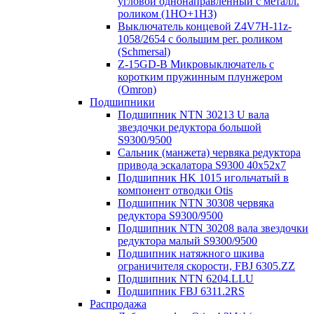
угловой однонаправленный с металл.
роликом (1НО+1НЗ)
Выключатель концевой Z4V7H-11z-
1058/2654 с большим рег. роликом
(Schmersal)
Z-15GD-B Микровыключатель с
коротким пружинным плунжером
(Omron)
Подшипники
Подшипник NTN 30213 U вала
звездочки редуктора большой
S9300/9500
Сальник (манжета) червяка редуктора
привода эскалатора S9300 40х52х7
Подшипник HK 1015 игольчатый в
компонент отводки Otis
Подшипник NTN 30308 червяка
редуктора S9300/9500
Подшипник NTN 30208 вала звездочки
редуктора малый S9300/9500
Подшипник натяжного шкива
ограничителя скорости, FBJ 6305.ZZ
Подшипник NTN 6204.LLU
Подшипник FBJ 6311.2RS
Распродажа