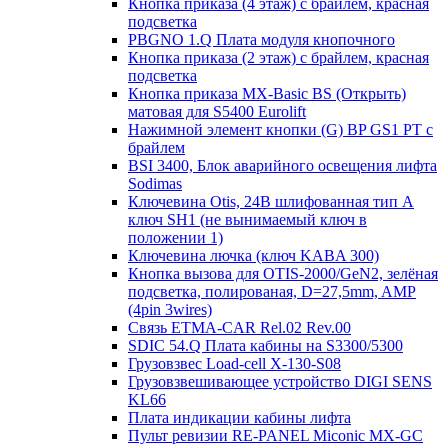
Кнопка приказа (4 этаж) с брайлем, красная
подсветка
PBGNO 1.Q Плата модуля кнопочного
Кнопка приказа (2 этаж) с брайлем, красная
подсветка
Кнопка приказа MX-Basic BS (Открыть)
матовая для S5400 Eurolift
Нажимной элемент кнопки (G) BP GS1 PT с
брайлем
BSI 3400, Блок аварийного освещения лифта
Sodimas
Ключевина Otis, 24В шлифованная тип А
ключ SH1 (не вынимаемый ключ в
положении 1)
Ключевина лючка (ключ KABA 300)
Кнопка вызова для OTIS-2000/GeN2, зелёная
подсветка, полированая, D=27,5mm, AMP
(4pin 3wires)
Связь ETMA-CAR Rel.02 Rev.00
SDIC 54.Q Плата кабины на S3300/5300
Грузовзвес Load-cell X-130-S08
Грузовзвешивающее устройство DIGI SENS
KL66
Плата индикации кабины лифта
Пульт ревизии RE-PANEL Miconic MX-GC