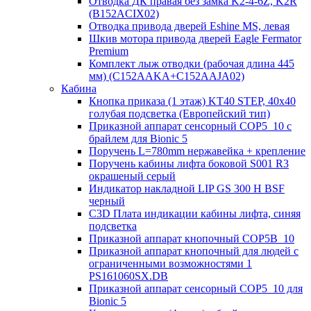
Отводка ДК правая без замка K2-4-6Z, K2R
(B152ACIX02)
Отводка привода дверей Eshine MS, левая
Шкив мотора привода дверей Eagle Fermator
Premium
Комплект лыж отводки (рабочая длина 445
мм) (C152AAKA+C152AAJA02)
Кабина
Кнопка приказа (1 этаж) KT40 STEP, 40х40
голубая подсветка (Европейский тип)
Приказной аппарат сенсорный COP5_10 с
брайлем для Bionic 5
Поручень L=780mm нержавейка + крепление
Поручень кабины лифта боковой S001 R3
окрашеный серый
Индикатор накладной LIP GS 300 H BSF
черный
C3D Плата индикации кабины лифта, синяя
подсветка
Приказной аппарат кнопочный COP5B_10
Приказной аппарат кнопочный для людей с
ограниченными возможностями 1
PS161060SX.DB
Приказной аппарат сенсорный COP5_10 для
Bionic 5