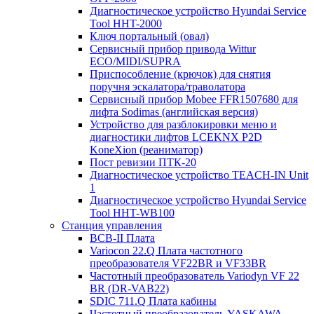
Диагностическое устройство Hyundai Service
Tool HHT-2000
Ключ портальный (овал)
Сервисный прибор привода Wittur
ECO/MIDI/SUPRA
Приспособление (крючок) для снятия
поручня эскалатора/траволатора
Сервисный прибор Mobee FFR1507680 для
лифта Sodimas (английская версия)
Устройство для разблокировки меню и
диагностики лифтов LCEKNX P2D
KoneXion (реаниматор)
Пост ревизии ПТК-20
Диагностическое устройство TEACH-IN Unit
1
Диагностическое устройство Hyundai Service
Tool HHT-WB100
Станция управления
BCB-II Плата
Variocon 22.Q Плата частотного
преобразователя VF22BR и VF33BR
Частотный преобразователь Variodyn VF 22
BR (DR-VAB22)
SDIC 711.Q Плата кабины
Частотный преобразователь YASKAWA