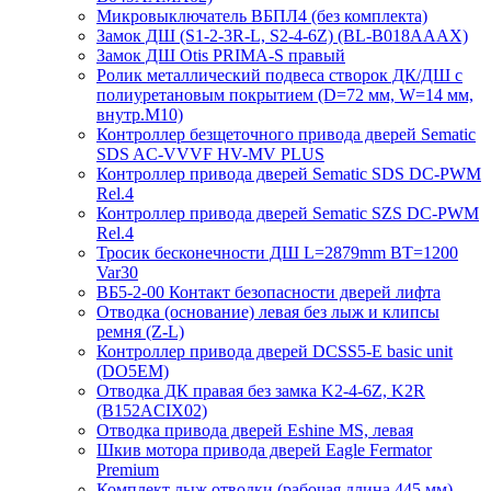
Микровыключатель ВБПЛ4 (без комплекта)
Замок ДШ (S1-2-3R-L, S2-4-6Z) (BL-B018AAAX)
Замок ДШ Otis PRIMA-S правый
Ролик металлический подвеса створок ДК/ДШ с
полиуретановым покрытием (D=72 мм, W=14 мм,
внутр.М10)
Контроллер безщеточного привода дверей Sematiс
SDS AC-VVVF HV-MV PLUS
Контроллер привода дверей Sematic SDS DC-PWM
Rel.4
Контроллер привода дверей Sematic SZS DC-PWM
Rel.4
Тросик бесконечности ДШ L=2879mm BT=1200
Var30
ВБ5-2-00 Контакт безопасности дверей лифта
Отводка (основание) левая без лыж и клипсы
ремня (Z-L)
Контроллер привода дверей DCSS5-E basic unit
(DO5EM)
Отводка ДК правая без замка K2-4-6Z, K2R
(B152ACIX02)
Отводка привода дверей Eshine MS, левая
Шкив мотора привода дверей Eagle Fermator
Premium
Комплект лыж отводки (рабочая длина 445 мм)