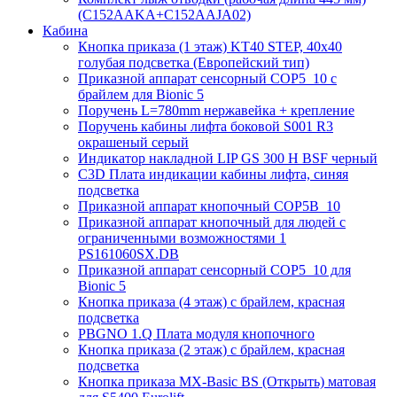
(C152AAKA+C152AAJA02)
Кабина
Кнопка приказа (1 этаж) KT40 STEP, 40х40
голубая подсветка (Европейский тип)
Приказной аппарат сенсорный COP5_10 с
брайлем для Bionic 5
Поручень L=780mm нержавейка + крепление
Поручень кабины лифта боковой S001 R3
окрашеный серый
Индикатор накладной LIP GS 300 H BSF черный
C3D Плата индикации кабины лифта, синяя
подсветка
Приказной аппарат кнопочный COP5B_10
Приказной аппарат кнопочный для людей с
ограниченными возможностями 1
PS161060SX.DB
Приказной аппарат сенсорный COP5_10 для
Bionic 5
Кнопка приказа (4 этаж) с брайлем, красная
подсветка
PBGNO 1.Q Плата модуля кнопочного
Кнопка приказа (2 этаж) с брайлем, красная
подсветка
Кнопка приказа MX-Basic BS (Открыть) матовая