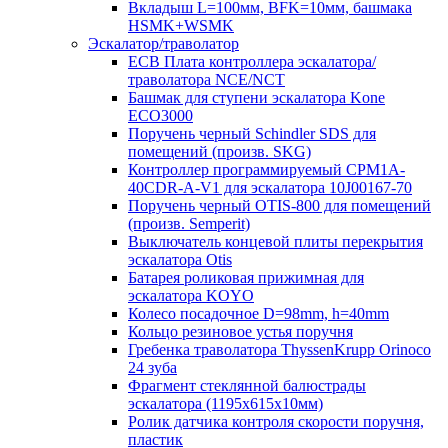
Вкладыш L=100мм, BFK=10мм, башмака
HSMK+WSMK
Эскалатор/траволатор
ECB Плата контроллера эскалатора/
траволатора NCE/NCT
Башмак для ступени эскалатора Kone
ECO3000
Поручень черный Schindler SDS для
помещений (произв. SKG)
Контроллер программируемый CPM1A-
40CDR-A-V1 для эскалатора 10J00167-70
Поручень черный OTIS-800 для помещений
(произв. Semperit)
Выключатель концевой плиты перекрытия
эскалатора Otis
Батарея роликовая прижимная для
эскалатора KOYO
Колесо посадочное D=98mm, h=40mm
Кольцо резиновое устья поручня
Гребенка траволатора ThyssenKrupp Orinoco
24 зуба
Фрагмент стеклянной балюстрады
эскалатора (1195х615х10мм)
Ролик датчика контроля скорости поручня,
пластик