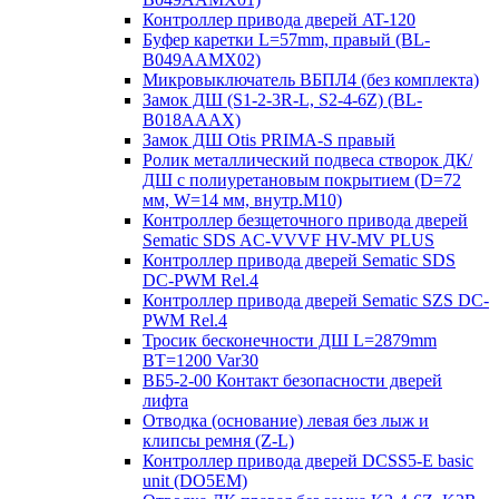
Контроллер привода дверей AT-120
Буфер каретки L=57mm, правый (BL-
B049AAMX02)
Микровыключатель ВБПЛ4 (без комплекта)
Замок ДШ (S1-2-3R-L, S2-4-6Z) (BL-
B018AAAX)
Замок ДШ Otis PRIMA-S правый
Ролик металлический подвеса створок ДК/
ДШ с полиуретановым покрытием (D=72
мм, W=14 мм, внутр.М10)
Контроллер безщеточного привода дверей
Sematiс SDS AC-VVVF HV-MV PLUS
Контроллер привода дверей Sematic SDS
DC-PWM Rel.4
Контроллер привода дверей Sematic SZS DC-
PWM Rel.4
Тросик бесконечности ДШ L=2879mm
BT=1200 Var30
ВБ5-2-00 Контакт безопасности дверей
лифта
Отводка (основание) левая без лыж и
клипсы ремня (Z-L)
Контроллер привода дверей DCSS5-E basic
unit (DO5EM)