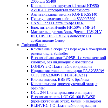
2006 для S5400
Кнопка приказа круглая (-1 этаж) KDS50
AVDBUT серебристая поверхность
Антивандальная кнопка KONE KSS140
Пульт управления кабиной S3300/5300
CANIC 22.Q Плата шкафа OKR
Блок питания Hengfu HF150W-SMF-24
Магнитный датчик Зоны Дверей 1LV, 2LV,
IPD, UIS, DIS (OVF20) моностаб НЗ
срабатывание Cевер
Лифтовой холл
Ключевина в сборе для перехода в пожарный
режим лифта Schindler
Вызывной аппарат LOP5B_1 с механической
кнопкой, без индикации с логотипом
LONDY 2.Q Плата табло индикации
Индикация этажной площадки FAA23550W
OTIS FBA23600V1 (FBA610AZ1)
Кнопка вызова, ВВЕРХ, с брайлем
Кнопка вызова, промежуточный этаж, с
брайлем
DCL-244 Плата приказного аппарата
Вызывная панель LOP GS 100 P-2WSF
(промежуточный этаж), белый, накладной
BLINVHG 1.Q Плата табло индикации