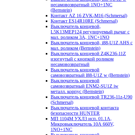
несамовозвратный 1NO+1NC
(Bernstein)
Контакт AZ 16 ZVK-M16 (Schmersal)
Контакт ES14R10RE (Schmersal)
Выключатель концевой,
L5K13MEP124 регулируемый рычаг с
мал. роликом 3А, 1NC+1NO
Выключатель концевой, i88-U1Z AHS с
мал. роликом (Bernstein)
Выключатель концевой Z4K236-11Z
изогнутый с кнопкой роликом
несамовозвратный
Выключатель концевой
самовозвратный l88-U1Z w (Bernstein)
Выключатель концевой
самовозвратный ENM2-SU1Z iw
металл. корпус (Bernstein)
Выключатель концевой TR236-11z-U90
(Schmersal)
Выключатель концевой контакта
безопасности HUNTER
МП 1104М УХЛ3 исп. 01.1А,
Микровыключатель 10А 660V,
1NO+1NC
Выключатель концевой,