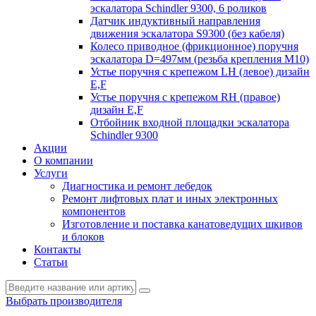
эскалатора Schindler 9300, 6 роликов
Датчик индуктивный направления
движения эскалатора S9300 (без кабеля)
Колесо приводное (фрикционное) поручня
эскалатора D=497мм (резьба крепления M10)
Устье поручня с крепежом LH (левое) дизайн
E,F
Устье поручня с крепежом RH (правое)
дизайн E,F
Отбойник входной площадки эскалатора
Schindler 9300
Акции
О компании
Услуги
Диагностика и ремонт лебедок
Ремонт лифтовых плат и иных электронных
компонентов
Изготовление и поставка канатоведущих шкивов
и блоков
Контакты
Статьи
Выбрать производителя