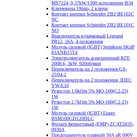
MS7124, 0,37kW/1500 исполнение В34
Ключевина 19mm, 2 ключа
Контакт кнопки Schneider ZB2 BE102C
NC
Контакт кнопки Schneider ZB2 BE101C
NO
Выключатель кулачковый Legrand
PR12, 16A, 4 положения
Модуль силовой (IGBT) Semikron SKiiP
83ANB15T4
Электродвигатель асинхронный КГЕ
2008-6, 3kW, 920об/мин
Переключатель на 2 положения GS-
25/04-2
Переключатель на 2 положения, IDEC
YW-E10
Резистор 1.0kOm 5% МО-100(С2-23)
1W
Резистор 2.7kOm 5% МО-100(С2-23)
1W
Модуль силовой (IGBT) Eupec
BSM100GD120DLC
Фильтр ферритовый (EMP) ZCAT2035-
0930A
Предохранитель плавкий 50A aR 690V