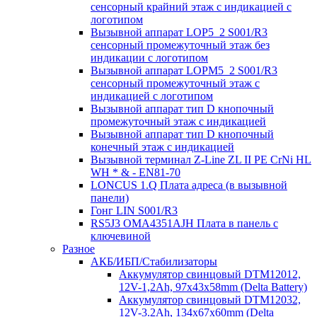
сенсорный крайний этаж с индикацией с
логотипом
Вызывной аппарат LOP5_2 S001/R3
сенсорный промежуточный этаж без
индикации с логотипом
Вызывной аппарат LOPM5_2 S001/R3
сенсорный промежуточный этаж с
индикацией с логотипом
Вызывной аппарат тип D кнопочный
промежуточный этаж с индикацией
Вызывной аппарат тип D кнопочный
конечный этаж с индикацией
Вызывной терминал Z-Line ZL II PE CrNi HL
WH * & - EN81-70
LONCUS 1.Q Плата адреса (в вызывной
панели)
Гонг LIN S001/R3
RS5J3 OMA4351AJH Плата в панель с
ключевиной
Разное
АКБ/ИБП/Стабилизаторы
Аккумулятор свинцовый DTM12012,
12V-1,2Ah, 97х43х58mm (Delta Battery)
Аккумулятор свинцовый DTM12032,
12V-3.2Ah, 134x67x60mm (Delta