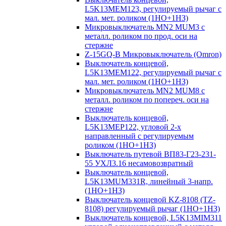
L5K13MEM123, регулируемый рычаг с
мал. мет. роликом (1НО+1НЗ)
Микровыключатель MN2 MUM3 с
металл. роликом по прод. оси на
стержне
Z-15GQ-B Микровыключатель (Omron)
Выключатель концевой,
L5K13MEM122, регулируемый рычаг с
мал. мет. роликом (1НО+1НЗ)
Микровыключатель MN2 MUM8 с
металл. роликом по попереч. оси на
стержне
Выключатель концевой,
L5K13MEP122, угловой 2-х
направленный с регулируемым
роликом (1НО+1НЗ)
Выключатель путевой ВП83-Г23-231-
55 УХЛ3.16 несамовозвратный
Выключатель концевой,
L5K13MUM331R, линейный 3-напр.
(1НО+1НЗ)
Выключатель концевой KZ-8108 (TZ-
8108) регулируемый рычаг (1НО+1НЗ)
Выключатель концевой, L5K13MIM311