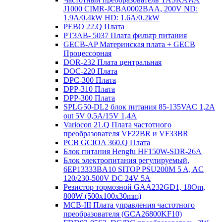
J1000 CIMR-JCBA0002BAA, 200V ND:
1.9A/0.4kW HD: 1.6A/0.2kW
PEBO 22.Q Плата
РТ3АВ- 5037 Плата фильтр питания
GECB-AP Материнская плата + GECB
Процессорная
DOR-232 Плата центральная
DOC-220 Плата
DPC-300 Плата
DPP-310 Плата
DPP-300 Плата
SPLG50-DL2 блок питания 85-135VAC 1,2А
out 5V 0,5А/15V 1,4А
Variocon 21.Q Плата частотного
преобразователя VF22BR и VF33BR
PCB GCIOA 360.Q Плата
Блок питания Hengfu HF150W-SDR-26A
Блок электропитания регулируемый,
6EP13333BA10 SITOP PSU200M 5 A, AC
120/230-500V DC 24V 5A
Резистор тормозной GAA232GD1, 18Om,
800W (500x100x30mm)
MCB-III Плата управления частотного
преобразователя (GCA26800KF10)