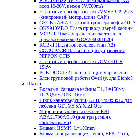
FDD03-05S2, DC/DC преобразователь, 3W,
вход 18-36V, выход 5V/500mA
Частотный преобразователь VVVF CPI 26 E
(синхронный мотор, шина CAN)
GECB - ASIA Плата контроллера лифта OTIS
QKS910VF.Q Плата привода дверей кабины
MCB-III Плата управления частотного
преобразователя (GCA26800KF20)
RCB-II Плата контроллера (тип A2)
COCO-MCB Плата станции управления
NIPPON OTIS
Частотный преобразователь OVF20 CR
15kW
PCB DOC-132 Плата станции управления
Блок групповой работы Overlay, для Bionic5
Шахта
Вкладыш башмака кабины T1, L=150мм
H=28,5мм BFK=16мм
Шкив канатоведущий (КВШ) 450х8х10 для
лебедки GETM5.5A XIZI Otis
Устройство слабины ремней RBI
ABA21700AG10 (под три ремня с
коннекторами)
Башмак HSMK, L=100mm
Башмак направляющих лифта, BFK=5mm,