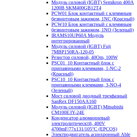
Модуль силовой (IGBT) Semikron 400А
1200В SKM400GB12T4
PCW01 Блок контактный с клеммным
безвинтовым зажимом, 1NC (Красный)
PCW10 Блок контактный с клеммным
безвинтовым зажимом, 1NO (Зеленый)
IRAMS10UP60A Модуль
интегрированный
Модуль силовой (IGBT) Fuji
7MBP150RA-120-05
Резистор силовой, 40Om, 100W
PSC01_10 Контактный блок с
припаянными клеммами, 1-NC-2
(Красный)
PSC10_10 Контактный блок с
припаянными клеммами, 3-NO-4
(Зеленый)
Мост силовой диодный трехфазный
SanRex DF150AA160
Модуль силовой (IGBT) Mitsubishi
CM100E3Y-24E
Конденсатор алюминиевый
электролитическтй, 400V
4700mF/77x131/105°C (EPCOS)
Электродвигатель асинхронный Able