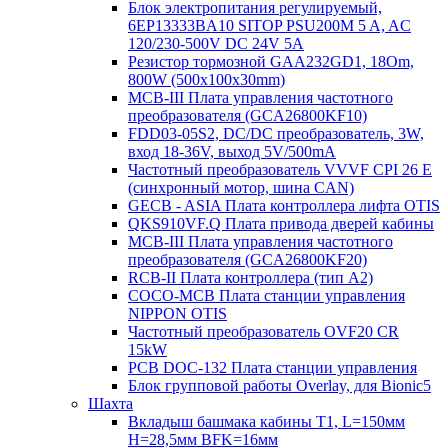
Блок электропитания регулируемый,
6EP13333BA10 SITOP PSU200M 5 A, AC
120/230-500V DC 24V 5A
Резистор тормозной GAA232GD1, 18Om,
800W (500x100x30mm)
MCB-III Плата управления частотного
преобразователя (GCA26800KF10)
FDD03-05S2, DC/DC преобразователь, 3W,
вход 18-36V, выход 5V/500mA
Частотный преобразователь VVVF CPI 26 E
(синхронный мотор, шина CAN)
GECB - ASIA Плата контроллера лифта OTIS
QKS910VF.Q Плата привода дверей кабины
MCB-III Плата управления частотного
преобразователя (GCA26800KF20)
RCB-II Плата контроллера (тип A2)
COCO-MCB Плата станции управления
NIPPON OTIS
Частотный преобразователь OVF20 CR
15kW
PCB DOC-132 Плата станции управления
Блок групповой работы Overlay, для Bionic5
Шахта
Вкладыш башмака кабины T1, L=150мм
H=28,5мм BFK=16мм