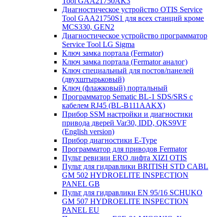
Tool GAA21750AK3
Диагностическое устройство OTIS Service
Tool GAA21750S1 для всех станций кроме
MCS330, GEN2
Диагностическое устройство программатор
Service Tool LG Sigma
Ключ замка портала (Fermator)
Ключ замка портала (Fermator аналог)
Ключ специальный для постов/панелей
(двухштырьковый)
Ключ (флажковый) портальный
Программатор Sematic BL-1 SDS/SRS с
кабелем RJ45 (BL-B111AAKX)
Прибор SSM настройки и диагностики
привода дверей Var30, IDD, QKS9VF
(English version)
Прибор диагностики E-Type
Программатор для приводов Fermator
Пульт ревизии ERO лифта XIZI OTIS
Пульт для гидравлики BRITISH STD CABL
GM 502 HYDROELITE INSPECTION
PANEL GB
Пульт для гидравлики EN 95/16 SCHUKO
GM 507 HYDROELITE INSPECTION
PANEL EU