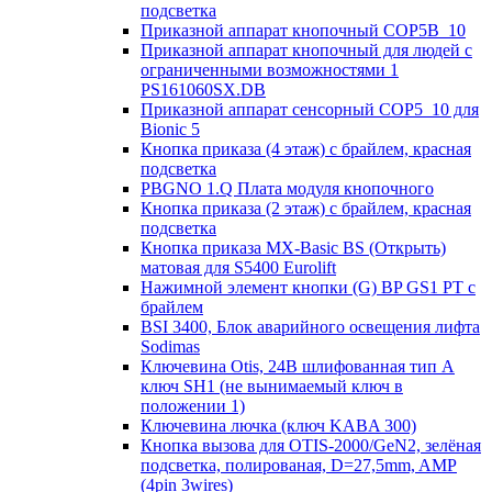
подсветка
Приказной аппарат кнопочный COP5B_10
Приказной аппарат кнопочный для людей с
ограниченными возможностями 1
PS161060SX.DB
Приказной аппарат сенсорный COP5_10 для
Bionic 5
Кнопка приказа (4 этаж) с брайлем, красная
подсветка
PBGNO 1.Q Плата модуля кнопочного
Кнопка приказа (2 этаж) с брайлем, красная
подсветка
Кнопка приказа MX-Basic BS (Открыть)
матовая для S5400 Eurolift
Нажимной элемент кнопки (G) BP GS1 PT с
брайлем
BSI 3400, Блок аварийного освещения лифта
Sodimas
Ключевина Otis, 24В шлифованная тип А
ключ SH1 (не вынимаемый ключ в
положении 1)
Ключевина лючка (ключ KABA 300)
Кнопка вызова для OTIS-2000/GeN2, зелёная
подсветка, полированая, D=27,5mm, AMP
(4pin 3wires)