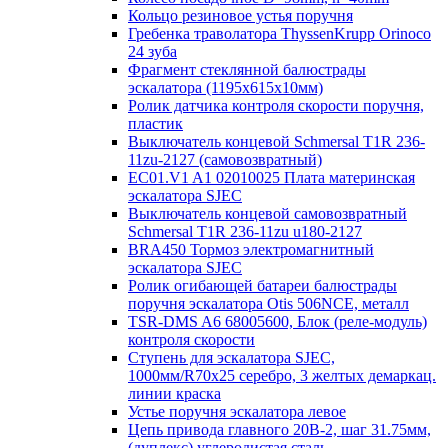
Кольцо резиновое устья поручня
Гребенка траволатора ThyssenKrupp Orinoco
24 зуба
Фрагмент стеклянной балюстрады
эскалатора (1195х615х10мм)
Ролик датчика контроля скорости поручня,
пластик
Выключатель концевой Schmersal T1R 236-
11zu-2127 (самовозвратный)
EC01.V1 A1 02010025 Плата материнская
эскалатора SJEC
Выключатель концевой самовозвратный
Schmersal T1R 236-11zu u180-2127
BRA450 Тормоз электромагнитный
эскалатора SJEC
Ролик огибающей батареи балюстрады
поручня эскалатора Otis 506NCE, металл
TSR-DMS A6 68005600, Блок (реле-модуль)
контроля скорости
Ступень для эскалатора SJEC,
1000мм/R70x25 серебро, 3 желтых демаркац.
линии краска
Устье поручня эскалатора левое
Цепь привода главного 20B-2, шаг 31.75мм,
(дуплекс) углеродистая сталь