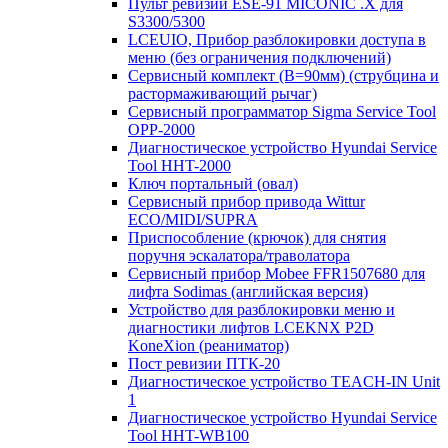
Пульт ревизии ESE-91 MICONIC .X для
S3300/5300
LCEUIO, Прибор разблокировки доступа в
меню (без ограничения подключений)
Сервисный комплект (В=90мм) (струбцина и
растормаживающий рычаг)
Сервисный программатор Sigma Service Tool
OPP-2000
Диагностическое устройство Hyundai Service
Tool HHT-2000
Ключ портальный (овал)
Сервисный прибор привода Wittur
ECO/MIDI/SUPRA
Приспособление (крючок) для снятия
поручня эскалатора/траволатора
Сервисный прибор Mobee FFR1507680 для
лифта Sodimas (английская версия)
Устройство для разблокировки меню и
диагностики лифтов LCEKNX P2D
KoneXion (реаниматор)
Пост ревизии ПТК-20
Диагностическое устройство TEACH-IN Unit
1
Диагностическое устройство Hyundai Service
Tool HHT-WB100