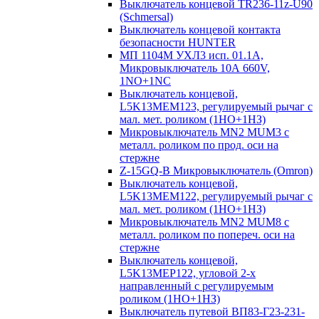
Выключатель концевой TR236-11z-U90
(Schmersal)
Выключатель концевой контакта
безопасности HUNTER
МП 1104М УХЛ3 исп. 01.1А,
Микровыключатель 10А 660V,
1NO+1NC
Выключатель концевой,
L5K13MEM123, регулируемый рычаг с
мал. мет. роликом (1НО+1НЗ)
Микровыключатель MN2 MUM3 с
металл. роликом по прод. оси на
стержне
Z-15GQ-B Микровыключатель (Omron)
Выключатель концевой,
L5K13MEM122, регулируемый рычаг с
мал. мет. роликом (1НО+1НЗ)
Микровыключатель MN2 MUM8 с
металл. роликом по попереч. оси на
стержне
Выключатель концевой,
L5K13MEP122, угловой 2-х
направленный с регулируемым
роликом (1НО+1НЗ)
Выключатель путевой ВП83-Г23-231-