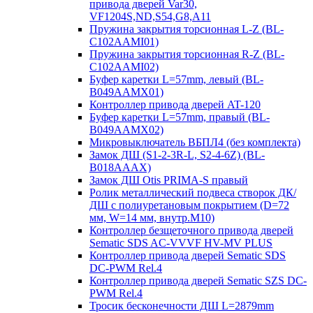
привода дверей Var30,
VF1204S,ND,S54,G8,A11
Пружина закрытия торсионная L-Z (BL-
C102AAMI01)
Пружина закрытия торсионная R-Z (BL-
C102AAMI02)
Буфер каретки L=57mm, левый (BL-
B049AAMX01)
Контроллер привода дверей AT-120
Буфер каретки L=57mm, правый (BL-
B049AAMX02)
Микровыключатель ВБПЛ4 (без комплекта)
Замок ДШ (S1-2-3R-L, S2-4-6Z) (BL-
B018AAAX)
Замок ДШ Otis PRIMA-S правый
Ролик металлический подвеса створок ДК/
ДШ с полиуретановым покрытием (D=72
мм, W=14 мм, внутр.М10)
Контроллер безщеточного привода дверей
Sematiс SDS AC-VVVF HV-MV PLUS
Контроллер привода дверей Sematic SDS
DC-PWM Rel.4
Контроллер привода дверей Sematic SZS DC-
PWM Rel.4
Тросик бесконечности ДШ L=2879mm