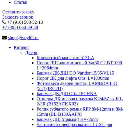
Статьи
Оставить заявку
Заказать звонок
+7
(916) 508-52-13
+7 (495) 660-39-38
shop@tvoylift.ru
Каталог
Двери
Контактный мост тип 5131.A
Порог ДШ алюминиевый Var30 C2 BT1000
L=2064mm
Башмак ДК/ДШ DO Varidor 15/35/VL15
Порог ДК для лифта Otis, L=1800mm
Фотозавеса дверей лифта, LAMBDA II-D
(5.2) (IRC2D)
Башмак ДК/ДШ Otis TECHNA
Отводка ДК правая с замком K2/4/6Z sx K1-
2-3R (B152ACKX02)
Ролик зубчатого ремня RPP 8M-12mm и 8M-
15mm (BL-B130AAFX)
Башмак ДШ (прямой) H=72mm
Частотный преобразователь LUST для