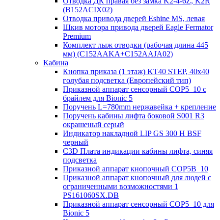
Отводка ДК правая без замка K2-4-6Z, K2R
(B152ACIX02)
Отводка привода дверей Eshine MS, левая
Шкив мотора привода дверей Eagle Fermator
Premium
Комплект лыж отводки (рабочая длина 445
мм) (C152AAKA+C152AAJA02)
Кабина
Кнопка приказа (1 этаж) KT40 STEP, 40х40
голубая подсветка (Европейский тип)
Приказной аппарат сенсорный COP5_10 с
брайлем для Bionic 5
Поручень L=780mm нержавейка + крепление
Поручень кабины лифта боковой S001 R3
окрашеный серый
Индикатор накладной LIP GS 300 H BSF
черный
C3D Плата индикации кабины лифта, синяя
подсветка
Приказной аппарат кнопочный COP5B_10
Приказной аппарат кнопочный для людей с
ограниченными возможностями 1
PS161060SX.DB
Приказной аппарат сенсорный COP5_10 для
Bionic 5