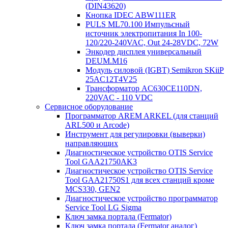
(DIN43620)
Кнопка IDEC ABW111ER
PULS ML70.100 Импульсный
источник электропитания In 100-
120/220-240VAC, Out 24-28VDC, 72W
Энкодер дисплея универсальный
DEUM.M16
Модуль силовой (IGBT) Semikron SKiiP
25AC12T4V25
Трансформатор AC630CE110DN,
220VAC - 110 VDC
Сервисное оборудование
Программатор AREM ARKEL (для станций
ARL500 и Arcode)
Инструмент для регулировки (выверки)
направляющих
Диагностическое устройство OTIS Service
Tool GAA21750AK3
Диагностическое устройство OTIS Service
Tool GAA21750S1 для всех станций кроме
MCS330, GEN2
Диагностическое устройство программатор
Service Tool LG Sigma
Ключ замка портала (Fermator)
Ключ замка портала (Fermator аналог)