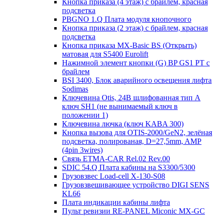
Кнопка приказа (4 этаж) с брайлем, красная
подсветка
PBGNO 1.Q Плата модуля кнопочного
Кнопка приказа (2 этаж) с брайлем, красная
подсветка
Кнопка приказа MX-Basic BS (Открыть)
матовая для S5400 Eurolift
Нажимной элемент кнопки (G) BP GS1 PT с
брайлем
BSI 3400, Блок аварийного освещения лифта
Sodimas
Ключевина Otis, 24В шлифованная тип А
ключ SH1 (не вынимаемый ключ в
положении 1)
Ключевина лючка (ключ KABA 300)
Кнопка вызова для OTIS-2000/GeN2, зелёная
подсветка, полированая, D=27,5mm, AMP
(4pin 3wires)
Связь ETMA-CAR Rel.02 Rev.00
SDIC 54.Q Плата кабины на S3300/5300
Грузовзвес Load-cell X-130-S08
Грузовзвешивающее устройство DIGI SENS
KL66
Плата индикации кабины лифта
Пульт ревизии RE-PANEL Miconic MX-GC