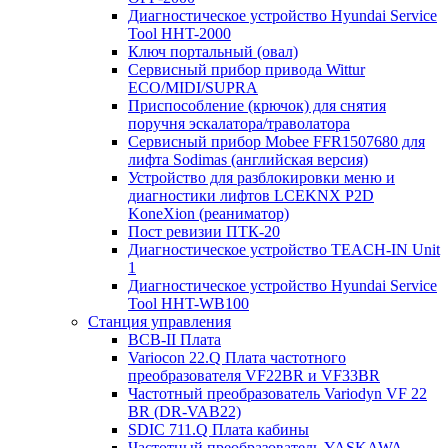
Диагностическое устройство Hyundai Service
Tool HHT-2000
Ключ портальный (овал)
Сервисный прибор привода Wittur
ECO/MIDI/SUPRA
Приспособление (крючок) для снятия
поручня эскалатора/траволатора
Сервисный прибор Mobee FFR1507680 для
лифта Sodimas (английская версия)
Устройство для разблокировки меню и
диагностики лифтов LCEKNX P2D
KoneXion (реаниматор)
Пост ревизии ПТК-20
Диагностическое устройство TEACH-IN Unit
1
Диагностическое устройство Hyundai Service
Tool HHT-WB100
Станция управления
BCB-II Плата
Variocon 22.Q Плата частотного
преобразователя VF22BR и VF33BR
Частотный преобразователь Variodyn VF 22
BR (DR-VAB22)
SDIC 711.Q Плата кабины
Частотный преобразователь YASKAWA