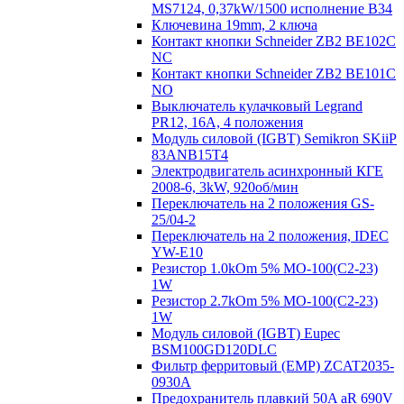
MS7124, 0,37kW/1500 исполнение В34
Ключевина 19mm, 2 ключа
Контакт кнопки Schneider ZB2 BE102C
NC
Контакт кнопки Schneider ZB2 BE101C
NO
Выключатель кулачковый Legrand
PR12, 16A, 4 положения
Модуль силовой (IGBT) Semikron SKiiP
83ANB15T4
Электродвигатель асинхронный КГЕ
2008-6, 3kW, 920об/мин
Переключатель на 2 положения GS-
25/04-2
Переключатель на 2 положения, IDEC
YW-E10
Резистор 1.0kOm 5% МО-100(С2-23)
1W
Резистор 2.7kOm 5% МО-100(С2-23)
1W
Модуль силовой (IGBT) Eupec
BSM100GD120DLC
Фильтр ферритовый (EMP) ZCAT2035-
0930A
Предохранитель плавкий 50A aR 690V