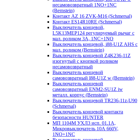
несамовозвратный 1NO+1NC
(Bernstein)
Контакт AZ 16 ZVK-M16 (Schmersal)
Контакт ES14R10RE (Schmersal)
Выключатель концевой,
L5K13MEP124 регулируемый рычаг с
мал. роликом 3А, 1NC+1NO
Выключатель концевой, i88-U1Z AHS с
мал. роликом (Bernstein)
Выключатель концевой Z4K236-11Z
изогнутый с кнопкой роликом
несамовозвратный
Выключатель концевой
самовозвратный l88-U1Z w (Bernstein)
Выключатель концевой
самовозвратный ENM2-SU1Z iw
металл. корпус (Bernstein)
Выключатель концевой TR236-11z-U90
(Schmersal)
Выключатель концевой контакта
безопасности HUNTER
МП 1104М УХЛ3 исп. 01.1А,
Микровыключатель 10А 660V,
1NO+1NC
Выключатель концевой,