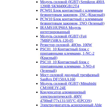
Модуль силовой (IGBT) Semikron 400А
1200В SKM400GB12T4
PCW01 Блок контактный с клеммным
безвинтовым зажимом, 1NC (Красный)
PCW10 Блок контактный с клеммным
безвинтовым зажимом, 1NO (Зеленый)
IRAMS10UP60A Модуль
интегрированный
Модуль силовой (IGBT) Fuji
7MBP150RA-120-05
Резистор силовой, 40Om, 100W
PSC01_10 Контактный блок с
припаянными клеммами, 1-NC-2
(Красный)
PSC10_10 Контактный блок с
припаянными клеммами, 3-NO-4
(Зеленый)
Мост силовой диодный трехфазный
SanRex DF150AA160
Модуль силовой (IGBT) Mitsubishi
CM100E3Y-24E
Конденсатор алюминиевый
электролитическтй, 400V
4700mF/77x131/105°C (EPCOS)
Электродвигатель асинхронный Able