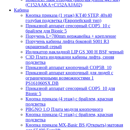
(C152AAKA+C152AAJA02)
Кабина
Кнопка приказа (1 этаж) KT40 STEP, 40х40
голубая подсветка (Европейский тип)
Приказной аппарат сенсорный COP5_10 с
брайлем для Bionic 5
Поручень L=780mm нержавейка + крепление
Поручень кабины лифта боковой S001 R3
окрашеный серый
Индикатор накладной LIP GS 300 H BSF черный
C3D Плата индикации кабины лифта, синяя
подсветка
Приказной аппарат кнопочный COP5B_10
Приказной аппарат кнопочный для людей с
ограниченными возможностями 1
PS161060SX.DB
Приказной аппарат сенсорный COP5_10 для
Bionic 5
Кнопка приказа (4 этаж) с брайлем, красная
подсветка
PBGNO 1.Q Плата модуля кнопочного
Кнопка приказа (2 этаж) с брайлем, красная
подсветка
Кнопка приказа MX-Basic BS (Открыть) матовая