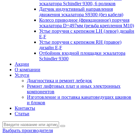
эскалатора Schindler 9300, 6 роликов
Датчик индуктивный направления
движения эскалатора S9300 (без кабеля)
Колесо приводное (фрикционное) поручня
эскалатора D=497мм (резьба крепления M10)
Устье поручня с крепежом LH (левое) дизайн
E,F
Устье поручня с крепежом RH (правое)
дизайн E,F
Отбойник входной площадки эскалатора
Schindler 9300
Акции
О компании
Услуги
Диагностика и ремонт лебедок
Ремонт лифтовых плат и иных электронных
компонентов
Изготовление и поставка канатоведущих шкивов
и блоков
Контакты
Статьи
Выбрать производителя