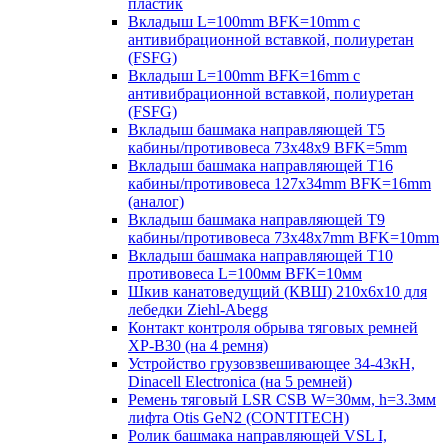
пластик
Вкладыш L=100mm BFK=10mm с
антивибрационной вставкой, полиуретан
(FSFG)
Вкладыш L=100mm BFK=16mm с
антивибрационной вставкой, полиуретан
(FSFG)
Вкладыш башмака направляющей T5
кабины/противовеса 73х48х9 BFK=5mm
Вкладыш башмака направляющей T16
кабины/противовеса 127х34mm BFK=16mm
(аналог)
Вкладыш башмака направляющей T9
кабины/противовеса 73х48х7mm BFK=10mm
Вкладыш башмака направляющей T10
противовеса L=100мм BFK=10мм
Шкив канатоведущий (КВШ) 210х6х10 для
лебедки Ziehl-Abegg
Контакт контроля обрыва тяговых ремней
XP-B30 (на 4 ремня)
Устройство грузовзвешивающее 34-43кН,
Dinacell Electronica (на 5 ремней)
Ремень тяговый LSR CSB W=30мм, h=3.3мм
лифта Otis GeN2 (CONTITECH)
Ролик башмака направляющей VSL I,