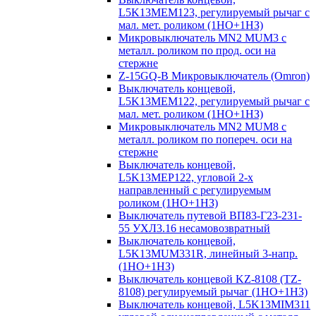
L5K13MEM123, регулируемый рычаг с
мал. мет. роликом (1НО+1НЗ)
Микровыключатель MN2 MUM3 с
металл. роликом по прод. оси на
стержне
Z-15GQ-B Микровыключатель (Omron)
Выключатель концевой,
L5K13MEM122, регулируемый рычаг с
мал. мет. роликом (1НО+1НЗ)
Микровыключатель MN2 MUM8 с
металл. роликом по попереч. оси на
стержне
Выключатель концевой,
L5K13MEP122, угловой 2-х
направленный с регулируемым
роликом (1НО+1НЗ)
Выключатель путевой ВП83-Г23-231-
55 УХЛ3.16 несамовозвратный
Выключатель концевой,
L5K13MUM331R, линейный 3-напр.
(1НО+1НЗ)
Выключатель концевой KZ-8108 (TZ-
8108) регулируемый рычаг (1НО+1НЗ)
Выключатель концевой, L5K13MIM311