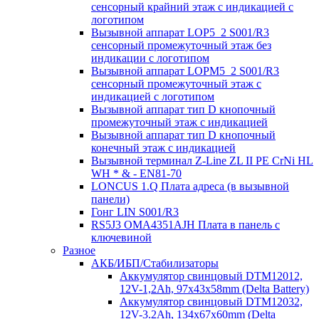
сенсорный крайний этаж с индикацией с
логотипом
Вызывной аппарат LOP5_2 S001/R3
сенсорный промежуточный этаж без
индикации с логотипом
Вызывной аппарат LOPM5_2 S001/R3
сенсорный промежуточный этаж с
индикацией с логотипом
Вызывной аппарат тип D кнопочный
промежуточный этаж с индикацией
Вызывной аппарат тип D кнопочный
конечный этаж с индикацией
Вызывной терминал Z-Line ZL II PE CrNi HL
WH * & - EN81-70
LONCUS 1.Q Плата адреса (в вызывной
панели)
Гонг LIN S001/R3
RS5J3 OMA4351AJH Плата в панель с
ключевиной
Разное
АКБ/ИБП/Стабилизаторы
Аккумулятор свинцовый DTM12012,
12V-1,2Ah, 97х43х58mm (Delta Battery)
Аккумулятор свинцовый DTM12032,
12V-3.2Ah, 134x67x60mm (Delta