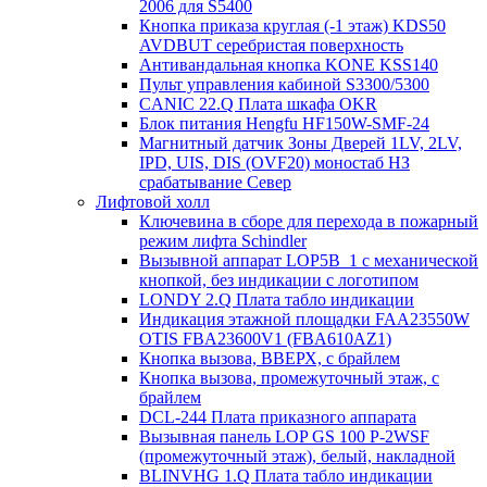
2006 для S5400
Кнопка приказа круглая (-1 этаж) KDS50
AVDBUT серебристая поверхность
Антивандальная кнопка KONE KSS140
Пульт управления кабиной S3300/5300
CANIC 22.Q Плата шкафа OKR
Блок питания Hengfu HF150W-SMF-24
Магнитный датчик Зоны Дверей 1LV, 2LV,
IPD, UIS, DIS (OVF20) моностаб НЗ
срабатывание Cевер
Лифтовой холл
Ключевина в сборе для перехода в пожарный
режим лифта Schindler
Вызывной аппарат LOP5B_1 с механической
кнопкой, без индикации с логотипом
LONDY 2.Q Плата табло индикации
Индикация этажной площадки FAA23550W
OTIS FBA23600V1 (FBA610AZ1)
Кнопка вызова, ВВЕРХ, с брайлем
Кнопка вызова, промежуточный этаж, с
брайлем
DCL-244 Плата приказного аппарата
Вызывная панель LOP GS 100 P-2WSF
(промежуточный этаж), белый, накладной
BLINVHG 1.Q Плата табло индикации