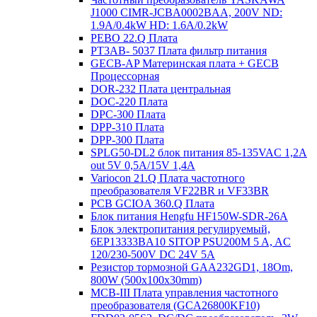
J1000 CIMR-JCBA0002BAA, 200V ND:
1.9A/0.4kW HD: 1.6A/0.2kW
PEBO 22.Q Плата
РТ3АВ- 5037 Плата фильтр питания
GECB-AP Материнская плата + GECB
Процессорная
DOR-232 Плата центральная
DOC-220 Плата
DPC-300 Плата
DPP-310 Плата
DPP-300 Плата
SPLG50-DL2 блок питания 85-135VAC 1,2А
out 5V 0,5А/15V 1,4А
Variocon 21.Q Плата частотного
преобразователя VF22BR и VF33BR
PCB GCIOA 360.Q Плата
Блок питания Hengfu HF150W-SDR-26A
Блок электропитания регулируемый,
6EP13333BA10 SITOP PSU200M 5 A, AC
120/230-500V DC 24V 5A
Резистор тормозной GAA232GD1, 18Om,
800W (500x100x30mm)
MCB-III Плата управления частотного
преобразователя (GCA26800KF10)