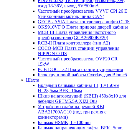
FDD03-05S2, DC/DC преобразователь, 3W,
вход 18-36V, выход 5V/500mA
Частотный преобразователь VVVF CPI 26 E
(синхронный мотор, шина CAN)
GECB - ASIA Плата контроллера лифта OTIS
QKS910VF.Q Плата привода дверей кабины
MCB-III Плата управления частотного
преобразователя (GCA26800KF20)
RCB-II Плата контроллера (тип A2)
COCO-MCB Плата станции управления
NIPPON OTIS
Частотный преобразователь OVF20 CR
15kW
PCB DOC-132 Плата станции управления
Блок групповой работы Overlay, для Bionic5
Шахта
Вкладыш башмака кабины T1, L=150мм
H=28,5мм BFK=16мм
Шкив канатоведущий (КВШ) 450х8х10 для
лебедки GETM5.5A XIZI Otis
Устройство слабины ремней RBI
ABA21700AG10 (под три ремня с
коннекторами)
Башмак HSMK, L=100mm
Башмак направляющих лифта, BFK=5mm,