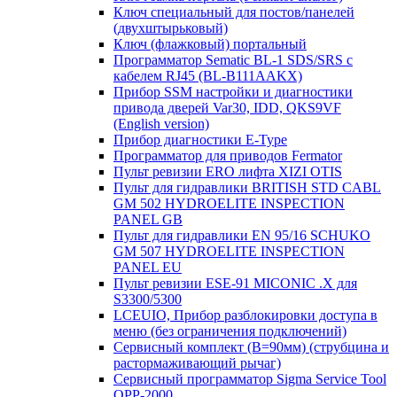
Ключ специальный для постов/панелей
(двухштырьковый)
Ключ (флажковый) портальный
Программатор Sematic BL-1 SDS/SRS с
кабелем RJ45 (BL-B111AAKX)
Прибор SSM настройки и диагностики
привода дверей Var30, IDD, QKS9VF
(English version)
Прибор диагностики E-Type
Программатор для приводов Fermator
Пульт ревизии ERO лифта XIZI OTIS
Пульт для гидравлики BRITISH STD CABL
GM 502 HYDROELITE INSPECTION
PANEL GB
Пульт для гидравлики EN 95/16 SCHUKO
GM 507 HYDROELITE INSPECTION
PANEL EU
Пульт ревизии ESE-91 MICONIC .X для
S3300/5300
LCEUIO, Прибор разблокировки доступа в
меню (без ограничения подключений)
Сервисный комплект (В=90мм) (струбцина и
растормаживающий рычаг)
Сервисный программатор Sigma Service Tool
OPP-2000