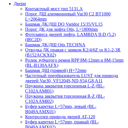
Двери
Контактный мост тип 5131.A
Порог ДШ алюминиевый Var30 C2 BT1000
L=2064mm
Башмак ДК/ДШ DO Varidor 15/35/VL15
Порог ДК для лифта Otis, L=1800mm
Фотозавеса дверей лифта, LAMBDA II-D (5.2)
(IRC2D)
Башмак ДК/ДШ Otis TECHNA
Отводка ДК правая с замком K2/4/6Z sx K1-2-3R
(B152ACKX02)
Ролик зубчатого ремня RPP 8M-12mm и 8M-15mm
(BL-B130AAFX)
Башмак ДШ (прямой) H=72mm
Частотный преобразователь LUST для привода
дверей Var30, VF1204S,ND,S54,G8,A11
Пружина закрытия торсионная L-Z (BL-
C102AAMI01)
Пружина закрытия торсионная R-Z (BL-
C102AAMI02)
Буфер каретки L=57mm, левый (BL-
B049AAMX01)
Контроллер привода дверей AT-120
Буфер каретки L=57mm, правый (BL-
B049AAMX02)