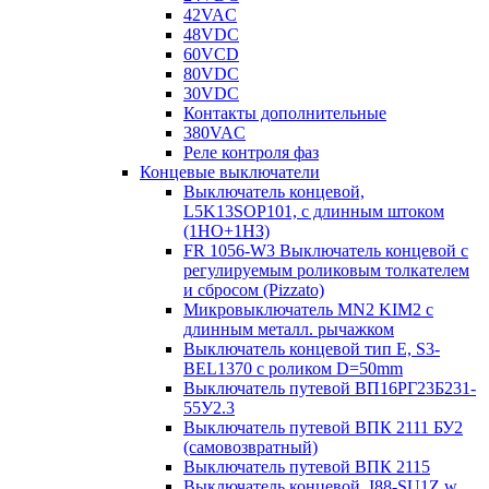
42VAC
48VDC
60VCD
80VDC
30VDC
Контакты дополнительные
380VAC
Реле контроля фаз
Концевые выключатели
Выключатель концевой,
L5K13SOP101, с длинным штоком
(1НО+1НЗ)
FR 1056-W3 Выключатель концевой с
регулируемым роликовым толкателем
и сбросом (Pizzato)
Микровыключатель MN2 KIM2 с
длинным металл. рычажком
Выключатель концевой тип Е, S3-
BEL1370 с роликом D=50mm
Выключатель путевой ВП16РГ23Б231-
55У2.3
Выключатель путевой ВПК 2111 БУ2
(самовозвратный)
Выключатель путевой ВПК 2115
Выключатель концевой, I88-SU1Z w