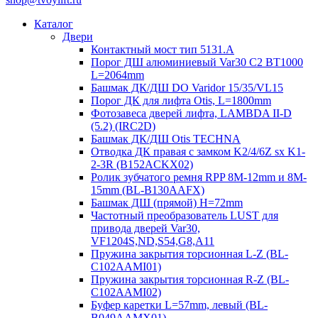
Каталог
Двери
Контактный мост тип 5131.A
Порог ДШ алюминиевый Var30 C2 BT1000
L=2064mm
Башмак ДК/ДШ DO Varidor 15/35/VL15
Порог ДК для лифта Otis, L=1800mm
Фотозавеса дверей лифта, LAMBDA II-D
(5.2) (IRC2D)
Башмак ДК/ДШ Otis TECHNA
Отводка ДК правая с замком K2/4/6Z sx K1-
2-3R (B152ACKX02)
Ролик зубчатого ремня RPP 8M-12mm и 8M-
15mm (BL-B130AAFX)
Башмак ДШ (прямой) H=72mm
Частотный преобразователь LUST для
привода дверей Var30,
VF1204S,ND,S54,G8,A11
Пружина закрытия торсионная L-Z (BL-
C102AAMI01)
Пружина закрытия торсионная R-Z (BL-
C102AAMI02)
Буфер каретки L=57mm, левый (BL-
B049AAMX01)