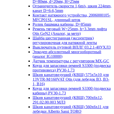
D=80мм, d=20мм, H=25мм
Ограничитель скорости 1,6m/s, шкив 224mm,
канат D=6-6,5mm
Контакт натяжного устройства, 2006000105-
MFCP01SL, длинный шток
Ролик башмака кабины, D=85mm
Ремень тяговый W=25mm, h=3.3mm лифта
Otis GeN2 (Аналог, за метр)
Шайба шестигранная (эксцентрик)
регулировочная для натяжной ленты
Выключатель путевой ВПЛГ 03.2.1-40УХЛ3
Энкодер абсолютный многооборотный
(аналог IG10000)
Датчик температуры с регулятором MX-GC
Коуш для запасовки ремней S3300 (подвеска
противовеса) PV30-1.73
Шкив канатоведущий (КВШ) 575х5х10 для
13VTR-M/160VAT Otis (для лебедок B3, B3-
1, B16)
Коуш для запасовки ремней S3300 (подвеска
кабины) PV30-1.73
Шкив канатоведущий (КВШ) 700х6х12,
291.02.00.003 МЛЗ
Шкив канатоведущий (КВШ) 560х6х11 для
лебедки Alberto Sassi TORO