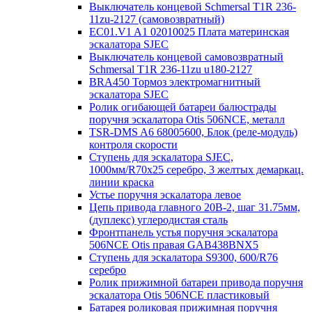
Выключатель концевой Schmersal T1R 236-
11zu-2127 (самовозвратный)
EC01.V1 A1 02010025 Плата материнская
эскалатора SJEC
Выключатель концевой самовозвратный
Schmersal T1R 236-11zu u180-2127
BRA450 Тормоз электромагнитный
эскалатора SJEC
Ролик огибающей батареи балюстрады
поручня эскалатора Otis 506NCE, металл
TSR-DMS A6 68005600, Блок (реле-модуль)
контроля скорости
Ступень для эскалатора SJEC,
1000мм/R70x25 серебро, 3 желтых демаркац.
линии краска
Устье поручня эскалатора левое
Цепь привода главного 20B-2, шаг 31.75мм,
(дуплекс) углеродистая сталь
Фронтпанель устья поручня эскалатора
506NCE Otis правая GAB438BNX5
Ступень для эскалатора S9300, 600/R76
серебро
Ролик прижимной батареи привода поручня
эскалатора Otis 506NCE пластиковый
Батарея роликовая прижимная поручня