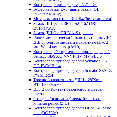
Контроллер привода дверей AT-120
Буфер каретки L=57mm, правый (BL-
B049AAMX02)
Микровыключатель ВБПЛ4 (без комплекта)
Замок ДШ (S1-2-3R-L, S2-4-6Z) (BL-
B018AAAX)
Замок ДШ Otis PRIMA-S правый
Ролик металлический подвеса створок ДК/
ДШ с полиуретановым покрытием (D=72
мм, W=14 мм, внутр.М10)
Контроллер безщеточного привода дверей
Sematiс SDS AC-VVVF HV-MV PLUS
Контроллер привода дверей Sematic SDS
DC-PWM Rel.4
Контроллер привода дверей Sematic SZS DC-
PWM Rel.4
Тросик бесконечности ДШ L=2879mm
BT=1200 Var30
ВБ5-2-00 Контакт безопасности дверей
лифта
Отводка (основание) левая без лыж и
клипсы ремня (Z-L)
Контроллер привода дверей DCSS5-E basic
unit (DO5EM)