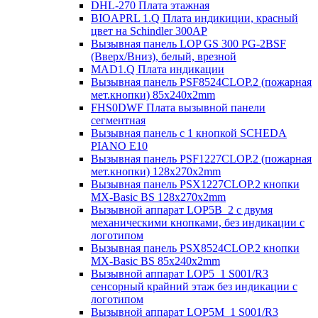
DHL-270 Плата этажная
BIOAPRL 1.Q Плата индикиции, красный
цвет на Schindler 300AP
Вызывная панель LOP GS 300 PG-2BSF
(Вверх/Вниз), белый, врезной
MAD1.Q Плата индикации
Вызывная панель PSF8524CLOP.2 (пожарная
мет.кнопки) 85х240х2mm
FHS0DWF Плата вызывной панели
сегментная
Вызывная панель с 1 кнопкой SCHEDA
PIANO E10
Вызывная панель PSF1227CLOP.2 (пожарная
мет.кнопки) 128х270х2mm
Вызывная панель PSX1227CLOP.2 кнопки
MX-Basic BS 128х270х2mm
Вызывной аппарат LOP5B_2 с двумя
механическими кнопками, без индикации с
логотипом
Вызывная панель PSX8524CLOP.2 кнопки
MX-Basic BS 85х240х2mm
Вызывной аппарат LOP5_1 S001/R3
сенсорный крайний этаж без индикации с
логотипом
Вызывной аппарат LOP5M_1 S001/R3