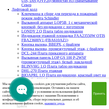
UIS, DIS (OVF20) моностаб НЗ срабатывание
Cевер
Лифтовой холл
Ключевина в сборе для перехода в пожарный
режим лифта Schindler
Вызывной аппарат LOP5B_1 с механической
кнопкой, без индикации с логотипом
LONDY 2.Q Плата табло индикации
Индикация этажной площадки FAA23550W OTIS
FBA23600V1 (FBA610AZ1)
Кнопка вызова, ВВЕРХ, с брайлем
Кнопка вызова, промежуточный этаж, с брайлем
DCL-244 Плата приказного аппарата
Вызывная панель LOP GS 100 P-2WSF
(промежуточный этаж), белый, накладной
BLINVHG 1.Q Плата табло индикации
DHL-270 Плата этажная
BIOAPRL 1.Q Плата индикиции, красный цвет на
Schindler 300AP
Вызывная панель LOP GS 300 PG-2BSF (Вверх/
Мы используем файлы cookies для улучшения работы сайта,
анализа трафика и персонализации. Оставаясь на нашем
Вниз), белый, врезной
сайте, вы соглашаетесь с условиями использования файлов
MAD1.Q Плата индикации
Принять
cookies. Чтобы ознакомиться с нашими Положениями о
Вызывная панель PSF8524CLOP.2 (пожарная
конфиденциальности, сборе персональных данных и об
мет.кнопки) 85х240х2mm
использовании файлов cookie,
нажмите здесь
.
FHS0DWF Плата вызывной панели сегментная