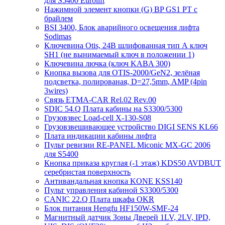
для S5400 Eurolift
Нажимной элемент кнопки (G) BP GS1 PT с
брайлем
BSI 3400, Блок аварийного освещения лифта
Sodimas
Ключевина Otis, 24В шлифованная тип А ключ
SH1 (не вынимаемый ключ в положении 1)
Ключевина лючка (ключ KABA 300)
Кнопка вызова для OTIS-2000/GeN2, зелёная
подсветка, полированая, D=27,5mm, AMP (4pin
3wires)
Связь ETMA-CAR Rel.02 Rev.00
SDIC 54.Q Плата кабины на S3300/5300
Грузовзвес Load-cell X-130-S08
Грузовзвешивающее устройство DIGI SENS KL66
Плата индикации кабины лифта
Пульт ревизии RE-PANEL Miconic MX-GC 2006
для S5400
Кнопка приказа круглая (-1 этаж) KDS50 AVDBUT
серебристая поверхность
Антивандальная кнопка KONE KSS140
Пульт управления кабиной S3300/5300
CANIC 22.Q Плата шкафа OKR
Блок питания Hengfu HF150W-SMF-24
Магнитный датчик Зоны Дверей 1LV, 2LV, IPD,