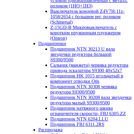
угловой однонаправленный с металл.
роликом (1НО+1НЗ)
Выключатель концевой Z4V7H-11z-
1058/2654 с большим рег. роликом
(Schmersal)
Z-15GD-B Микровыключатель с
коротким пружинным плунжером
(Omron)
Подшипники
Подшипник NTN 30213 U вала
звездочки редуктора большой
S9300/9500
Сальник (манжета) червяка редуктора
привода эскалатора S9300 40х52х7
Подшипник HK 1015 игольчатый в
компонент отводки Otis
Подшипник NTN 30308 червяка
редуктора S9300/9500
Подшипник NTN 30208 вала звездочки
редуктора малый S9300/9500
Подшипник натяжного шкива
ограничителя скорости, FBJ 6305.ZZ
Подшипник NTN 6204.LLU
Подшипник FBJ 6311.2RS
Распродажа