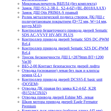
Микровыключатель ВБПЛ4 (без комплекта)
Замок ДШ (S1-2-3R-L, S2-4-6Z) (BL-B018AAAX)
Замок ДШ Otis PRIMA-S правый
Ролик металлический подвеса створок ДК/ДШ с
полиуретановым покрытием (D=72 мм, W=14 мм,
внутр.М10)
Контроллер безщеточного привода дверей Sematiс
SDS AC-VVVF HV-MV PLUS
Контроллер привода дверей Sematic SDS DC-PWM
Rel.4
Контроллер привода дверей Sematic SZS DC-PWM
Rel.4
Тросик бесконечности ДШ L=2879mm BT=1200
Var30
ВБ5-2-00 Контакт безопасности дверей лифта
Отводка (основание) левая без лыж и клипсы
ремня (Z-L)
Контроллер привода дверей DCSS5-E basic unit
(DO5EM)
Отводка ДК правая без замка K2-4-6Z, K2R
(B152ACIX02)
Отводка привода дверей Eshine MS, левая
Шкив мотора привода дверей Eagle Fermator
Premium
Комплект лыж отводки (рабочая длина 445 мм)