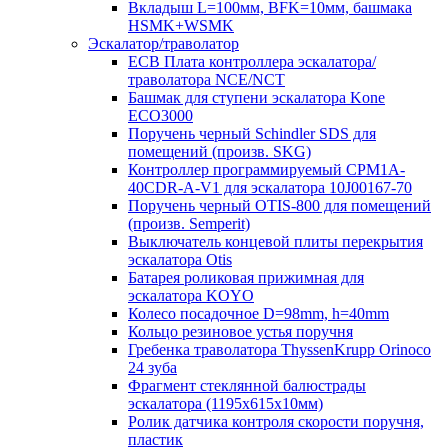
Вкладыш L=100мм, BFK=10мм, башмака
HSMK+WSMK
Эскалатор/траволатор
ECB Плата контроллера эскалатора/
траволатора NCE/NCT
Башмак для ступени эскалатора Kone
ECO3000
Поручень черный Schindler SDS для
помещений (произв. SKG)
Контроллер программируемый CPM1A-
40CDR-A-V1 для эскалатора 10J00167-70
Поручень черный OTIS-800 для помещений
(произв. Semperit)
Выключатель концевой плиты перекрытия
эскалатора Otis
Батарея роликовая прижимная для
эскалатора KOYO
Колесо посадочное D=98mm, h=40mm
Кольцо резиновое устья поручня
Гребенка траволатора ThyssenKrupp Orinoco
24 зуба
Фрагмент стеклянной балюстрады
эскалатора (1195х615х10мм)
Ролик датчика контроля скорости поручня,
пластик