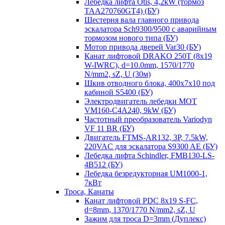
Лебедка лифта Otis, 4,2kW (тормоз
TAA270760GT4) (БУ)
Шестерня вала главного привода
эскалатора Sch9300/9500 с аварийным
тормозом нового типа (БУ)
Мотор привода дверей Var30 (БУ)
Канат лифтовой DRAKO 250T (8x19
W-IWRC), d=10.0mm, 1570/1770
N/mm2, sZ, U (30м)
Шкив отводного блока, 400х7х10 под
кабиной S5400 (БУ)
Электродвигатель лебедки MOT
VM160-C4A240, 9kW (БУ)
Частотный преобразователь Variodyn
VF 11 BR (БУ)
Двигатель FTMS-AR132, 3P, 7.5kW,
220VAC для эскалатора S9300 AE (БУ)
Лебедка лифта Schindler, FMB130-LS-
4B512 (БУ)
Лебедка безредукторная UM1000-1,
7кВт
Троса, Канаты
Канат лифтовой PDC 8x19 S-FC,
d=8mm, 1370/1770 N/mm2, sZ, U
Зажим для троса D=3mm (Дуплекс)