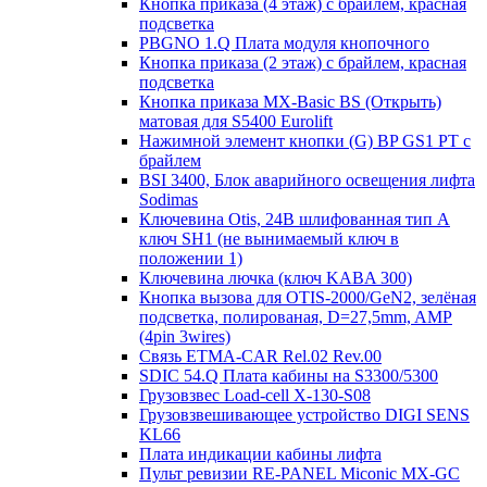
Кнопка приказа (4 этаж) с брайлем, красная
подсветка
PBGNO 1.Q Плата модуля кнопочного
Кнопка приказа (2 этаж) с брайлем, красная
подсветка
Кнопка приказа MX-Basic BS (Открыть)
матовая для S5400 Eurolift
Нажимной элемент кнопки (G) BP GS1 PT с
брайлем
BSI 3400, Блок аварийного освещения лифта
Sodimas
Ключевина Otis, 24В шлифованная тип А
ключ SH1 (не вынимаемый ключ в
положении 1)
Ключевина лючка (ключ KABA 300)
Кнопка вызова для OTIS-2000/GeN2, зелёная
подсветка, полированая, D=27,5mm, AMP
(4pin 3wires)
Связь ETMA-CAR Rel.02 Rev.00
SDIC 54.Q Плата кабины на S3300/5300
Грузовзвес Load-cell X-130-S08
Грузовзвешивающее устройство DIGI SENS
KL66
Плата индикации кабины лифта
Пульт ревизии RE-PANEL Miconic MX-GC