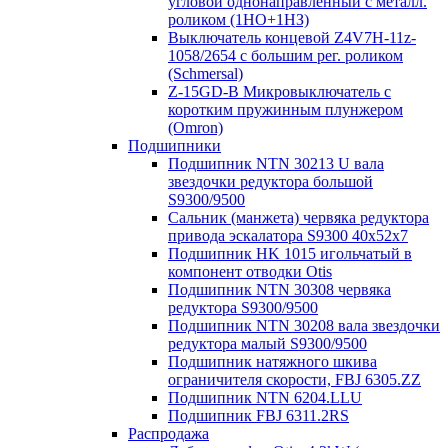
угловой однонаправленный с металл.
роликом (1НО+1НЗ)
Выключатель концевой Z4V7H-11z-
1058/2654 с большим рег. роликом
(Schmersal)
Z-15GD-B Микровыключатель с
коротким пружинным плунжером
(Omron)
Подшипники
Подшипник NTN 30213 U вала
звездочки редуктора большой
S9300/9500
Сальник (манжета) червяка редуктора
привода эскалатора S9300 40х52х7
Подшипник HK 1015 игольчатый в
компонент отводки Otis
Подшипник NTN 30308 червяка
редуктора S9300/9500
Подшипник NTN 30208 вала звездочки
редуктора малый S9300/9500
Подшипник натяжного шкива
ограничителя скорости, FBJ 6305.ZZ
Подшипник NTN 6204.LLU
Подшипник FBJ 6311.2RS
Распродажа