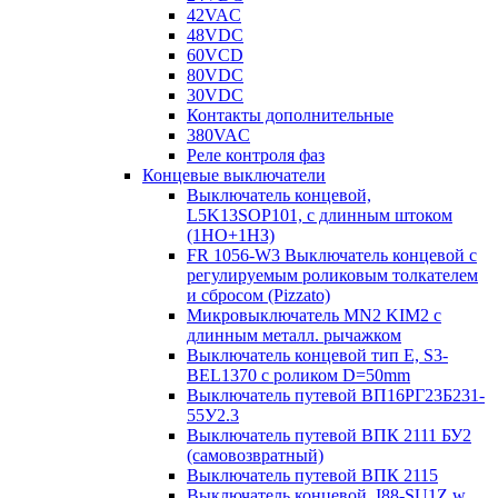
42VAC
48VDC
60VCD
80VDC
30VDC
Контакты дополнительные
380VAC
Реле контроля фаз
Концевые выключатели
Выключатель концевой,
L5K13SOP101, с длинным штоком
(1НО+1НЗ)
FR 1056-W3 Выключатель концевой с
регулируемым роликовым толкателем
и сбросом (Pizzato)
Микровыключатель MN2 KIM2 с
длинным металл. рычажком
Выключатель концевой тип Е, S3-
BEL1370 с роликом D=50mm
Выключатель путевой ВП16РГ23Б231-
55У2.3
Выключатель путевой ВПК 2111 БУ2
(самовозвратный)
Выключатель путевой ВПК 2115
Выключатель концевой, I88-SU1Z w