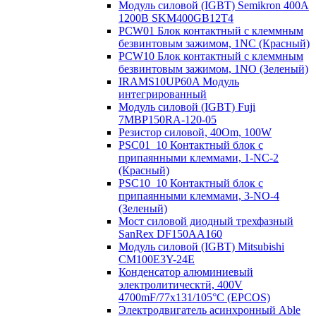
Модуль силовой (IGBT) Semikron 400А
1200В SKM400GB12T4
PCW01 Блок контактный с клеммным
безвинтовым зажимом, 1NC (Красный)
PCW10 Блок контактный с клеммным
безвинтовым зажимом, 1NO (Зеленый)
IRAMS10UP60A Модуль
интегрированный
Модуль силовой (IGBT) Fuji
7MBP150RA-120-05
Резистор силовой, 40Om, 100W
PSC01_10 Контактный блок с
припаянными клеммами, 1-NC-2
(Красный)
PSC10_10 Контактный блок с
припаянными клеммами, 3-NO-4
(Зеленый)
Мост силовой диодный трехфазный
SanRex DF150AA160
Модуль силовой (IGBT) Mitsubishi
CM100E3Y-24E
Конденсатор алюминиевый
электролитическтй, 400V
4700mF/77x131/105°C (EPCOS)
Электродвигатель асинхронный Able