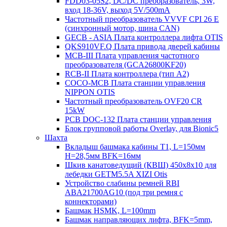
FDD03-05S2, DC/DC преобразователь, 3W,
вход 18-36V, выход 5V/500mA
Частотный преобразователь VVVF CPI 26 E
(синхронный мотор, шина CAN)
GECB - ASIA Плата контроллера лифта OTIS
QKS910VF.Q Плата привода дверей кабины
MCB-III Плата управления частотного
преобразователя (GCA26800KF20)
RCB-II Плата контроллера (тип A2)
COCO-MCB Плата станции управления
NIPPON OTIS
Частотный преобразователь OVF20 CR
15kW
PCB DOC-132 Плата станции управления
Блок групповой работы Overlay, для Bionic5
Шахта
Вкладыш башмака кабины T1, L=150мм
H=28,5мм BFK=16мм
Шкив канатоведущий (КВШ) 450х8х10 для
лебедки GETM5.5A XIZI Otis
Устройство слабины ремней RBI
ABA21700AG10 (под три ремня с
коннекторами)
Башмак HSMK, L=100mm
Башмак направляющих лифта, BFK=5mm,