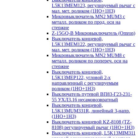
L5K13MEM123, регулируемый рычаг с
мал. мет. роликом (1НО+1НЗ)
Микровыключатель MN2 MUM3 с
металл. роликом по прод. оси на
стержне
Z-15GQ-B Микровыключатель (Omron)
Выключатель концевой,
L5K13MEM122, регулируемый рычаг с
мал. мет. роликом (1НО+1НЗ)
Микровыключатель MN2 MUM8 с
металл. роликом по попереч. оси на
стержне
Выключатель концевой,
L5K13MEP122, угловой 2-х
направленный с регулируемым
роликом (1НО+1НЗ)
Выключатель путевой ВП83-Г23-231-
55 УХЛ3.16 несамовозвратный
Выключатель концевой,
L5K13MUM331R, линейный 3-напр.
(1НО+1НЗ)
Выключатель концевой KZ-8108 (TZ-
8108) регулируемый рычаг (1НО+1НЗ)
Выключатель концевой, L5K13MIM311