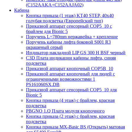
(C152AAKA+C152AAJA02)
Кабина
Кнопка приказа (1 этаж) KT40 STEP, 40х40
голубая подсветка (Европейский тип)
Приказной аппарат сенсорный COP5_10 с
брайлем для Bionic 5
Поручень L=780mm нержавейка + крепление
Поручень кабины лифта боковой S001 R3
окрашеный серый
Индикатор накладной LIP GS 300 H BSF черный
C3D Плата индикации кабины лифта, синяя
подсветка
Приказной аппарат кнопочный COP5B_10
Приказной аппарат кнопочный для людей с
ограниченными возможностями 1
PS161060SX.DB
Приказной аппарат сенсорный COP5_10 для
Bionic 5
Кнопка приказа (4 этаж) с брайлем, красная
подсветка
PBGNO 1.Q Плата модуля кнопочного
Кнопка приказа (2 этаж) с брайлем, красная
подсветка
Кнопка приказа MX-Basic BS (Открыть) матовая