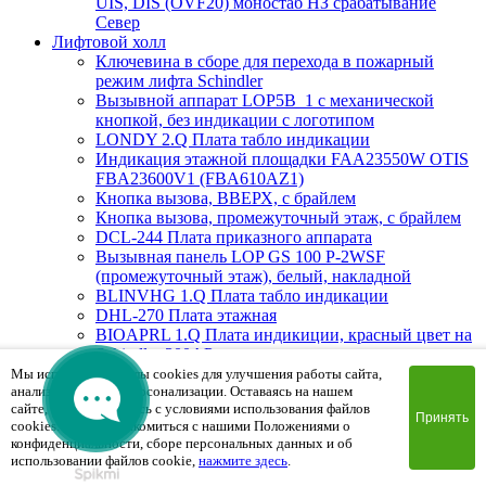
UIS, DIS (OVF20) моностаб НЗ срабатывание
Cевер
Лифтовой холл
Ключевина в сборе для перехода в пожарный
режим лифта Schindler
Вызывной аппарат LOP5B_1 с механической
кнопкой, без индикации с логотипом
LONDY 2.Q Плата табло индикации
Индикация этажной площадки FAA23550W OTIS
FBA23600V1 (FBA610AZ1)
Кнопка вызова, ВВЕРХ, с брайлем
Кнопка вызова, промежуточный этаж, с брайлем
DCL-244 Плата приказного аппарата
Вызывная панель LOP GS 100 P-2WSF
(промежуточный этаж), белый, накладной
BLINVHG 1.Q Плата табло индикации
DHL-270 Плата этажная
BIOAPRL 1.Q Плата индикиции, красный цвет на
Schindler 300AP
Вызывная панель LOP GS 300 PG-2BSF (Вверх/
Мы используем файлы cookies для улучшения работы сайта,
анализа трафика и персонализации. Оставаясь на нашем
Вниз), белый, врезной
сайте, вы соглашаетесь с условиями использования файлов
MAD1.Q Плата индикации
Принять
cookies. Чтобы ознакомиться с нашими Положениями о
Вызывная панель PSF8524CLOP.2 (пожарная
конфиденциальности, сборе персональных данных и об
мет.кнопки) 85х240х2mm
использовании файлов cookie,
нажмите здесь
.
FHS0DWF Плата вызывной панели сегментная