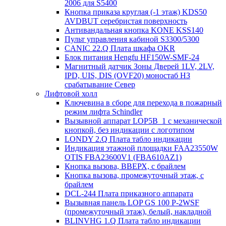
2006 для S5400
Кнопка приказа круглая (-1 этаж) KDS50
AVDBUT серебристая поверхность
Антивандальная кнопка KONE KSS140
Пульт управления кабиной S3300/5300
CANIC 22.Q Плата шкафа OKR
Блок питания Hengfu HF150W-SMF-24
Магнитный датчик Зоны Дверей 1LV, 2LV,
IPD, UIS, DIS (OVF20) моностаб НЗ
срабатывание Cевер
Лифтовой холл
Ключевина в сборе для перехода в пожарный
режим лифта Schindler
Вызывной аппарат LOP5B_1 с механической
кнопкой, без индикации с логотипом
LONDY 2.Q Плата табло индикации
Индикация этажной площадки FAA23550W
OTIS FBA23600V1 (FBA610AZ1)
Кнопка вызова, ВВЕРХ, с брайлем
Кнопка вызова, промежуточный этаж, с
брайлем
DCL-244 Плата приказного аппарата
Вызывная панель LOP GS 100 P-2WSF
(промежуточный этаж), белый, накладной
BLINVHG 1.Q Плата табло индикации