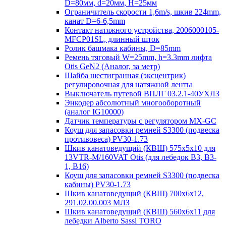
D=80мм, d=20мм, H=25мм
Ограничитель скорости 1,6m/s, шкив 224mm,
канат D=6-6,5mm
Контакт натяжного устройства, 2006000105-
MFCP01SL, длинный шток
Ролик башмака кабины, D=85mm
Ремень тяговый W=25mm, h=3.3mm лифта
Otis GeN2 (Аналог, за метр)
Шайба шестигранная (эксцентрик)
регулировочная для натяжной ленты
Выключатель путевой ВПЛГ 03.2.1-40УХЛ3
Энкодер абсолютный многооборотный
(аналог IG10000)
Датчик температуры с регулятором MX-GC
Коуш для запасовки ремней S3300 (подвеска
противовеса) PV30-1.73
Шкив канатоведущий (КВШ) 575х5х10 для
13VTR-M/160VAT Otis (для лебедок B3, B3-
1, B16)
Коуш для запасовки ремней S3300 (подвеска
кабины) PV30-1.73
Шкив канатоведущий (КВШ) 700х6х12,
291.02.00.003 МЛЗ
Шкив канатоведущий (КВШ) 560х6х11 для
лебедки Alberto Sassi TORO