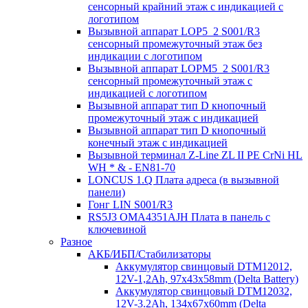
сенсорный крайний этаж с индикацией с
логотипом
Вызывной аппарат LOP5_2 S001/R3
сенсорный промежуточный этаж без
индикации с логотипом
Вызывной аппарат LOPM5_2 S001/R3
сенсорный промежуточный этаж с
индикацией с логотипом
Вызывной аппарат тип D кнопочный
промежуточный этаж с индикацией
Вызывной аппарат тип D кнопочный
конечный этаж с индикацией
Вызывной терминал Z-Line ZL II PE CrNi HL
WH * & - EN81-70
LONCUS 1.Q Плата адреса (в вызывной
панели)
Гонг LIN S001/R3
RS5J3 OMA4351AJH Плата в панель с
ключевиной
Разное
АКБ/ИБП/Стабилизаторы
Аккумулятор свинцовый DTM12012,
12V-1,2Ah, 97х43х58mm (Delta Battery)
Аккумулятор свинцовый DTM12032,
12V-3.2Ah, 134x67x60mm (Delta