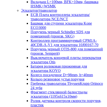
Вкладыш L=100мм, BFK=10мм, башмака
HSMK+WSMK
Эскалатор/траволатор
ECB Плата контроллера эскалатора/
траволатора NCE/NCT
Башмак для ступени эскалатора Kone
ECO3000
Поручень черный Schindler SDS для
помещений (произв. SKG)
Контроллер программируемый CPM1A-
40CDR-A-V1 для эскалатора 10J00167-70
Поручень черный OTIS-800 для помещений
(произв. Semperit)
Выключатель концевой плиты перекрытия
эскалатора Otis
Батарея роликовая прижимная для
эскалатора KOYO
Колесо посадочное D=98mm, h=40mm
Кольцо резиновое устья поручня
Гребенка траволатора ThyssenKrupp Orinoco
24 зуба
Фрагмент стеклянной балюстрады
эскалатора (1195х615х10мм)
Ролик датчика контроля скорости поручня,
пластик