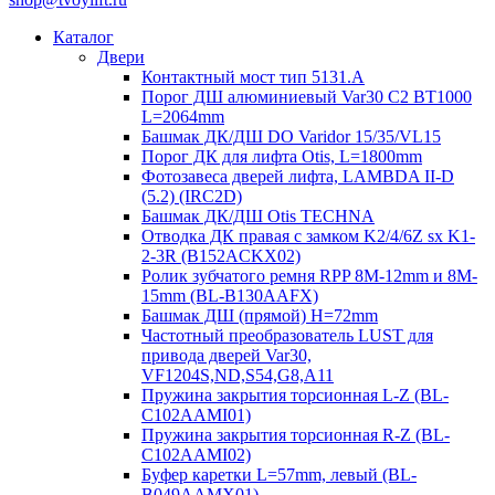
Каталог
Двери
Контактный мост тип 5131.A
Порог ДШ алюминиевый Var30 C2 BT1000
L=2064mm
Башмак ДК/ДШ DO Varidor 15/35/VL15
Порог ДК для лифта Otis, L=1800mm
Фотозавеса дверей лифта, LAMBDA II-D
(5.2) (IRC2D)
Башмак ДК/ДШ Otis TECHNA
Отводка ДК правая с замком K2/4/6Z sx K1-
2-3R (B152ACKX02)
Ролик зубчатого ремня RPP 8M-12mm и 8M-
15mm (BL-B130AAFX)
Башмак ДШ (прямой) H=72mm
Частотный преобразователь LUST для
привода дверей Var30,
VF1204S,ND,S54,G8,A11
Пружина закрытия торсионная L-Z (BL-
C102AAMI01)
Пружина закрытия торсионная R-Z (BL-
C102AAMI02)
Буфер каретки L=57mm, левый (BL-
B049AAMX01)