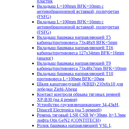
пластик
Вкладыш L=100mm BFK=10mm с
антивибрационной вставкой, полиуретан
(FSFG)
Вкладыш L=100mm BFK=16mm с
антивибрационной вставкой, полиуретан
(FSFG)
Вкладыш башмака направляющей T5
кабины/противовеса 73х48х9 BFK=5mm
Вкладыш башмака направляющей T16
кабины/противовеса 127х34mm BFK=16mm
(аналог)
Вкладыш башмака направляющей T9
кабины/противовеса 73х48х7mm BFK=10mm
Вкладыш башмака направляющей T10
противовеса L=100мм BFK=10мм
Шкив канатоведущий (КВШ) 210х6х10 для
лебедки Ziehl-Abegg
Контакт контроля обрыва тяговых ремней
XP-B30 (на 4 ремня)
Устройство грузовзвешивающее 34-43кН,
Dinacell Electronica (на 5 ремней)
Ремень тяговый LSR CSB W=30мм, h=3.3мм
лифта Otis GeN2 (CONTITECH)
Ролик башмака направляющей VSL I,