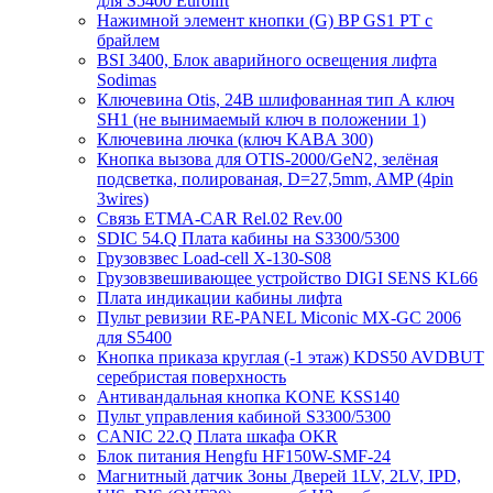
для S5400 Eurolift
Нажимной элемент кнопки (G) BP GS1 PT с
брайлем
BSI 3400, Блок аварийного освещения лифта
Sodimas
Ключевина Otis, 24В шлифованная тип А ключ
SH1 (не вынимаемый ключ в положении 1)
Ключевина лючка (ключ KABA 300)
Кнопка вызова для OTIS-2000/GeN2, зелёная
подсветка, полированая, D=27,5mm, AMP (4pin
3wires)
Связь ETMA-CAR Rel.02 Rev.00
SDIC 54.Q Плата кабины на S3300/5300
Грузовзвес Load-cell X-130-S08
Грузовзвешивающее устройство DIGI SENS KL66
Плата индикации кабины лифта
Пульт ревизии RE-PANEL Miconic MX-GC 2006
для S5400
Кнопка приказа круглая (-1 этаж) KDS50 AVDBUT
серебристая поверхность
Антивандальная кнопка KONE KSS140
Пульт управления кабиной S3300/5300
CANIC 22.Q Плата шкафа OKR
Блок питания Hengfu HF150W-SMF-24
Магнитный датчик Зоны Дверей 1LV, 2LV, IPD,