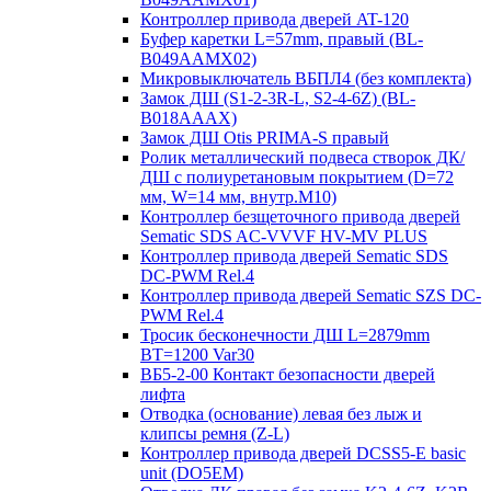
Контроллер привода дверей AT-120
Буфер каретки L=57mm, правый (BL-
B049AAMX02)
Микровыключатель ВБПЛ4 (без комплекта)
Замок ДШ (S1-2-3R-L, S2-4-6Z) (BL-
B018AAAX)
Замок ДШ Otis PRIMA-S правый
Ролик металлический подвеса створок ДК/
ДШ с полиуретановым покрытием (D=72
мм, W=14 мм, внутр.М10)
Контроллер безщеточного привода дверей
Sematiс SDS AC-VVVF HV-MV PLUS
Контроллер привода дверей Sematic SDS
DC-PWM Rel.4
Контроллер привода дверей Sematic SZS DC-
PWM Rel.4
Тросик бесконечности ДШ L=2879mm
BT=1200 Var30
ВБ5-2-00 Контакт безопасности дверей
лифта
Отводка (основание) левая без лыж и
клипсы ремня (Z-L)
Контроллер привода дверей DCSS5-E basic
unit (DO5EM)