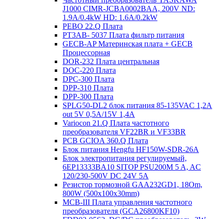
J1000 CIMR-JCBA0002BAA, 200V ND:
1.9A/0.4kW HD: 1.6A/0.2kW
PEBO 22.Q Плата
РТ3АВ- 5037 Плата фильтр питания
GECB-AP Материнская плата + GECB
Процессорная
DOR-232 Плата центральная
DOC-220 Плата
DPC-300 Плата
DPP-310 Плата
DPP-300 Плата
SPLG50-DL2 блок питания 85-135VAC 1,2А
out 5V 0,5А/15V 1,4А
Variocon 21.Q Плата частотного
преобразователя VF22BR и VF33BR
PCB GCIOA 360.Q Плата
Блок питания Hengfu HF150W-SDR-26A
Блок электропитания регулируемый,
6EP13333BA10 SITOP PSU200M 5 A, AC
120/230-500V DC 24V 5A
Резистор тормозной GAA232GD1, 18Om,
800W (500x100x30mm)
MCB-III Плата управления частотного
преобразователя (GCA26800KF10)