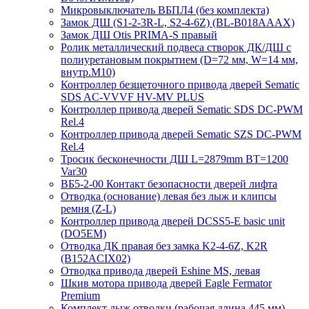
Микровыключатель ВБПЛ4 (без комплекта)
Замок ДШ (S1-2-3R-L, S2-4-6Z) (BL-B018AAAX)
Замок ДШ Otis PRIMA-S правый
Ролик металлический подвеса створок ДК/ДШ с
полиуретановым покрытием (D=72 мм, W=14 мм,
внутр.М10)
Контроллер безщеточного привода дверей Sematiс
SDS AC-VVVF HV-MV PLUS
Контроллер привода дверей Sematic SDS DC-PWM
Rel.4
Контроллер привода дверей Sematic SZS DC-PWM
Rel.4
Тросик бесконечности ДШ L=2879mm BT=1200
Var30
ВБ5-2-00 Контакт безопасности дверей лифта
Отводка (основание) левая без лыж и клипсы
ремня (Z-L)
Контроллер привода дверей DCSS5-E basic unit
(DO5EM)
Отводка ДК правая без замка K2-4-6Z, K2R
(B152ACIX02)
Отводка привода дверей Eshine MS, левая
Шкив мотора привода дверей Eagle Fermator
Premium
Комплект лыж отводки (рабочая длина 445 мм)