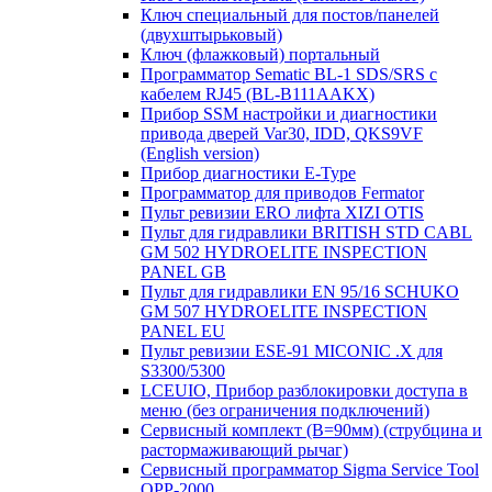
Ключ специальный для постов/панелей
(двухштырьковый)
Ключ (флажковый) портальный
Программатор Sematic BL-1 SDS/SRS с
кабелем RJ45 (BL-B111AAKX)
Прибор SSM настройки и диагностики
привода дверей Var30, IDD, QKS9VF
(English version)
Прибор диагностики E-Type
Программатор для приводов Fermator
Пульт ревизии ERO лифта XIZI OTIS
Пульт для гидравлики BRITISH STD CABL
GM 502 HYDROELITE INSPECTION
PANEL GB
Пульт для гидравлики EN 95/16 SCHUKO
GM 507 HYDROELITE INSPECTION
PANEL EU
Пульт ревизии ESE-91 MICONIC .X для
S3300/5300
LCEUIO, Прибор разблокировки доступа в
меню (без ограничения подключений)
Сервисный комплект (В=90мм) (струбцина и
растормаживающий рычаг)
Сервисный программатор Sigma Service Tool
OPP-2000