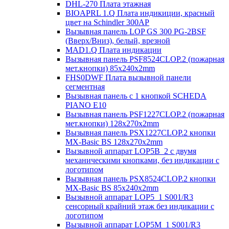
DHL-270 Плата этажная
BIOAPRL 1.Q Плата индикиции, красный
цвет на Schindler 300AP
Вызывная панель LOP GS 300 PG-2BSF
(Вверх/Вниз), белый, врезной
MAD1.Q Плата индикации
Вызывная панель PSF8524CLOP.2 (пожарная
мет.кнопки) 85х240х2mm
FHS0DWF Плата вызывной панели
сегментная
Вызывная панель с 1 кнопкой SCHEDA
PIANO E10
Вызывная панель PSF1227CLOP.2 (пожарная
мет.кнопки) 128х270х2mm
Вызывная панель PSX1227CLOP.2 кнопки
MX-Basic BS 128х270х2mm
Вызывной аппарат LOP5B_2 с двумя
механическими кнопками, без индикации с
логотипом
Вызывная панель PSX8524CLOP.2 кнопки
MX-Basic BS 85х240х2mm
Вызывной аппарат LOP5_1 S001/R3
сенсорный крайний этаж без индикации с
логотипом
Вызывной аппарат LOP5M_1 S001/R3