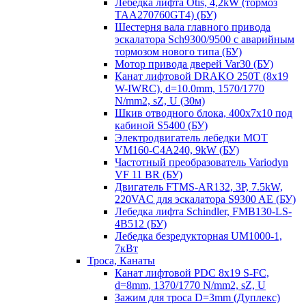
Лебедка лифта Otis, 4,2kW (тормоз
TAA270760GT4) (БУ)
Шестерня вала главного привода
эскалатора Sch9300/9500 с аварийным
тормозом нового типа (БУ)
Мотор привода дверей Var30 (БУ)
Канат лифтовой DRAKO 250T (8x19
W-IWRC), d=10.0mm, 1570/1770
N/mm2, sZ, U (30м)
Шкив отводного блока, 400х7х10 под
кабиной S5400 (БУ)
Электродвигатель лебедки MOT
VM160-C4A240, 9kW (БУ)
Частотный преобразователь Variodyn
VF 11 BR (БУ)
Двигатель FTMS-AR132, 3P, 7.5kW,
220VAC для эскалатора S9300 AE (БУ)
Лебедка лифта Schindler, FMB130-LS-
4B512 (БУ)
Лебедка безредукторная UM1000-1,
7кВт
Троса, Канаты
Канат лифтовой PDC 8x19 S-FC,
d=8mm, 1370/1770 N/mm2, sZ, U
Зажим для троса D=3mm (Дуплекс)