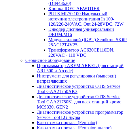
(DIN43620)
Кнопка IDEC ABW111ER
PULS ML70.100 Импульсный
источник электропитания In 100-
120/220-240VAC, Out 24-28VDC, 72W
Энкодер дисплея универсальный
DEUM.M16
Модуль силовой (IGBT) Semikron SKiiP
25AC12T4V25
Трансформатор AC630CE110DN,
220VAC - 110 VDC
Сервисное оборудование
Программатор AREM ARKEL (для станций
ARL500 и Arcode)
Инструмент для регулировки (выверки)
направляющих
Диагностическое устройство OTIS Service
Tool GAA21750AK3
Диагностическое устройство OTIS Service
Tool GAA21750S1 для всех станций кроме
MCS330, GEN2
Диагностическое устройство программатор
Service Tool LG Sigma
Ключ замка портала (Fermator)
Ключ замка портала (Fermator аналог)