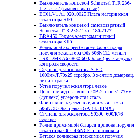
Выключатель концевой Schmersal T1R 236-
11zu-2127 (самовозвратный)
EC01.V1 A1 02010025 Плата материнская
эскалатора SJEC
Выключатель концевой самовозвратный
Schmersal T1R 236-11zu u180-2127
BRA450 Тормоз электромагнитный
эскалатора SJEC
Ролик огибающей батареи балюстрады
поручня эскалатора Otis 506NCE, металл
TSR-DMS A6 68005600, Блок (реле-модуль)
контроля скорости
Ступень для эскалатора SJEC,
1000мм/R70x25 серебро, 3 желтых демаркац.
линии краска
Устье поручня эскалатора левое
Цепь привода главного 20B-2, шаг 31.75мм,
(дуплекс) углеродистая сталь
Фронтпанель устья поручня эскалатора
506NCE Otis правая GAB438BNX5
Ступень для эскалатора S9300, 600/R76
серебро
Ролик прижимной батареи привода поручня
эскалатора Otis 506NCE пластиковый
Батарея роликовая прижимная поручня