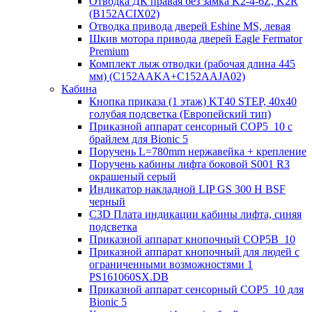
Отводка ДК правая без замка K2-4-6Z, K2R
(B152ACIX02)
Отводка привода дверей Eshine MS, левая
Шкив мотора привода дверей Eagle Fermator
Premium
Комплект лыж отводки (рабочая длина 445
мм) (C152AAKA+C152AAJA02)
Кабина
Кнопка приказа (1 этаж) KT40 STEP, 40х40
голубая подсветка (Европейский тип)
Приказной аппарат сенсорный COP5_10 с
брайлем для Bionic 5
Поручень L=780mm нержавейка + крепление
Поручень кабины лифта боковой S001 R3
окрашеный серый
Индикатор накладной LIP GS 300 H BSF
черный
C3D Плата индикации кабины лифта, синяя
подсветка
Приказной аппарат кнопочный COP5B_10
Приказной аппарат кнопочный для людей с
ограниченными возможностями 1
PS161060SX.DB
Приказной аппарат сенсорный COP5_10 для
Bionic 5