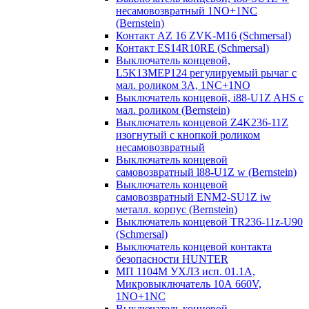
несамовозвратный 1NO+1NC
(Bernstein)
Контакт AZ 16 ZVK-M16 (Schmersal)
Контакт ES14R10RE (Schmersal)
Выключатель концевой,
L5K13MEP124 регулируемый рычаг с
мал. роликом 3А, 1NC+1NO
Выключатель концевой, i88-U1Z AHS с
мал. роликом (Bernstein)
Выключатель концевой Z4K236-11Z
изогнутый с кнопкой роликом
несамовозвратный
Выключатель концевой
самовозвратный l88-U1Z w (Bernstein)
Выключатель концевой
самовозвратный ENM2-SU1Z iw
металл. корпус (Bernstein)
Выключатель концевой TR236-11z-U90
(Schmersal)
Выключатель концевой контакта
безопасности HUNTER
МП 1104М УХЛ3 исп. 01.1А,
Микровыключатель 10А 660V,
1NO+1NC
Выключатель концевой,