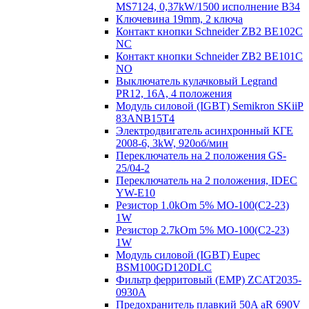
MS7124, 0,37kW/1500 исполнение В34
Ключевина 19mm, 2 ключа
Контакт кнопки Schneider ZB2 BE102C
NC
Контакт кнопки Schneider ZB2 BE101C
NO
Выключатель кулачковый Legrand
PR12, 16A, 4 положения
Модуль силовой (IGBT) Semikron SKiiP
83ANB15T4
Электродвигатель асинхронный КГЕ
2008-6, 3kW, 920об/мин
Переключатель на 2 положения GS-
25/04-2
Переключатель на 2 положения, IDEC
YW-E10
Резистор 1.0kOm 5% МО-100(С2-23)
1W
Резистор 2.7kOm 5% МО-100(С2-23)
1W
Модуль силовой (IGBT) Eupec
BSM100GD120DLC
Фильтр ферритовый (EMP) ZCAT2035-
0930A
Предохранитель плавкий 50A aR 690V