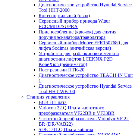
Диагностическое устройство Hyundai Service
Tool HHT-2000
Ключ портальный (овал)
Сервисный прибор привода Wittur
ECO/MIDI/SUPRA
Приспособление (крючок) для снятия
поручня эскалатора/траволатора
Сервисный прибор Mobee FFR1507680 для
лифта Sodimas (английская версия)
Устройство для разблокировки меню и
диагностики лифтов LCEKNX P2D
KoneXion (реаниматор)
Пост ревизии ПТК-20
Диагностическое устройство TEACH-IN Unit
1
Диагностическое устройство Hyundai Service
Tool HHT-WB100
Станция управления
BCB-II Плата
Variocon 22.Q Плата частотного
преобразователя VF22BR и VF33BR
Частотный преобразователь Variodyn VF 22
BR (DR-VAB22)
SDIC 711.Q Плата кабины
Частотный преобразователь YASKAWA