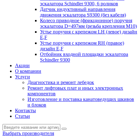
эскалатора Schindler 9300, 6 роликов
Датчик индуктивный направления
движения эскалатора S9300 (без кабеля)
Колесо приводное (фрикционное) поручня
эскалатора D=497мм (резьба крепления M10)
Устье поручня с крепежом LH (левое) дизайн
E,F
Устье поручня с крепежом RH (правое)
дизайн E,F
Отбойник входной площадки эскалатора
Schindler 9300
Акции
О компании
Услуги
Диагностика и ремонт лебедок
Ремонт лифтовых плат и иных электронных
компонентов
Изготовление и поставка канатоведущих шкивов
и блоков
Контакты
Статьи
Выбрать производителя