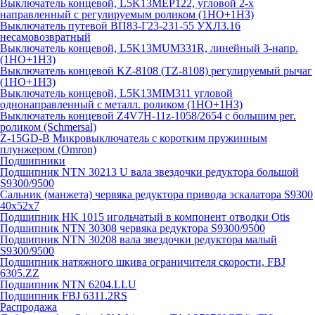
Выключатель концевой, L5K13MEP122, угловой 2-х
направленный с регулируемым роликом (1НО+1НЗ)
Выключатель путевой ВП83-Г23-231-55 УХЛ3.16
несамовозвратный
Выключатель концевой, L5K13MUM331R, линейный 3-напр.
(1НО+1НЗ)
Выключатель концевой KZ-8108 (TZ-8108) регулируемый рычаг
(1НО+1НЗ)
Выключатель концевой, L5K13MIM311 угловой
однонаправленный с металл. роликом (1НО+1НЗ)
Выключатель концевой Z4V7H-11z-1058/2654 с большим рег.
роликом (Schmersal)
Z-15GD-B Микровыключатель с коротким пружинным
плунжером (Omron)
Подшипники
Подшипник NTN 30213 U вала звездочки редуктора большой
S9300/9500
Сальник (манжета) червяка редуктора привода эскалатора S9300
40х52х7
Подшипник HK 1015 игольчатый в компонент отводки Otis
Подшипник NTN 30308 червяка редуктора S9300/9500
Подшипник NTN 30208 вала звездочки редуктора малый
S9300/9500
Подшипник натяжного шкива ограничителя скорости, FBJ
6305.ZZ
Подшипник NTN 6204.LLU
Подшипник FBJ 6311.2RS
Распродажа