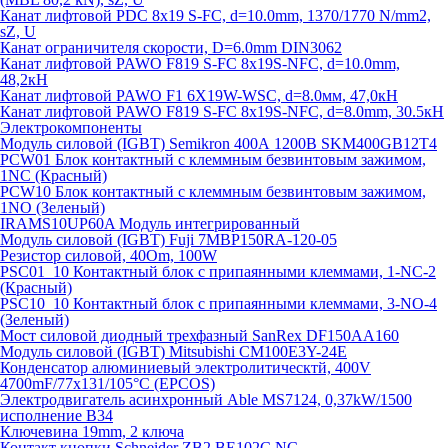
Канат лифтовой PDC 8x19 S-FC, d=10.0mm, 1370/1770 N/mm2,
sZ, U
Канат ограничителя скорости, D=6.0mm DIN3062
Канат лифтовой PAWO F819 S-FC 8х19S-NFC, d=10.0mm,
48,2кН
Канат лифтовой PAWO F1 6X19W-WSC, d=8.0мм, 47,0кН
Канат лифтовой PAWO F819 S-FC 8х19S-NFC, d=8.0mm, 30.5кН
Электрокомпоненты
Модуль силовой (IGBT) Semikron 400А 1200В SKM400GB12T4
PCW01 Блок контактный с клеммным безвинтовым зажимом,
1NC (Красный)
PCW10 Блок контактный с клеммным безвинтовым зажимом,
1NO (Зеленый)
IRAMS10UP60A Модуль интегрированный
Модуль силовой (IGBT) Fuji 7MBP150RA-120-05
Резистор силовой, 40Om, 100W
PSC01_10 Контактный блок с припаянными клеммами, 1-NC-2
(Красный)
PSC10_10 Контактный блок с припаянными клеммами, 3-NO-4
(Зеленый)
Мост силовой диодный трехфазный SanRex DF150AA160
Модуль силовой (IGBT) Mitsubishi CM100E3Y-24E
Конденсатор алюминиевый электролитическтй, 400V
4700mF/77x131/105°C (EPCOS)
Электродвигатель асинхронный Able MS7124, 0,37kW/1500
исполнение В34
Ключевина 19mm, 2 ключа
Контакт кнопки Schneider ZB2 BE102C NC