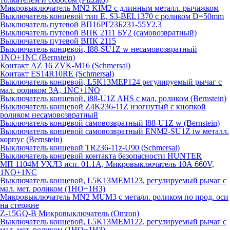
Микровыключатель MN2 KIM2 с длинным металл. рычажком
Выключатель концевой тип Е, S3-BEL1370 с роликом D=50mm
Выключатель путевой ВП16РГ23Б231-55У2.3
Выключатель путевой ВПК 2111 БУ2 (самовозвратный)
Выключатель путевой ВПК 2115
Выключатель концевой, I88-SU1Z w несамовозвратный
1NO+1NC (Bernstein)
Контакт AZ 16 ZVK-M16 (Schmersal)
Контакт ES14R10RE (Schmersal)
Выключатель концевой, L5K13MEP124 регулируемый рычаг с
мал. роликом 3А, 1NC+1NO
Выключатель концевой, i88-U1Z AHS с мал. роликом (Bernstein)
Выключатель концевой Z4K236-11Z изогнутый с кнопкой
роликом несамовозвратный
Выключатель концевой самовозвратный l88-U1Z w (Bernstein)
Выключатель концевой самовозвратный ENM2-SU1Z iw металл.
корпус (Bernstein)
Выключатель концевой TR236-11z-U90 (Schmersal)
Выключатель концевой контакта безопасности HUNTER
МП 1104М УХЛ3 исп. 01.1А, Микровыключатель 10А 660V,
1NO+1NC
Выключатель концевой, L5K13MEM123, регулируемый рычаг с
мал. мет. роликом (1НО+1НЗ)
Микровыключатель MN2 MUM3 с металл. роликом по прод. оси
на стержне
Z-15GQ-B Микровыключатель (Omron)
Выключатель концевой, L5K13MEM122, регулируемый рычаг с
мал. мет. роликом (1НО+1НЗ)