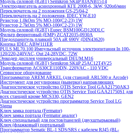
Модуль силовой (IGBT) Semikron SKiiP 83ANB15T4
Электродвигатель асинхронный КГЕ 2008-6, 3kW, 920об/мин
Переключатель на 2 положения GS-25/04-2
Переключатель на 2 положения, IDEC YW-E10
Резистор 1.0kOm 5% МО-100(С2-23) 1W
Резистор 2.7kOm 5% МО-100(С2-23) 1W
Модуль силовой (IGBT) Eupec BSM100GD120DLC
Фильтр ферритовый (EMP) ZCAT2035-0930A
Предохранитель плавкий 50A aR 690V (DIN43620)
Кнопка IDEC ABW111ER
PULS ML70.100 Импульсный источник электропитания In 100-
120/220-240VAC, Out 24-28VDC, 72W
Энкодер дисплея универсальный DEUM.M16
Модуль силовой (IGBT) Semikron SKiiP 25AC12T4V25
Трансформатор AC630CE110DN, 220VAC - 110 VDC
Сервисное оборудование
Программатор AREM ARKEL (для станций ARL500 и Arcode)
Инструмент для регулировки (выверки) направляющих
Диагностическое устройство OTIS Service Tool GAA21750AK3
Диагностическое устройство OTIS Service Tool GAA21750S1 для
всех станций кроме MCS330, GEN2
Диагностическое устройство программатор Service Tool LG
Sigma
Ключ замка портала (Fermator)
Ключ замка портала (Fermator аналог)
Ключ специальный для постов/панелей (двухштырьковый)
Ключ (флажковый) портальный
Программатор Sematic BL-1 SDS/SRS с кабелем RJ45 (BL-