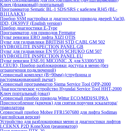
Ключ (флажковый) портальный
Программатор Sematic BL-1 SDS/SRS с кабелем RJ45 (BL-
B111AAKX)
Прибор SSM настройки и диагностики привода дверей Var30,
IDD, QKS9VF (English version)
Прибор диагностики E-Type
Программатор для приводов Fermator
Пульт ревизии ERO лифта XIZI OTIS
Пульт для гидравлики BRITISH STD CABL GM 502
HYDROELITE INSPECTION PANEL GB
Пульт для гидравлики EN 95/16 SCHUKO GM 507
HYDROELITE INSPECTION PANEL EU
Пульт ревизии ESE-91 MICONIC .X для S3300/5300
LCEUIO, Прибор разблокировки доступа в меню (без
ограничения подключений)
Сервисный комплект (В=90мм) (струбцина и
растормаживающий рычаг)
Сервисный программатор Sigma Service Tool OPP-2000
Диагностическое устройство Hyundai Service Tool HHT-2000
Ключ портальный (овал)
Сервисный прибор привода Wittur ECO/MIDI/SUPRA
Приспособление (крючок) для снятия поручня эскалатора/
траволатора
Сервисный прибор Mobee FFR1507680 для лифта Sodimas
(английская версия)
Устройство для разблокировки меню и диагностики лифтов
LCEKNX P2D KoneXion (реаниматор)
Пост ревизии ПТК-20