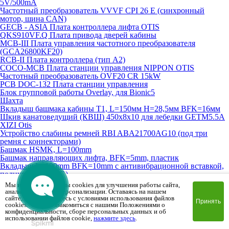
5V/500mA
Частотный преобразователь VVVF CPI 26 E (синхронный
мотор, шина CAN)
GECB - ASIA Плата контроллера лифта OTIS
QKS910VF.Q Плата привода дверей кабины
MCB-III Плата управления частотного преобразователя
(GCA26800KF20)
RCB-II Плата контроллера (тип A2)
COCO-MCB Плата станции управления NIPPON OTIS
Частотный преобразователь OVF20 CR 15kW
PCB DOC-132 Плата станции управления
Блок групповой работы Overlay, для Bionic5
Шахта
Вкладыш башмака кабины T1, L=150мм H=28,5мм BFK=16мм
Шкив канатоведущий (КВШ) 450х8х10 для лебедки GETM5.5A
XIZI Otis
Устройство слабины ремней RBI ABA21700AG10 (под три
ремня с коннекторами)
Башмак HSMK, L=100mm
Башмак направляющих лифта, BFK=5mm, пластик
Вкладыш L=100mm BFK=10mm с антивибрационной вставкой,
полиуретан (FSFG)
Вкладыш L=100mm BFK=16mm с антивибрационной вставкой,
Мы используем файлы cookies для улучшения работы сайта,
полиуретан (FSFG)
анализа трафика и персонализации. Оставаясь на нашем
Вкладыш башмака направляющей T5 кабины/противовеса
сайте, вы соглашаетесь с условиями использования файлов
Принять
cookies. Чтобы ознакомиться с нашими Положениями о
73х48х9 BFK=5mm
конфиденциальности, сборе персональных данных и об
Вкладыш башмака направляющей T16 кабины/противовеса
использовании файлов cookie,
нажмите здесь
.
127х34mm BFK=16mm (аналог)