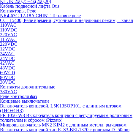
КПЛК 2х0,75+4х(2х0,20)
Кабель подвесной лифта Otis
Контакторы, Реле
NR4-63G 12-18A CHINT Тепловое реле
CCT15400, Реле времени, суточный и недельный режим, 1 канал
110VAC
110VDC
220VAC
115VAC
220VDC
12VDC
24VAC
24VDC
42VAC
48VDC
60VCD
80VDC
30VDC
Контакты дополнительные
380VAC
Реле контроля фаз
Концевые выключатели
Выключатель концевой, L5K13SOP101, с длинным штоком
(1НО+1НЗ)
FR 1056-W3 Выключатель концевой с регулируемым роликовым
толкателем и сбросом (Pizzato)
Микровыключатель MN2 KIM2 с длинным металл. рычажком
Выключатель концевой тип Е, S3-BEL1370 с роликом D=50mm