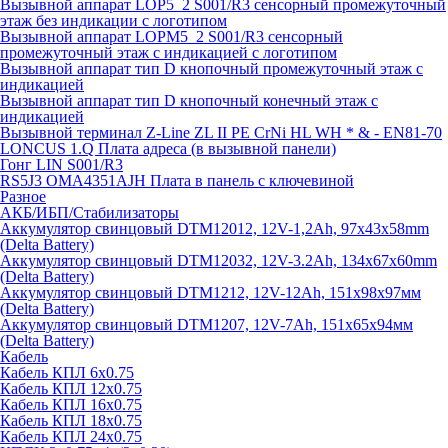
Вызывной аппарат LOP5_2 S001/R3 сенсорный промежуточный
этаж без индикации с логотипом
Вызывной аппарат LOPM5_2 S001/R3 сенсорный
промежуточный этаж с индикацией с логотипом
Вызывной аппарат тип D кнопочный промежуточный этаж с
индикацией
Вызывной аппарат тип D кнопочный конечный этаж с
индикацией
Вызывной терминал Z-Line ZL II PE CrNi HL WH * & - EN81-70
LONCUS 1.Q Плата адреса (в вызывной панели)
Гонг LIN S001/R3
RS5J3 OMA4351AJH Плата в панель с ключевиной
Разное
АКБ/ИБП/Стабилизаторы
Аккумулятор свинцовый DTM12012, 12V-1,2Ah, 97х43х58mm
(Delta Battery)
Аккумулятор свинцовый DTM12032, 12V-3.2Ah, 134x67x60mm
(Delta Battery)
Аккумулятор свинцовый DTM1212, 12V-12Ah, 151х98х97мм
(Delta Battery)
Аккумулятор свинцовый DTM1207, 12V-7Ah, 151х65х94мм
(Delta Battery)
Кабель
Кабель КПЛ 6х0.75
Кабель КПЛ 12х0.75
Кабель КПЛ 16х0.75
Кабель КПЛ 18х0.75
Кабель КПЛ 24х0.75