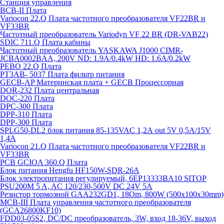
Станция управления
BCB-II Плата
Variocon 22.Q Плата частотного преобразователя VF22BR и
VF33BR
Частотный преобразователь Variodyn VF 22 BR (DR-VAB22)
SDIC 711.Q Плата кабины
Частотный преобразователь YASKAWA J1000 CIMR-
JCBA0002BAA, 200V ND: 1.9A/0.4kW HD: 1.6A/0.2kW
PEBO 22.Q Плата
РТ3АВ- 5037 Плата фильтр питания
GECB-AP Материнская плата + GECB Процессорная
DOR-232 Плата центральная
DOC-220 Плата
DPC-300 Плата
DPP-310 Плата
DPP-300 Плата
SPLG50-DL2 блок питания 85-135VAC 1,2А out 5V 0,5А/15V
1,4А
Variocon 21.Q Плата частотного преобразователя VF22BR и
VF33BR
PCB GCIOA 360.Q Плата
Блок питания Hengfu HF150W-SDR-26A
Блок электропитания регулируемый, 6EP13333BA10 SITOP
PSU200M 5 A, AC 120/230-500V DC 24V 5A
Резистор тормозной GAA232GD1, 18Om, 800W (500x100x30mm)
MCB-III Плата управления частотного преобразователя
(GCA26800KF10)
FDD03-05S2, DC/DC преобразователь, 3W, вход 18-36V, выход