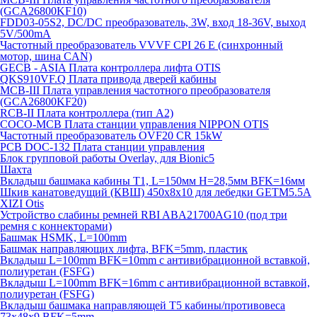
(GCA26800KF10)
FDD03-05S2, DC/DC преобразователь, 3W, вход 18-36V, выход
5V/500mA
Частотный преобразователь VVVF CPI 26 E (синхронный
мотор, шина CAN)
GECB - ASIA Плата контроллера лифта OTIS
QKS910VF.Q Плата привода дверей кабины
MCB-III Плата управления частотного преобразователя
(GCA26800KF20)
RCB-II Плата контроллера (тип A2)
COCO-MCB Плата станции управления NIPPON OTIS
Частотный преобразователь OVF20 CR 15kW
PCB DOC-132 Плата станции управления
Блок групповой работы Overlay, для Bionic5
Шахта
Вкладыш башмака кабины T1, L=150мм H=28,5мм BFK=16мм
Шкив канатоведущий (КВШ) 450х8х10 для лебедки GETM5.5A
XIZI Otis
Устройство слабины ремней RBI ABA21700AG10 (под три
ремня с коннекторами)
Башмак HSMK, L=100mm
Башмак направляющих лифта, BFK=5mm, пластик
Вкладыш L=100mm BFK=10mm с антивибрационной вставкой,
полиуретан (FSFG)
Вкладыш L=100mm BFK=16mm с антивибрационной вставкой,
полиуретан (FSFG)
Вкладыш башмака направляющей T5 кабины/противовеса
73х48х9 BFK=5mm