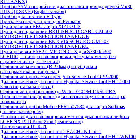
B111AAKX)
Прибор SSM настройки и диагностики привода дверей Var30,
IDD, QKS9VF (English version)
Прибор диагностики E-Type
Программатор для приводов Fermator
Пульт ревизии ERO лифта XIZI OTIS
Пульт для гидравлики BRITISH STD CABL GM 502
HYDROELITE INSPECTION PANEL GB
Пульт для гидравлики EN 95/16 SCHUKO GM 507
HYDROELITE INSPECTION PANEL EU
Пульт ревизии ESE-91 MICONIC .X для S3300/5300
LCEUIO, Прибор разблокировки доступа в меню (без
ограничения подключений)
Сервисный комплект (В=90мм) (струбцина и
растормаживающий рычаг)
Сервисный программатор Sigma Service Tool OPP-2000
Диагностическое устройство Hyundai Service Tool HHT-2000
Ключ портальный (овал)
Сервисный прибор привода Wittur ECO/MIDI/SUPRA
Приспособление (крючок) для снятия поручня эскалатора/
траволатора
Сервисный прибор Mobee FFR1507680 для лифта Sodimas
(английская версия)
Устройство для разблокировки меню и диагностики лифтов
LCEKNX P2D KoneXion (реаниматор)
Пост ревизии ПТК-20
Диагностическое устройство TEACH-IN Unit 1
Диагностическое устройство Hyundai Service Tool HHT-WB100