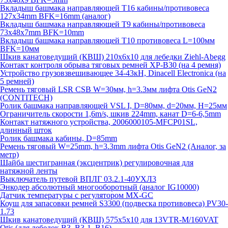
Вкладыш башмака направляющей T16 кабины/противовеса
127х34mm BFK=16mm (аналог)
Вкладыш башмака направляющей T9 кабины/противовеса
73х48х7mm BFK=10mm
Вкладыш башмака направляющей T10 противовеса L=100мм
BFK=10мм
Шкив канатоведущий (КВШ) 210х6х10 для лебедки Ziehl-Abegg
Контакт контроля обрыва тяговых ремней XP-B30 (на 4 ремня)
Устройство грузовзвешивающее 34-43кН, Dinacell Electronica (на
5 ремней)
Ремень тяговый LSR CSB W=30мм, h=3.3мм лифта Otis GeN2
(CONTITECH)
Ролик башмака направляющей VSL I, D=80мм, d=20мм, H=25мм
Ограничитель скорости 1,6m/s, шкив 224mm, канат D=6-6,5mm
Контакт натяжного устройства, 2006000105-MFCP01SL,
длинный шток
Ролик башмака кабины, D=85mm
Ремень тяговый W=25mm, h=3.3mm лифта Otis GeN2 (Аналог, за
метр)
Шайба шестигранная (эксцентрик) регулировочная для
натяжной ленты
Выключатель путевой ВПЛГ 03.2.1-40УХЛ3
Энкодер абсолютный многооборотный (аналог IG10000)
Датчик температуры с регулятором MX-GC
Коуш для запасовки ремней S3300 (подвеска противовеса) PV30-
1.73
Шкив канатоведущий (КВШ) 575х5х10 для 13VTR-M/160VAT
Otis (для лебедок B3, B3-1, B16)