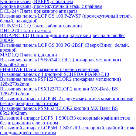
Кнопка вызова, ВВЕРХ, с брайлем
Кнопка вызова, промежуточный этаж, с брайлем
DCL-244 Плата приказного аппарата
Вызывная панель LOP GS 100 P-2WSF (промежуточный этаж),
белый, накладной
BLINVHG 1.Q Плата табло индикации
DHL-270 Плата этажная
BIOAPRL 1.Q Плата индикиции, красный цвет на Schindler
300AP
Вызывная панель LOP GS 300 PG-2BSF (Вверх/Вниз), белый,
врезной
MAD1.Q Плата индикации
Вызывная панель PSF8524CLOP.2 (пожарная мет.кнопки)
85х240х2mm
FHS0DWF Плата вызывной панели сегментная
Вызывная панель с 1 кнопкой SCHEDA PIANO E10
Вызывная панель PSF1227CLOP.2 (пожарная мет.кнопки)
128х270х2mm
Вызывная панель PSX1227CLOP.2 кнопки MX-Basic BS
128х270х2mm
Вызывной аппарат LOP5B_2 с двумя механическими кнопками,
без индикации с логотипом
Вызывная панель PSX8524CLOP.2 кнопки MX-Basic BS
85х240х2mm
Вызывной аппарат LOP5_1 S001/R3 сенсорный крайний этаж
без индикации с логотипом
Вызывной аппарат LOP5M_1 S001/R3 сенсорный крайний этаж
с индикацией с логотипом