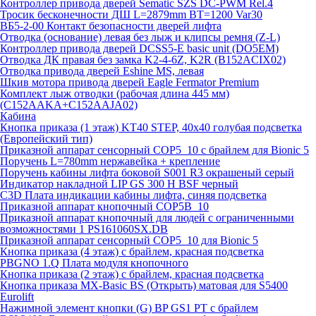
Контроллер привода дверей Sematic SZS DC-PWM Rel.4
Тросик бесконечности ДШ L=2879mm BT=1200 Var30
ВБ5-2-00 Контакт безопасности дверей лифта
Отводка (основание) левая без лыж и клипсы ремня (Z-L)
Контроллер привода дверей DCSS5-E basic unit (DO5EM)
Отводка ДК правая без замка K2-4-6Z, K2R (B152ACIX02)
Отводка привода дверей Eshine MS, левая
Шкив мотора привода дверей Eagle Fermator Premium
Комплект лыж отводки (рабочая длина 445 мм)
(C152AAKA+C152AAJA02)
Кабина
Кнопка приказа (1 этаж) KT40 STEP, 40х40 голубая подсветка
(Европейский тип)
Приказной аппарат сенсорный COP5_10 с брайлем для Bionic 5
Поручень L=780mm нержавейка + крепление
Поручень кабины лифта боковой S001 R3 окрашеный серый
Индикатор накладной LIP GS 300 H BSF черный
C3D Плата индикации кабины лифта, синяя подсветка
Приказной аппарат кнопочный COP5B_10
Приказной аппарат кнопочный для людей с ограниченными
возможностями 1 PS161060SX.DB
Приказной аппарат сенсорный COP5_10 для Bionic 5
Кнопка приказа (4 этаж) с брайлем, красная подсветка
PBGNO 1.Q Плата модуля кнопочного
Кнопка приказа (2 этаж) с брайлем, красная подсветка
Кнопка приказа MX-Basic BS (Открыть) матовая для S5400
Eurolift
Нажимной элемент кнопки (G) BP GS1 PT с брайлем