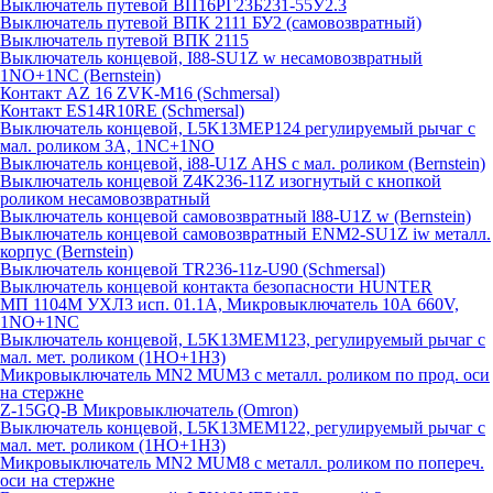
Выключатель путевой ВП16РГ23Б231-55У2.3
Выключатель путевой ВПК 2111 БУ2 (самовозвратный)
Выключатель путевой ВПК 2115
Выключатель концевой, I88-SU1Z w несамовозвратный
1NO+1NC (Bernstein)
Контакт AZ 16 ZVK-M16 (Schmersal)
Контакт ES14R10RE (Schmersal)
Выключатель концевой, L5K13MEP124 регулируемый рычаг с
мал. роликом 3А, 1NC+1NO
Выключатель концевой, i88-U1Z AHS с мал. роликом (Bernstein)
Выключатель концевой Z4K236-11Z изогнутый с кнопкой
роликом несамовозвратный
Выключатель концевой самовозвратный l88-U1Z w (Bernstein)
Выключатель концевой самовозвратный ENM2-SU1Z iw металл.
корпус (Bernstein)
Выключатель концевой TR236-11z-U90 (Schmersal)
Выключатель концевой контакта безопасности HUNTER
МП 1104М УХЛ3 исп. 01.1А, Микровыключатель 10А 660V,
1NO+1NC
Выключатель концевой, L5K13MEM123, регулируемый рычаг с
мал. мет. роликом (1НО+1НЗ)
Микровыключатель MN2 MUM3 с металл. роликом по прод. оси
на стержне
Z-15GQ-B Микровыключатель (Omron)
Выключатель концевой, L5K13MEM122, регулируемый рычаг с
мал. мет. роликом (1НО+1НЗ)
Микровыключатель MN2 MUM8 с металл. роликом по попереч.
оси на стержне