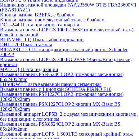
Индикация этажной площадки FAA23550W OTIS FBA23600V1
(FBA610AZ1)
Кнопка вызова, ВВЕРХ, с брайлем
Кнопка вызова, промежуточный этаж, с брайлем
DCL-244 Плата приказного аппарата
Вызывная панель LOP GS 100 P-2WSF (промежуточный этаж),
белый, накладной
BLINVHG 1.Q Плата табло индикации
DHL-270 Плата этажная
BIOAPRL 1.Q Плата индикиции, красный цвет на Schindler
300AP
Вызывная панель LOP GS 300 PG-2BSF (Вверх/Вниз), белый,
врезной
MAD1.Q Плата индикации
Вызывная панель PSF8524CLOP.2 (пожарная мет.кнопки)
85х240х2mm
FHS0DWF Плата вызывной панели сегментная
Вызывная панель с 1 кнопкой SCHEDA PIANO E10
Вызывная панель PSF1227CLOP.2 (пожарная мет.кнопки)
128х270х2mm
Вызывная панель PSX1227CLOP.2 кнопки MX-Basic BS
128х270х2mm
Вызывной аппарат LOP5B_2 с двумя механическими кнопками,
без индикации с логотипом
Вызывная панель PSX8524CLOP.2 кнопки MX-Basic BS
85х240х2mm
Вызывной аппарат LOP5_1 S001/R3 сенсорный крайний этаж
без индикации с логотипом