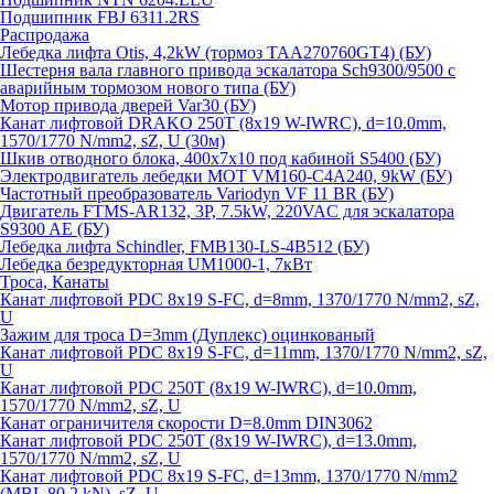
Подшипник FBJ 6311.2RS
Распродажа
Лебедка лифта Otis, 4,2kW (тормоз TAA270760GT4) (БУ)
Шестерня вала главного привода эскалатора Sch9300/9500 с
аварийным тормозом нового типа (БУ)
Мотор привода дверей Var30 (БУ)
Канат лифтовой DRAKO 250T (8x19 W-IWRC), d=10.0mm,
1570/1770 N/mm2, sZ, U (30м)
Шкив отводного блока, 400х7х10 под кабиной S5400 (БУ)
Электродвигатель лебедки MOT VM160-C4A240, 9kW (БУ)
Частотный преобразователь Variodyn VF 11 BR (БУ)
Двигатель FTMS-AR132, 3P, 7.5kW, 220VAC для эскалатора
S9300 AE (БУ)
Лебедка лифта Schindler, FMB130-LS-4B512 (БУ)
Лебедка безредукторная UM1000-1, 7кВт
Троса, Канаты
Канат лифтовой PDC 8x19 S-FC, d=8mm, 1370/1770 N/mm2, sZ,
U
Зажим для троса D=3mm (Дуплекс) оцинкованый
Канат лифтовой PDC 8x19 S-FC, d=11mm, 1370/1770 N/mm2, sZ,
U
Канат лифтовой PDC 250T (8x19 W-IWRC), d=10.0mm,
1570/1770 N/mm2, sZ, U
Канат ограничителя скорости D=8.0mm DIN3062
Канат лифтовой PDC 250T (8x19 W-IWRC), d=13.0mm,
1570/1770 N/mm2, sZ, U
Канат лифтовой PDC 8х19 S-FC, d=13mm, 1370/1770 N/mm2
(MBL 80,2 kN), sZ, U