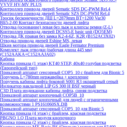
VVVF HV-MV PLUS
Контроллер привода дверей Sematic SDS DC-PWM Rel.4
Контроллер привода дверей Sematic SZS DC-PWM Rel.4
Тросик бесконечности ДШ L=2879mm BT=1200 Var30
ВБ5-2-00 Контакт безопасности дверей лифта
Отводка (основание) левая без лыж и клипсы ремня (Z-L)
Контроллер привода дверей DCSS5-E basic unit (DO5EM)
Отводка ДК правая без замка K2-4-6Z, K2R (B152ACIX02)
Отводка привода дверей Eshine MS, левая
Шкив мотора привода дверей Eagle Fermator Premium
Комплект лыж отводки (рабочая длина 445 мм)
(C152AAKA+C152AAJA02)
Кабина
Кнопка приказа (1 этаж) KT40 STEP, 40х40 голубая подсветка
(Европейский тип)
Приказной аппарат сенсорный COP5_10 с брайлем для Bionic 5
Поручень L=780mm нержавейка + крепление
Поручень кабины лифта боковой S001 R3 окрашеный серый
Индикатор накладной LIP GS 300 H BSF черный
C3D Плата индикации кабины лифта, синяя подсветка
Приказной аппарат кнопочный COP5B_10
Приказной аппарат кнопочный для людей с ограниченными
возможностями 1 PS161060SX.DB
Приказной аппарат сенсорный COP5_10 для Bionic 5
Кнопка приказа (4 этаж) с брайлем, красная подсветка
PBGNO 1.Q Плата модуля кнопочного
Кнопка приказа (2 этаж) с брайлем, красная подсветка
Кнопка приказа MX-Basic BS (Открыть) матовая для S5400