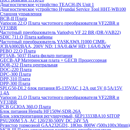
Диагностическое устройство TEACH-IN Unit 1
Диагностическое устройство Hyundai Service Tool HHT-WB100
Станция управления
BCB-II Плата
Variocon 22.Q Плата частотного преобразователя VF22BR и
VF33BR
Частотный преобразователь Variodyn VF 22 BR (DR-VAB22)
SDIC 711.Q Плата кабины
Частотный преобразователь YASKAWA J1000 CIMR-
JCBA0002BAA, 200V ND: 1.9A/0.4kW HD: 1.6A/0.2kW
PEBO 22.Q Плата
РТ3АВ- 5037 Плата фильтр питания
GECB-AP Материнская плата + GECB Процессорная
DOR-232 Плата центральная
DOC-220 Плата
DPC-300 Плата
DPP-310 Плата
DPP-300 Плата
SPLG50-DL2 блок питания 85-135VAC 1,2А out 5V 0,5А/15V
1,4А
Variocon 21.Q Плата частотного преобразователя VF22BR и
VF33BR
PCB GCIOA 360.Q Плата
Блок питания Hengfu HF150W-SDR-26A
Блок электропитания регулируемый, 6EP13333BA10 SITOP
PSU200M 5 A, AC 120/230-500V DC 24V 5A
Резистор тормозной GAA232GD1, 18Om, 800W (500x100x30mm)
MCB-III Плата управления частотного преобразователя