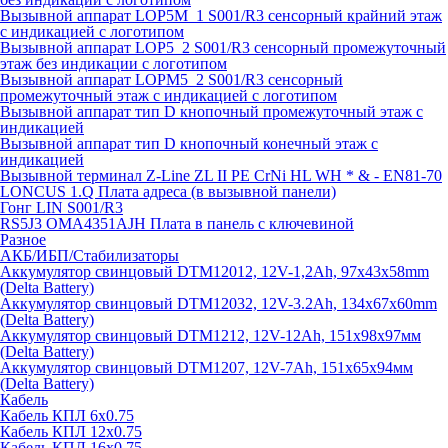
Вызывной аппарат LOP5M_1 S001/R3 сенсорный крайний этаж
с индикацией с логотипом
Вызывной аппарат LOP5_2 S001/R3 сенсорный промежуточный
этаж без индикации с логотипом
Вызывной аппарат LOPM5_2 S001/R3 сенсорный
промежуточный этаж с индикацией с логотипом
Вызывной аппарат тип D кнопочный промежуточный этаж с
индикацией
Вызывной аппарат тип D кнопочный конечный этаж с
индикацией
Вызывной терминал Z-Line ZL II PE CrNi HL WH * & - EN81-70
LONCUS 1.Q Плата адреса (в вызывной панели)
Гонг LIN S001/R3
RS5J3 OMA4351AJH Плата в панель с ключевиной
Разное
АКБ/ИБП/Стабилизаторы
Аккумулятор свинцовый DTM12012, 12V-1,2Ah, 97х43х58mm
(Delta Battery)
Аккумулятор свинцовый DTM12032, 12V-3.2Ah, 134x67x60mm
(Delta Battery)
Аккумулятор свинцовый DTM1212, 12V-12Ah, 151х98х97мм
(Delta Battery)
Аккумулятор свинцовый DTM1207, 12V-7Ah, 151х65х94мм
(Delta Battery)
Кабель
Кабель КПЛ 6х0.75
Кабель КПЛ 12х0.75
Кабель КПЛ 16х0.75