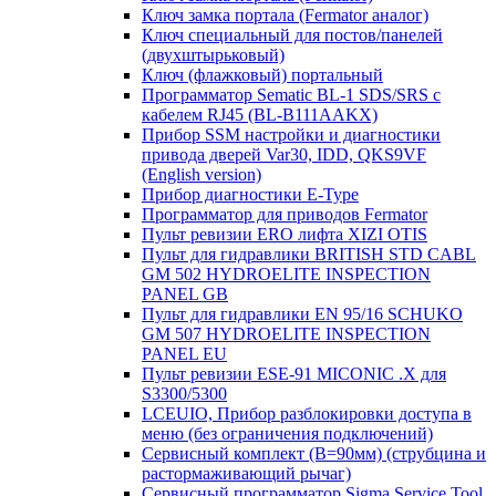
Ключ замка портала (Fermator аналог)
Ключ специальный для постов/панелей
(двухштырьковый)
Ключ (флажковый) портальный
Программатор Sematic BL-1 SDS/SRS с
кабелем RJ45 (BL-B111AAKX)
Прибор SSM настройки и диагностики
привода дверей Var30, IDD, QKS9VF
(English version)
Прибор диагностики E-Type
Программатор для приводов Fermator
Пульт ревизии ERO лифта XIZI OTIS
Пульт для гидравлики BRITISH STD CABL
GM 502 HYDROELITE INSPECTION
PANEL GB
Пульт для гидравлики EN 95/16 SCHUKO
GM 507 HYDROELITE INSPECTION
PANEL EU
Пульт ревизии ESE-91 MICONIC .X для
S3300/5300
LCEUIO, Прибор разблокировки доступа в
меню (без ограничения подключений)
Сервисный комплект (В=90мм) (струбцина и
растормаживающий рычаг)
Сервисный программатор Sigma Service Tool