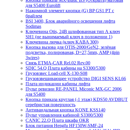
Кнопка приказа MX-Basic BS (Открыть) матовая
для S5400 Eurolift
Нажимной элемент кнопки (G) BP GS1 PT с
брайлем
BSI 3400, Блок аварийного освещения лифта
Sodimas
Ключевина Otis, 24В шлифованная тип А ключ
SH1 (не вынимаемый ключ в положении 1)
Ключевина лючка (ключ KABA 300)
Кнопка вызова для OTIS-2000/GeN2, зелёная
подсветка, полированая, D=27,5mm, AMP (4pin
3wires)
Связь ETMA-CAR Rel.02 Rev.00
SDIC 54.Q Плата кабины на S3300/5300
Грузовзвес Load-cell X-130-S08
Грузовзвешивающее устройство DIGI SENS KL66
Плата индикации кабины лифта
Пульт ревизии RE-PANEL Miconic MX-GC 2006
для S5400
Кнопка приказа круглая (-1 этаж) KDS50 AVDBUT
серебристая поверхность
Антивандальная кнопка KONE KSS140
Пульт управления кабиной S3300/5300
CANIC 22.Q Плата шкафа OKR
Блок питания Hengfu HF150W-SMF-24