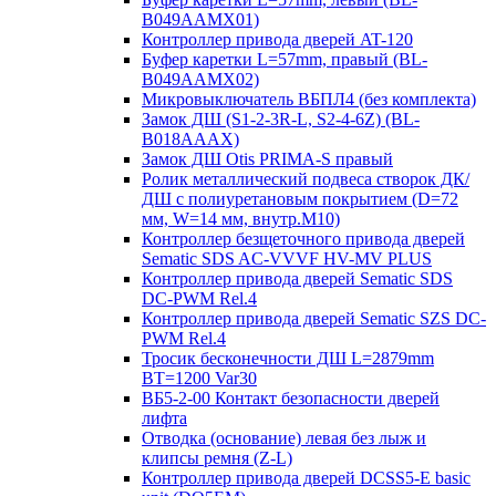
B049AAMX01)
Контроллер привода дверей AT-120
Буфер каретки L=57mm, правый (BL-
B049AAMX02)
Микровыключатель ВБПЛ4 (без комплекта)
Замок ДШ (S1-2-3R-L, S2-4-6Z) (BL-
B018AAAX)
Замок ДШ Otis PRIMA-S правый
Ролик металлический подвеса створок ДК/
ДШ с полиуретановым покрытием (D=72
мм, W=14 мм, внутр.М10)
Контроллер безщеточного привода дверей
Sematiс SDS AC-VVVF HV-MV PLUS
Контроллер привода дверей Sematic SDS
DC-PWM Rel.4
Контроллер привода дверей Sematic SZS DC-
PWM Rel.4
Тросик бесконечности ДШ L=2879mm
BT=1200 Var30
ВБ5-2-00 Контакт безопасности дверей
лифта
Отводка (основание) левая без лыж и
клипсы ремня (Z-L)
Контроллер привода дверей DCSS5-E basic