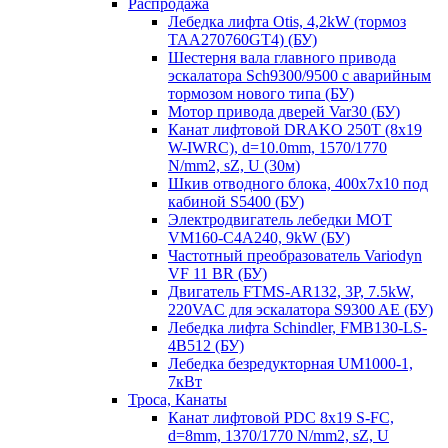
Распродажа
Лебедка лифта Otis, 4,2kW (тормоз
TAA270760GT4) (БУ)
Шестерня вала главного привода
эскалатора Sch9300/9500 с аварийным
тормозом нового типа (БУ)
Мотор привода дверей Var30 (БУ)
Канат лифтовой DRAKO 250T (8x19
W-IWRC), d=10.0mm, 1570/1770
N/mm2, sZ, U (30м)
Шкив отводного блока, 400х7х10 под
кабиной S5400 (БУ)
Электродвигатель лебедки MOT
VM160-C4A240, 9kW (БУ)
Частотный преобразователь Variodyn
VF 11 BR (БУ)
Двигатель FTMS-AR132, 3P, 7.5kW,
220VAC для эскалатора S9300 AE (БУ)
Лебедка лифта Schindler, FMB130-LS-
4B512 (БУ)
Лебедка безредукторная UM1000-1,
7кВт
Троса, Канаты
Канат лифтовой PDC 8x19 S-FC,
d=8mm, 1370/1770 N/mm2, sZ, U