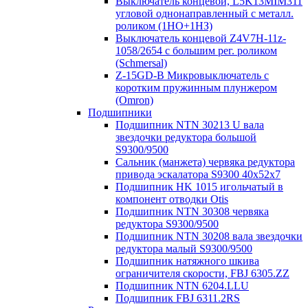
Выключатель концевой, L5K13MIM311
угловой однонаправленный с металл.
роликом (1НО+1НЗ)
Выключатель концевой Z4V7H-11z-
1058/2654 с большим рег. роликом
(Schmersal)
Z-15GD-B Микровыключатель с
коротким пружинным плунжером
(Omron)
Подшипники
Подшипник NTN 30213 U вала
звездочки редуктора большой
S9300/9500
Сальник (манжета) червяка редуктора
привода эскалатора S9300 40х52х7
Подшипник HK 1015 игольчатый в
компонент отводки Otis
Подшипник NTN 30308 червяка
редуктора S9300/9500
Подшипник NTN 30208 вала звездочки
редуктора малый S9300/9500
Подшипник натяжного шкива
ограничителя скорости, FBJ 6305.ZZ
Подшипник NTN 6204.LLU
Подшипник FBJ 6311.2RS