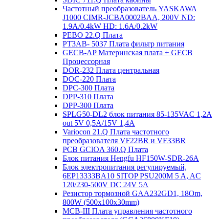
Частотный преобразователь YASKAWA
J1000 CIMR-JCBA0002BAA, 200V ND:
1.9A/0.4kW HD: 1.6A/0.2kW
PEBO 22.Q Плата
РТ3АВ- 5037 Плата фильтр питания
GECB-AP Материнская плата + GECB
Процессорная
DOR-232 Плата центральная
DOC-220 Плата
DPC-300 Плата
DPP-310 Плата
DPP-300 Плата
SPLG50-DL2 блок питания 85-135VAC 1,2А
out 5V 0,5А/15V 1,4А
Variocon 21.Q Плата частотного
преобразователя VF22BR и VF33BR
PCB GCIOA 360.Q Плата
Блок питания Hengfu HF150W-SDR-26A
Блок электропитания регулируемый,
6EP13333BA10 SITOP PSU200M 5 A, AC
120/230-500V DC 24V 5A
Резистор тормозной GAA232GD1, 18Om,
800W (500x100x30mm)
MCB-III Плата управления частотного