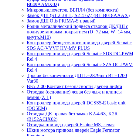
B049AAMX02)
Микровыключатель ВБПЛ4 (без комплекта)
Замок ДШ (S1-2-3R-L, S2-4-6Z) (BL-B018AAAX)
Замок ДШ Otis PRIMA-S правый
Ролик металлический подвеса створок ДК/ДШ с
полиуретановым покрытием (D=72 мм, W=14 мм,
внутр.М10)
Контроллер безщеточного привода дверей Sematiс
SDS AC-VVVF HV-MV PLUS
Контроллер привода дверей Sematic SDS DC-PWM
Rel.4
Контроллер привода дверей Sematic SZS DC-PWM
Rel.4
Тросик бесконечности ДШ L=2879mm BT=1200
Var30
ВБ5-2-00 Контакт безопасности дверей лифта
Отводка (основание) левая без лыж и клипсы
ремня (Z-L)
Контроллер привода дверей DCSS5-E basic unit
(DO5EM)
Отводка ДК правая без замка K2-4-6Z, K2R
(B152ACIX02)
Отводка привода дверей Eshine MS, левая
Шкив мотора привода дверей Eagle Fermator
Premium