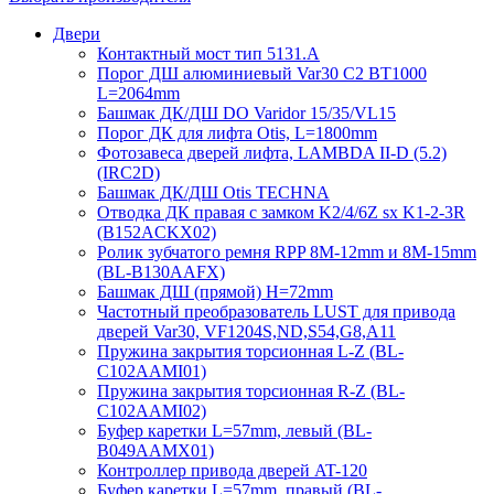
Двери
Контактный мост тип 5131.A
Порог ДШ алюминиевый Var30 C2 BT1000
L=2064mm
Башмак ДК/ДШ DO Varidor 15/35/VL15
Порог ДК для лифта Otis, L=1800mm
Фотозавеса дверей лифта, LAMBDA II-D (5.2)
(IRC2D)
Башмак ДК/ДШ Otis TECHNA
Отводка ДК правая с замком K2/4/6Z sx K1-2-3R
(B152ACKX02)
Ролик зубчатого ремня RPP 8M-12mm и 8M-15mm
(BL-B130AAFX)
Башмак ДШ (прямой) H=72mm
Частотный преобразователь LUST для привода
дверей Var30, VF1204S,ND,S54,G8,A11
Пружина закрытия торсионная L-Z (BL-
C102AAMI01)
Пружина закрытия торсионная R-Z (BL-
C102AAMI02)
Буфер каретки L=57mm, левый (BL-
B049AAMX01)
Контроллер привода дверей AT-120
Буфер каретки L=57mm, правый (BL-