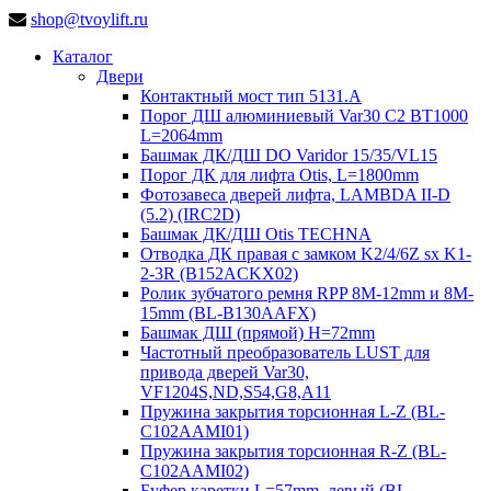
shop@tvoylift.ru
Каталог
Двери
Контактный мост тип 5131.A
Порог ДШ алюминиевый Var30 C2 BT1000
L=2064mm
Башмак ДК/ДШ DO Varidor 15/35/VL15
Порог ДК для лифта Otis, L=1800mm
Фотозавеса дверей лифта, LAMBDA II-D
(5.2) (IRC2D)
Башмак ДК/ДШ Otis TECHNA
Отводка ДК правая с замком K2/4/6Z sx K1-
2-3R (B152ACKX02)
Ролик зубчатого ремня RPP 8M-12mm и 8M-
15mm (BL-B130AAFX)
Башмак ДШ (прямой) H=72mm
Частотный преобразователь LUST для
привода дверей Var30,
VF1204S,ND,S54,G8,A11
Пружина закрытия торсионная L-Z (BL-
C102AAMI01)
Пружина закрытия торсионная R-Z (BL-
C102AAMI02)
Буфер каретки L=57mm, левый (BL-