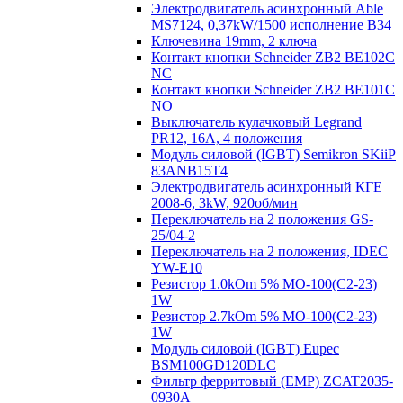
Электродвигатель асинхронный Able
MS7124, 0,37kW/1500 исполнение В34
Ключевина 19mm, 2 ключа
Контакт кнопки Schneider ZB2 BE102C
NC
Контакт кнопки Schneider ZB2 BE101C
NO
Выключатель кулачковый Legrand
PR12, 16A, 4 положения
Модуль силовой (IGBT) Semikron SKiiP
83ANB15T4
Электродвигатель асинхронный КГЕ
2008-6, 3kW, 920об/мин
Переключатель на 2 положения GS-
25/04-2
Переключатель на 2 положения, IDEC
YW-E10
Резистор 1.0kOm 5% МО-100(С2-23)
1W
Резистор 2.7kOm 5% МО-100(С2-23)
1W
Модуль силовой (IGBT) Eupec
BSM100GD120DLC
Фильтр ферритовый (EMP) ZCAT2035-
0930A