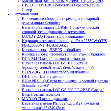
Магнитный датчик Зоны Дверей 1LV, 2LV, IPD,
UIS, DIS (OVF20) моностаб НЗ срабатывание
Cевер
Лифтовой холл
Ключевина в сборе для перехода в пожарный
режим лифта Schindler
Вызывной аппарат LOP5B_1 с механической
кнопкой, без индикации с логотипом
LONDY 2.Q Плата табло индикации
Индикация этажной площадки FAA23550W OTIS
FBA23600V1 (FBA610AZ1)
Кнопка вызова, ВВЕРХ, с брайлем
Кнопка вызова, промежуточный этаж, с брайлем
DCL-244 Плата приказного аппарата
Вызывная панель LOP GS 100 P-2WSF
(промежуточный этаж), белый, накладной
BLINVHG 1.Q Плата табло индикации
DHL-270 Плата этажная
BIOAPRL 1.Q Плата индикиции, красный цвет на
Schindler 300AP
Вызывная панель LOP GS 300 PG-2BSF (Вверх/
Вниз), белый, врезной
MAD1.Q Плата индикации
Вызывная панель PSF8524CLOP.2 (пожарная
мет.кнопки) 85х240х2mm