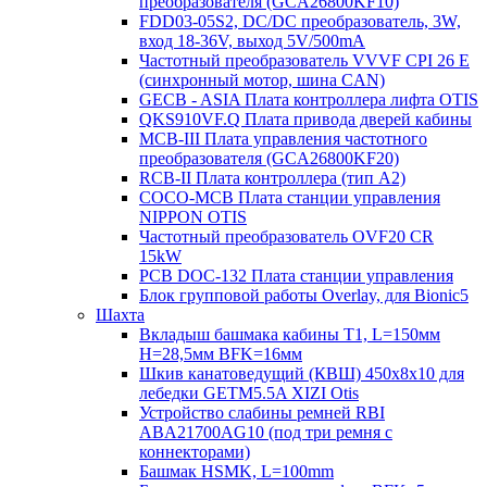
преобразователя (GCA26800KF10)
FDD03-05S2, DC/DC преобразователь, 3W,
вход 18-36V, выход 5V/500mA
Частотный преобразователь VVVF CPI 26 E
(синхронный мотор, шина CAN)
GECB - ASIA Плата контроллера лифта OTIS
QKS910VF.Q Плата привода дверей кабины
MCB-III Плата управления частотного
преобразователя (GCA26800KF20)
RCB-II Плата контроллера (тип A2)
COCO-MCB Плата станции управления
NIPPON OTIS
Частотный преобразователь OVF20 CR
15kW
PCB DOC-132 Плата станции управления
Блок групповой работы Overlay, для Bionic5
Шахта
Вкладыш башмака кабины T1, L=150мм
H=28,5мм BFK=16мм
Шкив канатоведущий (КВШ) 450х8х10 для
лебедки GETM5.5A XIZI Otis
Устройство слабины ремней RBI
ABA21700AG10 (под три ремня с
коннекторами)
Башмак HSMK, L=100mm