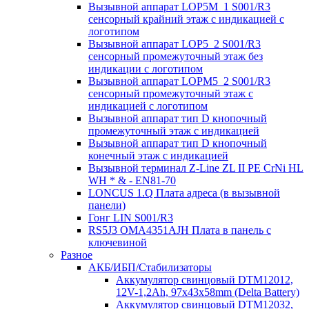
Вызывной аппарат LOP5M_1 S001/R3
сенсорный крайний этаж с индикацией с
логотипом
Вызывной аппарат LOP5_2 S001/R3
сенсорный промежуточный этаж без
индикации с логотипом
Вызывной аппарат LOPM5_2 S001/R3
сенсорный промежуточный этаж с
индикацией с логотипом
Вызывной аппарат тип D кнопочный
промежуточный этаж с индикацией
Вызывной аппарат тип D кнопочный
конечный этаж с индикацией
Вызывной терминал Z-Line ZL II PE CrNi HL
WH * & - EN81-70
LONCUS 1.Q Плата адреса (в вызывной
панели)
Гонг LIN S001/R3
RS5J3 OMA4351AJH Плата в панель с
ключевиной
Разное
АКБ/ИБП/Стабилизаторы
Аккумулятор свинцовый DTM12012,
12V-1,2Ah, 97х43х58mm (Delta Battery)
Аккумулятор свинцовый DTM12032,