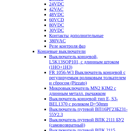
24VDC
42VAC
48VDC
60VCD
80VDC
30VDC
Контакты дополнительные
380VAC
Реле контроля фаз
Концевые выключатели
Выключатель концевой,
L5K13SOP101, с длинным штоком
(1НО+1НЗ)
FR 1056-W3 Выключатель концевой с
регулируемым роликовым толкателем
и сбросом (Pizzato)
Микровыключатель MN2 KIM2 с
длинным металл. рычажком
Выключатель концевой тип Е, S3-
BEL1370 с роликом D=50mm
Выключатель путевой ВП16РГ23Б231-
55У2.3
Выключатель путевой ВПК 2111 БУ2
(самовозвратный)
Выключатель путевой ВПК 2115