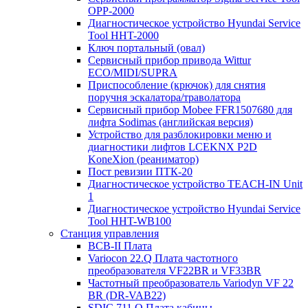
OPP-2000
Диагностическое устройство Hyundai Service
Tool HHT-2000
Ключ портальный (овал)
Сервисный прибор привода Wittur
ECO/MIDI/SUPRA
Приспособление (крючок) для снятия
поручня эскалатора/траволатора
Сервисный прибор Mobee FFR1507680 для
лифта Sodimas (английская версия)
Устройство для разблокировки меню и
диагностики лифтов LCEKNX P2D
KoneXion (реаниматор)
Пост ревизии ПТК-20
Диагностическое устройство TEACH-IN Unit
1
Диагностическое устройство Hyundai Service
Tool HHT-WB100
Станция управления
BCB-II Плата
Variocon 22.Q Плата частотного
преобразователя VF22BR и VF33BR
Частотный преобразователь Variodyn VF 22
BR (DR-VAB22)
SDIC 711.Q Плата кабины