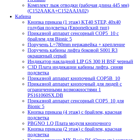
Комплект лыж отводки (рабочая длина 445 мм)
(C152AAKA+C152AAJA02)
Кабина
Кнопка приказа (1 этаж) KT40 STEP, 40х40
голубая подсветка (Европейский тип)
Приказной аппарат сенсорный COP5_10 с
брайлем для Bionic 5
Поручень L=780mm нержавейка + крепление
Поручень кабины лифта боковой S001 R3
окрашеный серый
Индикатор накладной LIP GS 300 H BSF черный
C3D Плата индикации кабины лифта, синяя
подсветка
Приказной аппарат кнопочный COP5B_10
Приказной аппарат кнопочный для людей с
ограниченными возможностями 1
PS161060SX.DB
Приказной аппарат сенсорный COP5_10 для
Bionic 5
Кнопка приказа (4 этаж) с брайлем, красная
подсветка
PBGNO 1.Q Плата модуля кнопочного
Кнопка приказа (2 этаж) с брайлем, красная
подсветка