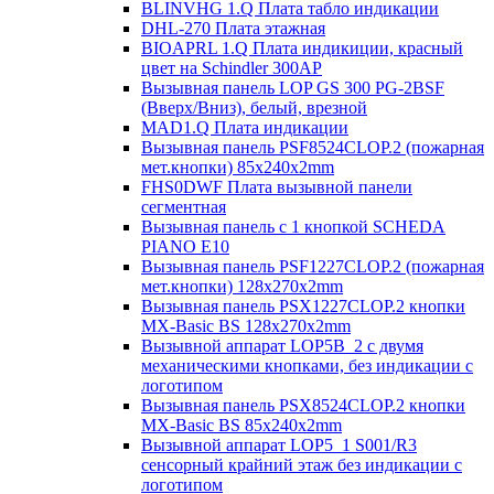
BLINVHG 1.Q Плата табло индикации
DHL-270 Плата этажная
BIOAPRL 1.Q Плата индикиции, красный
цвет на Schindler 300AP
Вызывная панель LOP GS 300 PG-2BSF
(Вверх/Вниз), белый, врезной
MAD1.Q Плата индикации
Вызывная панель PSF8524CLOP.2 (пожарная
мет.кнопки) 85х240х2mm
FHS0DWF Плата вызывной панели
сегментная
Вызывная панель с 1 кнопкой SCHEDA
PIANO E10
Вызывная панель PSF1227CLOP.2 (пожарная
мет.кнопки) 128х270х2mm
Вызывная панель PSX1227CLOP.2 кнопки
MX-Basic BS 128х270х2mm
Вызывной аппарат LOP5B_2 с двумя
механическими кнопками, без индикации с
логотипом
Вызывная панель PSX8524CLOP.2 кнопки
MX-Basic BS 85х240х2mm
Вызывной аппарат LOP5_1 S001/R3
сенсорный крайний этаж без индикации с
логотипом