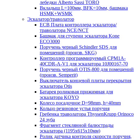
лебедки Alberto Sassi TORO
Вкладыш L=100мм, BFK=10мм, башмака
HSMK+WSMK
Эскалатор/траволатор
ECB Плата контроллера эскалатора/
траволатора NCE/NCT
Башмак для ступени эскалатора Kone
ECO3000
Поручень черный Schindler SDS для
помещений (произв. SKG)
Контроллер программируемый CPM1A-
40CDR-A-V1 для эскалатора 10J00167-70
Поручень черный OTIS-800 для помещений
(произв. Semperit)
Выключатель концевой плиты перекрытия
эскалатора Otis
Батарея роликовая прижимная для
эскалатора KOYO
Колесо посадочное D=98mm, h=40mm
Кольцо резиновое устья поручня
Гребенка траволатора ThyssenKrupp Orinoco
24 зуба
Фрагмент стеклянной балюстрады
эскалатора (1195х615х10мм)
Ролик датчика контроля скорости поручня,