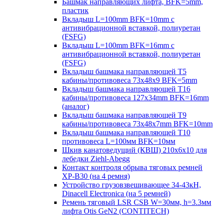
Башмак направляющих лифта, BFK=5mm,
пластик
Вкладыш L=100mm BFK=10mm с
антивибрационной вставкой, полиуретан
(FSFG)
Вкладыш L=100mm BFK=16mm с
антивибрационной вставкой, полиуретан
(FSFG)
Вкладыш башмака направляющей T5
кабины/противовеса 73х48х9 BFK=5mm
Вкладыш башмака направляющей T16
кабины/противовеса 127х34mm BFK=16mm
(аналог)
Вкладыш башмака направляющей T9
кабины/противовеса 73х48х7mm BFK=10mm
Вкладыш башмака направляющей T10
противовеса L=100мм BFK=10мм
Шкив канатоведущий (КВШ) 210х6х10 для
лебедки Ziehl-Abegg
Контакт контроля обрыва тяговых ремней
XP-B30 (на 4 ремня)
Устройство грузовзвешивающее 34-43кН,
Dinacell Electronica (на 5 ремней)
Ремень тяговый LSR CSB W=30мм, h=3.3мм
лифта Otis GeN2 (CONTITECH)