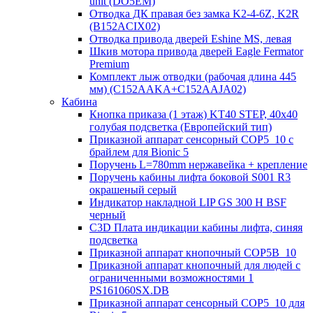
unit (DO5EM)
Отводка ДК правая без замка K2-4-6Z, K2R
(B152ACIX02)
Отводка привода дверей Eshine MS, левая
Шкив мотора привода дверей Eagle Fermator
Premium
Комплект лыж отводки (рабочая длина 445
мм) (C152AAKA+C152AAJA02)
Кабина
Кнопка приказа (1 этаж) KT40 STEP, 40х40
голубая подсветка (Европейский тип)
Приказной аппарат сенсорный COP5_10 с
брайлем для Bionic 5
Поручень L=780mm нержавейка + крепление
Поручень кабины лифта боковой S001 R3
окрашеный серый
Индикатор накладной LIP GS 300 H BSF
черный
C3D Плата индикации кабины лифта, синяя
подсветка
Приказной аппарат кнопочный COP5B_10
Приказной аппарат кнопочный для людей с
ограниченными возможностями 1
PS161060SX.DB
Приказной аппарат сенсорный COP5_10 для