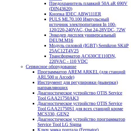
Предохранитель плавкий 50A aR 690V
(DIN43620)
Кнопка IDEC ABW111ER
PULS ML70.100 Импульсный
источник электропитания In 100-
120/220-240VAC, Out 24-28VDC, 72W
Энкодер дисплея универсальный
DEUM.M16
Модуль силовой (IGBT) Semikron SKiiP
25AC12T4V25
Трансформатор AC630CE110DN,
220VAC - 110 VDC
Сервисное оборудование
Программатор AREM ARKEL (для станций
ARL500 и Arcode)
Инструмент для регулировки (выверки)
направляющих
Диагностическое устройство OTIS Service
Tool GAA21750AK3
Диагностическое устройство OTIS Service
Tool GAA21750S1 для всех станций кроме
MCS330, GEN2
Диагностическое устройство программатор
Service Tool LG Sigma
Ключ замка портала (Fermator)