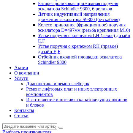
Батарея роликовая прижимная поручня
эскалатора Schindler 9300, 6 роликов
Датчик индуктивный направления
движения эскалатора S9300 (без кабеля)
Колесо приводное (фрикционное) поручня
эскалатора D=497мм (резьба крепления M10)
Устье поручня с крепежом LH (левое) дизайн
E,F
Устье поручня с крепежом RH (правое)
дизайн E,F
Отбойник входной площадки эскалатора
Schindler 9300
Акции
О компании
Услуги
Диагностика и ремонт лебедок
Ремонт лифтовых плат и иных электронных
компонентов
Изготовление и поставка канатоведущих шкивов
и блоков
Контакты
Статьи
Выбрать производителя