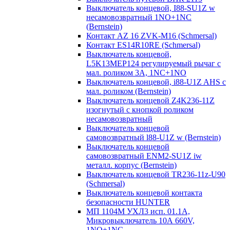
Выключатель концевой, I88-SU1Z w
несамовозвратный 1NO+1NC
(Bernstein)
Контакт AZ 16 ZVK-M16 (Schmersal)
Контакт ES14R10RE (Schmersal)
Выключатель концевой,
L5K13MEP124 регулируемый рычаг с
мал. роликом 3А, 1NC+1NO
Выключатель концевой, i88-U1Z AHS с
мал. роликом (Bernstein)
Выключатель концевой Z4K236-11Z
изогнутый с кнопкой роликом
несамовозвратный
Выключатель концевой
самовозвратный l88-U1Z w (Bernstein)
Выключатель концевой
самовозвратный ENM2-SU1Z iw
металл. корпус (Bernstein)
Выключатель концевой TR236-11z-U90
(Schmersal)
Выключатель концевой контакта
безопасности HUNTER
МП 1104М УХЛ3 исп. 01.1А,
Микровыключатель 10А 660V,
1NO+1NC