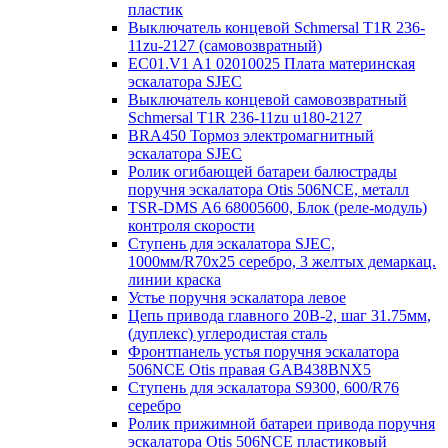
пластик
Выключатель концевой Schmersal T1R 236-
11zu-2127 (самовозвратный)
EC01.V1 A1 02010025 Плата материнская
эскалатора SJEC
Выключатель концевой самовозвратный
Schmersal T1R 236-11zu u180-2127
BRA450 Тормоз электромагнитный
эскалатора SJEC
Ролик огибающей батареи балюстрады
поручня эскалатора Otis 506NCE, металл
TSR-DMS A6 68005600, Блок (реле-модуль)
контроля скорости
Ступень для эскалатора SJEC,
1000мм/R70x25 серебро, 3 желтых демаркац.
линии краска
Устье поручня эскалатора левое
Цепь привода главного 20B-2, шаг 31.75мм,
(дуплекс) углеродистая сталь
Фронтпанель устья поручня эскалатора
506NCE Otis правая GAB438BNX5
Ступень для эскалатора S9300, 600/R76
серебро
Ролик прижимной батареи привода поручня
эскалатора Otis 506NCE пластиковый