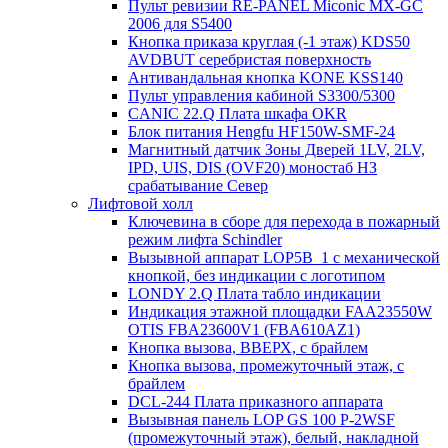
Пульт ревизии RE-PANEL Miconic MX-GC
2006 для S5400
Кнопка приказа круглая (-1 этаж) KDS50
AVDBUT серебристая поверхность
Антивандальная кнопка KONE KSS140
Пульт управления кабиной S3300/5300
CANIC 22.Q Плата шкафа OKR
Блок питания Hengfu HF150W-SMF-24
Магнитный датчик Зоны Дверей 1LV, 2LV,
IPD, UIS, DIS (OVF20) моностаб НЗ
срабатывание Cевер
Лифтовой холл
Ключевина в сборе для перехода в пожарный
режим лифта Schindler
Вызывной аппарат LOP5B_1 с механической
кнопкой, без индикации с логотипом
LONDY 2.Q Плата табло индикации
Индикация этажной площадки FAA23550W
OTIS FBA23600V1 (FBA610AZ1)
Кнопка вызова, ВВЕРХ, с брайлем
Кнопка вызова, промежуточный этаж, с
брайлем
DCL-244 Плата приказного аппарата
Вызывная панель LOP GS 100 P-2WSF
(промежуточный этаж), белый, накладной