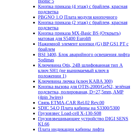
Bionic 5
Кнопка приказа (4 этаж) с брайлем, красная
подсветка
PBGNO 1.Q Плата модуля кнопочного
Кнопка приказа (2 этаж) с брайлем, красная
подсветка
Кнопка приказа MX-Basic BS (Открыть)
матовая для S5400 Eurolift
Нажимной элемент кнопки (G) BP GS1 PT с
брайлем
BSI 3400, Блок аварийного освещения лифта
Sodimas
Ключевина Otis, 24В шлифованная тип А
ключ SH1 (не вынимаемый ключ в
положении 1)
Ключевина лючка (ключ KABA 300)
Кнопка вызова для OTIS-2000/GeN2, зелёная
подсветка, полированая, D=27,5mm, AMP
(4pin 3wires)
Связь ETMA-CAR Rel.02 Rev.00
SDIC 54.Q Плата кабины на S3300/5300
Грузовзвес Load-cell X-130-S08
Грузовзвешивающее устройство DIGI SENS
KL66
Плата индикации кабины лифта