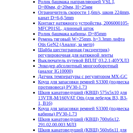
Ролик башмака направляющей VSL I,
D=80мм, d=20мм, H=25мм
Ограничитель скорости 1,6m/s, шкив 224mm,
канат D=6-6,5mm
Контакт натяжного устройства, 2006000105-
MFCP01SL, длинный шток
Ролик башмака кабины, D=85mm
Ремень тяговый W=25mm, h=3.3mm лифта
Otis GeN2 (Аналог, за метр)
Шайба шестигранная (эксцентрик)
регулировочная для натяжной ленты
Выключатель путевой ВПЛГ 03.2.1-40УХЛ3
Энкодер абсолютный многооборотный
(аналог IG10000)
Датчик температуры с регулятором MX-GC
Коуш для запасовки ремней S3300 (подвеска
противовеса) PV30-1.73
Шкив канатоведущий (КВШ) 575х5х10 для
13VTR-M/160VAT Otis (для лебедок B3, B3-
1, B16)
Коуш для запасовки ремней S3300 (подвеска
кабины) PV30-1.73
Шкив канатоведущий (КВШ) 700х6х12,
291.02.00.003 МЛЗ
Шкив канатоведущий (КВШ) 560х6х11 для