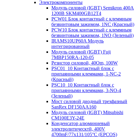
Электрокомпоненты
Модуль силовой (IGBT) Semikron 400А
1200В SKM400GB12T4
PCW01 Блок контактный с клеммным
безвинтовым зажимом, 1NC (Красный)
PCW10 Блок контактный с клеммным
безвинтовым зажимом, 1NO (Зеленый)
IRAMS10UP60A Модуль
интегрированный
Модуль силовой (IGBT) Fuji
7MBP150RA-120-05
Резистор силовой, 40Om, 100W
PSC01_10 Контактный блок с
припаянными клеммами, 1-NC-2
(Красный)
PSC10_10 Контактный блок с
припаянными клеммами, 3-NO-4
(Зеленый)
Мост силовой диодный трехфазный
SanRex DF150AA160
Модуль силовой (IGBT) Mitsubishi
CM100E3Y-24E
Конденсатор алюминиевый
электролитическтй, 400V
4700mF/77x131/105°C (EPCOS)