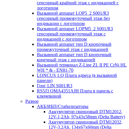
сенсорный крайний этаж с индикацией с
логотипом
Вызывной аппарат LOP5_2 S001/R3
сенсорный промежуточный этаж без
индикации с логотипом
Вызывной аппарат LOPM5_2 S001/R3
сенсорный промежуточный этаж с
индикацией с логотипом
Вызывной аппарат тип D кнопочный
промежуточный этаж с индикацией
Вызывной аппарат тип D кнопочный
конечный этаж с индикацией
Вызывной терминал Z-Line ZL II PE CrNi HL
WH * & - EN81-70
LONCUS 1.Q Плата адреса (в вызывной
панели)
Гонг LIN S001/R3
RS5J3 OMA4351AJH Плата в панель с
ключевиной
Разное
АКБ/ИБП/Стабилизаторы
Аккумулятор свинцовый DTM12012,
12V-1,2Ah, 97х43х58mm (Delta Battery)
Аккумулятор свинцовый DTM12032,
12V-3.2Ah, 134x67x60mm (Delta