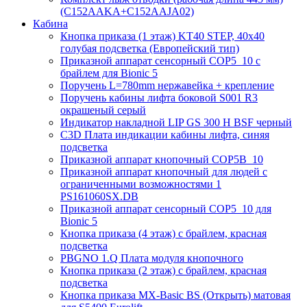
(C152AAKA+C152AAJA02)
Кабина
Кнопка приказа (1 этаж) KT40 STEP, 40х40
голубая подсветка (Европейский тип)
Приказной аппарат сенсорный COP5_10 с
брайлем для Bionic 5
Поручень L=780mm нержавейка + крепление
Поручень кабины лифта боковой S001 R3
окрашеный серый
Индикатор накладной LIP GS 300 H BSF черный
C3D Плата индикации кабины лифта, синяя
подсветка
Приказной аппарат кнопочный COP5B_10
Приказной аппарат кнопочный для людей с
ограниченными возможностями 1
PS161060SX.DB
Приказной аппарат сенсорный COP5_10 для
Bionic 5
Кнопка приказа (4 этаж) с брайлем, красная
подсветка
PBGNO 1.Q Плата модуля кнопочного
Кнопка приказа (2 этаж) с брайлем, красная
подсветка
Кнопка приказа MX-Basic BS (Открыть) матовая