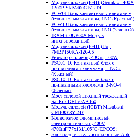
Модуль силовой (IGBT) Semikron 400А
1200В SKM400GB12T4
PCW01 Блок контактный с клеммным
безвинтовым зажимом, 1NC (Красный)
PCW10 Блок контактный с клеммным
безвинтовым зажимом, 1NO (Зеленый)
IRAMS10UP60A Модуль
интегрированный
Модуль силовой (IGBT) Fuji
7MBP150RA-120-05
Резистор силовой, 40Om, 100W
PSC01_10 Контактный блок с
припаянными клеммами, 1-NC-2
(Красный)
PSC10_10 Контактный блок с
припаянными клеммами, 3-NO-4
(Зеленый)
Мост силовой диодный трехфазный
SanRex DF150AA160
Модуль силовой (IGBT) Mitsubishi
CM100E3Y-24E
Конденсатор алюминиевый
электролитическтй, 400V
4700mF/77x131/105°C (EPCOS)
Электродвигатель асинхронный Able