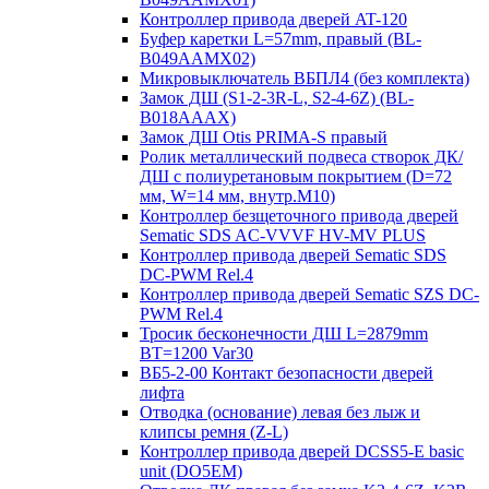
Контроллер привода дверей AT-120
Буфер каретки L=57mm, правый (BL-
B049AAMX02)
Микровыключатель ВБПЛ4 (без комплекта)
Замок ДШ (S1-2-3R-L, S2-4-6Z) (BL-
B018AAAX)
Замок ДШ Otis PRIMA-S правый
Ролик металлический подвеса створок ДК/
ДШ с полиуретановым покрытием (D=72
мм, W=14 мм, внутр.М10)
Контроллер безщеточного привода дверей
Sematiс SDS AC-VVVF HV-MV PLUS
Контроллер привода дверей Sematic SDS
DC-PWM Rel.4
Контроллер привода дверей Sematic SZS DC-
PWM Rel.4
Тросик бесконечности ДШ L=2879mm
BT=1200 Var30
ВБ5-2-00 Контакт безопасности дверей
лифта
Отводка (основание) левая без лыж и
клипсы ремня (Z-L)
Контроллер привода дверей DCSS5-E basic
unit (DO5EM)