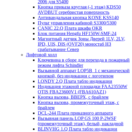
2006 для S5400
Кнопка приказа круглая (-1 этаж) KDS50
AVDBUT серебристая поверхность
Антивандальная кнопка KONE KSS140
Пульт управления кабиной S3300/5300
CANIC 22.Q Плата шкафа OKR
Блок питания Hengfu HF150W-SMF-24
Магнитный датчик Зоны Дверей 1LV, 2LV,
IPD, UIS, DIS (OVF20) моностаб НЗ
срабатывание Cевер
Лифтовой холл
Ключевина в сборе для перехода в пожарный
режим лифта Schindler
Вызывной аппарат LOP5B_1 с механической
кнопкой, без индикации с логотипом
LONDY 2.Q Плата табло индикации
Индикация этажной площадки FAA23550W
OTIS FBA23600V1 (FBA610AZ1)
Кнопка вызова, ВВЕРХ, с брайлем
Кнопка вызова, промежуточный этаж, с
брайлем
DCL-244 Плата приказного аппарата
Вызывная панель LOP GS 100 P-2WSF
(промежуточный этаж), белый, накладной
BLINVHG 1.Q Плата табло индикации