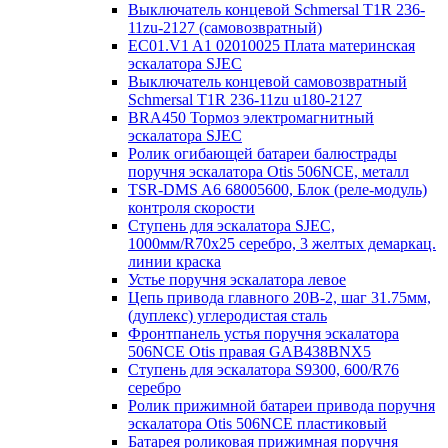
Выключатель концевой Schmersal T1R 236-
11zu-2127 (самовозвратный)
EC01.V1 A1 02010025 Плата материнская
эскалатора SJEC
Выключатель концевой самовозвратный
Schmersal T1R 236-11zu u180-2127
BRA450 Тормоз электромагнитный
эскалатора SJEC
Ролик огибающей батареи балюстрады
поручня эскалатора Otis 506NCE, металл
TSR-DMS A6 68005600, Блок (реле-модуль)
контроля скорости
Ступень для эскалатора SJEC,
1000мм/R70x25 серебро, 3 желтых демаркац.
линии краска
Устье поручня эскалатора левое
Цепь привода главного 20B-2, шаг 31.75мм,
(дуплекс) углеродистая сталь
Фронтпанель устья поручня эскалатора
506NCE Otis правая GAB438BNX5
Ступень для эскалатора S9300, 600/R76
серебро
Ролик прижимной батареи привода поручня
эскалатора Otis 506NCE пластиковый
Батарея роликовая прижимная поручня