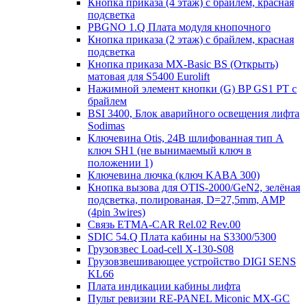
Кнопка приказа (4 этаж) с брайлем, красная
подсветка
PBGNO 1.Q Плата модуля кнопочного
Кнопка приказа (2 этаж) с брайлем, красная
подсветка
Кнопка приказа MX-Basic BS (Открыть)
матовая для S5400 Eurolift
Нажимной элемент кнопки (G) BP GS1 PT с
брайлем
BSI 3400, Блок аварийного освещения лифта
Sodimas
Ключевина Otis, 24В шлифованная тип А
ключ SH1 (не вынимаемый ключ в
положении 1)
Ключевина лючка (ключ KABA 300)
Кнопка вызова для OTIS-2000/GeN2, зелёная
подсветка, полированая, D=27,5mm, AMP
(4pin 3wires)
Связь ETMA-CAR Rel.02 Rev.00
SDIC 54.Q Плата кабины на S3300/5300
Грузовзвес Load-cell X-130-S08
Грузовзвешивающее устройство DIGI SENS
KL66
Плата индикации кабины лифта
Пульт ревизии RE-PANEL Miconic MX-GC