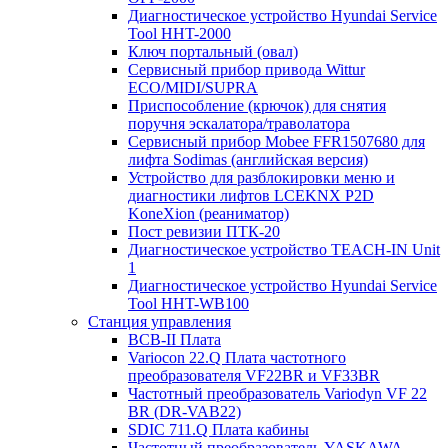
Диагностическое устройство Hyundai Service
Tool HHT-2000
Ключ портальный (овал)
Сервисный прибор привода Wittur
ECO/MIDI/SUPRA
Приспособление (крючок) для снятия
поручня эскалатора/траволатора
Сервисный прибор Mobee FFR1507680 для
лифта Sodimas (английская версия)
Устройство для разблокировки меню и
диагностики лифтов LCEKNX P2D
KoneXion (реаниматор)
Пост ревизии ПТК-20
Диагностическое устройство TEACH-IN Unit
1
Диагностическое устройство Hyundai Service
Tool HHT-WB100
Станция управления
BCB-II Плата
Variocon 22.Q Плата частотного
преобразователя VF22BR и VF33BR
Частотный преобразователь Variodyn VF 22
BR (DR-VAB22)
SDIC 711.Q Плата кабины
Частотный преобразователь YASKAWA