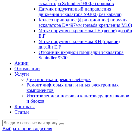
эскалатора Schindler 9300, 6 роликов
Датчик индуктивный направления
движения эскалатора S9300 (без кабеля)
Колесо приводное (фрикционное) поручня
эскалатора D=497мм (резьба крепления M10)
Устье поручня с крепежом LH (левое) дизайн
E,F
Устье поручня с крепежом RH (правое)
дизайн E,F
Отбойник входной площадки эскалатора
Schindler 9300
Акции
О компании
Услуги
Диагностика и ремонт лебедок
Ремонт лифтовых плат и иных электронных
компонентов
Изготовление и поставка канатоведущих шкивов
и блоков
Контакты
Статьи
Выбрать производителя