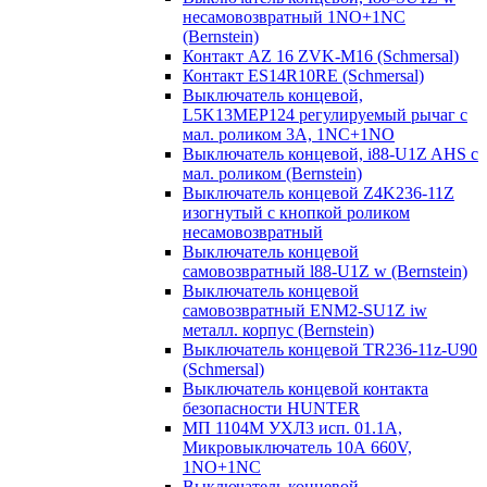
несамовозвратный 1NO+1NC
(Bernstein)
Контакт AZ 16 ZVK-M16 (Schmersal)
Контакт ES14R10RE (Schmersal)
Выключатель концевой,
L5K13MEP124 регулируемый рычаг с
мал. роликом 3А, 1NC+1NO
Выключатель концевой, i88-U1Z AHS с
мал. роликом (Bernstein)
Выключатель концевой Z4K236-11Z
изогнутый с кнопкой роликом
несамовозвратный
Выключатель концевой
самовозвратный l88-U1Z w (Bernstein)
Выключатель концевой
самовозвратный ENM2-SU1Z iw
металл. корпус (Bernstein)
Выключатель концевой TR236-11z-U90
(Schmersal)
Выключатель концевой контакта
безопасности HUNTER
МП 1104М УХЛ3 исп. 01.1А,
Микровыключатель 10А 660V,
1NO+1NC
Выключатель концевой,