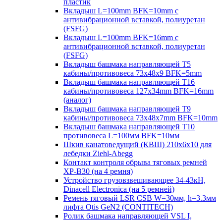
пластик
Вкладыш L=100mm BFK=10mm с
антивибрационной вставкой, полиуретан
(FSFG)
Вкладыш L=100mm BFK=16mm с
антивибрационной вставкой, полиуретан
(FSFG)
Вкладыш башмака направляющей T5
кабины/противовеса 73х48х9 BFK=5mm
Вкладыш башмака направляющей T16
кабины/противовеса 127х34mm BFK=16mm
(аналог)
Вкладыш башмака направляющей T9
кабины/противовеса 73х48х7mm BFK=10mm
Вкладыш башмака направляющей T10
противовеса L=100мм BFK=10мм
Шкив канатоведущий (КВШ) 210х6х10 для
лебедки Ziehl-Abegg
Контакт контроля обрыва тяговых ремней
XP-B30 (на 4 ремня)
Устройство грузовзвешивающее 34-43кН,
Dinacell Electronica (на 5 ремней)
Ремень тяговый LSR CSB W=30мм, h=3.3мм
лифта Otis GeN2 (CONTITECH)
Ролик башмака направляющей VSL I,