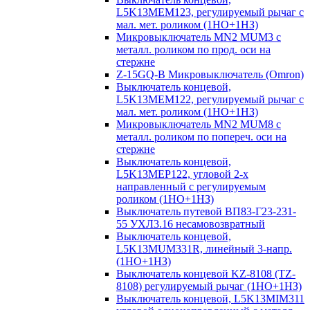
L5K13MEM123, регулируемый рычаг с
мал. мет. роликом (1НО+1НЗ)
Микровыключатель MN2 MUM3 с
металл. роликом по прод. оси на
стержне
Z-15GQ-B Микровыключатель (Omron)
Выключатель концевой,
L5K13MEM122, регулируемый рычаг с
мал. мет. роликом (1НО+1НЗ)
Микровыключатель MN2 MUM8 с
металл. роликом по попереч. оси на
стержне
Выключатель концевой,
L5K13MEP122, угловой 2-х
направленный с регулируемым
роликом (1НО+1НЗ)
Выключатель путевой ВП83-Г23-231-
55 УХЛ3.16 несамовозвратный
Выключатель концевой,
L5K13MUM331R, линейный 3-напр.
(1НО+1НЗ)
Выключатель концевой KZ-8108 (TZ-
8108) регулируемый рычаг (1НО+1НЗ)
Выключатель концевой, L5K13MIM311