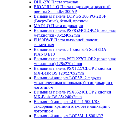
DHL-270 Плата этажная
BIOAPRL 1.Q Плата индикиции, красный
цвет на Schindler 300AP
Вызывная панель LOP GS 300 PG-2BSF
(Вверх/Вниз), белый, врезной
MAD1.Q Плата индикации
Вызывная панель PSF8524CLOP.2 (пожарная
мет.кнопки) 85х240х2mm
FHS0DWF Плата вызывной панели
сегментная
Вызывная панель с 1 кнопкой SCHEDA
PIANO E10
Вызывная панель PSF1227CLOP.2 (пожарная
мет.кнопки) 128х270х2mm
Вызывная панель PSX1227CLOP.2 кнопки
MX-Basic BS 128х270х2mm
Вызывной аппарат LOP5B_2 с двумя
механическими кнопками, без индикации с
логотипом
Вызывная панель PSX8524CLOP.2 кнопки
MX-Basic BS 85х240х2mm
Вызывной аппарат LOP5_1 S001/R3
сенсорный крайний этаж без индикации с
логотипом
Вызывной аппарат LOP5M_1 S001/R3