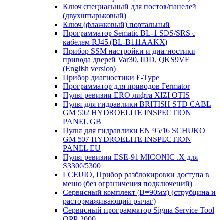
Ключ специальный для постов/панелей
(двухштырьковый)
Ключ (флажковый) портальный
Программатор Sematic BL-1 SDS/SRS с
кабелем RJ45 (BL-B111AAKX)
Прибор SSM настройки и диагностики
привода дверей Var30, IDD, QKS9VF
(English version)
Прибор диагностики E-Type
Программатор для приводов Fermator
Пульт ревизии ERO лифта XIZI OTIS
Пульт для гидравлики BRITISH STD CABL
GM 502 HYDROELITE INSPECTION
PANEL GB
Пульт для гидравлики EN 95/16 SCHUKO
GM 507 HYDROELITE INSPECTION
PANEL EU
Пульт ревизии ESE-91 MICONIC .X для
S3300/5300
LCEUIO, Прибор разблокировки доступа в
меню (без ограничения подключений)
Сервисный комплект (В=90мм) (струбцина и
растормаживающий рычаг)
Сервисный программатор Sigma Service Tool
OPP-2000