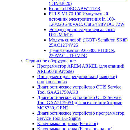
(DIN43620)
Кнопка IDEC ABW111ER
PULS ML70.100 Импульсный
источник электропитания In 100-
120/220-240VAC, Out 24-28VDC, 72W
Энкодер дисплея универсальный
DEUM.M16
Модуль силовой (IGBT) Semikron SKiiP
25AC12T4V25
Трансформатор AC630CE110DN,
220VAC - 110 VDC
Сервисное оборудование
Программатор AREM ARKEL (для станций
ARL500 и Arcode)
Инструмент для регулировки (выверки)
направляющих
Диагностическое устройство OTIS Service
Tool GAA21750AK3
Диагностическое устройство OTIS Service
Tool GAA21750S1 для всех станций кроме
MCS330, GEN2
Диагностическое устройство программатор
Service Tool LG Sigma
Ключ замка портала (Fermator)
Ключ замка портала (Fermator аналог)