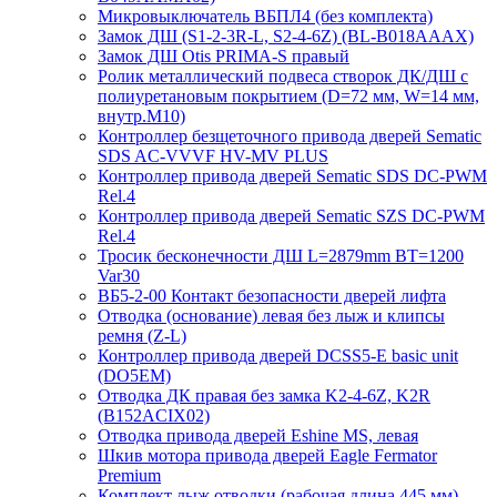
Микровыключатель ВБПЛ4 (без комплекта)
Замок ДШ (S1-2-3R-L, S2-4-6Z) (BL-B018AAAX)
Замок ДШ Otis PRIMA-S правый
Ролик металлический подвеса створок ДК/ДШ с
полиуретановым покрытием (D=72 мм, W=14 мм,
внутр.М10)
Контроллер безщеточного привода дверей Sematiс
SDS AC-VVVF HV-MV PLUS
Контроллер привода дверей Sematic SDS DC-PWM
Rel.4
Контроллер привода дверей Sematic SZS DC-PWM
Rel.4
Тросик бесконечности ДШ L=2879mm BT=1200
Var30
ВБ5-2-00 Контакт безопасности дверей лифта
Отводка (основание) левая без лыж и клипсы
ремня (Z-L)
Контроллер привода дверей DCSS5-E basic unit
(DO5EM)
Отводка ДК правая без замка K2-4-6Z, K2R
(B152ACIX02)
Отводка привода дверей Eshine MS, левая
Шкив мотора привода дверей Eagle Fermator
Premium
Комплект лыж отводки (рабочая длина 445 мм)