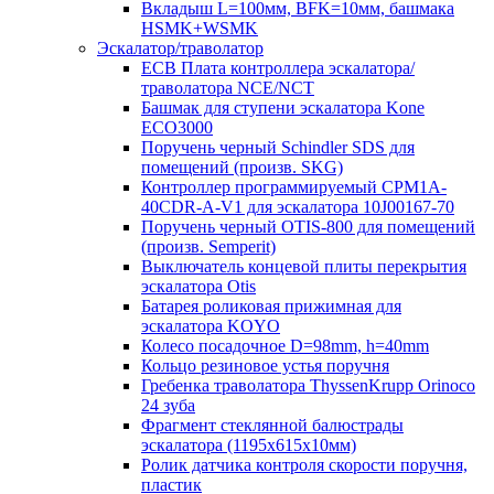
Вкладыш L=100мм, BFK=10мм, башмака
HSMK+WSMK
Эскалатор/траволатор
ECB Плата контроллера эскалатора/
траволатора NCE/NCT
Башмак для ступени эскалатора Kone
ECO3000
Поручень черный Schindler SDS для
помещений (произв. SKG)
Контроллер программируемый CPM1A-
40CDR-A-V1 для эскалатора 10J00167-70
Поручень черный OTIS-800 для помещений
(произв. Semperit)
Выключатель концевой плиты перекрытия
эскалатора Otis
Батарея роликовая прижимная для
эскалатора KOYO
Колесо посадочное D=98mm, h=40mm
Кольцо резиновое устья поручня
Гребенка траволатора ThyssenKrupp Orinoco
24 зуба
Фрагмент стеклянной балюстрады
эскалатора (1195х615х10мм)
Ролик датчика контроля скорости поручня,
пластик