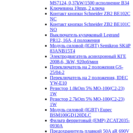
MS7124, 0,37kW/1500 исполнение В34
Ключевина 19mm, 2 ключа
Контакт кнопки Schneider ZB2 BE102C
NC
Контакт кнопки Schneider ZB2 BE101C
NO
Выключатель кулачковый Legrand
PR12, 16A, 4 положения
Модуль силовой (IGBT) Semikron SKiiP
83ANB15T4
Электродвигатель асинхронный КГЕ
2008-6, 3kW, 920об/мин
Переключатель на 2 положения GS-
25/04-2
Переключатель на 2 положения, IDEC
YW-E10
Резистор 1.0kOm 5% МО-100(С2-23)
1W
Резистор 2.7kOm 5% МО-100(С2-23)
1W
Модуль силовой (IGBT) Eupec
BSM100GD120DLC
Фильтр ферритовый (EMP) ZCAT2035-
0930A
Предохранитель плавкий 50A aR 690V