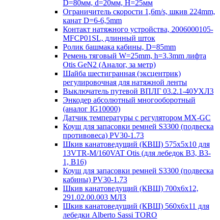
D=80мм, d=20мм, H=25мм
Ограничитель скорости 1,6m/s, шкив 224mm,
канат D=6-6,5mm
Контакт натяжного устройства, 2006000105-
MFCP01SL, длинный шток
Ролик башмака кабины, D=85mm
Ремень тяговый W=25mm, h=3.3mm лифта
Otis GeN2 (Аналог, за метр)
Шайба шестигранная (эксцентрик)
регулировочная для натяжной ленты
Выключатель путевой ВПЛГ 03.2.1-40УХЛ3
Энкодер абсолютный многооборотный
(аналог IG10000)
Датчик температуры с регулятором MX-GC
Коуш для запасовки ремней S3300 (подвеска
противовеса) PV30-1.73
Шкив канатоведущий (КВШ) 575х5х10 для
13VTR-M/160VAT Otis (для лебедок B3, B3-
1, B16)
Коуш для запасовки ремней S3300 (подвеска
кабины) PV30-1.73
Шкив канатоведущий (КВШ) 700х6х12,
291.02.00.003 МЛЗ
Шкив канатоведущий (КВШ) 560х6х11 для
лебедки Alberto Sassi TORO