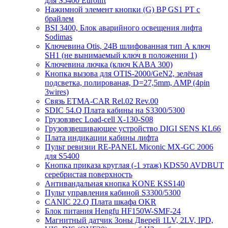
для S5400 Eurolift
Нажимной элемент кнопки (G) BP GS1 PT с
брайлем
BSI 3400, Блок аварийного освещения лифта
Sodimas
Ключевина Otis, 24В шлифованная тип А ключ
SH1 (не вынимаемый ключ в положении 1)
Ключевина лючка (ключ KABA 300)
Кнопка вызова для OTIS-2000/GeN2, зелёная
подсветка, полированая, D=27,5mm, AMP (4pin
3wires)
Связь ETMA-CAR Rel.02 Rev.00
SDIC 54.Q Плата кабины на S3300/5300
Грузовзвес Load-cell X-130-S08
Грузовзвешивающее устройство DIGI SENS KL66
Плата индикации кабины лифта
Пульт ревизии RE-PANEL Miconic MX-GC 2006
для S5400
Кнопка приказа круглая (-1 этаж) KDS50 AVDBUT
серебристая поверхность
Антивандальная кнопка KONE KSS140
Пульт управления кабиной S3300/5300
CANIC 22.Q Плата шкафа OKR
Блок питания Hengfu HF150W-SMF-24
Магнитный датчик Зоны Дверей 1LV, 2LV, IPD,