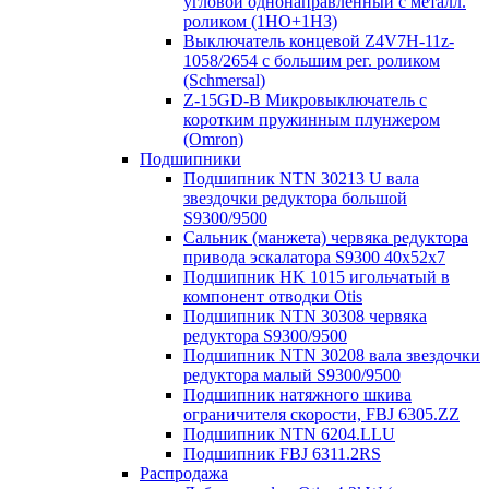
угловой однонаправленный с металл.
роликом (1НО+1НЗ)
Выключатель концевой Z4V7H-11z-
1058/2654 с большим рег. роликом
(Schmersal)
Z-15GD-B Микровыключатель с
коротким пружинным плунжером
(Omron)
Подшипники
Подшипник NTN 30213 U вала
звездочки редуктора большой
S9300/9500
Сальник (манжета) червяка редуктора
привода эскалатора S9300 40х52х7
Подшипник HK 1015 игольчатый в
компонент отводки Otis
Подшипник NTN 30308 червяка
редуктора S9300/9500
Подшипник NTN 30208 вала звездочки
редуктора малый S9300/9500
Подшипник натяжного шкива
ограничителя скорости, FBJ 6305.ZZ
Подшипник NTN 6204.LLU
Подшипник FBJ 6311.2RS
Распродажа