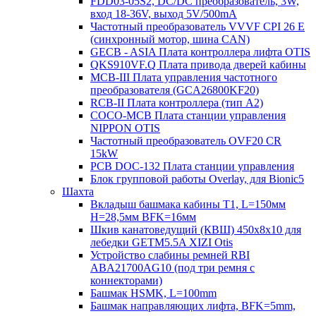
FDD03-05S2, DC/DC преобразователь, 3W,
вход 18-36V, выход 5V/500mA
Частотный преобразователь VVVF CPI 26 E
(синхронный мотор, шина CAN)
GECB - ASIA Плата контроллера лифта OTIS
QKS910VF.Q Плата привода дверей кабины
MCB-III Плата управления частотного
преобразователя (GCA26800KF20)
RCB-II Плата контроллера (тип A2)
COCO-MCB Плата станции управления
NIPPON OTIS
Частотный преобразователь OVF20 CR
15kW
PCB DOC-132 Плата станции управления
Блок групповой работы Overlay, для Bionic5
Шахта
Вкладыш башмака кабины T1, L=150мм
H=28,5мм BFK=16мм
Шкив канатоведущий (КВШ) 450х8х10 для
лебедки GETM5.5A XIZI Otis
Устройство слабины ремней RBI
ABA21700AG10 (под три ремня с
коннекторами)
Башмак HSMK, L=100mm
Башмак направляющих лифта, BFK=5mm,