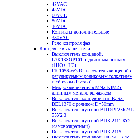
42VAC
48VDC
60VCD
80VDC
30VDC
Контакты дополнительные
380VAC
Реле контроля фаз
Концевые выключатели
Выключатель концевой,
L5K13SOP101, с длинным штоком
(1НО+1НЗ)
FR 1056-W3 Выключатель концевой с
регулируемым роликовым толкателем
и сбросом (Pizzato)
Микровыключатель MN2 KIM2 с
длинным металл. рычажком
Выключатель концевой тип Е, S3-
BEL1370 с роликом D=50mm
Выключатель путевой ВП16РГ23Б231-
55У2.3
Выключатель путевой ВПК 2111 БУ2
(самовозвратный)
Выключатель путевой ВПК 2115
Выключатель концевой, I88-SU1Z w