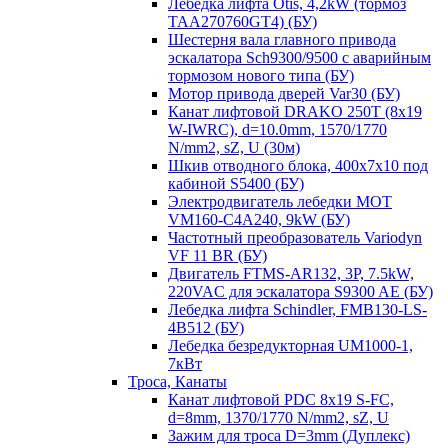
Лебедка лифта Otis, 4,2kW (тормоз
TAA270760GT4) (БУ)
Шестерня вала главного привода
эскалатора Sch9300/9500 с аварийным
тормозом нового типа (БУ)
Мотор привода дверей Var30 (БУ)
Канат лифтовой DRAKO 250T (8x19
W-IWRC), d=10.0mm, 1570/1770
N/mm2, sZ, U (30м)
Шкив отводного блока, 400х7х10 под
кабиной S5400 (БУ)
Электродвигатель лебедки MOT
VM160-C4A240, 9kW (БУ)
Частотный преобразователь Variodyn
VF 11 BR (БУ)
Двигатель FTMS-AR132, 3P, 7.5kW,
220VAC для эскалатора S9300 AE (БУ)
Лебедка лифта Schindler, FMB130-LS-
4B512 (БУ)
Лебедка безредукторная UM1000-1,
7кВт
Троса, Канаты
Канат лифтовой PDC 8x19 S-FC,
d=8mm, 1370/1770 N/mm2, sZ, U
Зажим для троса D=3mm (Дуплекс)