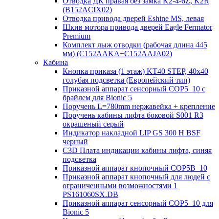
Отводка ДК правая без замка K2-4-6Z, K2R
(B152ACIX02)
Отводка привода дверей Eshine MS, левая
Шкив мотора привода дверей Eagle Fermator
Premium
Комплект лыж отводки (рабочая длина 445
мм) (C152AAKA+C152AAJA02)
Кабина
Кнопка приказа (1 этаж) KT40 STEP, 40х40
голубая подсветка (Европейский тип)
Приказной аппарат сенсорный COP5_10 с
брайлем для Bionic 5
Поручень L=780mm нержавейка + крепление
Поручень кабины лифта боковой S001 R3
окрашеный серый
Индикатор накладной LIP GS 300 H BSF
черный
C3D Плата индикации кабины лифта, синяя
подсветка
Приказной аппарат кнопочный COP5B_10
Приказной аппарат кнопочный для людей с
ограниченными возможностями 1
PS161060SX.DB
Приказной аппарат сенсорный COP5_10 для
Bionic 5