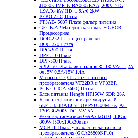
J1000 CIMR-JCBA0002BAA, 200V ND:
1.9A/0.4kW HD: 1.6A/0.2kW
PEBO 22.Q Плата
РТ3АВ- 5037 Плата фильтр питания
GECB-AP Материнская плата + GECB
Процессорная
DOR-232 Плата центральная
DOC-220 Плата
DPC-300 Плата
DPP-310 Плата
DPP-300 Плата
SPLG50-DL2 блок питания 85-135VAC 1,2А
out 5V 0,5А/15V 1,4А
Variocon 21.Q Плата частотного
преобразователя VF22BR и VF33BR
PCB GCIOA 360.Q Плата
Блок питания Hengfu HF150W-SDR-26A
Блок электропитания регулируемый,
6EP13333BA10 SITOP PSU200M 5 A, AC
120/230-500V DC 24V 5A
Резистор тормозной GAA232GD1, 18Om,
800W (500x100x30mm)
MCB-III Плата управления частотного
преобразователя (GCA26800KF10)