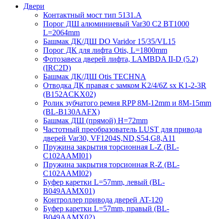
Двери
Контактный мост тип 5131.A
Порог ДШ алюминиевый Var30 C2 BT1000
L=2064mm
Башмак ДК/ДШ DO Varidor 15/35/VL15
Порог ДК для лифта Otis, L=1800mm
Фотозавеса дверей лифта, LAMBDA II-D (5.2)
(IRC2D)
Башмак ДК/ДШ Otis TECHNA
Отводка ДК правая с замком K2/4/6Z sx K1-2-3R
(B152ACKX02)
Ролик зубчатого ремня RPP 8M-12mm и 8M-15mm
(BL-B130AAFX)
Башмак ДШ (прямой) H=72mm
Частотный преобразователь LUST для привода
дверей Var30, VF1204S,ND,S54,G8,A11
Пружина закрытия торсионная L-Z (BL-
C102AAMI01)
Пружина закрытия торсионная R-Z (BL-
C102AAMI02)
Буфер каретки L=57mm, левый (BL-
B049AAMX01)
Контроллер привода дверей AT-120
Буфер каретки L=57mm, правый (BL-
B049AAMX02)