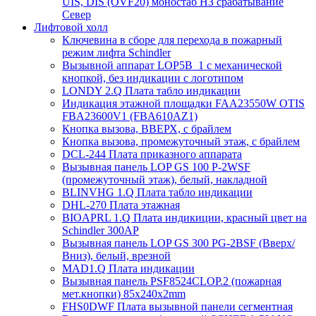
UIS, DIS (OVF20) моностаб НЗ срабатывание
Cевер
Лифтовой холл
Ключевина в сборе для перехода в пожарный
режим лифта Schindler
Вызывной аппарат LOP5B_1 с механической
кнопкой, без индикации с логотипом
LONDY 2.Q Плата табло индикации
Индикация этажной площадки FAA23550W OTIS
FBA23600V1 (FBA610AZ1)
Кнопка вызова, ВВЕРХ, с брайлем
Кнопка вызова, промежуточный этаж, с брайлем
DCL-244 Плата приказного аппарата
Вызывная панель LOP GS 100 P-2WSF
(промежуточный этаж), белый, накладной
BLINVHG 1.Q Плата табло индикации
DHL-270 Плата этажная
BIOAPRL 1.Q Плата индикиции, красный цвет на
Schindler 300AP
Вызывная панель LOP GS 300 PG-2BSF (Вверх/
Вниз), белый, врезной
MAD1.Q Плата индикации
Вызывная панель PSF8524CLOP.2 (пожарная
мет.кнопки) 85х240х2mm
FHS0DWF Плата вызывной панели сегментная