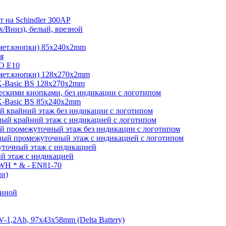
 на Schindler 300AP
/Вниз), белый, врезной
мет.кнопки) 85х240х2mm
я
O E10
мет.кнопки) 128х270х2mm
-Basic BS 128х270х2mm
скими кнопками, без индикации с логотипом
-Basic BS 85х240х2mm
 крайний этаж без индикации с логотипом
ый крайний этаж с индикацией с логотипом
й промежуточный этаж без индикации с логотипом
ый промежуточный этаж с индикацией с логотипом
точный этаж с индикацией
й этаж с индикацией
 WH * & - EN81-70
ли)
виной
1,2Ah, 97х43х58mm (Delta Battery)