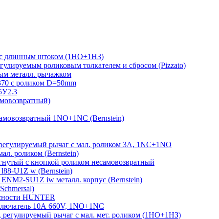
 с длинным штоком (1НО+1НЗ)
гулируемым роликовым толкателем и сбросом (Pizzato)
м металл. рычажком
370 с роликом D=50mm
5У2.3
амовозвратный)
амовозвратный 1NO+1NC (Bernstein)
егулируемый рычаг с мал. роликом 3А, 1NC+1NO
л. роликом (Bernstein)
гнутый с кнопкой роликом несамовозвратный
88-U1Z w (Bernstein)
ENM2-SU1Z iw металл. корпус (Bernstein)
Schmersal)
пасности HUNTER
лючатель 10А 660V, 1NO+1NC
регулируемый рычаг с мал. мет. роликом (1НО+1НЗ)