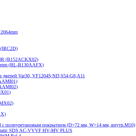
=2064mm
 (IRC2D)
2-3R (B152ACKX02)
15mm (BL-B130AAFX)
а дверей Var30, VF1204S,ND,S54,G8,A11
2AAMI01)
2AAMI02)
MX01)
AMX02)
AX)
Ш с полиуретановым покрытием (D=72 мм, W=14 мм, внутр.М10)
Sematiс SDS AC-VVVF HV-MV PLUS
PWM Rel.4