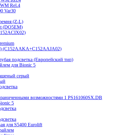
PWM Rel.4
0 Var30
ремня (Z-L)
it (DO5EM)
(B152ACIX02)
Premium
 мм) (C152AAKA+C152AAJA02)
лубая подсветка (Европейский тип)
лем для Bionic 5
рашеный серый
ный
одсветка
ограниченными возможностями 1 PS161060SX.DB
ionic 5
одсветка
одсветка
я для S5400 Eurolift
райлем