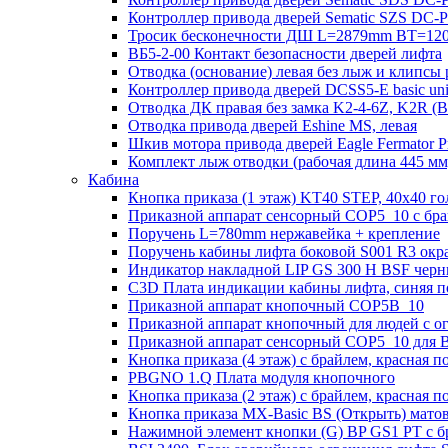
Контроллер привода дверей Sematic SZS DC-
Тросик бесконечности ДШ L=2879mm BT=120
ВБ5-2-00 Контакт безопасности дверей лифта
Отводка (основание) левая без лыж и клипсы 
Контроллер привода дверей DCSS5-E basic un
Отводка ДК правая без замка K2-4-6Z, K2R 
Отводка привода дверей Eshine MS, левая
Шкив мотора привода дверей Eagle Fermator 
Комплект лыж отводки (рабочая длина 445
Кабина
Кнопка приказа (1 этаж) KT40 STEP, 40х40 го
Приказной аппарат сенсорный COP5_10 с брай
Поручень L=780mm нержавейка + крепление
Поручень кабины лифта боковой S001 R3 ок
Индикатор накладной LIP GS 300 H BSF чер
C3D Плата индикации кабины лифта, синяя п
Приказной аппарат кнопочный COP5B_10
Приказной аппарат кнопочный для людей с 
Приказной аппарат сенсорный COP5_10 для B
Кнопка приказа (4 этаж) с брайлем, красная п
PBGNO 1.Q Плата модуля кнопочного
Кнопка приказа (2 этаж) с брайлем, красная п
Кнопка приказа MX-Basic BS (Открыть) матова
Нажимной элемент кнопки (G) BP GS1 PT с б