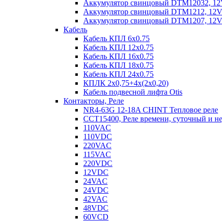
Аккумулятор свинцовый DTM12032, 12V-
Аккумулятор свинцовый DTM1212, 12V-1
Аккумулятор свинцовый DTM1207, 12V-7
Кабель
Кабель КПЛ 6х0.75
Кабель КПЛ 12х0.75
Кабель КПЛ 16х0.75
Кабель КПЛ 18х0.75
Кабель КПЛ 24х0.75
КПЛК 2х0,75+4х(2х0,20)
Кабель подвесной лифта Otis
Контакторы, Реле
NR4-63G 12-18A CHINT Тепловое реле
CCT15400, Реле времени, суточный и н
110VAC
110VDC
220VAC
115VAC
220VDC
12VDC
24VAC
24VDC
42VAC
48VDC
60VCD