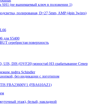
Sodimas
ч SH1 (не вынимаемый ключ в положении 1)
одсветка, полированая, D=27,5mm, AMP (4pin 3wires)
KL66
6 для S5400
DBUT серебристая поверхность
D, UIS, DIS (OVF20) моностаб НЗ срабатывание Cевер
режим лифта Schindler
нопкой, без индикации с логотипом
OTIS FBA23600V1 (FBA610AZ1)
лем
жуточный этаж), белый, накладной