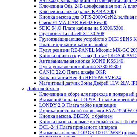
BSI 3400, Блок аварийного освещения лифта 
Ключевина Otis, 24В шлифованная тип А клю
Ключевина лючка (ключ KABA 300)
Кнопка вызова для OTIS-2000/GeN2, зелёная п
Связь ETMA-CAR Rel.02 Rev.00
SDIC 54.Q Плата кабины на S3300/5300
Грузовзвес Load-cell X-130-S08
Грузовзвешивающее устройство DIGI SENS 
Плата индикации кабины лифта
Пульт ревизии RE-PANEL Miconic MX-GC 200
Кнопка приказа круглая (-1 этаж) KDS50 AV
Антивандальная кнопка KONE KSS140
Пульт управления кабиной S3300/5300
CANIC 22.Q Плата шкафа OKR
Блок питания Hengfu HF150W-SMF-24
Магнитный датчик Зоны Дверей 1LV, 2LV, IP
Лифтовой холл
Ключевина в сборе для перехода в пожарный 
Вызывной аппарат LOP5B_1 с механической к
LONDY 2.Q Плата табло индикации
Индикация этажной площадки FAA23550W 
Кнопка вызова, ВВЕРХ, с брайлем
Кнопка вызова, промежуточный этаж, с брай
DCL-244 Плата приказного аппарата
Вызывная панель LOP GS 100 P-2WSF (проме