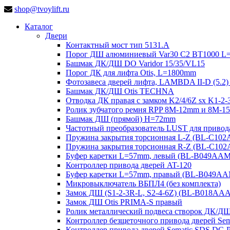
shop@tvoylift.ru
Каталог
Двери
Контактный мост тип 5131.A
Порог ДШ алюминиевый Var30 C2 BT1000 L
Башмак ДК/ДШ DO Varidor 15/35/VL15
Порог ДК для лифта Otis, L=1800mm
Фотозавеса дверей лифта, LAMBDA II-D (5.2)
Башмак ДК/ДШ Otis TECHNA
Отводка ДК правая с замком K2/4/6Z sx K1-
Ролик зубчатого ремня RPP 8M-12mm и 8M-
Башмак ДШ (прямой) H=72mm
Частотный преобразователь LUST для привод
Пружина закрытия торсионная L-Z (BL-C10
Пружина закрытия торсионная R-Z (BL-C10
Буфер каретки L=57mm, левый (BL-B049AA
Контроллер привода дверей AT-120
Буфер каретки L=57mm, правый (BL-B049A
Микровыключатель ВБПЛ4 (без комплекта)
Замок ДШ (S1-2-3R-L, S2-4-6Z) (BL-B018AA
Замок ДШ Otis PRIMA-S правый
Ролик металлический подвеса створок ДК/Д
Контроллер безщеточного привода дверей 
Контроллер привода дверей Sematic SDS DC-