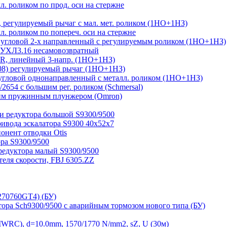
 роликом по прод. оси на стержне
регулируемый рычаг с мал. мет. роликом (1НО+1НЗ)
 роликом по попереч. оси на стержне
угловой 2-х направленный с регулируемым роликом (1НО+1НЗ)
 УХЛ3.16 несамовозвратный
, линейный 3-напр. (1НО+1НЗ)
08) регулируемый рычаг (1НО+1НЗ)
гловой однонаправленный с металл. роликом (1НО+1НЗ)
654 с большим рег. роликом (Schmersal)
им пружинным плунжером (Omron)
и редуктора большой S9300/9500
ривода эскалатора S9300 40х52х7
нент отводки Otis
ра S9300/9500
редуктора малый S9300/9500
ля скорости, FBJ 6305.ZZ
270760GT4) (БУ)
тора Sch9300/9500 с аварийным тормозом нового типа (БУ)
RC), d=10.0mm, 1570/1770 N/mm2, sZ, U (30м)