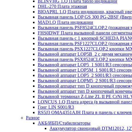
BLINVHG 1.Q Плата табло индикации
DHL-270 Плата этажная
BIOAPRL 1.Q Плата индикиции, красный цвет
Вызывная панель LOP GS 300 PG-2BSF (Вверх
MAD1.Q Плата индикации
Вызывная панель PSF8524CLOP.2 (пожарная 
FHS0DWF Плата вызывной панели сегментна
Вызывная панель с 1 кнопкой SCHEDA PIAN
Вызывная панель PSF1227CLOP.2 (пожарная 
Вызывная панель PSX1227CLOP.2 кнопки MX
Вызывной аппарат LOP5B_2 с двумя механиче
Вызывная панель PSX8524CLOP.2 кнопки MX
Вызывной аппарат LOP5_1 S001/R3 сенсорный
Вызывной аппарат LOP5M_1 S001/R3 сенсорн
Вызывной аппарат LOP5_2 S001/R3 сенсорны
Вызывной аппарат LOPM5_2 S001/R3 сенсорн
Вызывной аппарат тип D кнопочный промежу
Вызывной аппарат тип D кнопочный конечны
Вызывной терминал Z-Line ZL II PE CrNi HL
LONCUS 1.Q Плата адреса (в вызывной пане
Гонг LIN S001/R3
RS5J3 OMA4351AJH Плата в панель с ключе
Разное
АКБ/ИБП/Стабилизаторы
Аккумулятор свинцовый DTM12012, 12V-