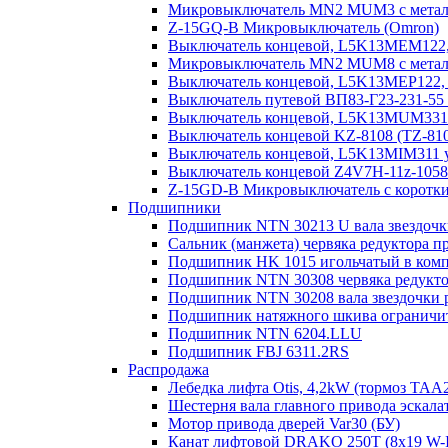
Микровыключатель MN2 MUM3 с металл.
Z-15GQ-B Микровыключатель (Omron)
Выключатель концевой, L5K13MEM122, 
Микровыключатель MN2 MUM8 с металл.
Выключатель концевой, L5K13MEP122, 
Выключатель путевой ВП83-Г23-231-55
Выключатель концевой, L5K13MUM331R
Выключатель концевой KZ-8108 (TZ-81
Выключатель концевой, L5K13MIM311 у
Выключатель концевой Z4V7H-11z-1058/2
Z-15GD-B Микровыключатель с коротк
Подшипники
Подшипник NTN 30213 U вала звездочк
Сальник (манжета) червяка редуктора п
Подшипник HK 1015 игольчатый в компо
Подшипник NTN 30308 червяка редукто
Подшипник NTN 30208 вала звездочки 
Подшипник натяжного шкива ограничите
Подшипник NTN 6204.LLU
Подшипник FBJ 6311.2RS
Распродажа
Лебедка лифта Otis, 4,2kW (тормоз TAA
Шестерня вала главного привода эскала
Мотор привода дверей Var30 (БУ)
Канат лифтовой DRAKO 250T (8x19 W-IW