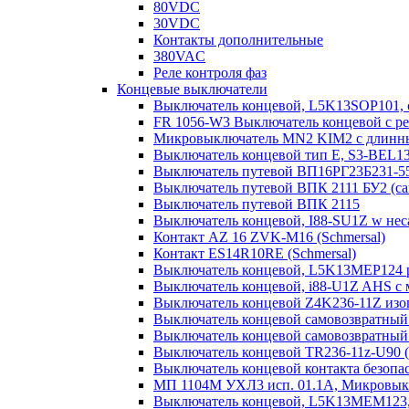
80VDC
30VDC
Контакты дополнительные
380VAC
Реле контроля фаз
Концевые выключатели
Выключатель концевой, L5K13SOP101,
FR 1056-W3 Выключатель концевой с ре
Микровыключатель MN2 KIM2 с длинны
Выключатель концевой тип Е, S3-BEL1
Выключатель путевой ВП16РГ23Б231-5
Выключатель путевой ВПК 2111 БУ2 (с
Выключатель путевой ВПК 2115
Выключатель концевой, I88-SU1Z w нес
Контакт AZ 16 ZVK-M16 (Schmersal)
Контакт ES14R10RE (Schmersal)
Выключатель концевой, L5K13MEP124 р
Выключатель концевой, i88-U1Z AHS с ма
Выключатель концевой Z4K236-11Z изо
Выключатель концевой самовозвратный l
Выключатель концевой самовозвратный 
Выключатель концевой TR236-11z-U90 (
Выключатель концевой контакта безо
МП 1104М УХЛ3 исп. 01.1А, Микровык
Выключатель концевой, L5K13MEM123, 