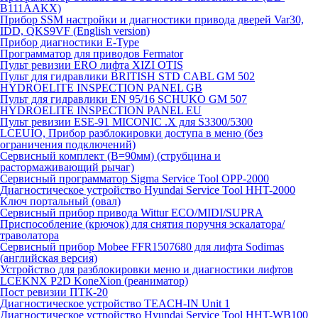
B111AAKX)
Прибор SSM настройки и диагностики привода дверей Var30,
IDD, QKS9VF (English version)
Прибор диагностики E-Type
Программатор для приводов Fermator
Пульт ревизии ERO лифта XIZI OTIS
Пульт для гидравлики BRITISH STD CABL GM 502
HYDROELITE INSPECTION PANEL GB
Пульт для гидравлики EN 95/16 SCHUKO GM 507
HYDROELITE INSPECTION PANEL EU
Пульт ревизии ESE-91 MICONIC .X для S3300/5300
LCEUIO, Прибор разблокировки доступа в меню (без
ограничения подключений)
Сервисный комплект (В=90мм) (струбцина и
растормаживающий рычаг)
Сервисный программатор Sigma Service Tool OPP-2000
Диагностическое устройство Hyundai Service Tool HHT-2000
Ключ портальный (овал)
Сервисный прибор привода Wittur ECO/MIDI/SUPRA
Приспособление (крючок) для снятия поручня эскалатора/
траволатора
Сервисный прибор Mobee FFR1507680 для лифта Sodimas
(английская версия)
Устройство для разблокировки меню и диагностики лифтов
LCEKNX P2D KoneXion (реаниматор)
Пост ревизии ПТК-20
Диагностическое устройство TEACH-IN Unit 1
Диагностическое устройство Hyundai Service Tool HHT-WB100