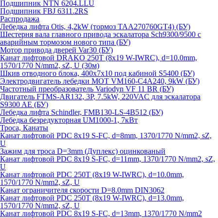
Подшипник NTN 6204.LLU
Подшипник FBJ 6311.2RS
Распродажа
Лебедка лифта Otis, 4,2kW (тормоз TAA270760GT4) (БУ)
Шестерня вала главного привода эскалатора Sch9300/9500 с
аварийным тормозом нового типа (БУ)
Мотор привода дверей Var30 (БУ)
Канат лифтовой DRAKO 250T (8x19 W-IWRC), d=10.0mm,
1570/1770 N/mm2, sZ, U (30м)
Шкив отводного блока, 400х7х10 под кабиной S5400 (БУ)
Электродвигатель лебедки MOT VM160-C4A240, 9kW (БУ)
Частотный преобразователь Variodyn VF 11 BR (БУ)
Двигатель FTMS-AR132, 3P, 7.5kW, 220VAC для эскалатора
S9300 AE (БУ)
Лебедка лифта Schindler, FMB130-LS-4B512 (БУ)
Лебедка безредукторная UM1000-1, 7кВт
Троса, Канаты
Канат лифтовой PDC 8x19 S-FC, d=8mm, 1370/1770 N/mm2, sZ,
U
Зажим для троса D=3mm (Дуплекс) оцинкованый
Канат лифтовой PDC 8x19 S-FC, d=11mm, 1370/1770 N/mm2, sZ,
U
Канат лифтовой PDC 250T (8x19 W-IWRC), d=10.0mm,
1570/1770 N/mm2, sZ, U
Канат ограничителя скорости D=8.0mm DIN3062
Канат лифтовой PDC 250T (8x19 W-IWRC), d=13.0mm,
1570/1770 N/mm2, sZ, U
Канат лифтовой PDC 8х19 S-FC, d=13mm, 1370/1770 N/mm2