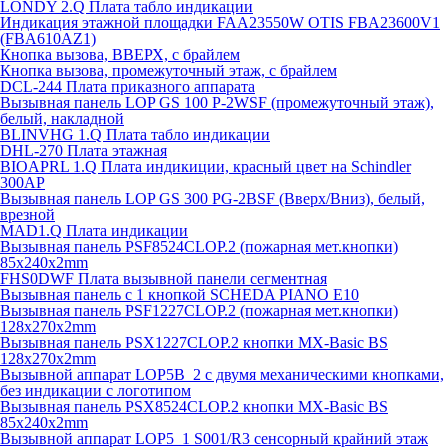
LONDY 2.Q Плата табло индикации
Индикация этажной площадки FAA23550W OTIS FBA23600V1
(FBA610AZ1)
Кнопка вызова, ВВЕРХ, с брайлем
Кнопка вызова, промежуточный этаж, с брайлем
DCL-244 Плата приказного аппарата
Вызывная панель LOP GS 100 P-2WSF (промежуточный этаж),
белый, накладной
BLINVHG 1.Q Плата табло индикации
DHL-270 Плата этажная
BIOAPRL 1.Q Плата индикиции, красный цвет на Schindler
300AP
Вызывная панель LOP GS 300 PG-2BSF (Вверх/Вниз), белый,
врезной
MAD1.Q Плата индикации
Вызывная панель PSF8524CLOP.2 (пожарная мет.кнопки)
85х240х2mm
FHS0DWF Плата вызывной панели сегментная
Вызывная панель с 1 кнопкой SCHEDA PIANO E10
Вызывная панель PSF1227CLOP.2 (пожарная мет.кнопки)
128х270х2mm
Вызывная панель PSX1227CLOP.2 кнопки MX-Basic BS
128х270х2mm
Вызывной аппарат LOP5B_2 с двумя механическими кнопками,
без индикации с логотипом
Вызывная панель PSX8524CLOP.2 кнопки MX-Basic BS
85х240х2mm
Вызывной аппарат LOP5_1 S001/R3 сенсорный крайний этаж