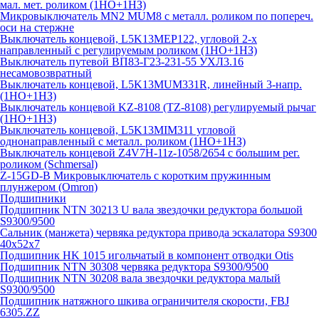
мал. мет. роликом (1НО+1НЗ)
Микровыключатель MN2 MUM8 с металл. роликом по попереч.
оси на стержне
Выключатель концевой, L5K13MEP122, угловой 2-х
направленный с регулируемым роликом (1НО+1НЗ)
Выключатель путевой ВП83-Г23-231-55 УХЛ3.16
несамовозвратный
Выключатель концевой, L5K13MUM331R, линейный 3-напр.
(1НО+1НЗ)
Выключатель концевой KZ-8108 (TZ-8108) регулируемый рычаг
(1НО+1НЗ)
Выключатель концевой, L5K13MIM311 угловой
однонаправленный с металл. роликом (1НО+1НЗ)
Выключатель концевой Z4V7H-11z-1058/2654 с большим рег.
роликом (Schmersal)
Z-15GD-B Микровыключатель с коротким пружинным
плунжером (Omron)
Подшипники
Подшипник NTN 30213 U вала звездочки редуктора большой
S9300/9500
Сальник (манжета) червяка редуктора привода эскалатора S9300
40х52х7
Подшипник HK 1015 игольчатый в компонент отводки Otis
Подшипник NTN 30308 червяка редуктора S9300/9500
Подшипник NTN 30208 вала звездочки редуктора малый
S9300/9500
Подшипник натяжного шкива ограничителя скорости, FBJ
6305.ZZ