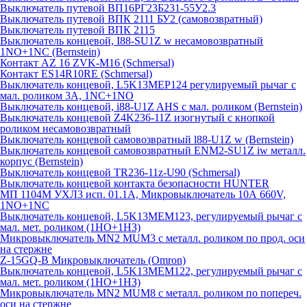
Выключатель путевой ВП16РГ23Б231-55У2.3
Выключатель путевой ВПК 2111 БУ2 (самовозвратный)
Выключатель путевой ВПК 2115
Выключатель концевой, I88-SU1Z w несамовозвратный
1NO+1NC (Bernstein)
Контакт AZ 16 ZVK-M16 (Schmersal)
Контакт ES14R10RE (Schmersal)
Выключатель концевой, L5K13MEP124 регулируемый рычаг с
мал. роликом 3А, 1NC+1NO
Выключатель концевой, i88-U1Z AHS с мал. роликом (Bernstein)
Выключатель концевой Z4K236-11Z изогнутый с кнопкой
роликом несамовозвратный
Выключатель концевой самовозвратный l88-U1Z w (Bernstein)
Выключатель концевой самовозвратный ENM2-SU1Z iw металл.
корпус (Bernstein)
Выключатель концевой TR236-11z-U90 (Schmersal)
Выключатель концевой контакта безопасности HUNTER
МП 1104М УХЛ3 исп. 01.1А, Микровыключатель 10А 660V,
1NO+1NC
Выключатель концевой, L5K13MEM123, регулируемый рычаг с
мал. мет. роликом (1НО+1НЗ)
Микровыключатель MN2 MUM3 с металл. роликом по прод. оси
на стержне
Z-15GQ-B Микровыключатель (Omron)
Выключатель концевой, L5K13MEM122, регулируемый рычаг с
мал. мет. роликом (1НО+1НЗ)
Микровыключатель MN2 MUM8 с металл. роликом по попереч.
оси на стержне