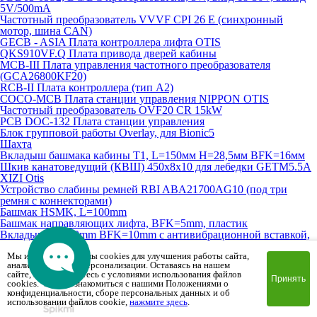
5V/500mA
Частотный преобразователь VVVF CPI 26 E (синхронный
мотор, шина CAN)
GECB - ASIA Плата контроллера лифта OTIS
QKS910VF.Q Плата привода дверей кабины
MCB-III Плата управления частотного преобразователя
(GCA26800KF20)
RCB-II Плата контроллера (тип A2)
COCO-MCB Плата станции управления NIPPON OTIS
Частотный преобразователь OVF20 CR 15kW
PCB DOC-132 Плата станции управления
Блок групповой работы Overlay, для Bionic5
Шахта
Вкладыш башмака кабины T1, L=150мм H=28,5мм BFK=16мм
Шкив канатоведущий (КВШ) 450х8х10 для лебедки GETM5.5A
XIZI Otis
Устройство слабины ремней RBI ABA21700AG10 (под три
ремня с коннекторами)
Башмак HSMK, L=100mm
Башмак направляющих лифта, BFK=5mm, пластик
Вкладыш L=100mm BFK=10mm с антивибрационной вставкой,
полиуретан (FSFG)
Мы используем файлы cookies для улучшения работы сайта,
Вкладыш L=100mm BFK=16mm с антивибрационной вставкой,
анализа трафика и персонализации. Оставаясь на нашем
полиуретан (FSFG)
сайте, вы соглашаетесь с условиями использования файлов
Вкладыш башмака направляющей T5 кабины/противовеса
Принять
cookies. Чтобы ознакомиться с нашими Положениями о
73х48х9 BFK=5mm
конфиденциальности, сборе персональных данных и об
Вкладыш башмака направляющей T16 кабины/противовеса
использовании файлов cookie,
нажмите здесь
.
127х34mm BFK=16mm (аналог)