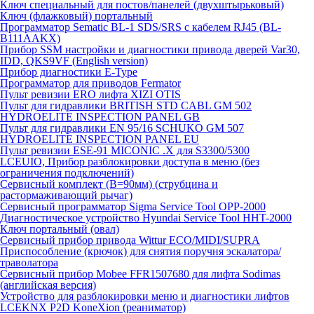
Ключ специальный для постов/панелей (двухштырьковый)
Ключ (флажковый) портальный
Программатор Sematic BL-1 SDS/SRS с кабелем RJ45 (BL-
B111AAKX)
Прибор SSM настройки и диагностики привода дверей Var30,
IDD, QKS9VF (English version)
Прибор диагностики E-Type
Программатор для приводов Fermator
Пульт ревизии ERO лифта XIZI OTIS
Пульт для гидравлики BRITISH STD CABL GM 502
HYDROELITE INSPECTION PANEL GB
Пульт для гидравлики EN 95/16 SCHUKO GM 507
HYDROELITE INSPECTION PANEL EU
Пульт ревизии ESE-91 MICONIC .X для S3300/5300
LCEUIO, Прибор разблокировки доступа в меню (без
ограничения подключений)
Сервисный комплект (В=90мм) (струбцина и
растормаживающий рычаг)
Сервисный программатор Sigma Service Tool OPP-2000
Диагностическое устройство Hyundai Service Tool HHT-2000
Ключ портальный (овал)
Сервисный прибор привода Wittur ECO/MIDI/SUPRA
Приспособление (крючок) для снятия поручня эскалатора/
траволатора
Сервисный прибор Mobee FFR1507680 для лифта Sodimas
(английская версия)
Устройство для разблокировки меню и диагностики лифтов
LCEKNX P2D KoneXion (реаниматор)