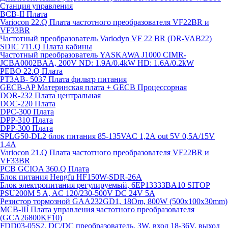
Станция управления
BCB-II Плата
Variocon 22.Q Плата частотного преобразователя VF22BR и
VF33BR
Частотный преобразователь Variodyn VF 22 BR (DR-VAB22)
SDIC 711.Q Плата кабины
Частотный преобразователь YASKAWA J1000 CIMR-
JCBA0002BAA, 200V ND: 1.9A/0.4kW HD: 1.6A/0.2kW
PEBO 22.Q Плата
РТ3АВ- 5037 Плата фильтр питания
GECB-AP Материнская плата + GECB Процессорная
DOR-232 Плата центральная
DOC-220 Плата
DPC-300 Плата
DPP-310 Плата
DPP-300 Плата
SPLG50-DL2 блок питания 85-135VAC 1,2А out 5V 0,5А/15V
1,4А
Variocon 21.Q Плата частотного преобразователя VF22BR и
VF33BR
PCB GCIOA 360.Q Плата
Блок питания Hengfu HF150W-SDR-26A
Блок электропитания регулируемый, 6EP13333BA10 SITOP
PSU200M 5 A, AC 120/230-500V DC 24V 5A
Резистор тормозной GAA232GD1, 18Om, 800W (500x100x30mm)
MCB-III Плата управления частотного преобразователя
(GCA26800KF10)
FDD03-05S2, DC/DC преобразователь, 3W, вход 18-36V, выход