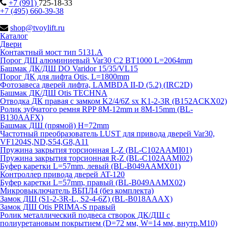
+7 (991)
725-18-33
+7 (495) 660-39-38
shop@tvoylift.ru
Каталог
Двери
Контактный мост тип 5131.A
Порог ДШ алюминиевый Var30 C2 BT1000 L=2064mm
Башмак ДК/ДШ DO Varidor 15/35/VL15
Порог ДК для лифта Otis, L=1800mm
Фотозавеса дверей лифта, LAMBDA II-D (5.2) (IRC2D)
Башмак ДК/ДШ Otis TECHNA
Отводка ДК правая с замком K2/4/6Z sx K1-2-3R (B152ACKX02)
Ролик зубчатого ремня RPP 8M-12mm и 8M-15mm (BL-
B130AAFX)
Башмак ДШ (прямой) H=72mm
Частотный преобразователь LUST для привода дверей Var30,
VF1204S,ND,S54,G8,A11
Пружина закрытия торсионная L-Z (BL-C102AAMI01)
Пружина закрытия торсионная R-Z (BL-C102AAMI02)
Буфер каретки L=57mm, левый (BL-B049AAMX01)
Контроллер привода дверей AT-120
Буфер каретки L=57mm, правый (BL-B049AAMX02)
Микровыключатель ВБПЛ4 (без комплекта)
Замок ДШ (S1-2-3R-L, S2-4-6Z) (BL-B018AAAX)
Замок ДШ Otis PRIMA-S правый
Ролик металлический подвеса створок ДК/ДШ с
полиуретановым покрытием (D=72 мм, W=14 мм, внутр.М10)