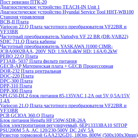
Пост ревизии ПТК-20
Диагностическое устройство TEACH-IN Unit 1
Диагностическое устройство Hyundai Service Tool HHT-WB100
Станция управления
BCB-II Плата
Variocon 22.Q Плата частотного преобразователя VF22BR и
VF33BR
Частотный преобразователь Variodyn VF 22 BR (DR-VAB22)
SDIC 711.Q Плата кабины
Частотный преобразователь YASKAWA J1000 CIMR-
JCBA0002BAA, 200V ND: 1.9A/0.4kW HD: 1.6A/0.2kW
PEBO 22.Q Плата
РТ3АВ- 5037 Плата фильтр питания
GECB-AP Материнская плата + GECB Процессорная
DOR-232 Плата центральная
DOC-220 Плата
DPC-300 Плата
DPP-310 Плата
DPP-300 Плата
SPLG50-DL2 блок питания 85-135VAC 1,2А out 5V 0,5А/15V
1,4А
Variocon 21.Q Плата частотного преобразователя VF22BR и
VF33BR
PCB GCIOA 360.Q Плата
Блок питания Hengfu HF150W-SDR-26A
Блок электропитания регулируемый, 6EP13333BA10 SITOP
PSU200M 5 A, AC 120/230-500V DC 24V 5A
Резистор тормозной GAA232GD1, 18Om, 800W (500x100x30mm)