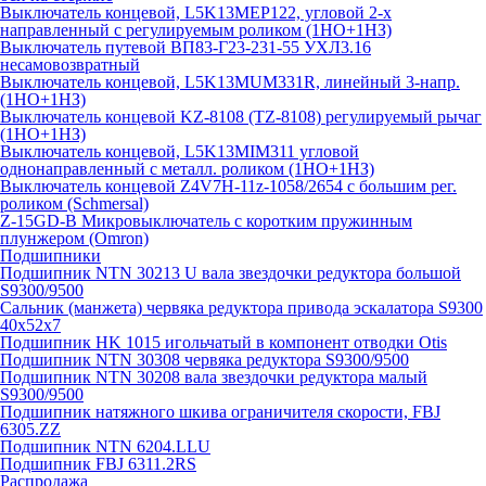
Выключатель концевой, L5K13MEP122, угловой 2-х
направленный с регулируемым роликом (1НО+1НЗ)
Выключатель путевой ВП83-Г23-231-55 УХЛ3.16
несамовозвратный
Выключатель концевой, L5K13MUM331R, линейный 3-напр.
(1НО+1НЗ)
Выключатель концевой KZ-8108 (TZ-8108) регулируемый рычаг
(1НО+1НЗ)
Выключатель концевой, L5K13MIM311 угловой
однонаправленный с металл. роликом (1НО+1НЗ)
Выключатель концевой Z4V7H-11z-1058/2654 с большим рег.
роликом (Schmersal)
Z-15GD-B Микровыключатель с коротким пружинным
плунжером (Omron)
Подшипники
Подшипник NTN 30213 U вала звездочки редуктора большой
S9300/9500
Сальник (манжета) червяка редуктора привода эскалатора S9300
40х52х7
Подшипник HK 1015 игольчатый в компонент отводки Otis
Подшипник NTN 30308 червяка редуктора S9300/9500
Подшипник NTN 30208 вала звездочки редуктора малый
S9300/9500
Подшипник натяжного шкива ограничителя скорости, FBJ
6305.ZZ
Подшипник NTN 6204.LLU
Подшипник FBJ 6311.2RS
Распродажа