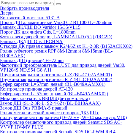
Выбрать производителя
Двери
Контактный мост тип 5131.A
Порог ДШ алюминиевый Var30 C2 BT1000 L=2064mm
Башмак ДК/ДШ DO Varidor 15/35/VL15
Порог ДК для лифта Otis, L=1800mm
Фотозавеса дверей лифта, LAMBDA II-D (5.2) (IRC2D)
Башмак ДК/ДШ Otis TECHNA
Отводка ДК правая с замком K2/4/6Z sx K1-2-3R (B152ACKX02)
Ролик зубчатого ремня RPP 8M-12mm и 8M-15mm (BL-
B130AAFX)
Башмак ДШ (прямой) H=72mm
Частотный преобразователь LUST для привода дверей Var30,
VF1204S,ND,S54,G8,A11
Пружина закрытия торсионная L-Z (BL-C102AAMI01)
Пружина закрытия торсионная R-Z (BL-C102AAMI02)
Буфер каретки L=57mm, левый (BL-B049AAMX01)
Контроллер привода дверей AT-120
Буфер каретки L=57mm, правый (BL-B049AAMX02)
Микровыключатель ВБПЛ4 (без комплекта)
Замок ДШ (S1-2-3R-L, S2-4-6Z) (BL-B018AAAX)
Замок ДШ Otis PRIMA-S правый
Ролик металлический подвеса створок ДК/ДШ с
полиуретановым покрытием (D=72 мм, W=14 мм, внутр.М10)
Контроллер безщеточного привода дверей Sematiс SDS AC-
VVVF HV-MV PLUS
Контроллер привода дверей Sematic SDS DC-PWM Rel.4