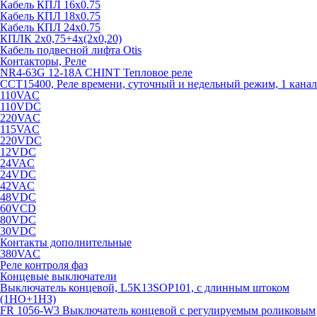
Кабель КПЛ 16х0.75
Кабель КПЛ 18х0.75
Кабель КПЛ 24х0.75
КПЛК 2х0,75+4х(2х0,20)
Кабель подвесной лифта Otis
Контакторы, Реле
NR4-63G 12-18A CHINT Тепловое реле
CCT15400, Реле времени, суточный и недельный режим, 1 канал
110VAC
110VDC
220VAC
115VAC
220VDC
12VDC
24VAC
24VDC
42VAC
48VDC
60VCD
80VDC
30VDC
Контакты дополнительные
380VAC
Реле контроля фаз
Концевые выключатели
Выключатель концевой, L5K13SOP101, с длинным штоком
(1НО+1НЗ)
FR 1056-W3 Выключатель концевой с регулируемым роликовым