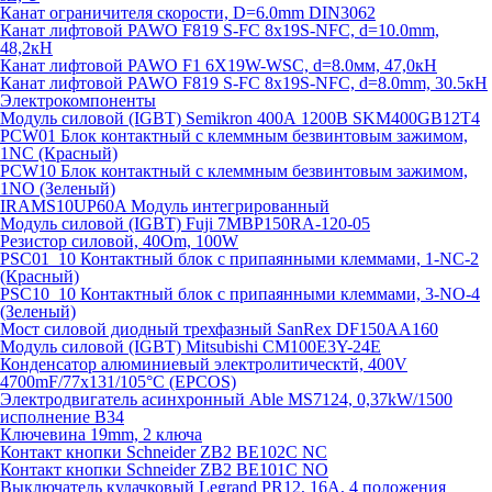
Канат ограничителя скорости, D=6.0mm DIN3062
Канат лифтовой PAWO F819 S-FC 8х19S-NFC, d=10.0mm,
48,2кН
Канат лифтовой PAWO F1 6X19W-WSC, d=8.0мм, 47,0кН
Канат лифтовой PAWO F819 S-FC 8х19S-NFC, d=8.0mm, 30.5кН
Электрокомпоненты
Модуль силовой (IGBT) Semikron 400А 1200В SKM400GB12T4
PCW01 Блок контактный с клеммным безвинтовым зажимом,
1NC (Красный)
PCW10 Блок контактный с клеммным безвинтовым зажимом,
1NO (Зеленый)
IRAMS10UP60A Модуль интегрированный
Модуль силовой (IGBT) Fuji 7MBP150RA-120-05
Резистор силовой, 40Om, 100W
PSC01_10 Контактный блок с припаянными клеммами, 1-NC-2
(Красный)
PSC10_10 Контактный блок с припаянными клеммами, 3-NO-4
(Зеленый)
Мост силовой диодный трехфазный SanRex DF150AA160
Модуль силовой (IGBT) Mitsubishi CM100E3Y-24E
Конденсатор алюминиевый электролитическтй, 400V
4700mF/77x131/105°C (EPCOS)
Электродвигатель асинхронный Able MS7124, 0,37kW/1500
исполнение В34
Ключевина 19mm, 2 ключа
Контакт кнопки Schneider ZB2 BE102C NC
Контакт кнопки Schneider ZB2 BE101C NO
Выключатель кулачковый Legrand PR12, 16A, 4 положения