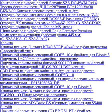
Контроллер привода дверей Sematic SZS DC-PWM Rel.4
Тросик бесконечности ДШ L=2879mm BT=1200 Var30
ВБ5-2-00 Контакт безопасности дверей лифта
Отводка (основание) левая без лыж и клипсы ремня (Z-L)
Контроллер привода дверей DCSS5-E basic unit (DO5EM)
Отводка ДК правая без замка K2-4-6Z, K2R (B152ACIX02)
Отводка привода дверей Eshine MS, левая
Шкив мотора привода дверей Eagle Fermator Premium
Комплект лыж отводки (рабочая длина 445 мм)
(C152AAKA+C152AAJA02)
Кабина
Кнопка приказа (1 этаж) KT40 STEP, 40х40 голубая подсветка
(Европейский тип)
Приказной аппарат сенсорный COP5_10 с брайлем для Bionic 5
Поручень L=780mm нержавейка + крепление
Поручень кабины лифта боковой S001 R3 окрашеный серый
Индикатор накладной LIP GS 300 H BSF черный
C3D Плата индикации кабины лифта, синяя подсветка
Приказной аппарат кнопочный COP5B_10
Приказной аппарат кнопочный для людей с ограниченными
возможностями 1 PS161060SX.DB
Приказной аппарат сенсорный COP5_10 для Bionic 5
Кнопка приказа (4 этаж) с брайлем, красная подсветка
PBGNO 1.Q Плата модуля кнопочного
Кнопка приказа (2 этаж) с брайлем, красная подсветка
Кнопка приказа MX-Basic BS (Открыть) матовая для S5400
Eurolift
Нажимной элемент кнопки (G) BP GS1 PT с брайлем