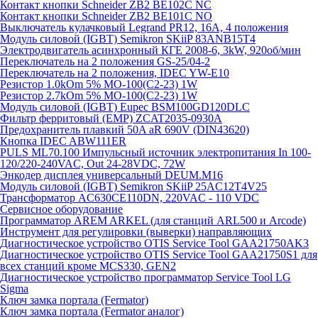
Контакт кнопки Schneider ZB2 BE102C NC
Контакт кнопки Schneider ZB2 BE101C NO
Выключатель кулачковый Legrand PR12, 16A, 4 положения
Модуль силовой (IGBT) Semikron SKiiP 83ANB15T4
Электродвигатель асинхронный КГЕ 2008-6, 3kW, 920об/мин
Переключатель на 2 положения GS-25/04-2
Переключатель на 2 положения, IDEC YW-E10
Резистор 1.0kOm 5% МО-100(С2-23) 1W
Резистор 2.7kOm 5% МО-100(С2-23) 1W
Модуль силовой (IGBT) Eupec BSM100GD120DLC
Фильтр ферритовый (EMP) ZCAT2035-0930A
Предохранитель плавкий 50A aR 690V (DIN43620)
Кнопка IDEC ABW111ER
PULS ML70.100 Импульсный источник электропитания In 100-
120/220-240VAC, Out 24-28VDC, 72W
Энкодер дисплея универсальный DEUM.M16
Модуль силовой (IGBT) Semikron SKiiP 25AC12T4V25
Трансформатор AC630CE110DN, 220VAC - 110 VDC
Сервисное оборудование
Программатор AREM ARKEL (для станций ARL500 и Arcode)
Инструмент для регулировки (выверки) направляющих
Диагностическое устройство OTIS Service Tool GAA21750AK3
Диагностическое устройство OTIS Service Tool GAA21750S1 для
всех станций кроме MCS330, GEN2
Диагностическое устройство программатор Service Tool LG
Sigma
Ключ замка портала (Fermator)
Ключ замка портала (Fermator аналог)