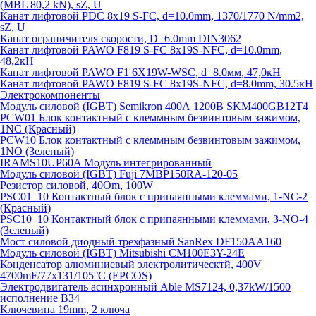
(MBL 80,2 kN), sZ, U
Канат лифтовой PDC 8x19 S-FC, d=10.0mm, 1370/1770 N/mm2,
sZ, U
Канат ограничителя скорости, D=6.0mm DIN3062
Канат лифтовой PAWO F819 S-FC 8х19S-NFC, d=10.0mm,
48,2кН
Канат лифтовой PAWO F1 6X19W-WSC, d=8.0мм, 47,0кН
Канат лифтовой PAWO F819 S-FC 8х19S-NFC, d=8.0mm, 30.5кН
Электрокомпоненты
Модуль силовой (IGBT) Semikron 400А 1200В SKM400GB12T4
PCW01 Блок контактный с клеммным безвинтовым зажимом,
1NC (Красный)
PCW10 Блок контактный с клеммным безвинтовым зажимом,
1NO (Зеленый)
IRAMS10UP60A Модуль интегрированный
Модуль силовой (IGBT) Fuji 7MBP150RA-120-05
Резистор силовой, 40Om, 100W
PSC01_10 Контактный блок с припаянными клеммами, 1-NC-2
(Красный)
PSC10_10 Контактный блок с припаянными клеммами, 3-NO-4
(Зеленый)
Мост силовой диодный трехфазный SanRex DF150AA160
Модуль силовой (IGBT) Mitsubishi CM100E3Y-24E
Конденсатор алюминиевый электролитическтй, 400V
4700mF/77x131/105°C (EPCOS)
Электродвигатель асинхронный Able MS7124, 0,37kW/1500
исполнение В34
Ключевина 19mm, 2 ключа