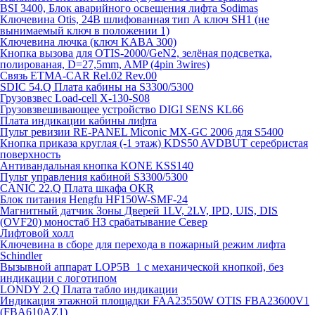
BSI 3400, Блок аварийного освещения лифта Sodimas
Ключевина Otis, 24В шлифованная тип А ключ SH1 (не
вынимаемый ключ в положении 1)
Ключевина лючка (ключ KABA 300)
Кнопка вызова для OTIS-2000/GeN2, зелёная подсветка,
полированая, D=27,5mm, AMP (4pin 3wires)
Связь ETMA-CAR Rel.02 Rev.00
SDIC 54.Q Плата кабины на S3300/5300
Грузовзвес Load-cell X-130-S08
Грузовзвешивающее устройство DIGI SENS KL66
Плата индикации кабины лифта
Пульт ревизии RE-PANEL Miconic MX-GC 2006 для S5400
Кнопка приказа круглая (-1 этаж) KDS50 AVDBUT серебристая
поверхность
Антивандальная кнопка KONE KSS140
Пульт управления кабиной S3300/5300
CANIC 22.Q Плата шкафа OKR
Блок питания Hengfu HF150W-SMF-24
Магнитный датчик Зоны Дверей 1LV, 2LV, IPD, UIS, DIS
(OVF20) моностаб НЗ срабатывание Cевер
Лифтовой холл
Ключевина в сборе для перехода в пожарный режим лифта
Schindler
Вызывной аппарат LOP5B_1 с механической кнопкой, без
индикации с логотипом
LONDY 2.Q Плата табло индикации
Индикация этажной площадки FAA23550W OTIS FBA23600V1
(FBA610AZ1)