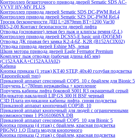
Контроллер безщеточного привода дверей Sematiс SDS AC-
VVVF HV-MV PLUS
Контроллер привода дверей Sematic SDS DC-PWM Rel.4
Контроллер привода дверей Sematic SZS DC-PWM Rel.4
Тросик бесконечности ДШ L=2879mm BT=1200 Var30
ВБ5-2-00 Контакт безопасности дверей лифта
Отводка (основание) левая без лыж и клипсы ремня (Z-L)
Контроллер привода дверей DCSS5-E basic unit (DO5EM)
Отводка ДК правая без замка K2-4-6Z, K2R (B152ACIX02)
Отводка привода дверей Eshine MS, левая
Шкив мотора привода дверей Eagle Fermator Premium
Комплект лыж отводки (рабочая длина 445 мм)
(C152AAKA+C152AAJA02)
Кабина
Кнопка приказа (1 этаж) KT40 STEP, 40х40 голубая подсветка
(Европейский тип)
Приказной аппарат сенсорный COP5_10 с брайлем для Bionic 5
Поручень L=780mm нержавейка + крепление
Поручень кабины лифта боковой S001 R3 окрашеный серый
Индикатор накладной LIP GS 300 H BSF черный
C3D Плата индикации кабины лифта, синяя подсветка
Приказной аппарат кнопочный COP5B_10
Приказной аппарат кнопочный для людей с ограниченными
возможностями 1 PS161060SX.DB
Приказной аппарат сенсорный COP5_10 для Bionic 5
Кнопка приказа (4 этаж) с брайлем, красная подсветка
PBGNO 1.Q Плата модуля кнопочного
Кнопка приказа (2 этаж) с брайлем, красная подсветка