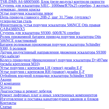
TSR-DMS A6 68005600, Блок (реле-модуль) контроля скорости
Ступень для эскалатора SJEC, 1000мм/R70x25 серебро, 3 желтых
демаркац. линии краска
Устье поручня эскалатора левое
Цепь привода главного 20B-2, шаг 31.75мм, (дуплекс)
углеродистая сталь
Фронтпанель устья поручня эскалатора 506NCE Otis правая
GAB438BNX5
Ступень для эскалатора S9300, 600/R76 серебро
Ролик прижимной батареи привода поручня эскалатора Otis
506NCE пластиковый
Батарея роликовая прижимная поручня эскалатора Schindler
9300, 6 роликов
Датчик индуктивный направления движения эскалатора S9300
(без кабеля)
Колесо приводное (фрикционное) поручня эскалатора D=497мм
(резьба крепления M10)
Устье поручня с крепежом LH (левое) дизайн E,F
Устье поручня с крепежом RH (правое) дизайн E,F
Отбойник входной площадки эскалатора Schindler 9300
Акции
О компании
Услуги
Диагностика и ремонт лебедок
Ремонт лифтовых плат и иных электронных компонентов
Изготовление и поставка канатоведущих шкивов и блоков
Контакты
Статьи