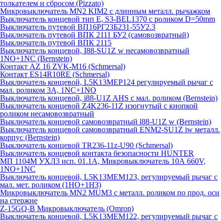
толкателем и сбросом (Pizzato)
Микровыключатель MN2 KIM2 с длинным металл. рычажком
Выключатель концевой тип Е, S3-BEL1370 с роликом D=50mm
Выключатель путевой ВП16РГ23Б231-55У2.3
Выключатель путевой ВПК 2111 БУ2 (самовозвратный)
Выключатель путевой ВПК 2115
Выключатель концевой, I88-SU1Z w несамовозвратный
1NO+1NC (Bernstein)
Контакт AZ 16 ZVK-M16 (Schmersal)
Контакт ES14R10RE (Schmersal)
Выключатель концевой, L5K13MEP124 регулируемый рычаг с
мал. роликом 3А, 1NC+1NO
Выключатель концевой, i88-U1Z AHS с мал. роликом (Bernstein)
Выключатель концевой Z4K236-11Z изогнутый с кнопкой
роликом несамовозвратный
Выключатель концевой самовозвратный l88-U1Z w (Bernstein)
Выключатель концевой самовозвратный ENM2-SU1Z iw металл.
корпус (Bernstein)
Выключатель концевой TR236-11z-U90 (Schmersal)
Выключатель концевой контакта безопасности HUNTER
МП 1104М УХЛ3 исп. 01.1А, Микровыключатель 10А 660V,
1NO+1NC
Выключатель концевой, L5K13MEM123, регулируемый рычаг с
мал. мет. роликом (1НО+1НЗ)
Микровыключатель MN2 MUM3 с металл. роликом по прод. оси
на стержне
Z-15GQ-B Микровыключатель (Omron)
Выключатель концевой, L5K13MEM122, регулируемый рычаг с