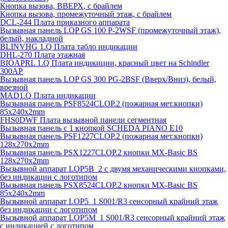
Кнопка вызова, ВВЕРХ, с брайлем
Кнопка вызова, промежуточный этаж, с брайлем
DCL-244 Плата приказного аппарата
Вызывная панель LOP GS 100 P-2WSF (промежуточный этаж),
белый, накладной
BLINVHG 1.Q Плата табло индикации
DHL-270 Плата этажная
BIOAPRL 1.Q Плата индикиции, красный цвет на Schindler
300AP
Вызывная панель LOP GS 300 PG-2BSF (Вверх/Вниз), белый,
врезной
MAD1.Q Плата индикации
Вызывная панель PSF8524CLOP.2 (пожарная мет.кнопки)
85х240х2mm
FHS0DWF Плата вызывной панели сегментная
Вызывная панель с 1 кнопкой SCHEDA PIANO E10
Вызывная панель PSF1227CLOP.2 (пожарная мет.кнопки)
128х270х2mm
Вызывная панель PSX1227CLOP.2 кнопки MX-Basic BS
128х270х2mm
Вызывной аппарат LOP5B_2 с двумя механическими кнопками,
без индикации с логотипом
Вызывная панель PSX8524CLOP.2 кнопки MX-Basic BS
85х240х2mm
Вызывной аппарат LOP5_1 S001/R3 сенсорный крайний этаж
без индикации с логотипом
Вызывной аппарат LOP5M_1 S001/R3 сенсорный крайний этаж
с индикацией с логотипом