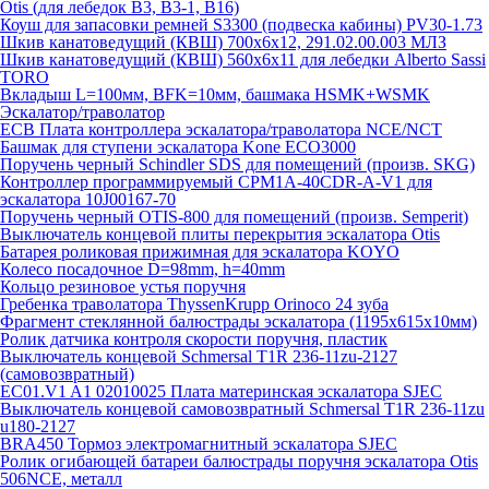
Otis (для лебедок B3, B3-1, B16)
Коуш для запасовки ремней S3300 (подвеска кабины) PV30-1.73
Шкив канатоведущий (КВШ) 700х6х12, 291.02.00.003 МЛЗ
Шкив канатоведущий (КВШ) 560х6х11 для лебедки Alberto Sassi
TORO
Вкладыш L=100мм, BFK=10мм, башмака HSMK+WSMK
Эскалатор/траволатор
ECB Плата контроллера эскалатора/траволатора NCE/NCT
Башмак для ступени эскалатора Kone ECO3000
Поручень черный Schindler SDS для помещений (произв. SKG)
Контроллер программируемый CPM1A-40CDR-A-V1 для
эскалатора 10J00167-70
Поручень черный OTIS-800 для помещений (произв. Semperit)
Выключатель концевой плиты перекрытия эскалатора Otis
Батарея роликовая прижимная для эскалатора KOYO
Колесо посадочное D=98mm, h=40mm
Кольцо резиновое устья поручня
Гребенка траволатора ThyssenKrupp Orinoco 24 зуба
Фрагмент стеклянной балюстрады эскалатора (1195х615х10мм)
Ролик датчика контроля скорости поручня, пластик
Выключатель концевой Schmersal T1R 236-11zu-2127
(самовозвратный)
EC01.V1 A1 02010025 Плата материнская эскалатора SJEC
Выключатель концевой самовозвратный Schmersal T1R 236-11zu
u180-2127
BRA450 Тормоз электромагнитный эскалатора SJEC
Ролик огибающей батареи балюстрады поручня эскалатора Otis
506NCE, металл