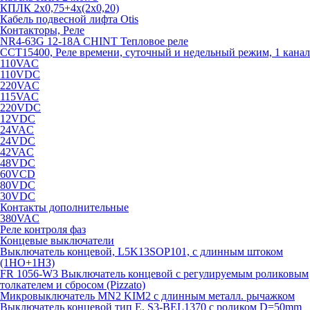
КПЛК 2х0,75+4х(2х0,20)
Кабель подвесной лифта Otis
Контакторы, Реле
NR4-63G 12-18A CHINT Тепловое реле
CCT15400, Реле времени, суточный и недельный режим, 1 канал
110VAC
110VDC
220VAC
115VAC
220VDC
12VDC
24VAC
24VDC
42VAC
48VDC
60VCD
80VDC
30VDC
Контакты дополнительные
380VAC
Реле контроля фаз
Концевые выключатели
Выключатель концевой, L5K13SOP101, с длинным штоком
(1НО+1НЗ)
FR 1056-W3 Выключатель концевой с регулируемым роликовым
толкателем и сбросом (Pizzato)
Микровыключатель MN2 KIM2 с длинным металл. рычажком
Выключатель концевой тип Е, S3-BEL1370 с роликом D=50mm