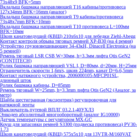
73х48х9 BFK=5mm
Вкладыш башмака направляющей T16 кабины/противовеса
127х34mm BFK=16mm (аналог)
Вкладыш башмака направляющей T9 кабины/противовеса
73х48х7mm BFK=10mm
Вкладыш башмака направляющей T10 противовеса L=100мм
BFK=10мм
Шкив канатоведущий (КВШ) 210х6х10 для лебедки Ziehl-Abegg
Контакт контроля обрыва тяговых ремней XP-B30 (на 4 ремня)
Устройство грузовзвешивающее 34-43кН, Dinacell Electronica (на
5 ремней)
Ремень тяговый LSR CSB W=30мм, h=3.3мм лифта Otis GeN2
(CONTITECH)
Ролик башмака направляющей VSL I, D=80мм, d=20мм, H=25мм
Ограничитель скорости 1,6m/s, шкив 224mm, канат D=6-6,5mm
Контакт натяжного устройства, 2006000105-MFCP01SL,
длинный шток
Ролик башмака кабины, D=85mm
Ремень тяговый W=25mm, h=3.3mm лифта Otis GeN2 (Аналог, за
метр)
Шайба шестигранная (эксцентрик) регулировочная для
натяжной ленты
Выключатель путевой ВПЛГ 03.2.1-40УХЛ3
Энкодер абсолютный многооборотный (аналог IG10000)
Датчик температуры с регулятором MX-GC
Коуш для запасовки ремней S3300 (подвеска противовеса) PV30-
1.73
Шкив канатоведущий (КВШ) 575х5х10 для 13VTR-M/160VAT