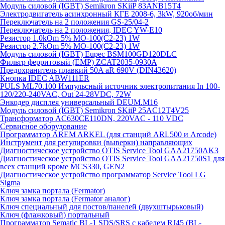
Модуль силовой (IGBT) Semikron SKiiP 83ANB15T4
Электродвигатель асинхронный КГЕ 2008-6, 3kW, 920об/мин
Переключатель на 2 положения GS-25/04-2
Переключатель на 2 положения, IDEC YW-E10
Резистор 1.0kOm 5% МО-100(С2-23) 1W
Резистор 2.7kOm 5% МО-100(С2-23) 1W
Модуль силовой (IGBT) Eupec BSM100GD120DLC
Фильтр ферритовый (EMP) ZCAT2035-0930A
Предохранитель плавкий 50A aR 690V (DIN43620)
Кнопка IDEC ABW111ER
PULS ML70.100 Импульсный источник электропитания In 100-
120/220-240VAC, Out 24-28VDC, 72W
Энкодер дисплея универсальный DEUM.M16
Модуль силовой (IGBT) Semikron SKiiP 25AC12T4V25
Трансформатор AC630CE110DN, 220VAC - 110 VDC
Сервисное оборудование
Программатор AREM ARKEL (для станций ARL500 и Arcode)
Инструмент для регулировки (выверки) направляющих
Диагностическое устройство OTIS Service Tool GAA21750AK3
Диагностическое устройство OTIS Service Tool GAA21750S1 для
всех станций кроме MCS330, GEN2
Диагностическое устройство программатор Service Tool LG
Sigma
Ключ замка портала (Fermator)
Ключ замка портала (Fermator аналог)
Ключ специальный для постов/панелей (двухштырьковый)
Ключ (флажковый) портальный
Программатор Sematic BL-1 SDS/SRS с кабелем RJ45 (BL-