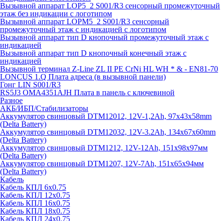
Вызывной аппарат LOP5_2 S001/R3 сенсорный промежуточный
этаж без индикации с логотипом
Вызывной аппарат LOPM5_2 S001/R3 сенсорный
промежуточный этаж с индикацией с логотипом
Вызывной аппарат тип D кнопочный промежуточный этаж с
индикацией
Вызывной аппарат тип D кнопочный конечный этаж с
индикацией
Вызывной терминал Z-Line ZL II PE CrNi HL WH * & - EN81-70
LONCUS 1.Q Плата адреса (в вызывной панели)
Гонг LIN S001/R3
RS5J3 OMA4351AJH Плата в панель с ключевиной
Разное
АКБ/ИБП/Стабилизаторы
Аккумулятор свинцовый DTM12012, 12V-1,2Ah, 97х43х58mm
(Delta Battery)
Аккумулятор свинцовый DTM12032, 12V-3.2Ah, 134x67x60mm
(Delta Battery)
Аккумулятор свинцовый DTM1212, 12V-12Ah, 151х98х97мм
(Delta Battery)
Аккумулятор свинцовый DTM1207, 12V-7Ah, 151х65х94мм
(Delta Battery)
Кабель
Кабель КПЛ 6х0.75
Кабель КПЛ 12х0.75
Кабель КПЛ 16х0.75
Кабель КПЛ 18х0.75
Кабель КПЛ 24х0.75