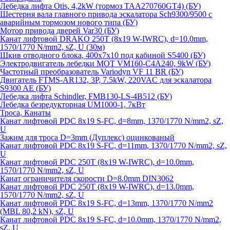
Лебедка лифта Otis, 4,2kW (тормоз TAA270760GT4) (БУ)
Шестерня вала главного привода эскалатора Sch9300/9500 с
аварийным тормозом нового типа (БУ)
Мотор привода дверей Var30 (БУ)
Канат лифтовой DRAKO 250T (8x19 W-IWRC), d=10.0mm,
1570/1770 N/mm2, sZ, U (30м)
Шкив отводного блока, 400х7х10 под кабиной S5400 (БУ)
Электродвигатель лебедки MOT VM160-C4A240, 9kW (БУ)
Частотный преобразователь Variodyn VF 11 BR (БУ)
Двигатель FTMS-AR132, 3P, 7.5kW, 220VAC для эскалатора
S9300 AE (БУ)
Лебедка лифта Schindler, FMB130-LS-4B512 (БУ)
Лебедка безредукторная UM1000-1, 7кВт
Троса, Канаты
Канат лифтовой PDC 8x19 S-FC, d=8mm, 1370/1770 N/mm2, sZ,
U
Зажим для троса D=3mm (Дуплекс) оцинкованый
Канат лифтовой PDC 8x19 S-FC, d=11mm, 1370/1770 N/mm2, sZ,
U
Канат лифтовой PDC 250T (8x19 W-IWRC), d=10.0mm,
1570/1770 N/mm2, sZ, U
Канат ограничителя скорости D=8.0mm DIN3062
Канат лифтовой PDC 250T (8x19 W-IWRC), d=13.0mm,
1570/1770 N/mm2, sZ, U
Канат лифтовой PDC 8х19 S-FC, d=13mm, 1370/1770 N/mm2
(MBL 80,2 kN), sZ, U
Канат лифтовой PDC 8x19 S-FC, d=10.0mm, 1370/1770 N/mm2,
sZ, U