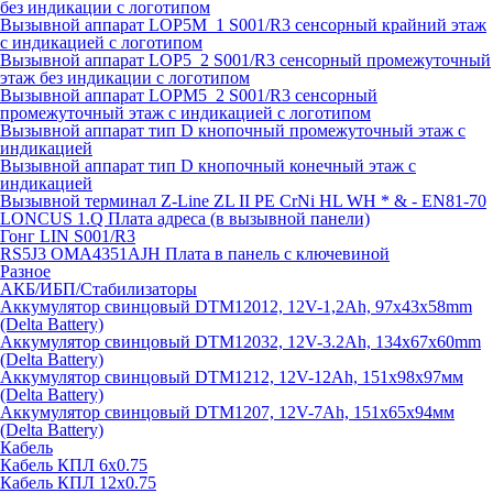
без индикации с логотипом
Вызывной аппарат LOP5M_1 S001/R3 сенсорный крайний этаж
с индикацией с логотипом
Вызывной аппарат LOP5_2 S001/R3 сенсорный промежуточный
этаж без индикации с логотипом
Вызывной аппарат LOPM5_2 S001/R3 сенсорный
промежуточный этаж с индикацией с логотипом
Вызывной аппарат тип D кнопочный промежуточный этаж с
индикацией
Вызывной аппарат тип D кнопочный конечный этаж с
индикацией
Вызывной терминал Z-Line ZL II PE CrNi HL WH * & - EN81-70
LONCUS 1.Q Плата адреса (в вызывной панели)
Гонг LIN S001/R3
RS5J3 OMA4351AJH Плата в панель с ключевиной
Разное
АКБ/ИБП/Стабилизаторы
Аккумулятор свинцовый DTM12012, 12V-1,2Ah, 97х43х58mm
(Delta Battery)
Аккумулятор свинцовый DTM12032, 12V-3.2Ah, 134x67x60mm
(Delta Battery)
Аккумулятор свинцовый DTM1212, 12V-12Ah, 151х98х97мм
(Delta Battery)
Аккумулятор свинцовый DTM1207, 12V-7Ah, 151х65х94мм
(Delta Battery)
Кабель
Кабель КПЛ 6х0.75
Кабель КПЛ 12х0.75