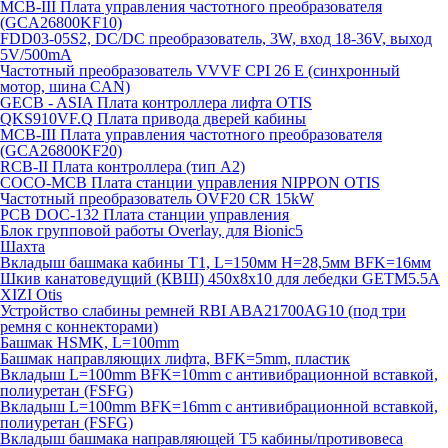
MCB-III Плата управления частотного преобразователя
(GCA26800KF10)
FDD03-05S2, DC/DC преобразователь, 3W, вход 18-36V, выход
5V/500mA
Частотный преобразователь VVVF CPI 26 E (синхронный
мотор, шина CAN)
GECB - ASIA Плата контроллера лифта OTIS
QKS910VF.Q Плата привода дверей кабины
MCB-III Плата управления частотного преобразователя
(GCA26800KF20)
RCB-II Плата контроллера (тип A2)
COCO-MCB Плата станции управления NIPPON OTIS
Частотный преобразователь OVF20 CR 15kW
PCB DOC-132 Плата станции управления
Блок групповой работы Overlay, для Bionic5
Шахта
Вкладыш башмака кабины T1, L=150мм H=28,5мм BFK=16мм
Шкив канатоведущий (КВШ) 450х8х10 для лебедки GETM5.5A
XIZI Otis
Устройство слабины ремней RBI ABA21700AG10 (под три
ремня с коннекторами)
Башмак HSMK, L=100mm
Башмак направляющих лифта, BFK=5mm, пластик
Вкладыш L=100mm BFK=10mm с антивибрационной вставкой,
полиуретан (FSFG)
Вкладыш L=100mm BFK=16mm с антивибрационной вставкой,
полиуретан (FSFG)
Вкладыш башмака направляющей T5 кабины/противовеса