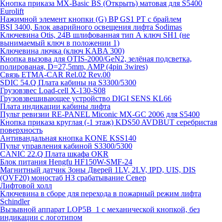
Кнопка приказа MX-Basic BS (Открыть) матовая для S5400
Eurolift
Нажимной элемент кнопки (G) BP GS1 PT с брайлем
BSI 3400, Блок аварийного освещения лифта Sodimas
Ключевина Otis, 24В шлифованная тип А ключ SH1 (не
вынимаемый ключ в положении 1)
Ключевина лючка (ключ KABA 300)
Кнопка вызова для OTIS-2000/GeN2, зелёная подсветка,
полированая, D=27,5mm, AMP (4pin 3wires)
Связь ETMA-CAR Rel.02 Rev.00
SDIC 54.Q Плата кабины на S3300/5300
Грузовзвес Load-cell X-130-S08
Грузовзвешивающее устройство DIGI SENS KL66
Плата индикации кабины лифта
Пульт ревизии RE-PANEL Miconic MX-GC 2006 для S5400
Кнопка приказа круглая (-1 этаж) KDS50 AVDBUT серебристая
поверхность
Антивандальная кнопка KONE KSS140
Пульт управления кабиной S3300/5300
CANIC 22.Q Плата шкафа OKR
Блок питания Hengfu HF150W-SMF-24
Магнитный датчик Зоны Дверей 1LV, 2LV, IPD, UIS, DIS
(OVF20) моностаб НЗ срабатывание Cевер
Лифтовой холл
Ключевина в сборе для перехода в пожарный режим лифта
Schindler
Вызывной аппарат LOP5B_1 с механической кнопкой, без
индикации с логотипом