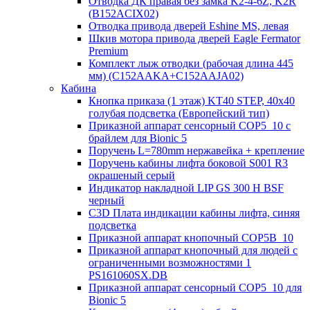
Отводка ДК правая без замка K2-4-6Z, K2R
(B152ACIX02)
Отводка привода дверей Eshine MS, левая
Шкив мотора привода дверей Eagle Fermator
Premium
Комплект лыж отводки (рабочая длина 445
мм) (C152AAKA+C152AAJA02)
Кабина
Кнопка приказа (1 этаж) KT40 STEP, 40х40
голубая подсветка (Европейский тип)
Приказной аппарат сенсорный COP5_10 с
брайлем для Bionic 5
Поручень L=780mm нержавейка + крепление
Поручень кабины лифта боковой S001 R3
окрашеный серый
Индикатор накладной LIP GS 300 H BSF
черный
C3D Плата индикации кабины лифта, синяя
подсветка
Приказной аппарат кнопочный COP5B_10
Приказной аппарат кнопочный для людей с
ограниченными возможностями 1
PS161060SX.DB
Приказной аппарат сенсорный COP5_10 для
Bionic 5