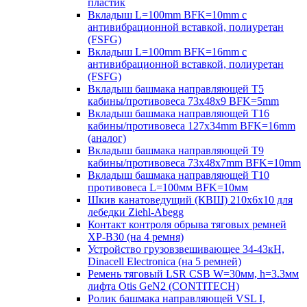
пластик
Вкладыш L=100mm BFK=10mm с
антивибрационной вставкой, полиуретан
(FSFG)
Вкладыш L=100mm BFK=16mm с
антивибрационной вставкой, полиуретан
(FSFG)
Вкладыш башмака направляющей T5
кабины/противовеса 73х48х9 BFK=5mm
Вкладыш башмака направляющей T16
кабины/противовеса 127х34mm BFK=16mm
(аналог)
Вкладыш башмака направляющей T9
кабины/противовеса 73х48х7mm BFK=10mm
Вкладыш башмака направляющей T10
противовеса L=100мм BFK=10мм
Шкив канатоведущий (КВШ) 210х6х10 для
лебедки Ziehl-Abegg
Контакт контроля обрыва тяговых ремней
XP-B30 (на 4 ремня)
Устройство грузовзвешивающее 34-43кН,
Dinacell Electronica (на 5 ремней)
Ремень тяговый LSR CSB W=30мм, h=3.3мм
лифта Otis GeN2 (CONTITECH)
Ролик башмака направляющей VSL I,