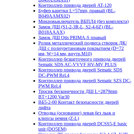
Контроллер привода дверей AT-120
Буфер каретки L=57mm, правый (BL-
B049AAMX02)
Микровыключатель ВБПЛ4 (без комплекта)
Замок ДШ (S1-2-3R-L, S2-4-6Z) (BL-
B018AAAX)
Замок ДШ Otis PRIMA-S правый
Ролик металлический подвеса створок ДК/
ДШ с полиуретановым покрытием (D=72
мм, W=14 мм, внутр.М10)
Контроллер безщеточного привода дверей
Sematiс SDS AC-VVVF HV-MV PLUS
Контроллер привода дверей Sematic SDS
DC-PWM Rel.4
Контроллер привода дверей Sematic SZS DC-
PWM Rel.4
Тросик бесконечности ДШ L=2879mm
BT=1200 Var30
ВБ5-2-00 Контакт безопасности дверей
лифта
Отводка (основание) левая без лыж и
клипсы ремня (Z-L)
Контроллер привода дверей DCSS5-E basic
unit (DO5EM)