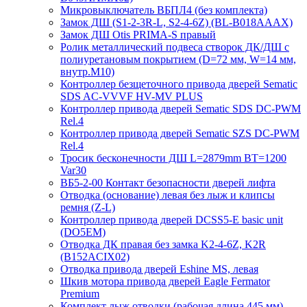
Микровыключатель ВБПЛ4 (без комплекта)
Замок ДШ (S1-2-3R-L, S2-4-6Z) (BL-B018AAAX)
Замок ДШ Otis PRIMA-S правый
Ролик металлический подвеса створок ДК/ДШ с
полиуретановым покрытием (D=72 мм, W=14 мм,
внутр.М10)
Контроллер безщеточного привода дверей Sematiс
SDS AC-VVVF HV-MV PLUS
Контроллер привода дверей Sematic SDS DC-PWM
Rel.4
Контроллер привода дверей Sematic SZS DC-PWM
Rel.4
Тросик бесконечности ДШ L=2879mm BT=1200
Var30
ВБ5-2-00 Контакт безопасности дверей лифта
Отводка (основание) левая без лыж и клипсы
ремня (Z-L)
Контроллер привода дверей DCSS5-E basic unit
(DO5EM)
Отводка ДК правая без замка K2-4-6Z, K2R
(B152ACIX02)
Отводка привода дверей Eshine MS, левая
Шкив мотора привода дверей Eagle Fermator
Premium
Комплект лыж отводки (рабочая длина 445 мм)