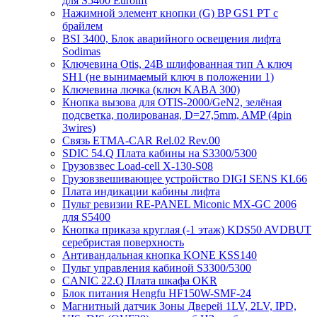
для S5400 Eurolift
Нажимной элемент кнопки (G) BP GS1 PT с
брайлем
BSI 3400, Блок аварийного освещения лифта
Sodimas
Ключевина Otis, 24В шлифованная тип А ключ
SH1 (не вынимаемый ключ в положении 1)
Ключевина лючка (ключ KABA 300)
Кнопка вызова для OTIS-2000/GeN2, зелёная
подсветка, полированая, D=27,5mm, AMP (4pin
3wires)
Связь ETMA-CAR Rel.02 Rev.00
SDIC 54.Q Плата кабины на S3300/5300
Грузовзвес Load-cell X-130-S08
Грузовзвешивающее устройство DIGI SENS KL66
Плата индикации кабины лифта
Пульт ревизии RE-PANEL Miconic MX-GC 2006
для S5400
Кнопка приказа круглая (-1 этаж) KDS50 AVDBUT
серебристая поверхность
Антивандальная кнопка KONE KSS140
Пульт управления кабиной S3300/5300
CANIC 22.Q Плата шкафа OKR
Блок питания Hengfu HF150W-SMF-24
Магнитный датчик Зоны Дверей 1LV, 2LV, IPD,