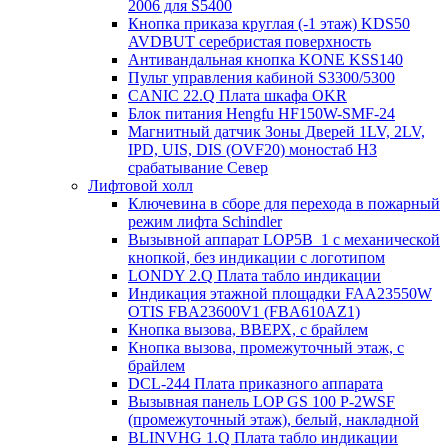
2006 для S5400
Кнопка приказа круглая (-1 этаж) KDS50
AVDBUT серебристая поверхность
Антивандальная кнопка KONE KSS140
Пульт управления кабиной S3300/5300
CANIC 22.Q Плата шкафа OKR
Блок питания Hengfu HF150W-SMF-24
Магнитный датчик Зоны Дверей 1LV, 2LV,
IPD, UIS, DIS (OVF20) моностаб НЗ
срабатывание Cевер
Лифтовой холл
Ключевина в сборе для перехода в пожарный
режим лифта Schindler
Вызывной аппарат LOP5B_1 с механической
кнопкой, без индикации с логотипом
LONDY 2.Q Плата табло индикации
Индикация этажной площадки FAA23550W
OTIS FBA23600V1 (FBA610AZ1)
Кнопка вызова, ВВЕРХ, с брайлем
Кнопка вызова, промежуточный этаж, с
брайлем
DCL-244 Плата приказного аппарата
Вызывная панель LOP GS 100 P-2WSF
(промежуточный этаж), белый, накладной
BLINVHG 1.Q Плата табло индикации