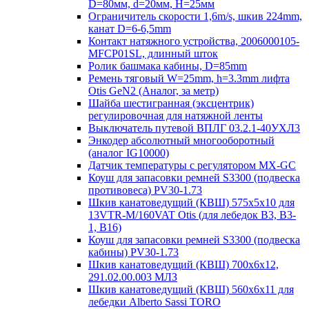
D=80мм, d=20мм, H=25мм
Ограничитель скорости 1,6m/s, шкив 224mm,
канат D=6-6,5mm
Контакт натяжного устройства, 2006000105-
MFCP01SL, длинный шток
Ролик башмака кабины, D=85mm
Ремень тяговый W=25mm, h=3.3mm лифта
Otis GeN2 (Аналог, за метр)
Шайба шестигранная (эксцентрик)
регулировочная для натяжной ленты
Выключатель путевой ВПЛГ 03.2.1-40УХЛ3
Энкодер абсолютный многооборотный
(аналог IG10000)
Датчик температуры с регулятором MX-GC
Коуш для запасовки ремней S3300 (подвеска
противовеса) PV30-1.73
Шкив канатоведущий (КВШ) 575х5х10 для
13VTR-M/160VAT Otis (для лебедок B3, B3-
1, B16)
Коуш для запасовки ремней S3300 (подвеска
кабины) PV30-1.73
Шкив канатоведущий (КВШ) 700х6х12,
291.02.00.003 МЛЗ
Шкив канатоведущий (КВШ) 560х6х11 для
лебедки Alberto Sassi TORO