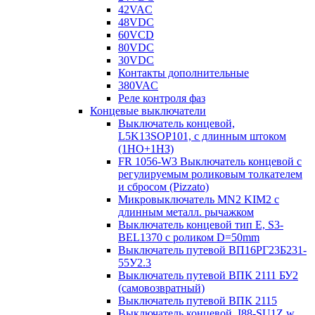
42VAC
48VDC
60VCD
80VDC
30VDC
Контакты дополнительные
380VAC
Реле контроля фаз
Концевые выключатели
Выключатель концевой,
L5K13SOP101, с длинным штоком
(1НО+1НЗ)
FR 1056-W3 Выключатель концевой с
регулируемым роликовым толкателем
и сбросом (Pizzato)
Микровыключатель MN2 KIM2 с
длинным металл. рычажком
Выключатель концевой тип Е, S3-
BEL1370 с роликом D=50mm
Выключатель путевой ВП16РГ23Б231-
55У2.3
Выключатель путевой ВПК 2111 БУ2
(самовозвратный)
Выключатель путевой ВПК 2115
Выключатель концевой, I88-SU1Z w