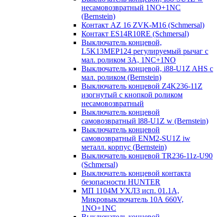
несамовозвратный 1NO+1NC
(Bernstein)
Контакт AZ 16 ZVK-M16 (Schmersal)
Контакт ES14R10RE (Schmersal)
Выключатель концевой,
L5K13MEP124 регулируемый рычаг с
мал. роликом 3А, 1NC+1NO
Выключатель концевой, i88-U1Z AHS с
мал. роликом (Bernstein)
Выключатель концевой Z4K236-11Z
изогнутый с кнопкой роликом
несамовозвратный
Выключатель концевой
самовозвратный l88-U1Z w (Bernstein)
Выключатель концевой
самовозвратный ENM2-SU1Z iw
металл. корпус (Bernstein)
Выключатель концевой TR236-11z-U90
(Schmersal)
Выключатель концевой контакта
безопасности HUNTER
МП 1104М УХЛ3 исп. 01.1А,
Микровыключатель 10А 660V,
1NO+1NC
Выключатель концевой,