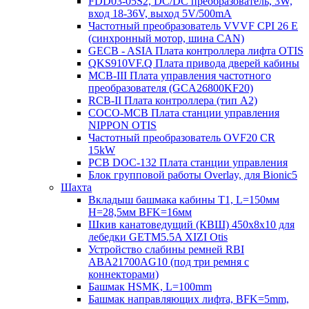
FDD03-05S2, DC/DC преобразователь, 3W,
вход 18-36V, выход 5V/500mA
Частотный преобразователь VVVF CPI 26 E
(синхронный мотор, шина CAN)
GECB - ASIA Плата контроллера лифта OTIS
QKS910VF.Q Плата привода дверей кабины
MCB-III Плата управления частотного
преобразователя (GCA26800KF20)
RCB-II Плата контроллера (тип A2)
COCO-MCB Плата станции управления
NIPPON OTIS
Частотный преобразователь OVF20 CR
15kW
PCB DOC-132 Плата станции управления
Блок групповой работы Overlay, для Bionic5
Шахта
Вкладыш башмака кабины T1, L=150мм
H=28,5мм BFK=16мм
Шкив канатоведущий (КВШ) 450х8х10 для
лебедки GETM5.5A XIZI Otis
Устройство слабины ремней RBI
ABA21700AG10 (под три ремня с
коннекторами)
Башмак HSMK, L=100mm
Башмак направляющих лифта, BFK=5mm,