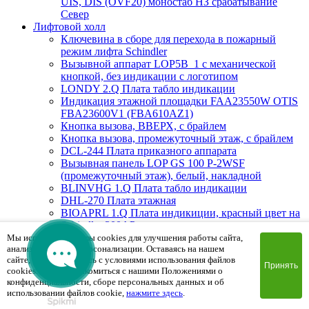
UIS, DIS (OVF20) моностаб НЗ срабатывание
Cевер
Лифтовой холл
Ключевина в сборе для перехода в пожарный
режим лифта Schindler
Вызывной аппарат LOP5B_1 с механической
кнопкой, без индикации с логотипом
LONDY 2.Q Плата табло индикации
Индикация этажной площадки FAA23550W OTIS
FBA23600V1 (FBA610AZ1)
Кнопка вызова, ВВЕРХ, с брайлем
Кнопка вызова, промежуточный этаж, с брайлем
DCL-244 Плата приказного аппарата
Вызывная панель LOP GS 100 P-2WSF
(промежуточный этаж), белый, накладной
BLINVHG 1.Q Плата табло индикации
DHL-270 Плата этажная
BIOAPRL 1.Q Плата индикиции, красный цвет на
Schindler 300AP
Вызывная панель LOP GS 300 PG-2BSF (Вверх/
Мы используем файлы cookies для улучшения работы сайта,
анализа трафика и персонализации. Оставаясь на нашем
Вниз), белый, врезной
сайте, вы соглашаетесь с условиями использования файлов
MAD1.Q Плата индикации
Принять
cookies. Чтобы ознакомиться с нашими Положениями о
Вызывная панель PSF8524CLOP.2 (пожарная
конфиденциальности, сборе персональных данных и об
мет.кнопки) 85х240х2mm
использовании файлов cookie,
нажмите здесь
.
FHS0DWF Плата вызывной панели сегментная