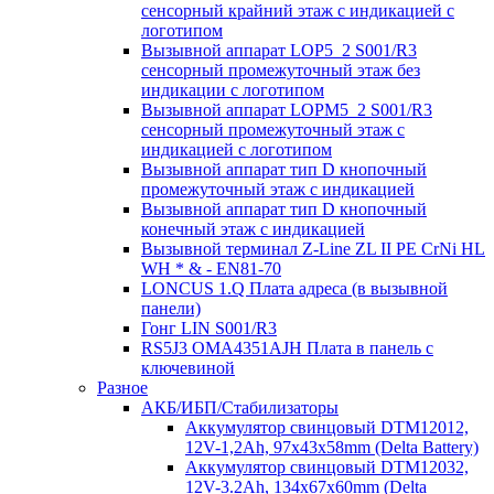
сенсорный крайний этаж с индикацией с
логотипом
Вызывной аппарат LOP5_2 S001/R3
сенсорный промежуточный этаж без
индикации с логотипом
Вызывной аппарат LOPM5_2 S001/R3
сенсорный промежуточный этаж с
индикацией с логотипом
Вызывной аппарат тип D кнопочный
промежуточный этаж с индикацией
Вызывной аппарат тип D кнопочный
конечный этаж с индикацией
Вызывной терминал Z-Line ZL II PE CrNi HL
WH * & - EN81-70
LONCUS 1.Q Плата адреса (в вызывной
панели)
Гонг LIN S001/R3
RS5J3 OMA4351AJH Плата в панель с
ключевиной
Разное
АКБ/ИБП/Стабилизаторы
Аккумулятор свинцовый DTM12012,
12V-1,2Ah, 97х43х58mm (Delta Battery)
Аккумулятор свинцовый DTM12032,
12V-3.2Ah, 134x67x60mm (Delta