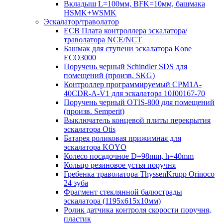
Вкладыш L=100мм, BFK=10мм, башмака
HSMK+WSMK
Эскалатор/траволатор
ECB Плата контроллера эскалатора/
траволатора NCE/NCT
Башмак для ступени эскалатора Kone
ECO3000
Поручень черный Schindler SDS для
помещений (произв. SKG)
Контроллер программируемый CPM1A-
40CDR-A-V1 для эскалатора 10J00167-70
Поручень черный OTIS-800 для помещений
(произв. Semperit)
Выключатель концевой плиты перекрытия
эскалатора Otis
Батарея роликовая прижимная для
эскалатора KOYO
Колесо посадочное D=98mm, h=40mm
Кольцо резиновое устья поручня
Гребенка траволатора ThyssenKrupp Orinoco
24 зуба
Фрагмент стеклянной балюстрады
эскалатора (1195х615х10мм)
Ролик датчика контроля скорости поручня,
пластик