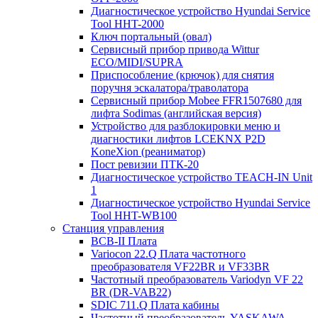
Диагностическое устройство Hyundai Service
Tool HHT-2000
Ключ портальный (овал)
Сервисный прибор привода Wittur
ECO/MIDI/SUPRA
Приспособление (крючок) для снятия
поручня эскалатора/траволатора
Сервисный прибор Mobee FFR1507680 для
лифта Sodimas (английская версия)
Устройство для разблокировки меню и
диагностики лифтов LCEKNX P2D
KoneXion (реаниматор)
Пост ревизии ПТК-20
Диагностическое устройство TEACH-IN Unit
1
Диагностическое устройство Hyundai Service
Tool HHT-WB100
Станция управления
BCB-II Плата
Variocon 22.Q Плата частотного
преобразователя VF22BR и VF33BR
Частотный преобразователь Variodyn VF 22
BR (DR-VAB22)
SDIC 711.Q Плата кабины
Частотный преобразователь YASKAWA