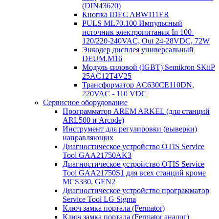
(DIN43620)
Кнопка IDEC ABW111ER
PULS ML70.100 Импульсный
источник электропитания In 100-
120/220-240VAC, Out 24-28VDC, 72W
Энкодер дисплея универсальный
DEUM.M16
Модуль силовой (IGBT) Semikron SKiiP
25AC12T4V25
Трансформатор AC630CE110DN,
220VAC - 110 VDC
Сервисное оборудование
Программатор AREM ARKEL (для станций
ARL500 и Arcode)
Инструмент для регулировки (выверки)
направляющих
Диагностическое устройство OTIS Service
Tool GAA21750AK3
Диагностическое устройство OTIS Service
Tool GAA21750S1 для всех станций кроме
MCS330, GEN2
Диагностическое устройство программатор
Service Tool LG Sigma
Ключ замка портала (Fermator)
Ключ замка портала (Fermator аналог)