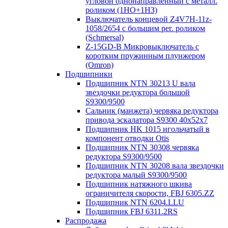
угловой однонаправленный с металл.
роликом (1НО+1НЗ)
Выключатель концевой Z4V7H-11z-
1058/2654 с большим рег. роликом
(Schmersal)
Z-15GD-B Микровыключатель с
коротким пружинным плунжером
(Omron)
Подшипники
Подшипник NTN 30213 U вала
звездочки редуктора большой
S9300/9500
Сальник (манжета) червяка редуктора
привода эскалатора S9300 40х52х7
Подшипник HK 1015 игольчатый в
компонент отводки Otis
Подшипник NTN 30308 червяка
редуктора S9300/9500
Подшипник NTN 30208 вала звездочки
редуктора малый S9300/9500
Подшипник натяжного шкива
ограничителя скорости, FBJ 6305.ZZ
Подшипник NTN 6204.LLU
Подшипник FBJ 6311.2RS
Распродажа