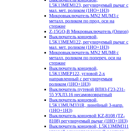
L5K13MEM123, регулируемый рычаг с
мал. мет. роликом (1НО+1НЗ)
Микровыключатель MN2 MUM3 с
металл. роликом по прод. оси на
стержне
Z-15GQ-B Микровыключатель (Omron)
Выключатель концевой,
L5K13MEM122, регулируемый рычаг с
мал. мет. роликом (1НО+1НЗ)
Микровыключатель MN2 MUM8 с
металл. роликом по попереч. оси на
стержне
Выключатель концевой,
L5K13MEP122, угловой 2-х
направленный с регулируемым
роликом (1НО+1НЗ)
Выключатель путевой ВП83-Г23-231-
55 УХЛ3.16 несамовозвратный
Выключатель концевой,
L5K13MUM331R, линейный 3-напр.
(1НО+1НЗ)
Выключатель концевой KZ-8108 (TZ-
8108) регулируемый рычаг (1НО+1НЗ)
Выключатель концевой, L5K13MIM311