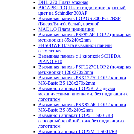
DHL-270 Плата этажная
BIOAPRL 1.Q Плата индикиции, красный
цвет на Schindler 300AP
Вызывная панель LOP GS 300 PG-2BSF
(Вверх/Вниз), белый, врезной
MAD1.Q Плата индикации
Вызывная панель PSF8524CLOP.2 (пожарная
мет.кнопки) 85х240х2mm
FHS0DWF Плата вызывной панели
сегментная
Вызывная панель с 1 кнопкой SCHEDA
PIANO E10
Вызывная панель PSF1227CLOP.2 (пожарная
мет.кнопки) 128х270х2mm
Вызывная панель PSX1227CLOP.2 кнопки
MX-Basic BS 128х270х2mm
Вызывной аппарат LOP5B_2 с двумя
механическими кнопками, без индикации с
логотипом
Вызывная панель PSX8524CLOP.2 кнопки
MX-Basic BS 85х240х2mm
Вызывной аппарат LOP5_1 S001/R3
сенсорный крайний этаж без индикации с
логотипом
Вызывной аппарат LOP5M_1 S001/R3