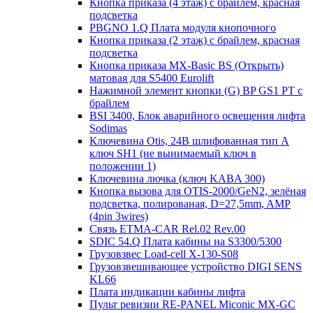
Кнопка приказа (4 этаж) с брайлем, красная
подсветка
PBGNO 1.Q Плата модуля кнопочного
Кнопка приказа (2 этаж) с брайлем, красная
подсветка
Кнопка приказа MX-Basic BS (Открыть)
матовая для S5400 Eurolift
Нажимной элемент кнопки (G) BP GS1 PT с
брайлем
BSI 3400, Блок аварийного освещения лифта
Sodimas
Ключевина Otis, 24В шлифованная тип А
ключ SH1 (не вынимаемый ключ в
положении 1)
Ключевина лючка (ключ KABA 300)
Кнопка вызова для OTIS-2000/GeN2, зелёная
подсветка, полированая, D=27,5mm, AMP
(4pin 3wires)
Связь ETMA-CAR Rel.02 Rev.00
SDIC 54.Q Плата кабины на S3300/5300
Грузовзвес Load-cell X-130-S08
Грузовзвешивающее устройство DIGI SENS
KL66
Плата индикации кабины лифта
Пульт ревизии RE-PANEL Miconic MX-GC