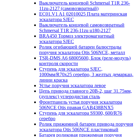
Выключатель концевой Schmersal T1R 236-
11zu-2127 (самовозвратный)
EC01.V1 A1 02010025 Плата материнская
эскалатора SJEC
Выключатель концевой самовозвратный
Schmersal T1R 236-11zu u180-2127
BRA450 Тормоз электромагнитный
эскалатора SJEC
Ролик огибающей батареи балюстрады
поручня эскалатора Otis 506NCE, металл
TSR-DMS A6 68005600, Блок (реле-модуль)
контроля скорости
Ступень для эскалатора SJEC,
1000мм/R70x25 серебро, 3 желтых демаркац.
линии краска
Устье поручня эскалатора левое
Цепь привода главного 20B-2, шаг 31.75мм,
(дуплекс) углеродистая сталь
Фронтпанель устья поручня эскалатора
506NCE Otis правая GAB438BNX5
Ступень для эскалатора S9300, 600/R76
серебро
Ролик прижимной батареи привода поручня
эскалатора Otis 506NCE пластиковый
Батарея роликовая прижимная поручня