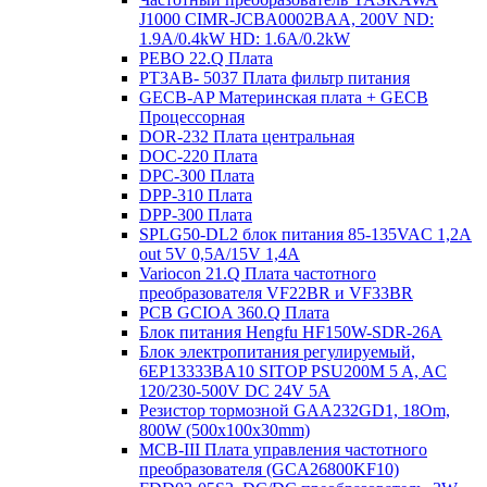
J1000 CIMR-JCBA0002BAA, 200V ND:
1.9A/0.4kW HD: 1.6A/0.2kW
PEBO 22.Q Плата
РТ3АВ- 5037 Плата фильтр питания
GECB-AP Материнская плата + GECB
Процессорная
DOR-232 Плата центральная
DOC-220 Плата
DPC-300 Плата
DPP-310 Плата
DPP-300 Плата
SPLG50-DL2 блок питания 85-135VAC 1,2А
out 5V 0,5А/15V 1,4А
Variocon 21.Q Плата частотного
преобразователя VF22BR и VF33BR
PCB GCIOA 360.Q Плата
Блок питания Hengfu HF150W-SDR-26A
Блок электропитания регулируемый,
6EP13333BA10 SITOP PSU200M 5 A, AC
120/230-500V DC 24V 5A
Резистор тормозной GAA232GD1, 18Om,
800W (500x100x30mm)
MCB-III Плата управления частотного
преобразователя (GCA26800KF10)