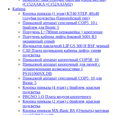
(C152AAKA+C152AAJA02)
Кабина
Кнопка приказа (1 этаж) KT40 STEP, 40х40
голубая подсветка (Европейский тип)
Приказной аппарат сенсорный COP5_10 с
брайлем для Bionic 5
Поручень L=780mm нержавейка + крепление
Поручень кабины лифта боковой S001 R3
окрашеный серый
Индикатор накладной LIP GS 300 H BSF черный
C3D Плата индикации кабины лифта, синяя
подсветка
Приказной аппарат кнопочный COP5B_10
Приказной аппарат кнопочный для людей с
ограниченными возможностями 1
PS161060SX.DB
Приказной аппарат сенсорный COP5_10 для
Bionic 5
Кнопка приказа (4 этаж) с брайлем, красная
подсветка
PBGNO 1.Q Плата модуля кнопочного
Кнопка приказа (2 этаж) с брайлем, красная
подсветка
Кнопка приказа MX-Basic BS (Открыть) матовая