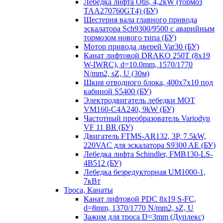
Лебедка лифта Otis, 4,2kW (тормоз
TAA270760GT4) (БУ)
Шестерня вала главного привода
эскалатора Sch9300/9500 с аварийным
тормозом нового типа (БУ)
Мотор привода дверей Var30 (БУ)
Канат лифтовой DRAKO 250T (8x19
W-IWRC), d=10.0mm, 1570/1770
N/mm2, sZ, U (30м)
Шкив отводного блока, 400х7х10 под
кабиной S5400 (БУ)
Электродвигатель лебедки MOT
VM160-C4A240, 9kW (БУ)
Частотный преобразователь Variodyn
VF 11 BR (БУ)
Двигатель FTMS-AR132, 3P, 7.5kW,
220VAC для эскалатора S9300 AE (БУ)
Лебедка лифта Schindler, FMB130-LS-
4B512 (БУ)
Лебедка безредукторная UM1000-1,
7кВт
Троса, Канаты
Канат лифтовой PDC 8x19 S-FC,
d=8mm, 1370/1770 N/mm2, sZ, U
Зажим для троса D=3mm (Дуплекс)