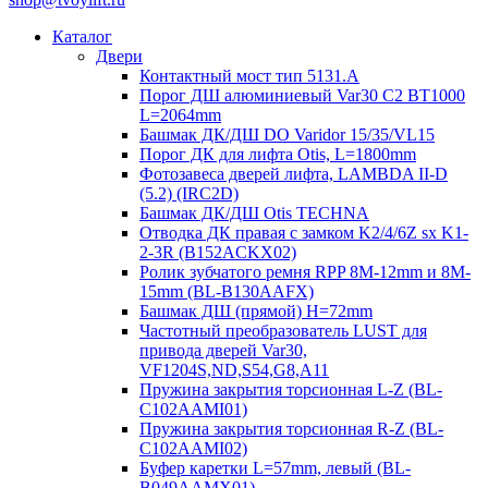
Каталог
Двери
Контактный мост тип 5131.A
Порог ДШ алюминиевый Var30 C2 BT1000
L=2064mm
Башмак ДК/ДШ DO Varidor 15/35/VL15
Порог ДК для лифта Otis, L=1800mm
Фотозавеса дверей лифта, LAMBDA II-D
(5.2) (IRC2D)
Башмак ДК/ДШ Otis TECHNA
Отводка ДК правая с замком K2/4/6Z sx K1-
2-3R (B152ACKX02)
Ролик зубчатого ремня RPP 8M-12mm и 8M-
15mm (BL-B130AAFX)
Башмак ДШ (прямой) H=72mm
Частотный преобразователь LUST для
привода дверей Var30,
VF1204S,ND,S54,G8,A11
Пружина закрытия торсионная L-Z (BL-
C102AAMI01)
Пружина закрытия торсионная R-Z (BL-
C102AAMI02)
Буфер каретки L=57mm, левый (BL-
B049AAMX01)