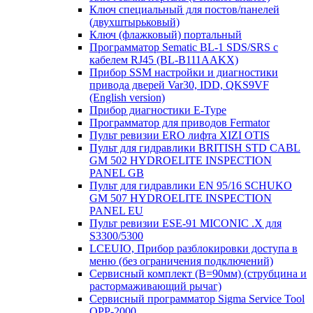
Ключ специальный для постов/панелей
(двухштырьковый)
Ключ (флажковый) портальный
Программатор Sematic BL-1 SDS/SRS с
кабелем RJ45 (BL-B111AAKX)
Прибор SSM настройки и диагностики
привода дверей Var30, IDD, QKS9VF
(English version)
Прибор диагностики E-Type
Программатор для приводов Fermator
Пульт ревизии ERO лифта XIZI OTIS
Пульт для гидравлики BRITISH STD CABL
GM 502 HYDROELITE INSPECTION
PANEL GB
Пульт для гидравлики EN 95/16 SCHUKO
GM 507 HYDROELITE INSPECTION
PANEL EU
Пульт ревизии ESE-91 MICONIC .X для
S3300/5300
LCEUIO, Прибор разблокировки доступа в
меню (без ограничения подключений)
Сервисный комплект (В=90мм) (струбцина и
растормаживающий рычаг)
Сервисный программатор Sigma Service Tool
OPP-2000