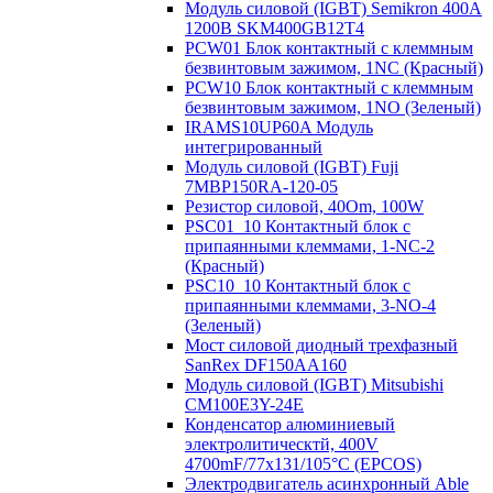
Модуль силовой (IGBT) Semikron 400А
1200В SKM400GB12T4
PCW01 Блок контактный с клеммным
безвинтовым зажимом, 1NC (Красный)
PCW10 Блок контактный с клеммным
безвинтовым зажимом, 1NO (Зеленый)
IRAMS10UP60A Модуль
интегрированный
Модуль силовой (IGBT) Fuji
7MBP150RA-120-05
Резистор силовой, 40Om, 100W
PSC01_10 Контактный блок с
припаянными клеммами, 1-NC-2
(Красный)
PSC10_10 Контактный блок с
припаянными клеммами, 3-NO-4
(Зеленый)
Мост силовой диодный трехфазный
SanRex DF150AA160
Модуль силовой (IGBT) Mitsubishi
CM100E3Y-24E
Конденсатор алюминиевый
электролитическтй, 400V
4700mF/77x131/105°C (EPCOS)
Электродвигатель асинхронный Able