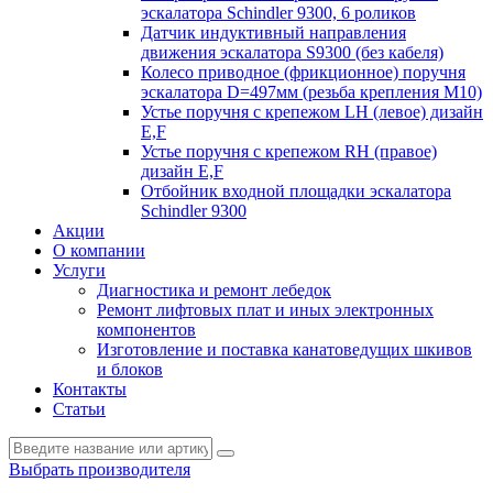
эскалатора Schindler 9300, 6 роликов
Датчик индуктивный направления
движения эскалатора S9300 (без кабеля)
Колесо приводное (фрикционное) поручня
эскалатора D=497мм (резьба крепления M10)
Устье поручня с крепежом LH (левое) дизайн
E,F
Устье поручня с крепежом RH (правое)
дизайн E,F
Отбойник входной площадки эскалатора
Schindler 9300
Акции
О компании
Услуги
Диагностика и ремонт лебедок
Ремонт лифтовых плат и иных электронных
компонентов
Изготовление и поставка канатоведущих шкивов
и блоков
Контакты
Статьи
Выбрать производителя