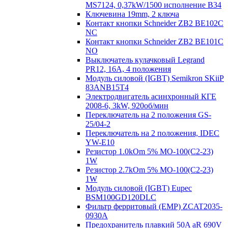
MS7124, 0,37kW/1500 исполнение В34
Ключевина 19mm, 2 ключа
Контакт кнопки Schneider ZB2 BE102C
NC
Контакт кнопки Schneider ZB2 BE101C
NO
Выключатель кулачковый Legrand
PR12, 16A, 4 положения
Модуль силовой (IGBT) Semikron SKiiP
83ANB15T4
Электродвигатель асинхронный КГЕ
2008-6, 3kW, 920об/мин
Переключатель на 2 положения GS-
25/04-2
Переключатель на 2 положения, IDEC
YW-E10
Резистор 1.0kOm 5% МО-100(С2-23)
1W
Резистор 2.7kOm 5% МО-100(С2-23)
1W
Модуль силовой (IGBT) Eupec
BSM100GD120DLC
Фильтр ферритовый (EMP) ZCAT2035-
0930A
Предохранитель плавкий 50A aR 690V