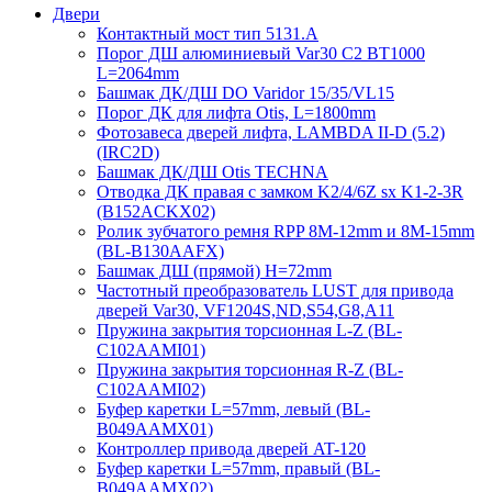
Двери
Контактный мост тип 5131.A
Порог ДШ алюминиевый Var30 C2 BT1000
L=2064mm
Башмак ДК/ДШ DO Varidor 15/35/VL15
Порог ДК для лифта Otis, L=1800mm
Фотозавеса дверей лифта, LAMBDA II-D (5.2)
(IRC2D)
Башмак ДК/ДШ Otis TECHNA
Отводка ДК правая с замком K2/4/6Z sx K1-2-3R
(B152ACKX02)
Ролик зубчатого ремня RPP 8M-12mm и 8M-15mm
(BL-B130AAFX)
Башмак ДШ (прямой) H=72mm
Частотный преобразователь LUST для привода
дверей Var30, VF1204S,ND,S54,G8,A11
Пружина закрытия торсионная L-Z (BL-
C102AAMI01)
Пружина закрытия торсионная R-Z (BL-
C102AAMI02)
Буфер каретки L=57mm, левый (BL-
B049AAMX01)
Контроллер привода дверей AT-120
Буфер каретки L=57mm, правый (BL-
B049AAMX02)