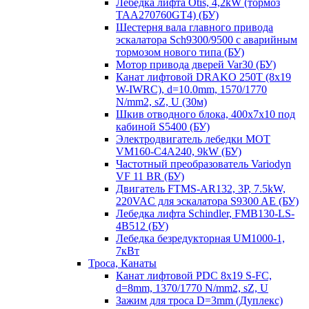
Лебедка лифта Otis, 4,2kW (тормоз
TAA270760GT4) (БУ)
Шестерня вала главного привода
эскалатора Sch9300/9500 с аварийным
тормозом нового типа (БУ)
Мотор привода дверей Var30 (БУ)
Канат лифтовой DRAKO 250T (8x19
W-IWRC), d=10.0mm, 1570/1770
N/mm2, sZ, U (30м)
Шкив отводного блока, 400х7х10 под
кабиной S5400 (БУ)
Электродвигатель лебедки MOT
VM160-C4A240, 9kW (БУ)
Частотный преобразователь Variodyn
VF 11 BR (БУ)
Двигатель FTMS-AR132, 3P, 7.5kW,
220VAC для эскалатора S9300 AE (БУ)
Лебедка лифта Schindler, FMB130-LS-
4B512 (БУ)
Лебедка безредукторная UM1000-1,
7кВт
Троса, Канаты
Канат лифтовой PDC 8x19 S-FC,
d=8mm, 1370/1770 N/mm2, sZ, U
Зажим для троса D=3mm (Дуплекс)