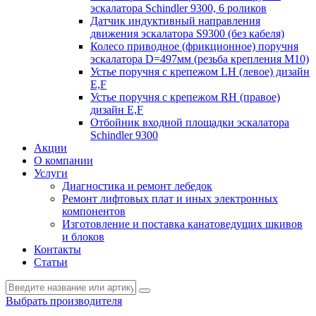
эскалатора Schindler 9300, 6 роликов
Датчик индуктивный направления
движения эскалатора S9300 (без кабеля)
Колесо приводное (фрикционное) поручня
эскалатора D=497мм (резьба крепления M10)
Устье поручня с крепежом LH (левое) дизайн
E,F
Устье поручня с крепежом RH (правое)
дизайн E,F
Отбойник входной площадки эскалатора
Schindler 9300
Акции
О компании
Услуги
Диагностика и ремонт лебедок
Ремонт лифтовых плат и иных электронных
компонентов
Изготовление и поставка канатоведущих шкивов
и блоков
Контакты
Статьи
Выбрать производителя