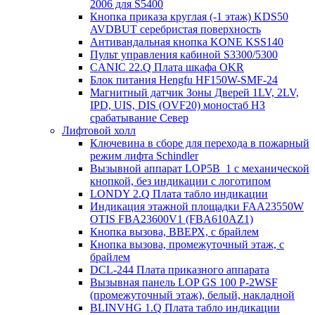
2006 для S5400
Кнопка приказа круглая (-1 этаж) KDS50
AVDBUT серебристая поверхность
Антивандальная кнопка KONE KSS140
Пульт управления кабиной S3300/5300
CANIC 22.Q Плата шкафа OKR
Блок питания Hengfu HF150W-SMF-24
Магнитный датчик Зоны Дверей 1LV, 2LV,
IPD, UIS, DIS (OVF20) моностаб НЗ
срабатывание Cевер
Лифтовой холл
Ключевина в сборе для перехода в пожарный
режим лифта Schindler
Вызывной аппарат LOP5B_1 с механической
кнопкой, без индикации с логотипом
LONDY 2.Q Плата табло индикации
Индикация этажной площадки FAA23550W
OTIS FBA23600V1 (FBA610AZ1)
Кнопка вызова, ВВЕРХ, с брайлем
Кнопка вызова, промежуточный этаж, с
брайлем
DCL-244 Плата приказного аппарата
Вызывная панель LOP GS 100 P-2WSF
(промежуточный этаж), белый, накладной
BLINVHG 1.Q Плата табло индикации