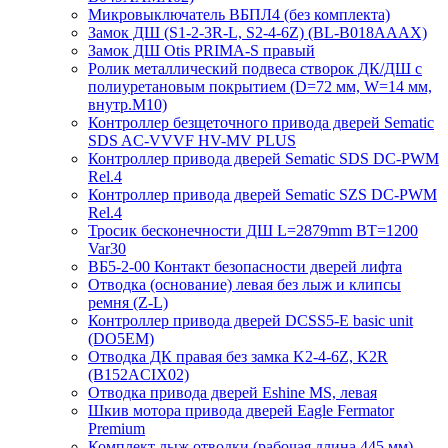
Микровыключатель ВБПЛ4 (без комплекта)
Замок ДШ (S1-2-3R-L, S2-4-6Z) (BL-B018AAAX)
Замок ДШ Otis PRIMA-S правый
Ролик металлический подвеса створок ДК/ДШ с
полиуретановым покрытием (D=72 мм, W=14 мм,
внутр.М10)
Контроллер безщеточного привода дверей Sematiс
SDS AC-VVVF HV-MV PLUS
Контроллер привода дверей Sematic SDS DC-PWM
Rel.4
Контроллер привода дверей Sematic SZS DC-PWM
Rel.4
Тросик бесконечности ДШ L=2879mm BT=1200
Var30
ВБ5-2-00 Контакт безопасности дверей лифта
Отводка (основание) левая без лыж и клипсы
ремня (Z-L)
Контроллер привода дверей DCSS5-E basic unit
(DO5EM)
Отводка ДК правая без замка K2-4-6Z, K2R
(B152ACIX02)
Отводка привода дверей Eshine MS, левая
Шкив мотора привода дверей Eagle Fermator
Premium
Комплект лыж отводки (рабочая длина 445 мм)