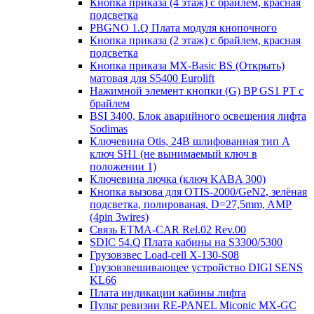
Кнопка приказа (4 этаж) с брайлем, красная
подсветка
PBGNO 1.Q Плата модуля кнопочного
Кнопка приказа (2 этаж) с брайлем, красная
подсветка
Кнопка приказа MX-Basic BS (Открыть)
матовая для S5400 Eurolift
Нажимной элемент кнопки (G) BP GS1 PT с
брайлем
BSI 3400, Блок аварийного освещения лифта
Sodimas
Ключевина Otis, 24В шлифованная тип А
ключ SH1 (не вынимаемый ключ в
положении 1)
Ключевина лючка (ключ KABA 300)
Кнопка вызова для OTIS-2000/GeN2, зелёная
подсветка, полированая, D=27,5mm, AMP
(4pin 3wires)
Связь ETMA-CAR Rel.02 Rev.00
SDIC 54.Q Плата кабины на S3300/5300
Грузовзвес Load-cell X-130-S08
Грузовзвешивающее устройство DIGI SENS
KL66
Плата индикации кабины лифта
Пульт ревизии RE-PANEL Miconic MX-GC