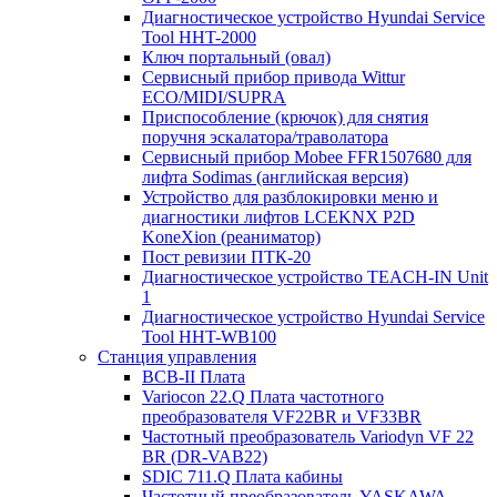
Диагностическое устройство Hyundai Service
Tool HHT-2000
Ключ портальный (овал)
Сервисный прибор привода Wittur
ECO/MIDI/SUPRA
Приспособление (крючок) для снятия
поручня эскалатора/траволатора
Сервисный прибор Mobee FFR1507680 для
лифта Sodimas (английская версия)
Устройство для разблокировки меню и
диагностики лифтов LCEKNX P2D
KoneXion (реаниматор)
Пост ревизии ПТК-20
Диагностическое устройство TEACH-IN Unit
1
Диагностическое устройство Hyundai Service
Tool HHT-WB100
Станция управления
BCB-II Плата
Variocon 22.Q Плата частотного
преобразователя VF22BR и VF33BR
Частотный преобразователь Variodyn VF 22
BR (DR-VAB22)
SDIC 711.Q Плата кабины
Частотный преобразователь YASKAWA