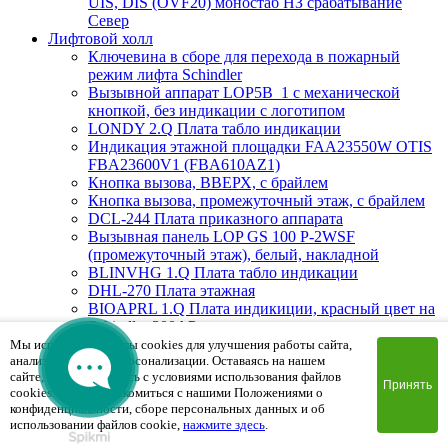
UIS, DIS (OVF20) моностаб НЗ срабатывание
Cевер
Лифтовой холл
Ключевина в сборе для перехода в пожарный
режим лифта Schindler
Вызывной аппарат LOP5B_1 с механической
кнопкой, без индикации с логотипом
LONDY 2.Q Плата табло индикации
Индикация этажной площадки FAA23550W OTIS
FBA23600V1 (FBA610AZ1)
Кнопка вызова, ВВЕРХ, с брайлем
Кнопка вызова, промежуточный этаж, с брайлем
DCL-244 Плата приказного аппарата
Вызывная панель LOP GS 100 P-2WSF
(промежуточный этаж), белый, накладной
BLINVHG 1.Q Плата табло индикации
DHL-270 Плата этажная
BIOAPRL 1.Q Плата индикиции, красный цвет на
Schindler 300AP
Вызывная панель LOP GS 300 PG-2BSF (Вверх/
Мы используем файлы cookies для улучшения работы сайта,
анализа трафика и персонализации. Оставаясь на нашем
Вниз), белый, врезной
сайте, вы соглашаетесь с условиями использования файлов
MAD1.Q Плата индикации
Принять
cookies. Чтобы ознакомиться с нашими Положениями о
Вызывная панель PSF8524CLOP.2 (пожарная
конфиденциальности, сборе персональных данных и об
мет.кнопки) 85х240х2mm
использовании файлов cookie,
нажмите здесь
.
FHS0DWF Плата вызывной панели сегментная