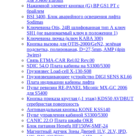
для S5400 Eurolift
Нажимной элемент кнопки (G) BP GS1 PT с
брайлем
BSI 3400, Блок аварийного освещения лифта
Sodimas
Ключевина Otis, 24В шлифованная тип А ключ
SH1 (не вынимаемый ключ в положении 1)
Ключевина лючка (ключ KABA 300)
Кнопка вызова для OTIS-2000/GeN2, зелёная
подсветка, полированая, D=27,5mm, AMP (4pin
3wires)
Связь ETMA-CAR Rel.02 Rev.00
SDIC 54.Q Плата кабины на S3300/5300
Грузовзвес Load-cell X-130-S08
Грузовзвешивающее устройство DIGI SENS KL66
Плата индикации кабины лифта
Пульт ревизии RE-PANEL Miconic MX-GC 2006
для S5400
Кнопка приказа круглая (-1 этаж) KDS50 AVDBUT
серебристая поверхность
Антивандальная кнопка KONE KSS140
Пульт управления кабиной S3300/5300
CANIC 22.Q Плата шкафа OKR
Блок питания Hengfu HF150W-SMF-24
Магнитный датчик Зоны Дверей 1LV, 2LV, IPD,