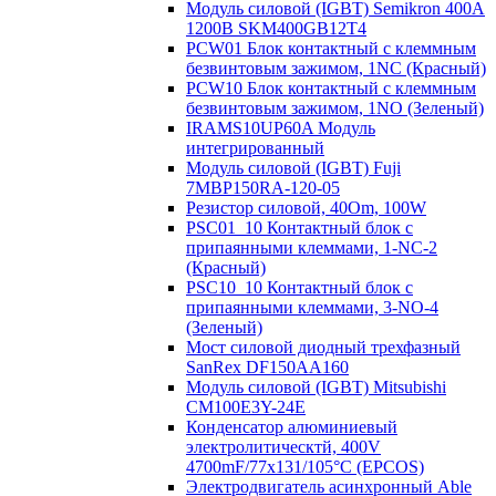
Модуль силовой (IGBT) Semikron 400А
1200В SKM400GB12T4
PCW01 Блок контактный с клеммным
безвинтовым зажимом, 1NC (Красный)
PCW10 Блок контактный с клеммным
безвинтовым зажимом, 1NO (Зеленый)
IRAMS10UP60A Модуль
интегрированный
Модуль силовой (IGBT) Fuji
7MBP150RA-120-05
Резистор силовой, 40Om, 100W
PSC01_10 Контактный блок с
припаянными клеммами, 1-NC-2
(Красный)
PSC10_10 Контактный блок с
припаянными клеммами, 3-NO-4
(Зеленый)
Мост силовой диодный трехфазный
SanRex DF150AA160
Модуль силовой (IGBT) Mitsubishi
CM100E3Y-24E
Конденсатор алюминиевый
электролитическтй, 400V
4700mF/77x131/105°C (EPCOS)
Электродвигатель асинхронный Able