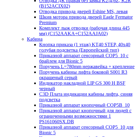
Отводка ДК правая без замка K2-4-6Z, K2R
(B152ACIX02)
Отводка привода дверей Eshine MS, левая
Шкив мотора привода дверей Eagle Fermator
Premium
Комплект лыж отводки (рабочая длина 445
мм) (C152AAKA+C152AAJA02)
Кабина
Кнопка приказа (1 этаж) KT40 STEP, 40х40
голубая подсветка (Европейский тип)
Приказной аппарат сенсорный COP5_10 с
брайлем для Bionic 5
Поручень L=780mm нержавейка + крепление
Поручень кабины лифта боковой S001 R3
окрашеный серый
Индикатор накладной LIP GS 300 H BSF
черный
C3D Плата индикации кабины лифта, синяя
подсветка
Приказной аппарат кнопочный COP5B_10
Приказной аппарат кнопочный для людей с
ограниченными возможностями 1
PS161060SX.DB
Приказной аппарат сенсорный COP5_10 для
Bionic 5