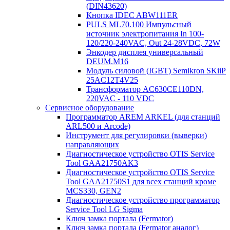
(DIN43620)
Кнопка IDEC ABW111ER
PULS ML70.100 Импульсный
источник электропитания In 100-
120/220-240VAC, Out 24-28VDC, 72W
Энкодер дисплея универсальный
DEUM.M16
Модуль силовой (IGBT) Semikron SKiiP
25AC12T4V25
Трансформатор AC630CE110DN,
220VAC - 110 VDC
Сервисное оборудование
Программатор AREM ARKEL (для станций
ARL500 и Arcode)
Инструмент для регулировки (выверки)
направляющих
Диагностическое устройство OTIS Service
Tool GAA21750AK3
Диагностическое устройство OTIS Service
Tool GAA21750S1 для всех станций кроме
MCS330, GEN2
Диагностическое устройство программатор
Service Tool LG Sigma
Ключ замка портала (Fermator)
Ключ замка портала (Fermator аналог)