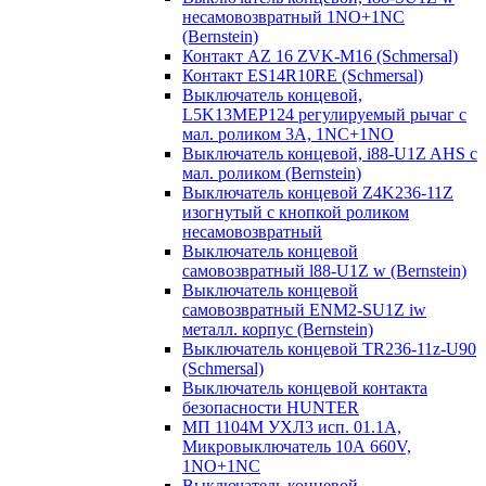
несамовозвратный 1NO+1NC
(Bernstein)
Контакт AZ 16 ZVK-M16 (Schmersal)
Контакт ES14R10RE (Schmersal)
Выключатель концевой,
L5K13MEP124 регулируемый рычаг с
мал. роликом 3А, 1NC+1NO
Выключатель концевой, i88-U1Z AHS с
мал. роликом (Bernstein)
Выключатель концевой Z4K236-11Z
изогнутый с кнопкой роликом
несамовозвратный
Выключатель концевой
самовозвратный l88-U1Z w (Bernstein)
Выключатель концевой
самовозвратный ENM2-SU1Z iw
металл. корпус (Bernstein)
Выключатель концевой TR236-11z-U90
(Schmersal)
Выключатель концевой контакта
безопасности HUNTER
МП 1104М УХЛ3 исп. 01.1А,
Микровыключатель 10А 660V,
1NO+1NC
Выключатель концевой,