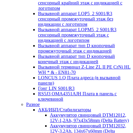
сенсорный крайний этаж с индикацией с
логотипом
Вызывной аппарат LOP5_2 S001/R3
сенсорный промежуточный этаж без
индикации с логотипом
Вызывной аппарат LOPM5_2 S001/R3
сенсорный промежуточный этаж с
индикацией с логотипом
Вызывной аппарат тип D кнопочный
промежуточный этаж с индикацией
Вызывной аппарат тип D кнопочный
конечный этаж с индикацией
Вызывной терминал Z-Line ZL II PE CrNi HL
WH * & - EN81-70
LONCUS 1.Q Плата адреса (в вызывной
панели)
Гонг LIN S001/R3
RS5J3 OMA4351AJH Плата в панель с
ключевиной
Разное
АКБ/ИБП/Стабилизаторы
Аккумулятор свинцовый DTM12012,
12V-1,2Ah, 97х43х58mm (Delta Battery)
Аккумулятор свинцовый DTM12032,
12V-3.2Ah, 134x67x60mm (Delta