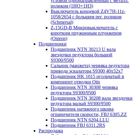
угловой однонаправленный с металл.
роликом (1НО+1НЗ)
Выключатель концевой Z4V7H-11z-
1058/2654 с большим рег. роликом
(Schmersal)
Z-15GD-B Микровыключатель с
коротким пружинным плунжером
(Omron)
Подшипники
Подшипник NTN 30213 U вала
звездочки редуктора большой
S9300/9500
Сальник (манжета) червяка редуктора
привода эскалатора S9300 40х52х7
Подшипник HK 1015 игольчатый в
компонент отводки Otis
Подшипник NTN 30308 червяка
редуктора S9300/9500
Подшипник NTN 30208 вала звездочки
редуктора малый S9300/9500
Подшипник натяжного шкива
ограничителя скорости, FBJ 6305.ZZ
Подшипник NTN 6204.LLU
Подшипник FBJ 6311.2RS
Распродажа