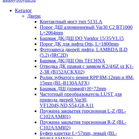
Каталог
Двери
Контактный мост тип 5131.A
Порог ДШ алюминиевый Var30 C2 BT1000
L=2064mm
Башмак ДК/ДШ DO Varidor 15/35/VL15
Порог ДК для лифта Otis, L=1800mm
Фотозавеса дверей лифта, LAMBDA II-D
(5.2) (IRC2D)
Башмак ДК/ДШ Otis TECHNA
Отводка ДК правая с замком K2/4/6Z sx K1-
2-3R (B152ACKX02)
Ролик зубчатого ремня RPP 8M-12mm и 8M-
15mm (BL-B130AAFX)
Башмак ДШ (прямой) H=72mm
Частотный преобразователь LUST для
привода дверей Var30,
VF1204S,ND,S54,G8,A11
Пружина закрытия торсионная L-Z (BL-
C102AAMI01)
Пружина закрытия торсионная R-Z (BL-
C102AAMI02)
Буфер каретки L=57mm, левый (BL-
B049AAMX01)