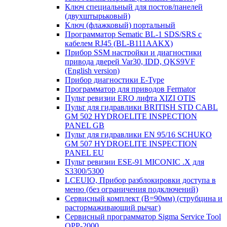
Ключ специальный для постов/панелей
(двухштырьковый)
Ключ (флажковый) портальный
Программатор Sematic BL-1 SDS/SRS с
кабелем RJ45 (BL-B111AAKX)
Прибор SSM настройки и диагностики
привода дверей Var30, IDD, QKS9VF
(English version)
Прибор диагностики E-Type
Программатор для приводов Fermator
Пульт ревизии ERO лифта XIZI OTIS
Пульт для гидравлики BRITISH STD CABL
GM 502 HYDROELITE INSPECTION
PANEL GB
Пульт для гидравлики EN 95/16 SCHUKO
GM 507 HYDROELITE INSPECTION
PANEL EU
Пульт ревизии ESE-91 MICONIC .X для
S3300/5300
LCEUIO, Прибор разблокировки доступа в
меню (без ограничения подключений)
Сервисный комплект (В=90мм) (струбцина и
растормаживающий рычаг)
Сервисный программатор Sigma Service Tool
OPP-2000