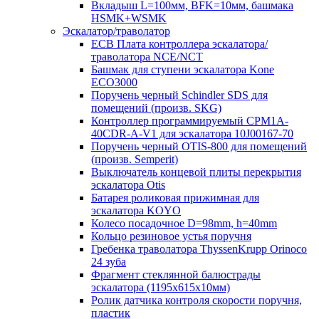
Вкладыш L=100мм, BFK=10мм, башмака
HSMK+WSMK
Эскалатор/траволатор
ECB Плата контроллера эскалатора/
траволатора NCE/NCT
Башмак для ступени эскалатора Kone
ECO3000
Поручень черный Schindler SDS для
помещений (произв. SKG)
Контроллер программируемый CPM1A-
40CDR-A-V1 для эскалатора 10J00167-70
Поручень черный OTIS-800 для помещений
(произв. Semperit)
Выключатель концевой плиты перекрытия
эскалатора Otis
Батарея роликовая прижимная для
эскалатора KOYO
Колесо посадочное D=98mm, h=40mm
Кольцо резиновое устья поручня
Гребенка траволатора ThyssenKrupp Orinoco
24 зуба
Фрагмент стеклянной балюстрады
эскалатора (1195х615х10мм)
Ролик датчика контроля скорости поручня,
пластик