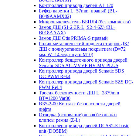
Контроллер привода дверей AT-120
Буфер каретки L=57mm, правый (BL-
B049AAMX02)
Микровыключатель ВБПЛ4 (без комплекта)
Замок ДШ (S1-2-3R-L, S2-4-6Z) (BL-
B018AAAX)
Замок ДШ Otis PRIMA-S правый
Ролик металлический подвеса створок ДК/
ДШ с полиуретановым покрытием (D=72
мм, W=14 мм, внутр.М10)
Контроллер безщеточного привода дверей
Sematiс SDS AC-VVVF HV-MV PLUS
Контроллер привода дверей Sematic SDS
DC-PWM Rel.4
Контроллер привода дверей Sematic SZS DC-
PWM Rel.4
Тросик бесконечности ДШ L=2879mm
BT=1200 Var30
ВБ5-2-00 Контакт безопасности дверей
лифта
Отводка (основание) левая без лыж и
клипсы ремня (Z-L)
Контроллер привода дверей DCSS5-E basic
unit (DO5EM)