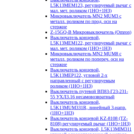
L5K13MEM123, регулируемый рычаг с
мал. мет. роликом (1НО+1НЗ)
Микровыключатель MN2 MUM3 с
металл. роликом по прод. оси на
стержне
Z-15GQ-B Микровыключатель (Omron)
Выключатель концевой,
L5K13MEM122, регулируемый рычаг с
мал. мет. роликом (1НО+1НЗ)
Микровыключатель MN2 MUM8 с
металл. роликом по попереч. оси на
стержне
Выключатель концевой,
L5K13MEP122, угловой 2-х
направленный с регулируемым
роликом (1НО+1НЗ)
Выключатель путевой ВП83-Г23-231-
55 УХЛ3.16 несамовозвратный
Выключатель концевой,
L5K13MUM331R, линейный 3-напр.
(1НО+1НЗ)
Выключатель концевой KZ-8108 (TZ-
8108) регулируемый рычаг (1НО+1НЗ)
Выключатель концевой, L5K13MIM311