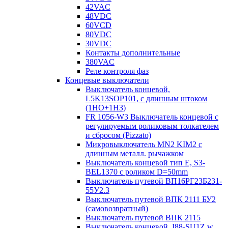
42VAC
48VDC
60VCD
80VDC
30VDC
Контакты дополнительные
380VAC
Реле контроля фаз
Концевые выключатели
Выключатель концевой,
L5K13SOP101, с длинным штоком
(1НО+1НЗ)
FR 1056-W3 Выключатель концевой с
регулируемым роликовым толкателем
и сбросом (Pizzato)
Микровыключатель MN2 KIM2 с
длинным металл. рычажком
Выключатель концевой тип Е, S3-
BEL1370 с роликом D=50mm
Выключатель путевой ВП16РГ23Б231-
55У2.3
Выключатель путевой ВПК 2111 БУ2
(самовозвратный)
Выключатель путевой ВПК 2115
Выключатель концевой, I88-SU1Z w