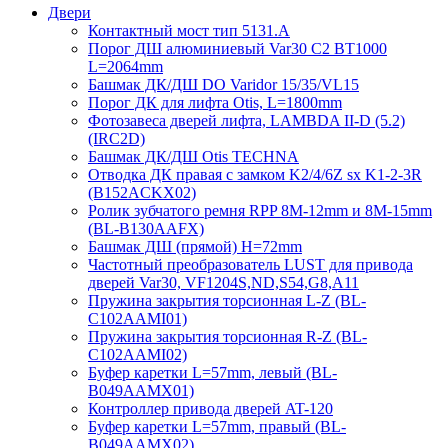
Двери
Контактный мост тип 5131.A
Порог ДШ алюминиевый Var30 C2 BT1000
L=2064mm
Башмак ДК/ДШ DO Varidor 15/35/VL15
Порог ДК для лифта Otis, L=1800mm
Фотозавеса дверей лифта, LAMBDA II-D (5.2)
(IRC2D)
Башмак ДК/ДШ Otis TECHNA
Отводка ДК правая с замком K2/4/6Z sx K1-2-3R
(B152ACKX02)
Ролик зубчатого ремня RPP 8M-12mm и 8M-15mm
(BL-B130AAFX)
Башмак ДШ (прямой) H=72mm
Частотный преобразователь LUST для привода
дверей Var30, VF1204S,ND,S54,G8,A11
Пружина закрытия торсионная L-Z (BL-
C102AAMI01)
Пружина закрытия торсионная R-Z (BL-
C102AAMI02)
Буфер каретки L=57mm, левый (BL-
B049AAMX01)
Контроллер привода дверей AT-120
Буфер каретки L=57mm, правый (BL-
B049AAMX02)