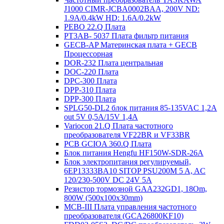
J1000 CIMR-JCBA0002BAA, 200V ND:
1.9A/0.4kW HD: 1.6A/0.2kW
PEBO 22.Q Плата
РТ3АВ- 5037 Плата фильтр питания
GECB-AP Материнская плата + GECB
Процессорная
DOR-232 Плата центральная
DOC-220 Плата
DPC-300 Плата
DPP-310 Плата
DPP-300 Плата
SPLG50-DL2 блок питания 85-135VAC 1,2А
out 5V 0,5А/15V 1,4А
Variocon 21.Q Плата частотного
преобразователя VF22BR и VF33BR
PCB GCIOA 360.Q Плата
Блок питания Hengfu HF150W-SDR-26A
Блок электропитания регулируемый,
6EP13333BA10 SITOP PSU200M 5 A, AC
120/230-500V DC 24V 5A
Резистор тормозной GAA232GD1, 18Om,
800W (500x100x30mm)
MCB-III Плата управления частотного
преобразователя (GCA26800KF10)