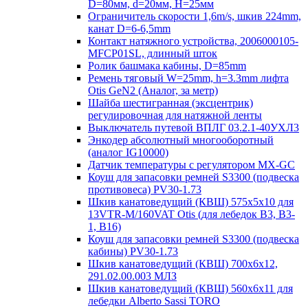
D=80мм, d=20мм, H=25мм
Ограничитель скорости 1,6m/s, шкив 224mm,
канат D=6-6,5mm
Контакт натяжного устройства, 2006000105-
MFCP01SL, длинный шток
Ролик башмака кабины, D=85mm
Ремень тяговый W=25mm, h=3.3mm лифта
Otis GeN2 (Аналог, за метр)
Шайба шестигранная (эксцентрик)
регулировочная для натяжной ленты
Выключатель путевой ВПЛГ 03.2.1-40УХЛ3
Энкодер абсолютный многооборотный
(аналог IG10000)
Датчик температуры с регулятором MX-GC
Коуш для запасовки ремней S3300 (подвеска
противовеса) PV30-1.73
Шкив канатоведущий (КВШ) 575х5х10 для
13VTR-M/160VAT Otis (для лебедок B3, B3-
1, B16)
Коуш для запасовки ремней S3300 (подвеска
кабины) PV30-1.73
Шкив канатоведущий (КВШ) 700х6х12,
291.02.00.003 МЛЗ
Шкив канатоведущий (КВШ) 560х6х11 для
лебедки Alberto Sassi TORO