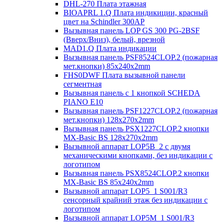
DHL-270 Плата этажная
BIOAPRL 1.Q Плата индикиции, красный
цвет на Schindler 300AP
Вызывная панель LOP GS 300 PG-2BSF
(Вверх/Вниз), белый, врезной
MAD1.Q Плата индикации
Вызывная панель PSF8524CLOP.2 (пожарная
мет.кнопки) 85х240х2mm
FHS0DWF Плата вызывной панели
сегментная
Вызывная панель с 1 кнопкой SCHEDA
PIANO E10
Вызывная панель PSF1227CLOP.2 (пожарная
мет.кнопки) 128х270х2mm
Вызывная панель PSX1227CLOP.2 кнопки
MX-Basic BS 128х270х2mm
Вызывной аппарат LOP5B_2 с двумя
механическими кнопками, без индикации с
логотипом
Вызывная панель PSX8524CLOP.2 кнопки
MX-Basic BS 85х240х2mm
Вызывной аппарат LOP5_1 S001/R3
сенсорный крайний этаж без индикации с
логотипом
Вызывной аппарат LOP5M_1 S001/R3