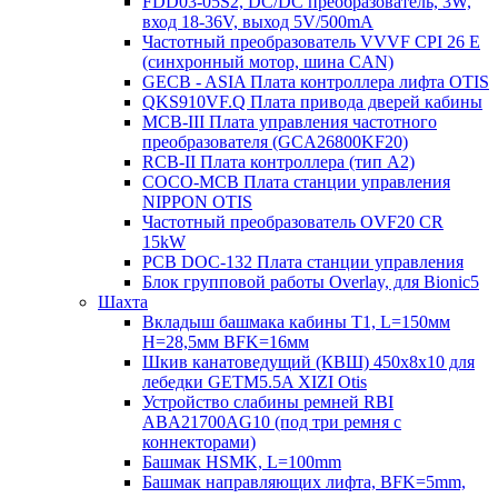
FDD03-05S2, DC/DC преобразователь, 3W,
вход 18-36V, выход 5V/500mA
Частотный преобразователь VVVF CPI 26 E
(синхронный мотор, шина CAN)
GECB - ASIA Плата контроллера лифта OTIS
QKS910VF.Q Плата привода дверей кабины
MCB-III Плата управления частотного
преобразователя (GCA26800KF20)
RCB-II Плата контроллера (тип A2)
COCO-MCB Плата станции управления
NIPPON OTIS
Частотный преобразователь OVF20 CR
15kW
PCB DOC-132 Плата станции управления
Блок групповой работы Overlay, для Bionic5
Шахта
Вкладыш башмака кабины T1, L=150мм
H=28,5мм BFK=16мм
Шкив канатоведущий (КВШ) 450х8х10 для
лебедки GETM5.5A XIZI Otis
Устройство слабины ремней RBI
ABA21700AG10 (под три ремня с
коннекторами)
Башмак HSMK, L=100mm
Башмак направляющих лифта, BFK=5mm,