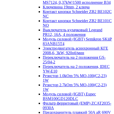
MS7124, 0,37kW/1500 исполнение В34
Ключевина 19mm, 2 ключа
Контакт кнопки Schneider ZB2 BE102C
NC
Контакт кнопки Schneider ZB2 BE101C
NO
Выключатель кулачковый Legrand
PR12, 16A, 4 положения
Модуль силовой (IGBT) Semikron SKiiP
83ANB15T4
Электродвигатель асинхронный КГЕ
2008-6, 3kW, 920об/мин
Переключатель на 2 положения GS-
25/04-2
Переключатель на 2 положения, IDEC
YW-E10
Резистор 1.0kOm 5% МО-100(С2-23)
1W
Резистор 2.7kOm 5% МО-100(С2-23)
1W
Модуль силовой (IGBT) Eupec
BSM100GD120DLC
Фильтр ферритовый (EMP) ZCAT2035-
0930A
Предохранитель плавкий 50A aR 690V