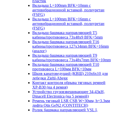
пластик
Вкладыш L=100mm BFK=10mm с
антивибрационной вставкой, полиуретан
(FSFG)
Вкладыш L=100mm BFK=16mm с
антивибрационной вставкой, полиуретан
(FSFG)
Вкладыш башмака направляющей T5
кабины/противовеса 73х48х9 BFK=5mm
Вкладыш башмака направляющей T16
кабины/противовеса 127х34mm BFK=16mm
(аналог)
Вкладыш башмака направляющей T9
кабины/противовеса 73х48х7mm BFK=10mm
Вкладыш башмака направляющей T10
противовеса L=100мм BFK=10мм
Шкив канатоведущий (КВШ) 210х6х10 для
лебедки Ziehl-Abegg
Контакт контроля обрыва тяговых ремней
XP-B30 (на 4 ремня)
Устройство грузовзвешивающее 34-43кН,
Dinacell Electronica (на 5 ремней)
Ремень тяговый LSR CSB W=30мм, h=3.3мм
лифта Otis GeN2 (CONTITECH)
Ролик башмака направляющей VSL I,