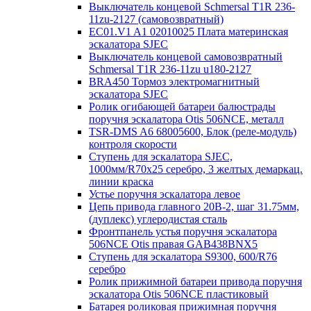
Выключатель концевой Schmersal T1R 236-
11zu-2127 (самовозвратный)
EC01.V1 A1 02010025 Плата материнская
эскалатора SJEC
Выключатель концевой самовозвратный
Schmersal T1R 236-11zu u180-2127
BRA450 Тормоз электромагнитный
эскалатора SJEC
Ролик огибающей батареи балюстрады
поручня эскалатора Otis 506NCE, металл
TSR-DMS A6 68005600, Блок (реле-модуль)
контроля скорости
Ступень для эскалатора SJEC,
1000мм/R70x25 серебро, 3 желтых демаркац.
линии краска
Устье поручня эскалатора левое
Цепь привода главного 20B-2, шаг 31.75мм,
(дуплекс) углеродистая сталь
Фронтпанель устья поручня эскалатора
506NCE Otis правая GAB438BNX5
Ступень для эскалатора S9300, 600/R76
серебро
Ролик прижимной батареи привода поручня
эскалатора Otis 506NCE пластиковый
Батарея роликовая прижимная поручня