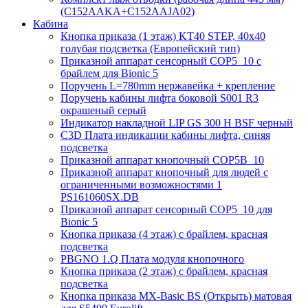
(C152AAKA+C152AAJA02)
Кабина
Кнопка приказа (1 этаж) KT40 STEP, 40х40
голубая подсветка (Европейский тип)
Приказной аппарат сенсорный COP5_10 с
брайлем для Bionic 5
Поручень L=780mm нержавейка + крепление
Поручень кабины лифта боковой S001 R3
окрашеный серый
Индикатор накладной LIP GS 300 H BSF черный
C3D Плата индикации кабины лифта, синяя
подсветка
Приказной аппарат кнопочный COP5B_10
Приказной аппарат кнопочный для людей с
ограниченными возможностями 1
PS161060SX.DB
Приказной аппарат сенсорный COP5_10 для
Bionic 5
Кнопка приказа (4 этаж) с брайлем, красная
подсветка
PBGNO 1.Q Плата модуля кнопочного
Кнопка приказа (2 этаж) с брайлем, красная
подсветка
Кнопка приказа MX-Basic BS (Открыть) матовая