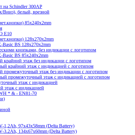
 на Schindler 300AP
/Вниз), белый, врезной
мет.кнопки) 85х240х2mm
я
O E10
мет.кнопки) 128х270х2mm
-Basic BS 128х270х2mm
скими кнопками, без индикации с логотипом
-Basic BS 85х240х2mm
 крайний этаж без индикации с логотипом
ый крайний этаж с индикацией с логотипом
й промежуточный этаж без индикации с логотипом
ый промежуточный этаж с индикацией с логотипом
точный этаж с индикацией
й этаж с индикацией
 WH * & - EN81-70
ли)
виной
1,2Ah, 97х43х58mm (Delta Battery)
3.2Ah, 134x67x60mm (Delta Battery)