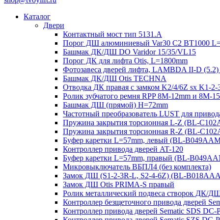
Каталог
Двери
Контактный мост тип 5131.A
Порог ДШ алюминиевый Var30 C2 BT1000 L
Башмак ДК/ДШ DO Varidor 15/35/VL15
Порог ДК для лифта Otis, L=1800mm
Фотозавеса дверей лифта, LAMBDA II-D (5.2)
Башмак ДК/ДШ Otis TECHNA
Отводка ДК правая с замком K2/4/6Z sx K1-
Ролик зубчатого ремня RPP 8M-12mm и 8M-
Башмак ДШ (прямой) H=72mm
Частотный преобразователь LUST для привод
Пружина закрытия торсионная L-Z (BL-C10
Пружина закрытия торсионная R-Z (BL-C10
Буфер каретки L=57mm, левый (BL-B049AA
Контроллер привода дверей AT-120
Буфер каретки L=57mm, правый (BL-B049A
Микровыключатель ВБПЛ4 (без комплекта)
Замок ДШ (S1-2-3R-L, S2-4-6Z) (BL-B018AA
Замок ДШ Otis PRIMA-S правый
Ролик металлический подвеса створок ДК/Д
Контроллер безщеточного привода дверей 
Контроллер привода дверей Sematic SDS DC-
Контроллер привода дверей Sematic SZS DC-