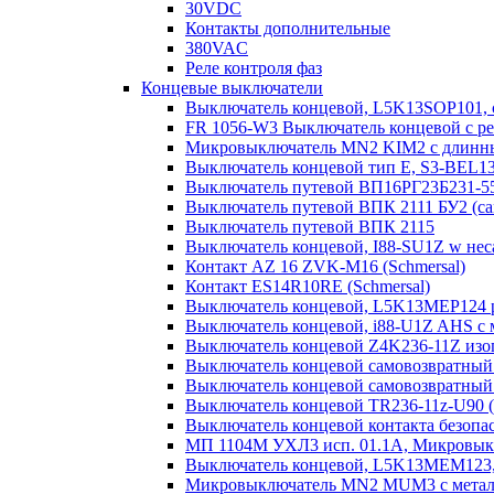
30VDC
Контакты дополнительные
380VAC
Реле контроля фаз
Концевые выключатели
Выключатель концевой, L5K13SOP101,
FR 1056-W3 Выключатель концевой с ре
Микровыключатель MN2 KIM2 с длинны
Выключатель концевой тип Е, S3-BEL1
Выключатель путевой ВП16РГ23Б231-5
Выключатель путевой ВПК 2111 БУ2 (с
Выключатель путевой ВПК 2115
Выключатель концевой, I88-SU1Z w нес
Контакт AZ 16 ZVK-M16 (Schmersal)
Контакт ES14R10RE (Schmersal)
Выключатель концевой, L5K13MEP124 р
Выключатель концевой, i88-U1Z AHS с ма
Выключатель концевой Z4K236-11Z изо
Выключатель концевой самовозвратный l
Выключатель концевой самовозвратный 
Выключатель концевой TR236-11z-U90 (
Выключатель концевой контакта безо
МП 1104М УХЛ3 исп. 01.1А, Микровык
Выключатель концевой, L5K13MEM123, 
Микровыключатель MN2 MUM3 с металл.