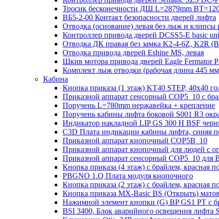
Тросик бесконечности ДШ L=2879mm BT=120
ВБ5-2-00 Контакт безопасности дверей лифта
Отводка (основание) левая без лыж и клипсы 
Контроллер привода дверей DCSS5-E basic un
Отводка ДК правая без замка K2-4-6Z, K2R 
Отводка привода дверей Eshine MS, левая
Шкив мотора привода дверей Eagle Fermator 
Комплект лыж отводки (рабочая длина 445
Кабина
Кнопка приказа (1 этаж) KT40 STEP, 40х40 го
Приказной аппарат сенсорный COP5_10 с брай
Поручень L=780mm нержавейка + крепление
Поручень кабины лифта боковой S001 R3 ок
Индикатор накладной LIP GS 300 H BSF чер
C3D Плата индикации кабины лифта, синяя п
Приказной аппарат кнопочный COP5B_10
Приказной аппарат кнопочный для людей с 
Приказной аппарат сенсорный COP5_10 для B
Кнопка приказа (4 этаж) с брайлем, красная п
PBGNO 1.Q Плата модуля кнопочного
Кнопка приказа (2 этаж) с брайлем, красная п
Кнопка приказа MX-Basic BS (Открыть) матова
Нажимной элемент кнопки (G) BP GS1 PT с б
BSI 3400, Блок аварийного освещения лифта 