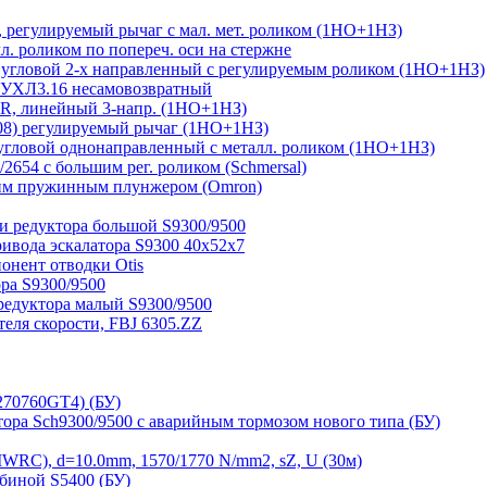
регулируемый рычаг с мал. мет. роликом (1НО+1НЗ)
 роликом по попереч. оси на стержне
угловой 2-х направленный с регулируемым роликом (1НО+1НЗ)
 УХЛ3.16 несамовозвратный
, линейный 3-напр. (1НО+1НЗ)
08) регулируемый рычаг (1НО+1НЗ)
гловой однонаправленный с металл. роликом (1НО+1НЗ)
654 с большим рег. роликом (Schmersal)
им пружинным плунжером (Omron)
и редуктора большой S9300/9500
ривода эскалатора S9300 40х52х7
нент отводки Otis
ра S9300/9500
редуктора малый S9300/9500
ля скорости, FBJ 6305.ZZ
270760GT4) (БУ)
тора Sch9300/9500 с аварийным тормозом нового типа (БУ)
RC), d=10.0mm, 1570/1770 N/mm2, sZ, U (30м)
биной S5400 (БУ)