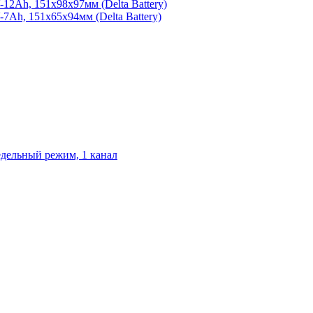
2Ah, 151х98х97мм (Delta Battery)
Ah, 151х65х94мм (Delta Battery)
едельный режим, 1 канал