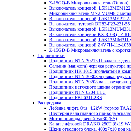
Z-15GQ-B Микровыключатель (Omron)
Выключатель концевой, L5K13MEM122, 
Микровыключатель MN2 MUM8 с металл.
Выключатель концевой, L5K13MEP122, 
Выключатель путевой ВП83-Г23-231-55
Выключатель концевой, L5K13MUM331R
Выключатель концевой KZ-8108 (TZ-81
Выключатель концевой, L5K13MIM311 у
Выключатель концевой Z4V7H-11z-1058/2
Z-15GD-B Микровыключатель с коротк
Подшипники
Подшипник NTN 30213 U вала звездочк
Сальник (манжета) червяка редуктора п
Подшипник HK 1015 игольчатый в компо
Подшипник NTN 30308 червяка редукто
Подшипник NTN 30208 вала звездочки 
Подшипник натяжного шкива ограничите
Подшипник NTN 6204.LLU
Подшипник FBJ 6311.2RS
Распродажа
Лебедка лифта Otis, 4,2kW (тормоз TAA
Шестерня вала главного привода эскала
Мотор привода дверей Var30 (БУ)
Канат лифтовой DRAKO 250T (8x19 W-IW
Шкив отводного блока, 400х7х10 под ка