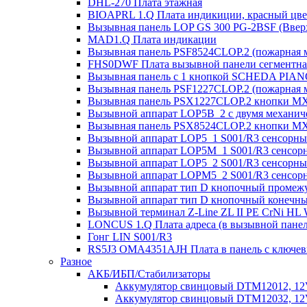
DHL-270 Плата этажная
BIOAPRL 1.Q Плата индикиции, красный цвет
Вызывная панель LOP GS 300 PG-2BSF (Вверх
MAD1.Q Плата индикации
Вызывная панель PSF8524CLOP.2 (пожарная 
FHS0DWF Плата вызывной панели сегментна
Вызывная панель с 1 кнопкой SCHEDA PIAN
Вызывная панель PSF1227CLOP.2 (пожарная 
Вызывная панель PSX1227CLOP.2 кнопки MX
Вызывной аппарат LOP5B_2 с двумя механиче
Вызывная панель PSX8524CLOP.2 кнопки MX
Вызывной аппарат LOP5_1 S001/R3 сенсорный
Вызывной аппарат LOP5M_1 S001/R3 сенсорн
Вызывной аппарат LOP5_2 S001/R3 сенсорны
Вызывной аппарат LOPM5_2 S001/R3 сенсорн
Вызывной аппарат тип D кнопочный промежу
Вызывной аппарат тип D кнопочный конечны
Вызывной терминал Z-Line ZL II PE CrNi HL
LONCUS 1.Q Плата адреса (в вызывной пане
Гонг LIN S001/R3
RS5J3 OMA4351AJH Плата в панель с ключе
Разное
АКБ/ИБП/Стабилизаторы
Аккумулятор свинцовый DTM12012, 12V-
Аккумулятор свинцовый DTM12032, 12V-