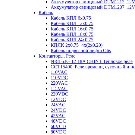
Аккумулятор свинцовый DTM1212, 12V-1
Аккумулятор свинцовый DTM1207, 12V-7
Кабель
Кабель КПЛ 6х0.75
Кабель КПЛ 12х0.75
Кабель КПЛ 16х0.75
Кабель КПЛ 18х0.75
Кабель КПЛ 24х0.75
КПЛК 2х0,75+4х(2х0,20)
Кабель подвесной лифта Otis
Контакторы, Реле
NR4-63G 12-18A CHINT Тепловое реле
CCT15400, Реле времени, суточный и н
110VAC
110VDC
220VAC
115VAC
220VDC
12VDC
24VAC
24VDC
42VAC
48VDC
60VCD
80VDC