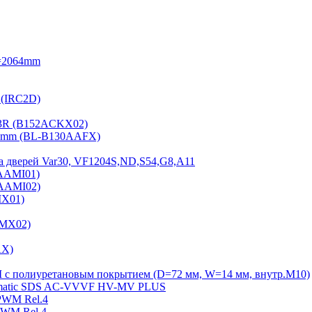
=2064mm
 (IRC2D)
2-3R (B152ACKX02)
15mm (BL-B130AAFX)
а дверей Var30, VF1204S,ND,S54,G8,A11
2AAMI01)
2AAMI02)
MX01)
AMX02)
AX)
Ш с полиуретановым покрытием (D=72 мм, W=14 мм, внутр.М10)
Sematiс SDS AC-VVVF HV-MV PLUS
PWM Rel.4
PWM Rel.4