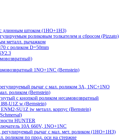
 с длинным штоком (1НО+1НЗ)
гулируемым роликовым толкателем и сбросом (Pizzato)
м металл. рычажком
370 с роликом D=50mm
5У2.3
амовозвратный)
амовозвратный 1NO+1NC (Bernstein)
егулируемый рычаг с мал. роликом 3А, 1NC+1NO
л. роликом (Bernstein)
гнутый с кнопкой роликом несамовозвратный
88-U1Z w (Bernstein)
ENM2-SU1Z iw металл. корпус (Bernstein)
Schmersal)
пасности HUNTER
лючатель 10А 660V, 1NO+1NC
регулируемый рычаг с мал. мет. роликом (1НО+1НЗ)
 роликом по прод. оси на стержне