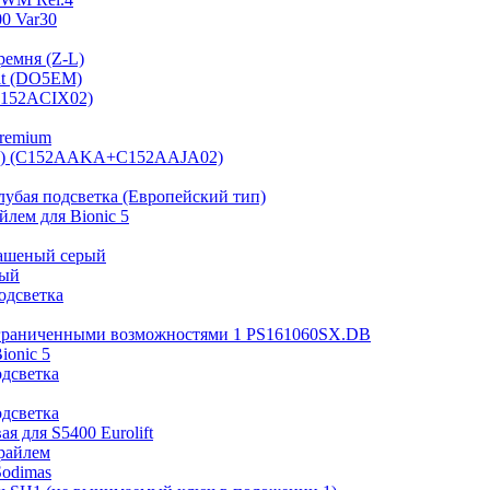
0 Var30
ремня (Z-L)
it (DO5EM)
(B152ACIX02)
Premium
 мм) (C152AAKA+C152AAJA02)
лубая подсветка (Европейский тип)
лем для Bionic 5
рашеный серый
ный
одсветка
ограниченными возможностями 1 PS161060SX.DB
ionic 5
одсветка
одсветка
я для S5400 Eurolift
райлем
Sodimas