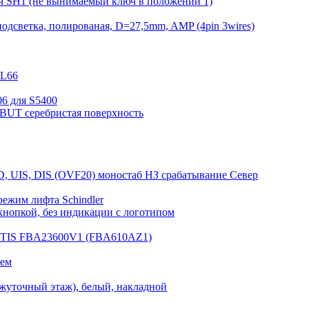
ч SH1 (не вынимаемый ключ в положении 1)
одсветка, полированая, D=27,5mm, AMP (4pin 3wires)
KL66
6 для S5400
DBUT серебристая поверхность
D, UIS, DIS (OVF20) моностаб НЗ срабатывание Cевер
режим лифта Schindler
нопкой, без индикации с логотипом
OTIS FBA23600V1 (FBA610AZ1)
лем
жуточный этаж), белый, накладной