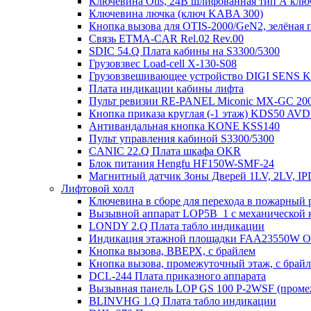
Ключевина Otis, 24В шлифованная тип А клю
Ключевина лючка (ключ KABA 300)
Кнопка вызова для OTIS-2000/GeN2, зелёная п
Связь ETMA-CAR Rel.02 Rev.00
SDIC 54.Q Плата кабины на S3300/5300
Грузовзвес Load-cell X-130-S08
Грузовзвешивающее устройство DIGI SENS 
Плата индикации кабины лифта
Пульт ревизии RE-PANEL Miconic MX-GC 200
Кнопка приказа круглая (-1 этаж) KDS50 AV
Антивандальная кнопка KONE KSS140
Пульт управления кабиной S3300/5300
CANIC 22.Q Плата шкафа OKR
Блок питания Hengfu HF150W-SMF-24
Магнитный датчик Зоны Дверей 1LV, 2LV, IP
Лифтовой холл
Ключевина в сборе для перехода в пожарный 
Вызывной аппарат LOP5B_1 с механической к
LONDY 2.Q Плата табло индикации
Индикация этажной площадки FAA23550W 
Кнопка вызова, ВВЕРХ, с брайлем
Кнопка вызова, промежуточный этаж, с брай
DCL-244 Плата приказного аппарата
Вызывная панель LOP GS 100 P-2WSF (проме
BLINVHG 1.Q Плата табло индикации