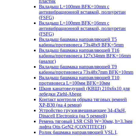
пластик
Вкладыш L=100mm BFK=10mm с
антивибрационной вставкой, полиуретан
(FSFG)
Вкладыш L=100mm BFK=16mm с
антивибрационной вставкой, полиуретан
(FSFG)
Вкладыш башмака направляющей T5
кабины/противовеса 73х48х9 BFK=5mm
Вкладыш башмака направляющей T16
кабины/противовеса 127х34mm BFK=16mm
(аналог)
Вкладыш башмака направляющей T9
кабины/противовеса 73х48х7mm BFK=10mm
Вкладыш башмака направляющей T10
противовеса L=100мм BFK=10мм
Шкив канатоведущий (КВШ) 210х6х10 для
лебедки Ziehl-Abegg
Контакт контроля обрыва тяговых ремней
XP-B30 (на 4 ремня)
Устройство грузовзвешивающее 34-43кН,
Dinacell Electronica (на 5 ремней)
Ремень тяговый LSR CSB W=30мм, h=3.3мм
лифта Otis GeN2 (CONTITECH)
Ролик башмака направляющей VSL I,