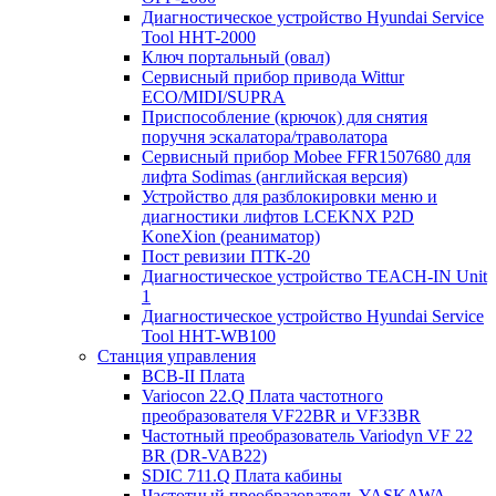
Диагностическое устройство Hyundai Service
Tool HHT-2000
Ключ портальный (овал)
Сервисный прибор привода Wittur
ECO/MIDI/SUPRA
Приспособление (крючок) для снятия
поручня эскалатора/траволатора
Сервисный прибор Mobee FFR1507680 для
лифта Sodimas (английская версия)
Устройство для разблокировки меню и
диагностики лифтов LCEKNX P2D
KoneXion (реаниматор)
Пост ревизии ПТК-20
Диагностическое устройство TEACH-IN Unit
1
Диагностическое устройство Hyundai Service
Tool HHT-WB100
Станция управления
BCB-II Плата
Variocon 22.Q Плата частотного
преобразователя VF22BR и VF33BR
Частотный преобразователь Variodyn VF 22
BR (DR-VAB22)
SDIC 711.Q Плата кабины
Частотный преобразователь YASKAWA