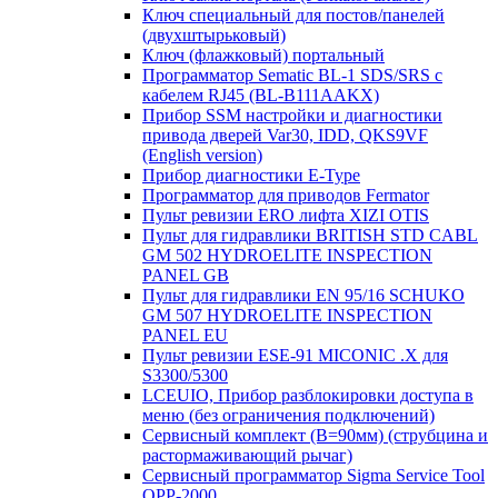
Ключ специальный для постов/панелей
(двухштырьковый)
Ключ (флажковый) портальный
Программатор Sematic BL-1 SDS/SRS с
кабелем RJ45 (BL-B111AAKX)
Прибор SSM настройки и диагностики
привода дверей Var30, IDD, QKS9VF
(English version)
Прибор диагностики E-Type
Программатор для приводов Fermator
Пульт ревизии ERO лифта XIZI OTIS
Пульт для гидравлики BRITISH STD CABL
GM 502 HYDROELITE INSPECTION
PANEL GB
Пульт для гидравлики EN 95/16 SCHUKO
GM 507 HYDROELITE INSPECTION
PANEL EU
Пульт ревизии ESE-91 MICONIC .X для
S3300/5300
LCEUIO, Прибор разблокировки доступа в
меню (без ограничения подключений)
Сервисный комплект (В=90мм) (струбцина и
растормаживающий рычаг)
Сервисный программатор Sigma Service Tool
OPP-2000