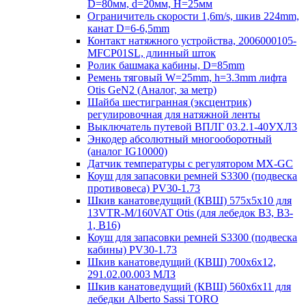
D=80мм, d=20мм, H=25мм
Ограничитель скорости 1,6m/s, шкив 224mm,
канат D=6-6,5mm
Контакт натяжного устройства, 2006000105-
MFCP01SL, длинный шток
Ролик башмака кабины, D=85mm
Ремень тяговый W=25mm, h=3.3mm лифта
Otis GeN2 (Аналог, за метр)
Шайба шестигранная (эксцентрик)
регулировочная для натяжной ленты
Выключатель путевой ВПЛГ 03.2.1-40УХЛ3
Энкодер абсолютный многооборотный
(аналог IG10000)
Датчик температуры с регулятором MX-GC
Коуш для запасовки ремней S3300 (подвеска
противовеса) PV30-1.73
Шкив канатоведущий (КВШ) 575х5х10 для
13VTR-M/160VAT Otis (для лебедок B3, B3-
1, B16)
Коуш для запасовки ремней S3300 (подвеска
кабины) PV30-1.73
Шкив канатоведущий (КВШ) 700х6х12,
291.02.00.003 МЛЗ
Шкив канатоведущий (КВШ) 560х6х11 для
лебедки Alberto Sassi TORO