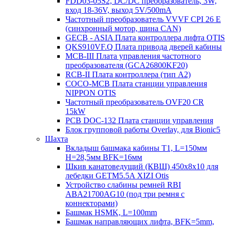
FDD03-05S2, DC/DC преобразователь, 3W,
вход 18-36V, выход 5V/500mA
Частотный преобразователь VVVF CPI 26 E
(синхронный мотор, шина CAN)
GECB - ASIA Плата контроллера лифта OTIS
QKS910VF.Q Плата привода дверей кабины
MCB-III Плата управления частотного
преобразователя (GCA26800KF20)
RCB-II Плата контроллера (тип A2)
COCO-MCB Плата станции управления
NIPPON OTIS
Частотный преобразователь OVF20 CR
15kW
PCB DOC-132 Плата станции управления
Блок групповой работы Overlay, для Bionic5
Шахта
Вкладыш башмака кабины T1, L=150мм
H=28,5мм BFK=16мм
Шкив канатоведущий (КВШ) 450х8х10 для
лебедки GETM5.5A XIZI Otis
Устройство слабины ремней RBI
ABA21700AG10 (под три ремня с
коннекторами)
Башмак HSMK, L=100mm
Башмак направляющих лифта, BFK=5mm,