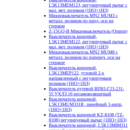
L5K13MEM123, регулируемый рычаг с
мал. мет. роликом (1НО+1НЗ)
Микровыключатель MN2 MUM3 с
металл. роликом по прод. оси на
стержне
Z-15GQ-B Микровыключатель (Omron)
Выключатель концевой,
L5K13MEM122, регулируемый рычаг с
мал. мет. роликом (1НО+1НЗ)
Микровыключатель MN2 MUM8 с
металл. роликом по попереч. оси на
стержне
Выключатель концевой,
L5K13MEP122, угловой 2-х
направленный с регулируемым
роликом (1НО+1НЗ)
Выключатель путевой ВП83-Г23-231-
55 УХЛ3.16 несамовозвратный
Выключатель концевой,
L5K13MUM331R, линейный 3-напр.
(1НО+1НЗ)
Выключатель концевой KZ-8108 (TZ-
8108) регулируемый рычаг (1НО+1НЗ)
Выключатель концевой, L5K13MIM311