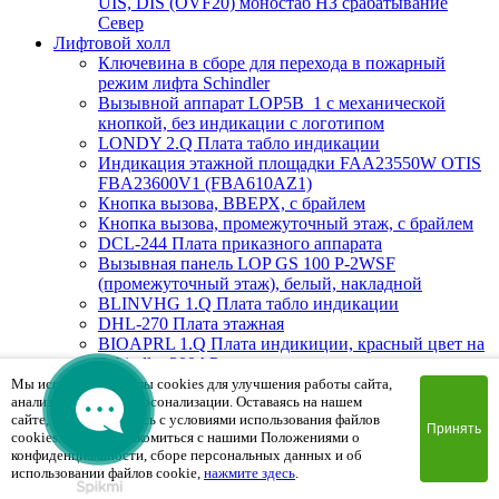
UIS, DIS (OVF20) моностаб НЗ срабатывание
Cевер
Лифтовой холл
Ключевина в сборе для перехода в пожарный
режим лифта Schindler
Вызывной аппарат LOP5B_1 с механической
кнопкой, без индикации с логотипом
LONDY 2.Q Плата табло индикации
Индикация этажной площадки FAA23550W OTIS
FBA23600V1 (FBA610AZ1)
Кнопка вызова, ВВЕРХ, с брайлем
Кнопка вызова, промежуточный этаж, с брайлем
DCL-244 Плата приказного аппарата
Вызывная панель LOP GS 100 P-2WSF
(промежуточный этаж), белый, накладной
BLINVHG 1.Q Плата табло индикации
DHL-270 Плата этажная
BIOAPRL 1.Q Плата индикиции, красный цвет на
Schindler 300AP
Вызывная панель LOP GS 300 PG-2BSF (Вверх/
Мы используем файлы cookies для улучшения работы сайта,
анализа трафика и персонализации. Оставаясь на нашем
Вниз), белый, врезной
сайте, вы соглашаетесь с условиями использования файлов
MAD1.Q Плата индикации
Принять
cookies. Чтобы ознакомиться с нашими Положениями о
Вызывная панель PSF8524CLOP.2 (пожарная
конфиденциальности, сборе персональных данных и об
мет.кнопки) 85х240х2mm
использовании файлов cookie,
нажмите здесь
.
FHS0DWF Плата вызывной панели сегментная