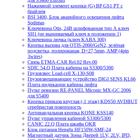
для S5400 Eurolift
Нажимной элемент кнопки (G) BP GS1 PT с
брайлем
BSI 3400, Блок аварийного освещения лифта
Sodimas
Ключевина Otis, 24В шлифованная тип А ключ
SH1 (не вынимаемый ключ в положении 1)
Ключевина лючка (ключ KABA 300)
Кнопка вызова для OTIS-2000/GeN2, зелёная
подсветка, полированая, D=27,5mm, AMP (4pin
3wires)
Связь ETMA-CAR Rel.02 Rev.00
SDIC 54.Q Плата кабины на S3300/5300
Грузовзвес Load-cell X-130-S08
Грузовзвешивающее устройство DIGI SENS KL66
Плата индикации кабины лифта
Пульт ревизии RE-PANEL Miconic MX-GC 2006
для S5400
Кнопка приказа круглая (-1 этаж) KDS50 AVDBUT
серебристая поверхность
Антивандальная кнопка KONE KSS140
Пульт управления кабиной S3300/5300
CANIC 22.Q Плата шкафа OKR
Блок питания Hengfu HF150W-SMF-24
Магнитный датчик Зоны Дверей 1LV, 2LV, IPD,