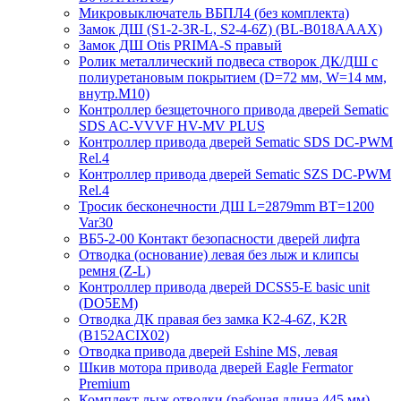
Микровыключатель ВБПЛ4 (без комплекта)
Замок ДШ (S1-2-3R-L, S2-4-6Z) (BL-B018AAAX)
Замок ДШ Otis PRIMA-S правый
Ролик металлический подвеса створок ДК/ДШ с
полиуретановым покрытием (D=72 мм, W=14 мм,
внутр.М10)
Контроллер безщеточного привода дверей Sematiс
SDS AC-VVVF HV-MV PLUS
Контроллер привода дверей Sematic SDS DC-PWM
Rel.4
Контроллер привода дверей Sematic SZS DC-PWM
Rel.4
Тросик бесконечности ДШ L=2879mm BT=1200
Var30
ВБ5-2-00 Контакт безопасности дверей лифта
Отводка (основание) левая без лыж и клипсы
ремня (Z-L)
Контроллер привода дверей DCSS5-E basic unit
(DO5EM)
Отводка ДК правая без замка K2-4-6Z, K2R
(B152ACIX02)
Отводка привода дверей Eshine MS, левая
Шкив мотора привода дверей Eagle Fermator
Premium
Комплект лыж отводки (рабочая длина 445 мм)