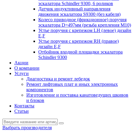
эскалатора Schindler 9300, 6 роликов
Датчик индуктивный направления
движения эскалатора S9300 (без кабеля)
Колесо приводное (фрикционное) поручня
эскалатора D=497мм (резьба крепления M10)
Устье поручня с крепежом LH (левое) дизайн
E,F
Устье поручня с крепежом RH (правое)
дизайн E,F
Отбойник входной площадки эскалатора
Schindler 9300
Акции
О компании
Услуги
Диагностика и ремонт лебедок
Ремонт лифтовых плат и иных электронных
компонентов
Изготовление и поставка канатоведущих шкивов
и блоков
Контакты
Статьи
Выбрать производителя