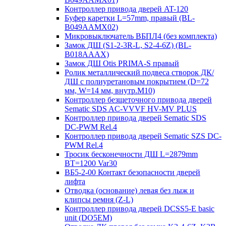
Контроллер привода дверей AT-120
Буфер каретки L=57mm, правый (BL-
B049AAMX02)
Микровыключатель ВБПЛ4 (без комплекта)
Замок ДШ (S1-2-3R-L, S2-4-6Z) (BL-
B018AAAX)
Замок ДШ Otis PRIMA-S правый
Ролик металлический подвеса створок ДК/
ДШ с полиуретановым покрытием (D=72
мм, W=14 мм, внутр.М10)
Контроллер безщеточного привода дверей
Sematiс SDS AC-VVVF HV-MV PLUS
Контроллер привода дверей Sematic SDS
DC-PWM Rel.4
Контроллер привода дверей Sematic SZS DC-
PWM Rel.4
Тросик бесконечности ДШ L=2879mm
BT=1200 Var30
ВБ5-2-00 Контакт безопасности дверей
лифта
Отводка (основание) левая без лыж и
клипсы ремня (Z-L)
Контроллер привода дверей DCSS5-E basic
unit (DO5EM)