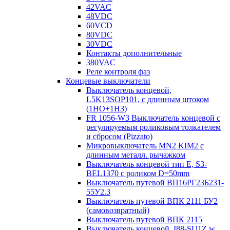
42VAC
48VDC
60VCD
80VDC
30VDC
Контакты дополнительные
380VAC
Реле контроля фаз
Концевые выключатели
Выключатель концевой,
L5K13SOP101, с длинным штоком
(1НО+1НЗ)
FR 1056-W3 Выключатель концевой с
регулируемым роликовым толкателем
и сбросом (Pizzato)
Микровыключатель MN2 KIM2 с
длинным металл. рычажком
Выключатель концевой тип Е, S3-
BEL1370 с роликом D=50mm
Выключатель путевой ВП16РГ23Б231-
55У2.3
Выключатель путевой ВПК 2111 БУ2
(самовозвратный)
Выключатель путевой ВПК 2115
Выключатель концевой, I88-SU1Z w