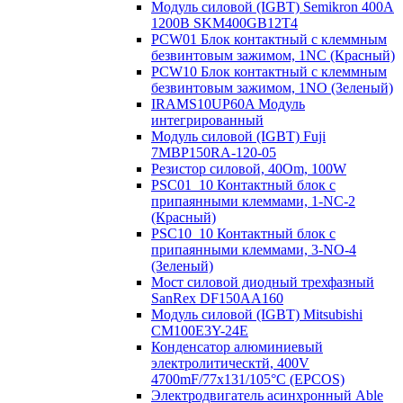
Модуль силовой (IGBT) Semikron 400А
1200В SKM400GB12T4
PCW01 Блок контактный с клеммным
безвинтовым зажимом, 1NC (Красный)
PCW10 Блок контактный с клеммным
безвинтовым зажимом, 1NO (Зеленый)
IRAMS10UP60A Модуль
интегрированный
Модуль силовой (IGBT) Fuji
7MBP150RA-120-05
Резистор силовой, 40Om, 100W
PSC01_10 Контактный блок с
припаянными клеммами, 1-NC-2
(Красный)
PSC10_10 Контактный блок с
припаянными клеммами, 3-NO-4
(Зеленый)
Мост силовой диодный трехфазный
SanRex DF150AA160
Модуль силовой (IGBT) Mitsubishi
CM100E3Y-24E
Конденсатор алюминиевый
электролитическтй, 400V
4700mF/77x131/105°C (EPCOS)
Электродвигатель асинхронный Able