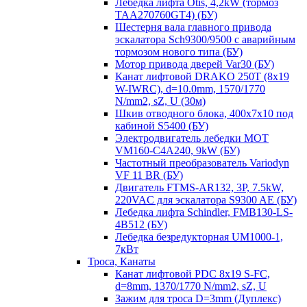
Лебедка лифта Otis, 4,2kW (тормоз
TAA270760GT4) (БУ)
Шестерня вала главного привода
эскалатора Sch9300/9500 с аварийным
тормозом нового типа (БУ)
Мотор привода дверей Var30 (БУ)
Канат лифтовой DRAKO 250T (8x19
W-IWRC), d=10.0mm, 1570/1770
N/mm2, sZ, U (30м)
Шкив отводного блока, 400х7х10 под
кабиной S5400 (БУ)
Электродвигатель лебедки MOT
VM160-C4A240, 9kW (БУ)
Частотный преобразователь Variodyn
VF 11 BR (БУ)
Двигатель FTMS-AR132, 3P, 7.5kW,
220VAC для эскалатора S9300 AE (БУ)
Лебедка лифта Schindler, FMB130-LS-
4B512 (БУ)
Лебедка безредукторная UM1000-1,
7кВт
Троса, Канаты
Канат лифтовой PDC 8x19 S-FC,
d=8mm, 1370/1770 N/mm2, sZ, U
Зажим для троса D=3mm (Дуплекс)