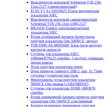
Выключатель концевой Schmersal T1R 236-
11zu-2127 (самовозвратный)
EC01.V1 A1 02010025 Плата материнская
эскалатора SJEC
Выключатель концевой самовозвратный
Schmersal T1R 236-11zu u180-2127
BRA450 Тормоз электромагнитный
эскалатора SJEC
Ролик огибающей батареи балюстрады
поручня эскалатора Otis 506NCE, металл
TSR-DMS A6 68005600, Блок (реле-модуль)
контроля скорости
Ступень для эскалатора SJEC,
1000мм/R70x25 серебро, 3 желтых демаркац.
линии краска
Устье поручня эскалатора левое
Цепь привода главного 20B-2, шаг 31.75мм,
(дуплекс) углеродистая сталь
Фронтпанель устья поручня эскалатора
506NCE Otis правая GAB438BNX5
Ступень для эскалатора S9300, 600/R76
серебро
Ролик прижимной батареи привода поручня
эскалатора Otis 506NCE пластиковый
Батарея роликовая прижимная поручня