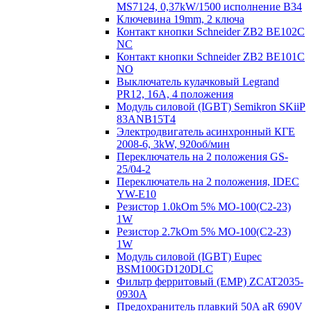
MS7124, 0,37kW/1500 исполнение В34
Ключевина 19mm, 2 ключа
Контакт кнопки Schneider ZB2 BE102C
NC
Контакт кнопки Schneider ZB2 BE101C
NO
Выключатель кулачковый Legrand
PR12, 16A, 4 положения
Модуль силовой (IGBT) Semikron SKiiP
83ANB15T4
Электродвигатель асинхронный КГЕ
2008-6, 3kW, 920об/мин
Переключатель на 2 положения GS-
25/04-2
Переключатель на 2 положения, IDEC
YW-E10
Резистор 1.0kOm 5% МО-100(С2-23)
1W
Резистор 2.7kOm 5% МО-100(С2-23)
1W
Модуль силовой (IGBT) Eupec
BSM100GD120DLC
Фильтр ферритовый (EMP) ZCAT2035-
0930A
Предохранитель плавкий 50A aR 690V