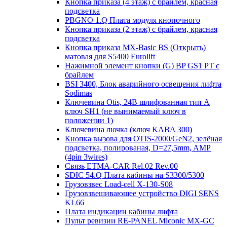
Кнопка приказа (4 этаж) с брайлем, красная
подсветка
PBGNO 1.Q Плата модуля кнопочного
Кнопка приказа (2 этаж) с брайлем, красная
подсветка
Кнопка приказа MX-Basic BS (Открыть)
матовая для S5400 Eurolift
Нажимной элемент кнопки (G) BP GS1 PT с
брайлем
BSI 3400, Блок аварийного освещения лифта
Sodimas
Ключевина Otis, 24В шлифованная тип А
ключ SH1 (не вынимаемый ключ в
положении 1)
Ключевина лючка (ключ KABA 300)
Кнопка вызова для OTIS-2000/GeN2, зелёная
подсветка, полированая, D=27,5mm, AMP
(4pin 3wires)
Связь ETMA-CAR Rel.02 Rev.00
SDIC 54.Q Плата кабины на S3300/5300
Грузовзвес Load-cell X-130-S08
Грузовзвешивающее устройство DIGI SENS
KL66
Плата индикации кабины лифта
Пульт ревизии RE-PANEL Miconic MX-GC