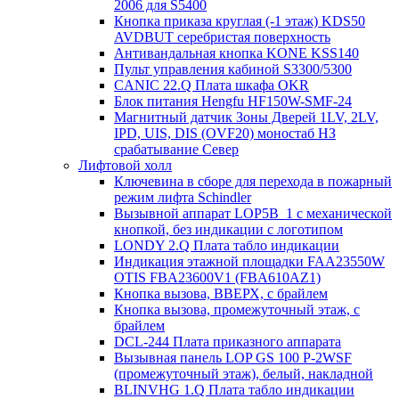
2006 для S5400
Кнопка приказа круглая (-1 этаж) KDS50
AVDBUT серебристая поверхность
Антивандальная кнопка KONE KSS140
Пульт управления кабиной S3300/5300
CANIC 22.Q Плата шкафа OKR
Блок питания Hengfu HF150W-SMF-24
Магнитный датчик Зоны Дверей 1LV, 2LV,
IPD, UIS, DIS (OVF20) моностаб НЗ
срабатывание Cевер
Лифтовой холл
Ключевина в сборе для перехода в пожарный
режим лифта Schindler
Вызывной аппарат LOP5B_1 с механической
кнопкой, без индикации с логотипом
LONDY 2.Q Плата табло индикации
Индикация этажной площадки FAA23550W
OTIS FBA23600V1 (FBA610AZ1)
Кнопка вызова, ВВЕРХ, с брайлем
Кнопка вызова, промежуточный этаж, с
брайлем
DCL-244 Плата приказного аппарата
Вызывная панель LOP GS 100 P-2WSF
(промежуточный этаж), белый, накладной
BLINVHG 1.Q Плата табло индикации