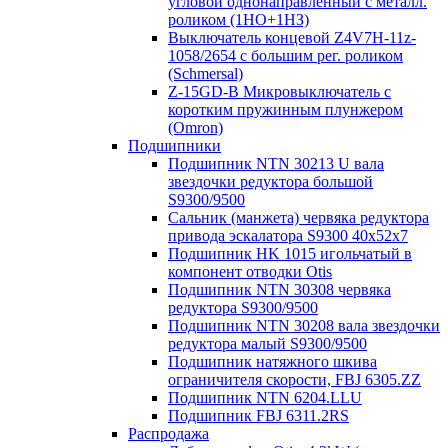
угловой однонаправленный с металл.
роликом (1НО+1НЗ)
Выключатель концевой Z4V7H-11z-
1058/2654 с большим рег. роликом
(Schmersal)
Z-15GD-B Микровыключатель с
коротким пружинным плунжером
(Omron)
Подшипники
Подшипник NTN 30213 U вала
звездочки редуктора большой
S9300/9500
Сальник (манжета) червяка редуктора
привода эскалатора S9300 40х52х7
Подшипник HK 1015 игольчатый в
компонент отводки Otis
Подшипник NTN 30308 червяка
редуктора S9300/9500
Подшипник NTN 30208 вала звездочки
редуктора малый S9300/9500
Подшипник натяжного шкива
ограничителя скорости, FBJ 6305.ZZ
Подшипник NTN 6204.LLU
Подшипник FBJ 6311.2RS
Распродажа