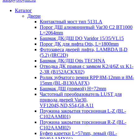
Каталог
Двери
Контактный мост тип 5131.A
Порог ДШ алюминиевый Var30 C2 BT1000
L=2064mm
Башмак ДК/ДШ DO Varidor 15/35/VL15
Порог ДК для лифта Otis, L=1800mm
Фотозавеса дверей лифта, LAMBDA II-D
(5.2) (IRC2D)
Башмак ДК/ДШ Otis TECHNA
Отводка ДК правая с замком K2/4/6Z sx K1-
2-3R (B152ACKX02)
Ролик зубчатого ремня RPP 8M-12mm и 8M-
15mm (BL-B130AAFX)
Башмак ДШ (прямой) H=72mm
Частотный преобразователь LUST для
привода дверей Var30,
VF1204S,ND,S54,G8,A11
Пружина закрытия торсионная L-Z (BL-
C102AAMI01)
Пружина закрытия торсионная R-Z (BL-
C102AAMI02)
Буфер каретки L=57mm, левый (BL-
B049AAMX01)