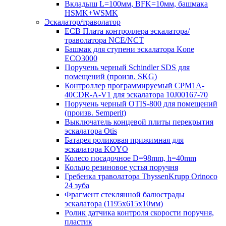
Вкладыш L=100мм, BFK=10мм, башмака
HSMK+WSMK
Эскалатор/траволатор
ECB Плата контроллера эскалатора/
траволатора NCE/NCT
Башмак для ступени эскалатора Kone
ECO3000
Поручень черный Schindler SDS для
помещений (произв. SKG)
Контроллер программируемый CPM1A-
40CDR-A-V1 для эскалатора 10J00167-70
Поручень черный OTIS-800 для помещений
(произв. Semperit)
Выключатель концевой плиты перекрытия
эскалатора Otis
Батарея роликовая прижимная для
эскалатора KOYO
Колесо посадочное D=98mm, h=40mm
Кольцо резиновое устья поручня
Гребенка траволатора ThyssenKrupp Orinoco
24 зуба
Фрагмент стеклянной балюстрады
эскалатора (1195х615х10мм)
Ролик датчика контроля скорости поручня,
пластик