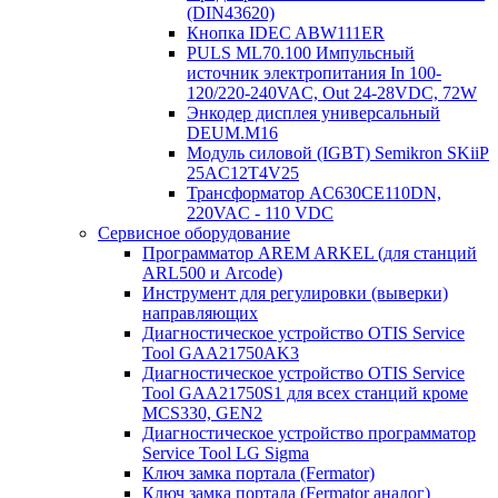
(DIN43620)
Кнопка IDEC ABW111ER
PULS ML70.100 Импульсный
источник электропитания In 100-
120/220-240VAC, Out 24-28VDC, 72W
Энкодер дисплея универсальный
DEUM.M16
Модуль силовой (IGBT) Semikron SKiiP
25AC12T4V25
Трансформатор AC630CE110DN,
220VAC - 110 VDC
Сервисное оборудование
Программатор AREM ARKEL (для станций
ARL500 и Arcode)
Инструмент для регулировки (выверки)
направляющих
Диагностическое устройство OTIS Service
Tool GAA21750AK3
Диагностическое устройство OTIS Service
Tool GAA21750S1 для всех станций кроме
MCS330, GEN2
Диагностическое устройство программатор
Service Tool LG Sigma
Ключ замка портала (Fermator)
Ключ замка портала (Fermator аналог)