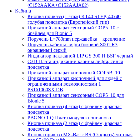
(C152AAKA+C152AAJA02)
Кабина
Кнопка приказа (1 этаж) KT40 STEP, 40х40
голубая подсветка (Европейский тип)
Приказной аппарат сенсорный COP5_10 с
брайлем для Bionic 5
Поручень L=780mm нержавейка + крепление
Поручень кабины лифта боковой S001 R3
окрашеный серый
Индикатор накладной LIP GS 300 H BSF черный
C3D Плата индикации кабины лифта, синяя
подсветка
Приказной аппарат кнопочный COP5B_10
Приказной аппарат кнопочный для людей с
ограниченными возможностями 1
PS161060SX.DB
Приказной аппарат сенсорный COP5_10 для
Bionic 5
Кнопка приказа (4 этаж) с брайлем, красная
подсветка
PBGNO 1.Q Плата модуля кнопочного
Кнопка приказа (2 этаж) с брайлем, красная
подсветка
Кнопка приказа MX-Basic BS (Открыть) матовая