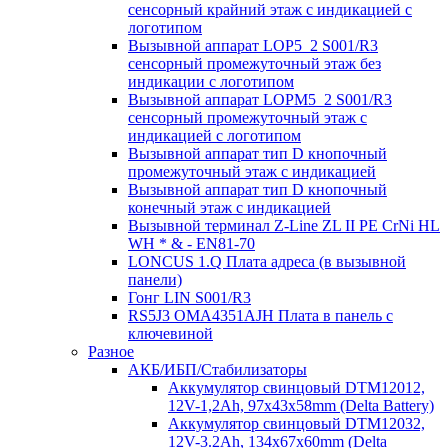
сенсорный крайний этаж с индикацией с
логотипом
Вызывной аппарат LOP5_2 S001/R3
сенсорный промежуточный этаж без
индикации с логотипом
Вызывной аппарат LOPM5_2 S001/R3
сенсорный промежуточный этаж с
индикацией с логотипом
Вызывной аппарат тип D кнопочный
промежуточный этаж с индикацией
Вызывной аппарат тип D кнопочный
конечный этаж с индикацией
Вызывной терминал Z-Line ZL II PE CrNi HL
WH * & - EN81-70
LONCUS 1.Q Плата адреса (в вызывной
панели)
Гонг LIN S001/R3
RS5J3 OMA4351AJH Плата в панель с
ключевиной
Разное
АКБ/ИБП/Стабилизаторы
Аккумулятор свинцовый DTM12012,
12V-1,2Ah, 97х43х58mm (Delta Battery)
Аккумулятор свинцовый DTM12032,
12V-3.2Ah, 134x67x60mm (Delta