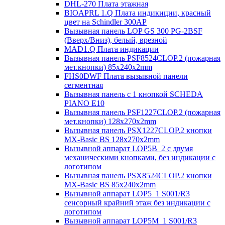
DHL-270 Плата этажная
BIOAPRL 1.Q Плата индикиции, красный
цвет на Schindler 300AP
Вызывная панель LOP GS 300 PG-2BSF
(Вверх/Вниз), белый, врезной
MAD1.Q Плата индикации
Вызывная панель PSF8524CLOP.2 (пожарная
мет.кнопки) 85х240х2mm
FHS0DWF Плата вызывной панели
сегментная
Вызывная панель с 1 кнопкой SCHEDA
PIANO E10
Вызывная панель PSF1227CLOP.2 (пожарная
мет.кнопки) 128х270х2mm
Вызывная панель PSX1227CLOP.2 кнопки
MX-Basic BS 128х270х2mm
Вызывной аппарат LOP5B_2 с двумя
механическими кнопками, без индикации с
логотипом
Вызывная панель PSX8524CLOP.2 кнопки
MX-Basic BS 85х240х2mm
Вызывной аппарат LOP5_1 S001/R3
сенсорный крайний этаж без индикации с
логотипом
Вызывной аппарат LOP5M_1 S001/R3