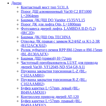
Двери
Контактный мост тип 5131.A
Порог ДШ алюминиевый Var30 C2 BT1000
L=2064mm
Башмак ДК/ДШ DO Varidor 15/35/VL15
Порог ДК для лифта Otis, L=1800mm
Фотозавеса дверей лифта, LAMBDA II-D (5.2)
(IRC2D)
Башмак ДК/ДШ Otis TECHNA
Отводка ДК правая с замком K2/4/6Z sx K1-2-3R
(B152ACKX02)
Ролик зубчатого ремня RPP 8M-12mm и 8M-15mm
(BL-B130AAFX)
Башмак ДШ (прямой) H=72mm
Частотный преобразователь LUST для привода
дверей Var30, VF1204S,ND,S54,G8,A11
Пружина закрытия торсионная L-Z (BL-
C102AAMI01)
Пружина закрытия торсионная R-Z (BL-
C102AAMI02)
Буфер каретки L=57mm, левый (BL-
B049AAMX01)
Контроллер привода дверей AT-120
Буфер каретки L=57mm, правый (BL-
B049AAMX02)