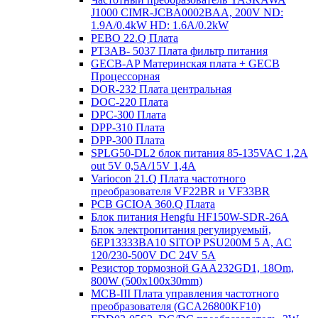
J1000 CIMR-JCBA0002BAA, 200V ND:
1.9A/0.4kW HD: 1.6A/0.2kW
PEBO 22.Q Плата
РТ3АВ- 5037 Плата фильтр питания
GECB-AP Материнская плата + GECB
Процессорная
DOR-232 Плата центральная
DOC-220 Плата
DPC-300 Плата
DPP-310 Плата
DPP-300 Плата
SPLG50-DL2 блок питания 85-135VAC 1,2А
out 5V 0,5А/15V 1,4А
Variocon 21.Q Плата частотного
преобразователя VF22BR и VF33BR
PCB GCIOA 360.Q Плата
Блок питания Hengfu HF150W-SDR-26A
Блок электропитания регулируемый,
6EP13333BA10 SITOP PSU200M 5 A, AC
120/230-500V DC 24V 5A
Резистор тормозной GAA232GD1, 18Om,
800W (500x100x30mm)
MCB-III Плата управления частотного
преобразователя (GCA26800KF10)