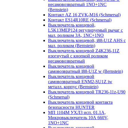
несамовозвратный 1NO+1NC
(Bernstein)
Контакт AZ 16 ZVK-M16 (Schmersal)
Контакт ES14R10RE (Schmersal)
Выключатель концевой,
L5K13MEP124 регулируемый рычаг с
мал. роликом 3А, 1NC+1NO
Выключатель концевой, i88-U1Z AHS с
мал. роликом (Bernstein)
Выключатель концевой Z4K236-11Z
изогнутый с кнопкой роликом
несамовозвратный
Выключатель концевой
самовозвратный l88-U1Z w (Bernstein)
Выключатель концевой
самовозвратный ENM2-SU1Z iw
металл. корпус (Bernstein)
Выключатель концевой TR236-11z-U90
(Schmersal)
Выключатель концевой контакта
безопасности HUNTER
МП 1104М УХЛ3 исп. 01.1А,
Микровыключатель 10А 660V,
1NO+1NC
Выключатель концевой,