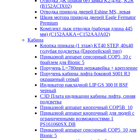
Отводка ДК правая без замка K2-4-6Z, K2R
(B152ACIX02)
Отводка привода дверей Eshine MS, левая
Шкив мотора привода дверей Eagle Fermator
Premium
Комплект лыж отводки (рабочая длина 445
мм) (C152AAKA+C152AAJA02)
Кабина
Кнопка приказа (1 этаж) KT40 STEP, 40х40
голубая подсветка (Европейский тип)
Приказной аппарат сенсорный COP5_10 с
брайлем для Bionic 5
Поручень L=780mm нержавейка + крепление
Поручень кабины лифта боковой S001 R3
окрашеный серый
Индикатор накладной LIP GS 300 H BSF
черный
C3D Плата индикации кабины лифта, синяя
подсветка
Приказной аппарат кнопочный COP5B_10
Приказной аппарат кнопочный для людей с
ограниченными возможностями 1
PS161060SX.DB
Приказной аппарат сенсорный COP5_10 для
Bionic 5