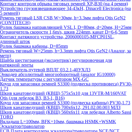
Контакт контроля обрыва тяговых ремней XP-B30 (на 4 ремня)
Устройство грузовзвешивающее 34-43кН, Dinacell Electronica (на
5 ремней)
Ремень тяговый LSR CSB W=30мм, h=3.3мм лифта Otis GeN2
(CONTITECH)
Ролик башмака направляющей VSL I, D=80мм, d=20мм, H=25мм
Ограничитель скорости 1,6m/s, шкив 224mm, канат D=6-6,5mm
Контакт натяжного устройства, 2006000105-MFCP01SL,
длинный шток
Ролик башмака кабины, D=85mm
Ремень тяговый W=25mm, h=3.3mm лифта Otis GeN2 (Аналог, за
метр)
Шайба шестигранная (эксцентрик) регулировочная для
натяжной ленты
Выключатель путевой ВПЛГ 03.2.1-40УХЛ3
Энкодер абсолютный многооборотный (аналог IG10000)
Датчик температуры с регулятором MX-GC
Коуш для запасовки ремней S3300 (подвеска противовеса) PV30-
1.73
Шкив канатоведущий (КВШ) 575х5х10 для 13VTR-M/160VAT
Otis (для лебедок B3, B3-1, B16)
Коуш для запасовки ремней S3300 (подвеска кабины) PV30-1.73
Шкив канатоведущий (КВШ) 700х6х12, 291.02.00.003 МЛЗ
Шкив канатоведущий (КВШ) 560х6х11 для лебедки Alberto Sassi
TORO
Вкладыш L=100мм, BFK=10мм, башмака HSMK+WSMK
Эскалатор/траволатор
ECB Плата контроллера эскалатора/траволатора NCE/NCT