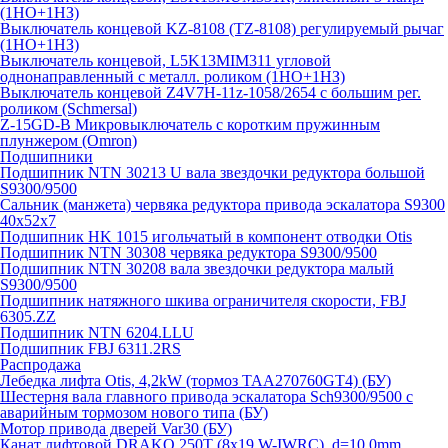
(1НО+1НЗ)
Выключатель концевой KZ-8108 (TZ-8108) регулируемый рычаг
(1НО+1НЗ)
Выключатель концевой, L5K13MIM311 угловой
однонаправленный с металл. роликом (1НО+1НЗ)
Выключатель концевой Z4V7H-11z-1058/2654 с большим рег.
роликом (Schmersal)
Z-15GD-B Микровыключатель с коротким пружинным
плунжером (Omron)
Подшипники
Подшипник NTN 30213 U вала звездочки редуктора большой
S9300/9500
Сальник (манжета) червяка редуктора привода эскалатора S9300
40х52х7
Подшипник HK 1015 игольчатый в компонент отводки Otis
Подшипник NTN 30308 червяка редуктора S9300/9500
Подшипник NTN 30208 вала звездочки редуктора малый
S9300/9500
Подшипник натяжного шкива ограничителя скорости, FBJ
6305.ZZ
Подшипник NTN 6204.LLU
Подшипник FBJ 6311.2RS
Распродажа
Лебедка лифта Otis, 4,2kW (тормоз TAA270760GT4) (БУ)
Шестерня вала главного привода эскалатора Sch9300/9500 с
аварийным тормозом нового типа (БУ)
Мотор привода дверей Var30 (БУ)
Канат лифтовой DRAKO 250T (8x19 W-IWRC), d=10.0mm,