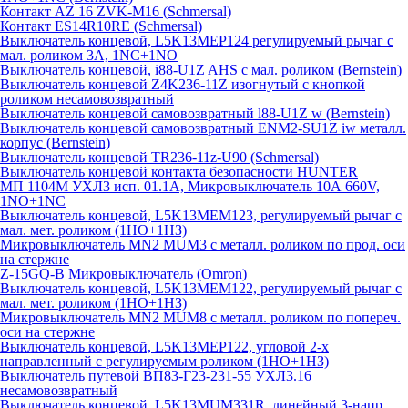
Контакт AZ 16 ZVK-M16 (Schmersal)
Контакт ES14R10RE (Schmersal)
Выключатель концевой, L5K13MEP124 регулируемый рычаг с
мал. роликом 3А, 1NC+1NO
Выключатель концевой, i88-U1Z AHS с мал. роликом (Bernstein)
Выключатель концевой Z4K236-11Z изогнутый с кнопкой
роликом несамовозвратный
Выключатель концевой самовозвратный l88-U1Z w (Bernstein)
Выключатель концевой самовозвратный ENM2-SU1Z iw металл.
корпус (Bernstein)
Выключатель концевой TR236-11z-U90 (Schmersal)
Выключатель концевой контакта безопасности HUNTER
МП 1104М УХЛ3 исп. 01.1А, Микровыключатель 10А 660V,
1NO+1NC
Выключатель концевой, L5K13MEM123, регулируемый рычаг с
мал. мет. роликом (1НО+1НЗ)
Микровыключатель MN2 MUM3 с металл. роликом по прод. оси
на стержне
Z-15GQ-B Микровыключатель (Omron)
Выключатель концевой, L5K13MEM122, регулируемый рычаг с
мал. мет. роликом (1НО+1НЗ)
Микровыключатель MN2 MUM8 с металл. роликом по попереч.
оси на стержне
Выключатель концевой, L5K13MEP122, угловой 2-х
направленный с регулируемым роликом (1НО+1НЗ)
Выключатель путевой ВП83-Г23-231-55 УХЛ3.16
несамовозвратный
Выключатель концевой, L5K13MUM331R, линейный 3-напр.