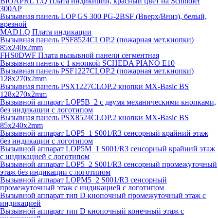
BIOAPRL 1.Q Плата индикиции, красный цвет на Schindler
300AP
Вызывная панель LOP GS 300 PG-2BSF (Вверх/Вниз), белый,
врезной
MAD1.Q Плата индикации
Вызывная панель PSF8524CLOP.2 (пожарная мет.кнопки)
85х240х2mm
FHS0DWF Плата вызывной панели сегментная
Вызывная панель с 1 кнопкой SCHEDA PIANO E10
Вызывная панель PSF1227CLOP.2 (пожарная мет.кнопки)
128х270х2mm
Вызывная панель PSX1227CLOP.2 кнопки MX-Basic BS
128х270х2mm
Вызывной аппарат LOP5B_2 с двумя механическими кнопками,
без индикации с логотипом
Вызывная панель PSX8524CLOP.2 кнопки MX-Basic BS
85х240х2mm
Вызывной аппарат LOP5_1 S001/R3 сенсорный крайний этаж
без индикации с логотипом
Вызывной аппарат LOP5M_1 S001/R3 сенсорный крайний этаж
с индикацией с логотипом
Вызывной аппарат LOP5_2 S001/R3 сенсорный промежуточный
этаж без индикации с логотипом
Вызывной аппарат LOPM5_2 S001/R3 сенсорный
промежуточный этаж с индикацией с логотипом
Вызывной аппарат тип D кнопочный промежуточный этаж с
индикацией
Вызывной аппарат тип D кнопочный конечный этаж с