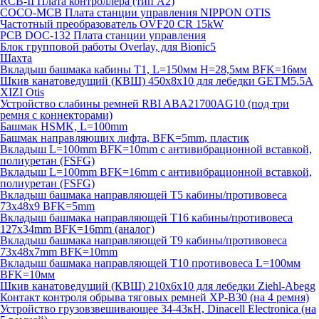
RCB-II Плата контроллера (тип A2)
COCO-MCB Плата станции управления NIPPON OTIS
Частотный преобразователь OVF20 CR 15kW
PCB DOC-132 Плата станции управления
Блок групповой работы Overlay, для Bionic5
Шахта
Вкладыш башмака кабины T1, L=150мм H=28,5мм BFK=16мм
Шкив канатоведущий (КВШ) 450х8х10 для лебедки GETM5.5A
XIZI Otis
Устройство слабины ремней RBI ABA21700AG10 (под три
ремня с коннекторами)
Башмак HSMK, L=100mm
Башмак направляющих лифта, BFK=5mm, пластик
Вкладыш L=100mm BFK=10mm с антивибрационной вставкой,
полиуретан (FSFG)
Вкладыш L=100mm BFK=16mm с антивибрационной вставкой,
полиуретан (FSFG)
Вкладыш башмака направляющей T5 кабины/противовеса
73х48х9 BFK=5mm
Вкладыш башмака направляющей T16 кабины/противовеса
127х34mm BFK=16mm (аналог)
Вкладыш башмака направляющей T9 кабины/противовеса
73х48х7mm BFK=10mm
Вкладыш башмака направляющей T10 противовеса L=100мм
BFK=10мм
Шкив канатоведущий (КВШ) 210х6х10 для лебедки Ziehl-Abegg
Контакт контроля обрыва тяговых ремней XP-B30 (на 4 ремня)
Устройство грузовзвешивающее 34-43кН, Dinacell Electronica (на