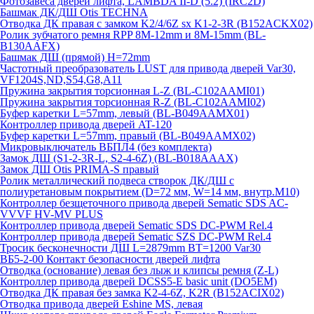
Фотозавеса дверей лифта, LAMBDA II-D (5.2) (IRC2D)
Башмак ДК/ДШ Otis TECHNA
Отводка ДК правая с замком K2/4/6Z sx K1-2-3R (B152ACKX02)
Ролик зубчатого ремня RPP 8M-12mm и 8M-15mm (BL-
B130AAFX)
Башмак ДШ (прямой) H=72mm
Частотный преобразователь LUST для привода дверей Var30,
VF1204S,ND,S54,G8,A11
Пружина закрытия торсионная L-Z (BL-C102AAMI01)
Пружина закрытия торсионная R-Z (BL-C102AAMI02)
Буфер каретки L=57mm, левый (BL-B049AAMX01)
Контроллер привода дверей AT-120
Буфер каретки L=57mm, правый (BL-B049AAMX02)
Микровыключатель ВБПЛ4 (без комплекта)
Замок ДШ (S1-2-3R-L, S2-4-6Z) (BL-B018AAAX)
Замок ДШ Otis PRIMA-S правый
Ролик металлический подвеса створок ДК/ДШ с
полиуретановым покрытием (D=72 мм, W=14 мм, внутр.М10)
Контроллер безщеточного привода дверей Sematiс SDS AC-
VVVF HV-MV PLUS
Контроллер привода дверей Sematic SDS DC-PWM Rel.4
Контроллер привода дверей Sematic SZS DC-PWM Rel.4
Тросик бесконечности ДШ L=2879mm BT=1200 Var30
ВБ5-2-00 Контакт безопасности дверей лифта
Отводка (основание) левая без лыж и клипсы ремня (Z-L)
Контроллер привода дверей DCSS5-E basic unit (DO5EM)
Отводка ДК правая без замка K2-4-6Z, K2R (B152ACIX02)
Отводка привода дверей Eshine MS, левая