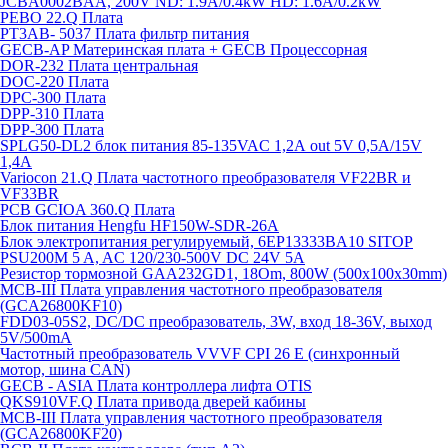
JCBA0002BAA, 200V ND: 1.9A/0.4kW HD: 1.6A/0.2kW
PEBO 22.Q Плата
РТ3АВ- 5037 Плата фильтр питания
GECB-AP Материнская плата + GECB Процессорная
DOR-232 Плата центральная
DOC-220 Плата
DPC-300 Плата
DPP-310 Плата
DPP-300 Плата
SPLG50-DL2 блок питания 85-135VAC 1,2А out 5V 0,5А/15V
1,4А
Variocon 21.Q Плата частотного преобразователя VF22BR и
VF33BR
PCB GCIOA 360.Q Плата
Блок питания Hengfu HF150W-SDR-26A
Блок электропитания регулируемый, 6EP13333BA10 SITOP
PSU200M 5 A, AC 120/230-500V DC 24V 5A
Резистор тормозной GAA232GD1, 18Om, 800W (500x100x30mm)
MCB-III Плата управления частотного преобразователя
(GCA26800KF10)
FDD03-05S2, DC/DC преобразователь, 3W, вход 18-36V, выход
5V/500mA
Частотный преобразователь VVVF CPI 26 E (синхронный
мотор, шина CAN)
GECB - ASIA Плата контроллера лифта OTIS
QKS910VF.Q Плата привода дверей кабины
MCB-III Плата управления частотного преобразователя
(GCA26800KF20)