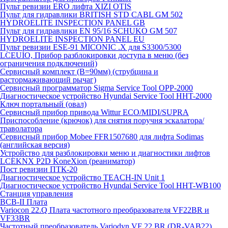
Пульт ревизии ERO лифта XIZI OTIS
Пульт для гидравлики BRITISH STD CABL GM 502
HYDROELITE INSPECTION PANEL GB
Пульт для гидравлики EN 95/16 SCHUKO GM 507
HYDROELITE INSPECTION PANEL EU
Пульт ревизии ESE-91 MICONIC .X для S3300/5300
LCEUIO, Прибор разблокировки доступа в меню (без
ограничения подключений)
Сервисный комплект (В=90мм) (струбцина и
растормаживающий рычаг)
Сервисный программатор Sigma Service Tool OPP-2000
Диагностическое устройство Hyundai Service Tool HHT-2000
Ключ портальный (овал)
Сервисный прибор привода Wittur ECO/MIDI/SUPRA
Приспособление (крючок) для снятия поручня эскалатора/
траволатора
Сервисный прибор Mobee FFR1507680 для лифта Sodimas
(английская версия)
Устройство для разблокировки меню и диагностики лифтов
LCEKNX P2D KoneXion (реаниматор)
Пост ревизии ПТК-20
Диагностическое устройство TEACH-IN Unit 1
Диагностическое устройство Hyundai Service Tool HHT-WB100
Станция управления
BCB-II Плата
Variocon 22.Q Плата частотного преобразователя VF22BR и
VF33BR
Частотный преобразователь Variodyn VF 22 BR (DR-VAB22)