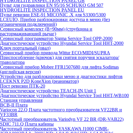
HYDROELITE INSPECTION PANEL GB
Пульт для гидравлики EN 95/16 SCHUKO GM 507
HYDROELITE INSPECTION PANEL EU
Пульт ревизии ESE-91 MICONIC .X для S3300/5300
LCEUIO, Прибор разблокировки доступа в меню (без
ограничения подключений)
Сервисный комплект (В=90мм) (струбцина и
растормаживающий рычаг)
Сервисный программатор Sigma Service Tool OPP-2000
Диагностическое устройство Hyundai Service Tool HHT-2000
Ключ портальный (овал)
Сервисный прибор привода Wittur ECO/MIDI/SUPRA
Приспособление (крючок) для снятия поручня эскалатора/
траволатора
Сервисный прибор Mobee FFR1507680 для лифта Sodimas
(английская версия)
Устройство для разблокировки меню и диагностики лифтов
LCEKNX P2D KoneXion (реаниматор)
Пост ревизии ПТК-20
Диагностическое устройство TEACH-IN Unit 1
Диагностическое устройство Hyundai Service Tool HHT-WB100
Станция управления
BCB-II Плата
Variocon 22.Q Плата частотного преобразователя VF22BR и
VF33BR
Частотный преобразователь Variodyn VF 22 BR (DR-VAB22)
SDIC 711.Q Плата кабины
Частотный преобразователь YASKAWA J1000 CIMR-