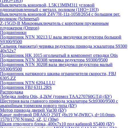
(1НО+1НЗ)
Выключатель концевой, L5K13MIM311 угловой
однонаправленный с металл. роликом (1НО+1НЗ)
Выключатель концевой Z4V7H-11z-1058/2654 с большим рег.
роликом (Schmersal)
Z-15GD-B Микровыключатель с коротким пружинным
плунжером (Omron)
Подшипники
Подшипник NTN 30213 U вала звездочки редуктора большой
S9300/9500
Сальник (манжета) червяка редуктора привода эскалатора S9300
40х52х7
Подшипник HK 1015 игольчатый в компонент отводки Otis
Подшипник NTN 30308 червяка редуктора S9300/9500
Подшипник NTN 30208 вала звездочки редуктора малый
S9300/9500
Подшипник натяжного шкива ограничителя скорости, FBJ
6305.ZZ
Подшипник NTN 6204.LLU
Подшипник FBJ 6311.2RS
Распродажа
Лебедка лифта Otis, 4,2kW (тормоз TAA270760GT4) (БУ)
Шестерня вала главного привода эскалатора Sch9300/9500 с
аварийным тормозом нового типа (БУ)
Мотор привода дверей Var30 (БУ)
Канат лифтовой DRAKO 250T (8x19 W-IWRC), d=10.0mm,
1570/1770 N/mm2, sZ, U (30м)
Шкив отводного блока, 400х7х10 под кабиной S5400 (БУ)