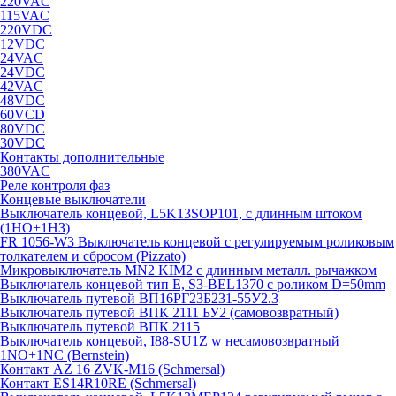
220VAC
115VAC
220VDC
12VDC
24VAC
24VDC
42VAC
48VDC
60VCD
80VDC
30VDC
Контакты дополнительные
380VAC
Реле контроля фаз
Концевые выключатели
Выключатель концевой, L5K13SOP101, с длинным штоком
(1НО+1НЗ)
FR 1056-W3 Выключатель концевой с регулируемым роликовым
толкателем и сбросом (Pizzato)
Микровыключатель MN2 KIM2 с длинным металл. рычажком
Выключатель концевой тип Е, S3-BEL1370 с роликом D=50mm
Выключатель путевой ВП16РГ23Б231-55У2.3
Выключатель путевой ВПК 2111 БУ2 (самовозвратный)
Выключатель путевой ВПК 2115
Выключатель концевой, I88-SU1Z w несамовозвратный
1NO+1NC (Bernstein)
Контакт AZ 16 ZVK-M16 (Schmersal)
Контакт ES14R10RE (Schmersal)