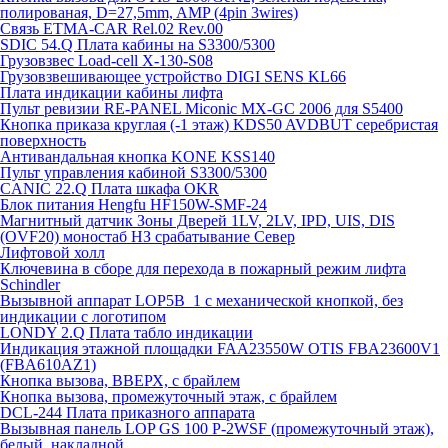
полированая, D=27,5mm, AMP (4pin 3wires)
Связь ETMA-CAR Rel.02 Rev.00
SDIC 54.Q Плата кабины на S3300/5300
Грузовзвес Load-cell X-130-S08
Грузовзвешивающее устройство DIGI SENS KL66
Плата индикации кабины лифта
Пульт ревизии RE-PANEL Miconic MX-GC 2006 для S5400
Кнопка приказа круглая (-1 этаж) KDS50 AVDBUT серебристая
поверхность
Антивандальная кнопка KONE KSS140
Пульт управления кабиной S3300/5300
CANIC 22.Q Плата шкафа OKR
Блок питания Hengfu HF150W-SMF-24
Магнитный датчик Зоны Дверей 1LV, 2LV, IPD, UIS, DIS
(OVF20) моностаб НЗ срабатывание Cевер
Лифтовой холл
Ключевина в сборе для перехода в пожарный режим лифта
Schindler
Вызывной аппарат LOP5B_1 с механической кнопкой, без
индикации с логотипом
LONDY 2.Q Плата табло индикации
Индикация этажной площадки FAA23550W OTIS FBA23600V1
(FBA610AZ1)
Кнопка вызова, ВВЕРХ, с брайлем
Кнопка вызова, промежуточный этаж, с брайлем
DCL-244 Плата приказного аппарата
Вызывная панель LOP GS 100 P-2WSF (промежуточный этаж),
белый, накладной