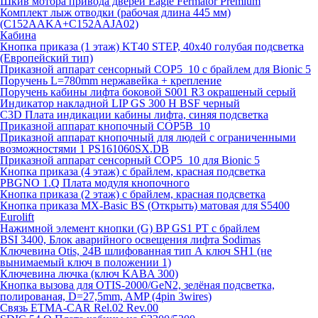
Шкив мотора привода дверей Eagle Fermator Premium
Комплект лыж отводки (рабочая длина 445 мм)
(C152AAKA+C152AAJA02)
Кабина
Кнопка приказа (1 этаж) KT40 STEP, 40х40 голубая подсветка
(Европейский тип)
Приказной аппарат сенсорный COP5_10 с брайлем для Bionic 5
Поручень L=780mm нержавейка + крепление
Поручень кабины лифта боковой S001 R3 окрашеный серый
Индикатор накладной LIP GS 300 H BSF черный
C3D Плата индикации кабины лифта, синяя подсветка
Приказной аппарат кнопочный COP5B_10
Приказной аппарат кнопочный для людей с ограниченными
возможностями 1 PS161060SX.DB
Приказной аппарат сенсорный COP5_10 для Bionic 5
Кнопка приказа (4 этаж) с брайлем, красная подсветка
PBGNO 1.Q Плата модуля кнопочного
Кнопка приказа (2 этаж) с брайлем, красная подсветка
Кнопка приказа MX-Basic BS (Открыть) матовая для S5400
Eurolift
Нажимной элемент кнопки (G) BP GS1 PT с брайлем
BSI 3400, Блок аварийного освещения лифта Sodimas
Ключевина Otis, 24В шлифованная тип А ключ SH1 (не
вынимаемый ключ в положении 1)
Ключевина лючка (ключ KABA 300)
Кнопка вызова для OTIS-2000/GeN2, зелёная подсветка,
полированая, D=27,5mm, AMP (4pin 3wires)
Связь ETMA-CAR Rel.02 Rev.00