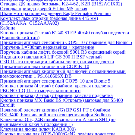
Отводка ДК правая без замка K2-4-6Z, K2R (B152ACIX02)
Отводка привода дверей Eshine MS, левая
Шкив мотора привода дверей Eagle Fermator Premium
Комплект лыж отводки (рабочая длина 445 мм)
(C152AAKA+C152AAJA02)
Кабина
Кнопка приказа (1 этаж) KT40 STEP, 40х40 голубая подсветка
(Европейский тип)
Приказной аппарат сенсорный COP5_10 с брайлем для Bionic 5
Поручень L=780mm нержавейка + крепление
Поручень кабины лифта боковой S001 R3 окрашеный серый
Индикатор накладной LIP GS 300 H BSF черный
C3D Плата индикации кабины лифта, синяя подсветка
Приказной аппарат кнопочный COP5B_10
Приказной аппарат кнопочный для людей с ограниченными
возможностями 1 PS161060SX.DB
Приказной аппарат сенсорный COP5_10 для Bionic 5
Кнопка приказа (4 этаж) с брайлем, красная подсветка
PBGNO 1.Q Плата модуля кнопочного
Кнопка приказа (2 этаж) с брайлем, красная подсветка
Кнопка приказа MX-Basic BS (Открыть) матовая для S5400
Eurolift
Нажимной элемент кнопки (G) BP GS1 PT с брайлем
BSI 3400, Блок аварийного освещения лифта Sodimas
Ключевина Otis, 24В шлифованная тип А ключ SH1 (не
вынимаемый ключ в положении 1)
Ключевина лючка (ключ KABA 300)
Кнопка вызова для OTIS-2000/GeN2, зелёная подсветка,