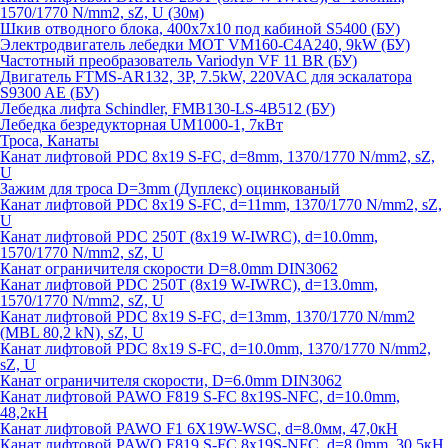
1570/1770 N/mm2, sZ, U (30м)
Шкив отводного блока, 400х7х10 под кабиной S5400 (БУ)
Электродвигатель лебедки MOT VM160-C4A240, 9kW (БУ)
Частотный преобразователь Variodyn VF 11 BR (БУ)
Двигатель FTMS-AR132, 3P, 7.5kW, 220VAC для эскалатора
S9300 AE (БУ)
Лебедка лифта Schindler, FMB130-LS-4B512 (БУ)
Лебедка безредукторная UM1000-1, 7кВт
Троса, Канаты
Канат лифтовой PDC 8x19 S-FC, d=8mm, 1370/1770 N/mm2, sZ,
U
Зажим для троса D=3mm (Дуплекс) оцинкованый
Канат лифтовой PDC 8x19 S-FC, d=11mm, 1370/1770 N/mm2, sZ,
U
Канат лифтовой PDC 250T (8x19 W-IWRC), d=10.0mm,
1570/1770 N/mm2, sZ, U
Канат ограничителя скорости D=8.0mm DIN3062
Канат лифтовой PDC 250T (8x19 W-IWRC), d=13.0mm,
1570/1770 N/mm2, sZ, U
Канат лифтовой PDC 8х19 S-FC, d=13mm, 1370/1770 N/mm2
(MBL 80,2 kN), sZ, U
Канат лифтовой PDC 8x19 S-FC, d=10.0mm, 1370/1770 N/mm2,
sZ, U
Канат ограничителя скорости, D=6.0mm DIN3062
Канат лифтовой PAWO F819 S-FC 8х19S-NFC, d=10.0mm,
48,2кН
Канат лифтовой PAWO F1 6X19W-WSC, d=8.0мм, 47,0кН
Канат лифтовой PAWO F819 S-FC 8х19S-NFC, d=8.0mm, 30.5кН