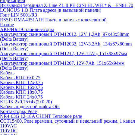
индикацией
Вызывной терминал Z-Line ZL II PE CrNi HL WH * & - EN81-70
LONCUS 1.Q Плата адреса (в вызывной панели)
Гонг LIN S001/R3
RS5J3 OMA4351AJH Плата в панель с ключевиной
Разное
АКБ/ИБП/Стабилизаторы
Аккумулятор свинцовый DTM12012, 12V-1,2Ah, 97х43х58mm
(Delta Battery)
Аккумулятор свинцовый DTM12032, 12V-3.2Ah, 134x67x60mm
(Delta Battery)
Аккумулятор свинцовый DTM1212, 12V-12Ah, 151х98х97мм
(Delta Battery)
Аккумулятор свинцовый DTM1207, 12V-7Ah, 151х65х94мм
(Delta Battery)
Кабель
Кабель КПЛ 6х0.75
Кабель КПЛ 12х0.75
Кабель КПЛ 16х0.75
Кабель КПЛ 18х0.75
Кабель КПЛ 24х0.75
КПЛК 2х0,75+4х(2х0,20)
Кабель подвесной лифта Otis
Контакторы, Реле
NR4-63G 12-18A CHINT Тепловое реле
CCT15400, Реле времени, суточный и недельный режим, 1 канал
110VAC
110VDC