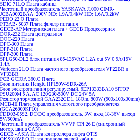
SDIC 711.Q Плата кабины
Частотный преобразователь YASKAWA J1000 CIMR-
JCBA0002BAA, 200V ND: 1.9A/0.4kW HD: 1.6A/0.2kW
PEBO 22.Q Плата
РТ3АВ- 5037 Плата фильтр питания
GECB-AP Материнская плата + GECB Процессорная
DOR-232 Плата центральная
DOC-220 Плата
DPC-300 Плата
DPP-310 Плата
DPP-300 Плата
SPLG50-DL2 блок питания 85-135VAC 1,2А out 5V 0,5А/15V
1,4А
Variocon 21.Q Плата частотного преобразователя VF22BR и
VF33BR
PCB GCIOA 360.Q Плата
Блок питания Hengfu HF150W-SDR-26A
Блок электропитания регулируемый, 6EP13333BA10 SITOP
PSU200M 5 A, AC 120/230-500V DC 24V 5A
Резистор тормозной GAA232GD1, 18Om, 800W (500x100x30mm)
MCB-III Плата управления частотного преобразователя
(GCA26800KF10)
FDD03-05S2, DC/DC преобразователь, 3W, вход 18-36V, выход
5V/500mA
Частотный преобразователь VVVF CPI 26 E (синхронный
мотор, шина CAN)
GECB - ASIA Плата контроллера лифта OTIS
QKS910VF.Q Плата привода дверей кабины