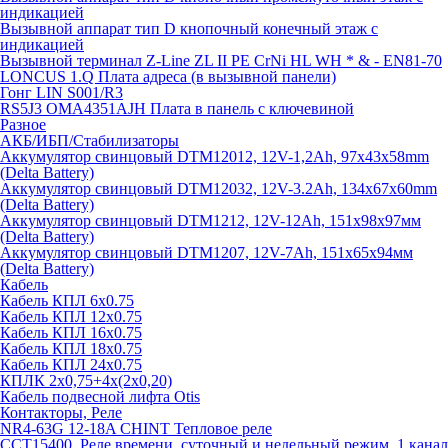
индикацией
Вызывной аппарат тип D кнопочный конечный этаж с
индикацией
Вызывной терминал Z-Line ZL II PE CrNi HL WH * & - EN81-70
LONCUS 1.Q Плата адреса (в вызывной панели)
Гонг LIN S001/R3
RS5J3 OMA4351AJH Плата в панель с ключевиной
Разное
АКБ/ИБП/Стабилизаторы
Аккумулятор свинцовый DTM12012, 12V-1,2Ah, 97х43х58mm
(Delta Battery)
Аккумулятор свинцовый DTM12032, 12V-3.2Ah, 134x67x60mm
(Delta Battery)
Аккумулятор свинцовый DTM1212, 12V-12Ah, 151х98х97мм
(Delta Battery)
Аккумулятор свинцовый DTM1207, 12V-7Ah, 151х65х94мм
(Delta Battery)
Кабель
Кабель КПЛ 6х0.75
Кабель КПЛ 12х0.75
Кабель КПЛ 16х0.75
Кабель КПЛ 18х0.75
Кабель КПЛ 24х0.75
КПЛК 2х0,75+4х(2х0,20)
Кабель подвесной лифта Otis
Контакторы, Реле
NR4-63G 12-18A CHINT Тепловое реле
CCT15400, Реле времени, суточный и недельный режим, 1 канал