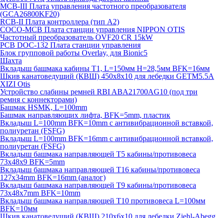
MCB-III Плата управления частотного преобразователя
(GCA26800KF20)
RCB-II Плата контроллера (тип A2)
COCO-MCB Плата станции управления NIPPON OTIS
Частотный преобразователь OVF20 CR 15kW
PCB DOC-132 Плата станции управления
Блок групповой работы Overlay, для Bionic5
Шахта
Вкладыш башмака кабины T1, L=150мм H=28,5мм BFK=16мм
Шкив канатоведущий (КВШ) 450х8х10 для лебедки GETM5.5A
XIZI Otis
Устройство слабины ремней RBI ABA21700AG10 (под три
ремня с коннекторами)
Башмак HSMK, L=100mm
Башмак направляющих лифта, BFK=5mm, пластик
Вкладыш L=100mm BFK=10mm с антивибрационной вставкой,
полиуретан (FSFG)
Вкладыш L=100mm BFK=16mm с антивибрационной вставкой,
полиуретан (FSFG)
Вкладыш башмака направляющей T5 кабины/противовеса
73х48х9 BFK=5mm
Вкладыш башмака направляющей T16 кабины/противовеса
127х34mm BFK=16mm (аналог)
Вкладыш башмака направляющей T9 кабины/противовеса
73х48х7mm BFK=10mm
Вкладыш башмака направляющей T10 противовеса L=100мм
BFK=10мм
Шкив канатоведущий (КВШ) 210х6х10 для лебедки Ziehl-Abegg