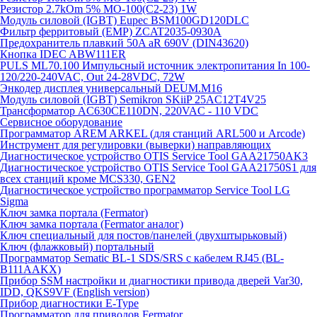
Резистор 2.7kOm 5% МО-100(С2-23) 1W
Модуль силовой (IGBT) Eupec BSM100GD120DLC
Фильтр ферритовый (EMP) ZCAT2035-0930A
Предохранитель плавкий 50A aR 690V (DIN43620)
Кнопка IDEC ABW111ER
PULS ML70.100 Импульсный источник электропитания In 100-
120/220-240VAC, Out 24-28VDC, 72W
Энкодер дисплея универсальный DEUM.M16
Модуль силовой (IGBT) Semikron SKiiP 25AC12T4V25
Трансформатор AC630CE110DN, 220VAC - 110 VDC
Сервисное оборудование
Программатор AREM ARKEL (для станций ARL500 и Arcode)
Инструмент для регулировки (выверки) направляющих
Диагностическое устройство OTIS Service Tool GAA21750AK3
Диагностическое устройство OTIS Service Tool GAA21750S1 для
всех станций кроме MCS330, GEN2
Диагностическое устройство программатор Service Tool LG
Sigma
Ключ замка портала (Fermator)
Ключ замка портала (Fermator аналог)
Ключ специальный для постов/панелей (двухштырьковый)
Ключ (флажковый) портальный
Программатор Sematic BL-1 SDS/SRS с кабелем RJ45 (BL-
B111AAKX)
Прибор SSM настройки и диагностики привода дверей Var30,
IDD, QKS9VF (English version)
Прибор диагностики E-Type
Программатор для приводов Fermator