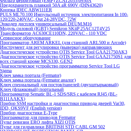
Фильтр ферритовый (EMP) ZCAT2035-0930A
Предохранитель плавкий 50A aR 690V (DIN43620)
Кнопка IDEC ABW111ER
PULS ML70.100 Импульсный источник электропитания In 100-
120/220-240VAC, Out 24-28VDC, 72W
Энкодер дисплея универсальный DEUM.M16
Модуль силовой (IGBT) Semikron SKiiP 25AC12T4V25
Трансформатор AC630CE110DN, 220VAC - 110 VDC
Сервисное оборудование
Программатор AREM ARKEL (для станций ARL500 и Arcode)
Инструмент для регулировки (выверки) направляющих
Диагностическое устройство OTIS Service Tool GAA21750AK3
Диагностическое устройство OTIS Service Tool GAA21750S1 для
всех станций кроме MCS330, GEN2
Диагностическое устройство программатор Service Tool LG
Sigma
Ключ замка портала (Fermator)
Ключ замка портала (Fermator аналог)
Ключ специальный для постов/панелей (двухштырьковый)
Ключ (флажковый) портальный
Программатор Sematic BL-1 SDS/SRS с кабелем RJ45 (BL-
B111AAKX)
Прибор SSM настройки и диагностики привода дверей Var30,
IDD, QKS9VF (English version)
Прибор диагностики E-Type
Программатор для приводов Fermator
Пульт ревизии ERO лифта XIZI OTIS
Пульт для гидравлики BRITISH STD CABL GM 502