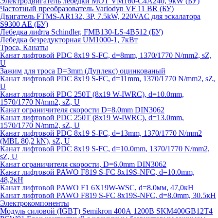
Электродвигатель лебедки MOT VM160-C4A240, 9kW (БУ)
Частотный преобразователь Variodyn VF 11 BR (БУ)
Двигатель FTMS-AR132, 3P, 7.5kW, 220VAC для эскалатора
S9300 AE (БУ)
Лебедка лифта Schindler, FMB130-LS-4B512 (БУ)
Лебедка безредукторная UM1000-1, 7кВт
Троса, Канаты
Канат лифтовой PDC 8x19 S-FC, d=8mm, 1370/1770 N/mm2, sZ,
U
Зажим для троса D=3mm (Дуплекс) оцинкованый
Канат лифтовой PDC 8x19 S-FC, d=11mm, 1370/1770 N/mm2, sZ,
U
Канат лифтовой PDC 250T (8x19 W-IWRC), d=10.0mm,
1570/1770 N/mm2, sZ, U
Канат ограничителя скорости D=8.0mm DIN3062
Канат лифтовой PDC 250T (8x19 W-IWRC), d=13.0mm,
1570/1770 N/mm2, sZ, U
Канат лифтовой PDC 8х19 S-FC, d=13mm, 1370/1770 N/mm2
(MBL 80,2 kN), sZ, U
Канат лифтовой PDC 8x19 S-FC, d=10.0mm, 1370/1770 N/mm2,
sZ, U
Канат ограничителя скорости, D=6.0mm DIN3062
Канат лифтовой PAWO F819 S-FC 8х19S-NFC, d=10.0mm,
48,2кН
Канат лифтовой PAWO F1 6X19W-WSC, d=8.0мм, 47,0кН
Канат лифтовой PAWO F819 S-FC 8х19S-NFC, d=8.0mm, 30.5кН
Электрокомпоненты
Модуль силовой (IGBT) Semikron 400А 1200В SKM400GB12T4