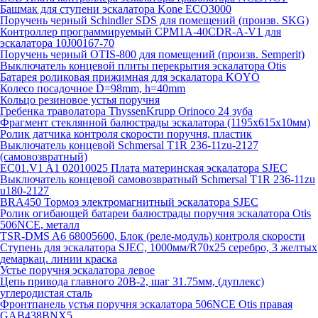
Башмак для ступени эскалатора Kone ECO3000
Поручень черный Schindler SDS для помещений (произв. SKG)
Контроллер программируемый CPM1A-40CDR-A-V1 для
эскалатора 10J00167-70
Поручень черный OTIS-800 для помещений (произв. Semperit)
Выключатель концевой плиты перекрытия эскалатора Otis
Батарея роликовая прижимная для эскалатора KOYO
Колесо посадочное D=98mm, h=40mm
Кольцо резиновое устья поручня
Гребенка траволатора ThyssenKrupp Orinoco 24 зуба
Фрагмент стеклянной балюстрады эскалатора (1195х615х10мм)
Ролик датчика контроля скорости поручня, пластик
Выключатель концевой Schmersal T1R 236-11zu-2127
(самовозвратный)
EC01.V1 A1 02010025 Плата материнская эскалатора SJEC
Выключатель концевой самовозвратный Schmersal T1R 236-11zu
u180-2127
BRA450 Тормоз электромагнитный эскалатора SJEC
Ролик огибающей батареи балюстрады поручня эскалатора Otis
506NCE, металл
TSR-DMS A6 68005600, Блок (реле-модуль) контроля скорости
Ступень для эскалатора SJEC, 1000мм/R70x25 серебро, 3 желтых
демаркац. линии краска
Устье поручня эскалатора левое
Цепь привода главного 20B-2, шаг 31.75мм, (дуплекс)
углеродистая сталь
Фронтпанель устья поручня эскалатора 506NCE Otis правая
GAB438BNX5