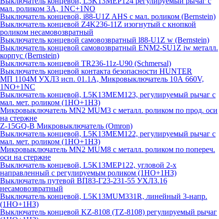
Выключатель концевой, L5K13MEP124 регулируемый рычаг с
мал. роликом 3А, 1NC+1NO
Выключатель концевой, i88-U1Z AHS с мал. роликом (Bernstein)
Выключатель концевой Z4K236-11Z изогнутый с кнопкой
роликом несамовозвратный
Выключатель концевой самовозвратный l88-U1Z w (Bernstein)
Выключатель концевой самовозвратный ENM2-SU1Z iw металл.
корпус (Bernstein)
Выключатель концевой TR236-11z-U90 (Schmersal)
Выключатель концевой контакта безопасности HUNTER
МП 1104М УХЛ3 исп. 01.1А, Микровыключатель 10А 660V,
1NO+1NC
Выключатель концевой, L5K13MEM123, регулируемый рычаг с
мал. мет. роликом (1НО+1НЗ)
Микровыключатель MN2 MUM3 с металл. роликом по прод. оси
на стержне
Z-15GQ-B Микровыключатель (Omron)
Выключатель концевой, L5K13MEM122, регулируемый рычаг с
мал. мет. роликом (1НО+1НЗ)
Микровыключатель MN2 MUM8 с металл. роликом по попереч.
оси на стержне
Выключатель концевой, L5K13MEP122, угловой 2-х
направленный с регулируемым роликом (1НО+1НЗ)
Выключатель путевой ВП83-Г23-231-55 УХЛ3.16
несамовозвратный
Выключатель концевой, L5K13MUM331R, линейный 3-напр.
(1НО+1НЗ)
Выключатель концевой KZ-8108 (TZ-8108) регулируемый рычаг