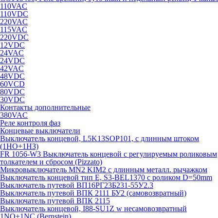
110VAC
110VDC
220VAC
115VAC
220VDC
12VDC
24VAC
24VDC
42VAC
48VDC
60VCD
80VDC
30VDC
Контакты дополнительные
380VAC
Реле контроля фаз
Концевые выключатели
Выключатель концевой, L5K13SOP101, с длинным штоком
(1НО+1НЗ)
FR 1056-W3 Выключатель концевой с регулируемым роликовым
толкателем и сбросом (Pizzato)
Микровыключатель MN2 KIM2 с длинным металл. рычажком
Выключатель концевой тип Е, S3-BEL1370 с роликом D=50mm
Выключатель путевой ВП16РГ23Б231-55У2.3
Выключатель путевой ВПК 2111 БУ2 (самовозвратный)
Выключатель путевой ВПК 2115
Выключатель концевой, I88-SU1Z w несамовозвратный
1NO+1NC (Bernstein)