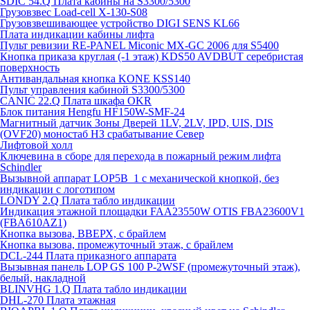
SDIC 54.Q Плата кабины на S3300/5300
Грузовзвес Load-cell X-130-S08
Грузовзвешивающее устройство DIGI SENS KL66
Плата индикации кабины лифта
Пульт ревизии RE-PANEL Miconic MX-GC 2006 для S5400
Кнопка приказа круглая (-1 этаж) KDS50 AVDBUT серебристая
поверхность
Антивандальная кнопка KONE KSS140
Пульт управления кабиной S3300/5300
CANIC 22.Q Плата шкафа OKR
Блок питания Hengfu HF150W-SMF-24
Магнитный датчик Зоны Дверей 1LV, 2LV, IPD, UIS, DIS
(OVF20) моностаб НЗ срабатывание Cевер
Лифтовой холл
Ключевина в сборе для перехода в пожарный режим лифта
Schindler
Вызывной аппарат LOP5B_1 с механической кнопкой, без
индикации с логотипом
LONDY 2.Q Плата табло индикации
Индикация этажной площадки FAA23550W OTIS FBA23600V1
(FBA610AZ1)
Кнопка вызова, ВВЕРХ, с брайлем
Кнопка вызова, промежуточный этаж, с брайлем
DCL-244 Плата приказного аппарата
Вызывная панель LOP GS 100 P-2WSF (промежуточный этаж),
белый, накладной
BLINVHG 1.Q Плата табло индикации
DHL-270 Плата этажная