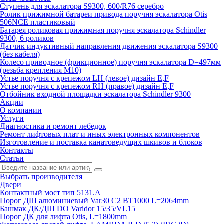
Ступень для эскалатора S9300, 600/R76 серебро
Ролик прижимной батареи привода поручня эскалатора Otis
506NCE пластиковый
Батарея роликовая прижимная поручня эскалатора Schindler
9300, 6 роликов
Датчик индуктивный направления движения эскалатора S9300
(без кабеля)
Колесо приводное (фрикционное) поручня эскалатора D=497мм
(резьба крепления M10)
Устье поручня с крепежом LH (левое) дизайн E,F
Устье поручня с крепежом RH (правое) дизайн E,F
Отбойник входной площадки эскалатора Schindler 9300
Акции
О компании
Услуги
Диагностика и ремонт лебедок
Ремонт лифтовых плат и иных электронных компонентов
Изготовление и поставка канатоведущих шкивов и блоков
Контакты
Статьи
Выбрать производителя
Двери
Контактный мост тип 5131.A
Порог ДШ алюминиевый Var30 C2 BT1000 L=2064mm
Башмак ДК/ДШ DO Varidor 15/35/VL15
Порог ДК для лифта Otis, L=1800mm