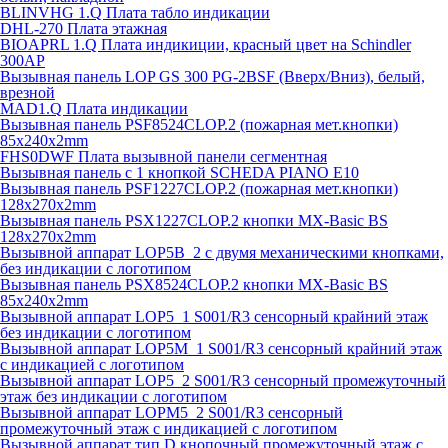
BLINVHG 1.Q Плата табло индикации
DHL-270 Плата этажная
BIOAPRL 1.Q Плата индикиции, красный цвет на Schindler
300AP
Вызывная панель LOP GS 300 PG-2BSF (Вверх/Вниз), белый,
врезной
MAD1.Q Плата индикации
Вызывная панель PSF8524CLOP.2 (пожарная мет.кнопки)
85х240х2mm
FHS0DWF Плата вызывной панели сегментная
Вызывная панель с 1 кнопкой SCHEDA PIANO E10
Вызывная панель PSF1227CLOP.2 (пожарная мет.кнопки)
128х270х2mm
Вызывная панель PSX1227CLOP.2 кнопки MX-Basic BS
128х270х2mm
Вызывной аппарат LOP5B_2 с двумя механическими кнопками,
без индикации с логотипом
Вызывная панель PSX8524CLOP.2 кнопки MX-Basic BS
85х240х2mm
Вызывной аппарат LOP5_1 S001/R3 сенсорный крайний этаж
без индикации с логотипом
Вызывной аппарат LOP5M_1 S001/R3 сенсорный крайний этаж
с индикацией с логотипом
Вызывной аппарат LOP5_2 S001/R3 сенсорный промежуточный
этаж без индикации с логотипом
Вызывной аппарат LOPM5_2 S001/R3 сенсорный
промежуточный этаж с индикацией с логотипом
Вызывной аппарат тип D кнопочный промежуточный этаж с