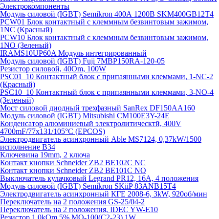
Электрокомпоненты
Модуль силовой (IGBT) Semikron 400А 1200В SKM400GB12T4
PCW01 Блок контактный с клеммным безвинтовым зажимом,
1NC (Красный)
PCW10 Блок контактный с клеммным безвинтовым зажимом,
1NO (Зеленый)
IRAMS10UP60A Модуль интегрированный
Модуль силовой (IGBT) Fuji 7MBP150RA-120-05
Резистор силовой, 40Om, 100W
PSC01_10 Контактный блок с припаянными клеммами, 1-NC-2
(Красный)
PSC10_10 Контактный блок с припаянными клеммами, 3-NO-4
(Зеленый)
Мост силовой диодный трехфазный SanRex DF150AA160
Модуль силовой (IGBT) Mitsubishi CM100E3Y-24E
Конденсатор алюминиевый электролитическтй, 400V
4700mF/77x131/105°C (EPCOS)
Электродвигатель асинхронный Able MS7124, 0,37kW/1500
исполнение В34
Ключевина 19mm, 2 ключа
Контакт кнопки Schneider ZB2 BE102C NC
Контакт кнопки Schneider ZB2 BE101C NO
Выключатель кулачковый Legrand PR12, 16A, 4 положения
Модуль силовой (IGBT) Semikron SKiiP 83ANB15T4
Электродвигатель асинхронный КГЕ 2008-6, 3kW, 920об/мин
Переключатель на 2 положения GS-25/04-2
Переключатель на 2 положения, IDEC YW-E10
Резистор 1.0kOm 5% МО-100(С2-23) 1W