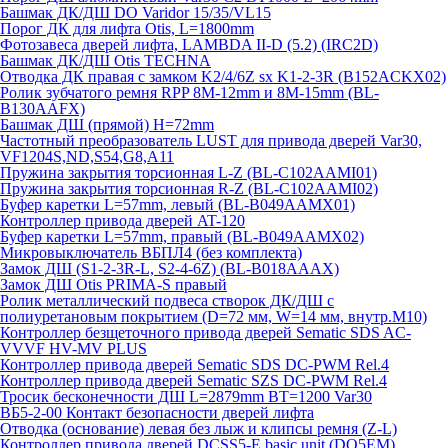
Башмак ДК/ДШ DO Varidor 15/35/VL15
Порог ДК для лифта Otis, L=1800mm
Фотозавеса дверей лифта, LAMBDA II-D (5.2) (IRC2D)
Башмак ДК/ДШ Otis TECHNA
Отводка ДК правая с замком K2/4/6Z sx K1-2-3R (B152ACKX02)
Ролик зубчатого ремня RPP 8M-12mm и 8M-15mm (BL-
B130AAFX)
Башмак ДШ (прямой) H=72mm
Частотный преобразователь LUST для привода дверей Var30,
VF1204S,ND,S54,G8,A11
Пружина закрытия торсионная L-Z (BL-C102AAMI01)
Пружина закрытия торсионная R-Z (BL-C102AAMI02)
Буфер каретки L=57mm, левый (BL-B049AAMX01)
Контроллер привода дверей AT-120
Буфер каретки L=57mm, правый (BL-B049AAMX02)
Микровыключатель ВБПЛ4 (без комплекта)
Замок ДШ (S1-2-3R-L, S2-4-6Z) (BL-B018AAAX)
Замок ДШ Otis PRIMA-S правый
Ролик металлический подвеса створок ДК/ДШ с
полиуретановым покрытием (D=72 мм, W=14 мм, внутр.М10)
Контроллер безщеточного привода дверей Sematiс SDS AC-
VVVF HV-MV PLUS
Контроллер привода дверей Sematic SDS DC-PWM Rel.4
Контроллер привода дверей Sematic SZS DC-PWM Rel.4
Тросик бесконечности ДШ L=2879mm BT=1200 Var30
ВБ5-2-00 Контакт безопасности дверей лифта
Отводка (основание) левая без лыж и клипсы ремня (Z-L)
Контроллер привода дверей DCSS5-E basic unit (DO5EM)