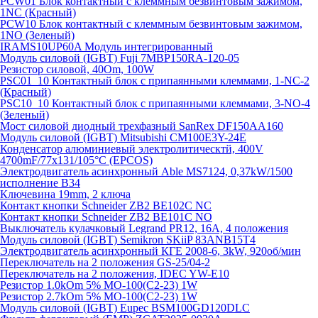
PCW01 Блок контактный с клеммным безвинтовым зажимом,
1NC (Красный)
PCW10 Блок контактный с клеммным безвинтовым зажимом,
1NO (Зеленый)
IRAMS10UP60A Модуль интегрированный
Модуль силовой (IGBT) Fuji 7MBP150RA-120-05
Резистор силовой, 40Om, 100W
PSC01_10 Контактный блок с припаянными клеммами, 1-NC-2
(Красный)
PSC10_10 Контактный блок с припаянными клеммами, 3-NO-4
(Зеленый)
Мост силовой диодный трехфазный SanRex DF150AA160
Модуль силовой (IGBT) Mitsubishi CM100E3Y-24E
Конденсатор алюминиевый электролитическтй, 400V
4700mF/77x131/105°C (EPCOS)
Электродвигатель асинхронный Able MS7124, 0,37kW/1500
исполнение В34
Ключевина 19mm, 2 ключа
Контакт кнопки Schneider ZB2 BE102C NC
Контакт кнопки Schneider ZB2 BE101C NO
Выключатель кулачковый Legrand PR12, 16A, 4 положения
Модуль силовой (IGBT) Semikron SKiiP 83ANB15T4
Электродвигатель асинхронный КГЕ 2008-6, 3kW, 920об/мин
Переключатель на 2 положения GS-25/04-2
Переключатель на 2 положения, IDEC YW-E10
Резистор 1.0kOm 5% МО-100(С2-23) 1W
Резистор 2.7kOm 5% МО-100(С2-23) 1W
Модуль силовой (IGBT) Eupec BSM100GD120DLC