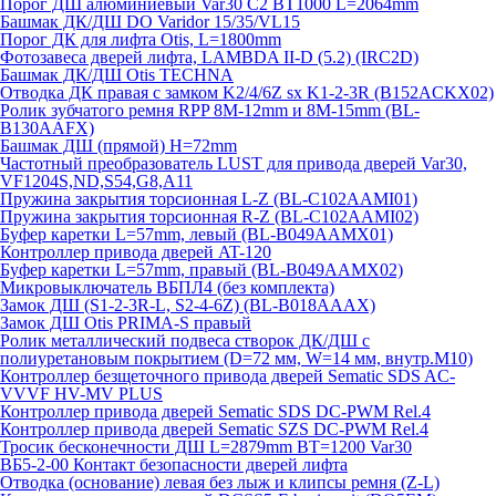
Порог ДШ алюминиевый Var30 C2 BT1000 L=2064mm
Башмак ДК/ДШ DO Varidor 15/35/VL15
Порог ДК для лифта Otis, L=1800mm
Фотозавеса дверей лифта, LAMBDA II-D (5.2) (IRC2D)
Башмак ДК/ДШ Otis TECHNA
Отводка ДК правая с замком K2/4/6Z sx K1-2-3R (B152ACKX02)
Ролик зубчатого ремня RPP 8M-12mm и 8M-15mm (BL-
B130AAFX)
Башмак ДШ (прямой) H=72mm
Частотный преобразователь LUST для привода дверей Var30,
VF1204S,ND,S54,G8,A11
Пружина закрытия торсионная L-Z (BL-C102AAMI01)
Пружина закрытия торсионная R-Z (BL-C102AAMI02)
Буфер каретки L=57mm, левый (BL-B049AAMX01)
Контроллер привода дверей AT-120
Буфер каретки L=57mm, правый (BL-B049AAMX02)
Микровыключатель ВБПЛ4 (без комплекта)
Замок ДШ (S1-2-3R-L, S2-4-6Z) (BL-B018AAAX)
Замок ДШ Otis PRIMA-S правый
Ролик металлический подвеса створок ДК/ДШ с
полиуретановым покрытием (D=72 мм, W=14 мм, внутр.М10)
Контроллер безщеточного привода дверей Sematiс SDS AC-
VVVF HV-MV PLUS
Контроллер привода дверей Sematic SDS DC-PWM Rel.4
Контроллер привода дверей Sematic SZS DC-PWM Rel.4
Тросик бесконечности ДШ L=2879mm BT=1200 Var30
ВБ5-2-00 Контакт безопасности дверей лифта
Отводка (основание) левая без лыж и клипсы ремня (Z-L)