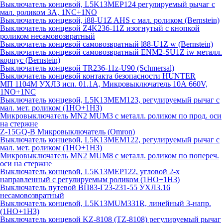
Выключатель концевой, L5K13MEP124 регулируемый рычаг с
мал. роликом 3А, 1NC+1NO
Выключатель концевой, i88-U1Z AHS с мал. роликом (Bernstein)
Выключатель концевой Z4K236-11Z изогнутый с кнопкой
роликом несамовозвратный
Выключатель концевой самовозвратный l88-U1Z w (Bernstein)
Выключатель концевой самовозвратный ENM2-SU1Z iw металл.
корпус (Bernstein)
Выключатель концевой TR236-11z-U90 (Schmersal)
Выключатель концевой контакта безопасности HUNTER
МП 1104М УХЛ3 исп. 01.1А, Микровыключатель 10А 660V,
1NO+1NC
Выключатель концевой, L5K13MEM123, регулируемый рычаг с
мал. мет. роликом (1НО+1НЗ)
Микровыключатель MN2 MUM3 с металл. роликом по прод. оси
на стержне
Z-15GQ-B Микровыключатель (Omron)
Выключатель концевой, L5K13MEM122, регулируемый рычаг с
мал. мет. роликом (1НО+1НЗ)
Микровыключатель MN2 MUM8 с металл. роликом по попереч.
оси на стержне
Выключатель концевой, L5K13MEP122, угловой 2-х
направленный с регулируемым роликом (1НО+1НЗ)
Выключатель путевой ВП83-Г23-231-55 УХЛ3.16
несамовозвратный
Выключатель концевой, L5K13MUM331R, линейный 3-напр.
(1НО+1НЗ)
Выключатель концевой KZ-8108 (TZ-8108) регулируемый рычаг