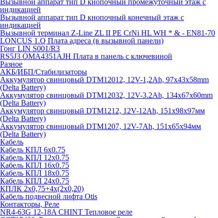
Вызывной аппарат тип D кнопочный промежуточный этаж с
индикацией
Вызывной аппарат тип D кнопочный конечный этаж с
индикацией
Вызывной терминал Z-Line ZL II PE CrNi HL WH * & - EN81-70
LONCUS 1.Q Плата адреса (в вызывной панели)
Гонг LIN S001/R3
RS5J3 OMA4351AJH Плата в панель с ключевиной
Разное
АКБ/ИБП/Стабилизаторы
Аккумулятор свинцовый DTM12012, 12V-1,2Ah, 97х43х58mm
(Delta Battery)
Аккумулятор свинцовый DTM12032, 12V-3.2Ah, 134x67x60mm
(Delta Battery)
Аккумулятор свинцовый DTM1212, 12V-12Ah, 151х98х97мм
(Delta Battery)
Аккумулятор свинцовый DTM1207, 12V-7Ah, 151х65х94мм
(Delta Battery)
Кабель
Кабель КПЛ 6х0.75
Кабель КПЛ 12х0.75
Кабель КПЛ 16х0.75
Кабель КПЛ 18х0.75
Кабель КПЛ 24х0.75
КПЛК 2х0,75+4х(2х0,20)
Кабель подвесной лифта Otis
Контакторы, Реле
NR4-63G 12-18A CHINT Тепловое реле