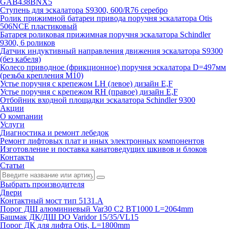
GAB438BNX5
Ступень для эскалатора S9300, 600/R76 серебро
Ролик прижимной батареи привода поручня эскалатора Otis
506NCE пластиковый
Батарея роликовая прижимная поручня эскалатора Schindler
9300, 6 роликов
Датчик индуктивный направления движения эскалатора S9300
(без кабеля)
Колесо приводное (фрикционное) поручня эскалатора D=497мм
(резьба крепления M10)
Устье поручня с крепежом LH (левое) дизайн E,F
Устье поручня с крепежом RH (правое) дизайн E,F
Отбойник входной площадки эскалатора Schindler 9300
Акции
О компании
Услуги
Диагностика и ремонт лебедок
Ремонт лифтовых плат и иных электронных компонентов
Изготовление и поставка канатоведущих шкивов и блоков
Контакты
Статьи
Выбрать производителя
Двери
Контактный мост тип 5131.A
Порог ДШ алюминиевый Var30 C2 BT1000 L=2064mm
Башмак ДК/ДШ DO Varidor 15/35/VL15
Порог ДК для лифта Otis, L=1800mm