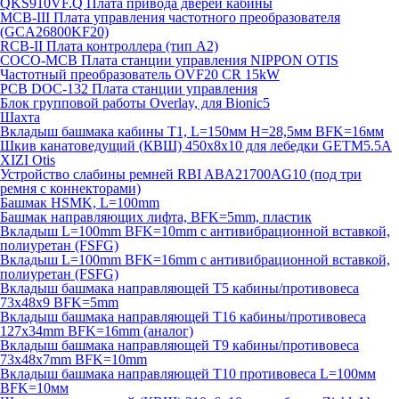
QKS910VF.Q Плата привода дверей кабины
MCB-III Плата управления частотного преобразователя
(GCA26800KF20)
RCB-II Плата контроллера (тип A2)
COCO-MCB Плата станции управления NIPPON OTIS
Частотный преобразователь OVF20 CR 15kW
PCB DOC-132 Плата станции управления
Блок групповой работы Overlay, для Bionic5
Шахта
Вкладыш башмака кабины T1, L=150мм H=28,5мм BFK=16мм
Шкив канатоведущий (КВШ) 450х8х10 для лебедки GETM5.5A
XIZI Otis
Устройство слабины ремней RBI ABA21700AG10 (под три
ремня с коннекторами)
Башмак HSMK, L=100mm
Башмак направляющих лифта, BFK=5mm, пластик
Вкладыш L=100mm BFK=10mm с антивибрационной вставкой,
полиуретан (FSFG)
Вкладыш L=100mm BFK=16mm с антивибрационной вставкой,
полиуретан (FSFG)
Вкладыш башмака направляющей T5 кабины/противовеса
73х48х9 BFK=5mm
Вкладыш башмака направляющей T16 кабины/противовеса
127х34mm BFK=16mm (аналог)
Вкладыш башмака направляющей T9 кабины/противовеса
73х48х7mm BFK=10mm
Вкладыш башмака направляющей T10 противовеса L=100мм
BFK=10мм