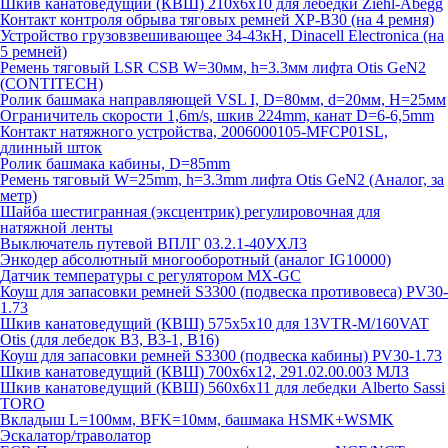
Шкив канатоведущий (КВШ) 210х6х10 для лебедки Ziehl-Abegg
Контакт контроля обрыва тяговых ремней XP-B30 (на 4 ремня)
Устройство грузовзвешивающее 34-43кН, Dinacell Electronica (на
5 ремней)
Ремень тяговый LSR CSB W=30мм, h=3.3мм лифта Otis GeN2
(CONTITECH)
Ролик башмака направляющей VSL I, D=80мм, d=20мм, H=25мм
Ограничитель скорости 1,6m/s, шкив 224mm, канат D=6-6,5mm
Контакт натяжного устройства, 2006000105-MFCP01SL,
длинный шток
Ролик башмака кабины, D=85mm
Ремень тяговый W=25mm, h=3.3mm лифта Otis GeN2 (Аналог, за
метр)
Шайба шестигранная (эксцентрик) регулировочная для
натяжной ленты
Выключатель путевой ВПЛГ 03.2.1-40УХЛ3
Энкодер абсолютный многооборотный (аналог IG10000)
Датчик температуры с регулятором MX-GC
Коуш для запасовки ремней S3300 (подвеска противовеса) PV30-
1.73
Шкив канатоведущий (КВШ) 575х5х10 для 13VTR-M/160VAT
Otis (для лебедок B3, B3-1, B16)
Коуш для запасовки ремней S3300 (подвеска кабины) PV30-1.73
Шкив канатоведущий (КВШ) 700х6х12, 291.02.00.003 МЛЗ
Шкив канатоведущий (КВШ) 560х6х11 для лебедки Alberto Sassi
TORO
Вкладыш L=100мм, BFK=10мм, башмака HSMK+WSMK
Эскалатор/траволатор