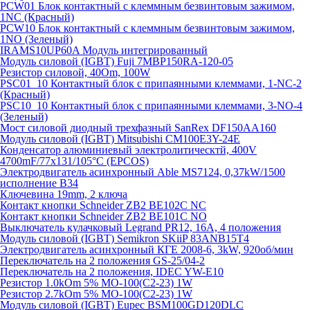
PCW01 Блок контактный с клеммным безвинтовым зажимом,
1NC (Красный)
PCW10 Блок контактный с клеммным безвинтовым зажимом,
1NO (Зеленый)
IRAMS10UP60A Модуль интегрированный
Модуль силовой (IGBT) Fuji 7MBP150RA-120-05
Резистор силовой, 40Om, 100W
PSC01_10 Контактный блок с припаянными клеммами, 1-NC-2
(Красный)
PSC10_10 Контактный блок с припаянными клеммами, 3-NO-4
(Зеленый)
Мост силовой диодный трехфазный SanRex DF150AA160
Модуль силовой (IGBT) Mitsubishi CM100E3Y-24E
Конденсатор алюминиевый электролитическтй, 400V
4700mF/77x131/105°C (EPCOS)
Электродвигатель асинхронный Able MS7124, 0,37kW/1500
исполнение В34
Ключевина 19mm, 2 ключа
Контакт кнопки Schneider ZB2 BE102C NC
Контакт кнопки Schneider ZB2 BE101C NO
Выключатель кулачковый Legrand PR12, 16A, 4 положения
Модуль силовой (IGBT) Semikron SKiiP 83ANB15T4
Электродвигатель асинхронный КГЕ 2008-6, 3kW, 920об/мин
Переключатель на 2 положения GS-25/04-2
Переключатель на 2 положения, IDEC YW-E10
Резистор 1.0kOm 5% МО-100(С2-23) 1W
Резистор 2.7kOm 5% МО-100(С2-23) 1W
Модуль силовой (IGBT) Eupec BSM100GD120DLC