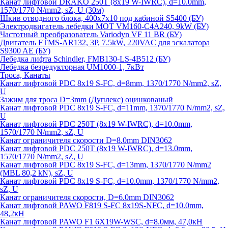
Канат лифтовой DRAKO 250T (8x19 W-IWRC), d=10.0mm,
1570/1770 N/mm2, sZ, U (30м)
Шкив отводного блока, 400х7х10 под кабиной S5400 (БУ)
Электродвигатель лебедки MOT VM160-C4A240, 9kW (БУ)
Частотный преобразователь Variodyn VF 11 BR (БУ)
Двигатель FTMS-AR132, 3P, 7.5kW, 220VAC для эскалатора
S9300 AE (БУ)
Лебедка лифта Schindler, FMB130-LS-4B512 (БУ)
Лебедка безредукторная UM1000-1, 7кВт
Троса, Канаты
Канат лифтовой PDC 8x19 S-FC, d=8mm, 1370/1770 N/mm2, sZ,
U
Зажим для троса D=3mm (Дуплекс) оцинкованый
Канат лифтовой PDC 8x19 S-FC, d=11mm, 1370/1770 N/mm2, sZ,
U
Канат лифтовой PDC 250T (8x19 W-IWRC), d=10.0mm,
1570/1770 N/mm2, sZ, U
Канат ограничителя скорости D=8.0mm DIN3062
Канат лифтовой PDC 250T (8x19 W-IWRC), d=13.0mm,
1570/1770 N/mm2, sZ, U
Канат лифтовой PDC 8х19 S-FC, d=13mm, 1370/1770 N/mm2
(MBL 80,2 kN), sZ, U
Канат лифтовой PDC 8x19 S-FC, d=10.0mm, 1370/1770 N/mm2,
sZ, U
Канат ограничителя скорости, D=6.0mm DIN3062
Канат лифтовой PAWO F819 S-FC 8х19S-NFC, d=10.0mm,
48,2кН
Канат лифтовой PAWO F1 6X19W-WSC, d=8.0мм, 47,0кН