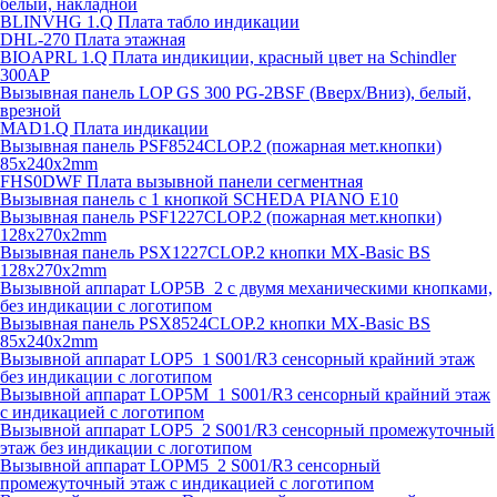
белый, накладной
BLINVHG 1.Q Плата табло индикации
DHL-270 Плата этажная
BIOAPRL 1.Q Плата индикиции, красный цвет на Schindler
300AP
Вызывная панель LOP GS 300 PG-2BSF (Вверх/Вниз), белый,
врезной
MAD1.Q Плата индикации
Вызывная панель PSF8524CLOP.2 (пожарная мет.кнопки)
85х240х2mm
FHS0DWF Плата вызывной панели сегментная
Вызывная панель с 1 кнопкой SCHEDA PIANO E10
Вызывная панель PSF1227CLOP.2 (пожарная мет.кнопки)
128х270х2mm
Вызывная панель PSX1227CLOP.2 кнопки MX-Basic BS
128х270х2mm
Вызывной аппарат LOP5B_2 с двумя механическими кнопками,
без индикации с логотипом
Вызывная панель PSX8524CLOP.2 кнопки MX-Basic BS
85х240х2mm
Вызывной аппарат LOP5_1 S001/R3 сенсорный крайний этаж
без индикации с логотипом
Вызывной аппарат LOP5M_1 S001/R3 сенсорный крайний этаж
с индикацией с логотипом
Вызывной аппарат LOP5_2 S001/R3 сенсорный промежуточный
этаж без индикации с логотипом
Вызывной аппарат LOPM5_2 S001/R3 сенсорный
промежуточный этаж с индикацией с логотипом