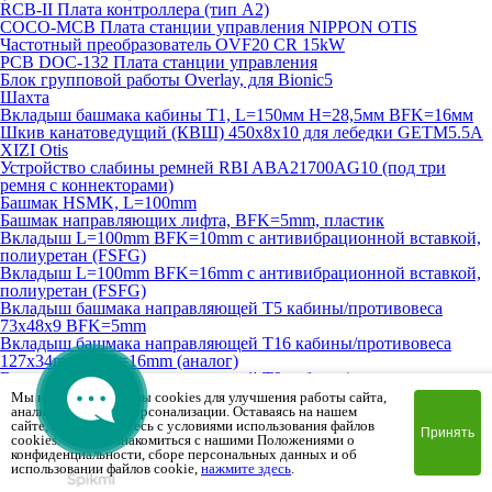
RCB-II Плата контроллера (тип A2)
COCO-MCB Плата станции управления NIPPON OTIS
Частотный преобразователь OVF20 CR 15kW
PCB DOC-132 Плата станции управления
Блок групповой работы Overlay, для Bionic5
Шахта
Вкладыш башмака кабины T1, L=150мм H=28,5мм BFK=16мм
Шкив канатоведущий (КВШ) 450х8х10 для лебедки GETM5.5A
XIZI Otis
Устройство слабины ремней RBI ABA21700AG10 (под три
ремня с коннекторами)
Башмак HSMK, L=100mm
Башмак направляющих лифта, BFK=5mm, пластик
Вкладыш L=100mm BFK=10mm с антивибрационной вставкой,
полиуретан (FSFG)
Вкладыш L=100mm BFK=16mm с антивибрационной вставкой,
полиуретан (FSFG)
Вкладыш башмака направляющей T5 кабины/противовеса
73х48х9 BFK=5mm
Вкладыш башмака направляющей T16 кабины/противовеса
127х34mm BFK=16mm (аналог)
Вкладыш башмака направляющей T9 кабины/противовеса
73х48х7mm BFK=10mm
Мы используем файлы cookies для улучшения работы сайта,
анализа трафика и персонализации. Оставаясь на нашем
Вкладыш башмака направляющей T10 противовеса L=100мм
сайте, вы соглашаетесь с условиями использования файлов
BFK=10мм
Принять
cookies. Чтобы ознакомиться с нашими Положениями о
Шкив канатоведущий (КВШ) 210х6х10 для лебедки Ziehl-Abegg
конфиденциальности, сборе персональных данных и об
Контакт контроля обрыва тяговых ремней XP-B30 (на 4 ремня)
использовании файлов cookie,
нажмите здесь
.
Устройство грузовзвешивающее 34-43кН, Dinacell Electronica (на