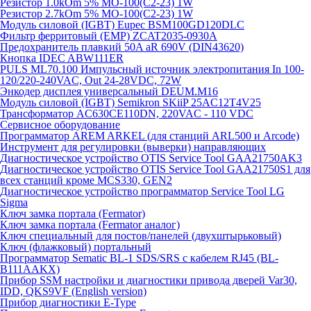
Резистор 1.0kOm 5% МО-100(С2-23) 1W
Резистор 2.7kOm 5% МО-100(С2-23) 1W
Модуль силовой (IGBT) Eupec BSM100GD120DLC
Фильтр ферритовый (EMP) ZCAT2035-0930A
Предохранитель плавкий 50A aR 690V (DIN43620)
Кнопка IDEC ABW111ER
PULS ML70.100 Импульсный источник электропитания In 100-
120/220-240VAC, Out 24-28VDC, 72W
Энкодер дисплея универсальный DEUM.M16
Модуль силовой (IGBT) Semikron SKiiP 25AC12T4V25
Трансформатор AC630CE110DN, 220VAC - 110 VDC
Сервисное оборудование
Программатор AREM ARKEL (для станций ARL500 и Arcode)
Инструмент для регулировки (выверки) направляющих
Диагностическое устройство OTIS Service Tool GAA21750AK3
Диагностическое устройство OTIS Service Tool GAA21750S1 для
всех станций кроме MCS330, GEN2
Диагностическое устройство программатор Service Tool LG
Sigma
Ключ замка портала (Fermator)
Ключ замка портала (Fermator аналог)
Ключ специальный для постов/панелей (двухштырьковый)
Ключ (флажковый) портальный
Программатор Sematic BL-1 SDS/SRS с кабелем RJ45 (BL-
B111AAKX)
Прибор SSM настройки и диагностики привода дверей Var30,
IDD, QKS9VF (English version)
Прибор диагностики E-Type