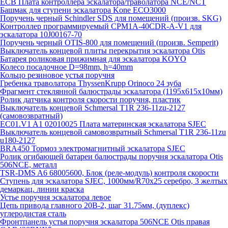
ECB Плата контроллера эскалатора/траволатора NCE/NCT
Башмак для ступени эскалатора Kone ECO3000
Поручень черный Schindler SDS для помещений (произв. SKG)
Контроллер программируемый CPM1A-40CDR-A-V1 для
эскалатора 10J00167-70
Поручень черный OTIS-800 для помещений (произв. Semperit)
Выключатель концевой плиты перекрытия эскалатора Otis
Батарея роликовая прижимная для эскалатора KOYO
Колесо посадочное D=98mm, h=40mm
Кольцо резиновое устья поручня
Гребенка траволатора ThyssenKrupp Orinoco 24 зуба
Фрагмент стеклянной балюстрады эскалатора (1195х615х10мм)
Ролик датчика контроля скорости поручня, пластик
Выключатель концевой Schmersal T1R 236-11zu-2127
(самовозвратный)
EC01.V1 A1 02010025 Плата материнская эскалатора SJEC
Выключатель концевой самовозвратный Schmersal T1R 236-11zu
u180-2127
BRA450 Тормоз электромагнитный эскалатора SJEC
Ролик огибающей батареи балюстрады поручня эскалатора Otis
506NCE, металл
TSR-DMS A6 68005600, Блок (реле-модуль) контроля скорости
Ступень для эскалатора SJEC, 1000мм/R70x25 серебро, 3 желтых
демаркац. линии краска
Устье поручня эскалатора левое
Цепь привода главного 20B-2, шаг 31.75мм, (дуплекс)
углеродистая сталь
Фронтпанель устья поручня эскалатора 506NCE Otis правая