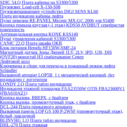
SDIC 54.Q Плата кабины на S3300/5300
Грузовзвес Load-cell X-130-S08
Грузовзвешивающее устройство DIGI SENS KL66
Плата индикации кабины лифта
Пульт ревизии RE-PANEL Miconic MX-GC 2006 для S5400
Кнопка приказа круглая (-1 этаж) KDS50 AVDBUT серебристая
поверхность
Антивандальная кнопка KONE KSS140
Пульт управления кабиной S3300/5300
CANIC 22.Q Плата шкафа OKR
Блок питания Hengfu HF150W-SMF-24
Магнитный датчик Зоны Дверей 1LV, 2LV, IPD, UIS, DIS
(OVF20) моностаб НЗ срабатывание Cевер
Лифтовой холл
Ключевина в сборе для перехода в пожарный режим лифта
Schindler
Вызывной аппарат LOP5B_1 с механической кнопкой, без
индикации с логотипом
LONDY 2.Q Плата табло индикации
Индикация этажной площадки FAA23550W OTIS FBA23600V1
(FBA610AZ1)
Кнопка вызова, ВВЕРХ, с брайлем
Кнопка вызова, промежуточный этаж, с брайлем
DCL-244 Плата приказного аппарата
Вызывная панель LOP GS 100 P-2WSF (промежуточный этаж),
белый, накладной
BLINVHG 1.Q Плата табло индикации
DHL-270 Плата этажная