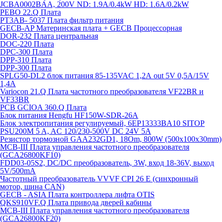
JCBA0002BAA, 200V ND: 1.9A/0.4kW HD: 1.6A/0.2kW
PEBO 22.Q Плата
РТ3АВ- 5037 Плата фильтр питания
GECB-AP Материнская плата + GECB Процессорная
DOR-232 Плата центральная
DOC-220 Плата
DPC-300 Плата
DPP-310 Плата
DPP-300 Плата
SPLG50-DL2 блок питания 85-135VAC 1,2А out 5V 0,5А/15V
1,4А
Variocon 21.Q Плата частотного преобразователя VF22BR и
VF33BR
PCB GCIOA 360.Q Плата
Блок питания Hengfu HF150W-SDR-26A
Блок электропитания регулируемый, 6EP13333BA10 SITOP
PSU200M 5 A, AC 120/230-500V DC 24V 5A
Резистор тормозной GAA232GD1, 18Om, 800W (500x100x30mm)
MCB-III Плата управления частотного преобразователя
(GCA26800KF10)
FDD03-05S2, DC/DC преобразователь, 3W, вход 18-36V, выход
5V/500mA
Частотный преобразователь VVVF CPI 26 E (синхронный
мотор, шина CAN)
GECB - ASIA Плата контроллера лифта OTIS
QKS910VF.Q Плата привода дверей кабины
MCB-III Плата управления частотного преобразователя
(GCA26800KF20)