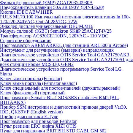
Фильтр ферритовый (EMP) ZCAT2035-0930A
Предохранитель плавкий 50A aR 690V (DIN43620)
Кнопка IDEC ABW111ER
PULS ML70.100 Импульсный источник электропитания In 100-
120/220-240VAC, Out 24-28VDC, 72W
Энкодер дисплея универсальный DEUM.M16
Модуль силовой (IGBT) Semikron SKiiP 25AC12T4V25
Трансформатор AC630CE110DN, 220VAC - 110 VDC
Сервисное оборудование
Программатор AREM ARKEL (для станций ARL500 и Arcode)
Инструмент для регулировки (выверки) направляющих
Диагностическое устройство OTIS Service Tool GAA21750AK3
Диагностическое устройство OTIS Service Tool GAA21750S1 для
всех станций кроме MCS330, GEN2
Диагностическое устройство программатор Service Tool LG
Sigma
Ключ замка портала (Fermator)
Ключ замка портала (Fermator аналог)
Ключ специальный для постов/панелей (двухштырьковый)
Ключ (флажковый) портальный
Программатор Sematic BL-1 SDS/SRS с кабелем RJ45 (BL-
B111AAKX)
Прибор SSM настройки и диагностики привода дверей Var30,
IDD, QKS9VF (English version)
Прибор диагностики E-Type
Программатор для приводов Fermator
Пульт ревизии ERO лифта XIZI OTIS
Пульт для гидравлики BRITISH STD CABL GM 502