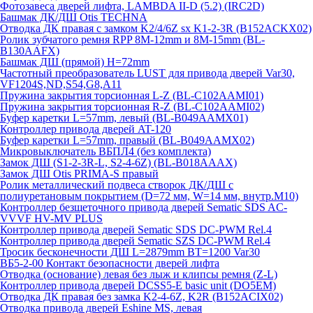
Фотозавеса дверей лифта, LAMBDA II-D (5.2) (IRC2D)
Башмак ДК/ДШ Otis TECHNA
Отводка ДК правая с замком K2/4/6Z sx K1-2-3R (B152ACKX02)
Ролик зубчатого ремня RPP 8M-12mm и 8M-15mm (BL-
B130AAFX)
Башмак ДШ (прямой) H=72mm
Частотный преобразователь LUST для привода дверей Var30,
VF1204S,ND,S54,G8,A11
Пружина закрытия торсионная L-Z (BL-C102AAMI01)
Пружина закрытия торсионная R-Z (BL-C102AAMI02)
Буфер каретки L=57mm, левый (BL-B049AAMX01)
Контроллер привода дверей AT-120
Буфер каретки L=57mm, правый (BL-B049AAMX02)
Микровыключатель ВБПЛ4 (без комплекта)
Замок ДШ (S1-2-3R-L, S2-4-6Z) (BL-B018AAAX)
Замок ДШ Otis PRIMA-S правый
Ролик металлический подвеса створок ДК/ДШ с
полиуретановым покрытием (D=72 мм, W=14 мм, внутр.М10)
Контроллер безщеточного привода дверей Sematiс SDS AC-
VVVF HV-MV PLUS
Контроллер привода дверей Sematic SDS DC-PWM Rel.4
Контроллер привода дверей Sematic SZS DC-PWM Rel.4
Тросик бесконечности ДШ L=2879mm BT=1200 Var30
ВБ5-2-00 Контакт безопасности дверей лифта
Отводка (основание) левая без лыж и клипсы ремня (Z-L)
Контроллер привода дверей DCSS5-E basic unit (DO5EM)
Отводка ДК правая без замка K2-4-6Z, K2R (B152ACIX02)
Отводка привода дверей Eshine MS, левая