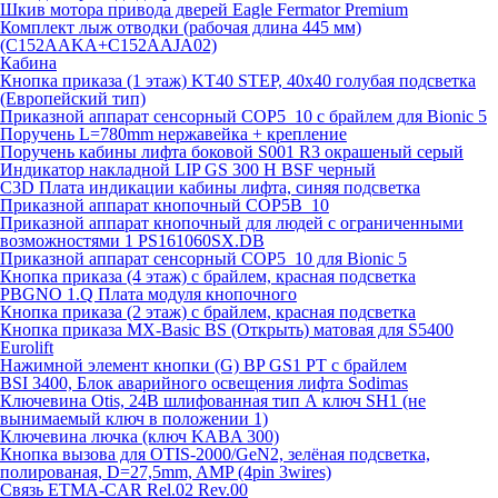
Шкив мотора привода дверей Eagle Fermator Premium
Комплект лыж отводки (рабочая длина 445 мм)
(C152AAKA+C152AAJA02)
Кабина
Кнопка приказа (1 этаж) KT40 STEP, 40х40 голубая подсветка
(Европейский тип)
Приказной аппарат сенсорный COP5_10 с брайлем для Bionic 5
Поручень L=780mm нержавейка + крепление
Поручень кабины лифта боковой S001 R3 окрашеный серый
Индикатор накладной LIP GS 300 H BSF черный
C3D Плата индикации кабины лифта, синяя подсветка
Приказной аппарат кнопочный COP5B_10
Приказной аппарат кнопочный для людей с ограниченными
возможностями 1 PS161060SX.DB
Приказной аппарат сенсорный COP5_10 для Bionic 5
Кнопка приказа (4 этаж) с брайлем, красная подсветка
PBGNO 1.Q Плата модуля кнопочного
Кнопка приказа (2 этаж) с брайлем, красная подсветка
Кнопка приказа MX-Basic BS (Открыть) матовая для S5400
Eurolift
Нажимной элемент кнопки (G) BP GS1 PT с брайлем
BSI 3400, Блок аварийного освещения лифта Sodimas
Ключевина Otis, 24В шлифованная тип А ключ SH1 (не
вынимаемый ключ в положении 1)
Ключевина лючка (ключ KABA 300)
Кнопка вызова для OTIS-2000/GeN2, зелёная подсветка,
полированая, D=27,5mm, AMP (4pin 3wires)
Связь ETMA-CAR Rel.02 Rev.00