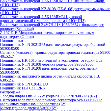
Выключатель концевой, L5K13MUM331R, линейный 3-напр.
(1НО+1НЗ)
Выключатель концевой KZ-8108 (TZ-8108) регулируемый рычаг
(1НО+1НЗ)
Выключатель концевой, L5K13MIM311 угловой
однонаправленный с металл. роликом (1НО+1НЗ)
Выключатель концевой Z4V7H-11z-1058/2654 с большим рег.
роликом (Schmersal)
Z-15GD-B Микровыключатель с коротким пружинным
плунжером (Omron)
Подшипники
Подшипник NTN 30213 U вала звездочки редуктора большой
S9300/9500
Сальник (манжета) червяка редуктора привода эскалатора S9300
40х52х7
Подшипник HK 1015 игольчатый в компонент отводки Otis
Подшипник NTN 30308 червяка редуктора S9300/9500
Подшипник NTN 30208 вала звездочки редуктора малый
S9300/9500
Подшипник натяжного шкива ограничителя скорости, FBJ
6305.ZZ
Подшипник NTN 6204.LLU
Подшипник FBJ 6311.2RS
Распродажа
Лебедка лифта Otis, 4,2kW (тормоз TAA270760GT4) (БУ)
Шестерня вала главного привода эскалатора Sch9300/9500 с
аварийным тормозом нового типа (БУ)
Мотор привода дверей Var30 (БУ)