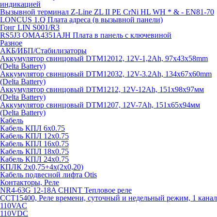
индикацией
Вызывной терминал Z-Line ZL II PE CrNi HL WH * & - EN81-70
LONCUS 1.Q Плата адреса (в вызывной панели)
Гонг LIN S001/R3
RS5J3 OMA4351AJH Плата в панель с ключевиной
Разное
АКБ/ИБП/Стабилизаторы
Аккумулятор свинцовый DTM12012, 12V-1,2Ah, 97х43х58mm
(Delta Battery)
Аккумулятор свинцовый DTM12032, 12V-3.2Ah, 134x67x60mm
(Delta Battery)
Аккумулятор свинцовый DTM1212, 12V-12Ah, 151х98х97мм
(Delta Battery)
Аккумулятор свинцовый DTM1207, 12V-7Ah, 151х65х94мм
(Delta Battery)
Кабель
Кабель КПЛ 6х0.75
Кабель КПЛ 12х0.75
Кабель КПЛ 16х0.75
Кабель КПЛ 18х0.75
Кабель КПЛ 24х0.75
КПЛК 2х0,75+4х(2х0,20)
Кабель подвесной лифта Otis
Контакторы, Реле
NR4-63G 12-18A CHINT Тепловое реле
CCT15400, Реле времени, суточный и недельный режим, 1 канал
110VAC
110VDC