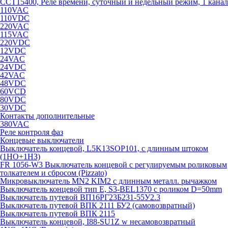
CCT15400, Реле времени, суточный и недельный режим, 1 канал
110VAC
110VDC
220VAC
115VAC
220VDC
12VDC
24VAC
24VDC
42VAC
48VDC
60VCD
80VDC
30VDC
Контакты дополнительные
380VAC
Реле контроля фаз
Концевые выключатели
Выключатель концевой, L5K13SOP101, с длинным штоком
(1НО+1НЗ)
FR 1056-W3 Выключатель концевой с регулируемым роликовым
толкателем и сбросом (Pizzato)
Микровыключатель MN2 KIM2 с длинным металл. рычажком
Выключатель концевой тип Е, S3-BEL1370 с роликом D=50mm
Выключатель путевой ВП16РГ23Б231-55У2.3
Выключатель путевой ВПК 2111 БУ2 (самовозвратный)
Выключатель путевой ВПК 2115
Выключатель концевой, I88-SU1Z w несамовозвратный