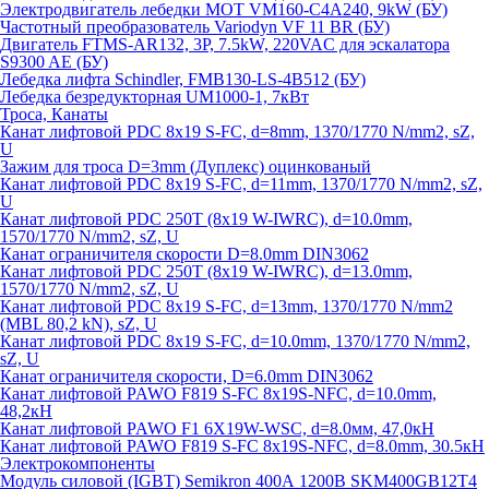
Электродвигатель лебедки MOT VM160-C4A240, 9kW (БУ)
Частотный преобразователь Variodyn VF 11 BR (БУ)
Двигатель FTMS-AR132, 3P, 7.5kW, 220VAC для эскалатора
S9300 AE (БУ)
Лебедка лифта Schindler, FMB130-LS-4B512 (БУ)
Лебедка безредукторная UM1000-1, 7кВт
Троса, Канаты
Канат лифтовой PDC 8x19 S-FC, d=8mm, 1370/1770 N/mm2, sZ,
U
Зажим для троса D=3mm (Дуплекс) оцинкованый
Канат лифтовой PDC 8x19 S-FC, d=11mm, 1370/1770 N/mm2, sZ,
U
Канат лифтовой PDC 250T (8x19 W-IWRC), d=10.0mm,
1570/1770 N/mm2, sZ, U
Канат ограничителя скорости D=8.0mm DIN3062
Канат лифтовой PDC 250T (8x19 W-IWRC), d=13.0mm,
1570/1770 N/mm2, sZ, U
Канат лифтовой PDC 8х19 S-FC, d=13mm, 1370/1770 N/mm2
(MBL 80,2 kN), sZ, U
Канат лифтовой PDC 8x19 S-FC, d=10.0mm, 1370/1770 N/mm2,
sZ, U
Канат ограничителя скорости, D=6.0mm DIN3062
Канат лифтовой PAWO F819 S-FC 8х19S-NFC, d=10.0mm,
48,2кН
Канат лифтовой PAWO F1 6X19W-WSC, d=8.0мм, 47,0кН
Канат лифтовой PAWO F819 S-FC 8х19S-NFC, d=8.0mm, 30.5кН
Электрокомпоненты
Модуль силовой (IGBT) Semikron 400А 1200В SKM400GB12T4