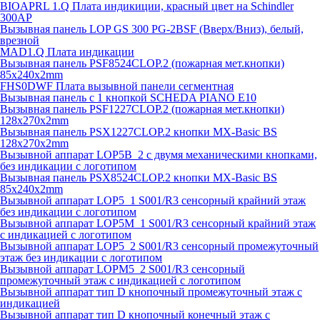
BIOAPRL 1.Q Плата индикиции, красный цвет на Schindler
300AP
Вызывная панель LOP GS 300 PG-2BSF (Вверх/Вниз), белый,
врезной
MAD1.Q Плата индикации
Вызывная панель PSF8524CLOP.2 (пожарная мет.кнопки)
85х240х2mm
FHS0DWF Плата вызывной панели сегментная
Вызывная панель с 1 кнопкой SCHEDA PIANO E10
Вызывная панель PSF1227CLOP.2 (пожарная мет.кнопки)
128х270х2mm
Вызывная панель PSX1227CLOP.2 кнопки MX-Basic BS
128х270х2mm
Вызывной аппарат LOP5B_2 с двумя механическими кнопками,
без индикации с логотипом
Вызывная панель PSX8524CLOP.2 кнопки MX-Basic BS
85х240х2mm
Вызывной аппарат LOP5_1 S001/R3 сенсорный крайний этаж
без индикации с логотипом
Вызывной аппарат LOP5M_1 S001/R3 сенсорный крайний этаж
с индикацией с логотипом
Вызывной аппарат LOP5_2 S001/R3 сенсорный промежуточный
этаж без индикации с логотипом
Вызывной аппарат LOPM5_2 S001/R3 сенсорный
промежуточный этаж с индикацией с логотипом
Вызывной аппарат тип D кнопочный промежуточный этаж с
индикацией
Вызывной аппарат тип D кнопочный конечный этаж с