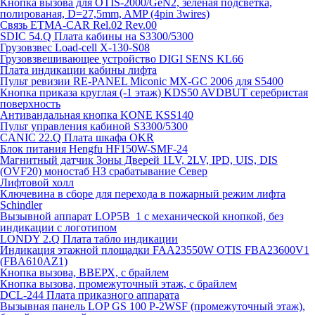
Кнопка вызова для OTIS-2000/GeN2, зелёная подсветка,
полированая, D=27,5mm, AMP (4pin 3wires)
Связь ETMA-CAR Rel.02 Rev.00
SDIC 54.Q Плата кабины на S3300/5300
Грузовзвес Load-cell X-130-S08
Грузовзвешивающее устройство DIGI SENS KL66
Плата индикации кабины лифта
Пульт ревизии RE-PANEL Miconic MX-GC 2006 для S5400
Кнопка приказа круглая (-1 этаж) KDS50 AVDBUT серебристая
поверхность
Антивандальная кнопка KONE KSS140
Пульт управления кабиной S3300/5300
CANIC 22.Q Плата шкафа OKR
Блок питания Hengfu HF150W-SMF-24
Магнитный датчик Зоны Дверей 1LV, 2LV, IPD, UIS, DIS
(OVF20) моностаб НЗ срабатывание Cевер
Лифтовой холл
Ключевина в сборе для перехода в пожарный режим лифта
Schindler
Вызывной аппарат LOP5B_1 с механической кнопкой, без
индикации с логотипом
LONDY 2.Q Плата табло индикации
Индикация этажной площадки FAA23550W OTIS FBA23600V1
(FBA610AZ1)
Кнопка вызова, ВВЕРХ, с брайлем
Кнопка вызова, промежуточный этаж, с брайлем
DCL-244 Плата приказного аппарата
Вызывная панель LOP GS 100 P-2WSF (промежуточный этаж),