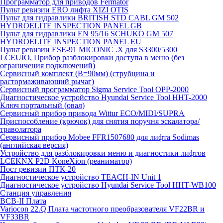
Программатор для приводов Fermator
Пульт ревизии ERO лифта XIZI OTIS
Пульт для гидравлики BRITISH STD CABL GM 502
HYDROELITE INSPECTION PANEL GB
Пульт для гидравлики EN 95/16 SCHUKO GM 507
HYDROELITE INSPECTION PANEL EU
Пульт ревизии ESE-91 MICONIC .X для S3300/5300
LCEUIO, Прибор разблокировки доступа в меню (без
ограничения подключений)
Сервисный комплект (В=90мм) (струбцина и
растормаживающий рычаг)
Сервисный программатор Sigma Service Tool OPP-2000
Диагностическое устройство Hyundai Service Tool HHT-2000
Ключ портальный (овал)
Сервисный прибор привода Wittur ECO/MIDI/SUPRA
Приспособление (крючок) для снятия поручня эскалатора/
траволатора
Сервисный прибор Mobee FFR1507680 для лифта Sodimas
(английская версия)
Устройство для разблокировки меню и диагностики лифтов
LCEKNX P2D KoneXion (реаниматор)
Пост ревизии ПТК-20
Диагностическое устройство TEACH-IN Unit 1
Диагностическое устройство Hyundai Service Tool HHT-WB100
Станция управления
BCB-II Плата
Variocon 22.Q Плата частотного преобразователя VF22BR и
VF33BR