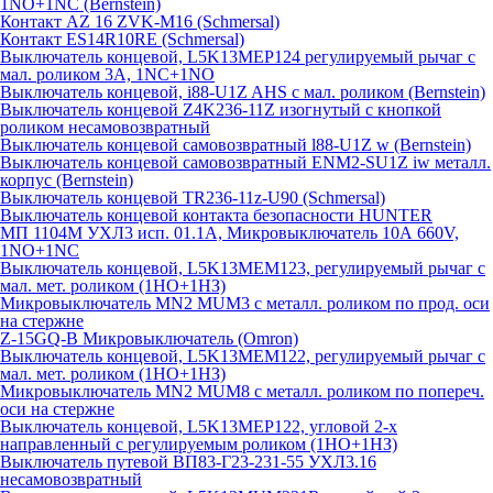
1NO+1NC (Bernstein)
Контакт AZ 16 ZVK-M16 (Schmersal)
Контакт ES14R10RE (Schmersal)
Выключатель концевой, L5K13MEP124 регулируемый рычаг с
мал. роликом 3А, 1NC+1NO
Выключатель концевой, i88-U1Z AHS с мал. роликом (Bernstein)
Выключатель концевой Z4K236-11Z изогнутый с кнопкой
роликом несамовозвратный
Выключатель концевой самовозвратный l88-U1Z w (Bernstein)
Выключатель концевой самовозвратный ENM2-SU1Z iw металл.
корпус (Bernstein)
Выключатель концевой TR236-11z-U90 (Schmersal)
Выключатель концевой контакта безопасности HUNTER
МП 1104М УХЛ3 исп. 01.1А, Микровыключатель 10А 660V,
1NO+1NC
Выключатель концевой, L5K13MEM123, регулируемый рычаг с
мал. мет. роликом (1НО+1НЗ)
Микровыключатель MN2 MUM3 с металл. роликом по прод. оси
на стержне
Z-15GQ-B Микровыключатель (Omron)
Выключатель концевой, L5K13MEM122, регулируемый рычаг с
мал. мет. роликом (1НО+1НЗ)
Микровыключатель MN2 MUM8 с металл. роликом по попереч.
оси на стержне
Выключатель концевой, L5K13MEP122, угловой 2-х
направленный с регулируемым роликом (1НО+1НЗ)
Выключатель путевой ВП83-Г23-231-55 УХЛ3.16
несамовозвратный