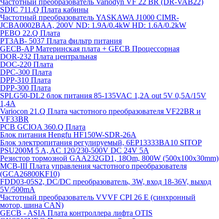
Частотный преобразователь Variodyn VF 22 BR (DR-VAB22)
SDIC 711.Q Плата кабины
Частотный преобразователь YASKAWA J1000 CIMR-
JCBA0002BAA, 200V ND: 1.9A/0.4kW HD: 1.6A/0.2kW
PEBO 22.Q Плата
РТ3АВ- 5037 Плата фильтр питания
GECB-AP Материнская плата + GECB Процессорная
DOR-232 Плата центральная
DOC-220 Плата
DPC-300 Плата
DPP-310 Плата
DPP-300 Плата
SPLG50-DL2 блок питания 85-135VAC 1,2А out 5V 0,5А/15V
1,4А
Variocon 21.Q Плата частотного преобразователя VF22BR и
VF33BR
PCB GCIOA 360.Q Плата
Блок питания Hengfu HF150W-SDR-26A
Блок электропитания регулируемый, 6EP13333BA10 SITOP
PSU200M 5 A, AC 120/230-500V DC 24V 5A
Резистор тормозной GAA232GD1, 18Om, 800W (500x100x30mm)
MCB-III Плата управления частотного преобразователя
(GCA26800KF10)
FDD03-05S2, DC/DC преобразователь, 3W, вход 18-36V, выход
5V/500mA
Частотный преобразователь VVVF CPI 26 E (синхронный
мотор, шина CAN)
GECB - ASIA Плата контроллера лифта OTIS