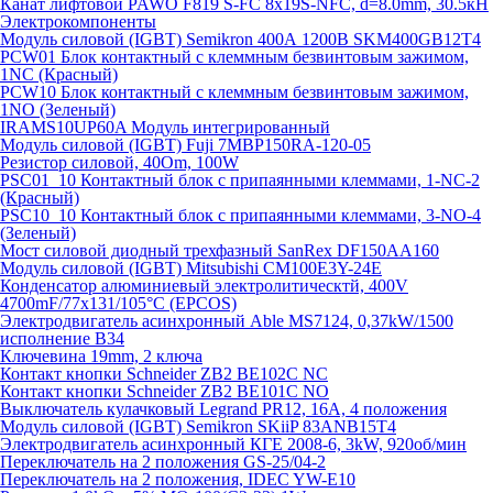
Канат лифтовой PAWO F819 S-FC 8х19S-NFC, d=8.0mm, 30.5кН
Электрокомпоненты
Модуль силовой (IGBT) Semikron 400А 1200В SKM400GB12T4
PCW01 Блок контактный с клеммным безвинтовым зажимом,
1NC (Красный)
PCW10 Блок контактный с клеммным безвинтовым зажимом,
1NO (Зеленый)
IRAMS10UP60A Модуль интегрированный
Модуль силовой (IGBT) Fuji 7MBP150RA-120-05
Резистор силовой, 40Om, 100W
PSC01_10 Контактный блок с припаянными клеммами, 1-NC-2
(Красный)
PSC10_10 Контактный блок с припаянными клеммами, 3-NO-4
(Зеленый)
Мост силовой диодный трехфазный SanRex DF150AA160
Модуль силовой (IGBT) Mitsubishi CM100E3Y-24E
Конденсатор алюминиевый электролитическтй, 400V
4700mF/77x131/105°C (EPCOS)
Электродвигатель асинхронный Able MS7124, 0,37kW/1500
исполнение В34
Ключевина 19mm, 2 ключа
Контакт кнопки Schneider ZB2 BE102C NC
Контакт кнопки Schneider ZB2 BE101C NO
Выключатель кулачковый Legrand PR12, 16A, 4 положения
Модуль силовой (IGBT) Semikron SKiiP 83ANB15T4
Электродвигатель асинхронный КГЕ 2008-6, 3kW, 920об/мин
Переключатель на 2 положения GS-25/04-2
Переключатель на 2 положения, IDEC YW-E10