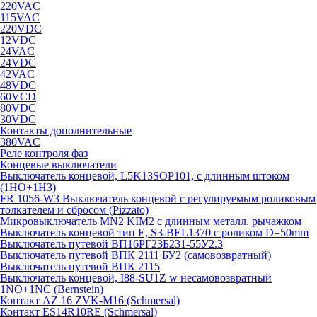
220VAC
115VAC
220VDC
12VDC
24VAC
24VDC
42VAC
48VDC
60VCD
80VDC
30VDC
Контакты дополнительные
380VAC
Реле контроля фаз
Концевые выключатели
Выключатель концевой, L5K13SOP101, с длинным штоком
(1НО+1НЗ)
FR 1056-W3 Выключатель концевой с регулируемым роликовым
толкателем и сбросом (Pizzato)
Микровыключатель MN2 KIM2 с длинным металл. рычажком
Выключатель концевой тип Е, S3-BEL1370 с роликом D=50mm
Выключатель путевой ВП16РГ23Б231-55У2.3
Выключатель путевой ВПК 2111 БУ2 (самовозвратный)
Выключатель путевой ВПК 2115
Выключатель концевой, I88-SU1Z w несамовозвратный
1NO+1NC (Bernstein)
Контакт AZ 16 ZVK-M16 (Schmersal)
Контакт ES14R10RE (Schmersal)