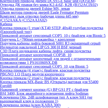
Контроллер привода дверей DCSS5-E basic unit (DO5EM)
Отводка ДК правая без замка K2-4-6Z, K2R (B152ACIX02)
Отводка привода дверей Eshine MS, левая
Шкив мотора привода дверей Eagle Fermator Premium
Комплект лыж отводки (рабочая длина 445 мм)
(C152AAKA+C152AAJA02)
Кабина
Кнопка приказа (1 этаж) KT40 STEP, 40х40 голубая подсветка
(Европейский тип)
Приказной аппарат сенсорный COP5_10 с брайлем для Bionic 5
Поручень L=780mm нержавейка + крепление
Поручень кабины лифта боковой S001 R3 окрашеный серый
Индикатор накладной LIP GS 300 H BSF черный
C3D Плата индикации кабины лифта, синяя подсветка
Приказной аппарат кнопочный COP5B_10
Приказной аппарат кнопочный для людей с ограниченными
возможностями 1 PS161060SX.DB
Приказной аппарат сенсорный COP5_10 для Bionic 5
Кнопка приказа (4 этаж) с брайлем, красная подсветка
PBGNO 1.Q Плата модуля кнопочного
Кнопка приказа (2 этаж) с брайлем, красная подсветка
Кнопка приказа MX-Basic BS (Открыть) матовая для S5400
Eurolift
Нажимной элемент кнопки (G) BP GS1 PT с брайлем
BSI 3400, Блок аварийного освещения лифта Sodimas
Ключевина Otis, 24В шлифованная тип А ключ SH1 (не
вынимаемый ключ в положении 1)
Ключевина лючка (ключ KABA 300)