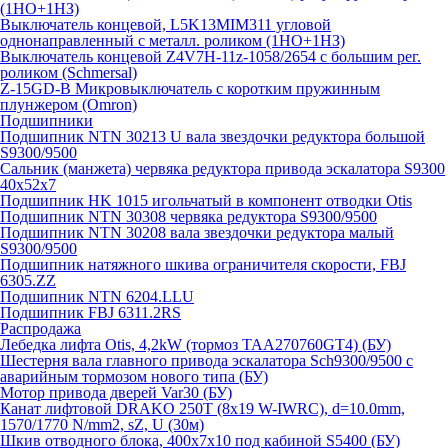
(1НО+1НЗ)
Выключатель концевой, L5K13MIM311 угловой
однонаправленный с металл. роликом (1НО+1НЗ)
Выключатель концевой Z4V7H-11z-1058/2654 с большим рег.
роликом (Schmersal)
Z-15GD-B Микровыключатель с коротким пружинным
плунжером (Omron)
Подшипники
Подшипник NTN 30213 U вала звездочки редуктора большой
S9300/9500
Сальник (манжета) червяка редуктора привода эскалатора S9300
40х52х7
Подшипник HK 1015 игольчатый в компонент отводки Otis
Подшипник NTN 30308 червяка редуктора S9300/9500
Подшипник NTN 30208 вала звездочки редуктора малый
S9300/9500
Подшипник натяжного шкива ограничителя скорости, FBJ
6305.ZZ
Подшипник NTN 6204.LLU
Подшипник FBJ 6311.2RS
Распродажа
Лебедка лифта Otis, 4,2kW (тормоз TAA270760GT4) (БУ)
Шестерня вала главного привода эскалатора Sch9300/9500 с
аварийным тормозом нового типа (БУ)
Мотор привода дверей Var30 (БУ)
Канат лифтовой DRAKO 250T (8x19 W-IWRC), d=10.0mm,
1570/1770 N/mm2, sZ, U (30м)
Шкив отводного блока, 400х7х10 под кабиной S5400 (БУ)