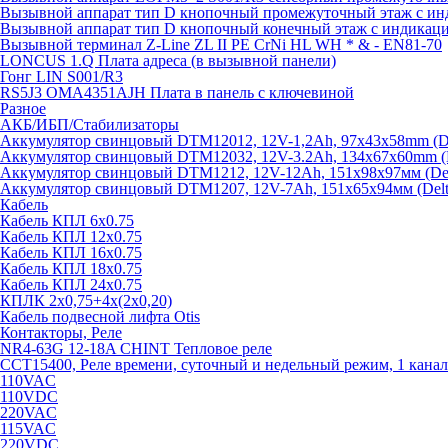
Вызывной аппарат тип D кнопочный промежуточный этаж с ин
Вызывной аппарат тип D кнопочный конечный этаж с индикац
Вызывной терминал Z-Line ZL II PE CrNi HL WH * & - EN81-70
LONCUS 1.Q Плата адреса (в вызывной панели)
Гонг LIN S001/R3
RS5J3 OMA4351AJH Плата в панель с ключевиной
Разное
АКБ/ИБП/Стабилизаторы
Аккумулятор свинцовый DTM12012, 12V-1,2Ah, 97х43х58mm (Del
Аккумулятор свинцовый DTM12032, 12V-3.2Ah, 134x67x60mm (De
Аккумулятор свинцовый DTM1212, 12V-12Ah, 151х98х97мм (Delt
Аккумулятор свинцовый DTM1207, 12V-7Ah, 151х65х94мм (Delta
Кабель
Кабель КПЛ 6х0.75
Кабель КПЛ 12х0.75
Кабель КПЛ 16х0.75
Кабель КПЛ 18х0.75
Кабель КПЛ 24х0.75
КПЛК 2х0,75+4х(2х0,20)
Кабель подвесной лифта Otis
Контакторы, Реле
NR4-63G 12-18A CHINT Тепловое реле
CCT15400, Реле времени, суточный и недельный режим, 1 канал
110VAC
110VDC
220VAC
115VAC
220VDC