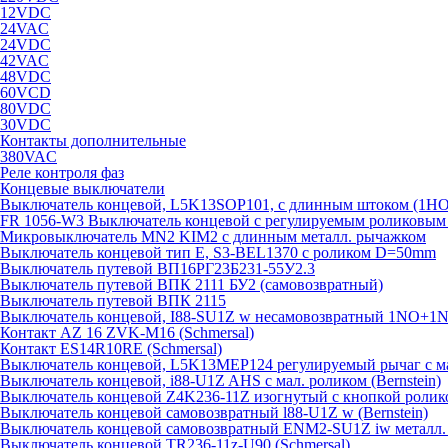
12VDC
24VAC
24VDC
42VAC
48VDC
60VCD
80VDC
30VDC
Контакты дополнительные
380VAC
Реле контроля фаз
Концевые выключатели
Выключатель концевой, L5K13SOP101, с длинным штоком (1Н
FR 1056-W3 Выключатель концевой с регулируемым роликовым то
Микровыключатель MN2 KIM2 с длинным металл. рычажком
Выключатель концевой тип Е, S3-BEL1370 с роликом D=50mm
Выключатель путевой ВП16РГ23Б231-55У2.3
Выключатель путевой ВПК 2111 БУ2 (самовозвратный)
Выключатель путевой ВПК 2115
Выключатель концевой, I88-SU1Z w несамовозвратный 1NO+1NC
Контакт AZ 16 ZVK-M16 (Schmersal)
Контакт ES14R10RE (Schmersal)
Выключатель концевой, L5K13MEP124 регулируемый рычаг с м
Выключатель концевой, i88-U1Z AHS с мал. роликом (Bernstein)
Выключатель концевой Z4K236-11Z изогнутый с кнопкой ролик
Выключатель концевой самовозвратный l88-U1Z w (Bernstein)
Выключатель концевой самовозвратный ENM2-SU1Z iw металл. к
Выключатель концевой TR236-11z-U90 (Schmersal)