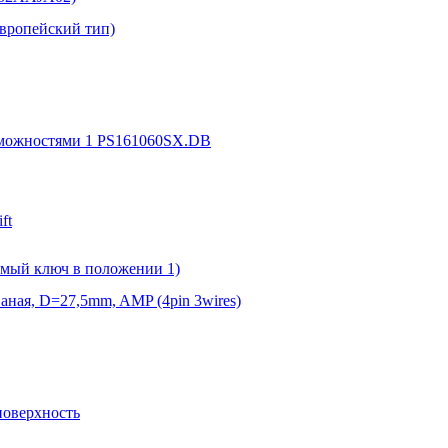
Европейский тип)
зможностями 1 PS161060SX.DB
ft
емый ключ в положении 1)
аная, D=27,5mm, AMP (4pin 3wires)
поверхность