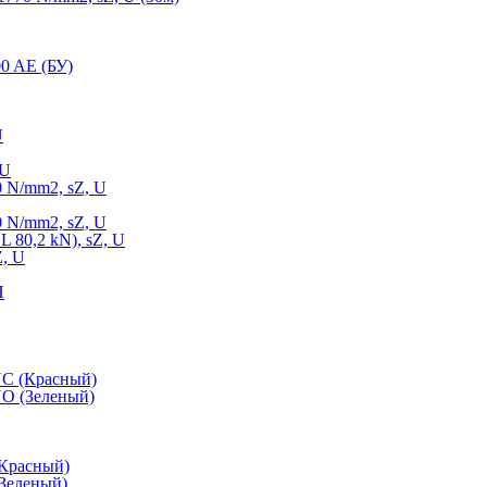
0 AE (БУ)
U
 U
 N/mm2, sZ, U
 N/mm2, sZ, U
 80,2 kN), sZ, U
Z, U
Н
NC (Красный)
O (Зеленый)
(Красный)
Зеленый)