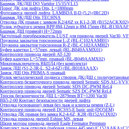
Башмак ДК/ДШ DO Varidor 15/35/VL15
Порог ДК для лифта Otis, L=1800mm
Фотозавеса дверей лифта, LAMBDA II-D (5.2) (IRC2D)
Башмак ДК/ДШ Otis TECHNA
Отводка ДК правая с замком K2/4/6Z sx K1-2-3R (B152ACKX02)
Ролик зубчатого ремня RPP 8M-12mm и 8M-15mm (BL-B130AAF
Башмак ДШ (прямой) H=72mm
Частотный преобразователь LUST для привода дверей Var30, V
Пружина закрытия торсионная L-Z (BL-C102AAMI01)
Пружина закрытия торсионная R-Z (BL-C102AAMI02)
Буфер каретки L=57mm, левый (BL-B049AAMX01)
Контроллер привода дверей AT-120
Буфер каретки L=57mm, правый (BL-B049AAMX02)
Микровыключатель ВБПЛ4 (без комплекта)
Замок ДШ (S1-2-3R-L, S2-4-6Z) (BL-B018AAAX)
Замок ДШ Otis PRIMA-S правый
Ролик металлический подвеса створок ДК/ДШ с полиуретановы
Контроллер безщеточного привода дверей Sematiс SDS AC-V
Контроллер привода дверей Sematic SDS DC-PWM Rel.4
Контроллер привода дверей Sematic SZS DC-PWM Rel.4
Тросик бесконечности ДШ L=2879mm BT=1200 Var30
ВБ5-2-00 Контакт безопасности дверей лифта
Отводка (основание) левая без лыж и клипсы ремня (Z-L)
Контроллер привода дверей DCSS5-E basic unit (DO5EM)
Отводка ДК правая без замка K2-4-6Z, K2R (B152ACIX02)
Отводка привода дверей Eshine MS, левая
Шкив мотора привода дверей Eagle Fermator Premium
Комплект лыж отводки (рабочая длина 445 мм) (C152AAKA+C