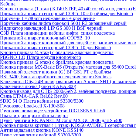
Кабина
Кнопка приказа (1 этаж) KT40 STEP, 40х40 голубая подсветка (
Приказной аппарат сенсорный COP5_10 с брайлем для Bionic 5
Поручень L=780mm нержавейка + крепление
Поручень кабины лифта боковой S001 R3 окрашеный серый
Индикатор накладной LIP GS 300 H BSF черный
C3D Плата индикации кабины лифта, синяя подсветка
Приказной аппарат кнопочный COP5B_10
Приказной аппарат кнопочный для людей с ограниченными во
Приказной аппарат сенсорный COP5_10 для Bionic 5
Кнопка приказа (4 этаж) с брайлем, красная подсветка
PBGNO 1.Q Плата модуля кнопочного
Кнопка приказа (2 этаж) с брайлем, красная подсветка
Кнопка приказа MX-Basic BS (Открыть) матовая для S5400 Euroli
Нажимной элемент кнопки (G) BP GS1 PT с брайлем
BSI 3400, Блок аварийного освещения лифта Sodimas
Ключевина Otis, 24В шлифованная тип А ключ SH1 (не вынима
Ключевина лючка (ключ KABA 300)
Кнопка вызова для OTIS-2000/GeN2, зелёная подсветка, полиров
Связь ETMA-CAR Rel.02 Rev.00
SDIC 54.Q Плата кабины на S3300/5300
Грузовзвес Load-cell X-130-S08
Грузовзвешивающее устройство DIGI SENS KL66
Плата индикации кабины лифта
Пульт ревизии RE-PANEL Miconic MX-GC 2006 для S5400
Кнопка приказа круглая (-1 этаж) KDS50 AVDBUT серебристая 
Антивандальная кнопка KONE KSS140
Пульт управления кабиной S3300/5300