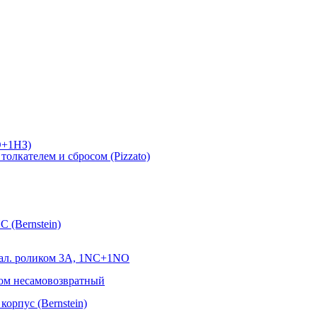
О+1НЗ)
лкателем и сбросом (Pizzato)
 (Bernstein)
ал. роликом 3А, 1NC+1NO
ом несамовозвратный
орпус (Bernstein)