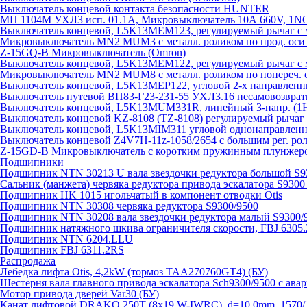
Выключатель концевой контакта безопасности HUNTER
МП 1104М УХЛ3 исп. 01.1А, Микровыключатель 10А 660V, 1
Выключатель концевой, L5K13MEM123, регулируемый рычаг с м
Микровыключатель MN2 MUM3 с металл. роликом по прод. оси 
Z-15GQ-B Микровыключатель (Omron)
Выключатель концевой, L5K13MEM122, регулируемый рычаг с м
Микровыключатель MN2 MUM8 с металл. роликом по попереч. о
Выключатель концевой, L5K13MEP122, угловой 2-х направлен
Выключатель путевой ВП83-Г23-231-55 УХЛ3.16 несамовозвра
Выключатель концевой, L5K13MUM331R, линейный 3-напр. (
Выключатель концевой KZ-8108 (TZ-8108) регулируемый рыча
Выключатель концевой, L5K13MIM311 угловой однонаправленн
Выключатель концевой Z4V7H-11z-1058/2654 с большим рег. рол
Z-15GD-B Микровыключатель с коротким пружинным плунжеро
Подшипники
Подшипник NTN 30213 U вала звездочки редуктора большой S9
Сальник (манжета) червяка редуктора привода эскалатора S9300
Подшипник HK 1015 игольчатый в компонент отводки Otis
Подшипник NTN 30308 червяка редуктора S9300/9500
Подшипник NTN 30208 вала звездочки редуктора малый S9300/
Подшипник натяжного шкива ограничителя скорости, FBJ 6305
Подшипник NTN 6204.LLU
Подшипник FBJ 6311.2RS
Распродажа
Лебедка лифта Otis, 4,2kW (тормоз TAA270760GT4) (БУ)
Шестерня вала главного привода эскалатора Sch9300/9500 с ава
Мотор привода дверей Var30 (БУ)
Канат лифтовой DRAKO 250T (8x19 W-IWRC), d=10.0mm, 1570/1