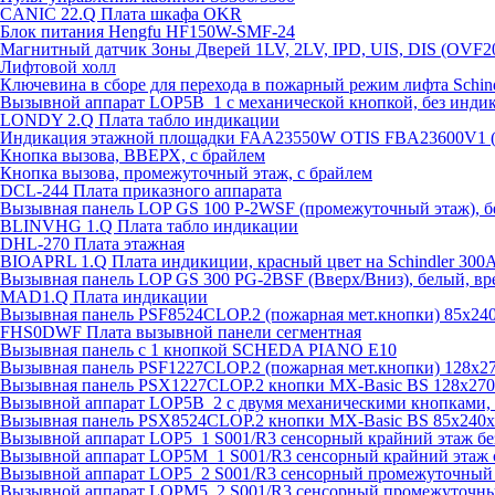
CANIC 22.Q Плата шкафа OKR
Блок питания Hengfu HF150W-SMF-24
Магнитный датчик Зоны Дверей 1LV, 2LV, IPD, UIS, DIS (OVF2
Лифтовой холл
Ключевина в сборе для перехода в пожарный режим лифта Schind
Вызывной аппарат LOP5B_1 с механической кнопкой, без инди
LONDY 2.Q Плата табло индикации
Индикация этажной площадки FAA23550W OTIS FBA23600V1 
Кнопка вызова, ВВЕРХ, с брайлем
Кнопка вызова, промежуточный этаж, с брайлем
DCL-244 Плата приказного аппарата
Вызывная панель LOP GS 100 P-2WSF (промежуточный этаж), б
BLINVHG 1.Q Плата табло индикации
DHL-270 Плата этажная
BIOAPRL 1.Q Плата индикиции, красный цвет на Schindler 300
Вызывная панель LOP GS 300 PG-2BSF (Вверх/Вниз), белый, вр
MAD1.Q Плата индикации
Вызывная панель PSF8524CLOP.2 (пожарная мет.кнопки) 85х2
FHS0DWF Плата вызывной панели сегментная
Вызывная панель с 1 кнопкой SCHEDA PIANO E10
Вызывная панель PSF1227CLOP.2 (пожарная мет.кнопки) 128х
Вызывная панель PSX1227CLOP.2 кнопки MX-Basic BS 128х27
Вызывной аппарат LOP5B_2 с двумя механическими кнопками, 
Вызывная панель PSX8524CLOP.2 кнопки MX-Basic BS 85х240
Вызывной аппарат LOP5_1 S001/R3 сенсорный крайний этаж бе
Вызывной аппарат LOP5M_1 S001/R3 сенсорный крайний этаж 
Вызывной аппарат LOP5_2 S001/R3 сенсорный промежуточный 
Вызывной аппарат LOPM5_2 S001/R3 сенсорный промежуточный