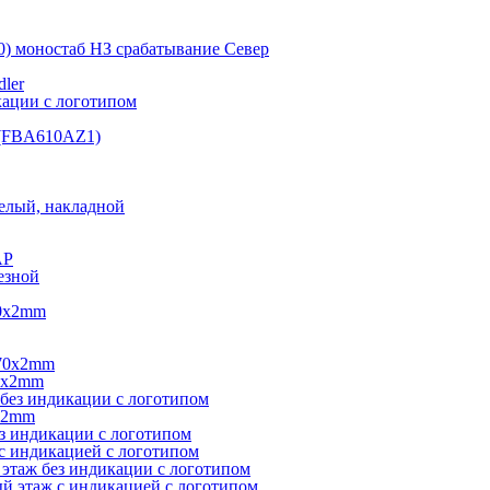
0) моностаб НЗ срабатывание Cевер
ler
кации с логотипом
(FBA610AZ1)
елый, накладной
AP
езной
40х2mm
270х2mm
0х2mm
без индикации с логотипом
х2mm
з индикации с логотипом
с индикацией с логотипом
этаж без индикации с логотипом
 этаж с индикацией с логотипом