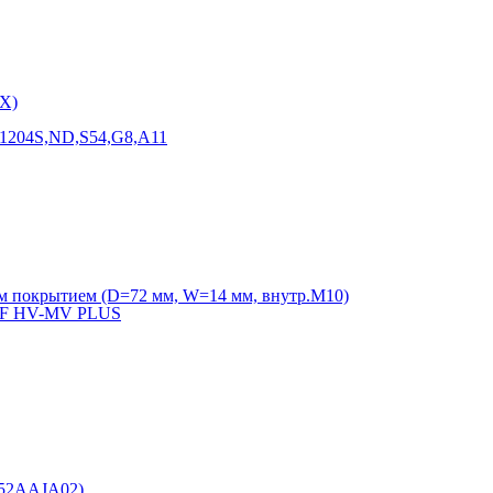
X)
F1204S,ND,S54,G8,A11
м покрытием (D=72 мм, W=14 мм, внутр.М10)
VVF HV-MV PLUS
152AAJA02)