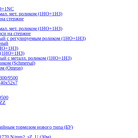
NO+1NC
ал. мет. роликом (1НО+1НЗ)
на стержне
ал. мет. роликом (1НО+1НЗ)
си на стержне
ный с регулируемым роликом (1НО+1НЗ)
тный
1НО+1НЗ)
г (1НО+1НЗ)
ый с металл. роликом (1НО+1НЗ)
иком (Schmersal)
м (Omron)
300/9500
 40х52х7
9500
.ZZ
рийным тормозом нового типа (БУ)
770 N/mm2, sZ, U (30м)