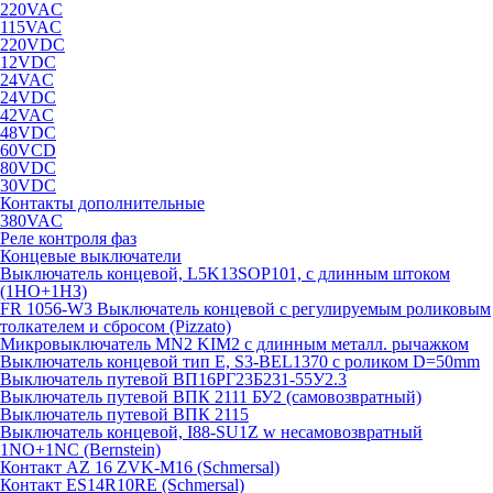
220VAC
115VAC
220VDC
12VDC
24VAC
24VDC
42VAC
48VDC
60VCD
80VDC
30VDC
Контакты дополнительные
380VAC
Реле контроля фаз
Концевые выключатели
Выключатель концевой, L5K13SOP101, с длинным штоком
(1НО+1НЗ)
FR 1056-W3 Выключатель концевой с регулируемым роликовым
толкателем и сбросом (Pizzato)
Микровыключатель MN2 KIM2 с длинным металл. рычажком
Выключатель концевой тип Е, S3-BEL1370 с роликом D=50mm
Выключатель путевой ВП16РГ23Б231-55У2.3
Выключатель путевой ВПК 2111 БУ2 (самовозвратный)
Выключатель путевой ВПК 2115
Выключатель концевой, I88-SU1Z w несамовозвратный
1NO+1NC (Bernstein)
Контакт AZ 16 ZVK-M16 (Schmersal)
Контакт ES14R10RE (Schmersal)