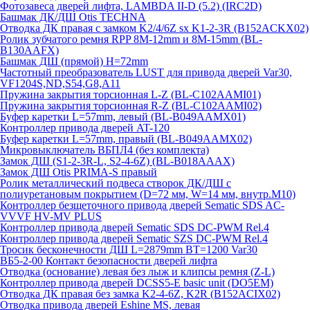
Фотозавеса дверей лифта, LAMBDA II-D (5.2) (IRC2D)
Башмак ДК/ДШ Otis TECHNA
Отводка ДК правая с замком K2/4/6Z sx K1-2-3R (B152ACKX02)
Ролик зубчатого ремня RPP 8M-12mm и 8M-15mm (BL-
B130AAFX)
Башмак ДШ (прямой) H=72mm
Частотный преобразователь LUST для привода дверей Var30,
VF1204S,ND,S54,G8,A11
Пружина закрытия торсионная L-Z (BL-C102AAMI01)
Пружина закрытия торсионная R-Z (BL-C102AAMI02)
Буфер каретки L=57mm, левый (BL-B049AAMX01)
Контроллер привода дверей AT-120
Буфер каретки L=57mm, правый (BL-B049AAMX02)
Микровыключатель ВБПЛ4 (без комплекта)
Замок ДШ (S1-2-3R-L, S2-4-6Z) (BL-B018AAAX)
Замок ДШ Otis PRIMA-S правый
Ролик металлический подвеса створок ДК/ДШ с
полиуретановым покрытием (D=72 мм, W=14 мм, внутр.М10)
Контроллер безщеточного привода дверей Sematiс SDS AC-
VVVF HV-MV PLUS
Контроллер привода дверей Sematic SDS DC-PWM Rel.4
Контроллер привода дверей Sematic SZS DC-PWM Rel.4
Тросик бесконечности ДШ L=2879mm BT=1200 Var30
ВБ5-2-00 Контакт безопасности дверей лифта
Отводка (основание) левая без лыж и клипсы ремня (Z-L)
Контроллер привода дверей DCSS5-E basic unit (DO5EM)
Отводка ДК правая без замка K2-4-6Z, K2R (B152ACIX02)
Отводка привода дверей Eshine MS, левая