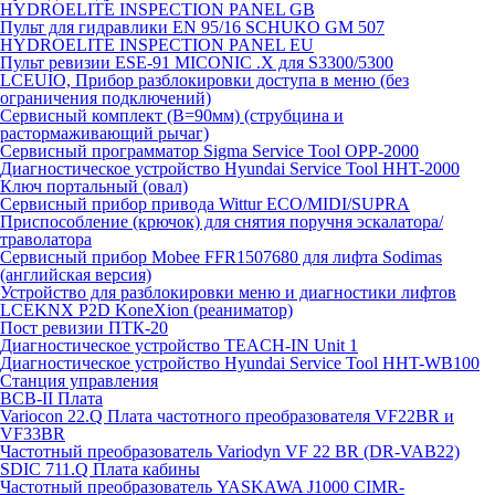
HYDROELITE INSPECTION PANEL GB
Пульт для гидравлики EN 95/16 SCHUKO GM 507
HYDROELITE INSPECTION PANEL EU
Пульт ревизии ESE-91 MICONIC .X для S3300/5300
LCEUIO, Прибор разблокировки доступа в меню (без
ограничения подключений)
Сервисный комплект (В=90мм) (струбцина и
растормаживающий рычаг)
Сервисный программатор Sigma Service Tool OPP-2000
Диагностическое устройство Hyundai Service Tool HHT-2000
Ключ портальный (овал)
Сервисный прибор привода Wittur ECO/MIDI/SUPRA
Приспособление (крючок) для снятия поручня эскалатора/
траволатора
Сервисный прибор Mobee FFR1507680 для лифта Sodimas
(английская версия)
Устройство для разблокировки меню и диагностики лифтов
LCEKNX P2D KoneXion (реаниматор)
Пост ревизии ПТК-20
Диагностическое устройство TEACH-IN Unit 1
Диагностическое устройство Hyundai Service Tool HHT-WB100
Станция управления
BCB-II Плата
Variocon 22.Q Плата частотного преобразователя VF22BR и
VF33BR
Частотный преобразователь Variodyn VF 22 BR (DR-VAB22)
SDIC 711.Q Плата кабины
Частотный преобразователь YASKAWA J1000 CIMR-