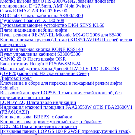
Кнопка вызова для OTIS-2000/GeN2, зелёная подсветка,
полированая, D=27,5mm, AMP (4pin 3wires)
Связь ETMA-CAR Rel.02 Rev.00
SDIC 54.Q Плата кабины на S3300/5300
Грузовзвес Load-cell X-130-S08
Грузовзвешивающее устройство DIGI SENS KL66
Плата индикации кабины лифта
Пульт ревизии RE-PANEL Miconic MX-GC 2006 для S5400
Кнопка приказа круглая (-1 этаж) KDS50 AVDBUT серебристая
поверхность
Антивандальная кнопка KONE KSS140
Пульт управления кабиной S3300/5300
CANIC 22.Q Плата шкафа OKR
Блок питания Hengfu HF150W-SMF-24
Магнитный датчик Зоны Дверей 1LV, 2LV, IPD, UIS, DIS
(OVF20) моностаб НЗ срабатывание Cевер
Лифтовой холл
Ключевина в сборе для перехода в пожарный режим лифта
Schindler
Вызывной аппарат LOP5B_1 с механической кнопкой, без
индикации с логотипом
LONDY 2.Q Плата табло индикации
Индикация этажной площадки FAA23550W OTIS FBA23600V1
(FBA610AZ1)
Кнопка вызова, ВВЕРХ, с брайлем
Кнопка вызова, промежуточный этаж, с брайлем
DCL-244 Плата приказного аппарата
Вызывная панель LOP GS 100 P-2WSF (промежуточный этаж),