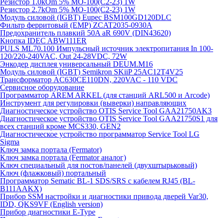
Резистор 1.0kOm 5% МО-100(С2-23) 1W
Резистор 2.7kOm 5% МО-100(С2-23) 1W
Модуль силовой (IGBT) Eupec BSM100GD120DLC
Фильтр ферритовый (EMP) ZCAT2035-0930A
Предохранитель плавкий 50A aR 690V (DIN43620)
Кнопка IDEC ABW111ER
PULS ML70.100 Импульсный источник электропитания In 100-
120/220-240VAC, Out 24-28VDC, 72W
Энкодер дисплея универсальный DEUM.M16
Модуль силовой (IGBT) Semikron SKiiP 25AC12T4V25
Трансформатор AC630CE110DN, 220VAC - 110 VDC
Сервисное оборудование
Программатор AREM ARKEL (для станций ARL500 и Arcode)
Инструмент для регулировки (выверки) направляющих
Диагностическое устройство OTIS Service Tool GAA21750AK3
Диагностическое устройство OTIS Service Tool GAA21750S1 для
всех станций кроме MCS330, GEN2
Диагностическое устройство программатор Service Tool LG
Sigma
Ключ замка портала (Fermator)
Ключ замка портала (Fermator аналог)
Ключ специальный для постов/панелей (двухштырьковый)
Ключ (флажковый) портальный
Программатор Sematic BL-1 SDS/SRS с кабелем RJ45 (BL-
B111AAKX)
Прибор SSM настройки и диагностики привода дверей Var30,
IDD, QKS9VF (English version)
Прибор диагностики E-Type