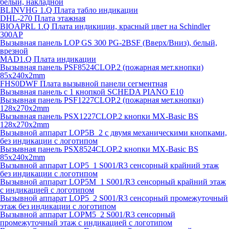
белый, накладной
BLINVHG 1.Q Плата табло индикации
DHL-270 Плата этажная
BIOAPRL 1.Q Плата индикиции, красный цвет на Schindler
300AP
Вызывная панель LOP GS 300 PG-2BSF (Вверх/Вниз), белый,
врезной
MAD1.Q Плата индикации
Вызывная панель PSF8524CLOP.2 (пожарная мет.кнопки)
85х240х2mm
FHS0DWF Плата вызывной панели сегментная
Вызывная панель с 1 кнопкой SCHEDA PIANO E10
Вызывная панель PSF1227CLOP.2 (пожарная мет.кнопки)
128х270х2mm
Вызывная панель PSX1227CLOP.2 кнопки MX-Basic BS
128х270х2mm
Вызывной аппарат LOP5B_2 с двумя механическими кнопками,
без индикации с логотипом
Вызывная панель PSX8524CLOP.2 кнопки MX-Basic BS
85х240х2mm
Вызывной аппарат LOP5_1 S001/R3 сенсорный крайний этаж
без индикации с логотипом
Вызывной аппарат LOP5M_1 S001/R3 сенсорный крайний этаж
с индикацией с логотипом
Вызывной аппарат LOP5_2 S001/R3 сенсорный промежуточный
этаж без индикации с логотипом
Вызывной аппарат LOPM5_2 S001/R3 сенсорный
промежуточный этаж с индикацией с логотипом