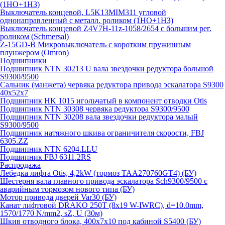
(1НО+1НЗ)
Выключатель концевой, L5K13MIM311 угловой
однонаправленный с металл. роликом (1НО+1НЗ)
Выключатель концевой Z4V7H-11z-1058/2654 с большим рег.
роликом (Schmersal)
Z-15GD-B Микровыключатель с коротким пружинным
плунжером (Omron)
Подшипники
Подшипник NTN 30213 U вала звездочки редуктора большой
S9300/9500
Сальник (манжета) червяка редуктора привода эскалатора S9300
40х52х7
Подшипник HK 1015 игольчатый в компонент отводки Otis
Подшипник NTN 30308 червяка редуктора S9300/9500
Подшипник NTN 30208 вала звездочки редуктора малый
S9300/9500
Подшипник натяжного шкива ограничителя скорости, FBJ
6305.ZZ
Подшипник NTN 6204.LLU
Подшипник FBJ 6311.2RS
Распродажа
Лебедка лифта Otis, 4,2kW (тормоз TAA270760GT4) (БУ)
Шестерня вала главного привода эскалатора Sch9300/9500 с
аварийным тормозом нового типа (БУ)
Мотор привода дверей Var30 (БУ)
Канат лифтовой DRAKO 250T (8x19 W-IWRC), d=10.0mm,
1570/1770 N/mm2, sZ, U (30м)
Шкив отводного блока, 400х7х10 под кабиной S5400 (БУ)