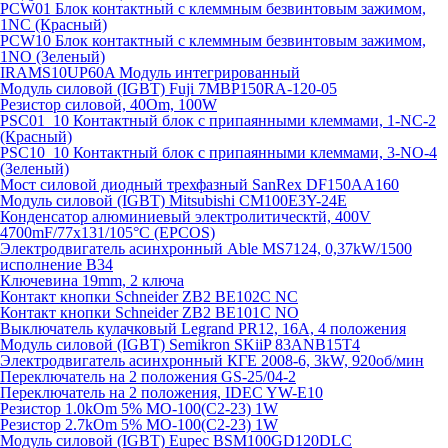
PCW01 Блок контактный с клеммным безвинтовым зажимом,
1NC (Красный)
PCW10 Блок контактный с клеммным безвинтовым зажимом,
1NO (Зеленый)
IRAMS10UP60A Модуль интегрированный
Модуль силовой (IGBT) Fuji 7MBP150RA-120-05
Резистор силовой, 40Om, 100W
PSC01_10 Контактный блок с припаянными клеммами, 1-NC-2
(Красный)
PSC10_10 Контактный блок с припаянными клеммами, 3-NO-4
(Зеленый)
Мост силовой диодный трехфазный SanRex DF150AA160
Модуль силовой (IGBT) Mitsubishi CM100E3Y-24E
Конденсатор алюминиевый электролитическтй, 400V
4700mF/77x131/105°C (EPCOS)
Электродвигатель асинхронный Able MS7124, 0,37kW/1500
исполнение В34
Ключевина 19mm, 2 ключа
Контакт кнопки Schneider ZB2 BE102C NC
Контакт кнопки Schneider ZB2 BE101C NO
Выключатель кулачковый Legrand PR12, 16A, 4 положения
Модуль силовой (IGBT) Semikron SKiiP 83ANB15T4
Электродвигатель асинхронный КГЕ 2008-6, 3kW, 920об/мин
Переключатель на 2 положения GS-25/04-2
Переключатель на 2 положения, IDEC YW-E10
Резистор 1.0kOm 5% МО-100(С2-23) 1W
Резистор 2.7kOm 5% МО-100(С2-23) 1W
Модуль силовой (IGBT) Eupec BSM100GD120DLC