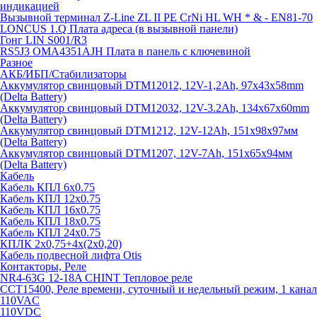
индикацией
Вызывной терминал Z-Line ZL II PE CrNi HL WH * & - EN81-70
LONCUS 1.Q Плата адреса (в вызывной панели)
Гонг LIN S001/R3
RS5J3 OMA4351AJH Плата в панель с ключевиной
Разное
АКБ/ИБП/Стабилизаторы
Аккумулятор свинцовый DTM12012, 12V-1,2Ah, 97х43х58mm
(Delta Battery)
Аккумулятор свинцовый DTM12032, 12V-3.2Ah, 134x67x60mm
(Delta Battery)
Аккумулятор свинцовый DTM1212, 12V-12Ah, 151х98х97мм
(Delta Battery)
Аккумулятор свинцовый DTM1207, 12V-7Ah, 151х65х94мм
(Delta Battery)
Кабель
Кабель КПЛ 6х0.75
Кабель КПЛ 12х0.75
Кабель КПЛ 16х0.75
Кабель КПЛ 18х0.75
Кабель КПЛ 24х0.75
КПЛК 2х0,75+4х(2х0,20)
Кабель подвесной лифта Otis
Контакторы, Реле
NR4-63G 12-18A CHINT Тепловое реле
CCT15400, Реле времени, суточный и недельный режим, 1 канал
110VAC
110VDC