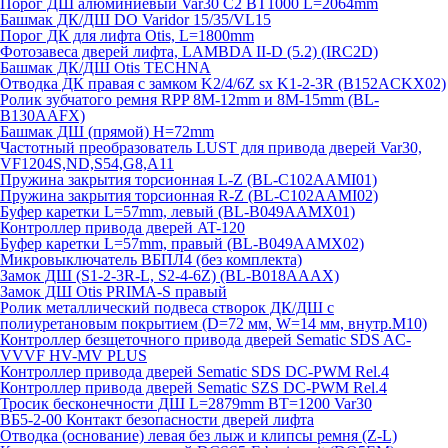
Порог ДШ алюминиевый Var30 C2 BT1000 L=2064mm
Башмак ДК/ДШ DO Varidor 15/35/VL15
Порог ДК для лифта Otis, L=1800mm
Фотозавеса дверей лифта, LAMBDA II-D (5.2) (IRC2D)
Башмак ДК/ДШ Otis TECHNA
Отводка ДК правая с замком K2/4/6Z sx K1-2-3R (B152ACKX02)
Ролик зубчатого ремня RPP 8M-12mm и 8M-15mm (BL-
B130AAFX)
Башмак ДШ (прямой) H=72mm
Частотный преобразователь LUST для привода дверей Var30,
VF1204S,ND,S54,G8,A11
Пружина закрытия торсионная L-Z (BL-C102AAMI01)
Пружина закрытия торсионная R-Z (BL-C102AAMI02)
Буфер каретки L=57mm, левый (BL-B049AAMX01)
Контроллер привода дверей AT-120
Буфер каретки L=57mm, правый (BL-B049AAMX02)
Микровыключатель ВБПЛ4 (без комплекта)
Замок ДШ (S1-2-3R-L, S2-4-6Z) (BL-B018AAAX)
Замок ДШ Otis PRIMA-S правый
Ролик металлический подвеса створок ДК/ДШ с
полиуретановым покрытием (D=72 мм, W=14 мм, внутр.М10)
Контроллер безщеточного привода дверей Sematiс SDS AC-
VVVF HV-MV PLUS
Контроллер привода дверей Sematic SDS DC-PWM Rel.4
Контроллер привода дверей Sematic SZS DC-PWM Rel.4
Тросик бесконечности ДШ L=2879mm BT=1200 Var30
ВБ5-2-00 Контакт безопасности дверей лифта
Отводка (основание) левая без лыж и клипсы ремня (Z-L)