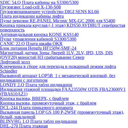
SDIC 54.Q Плата кабины на S3300/5300
Грузовзвес Load-cell X-130-S08
Грузовзвешивающее устройство DIGI SENS KL66
Плата индикации кабины лифта
Пульт ревизии RE-PANEL Miconic MX-GC 2006 для S5400
Кнопка приказа круглая (-1 этаж) KDS50 AVDBUT серебристая
поверхность
Антивандальная кнопка KONE KSS140
Пульт управления кабиной S3300/5300
CANIC 22.Q Плата шкафа OKR
Блок питания Hengfu HF150W-SMF-24
Магнитный датчик Зоны Дверей 1LV, 2LV, IPD, UIS, DIS
(OVF20) моностаб НЗ срабатывание Cевер
Лифтовой холл
Ключевина в сборе для перехода в пожарный режим лифта
Schindler
Вызывной аппарат LOP5B_1 с механической кнопкой, без
индикации с логотипом
LONDY 2.Q Плата табло индикации
Индикация этажной площадки FAA23550W OTIS FBA23600V1
(FBA610AZ1)
Кнопка вызова, ВВЕРХ, с брайлем
Кнопка вызова, промежуточный этаж, с брайлем
DCL-244 Плата приказного аппарата
Вызывная панель LOP GS 100 P-2WSF (промежуточный этаж),
белый, накладной
BLINVHG 1.Q Плата табло индикации
DHL-270 Плата этажная