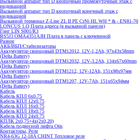
Вызывной аппарат тип D кнопочный промежуточный этаж с
индикацией
Вызывной аппарат тип D кнопочный конечный этаж с
индикацией
Вызывной терминал Z-Line ZL II PE CrNi HL WH * & - EN81-70
LONCUS 1.Q Плата адреса (в вызывной панели)
Гонг LIN S001/R3
RS5J3 OMA4351AJH Плата в панель с ключевиной
Разное
АКБ/ИБП/Стабилизаторы
Аккумулятор свинцовый DTM12012, 12V-1,2Ah, 97х43х58mm
(Delta Battery)
Аккумулятор свинцовый DTM12032, 12V-3.2Ah, 134x67x60mm
(Delta Battery)
Аккумулятор свинцовый DTM1212, 12V-12Ah, 151х98х97мм
(Delta Battery)
Аккумулятор свинцовый DTM1207, 12V-7Ah, 151х65х94мм
(Delta Battery)
Кабель
Кабель КПЛ 6х0.75
Кабель КПЛ 12х0.75
Кабель КПЛ 16х0.75
Кабель КПЛ 18х0.75
Кабель КПЛ 24х0.75
КПЛК 2х0,75+4х(2х0,20)
Кабель подвесной лифта Otis
Контакторы, Реле
NR4-63G 12-18A CHINT Тепловое реле