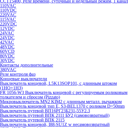
CCT15400, Реле времени, суточный и недельный режим, 1 канал
110VAC
110VDC
220VAC
115VAC
220VDC
12VDC
24VAC
24VDC
42VAC
48VDC
60VCD
80VDC
30VDC
Контакты дополнительные
380VAC
Реле контроля фаз
Концевые выключатели
Выключатель концевой, L5K13SOP101, с длинным штоком
(1НО+1НЗ)
FR 1056-W3 Выключатель концевой с регулируемым роликовым
толкателем и сбросом (Pizzato)
Микровыключатель MN2 KIM2 с длинным металл. рычажком
Выключатель концевой тип Е, S3-BEL1370 с роликом D=50mm
Выключатель путевой ВП16РГ23Б231-55У2.3
Выключатель путевой ВПК 2111 БУ2 (самовозвратный)
Выключатель путевой ВПК 2115
Выключатель концевой, I88-SU1Z w несамовозвратный