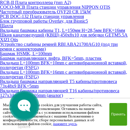
RCB-II Плата контроллера (тип A2)
COCO-MCB Плата станции управления NIPPON OTIS
Частотный преобразователь OVF20 CR 15kW
PCB DOC-132 Плата станции управления
Блок групповой работы Overlay, для Bionic5
Шахта
Вкладыш башмака кабины T1, L=150мм H=28,5мм BFK=16мм
Шкив канатоведущий (КВШ) 450х8х10 для лебедки GETM5.5A
XIZI Otis
Устройство слабины ремней RBI ABA21700AG10 (под три
ремня с коннекторами)
Башмак HSMK, L=100mm
Башмак направляющих лифта, BFK=5mm, пластик
Вкладыш L=100mm BFK=10mm с антивибрационной вставкой,
полиуретан (FSFG)
Вкладыш L=100mm BFK=16mm с антивибрационной вставкой,
полиуретан (FSFG)
Вкладыш башмака направляющей T5 кабины/противовеса
73х48х9 BFK=5mm
Вкладыш башмака направляющей T16 кабины/противовеса
127х34mm BFK=16mm (аналог)
Вкладыш башмака направляющей T9 кабины/противовеса
73х48х7mm BFK=10mm
Мы используем файлы cookies для улучшения работы сайта,
анализа трафика и персонализации. Оставаясь на нашем
Вкладыш башмака направляющей T10 противовеса L=100мм
сайте, вы соглашаетесь с условиями использования файлов
BFK=10мм
Принять
cookies. Чтобы ознакомиться с нашими Положениями о
Шкив канатоведущий (КВШ) 210х6х10 для лебедки Ziehl-Abegg
конфиденциальности, сборе персональных данных и об
Контакт контроля обрыва тяговых ремней XP-B30 (на 4 ремня)
использовании файлов cookie,
нажмите здесь
.
Устройство грузовзвешивающее 34-43кН, Dinacell Electronica (на