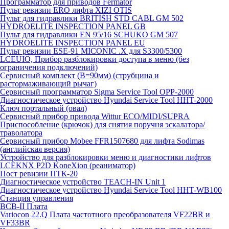
Программатор для приводов Fermator
Пульт ревизии ERO лифта XIZI OTIS
Пульт для гидравлики BRITISH STD CABL GM 502
HYDROELITE INSPECTION PANEL GB
Пульт для гидравлики EN 95/16 SCHUKO GM 507
HYDROELITE INSPECTION PANEL EU
Пульт ревизии ESE-91 MICONIC .X для S3300/5300
LCEUIO, Прибор разблокировки доступа в меню (без
ограничения подключений)
Сервисный комплект (В=90мм) (струбцина и
растормаживающий рычаг)
Сервисный программатор Sigma Service Tool OPP-2000
Диагностическое устройство Hyundai Service Tool HHT-2000
Ключ портальный (овал)
Сервисный прибор привода Wittur ECO/MIDI/SUPRA
Приспособление (крючок) для снятия поручня эскалатора/
траволатора
Сервисный прибор Mobee FFR1507680 для лифта Sodimas
(английская версия)
Устройство для разблокировки меню и диагностики лифтов
LCEKNX P2D KoneXion (реаниматор)
Пост ревизии ПТК-20
Диагностическое устройство TEACH-IN Unit 1
Диагностическое устройство Hyundai Service Tool HHT-WB100
Станция управления
BCB-II Плата
Variocon 22.Q Плата частотного преобразователя VF22BR и
VF33BR