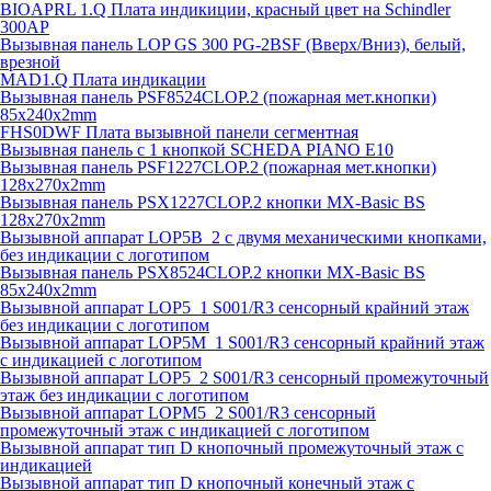
BIOAPRL 1.Q Плата индикиции, красный цвет на Schindler
300AP
Вызывная панель LOP GS 300 PG-2BSF (Вверх/Вниз), белый,
врезной
MAD1.Q Плата индикации
Вызывная панель PSF8524CLOP.2 (пожарная мет.кнопки)
85х240х2mm
FHS0DWF Плата вызывной панели сегментная
Вызывная панель с 1 кнопкой SCHEDA PIANO E10
Вызывная панель PSF1227CLOP.2 (пожарная мет.кнопки)
128х270х2mm
Вызывная панель PSX1227CLOP.2 кнопки MX-Basic BS
128х270х2mm
Вызывной аппарат LOP5B_2 с двумя механическими кнопками,
без индикации с логотипом
Вызывная панель PSX8524CLOP.2 кнопки MX-Basic BS
85х240х2mm
Вызывной аппарат LOP5_1 S001/R3 сенсорный крайний этаж
без индикации с логотипом
Вызывной аппарат LOP5M_1 S001/R3 сенсорный крайний этаж
с индикацией с логотипом
Вызывной аппарат LOP5_2 S001/R3 сенсорный промежуточный
этаж без индикации с логотипом
Вызывной аппарат LOPM5_2 S001/R3 сенсорный
промежуточный этаж с индикацией с логотипом
Вызывной аппарат тип D кнопочный промежуточный этаж с
индикацией
Вызывной аппарат тип D кнопочный конечный этаж с