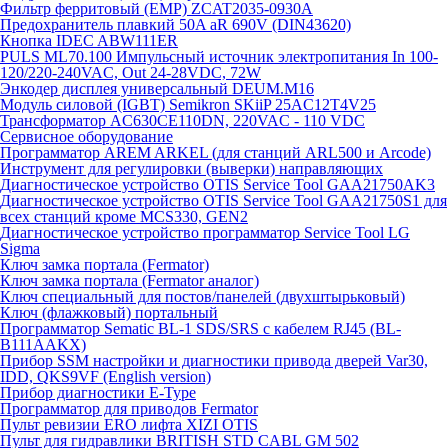
Фильтр ферритовый (EMP) ZCAT2035-0930A
Предохранитель плавкий 50A aR 690V (DIN43620)
Кнопка IDEC ABW111ER
PULS ML70.100 Импульсный источник электропитания In 100-
120/220-240VAC, Out 24-28VDC, 72W
Энкодер дисплея универсальный DEUM.M16
Модуль силовой (IGBT) Semikron SKiiP 25AC12T4V25
Трансформатор AC630CE110DN, 220VAC - 110 VDC
Сервисное оборудование
Программатор AREM ARKEL (для станций ARL500 и Arcode)
Инструмент для регулировки (выверки) направляющих
Диагностическое устройство OTIS Service Tool GAA21750AK3
Диагностическое устройство OTIS Service Tool GAA21750S1 для
всех станций кроме MCS330, GEN2
Диагностическое устройство программатор Service Tool LG
Sigma
Ключ замка портала (Fermator)
Ключ замка портала (Fermator аналог)
Ключ специальный для постов/панелей (двухштырьковый)
Ключ (флажковый) портальный
Программатор Sematic BL-1 SDS/SRS с кабелем RJ45 (BL-
B111AAKX)
Прибор SSM настройки и диагностики привода дверей Var30,
IDD, QKS9VF (English version)
Прибор диагностики E-Type
Программатор для приводов Fermator
Пульт ревизии ERO лифта XIZI OTIS
Пульт для гидравлики BRITISH STD CABL GM 502