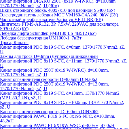
Канат лифтовой DRAKO 250T (8x19 W-IWRC), d=10.0mm,
1570/1770 N/mm2, sZ, U (30м)
Шкив отводного блока, 400х7х10 под кабиной S5400 (БУ)
Электродвигатель лебедки MOT VM160-C4A240, 9kW (БУ)
Частотный преобразователь Variodyn VF 11 BR (БУ)
Двигатель FTMS-AR132, 3P, 7.5kW, 220VAC для эскалатора
S9300 AE (БУ)
Лебедка лифта Schindler, FMB130-LS-4B512 (БУ)
Лебедка безредукторная UM1000-1, 7кВт
Троса, Канаты
Канат лифтовой PDC 8x19 S-FC, d=8mm, 1370/1770 N/mm2, sZ,
U
Зажим для троса D=3mm (Дуплекс) оцинкованый
Канат лифтовой PDC 8x19 S-FC, d=11mm, 1370/1770 N/mm2, sZ,
U
Канат лифтовой PDC 250T (8x19 W-IWRC), d=10.0mm,
1570/1770 N/mm2, sZ, U
Канат ограничителя скорости D=8.0mm DIN3062
Канат лифтовой PDC 250T (8x19 W-IWRC), d=13.0mm,
1570/1770 N/mm2, sZ, U
Канат лифтовой PDC 8х19 S-FC, d=13mm, 1370/1770 N/mm2
(MBL 80,2 kN), sZ, U
Канат лифтовой PDC 8x19 S-FC, d=10.0mm, 1370/1770 N/mm2,
sZ, U
Канат ограничителя скорости, D=6.0mm DIN3062
Канат лифтовой PAWO F819 S-FC 8х19S-NFC, d=10.0mm,
48,2кН
Канат лифтовой PAWO F1 6X19W-WSC, d=8.0мм, 47,0кН