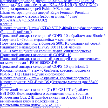
Контроллер привода дверей DCSS5-E basic unit (DO5EM)
Отводка ДК правая без замка K2-4-6Z, K2R (B152ACIX02)
Отводка привода дверей Eshine MS, левая
Шкив мотора привода дверей Eagle Fermator Premium
Комплект лыж отводки (рабочая длина 445 мм)
(C152AAKA+C152AAJA02)
Кабина
Кнопка приказа (1 этаж) KT40 STEP, 40х40 голубая подсветка
(Европейский тип)
Приказной аппарат сенсорный COP5_10 с брайлем для Bionic 5
Поручень L=780mm нержавейка + крепление
Поручень кабины лифта боковой S001 R3 окрашеный серый
Индикатор накладной LIP GS 300 H BSF черный
C3D Плата индикации кабины лифта, синяя подсветка
Приказной аппарат кнопочный COP5B_10
Приказной аппарат кнопочный для людей с ограниченными
возможностями 1 PS161060SX.DB
Приказной аппарат сенсорный COP5_10 для Bionic 5
Кнопка приказа (4 этаж) с брайлем, красная подсветка
PBGNO 1.Q Плата модуля кнопочного
Кнопка приказа (2 этаж) с брайлем, красная подсветка
Кнопка приказа MX-Basic BS (Открыть) матовая для S5400
Eurolift
Нажимной элемент кнопки (G) BP GS1 PT с брайлем
BSI 3400, Блок аварийного освещения лифта Sodimas
Ключевина Otis, 24В шлифованная тип А ключ SH1 (не
вынимаемый ключ в положении 1)
Ключевина лючка (ключ KABA 300)