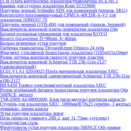
ECB Плата контроллера эскалатора/траволатора NCE/NCT
Башмак для ступени эскалатора Kone ECO3000
Поручень черный Schindler SDS для помещений (произв. SKG)
Контроллер программируемый CPM1A-40CDR-A-V1 для
эскалатора 10J00167-70
Поручень черный OTIS-800 для помещений (произв. Semperit)
Выключатель концевой плиты перекрытия эскалатора Otis
Батарея роликовая прижимная для эскалатора KOYO
Колесо посадочное D=98mm, h=40mm
Кольцо резиновое устья поручня
Гребенка траволатора ThyssenKrupp Orinoco 24 зуба
Фрагмент стеклянной балюстрады эскалатора (1195х615х10мм)
Ролик датчика контроля скорости поручня, пластик
Выключатель концевой Schmersal T1R 236-11zu-2127
(самовозвратный)
EC01.V1 A1 02010025 Плата материнская эскалатора SJEC
Выключатель концевой самовозвратный Schmersal T1R 236-11zu
u180-2127
BRA450 Тормоз электромагнитный эскалатора SJEC
Ролик огибающей батареи балюстрады поручня эскалатора Otis
506NCE, металл
TSR-DMS A6 68005600, Блок (реле-модуль) контроля скорости
Ступень для эскалатора SJEC, 1000мм/R70x25 серебро, 3 желтых
демаркац. линии краска
Устье поручня эскалатора левое
Цепь привода главного 20B-2, шаг 31.75мм, (дуплекс)
углеродистая сталь
Фронтпанель устья поручня эскалатора 506NCE Otis правая