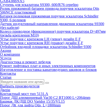
GAB438BNX5
Ступень для эскалатора S9300, 600/R76 серебро
Ролик прижимной батареи привода поручня эскалатора Otis
506NCE пластиковый
Батарея роликовая прижимная поручня эскалатора Schindler
9300, 6 роликов
Датчик индуктивный направления движения эскалатора S9300
(без кабеля)
Колесо приводное (фрикционное) поручня эскалатора D=497мм
(резьба крепления M10)
Устье поручня с крепежом LH (левое) дизайн E,F
Устье поручня с крепежом RH (правое) дизайн E,F
Отбойник входной площадки эскалатора Schindler 9300
Акции
О компании
Услуги
Диагностика и ремонт лебедок
Ремонт лифтовых плат и иных электронных компонентов
Изготовление и поставка канатоведущих шкивов и блоков
Контакты
Статьи
Выбрать производителя
Двери
Контактный мост тип 5131.A
Порог ДШ алюминиевый Var30 C2 BT1000 L=2064mm
Башмак ДК/ДШ DO Varidor 15/35/VL15
Порог ДК для лифта Otis, L=1800mm