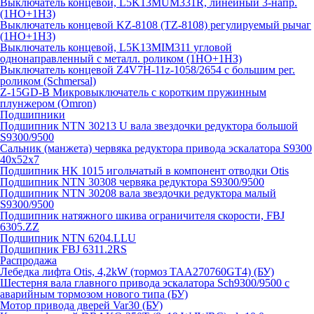
Выключатель концевой, L5K13MUM331R, линейный 3-напр.
(1НО+1НЗ)
Выключатель концевой KZ-8108 (TZ-8108) регулируемый рычаг
(1НО+1НЗ)
Выключатель концевой, L5K13MIM311 угловой
однонаправленный с металл. роликом (1НО+1НЗ)
Выключатель концевой Z4V7H-11z-1058/2654 с большим рег.
роликом (Schmersal)
Z-15GD-B Микровыключатель с коротким пружинным
плунжером (Omron)
Подшипники
Подшипник NTN 30213 U вала звездочки редуктора большой
S9300/9500
Сальник (манжета) червяка редуктора привода эскалатора S9300
40х52х7
Подшипник HK 1015 игольчатый в компонент отводки Otis
Подшипник NTN 30308 червяка редуктора S9300/9500
Подшипник NTN 30208 вала звездочки редуктора малый
S9300/9500
Подшипник натяжного шкива ограничителя скорости, FBJ
6305.ZZ
Подшипник NTN 6204.LLU
Подшипник FBJ 6311.2RS
Распродажа
Лебедка лифта Otis, 4,2kW (тормоз TAA270760GT4) (БУ)
Шестерня вала главного привода эскалатора Sch9300/9500 с
аварийным тормозом нового типа (БУ)
Мотор привода дверей Var30 (БУ)