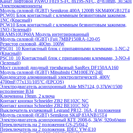
Канат лифтовой PAWO F819 S-FC 8х19S-NFC, d=8.0mm, 30.5кН
Электрокомпоненты
Модуль силовой (IGBT) Semikron 400А 1200В SKM400GB12T4
PCW01 Блок контактный с клеммным безвинтовым зажимом,
1NC (Красный)
PCW10 Блок контактный с клеммным безвинтовым зажимом,
1NO (Зеленый)
IRAMS10UP60A Модуль интегрированный
Модуль силовой (IGBT) Fuji 7MBP150RA-120-05
Резистор силовой, 40Om, 100W
PSC01_10 Контактный блок с припаянными клеммами, 1-NC-2
(Красный)
PSC10_10 Контактный блок с припаянными клеммами, 3-NO-4
(Зеленый)
Мост силовой диодный трехфазный SanRex DF150AA160
Модуль силовой (IGBT) Mitsubishi CM100E3Y-24E
Конденсатор алюминиевый электролитическтй, 400V
4700mF/77x131/105°C (EPCOS)
Электродвигатель асинхронный Able MS7124, 0,37kW/1500
исполнение В34
Ключевина 19mm, 2 ключа
Контакт кнопки Schneider ZB2 BE102C NC
Контакт кнопки Schneider ZB2 BE101C NO
Выключатель кулачковый Legrand PR12, 16A, 4 положения
Модуль силовой (IGBT) Semikron SKiiP 83ANB15T4
Электродвигатель асинхронный КГЕ 2008-6, 3kW, 920об/мин
Переключатель на 2 положения GS-25/04-2
Переключатель на 2 положения, IDEC YW-E10