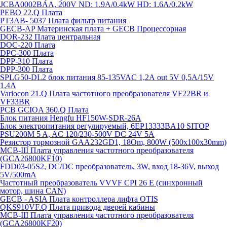
JCBA0002BAA, 200V ND: 1.9A/0.4kW HD: 1.6A/0.2kW
PEBO 22.Q Плата
РТ3АВ- 5037 Плата фильтр питания
GECB-AP Материнская плата + GECB Процессорная
DOR-232 Плата центральная
DOC-220 Плата
DPC-300 Плата
DPP-310 Плата
DPP-300 Плата
SPLG50-DL2 блок питания 85-135VAC 1,2А out 5V 0,5А/15V
1,4А
Variocon 21.Q Плата частотного преобразователя VF22BR и
VF33BR
PCB GCIOA 360.Q Плата
Блок питания Hengfu HF150W-SDR-26A
Блок электропитания регулируемый, 6EP13333BA10 SITOP
PSU200M 5 A, AC 120/230-500V DC 24V 5A
Резистор тормозной GAA232GD1, 18Om, 800W (500x100x30mm)
MCB-III Плата управления частотного преобразователя
(GCA26800KF10)
FDD03-05S2, DC/DC преобразователь, 3W, вход 18-36V, выход
5V/500mA
Частотный преобразователь VVVF CPI 26 E (синхронный
мотор, шина CAN)
GECB - ASIA Плата контроллера лифта OTIS
QKS910VF.Q Плата привода дверей кабины
MCB-III Плата управления частотного преобразователя
(GCA26800KF20)