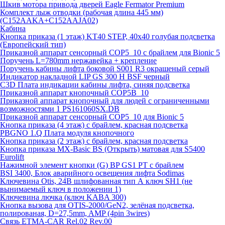
Шкив мотора привода дверей Eagle Fermator Premium
Комплект лыж отводки (рабочая длина 445 мм)
(C152AAKA+C152AAJA02)
Кабина
Кнопка приказа (1 этаж) KT40 STEP, 40х40 голубая подсветка
(Европейский тип)
Приказной аппарат сенсорный COP5_10 с брайлем для Bionic 5
Поручень L=780mm нержавейка + крепление
Поручень кабины лифта боковой S001 R3 окрашеный серый
Индикатор накладной LIP GS 300 H BSF черный
C3D Плата индикации кабины лифта, синяя подсветка
Приказной аппарат кнопочный COP5B_10
Приказной аппарат кнопочный для людей с ограниченными
возможностями 1 PS161060SX.DB
Приказной аппарат сенсорный COP5_10 для Bionic 5
Кнопка приказа (4 этаж) с брайлем, красная подсветка
PBGNO 1.Q Плата модуля кнопочного
Кнопка приказа (2 этаж) с брайлем, красная подсветка
Кнопка приказа MX-Basic BS (Открыть) матовая для S5400
Eurolift
Нажимной элемент кнопки (G) BP GS1 PT с брайлем
BSI 3400, Блок аварийного освещения лифта Sodimas
Ключевина Otis, 24В шлифованная тип А ключ SH1 (не
вынимаемый ключ в положении 1)
Ключевина лючка (ключ KABA 300)
Кнопка вызова для OTIS-2000/GeN2, зелёная подсветка,
полированая, D=27,5mm, AMP (4pin 3wires)
Связь ETMA-CAR Rel.02 Rev.00