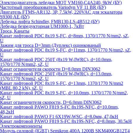
Электродвигатель лебедки MOT VM160-C4A240, 9kW (БУ)
Частотный преобразователь Variodyn VF 11 BR (БУ)
Двигатель FTMS-AR132, 3P, 7.5kW, 220VAC для эскалатора
S9300 AE (БУ)
Лебедка лифта Schindler, FMB130-LS-4B512 (БУ)
Лебедка безредукторная UM1000-1, 7кВт
Троса, Канаты
Канат лифтовой PDC 8x19 S-FC, d=8mm, 1370/1770 N/mm2, sZ,
U
Зажим для троса D=3mm (Дуплекс) оцинкованый
Канат лифтовой PDC 8x19 S-FC, d=11mm, 1370/1770 N/mm2, sZ,
U
Канат лифтовой PDC 250T (8x19 W-IWRC), d=10.0mm,
1570/1770 N/mm2, sZ, U
Канат ограничителя скорости D=8.0mm DIN3062
Канат лифтовой PDC 250T (8x19 W-IWRC), d=13.0mm,
1570/1770 N/mm2, sZ, U
Канат лифтовой PDC 8х19 S-FC, d=13mm, 1370/1770 N/mm2
(MBL 80,2 kN), sZ, U
Канат лифтовой PDC 8x19 S-FC, d=10.0mm, 1370/1770 N/mm2,
sZ, U
Канат ограничителя скорости, D=6.0mm DIN3062
Канат лифтовой PAWO F819 S-FC 8х19S-NFC, d=10.0mm,
48,2кН
Канат лифтовой PAWO F1 6X19W-WSC, d=8.0мм, 47,0кН
Канат лифтовой PAWO F819 S-FC 8х19S-NFC, d=8.0mm, 30.5кН
Электрокомпоненты
Модуль силовой (IGBT) Semikron 400А 1200В SKM400GB12T4