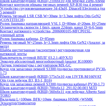
Шкив канатоведущий (КВШ) 210х6х10 для лебедки Ziehl-Abegg
Контакт контроля обрыва тяговых ремней XP-B30 (на 4 ремня)
Устройство грузовзвешивающее 34-43кН, Dinacell Electronica (на
5 ремней)
Ремень тяговый LSR CSB W=30мм, h=3.3мм лифта Otis GeN2
(CONTITECH)
Ролик башмака направляющей VSL I, D=80мм, d=20мм, H=25мм
Ограничитель скорости 1,6m/s, шкив 224mm, канат D=6-6,5mm
Контакт натяжного устройства, 2006000105-MFCP01SL,
длинный шток
Ролик башмака кабины, D=85mm
Ремень тяговый W=25mm, h=3.3mm лифта Otis GeN2 (Аналог, за
метр)
Шайба шестигранная (эксцентрик) регулировочная для
натяжной ленты
Выключатель путевой ВПЛГ 03.2.1-40УХЛ3
Энкодер абсолютный многооборотный (аналог IG10000)
Датчик температуры с регулятором MX-GC
Коуш для запасовки ремней S3300 (подвеска противовеса) PV30-
1.73
Шкив канатоведущий (КВШ) 575х5х10 для 13VTR-M/160VAT
Otis (для лебедок B3, B3-1, B16)
Коуш для запасовки ремней S3300 (подвеска кабины) PV30-1.73
Шкив канатоведущий (КВШ) 700х6х12, 291.02.00.003 МЛЗ
Шкив канатоведущий (КВШ) 560х6х11 для лебедки Alberto Sassi
TORO
Вкладыш L=100мм, BFK=10мм, башмака HSMK+WSMK
Эскалатор/траволатор