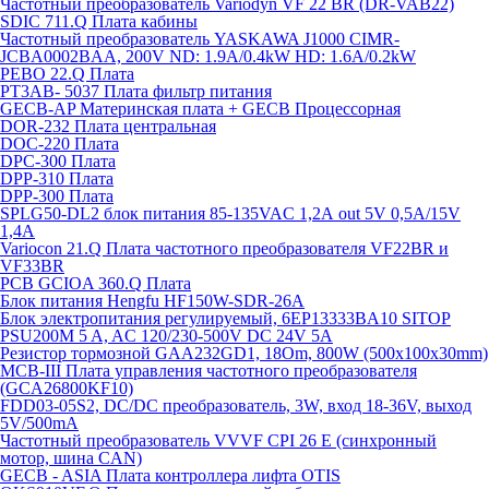
Частотный преобразователь Variodyn VF 22 BR (DR-VAB22)
SDIC 711.Q Плата кабины
Частотный преобразователь YASKAWA J1000 CIMR-
JCBA0002BAA, 200V ND: 1.9A/0.4kW HD: 1.6A/0.2kW
PEBO 22.Q Плата
РТ3АВ- 5037 Плата фильтр питания
GECB-AP Материнская плата + GECB Процессорная
DOR-232 Плата центральная
DOC-220 Плата
DPC-300 Плата
DPP-310 Плата
DPP-300 Плата
SPLG50-DL2 блок питания 85-135VAC 1,2А out 5V 0,5А/15V
1,4А
Variocon 21.Q Плата частотного преобразователя VF22BR и
VF33BR
PCB GCIOA 360.Q Плата
Блок питания Hengfu HF150W-SDR-26A
Блок электропитания регулируемый, 6EP13333BA10 SITOP
PSU200M 5 A, AC 120/230-500V DC 24V 5A
Резистор тормозной GAA232GD1, 18Om, 800W (500x100x30mm)
MCB-III Плата управления частотного преобразователя
(GCA26800KF10)
FDD03-05S2, DC/DC преобразователь, 3W, вход 18-36V, выход
5V/500mA
Частотный преобразователь VVVF CPI 26 E (синхронный
мотор, шина CAN)
GECB - ASIA Плата контроллера лифта OTIS