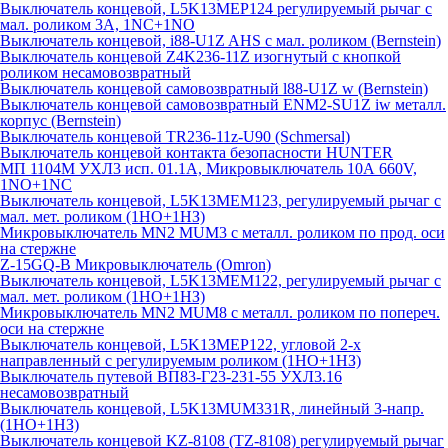
Выключатель концевой, L5K13MEP124 регулируемый рычаг с
мал. роликом 3А, 1NC+1NO
Выключатель концевой, i88-U1Z AHS с мал. роликом (Bernstein)
Выключатель концевой Z4K236-11Z изогнутый с кнопкой
роликом несамовозвратный
Выключатель концевой самовозвратный l88-U1Z w (Bernstein)
Выключатель концевой самовозвратный ENM2-SU1Z iw металл.
корпус (Bernstein)
Выключатель концевой TR236-11z-U90 (Schmersal)
Выключатель концевой контакта безопасности HUNTER
МП 1104М УХЛ3 исп. 01.1А, Микровыключатель 10А 660V,
1NO+1NC
Выключатель концевой, L5K13MEM123, регулируемый рычаг с
мал. мет. роликом (1НО+1НЗ)
Микровыключатель MN2 MUM3 с металл. роликом по прод. оси
на стержне
Z-15GQ-B Микровыключатель (Omron)
Выключатель концевой, L5K13MEM122, регулируемый рычаг с
мал. мет. роликом (1НО+1НЗ)
Микровыключатель MN2 MUM8 с металл. роликом по попереч.
оси на стержне
Выключатель концевой, L5K13MEP122, угловой 2-х
направленный с регулируемым роликом (1НО+1НЗ)
Выключатель путевой ВП83-Г23-231-55 УХЛ3.16
несамовозвратный
Выключатель концевой, L5K13MUM331R, линейный 3-напр.
(1НО+1НЗ)
Выключатель концевой KZ-8108 (TZ-8108) регулируемый рычаг