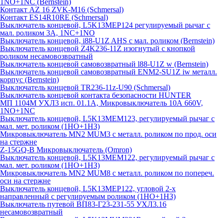
1NO+1NC (Bernstein)
Контакт AZ 16 ZVK-M16 (Schmersal)
Контакт ES14R10RE (Schmersal)
Выключатель концевой, L5K13MEP124 регулируемый рычаг с
мал. роликом 3А, 1NC+1NO
Выключатель концевой, i88-U1Z AHS с мал. роликом (Bernstein)
Выключатель концевой Z4K236-11Z изогнутый с кнопкой
роликом несамовозвратный
Выключатель концевой самовозвратный l88-U1Z w (Bernstein)
Выключатель концевой самовозвратный ENM2-SU1Z iw металл.
корпус (Bernstein)
Выключатель концевой TR236-11z-U90 (Schmersal)
Выключатель концевой контакта безопасности HUNTER
МП 1104М УХЛ3 исп. 01.1А, Микровыключатель 10А 660V,
1NO+1NC
Выключатель концевой, L5K13MEM123, регулируемый рычаг с
мал. мет. роликом (1НО+1НЗ)
Микровыключатель MN2 MUM3 с металл. роликом по прод. оси
на стержне
Z-15GQ-B Микровыключатель (Omron)
Выключатель концевой, L5K13MEM122, регулируемый рычаг с
мал. мет. роликом (1НО+1НЗ)
Микровыключатель MN2 MUM8 с металл. роликом по попереч.
оси на стержне
Выключатель концевой, L5K13MEP122, угловой 2-х
направленный с регулируемым роликом (1НО+1НЗ)
Выключатель путевой ВП83-Г23-231-55 УХЛ3.16
несамовозвратный