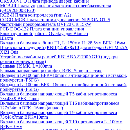
QKS910VF.Q Плата привода дверей кабины
MCB-III Плата управления частотного преобразователя
(GCA26800KF20)
RCB-II Плата контроллера (тип A2)
COCO-MCB Плата станции управления NIPPON OTIS
Частотный преобразователь OVF20 CR 15kW
PCB DOC-132 Плата станции управления
Блок групповой работы Overlay, для Bionic5
Шахта
Вкладыш башмака кабины T1, L=150мм H=28,5мм BFK=16мм
Шкив канатоведущий (КВШ) 450х8х10 для лебедки GETM5.5A
XIZI Otis
Устройство слабины ремней RBI ABA21700AG10 (под три
ремня с коннекторами)
Башмак HSMK, L=100mm
Башмак направляющих лифта, BFK=5mm, пластик
Вкладыш L=100mm BFK=10mm с антивибрационной вставкой,
полиуретан (FSFG)
Вкладыш L=100mm BFK=16mm с антивибрационной вставкой,
полиуретан (FSFG)
Вкладыш башмака направляющей T5 кабины/противовеса
73х48х9 BFK=5mm
Вкладыш башмака направляющей T16 кабины/противовеса
127х34mm BFK=16mm (аналог)
Вкладыш башмака направляющей T9 кабины/противовеса
73х48х7mm BFK=10mm
Вкладыш башмака направляющей T10 противовеса L=100мм
BFK=10мм