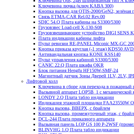
Ключевина Otis, 24В шлифованная тип А клю
Ключевина лючка (ключ KABA 300)
Кнопка вызова для OTIS-2000/GeN2, зелёная п
Связь ETMA-CAR Rel.02 Rev.00
SDIC 54.Q Плата кабины на S3300/5300
Грузовзвес Load-cell X-130-S08
Грузовзвешивающее устройство DIGI SENS 
Плата индикации кабины лифта
Пульт ревизии RE-PANEL Miconic MX-GC 200
Кнопка приказа круглая (-1 этаж) KDS50 AV
Антивандальная кнопка KONE KSS140
Пульт управления кабиной S3300/5300
CANIC 22.Q Плата шкафа OKR
Блок питания Hengfu HF150W-SMF-24
Магнитный датчик Зоны Дверей 1LV, 2LV, IP
Лифтовой холл
Ключевина в сборе для перехода в пожарный 
Вызывной аппарат LOP5B_1 с механической к
LONDY 2.Q Плата табло индикации
Индикация этажной площадки FAA23550W 
Кнопка вызова, ВВЕРХ, с брайлем
Кнопка вызова, промежуточный этаж, с брай
DCL-244 Плата приказного аппарата
Вызывная панель LOP GS 100 P-2WSF (проме
BLINVHG 1.Q Плата табло индикации