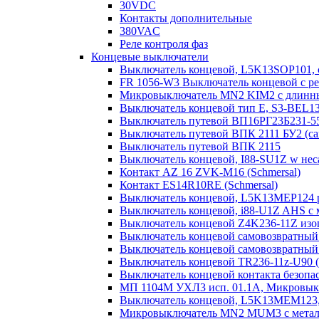
30VDC
Контакты дополнительные
380VAC
Реле контроля фаз
Концевые выключатели
Выключатель концевой, L5K13SOP101,
FR 1056-W3 Выключатель концевой с ре
Микровыключатель MN2 KIM2 с длинны
Выключатель концевой тип Е, S3-BEL1
Выключатель путевой ВП16РГ23Б231-5
Выключатель путевой ВПК 2111 БУ2 (с
Выключатель путевой ВПК 2115
Выключатель концевой, I88-SU1Z w нес
Контакт AZ 16 ZVK-M16 (Schmersal)
Контакт ES14R10RE (Schmersal)
Выключатель концевой, L5K13MEP124 р
Выключатель концевой, i88-U1Z AHS с ма
Выключатель концевой Z4K236-11Z изо
Выключатель концевой самовозвратный l
Выключатель концевой самовозвратный 
Выключатель концевой TR236-11z-U90 (
Выключатель концевой контакта безо
МП 1104М УХЛ3 исп. 01.1А, Микровык
Выключатель концевой, L5K13MEM123, 
Микровыключатель MN2 MUM3 с металл.