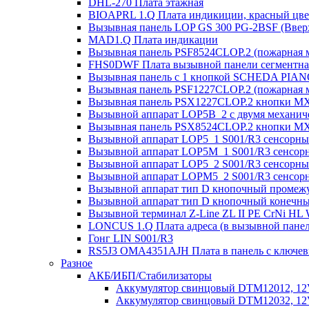
DHL-270 Плата этажная
BIOAPRL 1.Q Плата индикиции, красный цвет
Вызывная панель LOP GS 300 PG-2BSF (Вверх
MAD1.Q Плата индикации
Вызывная панель PSF8524CLOP.2 (пожарная 
FHS0DWF Плата вызывной панели сегментна
Вызывная панель с 1 кнопкой SCHEDA PIAN
Вызывная панель PSF1227CLOP.2 (пожарная 
Вызывная панель PSX1227CLOP.2 кнопки MX
Вызывной аппарат LOP5B_2 с двумя механиче
Вызывная панель PSX8524CLOP.2 кнопки MX
Вызывной аппарат LOP5_1 S001/R3 сенсорный
Вызывной аппарат LOP5M_1 S001/R3 сенсорн
Вызывной аппарат LOP5_2 S001/R3 сенсорны
Вызывной аппарат LOPM5_2 S001/R3 сенсорн
Вызывной аппарат тип D кнопочный промежу
Вызывной аппарат тип D кнопочный конечны
Вызывной терминал Z-Line ZL II PE CrNi HL
LONCUS 1.Q Плата адреса (в вызывной пане
Гонг LIN S001/R3
RS5J3 OMA4351AJH Плата в панель с ключе
Разное
АКБ/ИБП/Стабилизаторы
Аккумулятор свинцовый DTM12012, 12V-
Аккумулятор свинцовый DTM12032, 12V-