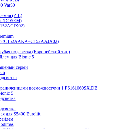
0 Var30
ремня (Z-L)
it (DO5EM)
(B152ACIX02)
Premium
 мм) (C152AAKA+C152AAJA02)
лубая подсветка (Европейский тип)
лем для Bionic 5
рашеный серый
ный
одсветка
ограниченными возможностями 1 PS161060SX.DB
ionic 5
одсветка
одсветка
я для S5400 Eurolift
райлем
Sodimas