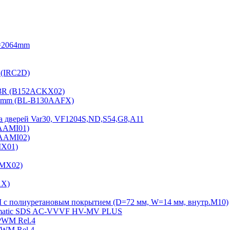
=2064mm
 (IRC2D)
2-3R (B152ACKX02)
15mm (BL-B130AAFX)
а дверей Var30, VF1204S,ND,S54,G8,A11
2AAMI01)
2AAMI02)
MX01)
AMX02)
AX)
Ш с полиуретановым покрытием (D=72 мм, W=14 мм, внутр.М10)
Sematiс SDS AC-VVVF HV-MV PLUS
PWM Rel.4
PWM Rel.4