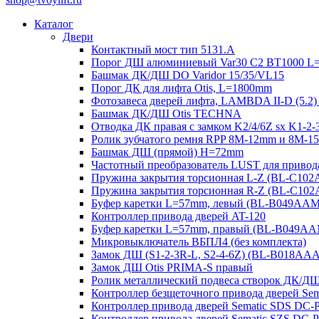
Каталог
Двери
Контактный мост тип 5131.A
Порог ДШ алюминиевый Var30 C2 BT1000 L
Башмак ДК/ДШ DO Varidor 15/35/VL15
Порог ДК для лифта Otis, L=1800mm
Фотозавеса дверей лифта, LAMBDA II-D (5.2)
Башмак ДК/ДШ Otis TECHNA
Отводка ДК правая с замком K2/4/6Z sx K1-
Ролик зубчатого ремня RPP 8M-12mm и 8M-
Башмак ДШ (прямой) H=72mm
Частотный преобразователь LUST для привод
Пружина закрытия торсионная L-Z (BL-C10
Пружина закрытия торсионная R-Z (BL-C10
Буфер каретки L=57mm, левый (BL-B049AA
Контроллер привода дверей AT-120
Буфер каретки L=57mm, правый (BL-B049A
Микровыключатель ВБПЛ4 (без комплекта)
Замок ДШ (S1-2-3R-L, S2-4-6Z) (BL-B018AA
Замок ДШ Otis PRIMA-S правый
Ролик металлический подвеса створок ДК/Д
Контроллер безщеточного привода дверей 
Контроллер привода дверей Sematic SDS DC-
Контроллер привода дверей Sematic SZS DC-