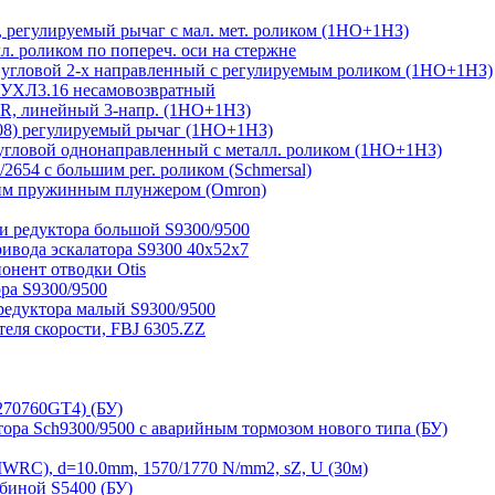
регулируемый рычаг с мал. мет. роликом (1НО+1НЗ)
 роликом по попереч. оси на стержне
угловой 2-х направленный с регулируемым роликом (1НО+1НЗ)
 УХЛ3.16 несамовозвратный
, линейный 3-напр. (1НО+1НЗ)
08) регулируемый рычаг (1НО+1НЗ)
гловой однонаправленный с металл. роликом (1НО+1НЗ)
654 с большим рег. роликом (Schmersal)
им пружинным плунжером (Omron)
и редуктора большой S9300/9500
ривода эскалатора S9300 40х52х7
нент отводки Otis
ра S9300/9500
редуктора малый S9300/9500
ля скорости, FBJ 6305.ZZ
270760GT4) (БУ)
тора Sch9300/9500 с аварийным тормозом нового типа (БУ)
RC), d=10.0mm, 1570/1770 N/mm2, sZ, U (30м)
биной S5400 (БУ)