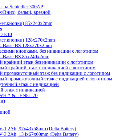
 на Schindler 300AP
/Вниз), белый, врезной
мет.кнопки) 85х240х2mm
я
O E10
мет.кнопки) 128х270х2mm
-Basic BS 128х270х2mm
скими кнопками, без индикации с логотипом
-Basic BS 85х240х2mm
 крайний этаж без индикации с логотипом
ый крайний этаж с индикацией с логотипом
й промежуточный этаж без индикации с логотипом
ый промежуточный этаж с индикацией с логотипом
точный этаж с индикацией
й этаж с индикацией
 WH * & - EN81-70
ли)
виной
1,2Ah, 97х43х58mm (Delta Battery)
3.2Ah, 134x67x60mm (Delta Battery)