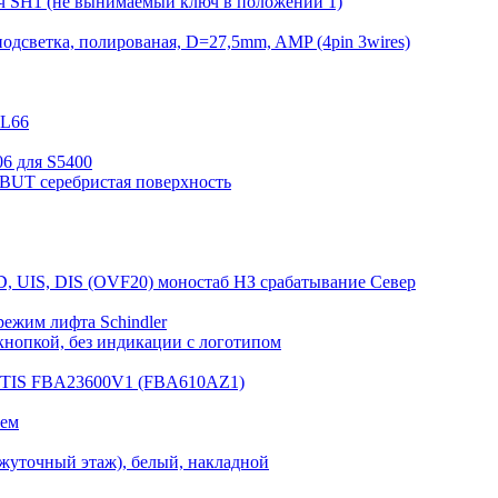
ч SH1 (не вынимаемый ключ в положении 1)
одсветка, полированая, D=27,5mm, AMP (4pin 3wires)
KL66
6 для S5400
DBUT серебристая поверхность
D, UIS, DIS (OVF20) моностаб НЗ срабатывание Cевер
режим лифта Schindler
нопкой, без индикации с логотипом
OTIS FBA23600V1 (FBA610AZ1)
лем
жуточный этаж), белый, накладной