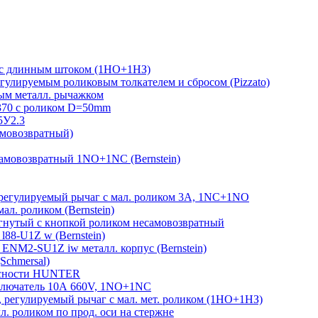
 с длинным штоком (1НО+1НЗ)
гулируемым роликовым толкателем и сбросом (Pizzato)
м металл. рычажком
370 с роликом D=50mm
5У2.3
амовозвратный)
амовозвратный 1NO+1NC (Bernstein)
егулируемый рычаг с мал. роликом 3А, 1NC+1NO
л. роликом (Bernstein)
гнутый с кнопкой роликом несамовозвратный
88-U1Z w (Bernstein)
ENM2-SU1Z iw металл. корпус (Bernstein)
Schmersal)
пасности HUNTER
лючатель 10А 660V, 1NO+1NC
регулируемый рычаг с мал. мет. роликом (1НО+1НЗ)
 роликом по прод. оси на стержне