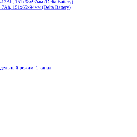
2Ah, 151х98х97мм (Delta Battery)
Ah, 151х65х94мм (Delta Battery)
едельный режим, 1 канал