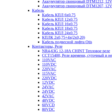
Аккумулятор свинцовый DTM1212, 12V-1
Аккумулятор свинцовый DTM1207, 12V-7
Кабель
Кабель КПЛ 6х0.75
Кабель КПЛ 12х0.75
Кабель КПЛ 16х0.75
Кабель КПЛ 18х0.75
Кабель КПЛ 24х0.75
КПЛК 2х0,75+4х(2х0,20)
Кабель подвесной лифта Otis
Контакторы, Реле
NR4-63G 12-18A CHINT Тепловое реле
CCT15400, Реле времени, суточный и н
110VAC
110VDC
220VAC
115VAC
220VDC
12VDC
24VAC
24VDC
42VAC
48VDC
60VCD
80VDC