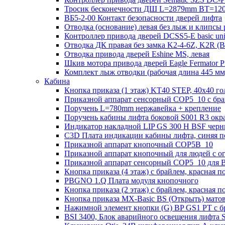
Тросик бесконечности ДШ L=2879mm BT=120
ВБ5-2-00 Контакт безопасности дверей лифта
Отводка (основание) левая без лыж и клипсы 
Контроллер привода дверей DCSS5-E basic un
Отводка ДК правая без замка K2-4-6Z, K2R 
Отводка привода дверей Eshine MS, левая
Шкив мотора привода дверей Eagle Fermator 
Комплект лыж отводки (рабочая длина 445
Кабина
Кнопка приказа (1 этаж) KT40 STEP, 40х40 го
Приказной аппарат сенсорный COP5_10 с брай
Поручень L=780mm нержавейка + крепление
Поручень кабины лифта боковой S001 R3 ок
Индикатор накладной LIP GS 300 H BSF чер
C3D Плата индикации кабины лифта, синяя п
Приказной аппарат кнопочный COP5B_10
Приказной аппарат кнопочный для людей с 
Приказной аппарат сенсорный COP5_10 для B
Кнопка приказа (4 этаж) с брайлем, красная п
PBGNO 1.Q Плата модуля кнопочного
Кнопка приказа (2 этаж) с брайлем, красная п
Кнопка приказа MX-Basic BS (Открыть) матова
Нажимной элемент кнопки (G) BP GS1 PT с б
BSI 3400, Блок аварийного освещения лифта 