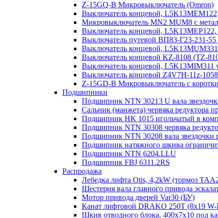
Z-15GQ-B Микровыключатель (Omron)
Выключатель концевой, L5K13MEM122, 
Микровыключатель MN2 MUM8 с металл.
Выключатель концевой, L5K13MEP122, 
Выключатель путевой ВП83-Г23-231-55
Выключатель концевой, L5K13MUM331R
Выключатель концевой KZ-8108 (TZ-81
Выключатель концевой, L5K13MIM311 у
Выключатель концевой Z4V7H-11z-1058/2
Z-15GD-B Микровыключатель с коротк
Подшипники
Подшипник NTN 30213 U вала звездочк
Сальник (манжета) червяка редуктора п
Подшипник HK 1015 игольчатый в компо
Подшипник NTN 30308 червяка редукто
Подшипник NTN 30208 вала звездочки 
Подшипник натяжного шкива ограничите
Подшипник NTN 6204.LLU
Подшипник FBJ 6311.2RS
Распродажа
Лебедка лифта Otis, 4,2kW (тормоз TAA
Шестерня вала главного привода эскала
Мотор привода дверей Var30 (БУ)
Канат лифтовой DRAKO 250T (8x19 W-IW
Шкив отводного блока, 400х7х10 под ка