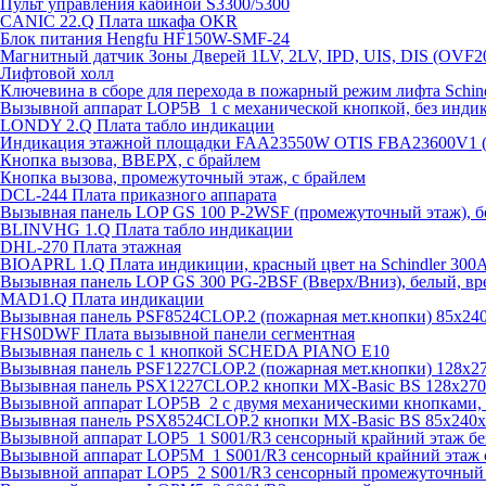
Пульт управления кабиной S3300/5300
CANIC 22.Q Плата шкафа OKR
Блок питания Hengfu HF150W-SMF-24
Магнитный датчик Зоны Дверей 1LV, 2LV, IPD, UIS, DIS (OVF2
Лифтовой холл
Ключевина в сборе для перехода в пожарный режим лифта Schind
Вызывной аппарат LOP5B_1 с механической кнопкой, без инди
LONDY 2.Q Плата табло индикации
Индикация этажной площадки FAA23550W OTIS FBA23600V1 
Кнопка вызова, ВВЕРХ, с брайлем
Кнопка вызова, промежуточный этаж, с брайлем
DCL-244 Плата приказного аппарата
Вызывная панель LOP GS 100 P-2WSF (промежуточный этаж), б
BLINVHG 1.Q Плата табло индикации
DHL-270 Плата этажная
BIOAPRL 1.Q Плата индикиции, красный цвет на Schindler 300
Вызывная панель LOP GS 300 PG-2BSF (Вверх/Вниз), белый, вр
MAD1.Q Плата индикации
Вызывная панель PSF8524CLOP.2 (пожарная мет.кнопки) 85х2
FHS0DWF Плата вызывной панели сегментная
Вызывная панель с 1 кнопкой SCHEDA PIANO E10
Вызывная панель PSF1227CLOP.2 (пожарная мет.кнопки) 128х
Вызывная панель PSX1227CLOP.2 кнопки MX-Basic BS 128х27
Вызывной аппарат LOP5B_2 с двумя механическими кнопками, 
Вызывная панель PSX8524CLOP.2 кнопки MX-Basic BS 85х240
Вызывной аппарат LOP5_1 S001/R3 сенсорный крайний этаж бе
Вызывной аппарат LOP5M_1 S001/R3 сенсорный крайний этаж 
Вызывной аппарат LOP5_2 S001/R3 сенсорный промежуточный 