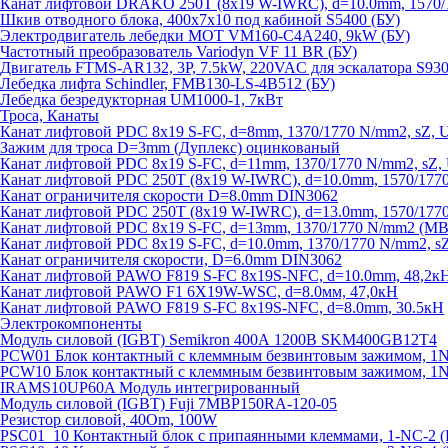
Канат лифтовой DRAKO 250T (8x19 W-IWRC), d=10.0mm, 1570/1
Шкив отводного блока, 400х7х10 под кабиной S5400 (БУ)
Электродвигатель лебедки MOT VM160-C4A240, 9kW (БУ)
Частотный преобразователь Variodyn VF 11 BR (БУ)
Двигатель FTMS-AR132, 3P, 7.5kW, 220VAC для эскалатора S930
Лебедка лифта Schindler, FMB130-LS-4B512 (БУ)
Лебедка безредукторная UM1000-1, 7кВт
Троса, Канаты
Канат лифтовой PDC 8x19 S-FC, d=8mm, 1370/1770 N/mm2, sZ, 
Зажим для троса D=3mm (Дуплекс) оцинкованый
Канат лифтовой PDC 8x19 S-FC, d=11mm, 1370/1770 N/mm2, sZ,
Канат лифтовой PDC 250T (8x19 W-IWRC), d=10.0mm, 1570/1770
Канат ограничителя скорости D=8.0mm DIN3062
Канат лифтовой PDC 250T (8x19 W-IWRC), d=13.0mm, 1570/1770
Канат лифтовой PDC 8х19 S-FC, d=13mm, 1370/1770 N/mm2 (MBL
Канат лифтовой PDC 8x19 S-FC, d=10.0mm, 1370/1770 N/mm2, s
Канат ограничителя скорости, D=6.0mm DIN3062
Канат лифтовой PAWO F819 S-FC 8х19S-NFC, d=10.0mm, 48,2к
Канат лифтовой PAWO F1 6X19W-WSC, d=8.0мм, 47,0кН
Канат лифтовой PAWO F819 S-FC 8х19S-NFC, d=8.0mm, 30.5кН
Электрокомпоненты
Модуль силовой (IGBT) Semikron 400А 1200В SKM400GB12T4
PCW01 Блок контактный с клеммным безвинтовым зажимом, 1
PCW10 Блок контактный с клеммным безвинтовым зажимом, 1N
IRAMS10UP60A Модуль интегрированный
Модуль силовой (IGBT) Fuji 7MBP150RA-120-05
Резистор силовой, 40Om, 100W
PSC01_10 Контактный блок с припаянными клеммами, 1-NC-2 