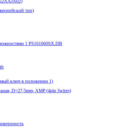
152AAJA02)
Европейский тип)
зможностями 1 PS161060SX.DB
ft
емый ключ в положении 1)
аная, D=27,5mm, AMP (4pin 3wires)
поверхность