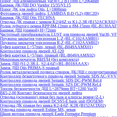
Порог ДШ алюминиевый Var30 C2 BT1000 L=2064mm
Башмак ДК/ДШ DO Varidor 15/35/VL15
Порог ДК для лифта Otis, L=1800mm
Фотозавеса дверей лифта, LAMBDA II-D (5.2) (IRC2D)
Башмак ДК/ДШ Otis TECHNA
Отводка ДК правая с замком K2/4/6Z sx K1-2-3R (B152ACKX02)
Ролик зубчатого ремня RPP 8M-12mm и 8M-15mm (BL-B130AAF
Башмак ДШ (прямой) H=72mm
Частотный преобразователь LUST для привода дверей Var30, V
Пружина закрытия торсионная L-Z (BL-C102AAMI01)
Пружина закрытия торсионная R-Z (BL-C102AAMI02)
Буфер каретки L=57mm, левый (BL-B049AAMX01)
Контроллер привода дверей AT-120
Буфер каретки L=57mm, правый (BL-B049AAMX02)
Микровыключатель ВБПЛ4 (без комплекта)
Замок ДШ (S1-2-3R-L, S2-4-6Z) (BL-B018AAAX)
Замок ДШ Otis PRIMA-S правый
Ролик металлический подвеса створок ДК/ДШ с полиуретановы
Контроллер безщеточного привода дверей Sematiс SDS AC-V
Контроллер привода дверей Sematic SDS DC-PWM Rel.4
Контроллер привода дверей Sematic SZS DC-PWM Rel.4
Тросик бесконечности ДШ L=2879mm BT=1200 Var30
ВБ5-2-00 Контакт безопасности дверей лифта
Отводка (основание) левая без лыж и клипсы ремня (Z-L)
Контроллер привода дверей DCSS5-E basic unit (DO5EM)
Отводка ДК правая без замка K2-4-6Z, K2R (B152ACIX02)
Отводка привода дверей Eshine MS, левая
Шкив мотора привода дверей Eagle Fermator Premium