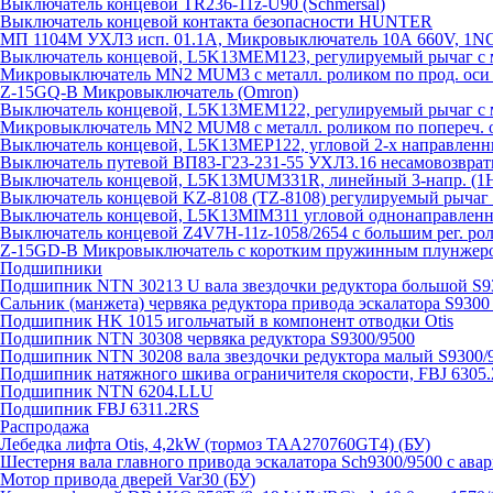
Выключатель концевой TR236-11z-U90 (Schmersal)
Выключатель концевой контакта безопасности HUNTER
МП 1104М УХЛ3 исп. 01.1А, Микровыключатель 10А 660V, 1
Выключатель концевой, L5K13MEM123, регулируемый рычаг с м
Микровыключатель MN2 MUM3 с металл. роликом по прод. оси 
Z-15GQ-B Микровыключатель (Omron)
Выключатель концевой, L5K13MEM122, регулируемый рычаг с м
Микровыключатель MN2 MUM8 с металл. роликом по попереч. о
Выключатель концевой, L5K13MEP122, угловой 2-х направлен
Выключатель путевой ВП83-Г23-231-55 УХЛ3.16 несамовозвра
Выключатель концевой, L5K13MUM331R, линейный 3-напр. (
Выключатель концевой KZ-8108 (TZ-8108) регулируемый рыча
Выключатель концевой, L5K13MIM311 угловой однонаправленн
Выключатель концевой Z4V7H-11z-1058/2654 с большим рег. рол
Z-15GD-B Микровыключатель с коротким пружинным плунжеро
Подшипники
Подшипник NTN 30213 U вала звездочки редуктора большой S9
Сальник (манжета) червяка редуктора привода эскалатора S9300
Подшипник HK 1015 игольчатый в компонент отводки Otis
Подшипник NTN 30308 червяка редуктора S9300/9500
Подшипник NTN 30208 вала звездочки редуктора малый S9300/
Подшипник натяжного шкива ограничителя скорости, FBJ 6305
Подшипник NTN 6204.LLU
Подшипник FBJ 6311.2RS
Распродажа
Лебедка лифта Otis, 4,2kW (тормоз TAA270760GT4) (БУ)
Шестерня вала главного привода эскалатора Sch9300/9500 с ава
Мотор привода дверей Var30 (БУ)