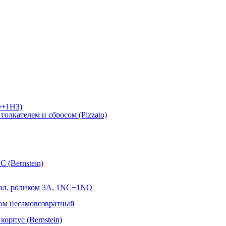
О+1НЗ)
лкателем и сбросом (Pizzato)
 (Bernstein)
ал. роликом 3А, 1NC+1NO
ом несамовозвратный
орпус (Bernstein)