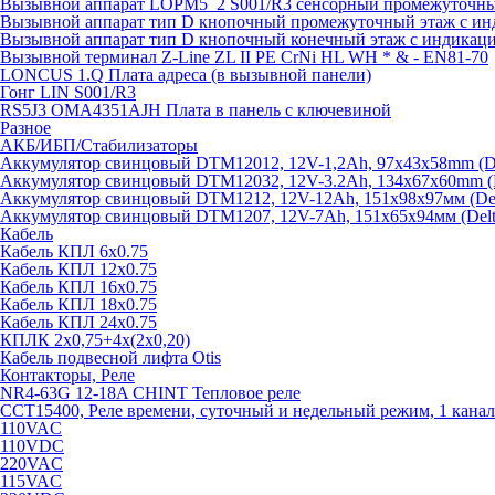
Вызывной аппарат LOPM5_2 S001/R3 сенсорный промежуточный
Вызывной аппарат тип D кнопочный промежуточный этаж с ин
Вызывной аппарат тип D кнопочный конечный этаж с индикац
Вызывной терминал Z-Line ZL II PE CrNi HL WH * & - EN81-70
LONCUS 1.Q Плата адреса (в вызывной панели)
Гонг LIN S001/R3
RS5J3 OMA4351AJH Плата в панель с ключевиной
Разное
АКБ/ИБП/Стабилизаторы
Аккумулятор свинцовый DTM12012, 12V-1,2Ah, 97х43х58mm (Del
Аккумулятор свинцовый DTM12032, 12V-3.2Ah, 134x67x60mm (De
Аккумулятор свинцовый DTM1212, 12V-12Ah, 151х98х97мм (Delt
Аккумулятор свинцовый DTM1207, 12V-7Ah, 151х65х94мм (Delta
Кабель
Кабель КПЛ 6х0.75
Кабель КПЛ 12х0.75
Кабель КПЛ 16х0.75
Кабель КПЛ 18х0.75
Кабель КПЛ 24х0.75
КПЛК 2х0,75+4х(2х0,20)
Кабель подвесной лифта Otis
Контакторы, Реле
NR4-63G 12-18A CHINT Тепловое реле
CCT15400, Реле времени, суточный и недельный режим, 1 канал
110VAC
110VDC
220VAC
115VAC