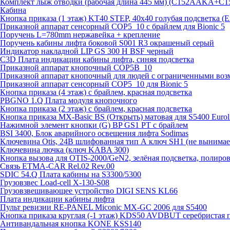
Комплект лыж отводки (рабочая длина 445 мм) (C152AAKA+C
Кабина
Кнопка приказа (1 этаж) KT40 STEP, 40х40 голубая подсветка (
Приказной аппарат сенсорный COP5_10 с брайлем для Bionic 5
Поручень L=780mm нержавейка + крепление
Поручень кабины лифта боковой S001 R3 окрашеный серый
Индикатор накладной LIP GS 300 H BSF черный
C3D Плата индикации кабины лифта, синяя подсветка
Приказной аппарат кнопочный COP5B_10
Приказной аппарат кнопочный для людей с ограниченными во
Приказной аппарат сенсорный COP5_10 для Bionic 5
Кнопка приказа (4 этаж) с брайлем, красная подсветка
PBGNO 1.Q Плата модуля кнопочного
Кнопка приказа (2 этаж) с брайлем, красная подсветка
Кнопка приказа MX-Basic BS (Открыть) матовая для S5400 Euroli
Нажимной элемент кнопки (G) BP GS1 PT с брайлем
BSI 3400, Блок аварийного освещения лифта Sodimas
Ключевина Otis, 24В шлифованная тип А ключ SH1 (не вынима
Ключевина лючка (ключ KABA 300)
Кнопка вызова для OTIS-2000/GeN2, зелёная подсветка, полиров
Связь ETMA-CAR Rel.02 Rev.00
SDIC 54.Q Плата кабины на S3300/5300
Грузовзвес Load-cell X-130-S08
Грузовзвешивающее устройство DIGI SENS KL66
Плата индикации кабины лифта
Пульт ревизии RE-PANEL Miconic MX-GC 2006 для S5400
Кнопка приказа круглая (-1 этаж) KDS50 AVDBUT серебристая 
Антивандальная кнопка KONE KSS140