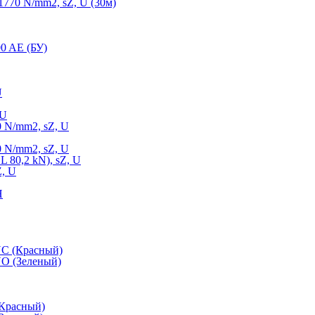
770 N/mm2, sZ, U (30м)
0 AE (БУ)
U
 U
 N/mm2, sZ, U
 N/mm2, sZ, U
 80,2 kN), sZ, U
Z, U
Н
NC (Красный)
O (Зеленый)
(Красный)