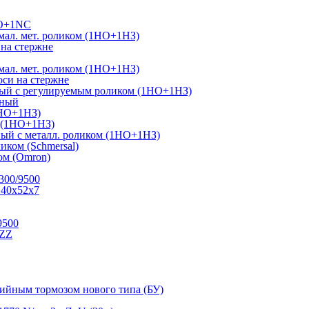
NO+1NC
ал. мет. роликом (1НО+1НЗ)
на стержне
ал. мет. роликом (1НО+1НЗ)
си на стержне
ный с регулируемым роликом (1НО+1НЗ)
тный
1НО+1НЗ)
г (1НО+1НЗ)
ый с металл. роликом (1НО+1НЗ)
иком (Schmersal)
м (Omron)
300/9500
 40х52х7
9500
.ZZ
рийным тормозом нового типа (БУ)