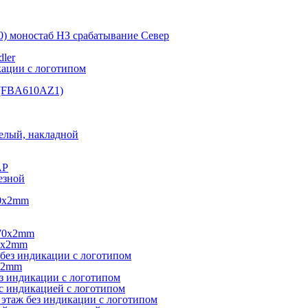
0) моностаб НЗ срабатывание Cевер
ler
кации с логотипом
(FBA610AZ1)
елый, накладной
AP
езной
40х2mm
270х2mm
0х2mm
без индикации с логотипом
х2mm
з индикации с логотипом
с индикацией с логотипом
этаж без индикации с логотипом