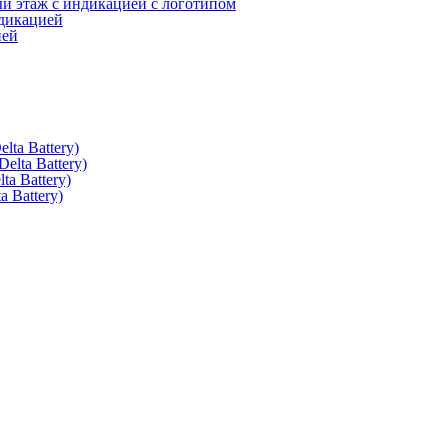
 этаж с индикацией с логотипом
дикацией
ией
ta Battery)
lta Battery)
a Battery)
 Battery)