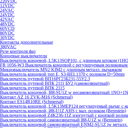
220VDC
12VDC
24VAC
24VDC
42VAC
48VDC
60VCD
80VDC
30VDC
Контакты дополнительные
380VAC
Реле контроля фаз
Концевые выключатели
Выключатель концевой, L5K13SOP101, с длинным штоком (1Н
FR 1056-W3 Выключатель концевой с регулируемым роликовым то
Микровыключатель MN2 KIM2 с длинным металл. рычажком
Выключатель концевой тип Е, S3-BEL1370 с роликом D=50mm
Выключатель путевой ВП16РГ23Б231-55У2.3
Выключатель путевой ВПК 2111 БУ2 (самовозвратный)
Выключатель путевой ВПК 2115
Выключатель концевой, I88-SU1Z w несамовозвратный 1NO+1NC
Контакт AZ 16 ZVK-M16 (Schmersal)
Контакт ES14R10RE (Schmersal)
Выключатель концевой, L5K13MEP124 регулируемый рычаг с м
Выключатель концевой, i88-U1Z AHS с мал. роликом (Bernstein)
Выключатель концевой Z4K236-11Z изогнутый с кнопкой ролик
Выключатель концевой самовозвратный l88-U1Z w (Bernstein)
Выключатель концевой самовозвратный ENM2-SU1Z iw металл. к