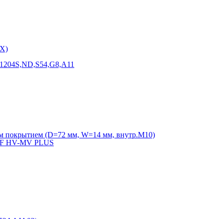
X)
F1204S,ND,S54,G8,A11
м покрытием (D=72 мм, W=14 мм, внутр.М10)
VVF HV-MV PLUS