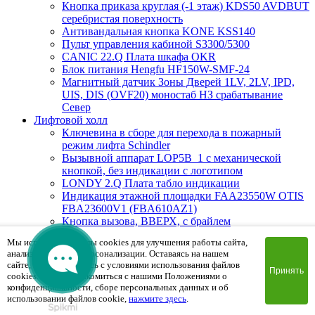
Кнопка приказа круглая (-1 этаж) KDS50 AVDBUT
серебристая поверхность
Антивандальная кнопка KONE KSS140
Пульт управления кабиной S3300/5300
CANIC 22.Q Плата шкафа OKR
Блок питания Hengfu HF150W-SMF-24
Магнитный датчик Зоны Дверей 1LV, 2LV, IPD,
UIS, DIS (OVF20) моностаб НЗ срабатывание
Cевер
Лифтовой холл
Ключевина в сборе для перехода в пожарный
режим лифта Schindler
Вызывной аппарат LOP5B_1 с механической
кнопкой, без индикации с логотипом
LONDY 2.Q Плата табло индикации
Индикация этажной площадки FAA23550W OTIS
FBA23600V1 (FBA610AZ1)
Кнопка вызова, ВВЕРХ, с брайлем
Кнопка вызова, промежуточный этаж, с брайлем
Мы используем файлы cookies для улучшения работы сайта,
DCL-244 Плата приказного аппарата
анализа трафика и персонализации. Оставаясь на нашем
Вызывная панель LOP GS 100 P-2WSF
сайте, вы соглашаетесь с условиями использования файлов
(промежуточный этаж), белый, накладной
Принять
cookies. Чтобы ознакомиться с нашими Положениями о
BLINVHG 1.Q Плата табло индикации
конфиденциальности, сборе персональных данных и об
DHL-270 Плата этажная
использовании файлов cookie,
нажмите здесь
.
BIOAPRL 1.Q Плата индикиции, красный цвет на