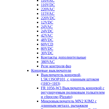
110VAC
110VDC
220VAC
115VAC
220VDC
12VDC
24VAC
24VDC
42VAC
48VDC
60VCD
80VDC
30VDC
Контакты дополнительные
380VAC
Реле контроля фаз
Концевые выключатели
Выключатель концевой,
L5K13SOP101, с длинным штоком
(1НО+1НЗ)
FR 1056-W3 Выключатель концевой с
регулируемым роликовым толкателем
и сбросом (Pizzato)
Микровыключатель MN2 KIM2 с
длинным металл. рычажком