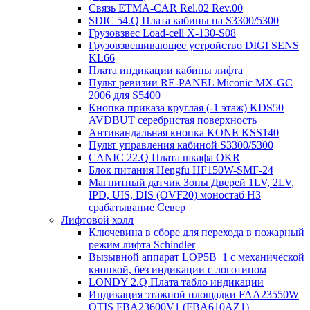
Связь ETMA-CAR Rel.02 Rev.00
SDIC 54.Q Плата кабины на S3300/5300
Грузовзвес Load-cell X-130-S08
Грузовзвешивающее устройство DIGI SENS
KL66
Плата индикации кабины лифта
Пульт ревизии RE-PANEL Miconic MX-GC
2006 для S5400
Кнопка приказа круглая (-1 этаж) KDS50
AVDBUT серебристая поверхность
Антивандальная кнопка KONE KSS140
Пульт управления кабиной S3300/5300
CANIC 22.Q Плата шкафа OKR
Блок питания Hengfu HF150W-SMF-24
Магнитный датчик Зоны Дверей 1LV, 2LV,
IPD, UIS, DIS (OVF20) моностаб НЗ
срабатывание Cевер
Лифтовой холл
Ключевина в сборе для перехода в пожарный
режим лифта Schindler
Вызывной аппарат LOP5B_1 с механической
кнопкой, без индикации с логотипом
LONDY 2.Q Плата табло индикации
Индикация этажной площадки FAA23550W
OTIS FBA23600V1 (FBA610AZ1)