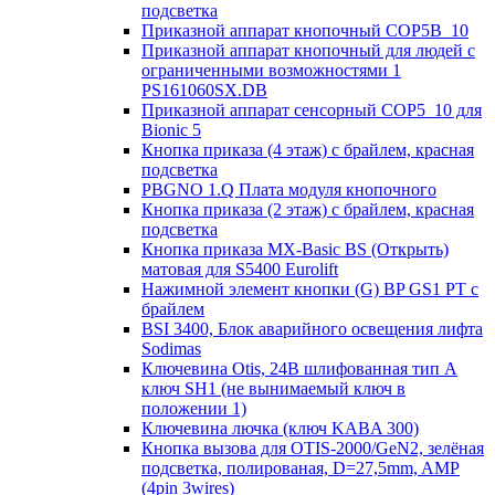
подсветка
Приказной аппарат кнопочный COP5B_10
Приказной аппарат кнопочный для людей с
ограниченными возможностями 1
PS161060SX.DB
Приказной аппарат сенсорный COP5_10 для
Bionic 5
Кнопка приказа (4 этаж) с брайлем, красная
подсветка
PBGNO 1.Q Плата модуля кнопочного
Кнопка приказа (2 этаж) с брайлем, красная
подсветка
Кнопка приказа MX-Basic BS (Открыть)
матовая для S5400 Eurolift
Нажимной элемент кнопки (G) BP GS1 PT с
брайлем
BSI 3400, Блок аварийного освещения лифта
Sodimas
Ключевина Otis, 24В шлифованная тип А
ключ SH1 (не вынимаемый ключ в
положении 1)
Ключевина лючка (ключ KABA 300)
Кнопка вызова для OTIS-2000/GeN2, зелёная
подсветка, полированая, D=27,5mm, AMP
(4pin 3wires)