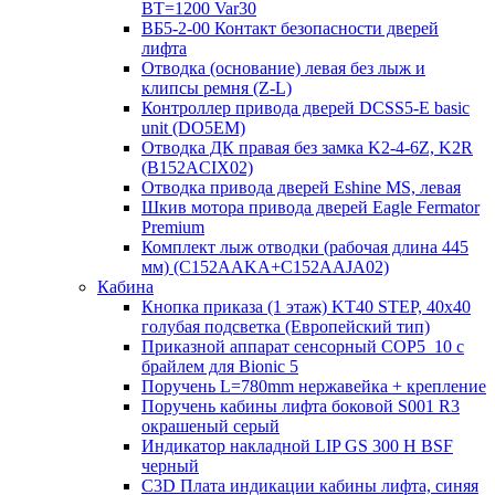
BT=1200 Var30
ВБ5-2-00 Контакт безопасности дверей
лифта
Отводка (основание) левая без лыж и
клипсы ремня (Z-L)
Контроллер привода дверей DCSS5-E basic
unit (DO5EM)
Отводка ДК правая без замка K2-4-6Z, K2R
(B152ACIX02)
Отводка привода дверей Eshine MS, левая
Шкив мотора привода дверей Eagle Fermator
Premium
Комплект лыж отводки (рабочая длина 445
мм) (C152AAKA+C152AAJA02)
Кабина
Кнопка приказа (1 этаж) KT40 STEP, 40х40
голубая подсветка (Европейский тип)
Приказной аппарат сенсорный COP5_10 с
брайлем для Bionic 5
Поручень L=780mm нержавейка + крепление
Поручень кабины лифта боковой S001 R3
окрашеный серый
Индикатор накладной LIP GS 300 H BSF
черный
C3D Плата индикации кабины лифта, синяя