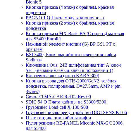
Bionic 5
Кнопка приказа (4 этаж) с брайлем, красная
подсветка
PBGNO 1.Q Плата модуля кнопочного
Кнопка приказа (2 этаж) с брайлем, красная
подсветка
Кнопка приказа MX-Basic BS (Открыть) матовая
для S5400 Eurolift
Нажимной элемент кнопки (G) BP GS1 PT с
брайлем
BSI 3400, Блок аварийного освещения лифта
Sodimas
Ключевина Otis, 24В шлифованная тип А ключ
SH1 (не вынимаемый ключ в положении 1)
Ключевина лючка (ключ KABA 300)
Кнопка вызова для OTIS-2000/GeN2, зелёная
подсветка, полированая, D=27,5mm, AMP (4pin
3wires)
Связь ETMA-CAR Rel.02 Rev.00
SDIC 54.Q Плата кабины на S3300/5300
Грузовзвес Load-cell X-130-S08
Грузовзвешивающее устройство DIGI SENS KL66
Плата индикации кабины лифта
Пульт ревизии RE-PANEL Miconic MX-GC 2006
для S5400