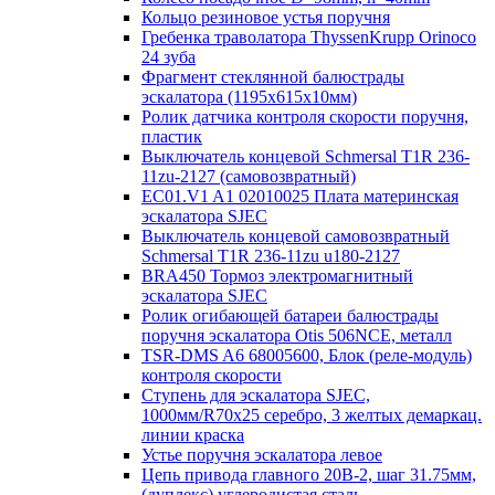
Кольцо резиновое устья поручня
Гребенка траволатора ThyssenKrupp Orinoco
24 зуба
Фрагмент стеклянной балюстрады
эскалатора (1195х615х10мм)
Ролик датчика контроля скорости поручня,
пластик
Выключатель концевой Schmersal T1R 236-
11zu-2127 (самовозвратный)
EC01.V1 A1 02010025 Плата материнская
эскалатора SJEC
Выключатель концевой самовозвратный
Schmersal T1R 236-11zu u180-2127
BRA450 Тормоз электромагнитный
эскалатора SJEC
Ролик огибающей батареи балюстрады
поручня эскалатора Otis 506NCE, металл
TSR-DMS A6 68005600, Блок (реле-модуль)
контроля скорости
Ступень для эскалатора SJEC,
1000мм/R70x25 серебро, 3 желтых демаркац.
линии краска
Устье поручня эскалатора левое
Цепь привода главного 20B-2, шаг 31.75мм,
(дуплекс) углеродистая сталь