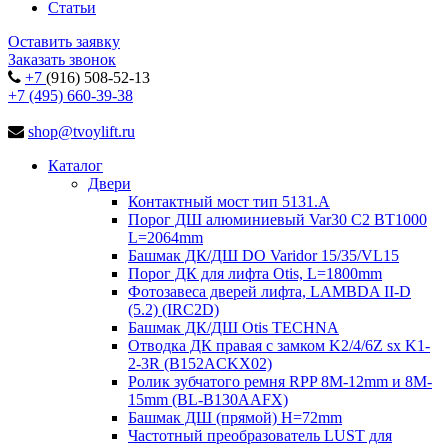
Статьи
Оставить заявку
Заказать звонок
+7
(916) 508-52-13
+7 (495) 660-39-38
shop@tvoylift.ru
Каталог
Двери
Контактный мост тип 5131.A
Порог ДШ алюминиевый Var30 C2 BT1000
L=2064mm
Башмак ДК/ДШ DO Varidor 15/35/VL15
Порог ДК для лифта Otis, L=1800mm
Фотозавеса дверей лифта, LAMBDA II-D
(5.2) (IRC2D)
Башмак ДК/ДШ Otis TECHNA
Отводка ДК правая с замком K2/4/6Z sx K1-
2-3R (B152ACKX02)
Ролик зубчатого ремня RPP 8M-12mm и 8M-
15mm (BL-B130AAFX)
Башмак ДШ (прямой) H=72mm
Частотный преобразователь LUST для