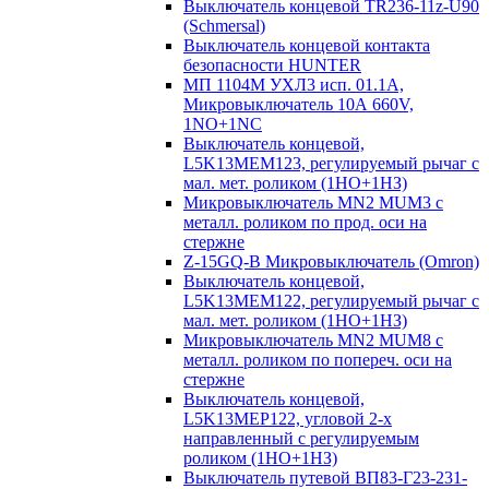
Выключатель концевой TR236-11z-U90
(Schmersal)
Выключатель концевой контакта
безопасности HUNTER
МП 1104М УХЛ3 исп. 01.1А,
Микровыключатель 10А 660V,
1NO+1NC
Выключатель концевой,
L5K13MEM123, регулируемый рычаг с
мал. мет. роликом (1НО+1НЗ)
Микровыключатель MN2 MUM3 с
металл. роликом по прод. оси на
стержне
Z-15GQ-B Микровыключатель (Omron)
Выключатель концевой,
L5K13MEM122, регулируемый рычаг с
мал. мет. роликом (1НО+1НЗ)
Микровыключатель MN2 MUM8 с
металл. роликом по попереч. оси на
стержне
Выключатель концевой,
L5K13MEP122, угловой 2-х
направленный с регулируемым
роликом (1НО+1НЗ)
Выключатель путевой ВП83-Г23-231-