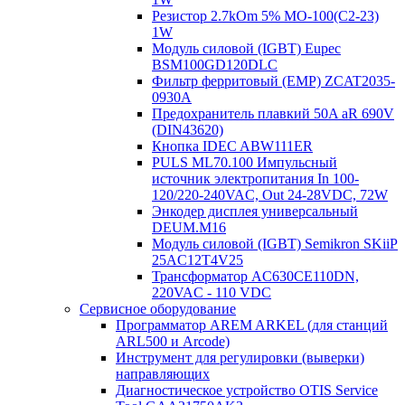
Резистор 2.7kOm 5% МО-100(С2-23)
1W
Модуль силовой (IGBT) Eupec
BSM100GD120DLC
Фильтр ферритовый (EMP) ZCAT2035-
0930A
Предохранитель плавкий 50A aR 690V
(DIN43620)
Кнопка IDEC ABW111ER
PULS ML70.100 Импульсный
источник электропитания In 100-
120/220-240VAC, Out 24-28VDC, 72W
Энкодер дисплея универсальный
DEUM.M16
Модуль силовой (IGBT) Semikron SKiiP
25AC12T4V25
Трансформатор AC630CE110DN,
220VAC - 110 VDC
Сервисное оборудование
Программатор AREM ARKEL (для станций
ARL500 и Arcode)
Инструмент для регулировки (выверки)
направляющих
Диагностическое устройство OTIS Service