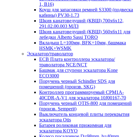
1, B16)
Коуш для запасовки ремней S3300 (подвеска
кабины) PV30-1.73
Шкив канатоведущий (КВШ) 700х6х12,
291.02.00.003 МЛЗ
Шкив канатоведущий (КВШ) 560х6х11 для
лебедки Alberto Sassi TORO
Вкладыш L=100мм, BFK=10мм, башмака
HSMK+WSMK
Эскалатор/траволатор
ECB Плата контроллера эскалатора/
траволатора NCE/NCT
Башмак для ступени эскалатора Kone
ECO3000
Поручень черный Schindler SDS для
помещений (произв. SKG)
Контроллер программируемый CPM1A-
40CDR-A-V1 для эскалатора 10J00167-70
Поручень черный OTIS-800 для помещений
(произв. Semperit)
Выключатель концевой плиты перекрытия
эскалатора Otis
Батарея роликовая прижимная для
эскалатора KOYO
Колесо посадочное D=98mm, h=40mm