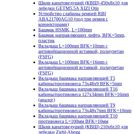
Шкив канатоведущий (КВШ) 450х8х10 для
лебедки GETM5.5A XIZI Otis
Устройство слабины ремней RBI
ABA21700AG10 (под три ремня с
коннекторами)
Башмак HSMK, L=100mm
Башмак направляющих лифта, BFK=5mm,
пластик
Вкладыш L=100mm BFK=10mm с
антивибрационной вставкой, полиуретан
(FSFG)
Вкладыш L=100mm BFK=16mm с
антивибрационной вставкой, полиуретан
(FSFG)
Вкладыш башмака направляющей T5
кабины/противовеса 73х48х9 BFK=5mm
Вкладыш башмака направляющей T16
кабины/противовеса 127х34mm BFK=16mm
(аналог)
Вкладыш башмака направляющей T9
кабины/противовеса 73х48х7mm BFK=10mm
Вкладыш башмака направляющей T10
противовеса L=100мм BFK=10мм
Шкив канатоведущий (КВШ) 210х6х10 для
лебедки Ziehl-Abegg