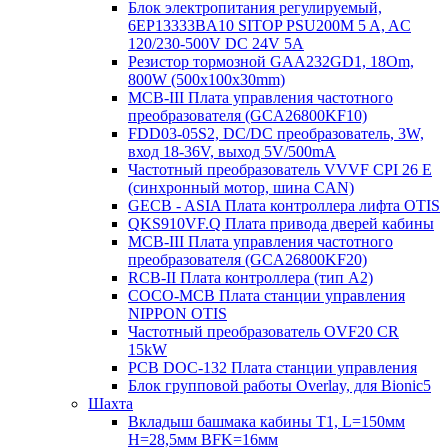
Блок электропитания регулируемый,
6EP13333BA10 SITOP PSU200M 5 A, AC
120/230-500V DC 24V 5A
Резистор тормозной GAA232GD1, 18Om,
800W (500x100x30mm)
MCB-III Плата управления частотного
преобразователя (GCA26800KF10)
FDD03-05S2, DC/DC преобразователь, 3W,
вход 18-36V, выход 5V/500mA
Частотный преобразователь VVVF CPI 26 E
(синхронный мотор, шина CAN)
GECB - ASIA Плата контроллера лифта OTIS
QKS910VF.Q Плата привода дверей кабины
MCB-III Плата управления частотного
преобразователя (GCA26800KF20)
RCB-II Плата контроллера (тип A2)
COCO-MCB Плата станции управления
NIPPON OTIS
Частотный преобразователь OVF20 CR
15kW
PCB DOC-132 Плата станции управления
Блок групповой работы Overlay, для Bionic5
Шахта
Вкладыш башмака кабины T1, L=150мм
H=28,5мм BFK=16мм