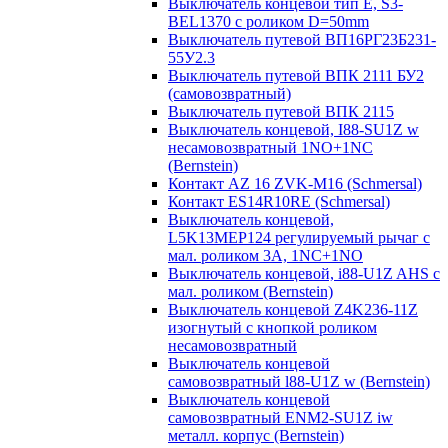
Выключатель концевой тип Е, S3-
BEL1370 с роликом D=50mm
Выключатель путевой ВП16РГ23Б231-
55У2.3
Выключатель путевой ВПК 2111 БУ2
(самовозвратный)
Выключатель путевой ВПК 2115
Выключатель концевой, I88-SU1Z w
несамовозвратный 1NO+1NC
(Bernstein)
Контакт AZ 16 ZVK-M16 (Schmersal)
Контакт ES14R10RE (Schmersal)
Выключатель концевой,
L5K13MEP124 регулируемый рычаг с
мал. роликом 3А, 1NC+1NO
Выключатель концевой, i88-U1Z AHS с
мал. роликом (Bernstein)
Выключатель концевой Z4K236-11Z
изогнутый с кнопкой роликом
несамовозвратный
Выключатель концевой
самовозвратный l88-U1Z w (Bernstein)
Выключатель концевой
самовозвратный ENM2-SU1Z iw
металл. корпус (Bernstein)