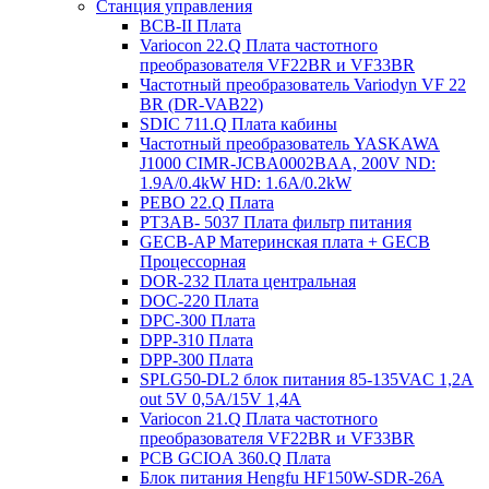
Станция управления
BCB-II Плата
Variocon 22.Q Плата частотного
преобразователя VF22BR и VF33BR
Частотный преобразователь Variodyn VF 22
BR (DR-VAB22)
SDIC 711.Q Плата кабины
Частотный преобразователь YASKAWA
J1000 CIMR-JCBA0002BAA, 200V ND:
1.9A/0.4kW HD: 1.6A/0.2kW
PEBO 22.Q Плата
РТ3АВ- 5037 Плата фильтр питания
GECB-AP Материнская плата + GECB
Процессорная
DOR-232 Плата центральная
DOC-220 Плата
DPC-300 Плата
DPP-310 Плата
DPP-300 Плата
SPLG50-DL2 блок питания 85-135VAC 1,2А
out 5V 0,5А/15V 1,4А
Variocon 21.Q Плата частотного
преобразователя VF22BR и VF33BR
PCB GCIOA 360.Q Плата
Блок питания Hengfu HF150W-SDR-26A