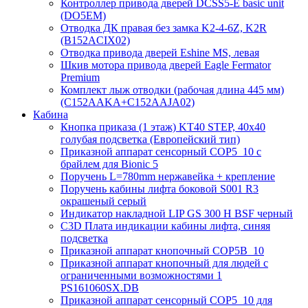
Контроллер привода дверей DCSS5-E basic unit
(DO5EM)
Отводка ДК правая без замка K2-4-6Z, K2R
(B152ACIX02)
Отводка привода дверей Eshine MS, левая
Шкив мотора привода дверей Eagle Fermator
Premium
Комплект лыж отводки (рабочая длина 445 мм)
(C152AAKA+C152AAJA02)
Кабина
Кнопка приказа (1 этаж) KT40 STEP, 40х40
голубая подсветка (Европейский тип)
Приказной аппарат сенсорный COP5_10 с
брайлем для Bionic 5
Поручень L=780mm нержавейка + крепление
Поручень кабины лифта боковой S001 R3
окрашеный серый
Индикатор накладной LIP GS 300 H BSF черный
C3D Плата индикации кабины лифта, синяя
подсветка
Приказной аппарат кнопочный COP5B_10
Приказной аппарат кнопочный для людей с
ограниченными возможностями 1
PS161060SX.DB
Приказной аппарат сенсорный COP5_10 для