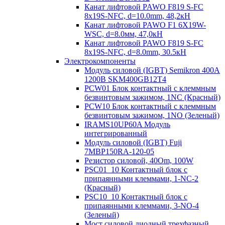
Канат лифтовой PAWO F819 S-FC
8х19S-NFC, d=10.0mm, 48,2кН
Канат лифтовой PAWO F1 6X19W-
WSC, d=8.0мм, 47,0кН
Канат лифтовой PAWO F819 S-FC
8х19S-NFC, d=8.0mm, 30.5кН
Электрокомпоненты
Модуль силовой (IGBT) Semikron 400А
1200В SKM400GB12T4
PCW01 Блок контактный с клеммным
безвинтовым зажимом, 1NC (Красный)
PCW10 Блок контактный с клеммным
безвинтовым зажимом, 1NO (Зеленый)
IRAMS10UP60A Модуль
интегрированный
Модуль силовой (IGBT) Fuji
7MBP150RA-120-05
Резистор силовой, 40Om, 100W
PSC01_10 Контактный блок с
припаянными клеммами, 1-NC-2
(Красный)
PSC10_10 Контактный блок с
припаянными клеммами, 3-NO-4
(Зеленый)
Мост силовой диодный трехфазный