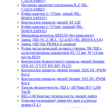
C102AAMI01)
Пружина закрытия торсионная R-Z (BL-
C102AAMI02)
Буфер каретки L=57mm, левый (BL-
B049AAMX01)
Контроллер привода дверей AT-120
Буфер каретки L=57mm, правый (BL-
B049AAMX02)
Микровыключатель ВБПЛ4 (без комплекта)
Замок ДШ (S1-2-3R-L, S2-4-6Z) (BL-B018AAAX)
Замок ДШ Otis PRIMA-S правый
Ролик металлический подвеса створок ДК/ДШ с
полиуретановым покрытием (D=72 мм, W=14 мм,
внутр.М10)
Контроллер безщеточного привода дверей Sematiс
SDS AC-VVVF HV-MV PLUS
Контроллер привода дверей Sematic SDS DC-PWM
Rel.4
Контроллер привода дверей Sematic SZS DC-PWM
Rel.4
Тросик бесконечности ДШ L=2879mm BT=1200
Var30
ВБ5-2-00 Контакт безопасности дверей лифта
Отводка (основание) левая без лыж и клипсы
ремня (Z-L)