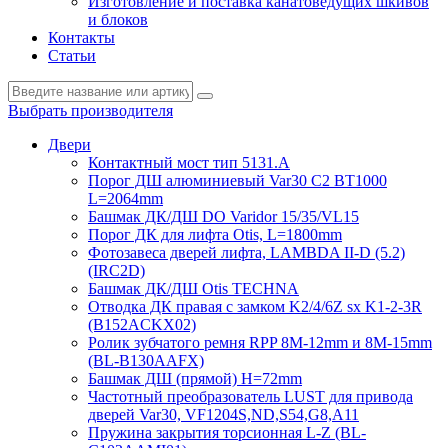
Изготовление и поставка канатоведущих шкивов
и блоков
Контакты
Статьи
Выбрать производителя
Двери
Контактный мост тип 5131.A
Порог ДШ алюминиевый Var30 C2 BT1000
L=2064mm
Башмак ДК/ДШ DO Varidor 15/35/VL15
Порог ДК для лифта Otis, L=1800mm
Фотозавеса дверей лифта, LAMBDA II-D (5.2)
(IRC2D)
Башмак ДК/ДШ Otis TECHNA
Отводка ДК правая с замком K2/4/6Z sx K1-2-3R
(B152ACKX02)
Ролик зубчатого ремня RPP 8M-12mm и 8M-15mm
(BL-B130AAFX)
Башмак ДШ (прямой) H=72mm
Частотный преобразователь LUST для привода
дверей Var30, VF1204S,ND,S54,G8,A11
Пружина закрытия торсионная L-Z (BL-