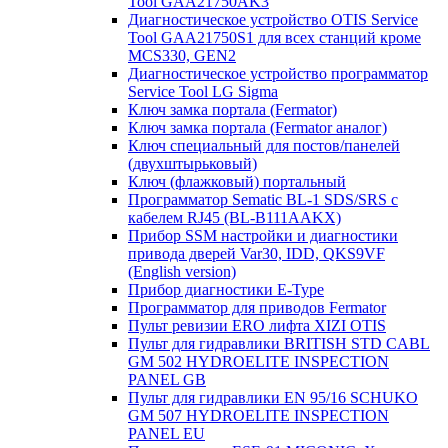
Tool GAA21750AK3
Диагностическое устройство OTIS Service
Tool GAA21750S1 для всех станций кроме
MCS330, GEN2
Диагностическое устройство программатор
Service Tool LG Sigma
Ключ замка портала (Fermator)
Ключ замка портала (Fermator аналог)
Ключ специальный для постов/панелей
(двухштырьковый)
Ключ (флажковый) портальный
Программатор Sematic BL-1 SDS/SRS с
кабелем RJ45 (BL-B111AAKX)
Прибор SSM настройки и диагностики
привода дверей Var30, IDD, QKS9VF
(English version)
Прибор диагностики E-Type
Программатор для приводов Fermator
Пульт ревизии ERO лифта XIZI OTIS
Пульт для гидравлики BRITISH STD CABL
GM 502 HYDROELITE INSPECTION
PANEL GB
Пульт для гидравлики EN 95/16 SCHUKO
GM 507 HYDROELITE INSPECTION
PANEL EU