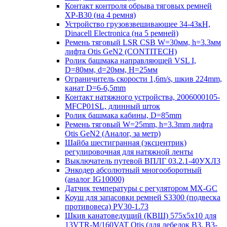
Контакт контроля обрыва тяговых ремней
XP-B30 (на 4 ремня)
Устройство грузовзвешивающее 34-43кН,
Dinacell Electronica (на 5 ремней)
Ремень тяговый LSR CSB W=30мм, h=3.3мм
лифта Otis GeN2 (CONTITECH)
Ролик башмака направляющей VSL I,
D=80мм, d=20мм, H=25мм
Ограничитель скорости 1,6m/s, шкив 224mm,
канат D=6-6,5mm
Контакт натяжного устройства, 2006000105-
MFCP01SL, длинный шток
Ролик башмака кабины, D=85mm
Ремень тяговый W=25mm, h=3.3mm лифта
Otis GeN2 (Аналог, за метр)
Шайба шестигранная (эксцентрик)
регулировочная для натяжной ленты
Выключатель путевой ВПЛГ 03.2.1-40УХЛ3
Энкодер абсолютный многооборотный
(аналог IG10000)
Датчик температуры с регулятором MX-GC
Коуш для запасовки ремней S3300 (подвеска
противовеса) PV30-1.73
Шкив канатоведущий (КВШ) 575х5х10 для
13VTR-M/160VAT Otis (для лебедок B3, B3-