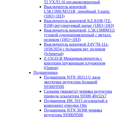
55 УХЛ3.16 несамовозвратный
Выключатель концевой,
L5K13MUM331R, линейный 3-напр.
(1НО+1НЗ)
Выключатель концевой KZ-8108 (TZ-
8108) регулируемый рычаг (1НО+1НЗ)
Выключатель концевой, L5K13MIM311
угловой однонаправленный с металл.
роликом (1НО+1НЗ)
Выключатель концевой Z4V7H-11z-
1058/2654 с большим рег. роликом
(Schmersal)
Z-15GD-B Микровыключатель с
коротким пружинным плунжером
(Omron)
Подшипники
Подшипник NTN 30213 U вала
звездочки редуктора большой
S9300/9500
Сальник (манжета) червяка редуктора
привода эскалатора S9300 40х52х7
Подшипник HK 1015 игольчатый в
компонент отводки Otis
Подшипник NTN 30308 червяка
редуктора S9300/9500