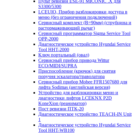
Пульт ревизии ESE-91 MICONIC .X для
S3300/5300
LCEUIO, Прибор разблокировки доступа в
меню (без ограничения подключений)
Сервисный комплект (В=90мм) (струбцина и
растормаживающий рычаг)
Сервисный программатор Sigma Service Tool
OPP-2000
Диагностическое устройство Hyundai Service
Tool HHT-2000
Ключ портальный (овал)
Сервисный прибор привода Wittur
ECO/MIDI/SUPRA
Приспособление (крючок) для снятия
поручня эскалатора/траволатора
Сервисный прибор Mobee FFR1507680 для
лифта Sodimas (английская версия)
Устройство для разблокировки меню и
диагностики лифтов LCEKNX P2D
KoneXion (реаниматор)
Пост ревизии ПТК-20
Диагностическое устройство TEACH-IN Unit
1
Диагностическое устройство Hyundai Service
Tool HHT-WB100