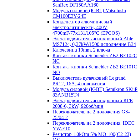
SanRex DF150AA160
Модуль силовой (IGBT) Mitsubishi
CM100E3Y-24E
Конденсатор алюминиевый
электролитическтй, 400V
4700mF/77x131/105°C (EPCOS)
Электродвигатель асинхронный Able
MS7124, 0,37kW/1500 исполнение В34
Ключевина 19mm, 2 ключа
Контакт кнопки Schneider ZB2 BE102C
NC
Контакт кнопки Schneider ZB2 BE101C
NO
Выключатель кулачковый Legrand
PR12, 16A, 4 положения
Модуль силовой (IGBT) Semikron SKiiP
83ANB15T4
Электродвигатель асинхронный КГЕ
2008-6, 3kW, 920об/мин
Переключатель на 2 положения GS-
25/04-2
Переключатель на 2 положения, IDEC
YW-E10
Резистор 1.0kOm 5% МО-100(С2-23)
1W