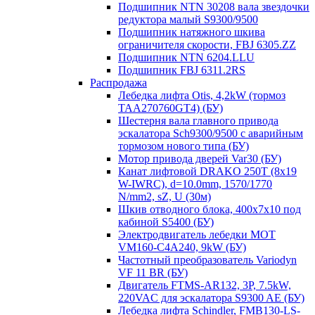
Подшипник NTN 30208 вала звездочки
редуктора малый S9300/9500
Подшипник натяжного шкива
ограничителя скорости, FBJ 6305.ZZ
Подшипник NTN 6204.LLU
Подшипник FBJ 6311.2RS
Распродажа
Лебедка лифта Otis, 4,2kW (тормоз
TAA270760GT4) (БУ)
Шестерня вала главного привода
эскалатора Sch9300/9500 с аварийным
тормозом нового типа (БУ)
Мотор привода дверей Var30 (БУ)
Канат лифтовой DRAKO 250T (8x19
W-IWRC), d=10.0mm, 1570/1770
N/mm2, sZ, U (30м)
Шкив отводного блока, 400х7х10 под
кабиной S5400 (БУ)
Электродвигатель лебедки MOT
VM160-C4A240, 9kW (БУ)
Частотный преобразователь Variodyn
VF 11 BR (БУ)
Двигатель FTMS-AR132, 3P, 7.5kW,
220VAC для эскалатора S9300 AE (БУ)
Лебедка лифта Schindler, FMB130-LS-