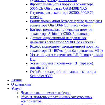
Фронтпанель устья поручня эскалатора
506NCE Otis правая GAB438BNX5
Ступень для эскалатора S9300, 600/R76
серебро
Ролик прижимной батареи привода поручня
эскалатора Otis 506NCE пластиковый
Батарея роликовая прижимная поручня
эскалатора Schindler 9300, 6 роликов
Датчик индуктивный направления
движения эскалатора S9300 (без кабеля)
Колесо приводное (фрикционное) поручня
эскалатора D=497мм (резьба крепления M10)
Устье поручня с крепежом LH (левое) дизайн
E,F
Устье поручня с крепежом RH (правое)
дизайн E,F
Отбойник входной площадки эскалатора
Schindler 9300
Акции
О компании
Услуги
Диагностика и ремонт лебедок
Ремонт лифтовых плат и иных электронных
компонентов