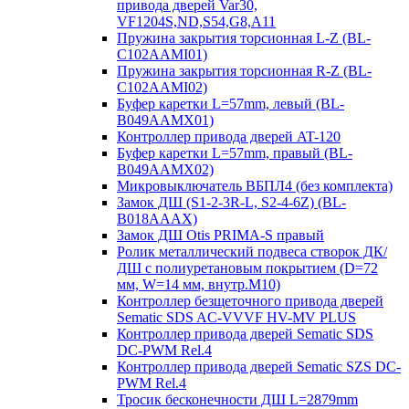
привода дверей Var30,
VF1204S,ND,S54,G8,A11
Пружина закрытия торсионная L-Z (BL-
C102AAMI01)
Пружина закрытия торсионная R-Z (BL-
C102AAMI02)
Буфер каретки L=57mm, левый (BL-
B049AAMX01)
Контроллер привода дверей AT-120
Буфер каретки L=57mm, правый (BL-
B049AAMX02)
Микровыключатель ВБПЛ4 (без комплекта)
Замок ДШ (S1-2-3R-L, S2-4-6Z) (BL-
B018AAAX)
Замок ДШ Otis PRIMA-S правый
Ролик металлический подвеса створок ДК/
ДШ с полиуретановым покрытием (D=72
мм, W=14 мм, внутр.М10)
Контроллер безщеточного привода дверей
Sematiс SDS AC-VVVF HV-MV PLUS
Контроллер привода дверей Sematic SDS
DC-PWM Rel.4
Контроллер привода дверей Sematic SZS DC-
PWM Rel.4
Тросик бесконечности ДШ L=2879mm