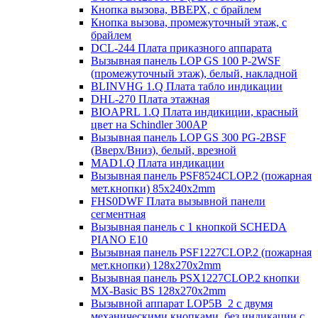
Кнопка вызова, ВВЕРХ, с брайлем
Кнопка вызова, промежуточный этаж, с
брайлем
DCL-244 Плата приказного аппарата
Вызывная панель LOP GS 100 P-2WSF
(промежуточный этаж), белый, накладной
BLINVHG 1.Q Плата табло индикации
DHL-270 Плата этажная
BIOAPRL 1.Q Плата индикиции, красный
цвет на Schindler 300AP
Вызывная панель LOP GS 300 PG-2BSF
(Вверх/Вниз), белый, врезной
MAD1.Q Плата индикации
Вызывная панель PSF8524CLOP.2 (пожарная
мет.кнопки) 85х240х2mm
FHS0DWF Плата вызывной панели
сегментная
Вызывная панель с 1 кнопкой SCHEDA
PIANO E10
Вызывная панель PSF1227CLOP.2 (пожарная
мет.кнопки) 128х270х2mm
Вызывная панель PSX1227CLOP.2 кнопки
MX-Basic BS 128х270х2mm
Вызывной аппарат LOP5B_2 с двумя
механическими кнопками, без индикации с