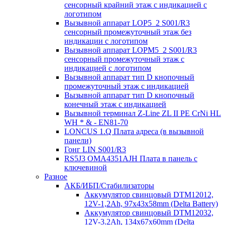
сенсорный крайний этаж с индикацией с
логотипом
Вызывной аппарат LOP5_2 S001/R3
сенсорный промежуточный этаж без
индикации с логотипом
Вызывной аппарат LOPM5_2 S001/R3
сенсорный промежуточный этаж с
индикацией с логотипом
Вызывной аппарат тип D кнопочный
промежуточный этаж с индикацией
Вызывной аппарат тип D кнопочный
конечный этаж с индикацией
Вызывной терминал Z-Line ZL II PE CrNi HL
WH * & - EN81-70
LONCUS 1.Q Плата адреса (в вызывной
панели)
Гонг LIN S001/R3
RS5J3 OMA4351AJH Плата в панель с
ключевиной
Разное
АКБ/ИБП/Стабилизаторы
Аккумулятор свинцовый DTM12012,
12V-1,2Ah, 97х43х58mm (Delta Battery)
Аккумулятор свинцовый DTM12032,
12V-3.2Ah, 134x67x60mm (Delta