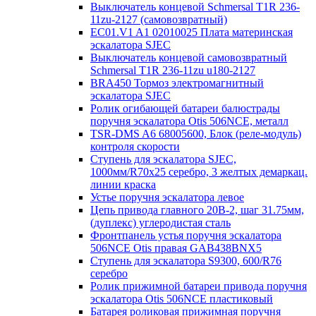
Выключатель концевой Schmersal T1R 236-
11zu-2127 (самовозвратный)
EC01.V1 A1 02010025 Плата материнская
эскалатора SJEC
Выключатель концевой самовозвратный
Schmersal T1R 236-11zu u180-2127
BRA450 Тормоз электромагнитный
эскалатора SJEC
Ролик огибающей батареи балюстрады
поручня эскалатора Otis 506NCE, металл
TSR-DMS A6 68005600, Блок (реле-модуль)
контроля скорости
Ступень для эскалатора SJEC,
1000мм/R70x25 серебро, 3 желтых демаркац.
линии краска
Устье поручня эскалатора левое
Цепь привода главного 20B-2, шаг 31.75мм,
(дуплекс) углеродистая сталь
Фронтпанель устья поручня эскалатора
506NCE Otis правая GAB438BNX5
Ступень для эскалатора S9300, 600/R76
серебро
Ролик прижимной батареи привода поручня
эскалатора Otis 506NCE пластиковый
Батарея роликовая прижимная поручня