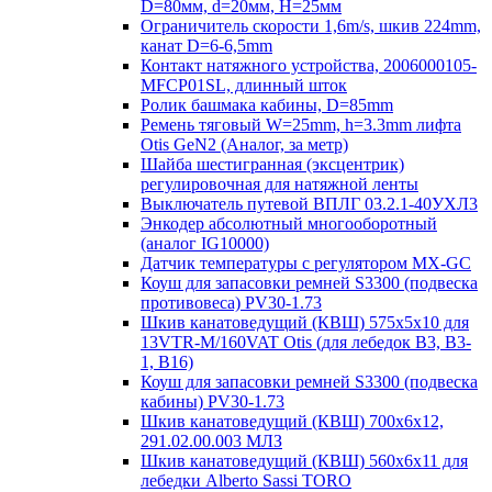
D=80мм, d=20мм, H=25мм
Ограничитель скорости 1,6m/s, шкив 224mm,
канат D=6-6,5mm
Контакт натяжного устройства, 2006000105-
MFCP01SL, длинный шток
Ролик башмака кабины, D=85mm
Ремень тяговый W=25mm, h=3.3mm лифта
Otis GeN2 (Аналог, за метр)
Шайба шестигранная (эксцентрик)
регулировочная для натяжной ленты
Выключатель путевой ВПЛГ 03.2.1-40УХЛ3
Энкодер абсолютный многооборотный
(аналог IG10000)
Датчик температуры с регулятором MX-GC
Коуш для запасовки ремней S3300 (подвеска
противовеса) PV30-1.73
Шкив канатоведущий (КВШ) 575х5х10 для
13VTR-M/160VAT Otis (для лебедок B3, B3-
1, B16)
Коуш для запасовки ремней S3300 (подвеска
кабины) PV30-1.73
Шкив канатоведущий (КВШ) 700х6х12,
291.02.00.003 МЛЗ
Шкив канатоведущий (КВШ) 560х6х11 для
лебедки Alberto Sassi TORO