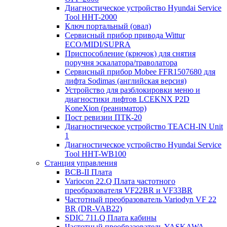
Диагностическое устройство Hyundai Service
Tool HHT-2000
Ключ портальный (овал)
Сервисный прибор привода Wittur
ECO/MIDI/SUPRA
Приспособление (крючок) для снятия
поручня эскалатора/траволатора
Сервисный прибор Mobee FFR1507680 для
лифта Sodimas (английская версия)
Устройство для разблокировки меню и
диагностики лифтов LCEKNX P2D
KoneXion (реаниматор)
Пост ревизии ПТК-20
Диагностическое устройство TEACH-IN Unit
1
Диагностическое устройство Hyundai Service
Tool HHT-WB100
Станция управления
BCB-II Плата
Variocon 22.Q Плата частотного
преобразователя VF22BR и VF33BR
Частотный преобразователь Variodyn VF 22
BR (DR-VAB22)
SDIC 711.Q Плата кабины
Частотный преобразователь YASKAWA