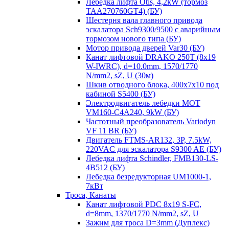
Лебедка лифта Otis, 4,2kW (тормоз
TAA270760GT4) (БУ)
Шестерня вала главного привода
эскалатора Sch9300/9500 с аварийным
тормозом нового типа (БУ)
Мотор привода дверей Var30 (БУ)
Канат лифтовой DRAKO 250T (8x19
W-IWRC), d=10.0mm, 1570/1770
N/mm2, sZ, U (30м)
Шкив отводного блока, 400х7х10 под
кабиной S5400 (БУ)
Электродвигатель лебедки MOT
VM160-C4A240, 9kW (БУ)
Частотный преобразователь Variodyn
VF 11 BR (БУ)
Двигатель FTMS-AR132, 3P, 7.5kW,
220VAC для эскалатора S9300 AE (БУ)
Лебедка лифта Schindler, FMB130-LS-
4B512 (БУ)
Лебедка безредукторная UM1000-1,
7кВт
Троса, Канаты
Канат лифтовой PDC 8x19 S-FC,
d=8mm, 1370/1770 N/mm2, sZ, U
Зажим для троса D=3mm (Дуплекс)