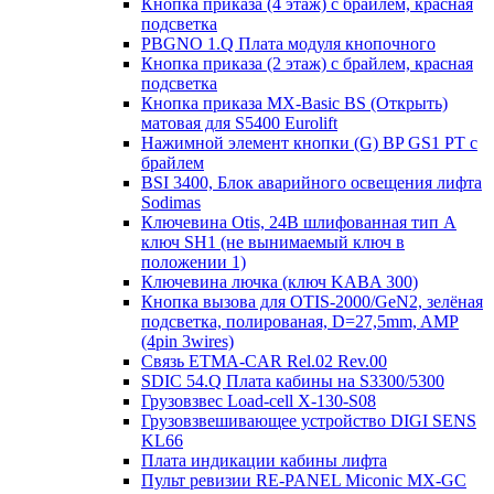
Кнопка приказа (4 этаж) с брайлем, красная
подсветка
PBGNO 1.Q Плата модуля кнопочного
Кнопка приказа (2 этаж) с брайлем, красная
подсветка
Кнопка приказа MX-Basic BS (Открыть)
матовая для S5400 Eurolift
Нажимной элемент кнопки (G) BP GS1 PT с
брайлем
BSI 3400, Блок аварийного освещения лифта
Sodimas
Ключевина Otis, 24В шлифованная тип А
ключ SH1 (не вынимаемый ключ в
положении 1)
Ключевина лючка (ключ KABA 300)
Кнопка вызова для OTIS-2000/GeN2, зелёная
подсветка, полированая, D=27,5mm, AMP
(4pin 3wires)
Связь ETMA-CAR Rel.02 Rev.00
SDIC 54.Q Плата кабины на S3300/5300
Грузовзвес Load-cell X-130-S08
Грузовзвешивающее устройство DIGI SENS
KL66
Плата индикации кабины лифта
Пульт ревизии RE-PANEL Miconic MX-GC