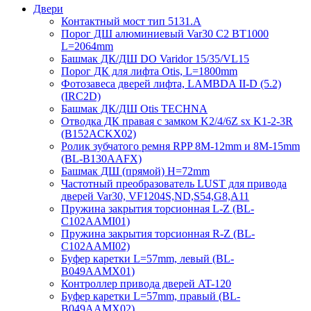
Двери
Контактный мост тип 5131.A
Порог ДШ алюминиевый Var30 C2 BT1000
L=2064mm
Башмак ДК/ДШ DO Varidor 15/35/VL15
Порог ДК для лифта Otis, L=1800mm
Фотозавеса дверей лифта, LAMBDA II-D (5.2)
(IRC2D)
Башмак ДК/ДШ Otis TECHNA
Отводка ДК правая с замком K2/4/6Z sx K1-2-3R
(B152ACKX02)
Ролик зубчатого ремня RPP 8M-12mm и 8M-15mm
(BL-B130AAFX)
Башмак ДШ (прямой) H=72mm
Частотный преобразователь LUST для привода
дверей Var30, VF1204S,ND,S54,G8,A11
Пружина закрытия торсионная L-Z (BL-
C102AAMI01)
Пружина закрытия торсионная R-Z (BL-
C102AAMI02)
Буфер каретки L=57mm, левый (BL-
B049AAMX01)
Контроллер привода дверей AT-120
Буфер каретки L=57mm, правый (BL-
B049AAMX02)