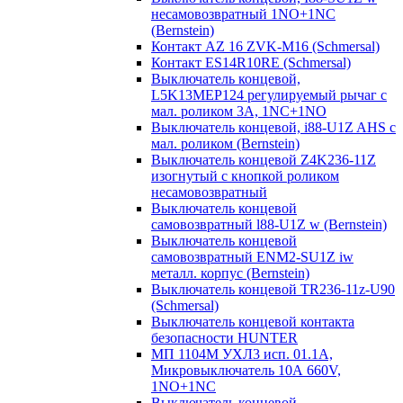
несамовозвратный 1NO+1NC
(Bernstein)
Контакт AZ 16 ZVK-M16 (Schmersal)
Контакт ES14R10RE (Schmersal)
Выключатель концевой,
L5K13MEP124 регулируемый рычаг с
мал. роликом 3А, 1NC+1NO
Выключатель концевой, i88-U1Z AHS с
мал. роликом (Bernstein)
Выключатель концевой Z4K236-11Z
изогнутый с кнопкой роликом
несамовозвратный
Выключатель концевой
самовозвратный l88-U1Z w (Bernstein)
Выключатель концевой
самовозвратный ENM2-SU1Z iw
металл. корпус (Bernstein)
Выключатель концевой TR236-11z-U90
(Schmersal)
Выключатель концевой контакта
безопасности HUNTER
МП 1104М УХЛ3 исп. 01.1А,
Микровыключатель 10А 660V,
1NO+1NC
Выключатель концевой,