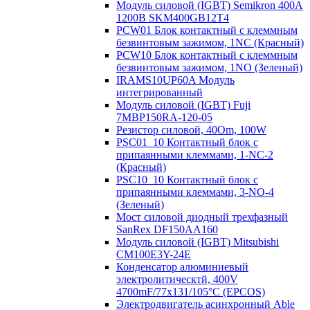
Модуль силовой (IGBT) Semikron 400А
1200В SKM400GB12T4
PCW01 Блок контактный с клеммным
безвинтовым зажимом, 1NC (Красный)
PCW10 Блок контактный с клеммным
безвинтовым зажимом, 1NO (Зеленый)
IRAMS10UP60A Модуль
интегрированный
Модуль силовой (IGBT) Fuji
7MBP150RA-120-05
Резистор силовой, 40Om, 100W
PSC01_10 Контактный блок с
припаянными клеммами, 1-NC-2
(Красный)
PSC10_10 Контактный блок с
припаянными клеммами, 3-NO-4
(Зеленый)
Мост силовой диодный трехфазный
SanRex DF150AA160
Модуль силовой (IGBT) Mitsubishi
CM100E3Y-24E
Конденсатор алюминиевый
электролитическтй, 400V
4700mF/77x131/105°C (EPCOS)
Электродвигатель асинхронный Able