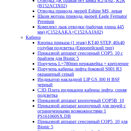
Отводка ДК правая без замка K2-4-6Z, K2R
(B152ACIX02)
Отводка привода дверей Eshine MS, левая
Шкив мотора привода дверей Eagle Fermator
Premium
Комплект лыж отводки (рабочая длина 445
мм) (C152AAKA+C152AAJA02)
Кабина
Кнопка приказа (1 этаж) KT40 STEP, 40х40
голубая подсветка (Европейский тип)
Приказной аппарат сенсорный COP5_10 с
брайлем для Bionic 5
Поручень L=780mm нержавейка + крепление
Поручень кабины лифта боковой S001 R3
окрашеный серый
Индикатор накладной LIP GS 300 H BSF
черный
C3D Плата индикации кабины лифта, синяя
подсветка
Приказной аппарат кнопочный COP5B_10
Приказной аппарат кнопочный для людей с
ограниченными возможностями 1
PS161060SX.DB
Приказной аппарат сенсорный COP5_10 для
Bionic 5