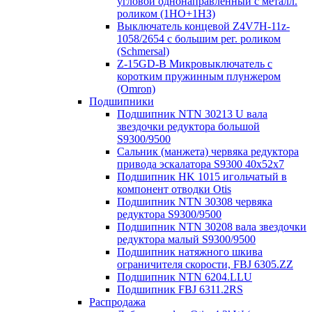
угловой однонаправленный с металл.
роликом (1НО+1НЗ)
Выключатель концевой Z4V7H-11z-
1058/2654 с большим рег. роликом
(Schmersal)
Z-15GD-B Микровыключатель с
коротким пружинным плунжером
(Omron)
Подшипники
Подшипник NTN 30213 U вала
звездочки редуктора большой
S9300/9500
Сальник (манжета) червяка редуктора
привода эскалатора S9300 40х52х7
Подшипник HK 1015 игольчатый в
компонент отводки Otis
Подшипник NTN 30308 червяка
редуктора S9300/9500
Подшипник NTN 30208 вала звездочки
редуктора малый S9300/9500
Подшипник натяжного шкива
ограничителя скорости, FBJ 6305.ZZ
Подшипник NTN 6204.LLU
Подшипник FBJ 6311.2RS
Распродажа