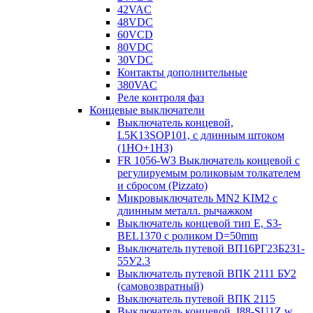
42VAC
48VDC
60VCD
80VDC
30VDC
Контакты дополнительные
380VAC
Реле контроля фаз
Концевые выключатели
Выключатель концевой,
L5K13SOP101, с длинным штоком
(1НО+1НЗ)
FR 1056-W3 Выключатель концевой с
регулируемым роликовым толкателем
и сбросом (Pizzato)
Микровыключатель MN2 KIM2 с
длинным металл. рычажком
Выключатель концевой тип Е, S3-
BEL1370 с роликом D=50mm
Выключатель путевой ВП16РГ23Б231-
55У2.3
Выключатель путевой ВПК 2111 БУ2
(самовозвратный)
Выключатель путевой ВПК 2115
Выключатель концевой, I88-SU1Z w