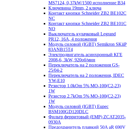
MS7124, 0,37kW/1500 исполнение В34
Ключевина 19mm, 2 ключа
Контакт кнопки Schneider ZB2 BE102C
NC
Контакт кнопки Schneider ZB2 BE101C
NO
Выключатель кулачковый Legrand
PR12, 16A, 4 положения
Модуль силовой (IGBT) Semikron SKiiP
83ANB15T4
Электродвигатель асинхронный КГЕ
2008-6, 3kW, 920об/мин
Переключатель на 2 положения GS-
25/04-2
Переключатель на 2 положения, IDEC
YW-E10
Резистор 1.0kOm 5% МО-100(С2-23)
1W
Резистор 2.7kOm 5% МО-100(С2-23)
1W
Модуль силовой (IGBT) Eupec
BSM100GD120DLC
Фильтр ферритовый (EMP) ZCAT2035-
0930A
Предохранитель плавкий 50A aR 690V