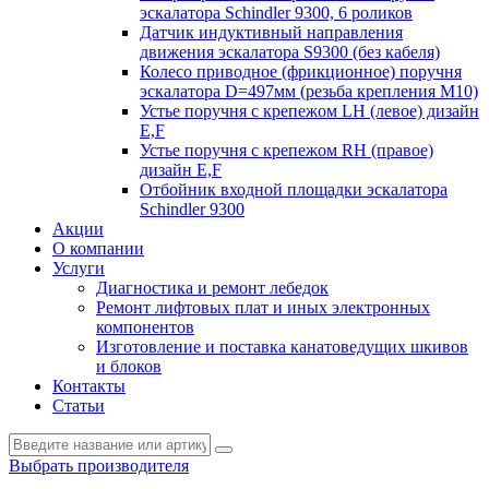
эскалатора Schindler 9300, 6 роликов
Датчик индуктивный направления
движения эскалатора S9300 (без кабеля)
Колесо приводное (фрикционное) поручня
эскалатора D=497мм (резьба крепления M10)
Устье поручня с крепежом LH (левое) дизайн
E,F
Устье поручня с крепежом RH (правое)
дизайн E,F
Отбойник входной площадки эскалатора
Schindler 9300
Акции
О компании
Услуги
Диагностика и ремонт лебедок
Ремонт лифтовых плат и иных электронных
компонентов
Изготовление и поставка канатоведущих шкивов
и блоков
Контакты
Статьи
Выбрать производителя