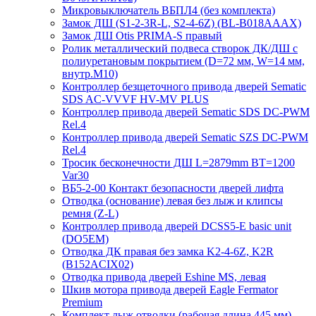
Микровыключатель ВБПЛ4 (без комплекта)
Замок ДШ (S1-2-3R-L, S2-4-6Z) (BL-B018AAAX)
Замок ДШ Otis PRIMA-S правый
Ролик металлический подвеса створок ДК/ДШ с
полиуретановым покрытием (D=72 мм, W=14 мм,
внутр.М10)
Контроллер безщеточного привода дверей Sematiс
SDS AC-VVVF HV-MV PLUS
Контроллер привода дверей Sematic SDS DC-PWM
Rel.4
Контроллер привода дверей Sematic SZS DC-PWM
Rel.4
Тросик бесконечности ДШ L=2879mm BT=1200
Var30
ВБ5-2-00 Контакт безопасности дверей лифта
Отводка (основание) левая без лыж и клипсы
ремня (Z-L)
Контроллер привода дверей DCSS5-E basic unit
(DO5EM)
Отводка ДК правая без замка K2-4-6Z, K2R
(B152ACIX02)
Отводка привода дверей Eshine MS, левая
Шкив мотора привода дверей Eagle Fermator
Premium
Комплект лыж отводки (рабочая длина 445 мм)