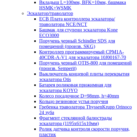
Вкладыш L=100мм, BFK=10мм, башмака
HSMK+WSMK
Эскалатор/траволатор
ECB Плата контроллера эскалатора/
траволатора NCE/NCT
Башмак для ступени эскалатора Kone
ECO3000
Поручень черный Schindler SDS для
помещений (произв. SKG)
Контроллер программируемый CPM1A-
40CDR-A-V1 для эскалатора 10J00167-70
Поручень черный OTIS-800 для помещений
(произв. Semperit)
Выключатель концевой плиты перекрытия
эскалатора Otis
Батарея роликовая прижимная для
эскалатора KOYO
Колесо посадочное D=98mm, h=40mm
Кольцо резиновое устья поручня
Гребенка траволатора ThyssenKrupp Orinoco
24 зуба
Фрагмент стеклянной балюстрады
эскалатора (1195х615х10мм)
Ролик датчика контроля скорости поручня,
пластик