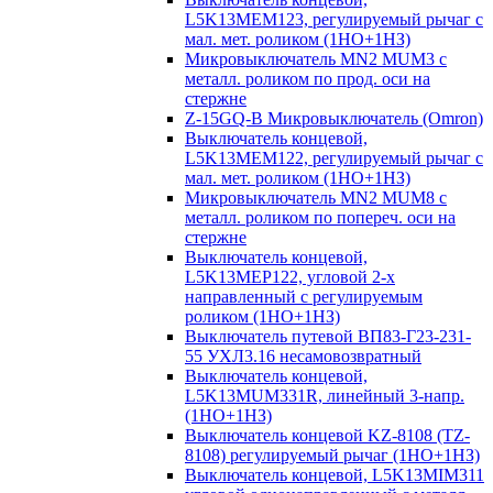
L5K13MEM123, регулируемый рычаг с
мал. мет. роликом (1НО+1НЗ)
Микровыключатель MN2 MUM3 с
металл. роликом по прод. оси на
стержне
Z-15GQ-B Микровыключатель (Omron)
Выключатель концевой,
L5K13MEM122, регулируемый рычаг с
мал. мет. роликом (1НО+1НЗ)
Микровыключатель MN2 MUM8 с
металл. роликом по попереч. оси на
стержне
Выключатель концевой,
L5K13MEP122, угловой 2-х
направленный с регулируемым
роликом (1НО+1НЗ)
Выключатель путевой ВП83-Г23-231-
55 УХЛ3.16 несамовозвратный
Выключатель концевой,
L5K13MUM331R, линейный 3-напр.
(1НО+1НЗ)
Выключатель концевой KZ-8108 (TZ-
8108) регулируемый рычаг (1НО+1НЗ)
Выключатель концевой, L5K13MIM311