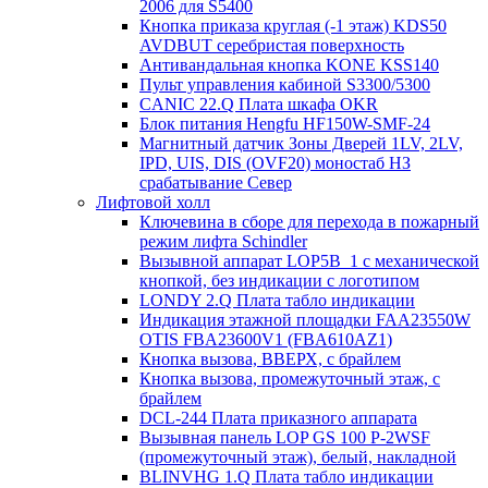
2006 для S5400
Кнопка приказа круглая (-1 этаж) KDS50
AVDBUT серебристая поверхность
Антивандальная кнопка KONE KSS140
Пульт управления кабиной S3300/5300
CANIC 22.Q Плата шкафа OKR
Блок питания Hengfu HF150W-SMF-24
Магнитный датчик Зоны Дверей 1LV, 2LV,
IPD, UIS, DIS (OVF20) моностаб НЗ
срабатывание Cевер
Лифтовой холл
Ключевина в сборе для перехода в пожарный
режим лифта Schindler
Вызывной аппарат LOP5B_1 с механической
кнопкой, без индикации с логотипом
LONDY 2.Q Плата табло индикации
Индикация этажной площадки FAA23550W
OTIS FBA23600V1 (FBA610AZ1)
Кнопка вызова, ВВЕРХ, с брайлем
Кнопка вызова, промежуточный этаж, с
брайлем
DCL-244 Плата приказного аппарата
Вызывная панель LOP GS 100 P-2WSF
(промежуточный этаж), белый, накладной
BLINVHG 1.Q Плата табло индикации