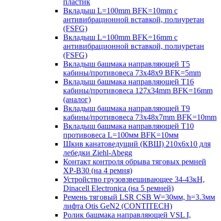
пластик
Вкладыш L=100mm BFK=10mm с
антивибрационной вставкой, полиуретан
(FSFG)
Вкладыш L=100mm BFK=16mm с
антивибрационной вставкой, полиуретан
(FSFG)
Вкладыш башмака направляющей T5
кабины/противовеса 73х48х9 BFK=5mm
Вкладыш башмака направляющей T16
кабины/противовеса 127х34mm BFK=16mm
(аналог)
Вкладыш башмака направляющей T9
кабины/противовеса 73х48х7mm BFK=10mm
Вкладыш башмака направляющей T10
противовеса L=100мм BFK=10мм
Шкив канатоведущий (КВШ) 210х6х10 для
лебедки Ziehl-Abegg
Контакт контроля обрыва тяговых ремней
XP-B30 (на 4 ремня)
Устройство грузовзвешивающее 34-43кН,
Dinacell Electronica (на 5 ремней)
Ремень тяговый LSR CSB W=30мм, h=3.3мм
лифта Otis GeN2 (CONTITECH)
Ролик башмака направляющей VSL I,