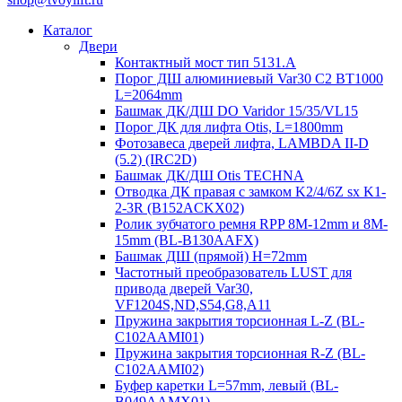
Каталог
Двери
Контактный мост тип 5131.A
Порог ДШ алюминиевый Var30 C2 BT1000
L=2064mm
Башмак ДК/ДШ DO Varidor 15/35/VL15
Порог ДК для лифта Otis, L=1800mm
Фотозавеса дверей лифта, LAMBDA II-D
(5.2) (IRC2D)
Башмак ДК/ДШ Otis TECHNA
Отводка ДК правая с замком K2/4/6Z sx K1-
2-3R (B152ACKX02)
Ролик зубчатого ремня RPP 8M-12mm и 8M-
15mm (BL-B130AAFX)
Башмак ДШ (прямой) H=72mm
Частотный преобразователь LUST для
привода дверей Var30,
VF1204S,ND,S54,G8,A11
Пружина закрытия торсионная L-Z (BL-
C102AAMI01)
Пружина закрытия торсионная R-Z (BL-
C102AAMI02)
Буфер каретки L=57mm, левый (BL-
B049AAMX01)