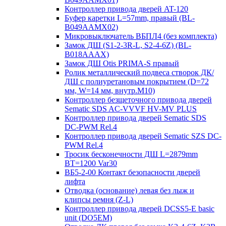
Контроллер привода дверей AT-120
Буфер каретки L=57mm, правый (BL-
B049AAMX02)
Микровыключатель ВБПЛ4 (без комплекта)
Замок ДШ (S1-2-3R-L, S2-4-6Z) (BL-
B018AAAX)
Замок ДШ Otis PRIMA-S правый
Ролик металлический подвеса створок ДК/
ДШ с полиуретановым покрытием (D=72
мм, W=14 мм, внутр.М10)
Контроллер безщеточного привода дверей
Sematiс SDS AC-VVVF HV-MV PLUS
Контроллер привода дверей Sematic SDS
DC-PWM Rel.4
Контроллер привода дверей Sematic SZS DC-
PWM Rel.4
Тросик бесконечности ДШ L=2879mm
BT=1200 Var30
ВБ5-2-00 Контакт безопасности дверей
лифта
Отводка (основание) левая без лыж и
клипсы ремня (Z-L)
Контроллер привода дверей DCSS5-E basic
unit (DO5EM)