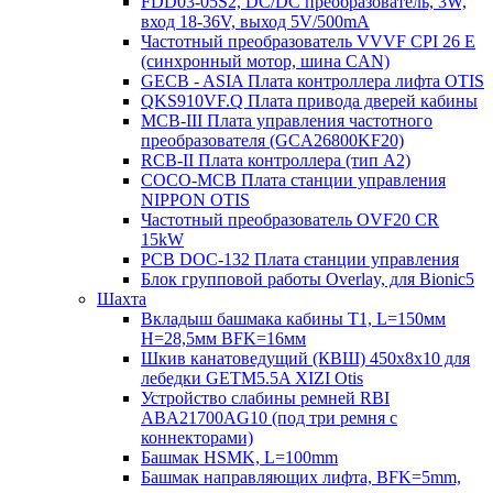
FDD03-05S2, DC/DC преобразователь, 3W,
вход 18-36V, выход 5V/500mA
Частотный преобразователь VVVF CPI 26 E
(синхронный мотор, шина CAN)
GECB - ASIA Плата контроллера лифта OTIS
QKS910VF.Q Плата привода дверей кабины
MCB-III Плата управления частотного
преобразователя (GCA26800KF20)
RCB-II Плата контроллера (тип A2)
COCO-MCB Плата станции управления
NIPPON OTIS
Частотный преобразователь OVF20 CR
15kW
PCB DOC-132 Плата станции управления
Блок групповой работы Overlay, для Bionic5
Шахта
Вкладыш башмака кабины T1, L=150мм
H=28,5мм BFK=16мм
Шкив канатоведущий (КВШ) 450х8х10 для
лебедки GETM5.5A XIZI Otis
Устройство слабины ремней RBI
ABA21700AG10 (под три ремня с
коннекторами)
Башмак HSMK, L=100mm
Башмак направляющих лифта, BFK=5mm,