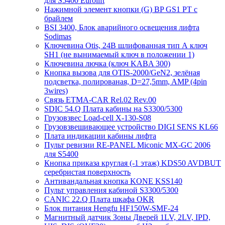
для S5400 Eurolift
Нажимной элемент кнопки (G) BP GS1 PT с
брайлем
BSI 3400, Блок аварийного освещения лифта
Sodimas
Ключевина Otis, 24В шлифованная тип А ключ
SH1 (не вынимаемый ключ в положении 1)
Ключевина лючка (ключ KABA 300)
Кнопка вызова для OTIS-2000/GeN2, зелёная
подсветка, полированая, D=27,5mm, AMP (4pin
3wires)
Связь ETMA-CAR Rel.02 Rev.00
SDIC 54.Q Плата кабины на S3300/5300
Грузовзвес Load-cell X-130-S08
Грузовзвешивающее устройство DIGI SENS KL66
Плата индикации кабины лифта
Пульт ревизии RE-PANEL Miconic MX-GC 2006
для S5400
Кнопка приказа круглая (-1 этаж) KDS50 AVDBUT
серебристая поверхность
Антивандальная кнопка KONE KSS140
Пульт управления кабиной S3300/5300
CANIC 22.Q Плата шкафа OKR
Блок питания Hengfu HF150W-SMF-24
Магнитный датчик Зоны Дверей 1LV, 2LV, IPD,