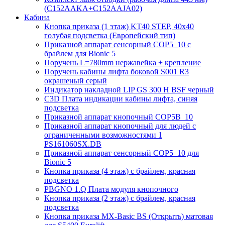
(C152AAKA+C152AAJA02)
Кабина
Кнопка приказа (1 этаж) KT40 STEP, 40х40
голубая подсветка (Европейский тип)
Приказной аппарат сенсорный COP5_10 с
брайлем для Bionic 5
Поручень L=780mm нержавейка + крепление
Поручень кабины лифта боковой S001 R3
окрашеный серый
Индикатор накладной LIP GS 300 H BSF черный
C3D Плата индикации кабины лифта, синяя
подсветка
Приказной аппарат кнопочный COP5B_10
Приказной аппарат кнопочный для людей с
ограниченными возможностями 1
PS161060SX.DB
Приказной аппарат сенсорный COP5_10 для
Bionic 5
Кнопка приказа (4 этаж) с брайлем, красная
подсветка
PBGNO 1.Q Плата модуля кнопочного
Кнопка приказа (2 этаж) с брайлем, красная
подсветка
Кнопка приказа MX-Basic BS (Открыть) матовая