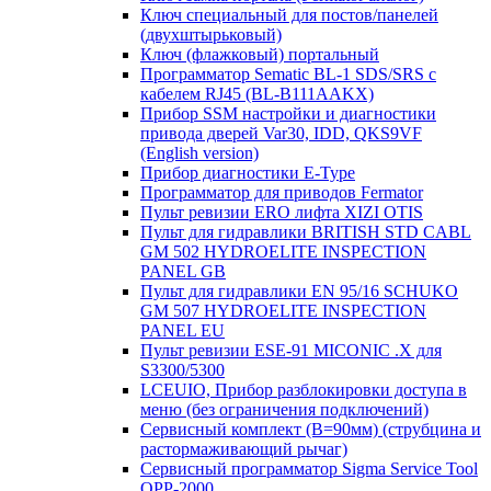
Ключ специальный для постов/панелей
(двухштырьковый)
Ключ (флажковый) портальный
Программатор Sematic BL-1 SDS/SRS с
кабелем RJ45 (BL-B111AAKX)
Прибор SSM настройки и диагностики
привода дверей Var30, IDD, QKS9VF
(English version)
Прибор диагностики E-Type
Программатор для приводов Fermator
Пульт ревизии ERO лифта XIZI OTIS
Пульт для гидравлики BRITISH STD CABL
GM 502 HYDROELITE INSPECTION
PANEL GB
Пульт для гидравлики EN 95/16 SCHUKO
GM 507 HYDROELITE INSPECTION
PANEL EU
Пульт ревизии ESE-91 MICONIC .X для
S3300/5300
LCEUIO, Прибор разблокировки доступа в
меню (без ограничения подключений)
Сервисный комплект (В=90мм) (струбцина и
растормаживающий рычаг)
Сервисный программатор Sigma Service Tool
OPP-2000