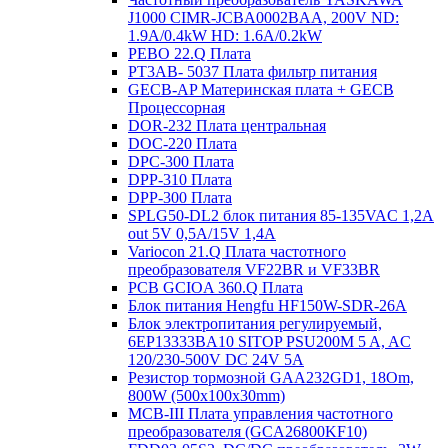
J1000 CIMR-JCBA0002BAA, 200V ND:
1.9A/0.4kW HD: 1.6A/0.2kW
PEBO 22.Q Плата
РТ3АВ- 5037 Плата фильтр питания
GECB-AP Материнская плата + GECB
Процессорная
DOR-232 Плата центральная
DOC-220 Плата
DPC-300 Плата
DPP-310 Плата
DPP-300 Плата
SPLG50-DL2 блок питания 85-135VAC 1,2А
out 5V 0,5А/15V 1,4А
Variocon 21.Q Плата частотного
преобразователя VF22BR и VF33BR
PCB GCIOA 360.Q Плата
Блок питания Hengfu HF150W-SDR-26A
Блок электропитания регулируемый,
6EP13333BA10 SITOP PSU200M 5 A, AC
120/230-500V DC 24V 5A
Резистор тормозной GAA232GD1, 18Om,
800W (500x100x30mm)
MCB-III Плата управления частотного
преобразователя (GCA26800KF10)