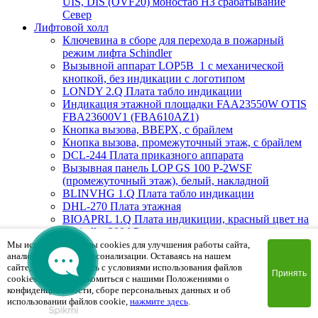
UIS, DIS (OVF20) моностаб НЗ срабатывание
Cевер
Лифтовой холл
Ключевина в сборе для перехода в пожарный
режим лифта Schindler
Вызывной аппарат LOP5B_1 с механической
кнопкой, без индикации с логотипом
LONDY 2.Q Плата табло индикации
Индикация этажной площадки FAA23550W OTIS
FBA23600V1 (FBA610AZ1)
Кнопка вызова, ВВЕРХ, с брайлем
Кнопка вызова, промежуточный этаж, с брайлем
DCL-244 Плата приказного аппарата
Вызывная панель LOP GS 100 P-2WSF
(промежуточный этаж), белый, накладной
BLINVHG 1.Q Плата табло индикации
DHL-270 Плата этажная
BIOAPRL 1.Q Плата индикиции, красный цвет на
Schindler 300AP
Вызывная панель LOP GS 300 PG-2BSF (Вверх/
Мы используем файлы cookies для улучшения работы сайта,
анализа трафика и персонализации. Оставаясь на нашем
Вниз), белый, врезной
сайте, вы соглашаетесь с условиями использования файлов
MAD1.Q Плата индикации
Принять
cookies. Чтобы ознакомиться с нашими Положениями о
Вызывная панель PSF8524CLOP.2 (пожарная
конфиденциальности, сборе персональных данных и об
мет.кнопки) 85х240х2mm
использовании файлов cookie,
нажмите здесь
.
FHS0DWF Плата вызывной панели сегментная