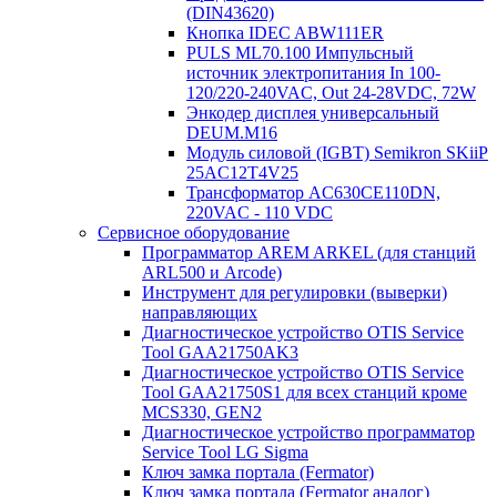
(DIN43620)
Кнопка IDEC ABW111ER
PULS ML70.100 Импульсный
источник электропитания In 100-
120/220-240VAC, Out 24-28VDC, 72W
Энкодер дисплея универсальный
DEUM.M16
Модуль силовой (IGBT) Semikron SKiiP
25AC12T4V25
Трансформатор AC630CE110DN,
220VAC - 110 VDC
Сервисное оборудование
Программатор AREM ARKEL (для станций
ARL500 и Arcode)
Инструмент для регулировки (выверки)
направляющих
Диагностическое устройство OTIS Service
Tool GAA21750AK3
Диагностическое устройство OTIS Service
Tool GAA21750S1 для всех станций кроме
MCS330, GEN2
Диагностическое устройство программатор
Service Tool LG Sigma
Ключ замка портала (Fermator)
Ключ замка портала (Fermator аналог)