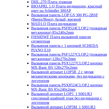
DHL-270 Плата этажная
BIOAPRL 1.Q Плата индикиции, красный
цвет на Schindler 300AP
Вызывная панель LOP GS 300 PG-2BSF
(Вверх/Вниз), белый, врезной
MAD1.Q Плата индикации
Вызывная панель PSF8524CLOP.2 (пожарная
мет.кнопки) 85х240х2mm
FHS0DWF Плата вызывной панели
сегментная
Вызывная панель с 1 кнопкой SCHEDA
PIANO E10
Вызывная панель PSF1227CLOP.2 (пожарная
мет.кнопки) 128х270х2mm
Вызывная панель PSX1227CLOP.2 кнопки
MX-Basic BS 128х270х2mm
Вызывной аппарат LOP5B_2 с двумя
механическими кнопками, без индикации с
логотипом
Вызывная панель PSX8524CLOP.2 кнопки
MX-Basic BS 85х240х2mm
Вызывной аппарат LOP5_1 S001/R3
сенсорный крайний этаж без индикации с
логотипом
Вызывной аппарат LOP5M_1 S001/R3