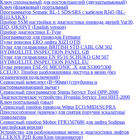
Ключ специальный для постов/панелей (двухштырьковый)
Ключ (флажковый) портальный
Программатор Sematic BL-1 SDS/SRS с кабелем RJ45 (BL-
B111AAKX)
Прибор SSM настройки и диагностики привода дверей Var30,
IDD, QKS9VF (English version)
Прибор диагностики E-Type
Программатор для приводов Fermator
Пульт ревизии ERO лифта XIZI OTIS
Пульт для гидравлики BRITISH STD CABL GM 502
HYDROELITE INSPECTION PANEL GB
Пульт для гидравлики EN 95/16 SCHUKO GM 507
HYDROELITE INSPECTION PANEL EU
Пульт ревизии ESE-91 MICONIC .X для S3300/5300
LCEUIO, Прибор разблокировки доступа в меню (без
ограничения подключений)
Сервисный комплект (В=90мм) (струбцина и
растормаживающий рычаг)
Сервисный программатор Sigma Service Tool OPP-2000
Диагностическое устройство Hyundai Service Tool HHT-2000
Ключ портальный (овал)
Сервисный прибор привода Wittur ECO/MIDI/SUPRA
Приспособление (крючок) для снятия поручня эскалатора/
траволатора
Сервисный прибор Mobee FFR1507680 для лифта Sodimas
(английская версия)
Устройство для разблокировки меню и диагностики лифтов
LCEKNX P2D KoneXion (реаниматор)