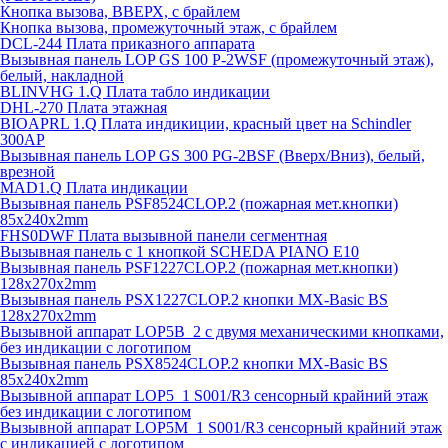
Кнопка вызова, ВВЕРХ, с брайлем
Кнопка вызова, промежуточный этаж, с брайлем
DCL-244 Плата приказного аппарата
Вызывная панель LOP GS 100 P-2WSF (промежуточный этаж),
белый, накладной
BLINVHG 1.Q Плата табло индикации
DHL-270 Плата этажная
BIOAPRL 1.Q Плата индикиции, красный цвет на Schindler
300AP
Вызывная панель LOP GS 300 PG-2BSF (Вверх/Вниз), белый,
врезной
MAD1.Q Плата индикации
Вызывная панель PSF8524CLOP.2 (пожарная мет.кнопки)
85х240х2mm
FHS0DWF Плата вызывной панели сегментная
Вызывная панель с 1 кнопкой SCHEDA PIANO E10
Вызывная панель PSF1227CLOP.2 (пожарная мет.кнопки)
128х270х2mm
Вызывная панель PSX1227CLOP.2 кнопки MX-Basic BS
128х270х2mm
Вызывной аппарат LOP5B_2 с двумя механическими кнопками,
без индикации с логотипом
Вызывная панель PSX8524CLOP.2 кнопки MX-Basic BS
85х240х2mm
Вызывной аппарат LOP5_1 S001/R3 сенсорный крайний этаж
без индикации с логотипом
Вызывной аппарат LOP5M_1 S001/R3 сенсорный крайний этаж
с индикацией с логотипом