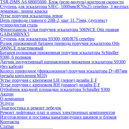
TSR-DMS A6 68005600, Блок (реле-модуль) контроля скорости
Ступень для эскалатора SJEC, 1000мм/R70x25 серебро, 3 желтых
демаркац. линии краска
Устье поручня эскалатора левое
Цепь привода главного 20B-2, шаг 31.75мм, (дуплекс)
углеродистая сталь
Фронтпанель устья поручня эскалатора 506NCE Otis правая
GAB438BNX5
Ступень для эскалатора S9300, 600/R76 серебро
Ролик прижимной батареи привода поручня эскалатора Otis
506NCE пластиковый
Батарея роликовая прижимная поручня эскалатора Schindler
9300, 6 роликов
Датчик индуктивный направления движения эскалатора S9300
(без кабеля)
Колесо приводное (фрикционное) поручня эскалатора D=497мм
(резьба крепления M10)
Устье поручня с крепежом LH (левое) дизайн E,F
Устье поручня с крепежом RH (правое) дизайн E,F
Отбойник входной площадки эскалатора Schindler 9300
Акции
О компании
Услуги
Диагностика и ремонт лебедок
Ремонт лифтовых плат и иных электронных компонентов
Изготовление и поставка канатоведущих шкивов и блоков
Контакты
Статьи