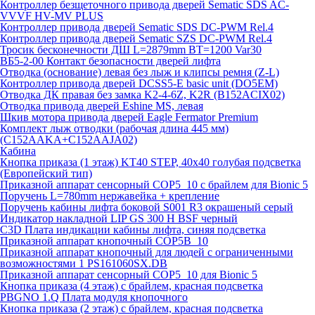
Контроллер безщеточного привода дверей Sematiс SDS AC-
VVVF HV-MV PLUS
Контроллер привода дверей Sematic SDS DC-PWM Rel.4
Контроллер привода дверей Sematic SZS DC-PWM Rel.4
Тросик бесконечности ДШ L=2879mm BT=1200 Var30
ВБ5-2-00 Контакт безопасности дверей лифта
Отводка (основание) левая без лыж и клипсы ремня (Z-L)
Контроллер привода дверей DCSS5-E basic unit (DO5EM)
Отводка ДК правая без замка K2-4-6Z, K2R (B152ACIX02)
Отводка привода дверей Eshine MS, левая
Шкив мотора привода дверей Eagle Fermator Premium
Комплект лыж отводки (рабочая длина 445 мм)
(C152AAKA+C152AAJA02)
Кабина
Кнопка приказа (1 этаж) KT40 STEP, 40х40 голубая подсветка
(Европейский тип)
Приказной аппарат сенсорный COP5_10 с брайлем для Bionic 5
Поручень L=780mm нержавейка + крепление
Поручень кабины лифта боковой S001 R3 окрашеный серый
Индикатор накладной LIP GS 300 H BSF черный
C3D Плата индикации кабины лифта, синяя подсветка
Приказной аппарат кнопочный COP5B_10
Приказной аппарат кнопочный для людей с ограниченными
возможностями 1 PS161060SX.DB
Приказной аппарат сенсорный COP5_10 для Bionic 5
Кнопка приказа (4 этаж) с брайлем, красная подсветка
PBGNO 1.Q Плата модуля кнопочного
Кнопка приказа (2 этаж) с брайлем, красная подсветка