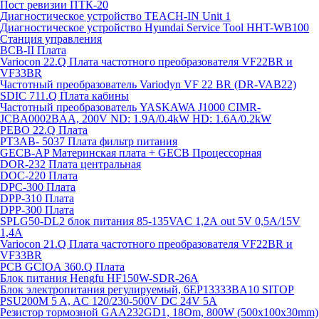
Пост ревизии ПТК-20
Диагностическое устройство TEACH-IN Unit 1
Диагностическое устройство Hyundai Service Tool HHT-WB100
Станция управления
BCB-II Плата
Variocon 22.Q Плата частотного преобразователя VF22BR и
VF33BR
Частотный преобразователь Variodyn VF 22 BR (DR-VAB22)
SDIC 711.Q Плата кабины
Частотный преобразователь YASKAWA J1000 CIMR-
JCBA0002BAA, 200V ND: 1.9A/0.4kW HD: 1.6A/0.2kW
PEBO 22.Q Плата
РТ3АВ- 5037 Плата фильтр питания
GECB-AP Материнская плата + GECB Процессорная
DOR-232 Плата центральная
DOC-220 Плата
DPC-300 Плата
DPP-310 Плата
DPP-300 Плата
SPLG50-DL2 блок питания 85-135VAC 1,2А out 5V 0,5А/15V
1,4А
Variocon 21.Q Плата частотного преобразователя VF22BR и
VF33BR
PCB GCIOA 360.Q Плата
Блок питания Hengfu HF150W-SDR-26A
Блок электропитания регулируемый, 6EP13333BA10 SITOP
PSU200M 5 A, AC 120/230-500V DC 24V 5A
Резистор тормозной GAA232GD1, 18Om, 800W (500x100x30mm)