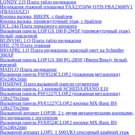
LONDY 2.Q Плата табло индикации
Индикация этажной площадки FAA23550W OTIS FBA23600V1
(FBA610AZ1)
Кнопка вызова, ВВЕРХ, с брайлем
Кнопка вызова, промежуточный этаж, с брайлем
DCL-244 Плата приказного аппарата
Вызывная панель LOP GS 100 P-2WSF (промежуточный этаж),
белый, накладной
BLINVHG 1.Q Плата табло индикации
DHL-270 Плата этажная
BIOAPRL 1.Q Плата индикиции, красный цвет на Schindler
300AP
Вызывная панель LOP GS 300 PG-2BSF (Вверх/Вниз), белый,
врезной
MAD1.Q Плата индикации
Вызывная панель PSF8524CLOP.2 (пожарная мет.кнопки)
85х240х2mm
FHS0DWF Плата вызывной панели сегментная
Вызывная панель с 1 кнопкой SCHEDA PIANO E10
Вызывная панель PSF1227CLOP.2 (пожарная мет.кнопки)
128х270х2mm
Вызывная панель PSX1227CLOP.2 кнопки MX-Basic BS
128х270х2mm
Вызывной аппарат LOP5B_2 с двумя механическими кнопками,
без индикации с логотипом
Вызывная панель PSX8524CLOP.2 кнопки MX-Basic BS
85х240х2mm
Вызывной аппарат LOP5_1 S001/R3 сенсорный крайний этаж