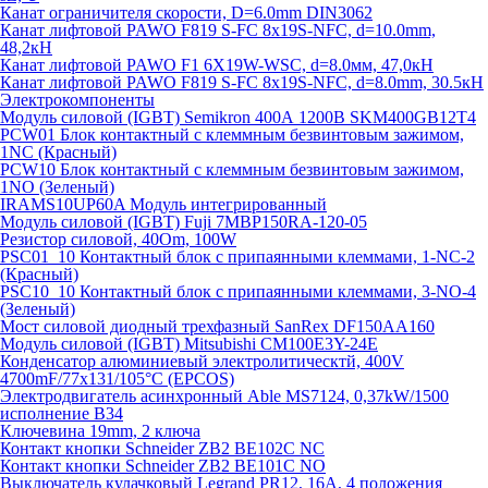
Канат ограничителя скорости, D=6.0mm DIN3062
Канат лифтовой PAWO F819 S-FC 8х19S-NFC, d=10.0mm,
48,2кН
Канат лифтовой PAWO F1 6X19W-WSC, d=8.0мм, 47,0кН
Канат лифтовой PAWO F819 S-FC 8х19S-NFC, d=8.0mm, 30.5кН
Электрокомпоненты
Модуль силовой (IGBT) Semikron 400А 1200В SKM400GB12T4
PCW01 Блок контактный с клеммным безвинтовым зажимом,
1NC (Красный)
PCW10 Блок контактный с клеммным безвинтовым зажимом,
1NO (Зеленый)
IRAMS10UP60A Модуль интегрированный
Модуль силовой (IGBT) Fuji 7MBP150RA-120-05
Резистор силовой, 40Om, 100W
PSC01_10 Контактный блок с припаянными клеммами, 1-NC-2
(Красный)
PSC10_10 Контактный блок с припаянными клеммами, 3-NO-4
(Зеленый)
Мост силовой диодный трехфазный SanRex DF150AA160
Модуль силовой (IGBT) Mitsubishi CM100E3Y-24E
Конденсатор алюминиевый электролитическтй, 400V
4700mF/77x131/105°C (EPCOS)
Электродвигатель асинхронный Able MS7124, 0,37kW/1500
исполнение В34
Ключевина 19mm, 2 ключа
Контакт кнопки Schneider ZB2 BE102C NC
Контакт кнопки Schneider ZB2 BE101C NO
Выключатель кулачковый Legrand PR12, 16A, 4 положения