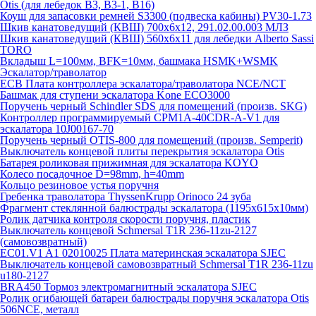
Otis (для лебедок B3, B3-1, B16)
Коуш для запасовки ремней S3300 (подвеска кабины) PV30-1.73
Шкив канатоведущий (КВШ) 700х6х12, 291.02.00.003 МЛЗ
Шкив канатоведущий (КВШ) 560х6х11 для лебедки Alberto Sassi
TORO
Вкладыш L=100мм, BFK=10мм, башмака HSMK+WSMK
Эскалатор/траволатор
ECB Плата контроллера эскалатора/траволатора NCE/NCT
Башмак для ступени эскалатора Kone ECO3000
Поручень черный Schindler SDS для помещений (произв. SKG)
Контроллер программируемый CPM1A-40CDR-A-V1 для
эскалатора 10J00167-70
Поручень черный OTIS-800 для помещений (произв. Semperit)
Выключатель концевой плиты перекрытия эскалатора Otis
Батарея роликовая прижимная для эскалатора KOYO
Колесо посадочное D=98mm, h=40mm
Кольцо резиновое устья поручня
Гребенка траволатора ThyssenKrupp Orinoco 24 зуба
Фрагмент стеклянной балюстрады эскалатора (1195х615х10мм)
Ролик датчика контроля скорости поручня, пластик
Выключатель концевой Schmersal T1R 236-11zu-2127
(самовозвратный)
EC01.V1 A1 02010025 Плата материнская эскалатора SJEC
Выключатель концевой самовозвратный Schmersal T1R 236-11zu
u180-2127
BRA450 Тормоз электромагнитный эскалатора SJEC
Ролик огибающей батареи балюстрады поручня эскалатора Otis
506NCE, металл