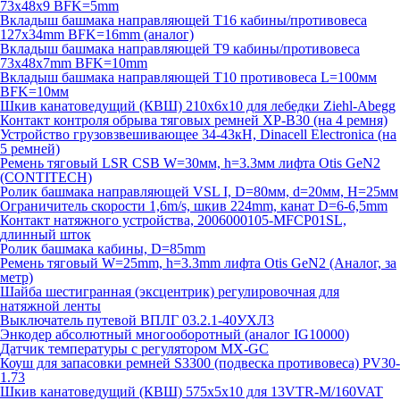
73х48х9 BFK=5mm
Вкладыш башмака направляющей T16 кабины/противовеса
127х34mm BFK=16mm (аналог)
Вкладыш башмака направляющей T9 кабины/противовеса
73х48х7mm BFK=10mm
Вкладыш башмака направляющей T10 противовеса L=100мм
BFK=10мм
Шкив канатоведущий (КВШ) 210х6х10 для лебедки Ziehl-Abegg
Контакт контроля обрыва тяговых ремней XP-B30 (на 4 ремня)
Устройство грузовзвешивающее 34-43кН, Dinacell Electronica (на
5 ремней)
Ремень тяговый LSR CSB W=30мм, h=3.3мм лифта Otis GeN2
(CONTITECH)
Ролик башмака направляющей VSL I, D=80мм, d=20мм, H=25мм
Ограничитель скорости 1,6m/s, шкив 224mm, канат D=6-6,5mm
Контакт натяжного устройства, 2006000105-MFCP01SL,
длинный шток
Ролик башмака кабины, D=85mm
Ремень тяговый W=25mm, h=3.3mm лифта Otis GeN2 (Аналог, за
метр)
Шайба шестигранная (эксцентрик) регулировочная для
натяжной ленты
Выключатель путевой ВПЛГ 03.2.1-40УХЛ3
Энкодер абсолютный многооборотный (аналог IG10000)
Датчик температуры с регулятором MX-GC
Коуш для запасовки ремней S3300 (подвеска противовеса) PV30-
1.73
Шкив канатоведущий (КВШ) 575х5х10 для 13VTR-M/160VAT