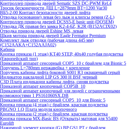
Контроллер привода дверей Sematic SZS DC-PWM Rel.4
Тросик бесконечности ДШ L=2879mm BT=1200 Var30
ВБ5-2-00 Контакт безопасности дверей лифта
Отводка (основание) левая без лыж и клипсы ремня (Z-L)
Контроллер привода дверей DCSS5-E basic unit (DO5EM)
Отводка ДК правая без замка K2-4-6Z, K2R (B152ACIX02)
Отводка привода дверей Eshine MS, левая
Шкив мотора привода дверей Eagle Fermator Premium
Комплект лыж отводки (рабочая длина 445 мм)
(C152AAKA+C152AAJA02)
Кабина
Кнопка приказа (1 этаж) KT40 STEP, 40х40 голубая подсветка
(Европейский тип)
Приказной аппарат сенсорный COP5_10 с брайлем для Bionic 5
Поручень L=780mm нержавейка + крепление
Поручень кабины лифта боковой S001 R3 окрашеный серый
Индикатор накладной LIP GS 300 H BSF черный
C3D Плата индикации кабины лифта, синяя подсветка
Приказной аппарат кнопочный COP5B_10
Приказной аппарат кнопочный для людей с ограниченными
возможностями 1 PS161060SX.DB
Приказной аппарат сенсорный COP5_10 для Bionic 5
Кнопка приказа (4 этаж) с брайлем, красная подсветка
PBGNO 1.Q Плата модуля кнопочного
Кнопка приказа (2 этаж) с брайлем, красная подсветка
Кнопка приказа MX-Basic BS (Открыть) матовая для S5400
Eurolift
Нажимной элемент кнопки (G) BP GS1 PT с брайлем