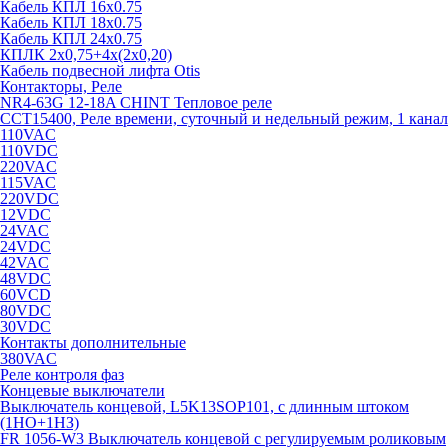
Кабель КПЛ 16х0.75
Кабель КПЛ 18х0.75
Кабель КПЛ 24х0.75
КПЛК 2х0,75+4х(2х0,20)
Кабель подвесной лифта Otis
Контакторы, Реле
NR4-63G 12-18A CHINT Тепловое реле
CCT15400, Реле времени, суточный и недельный режим, 1 канал
110VAC
110VDC
220VAC
115VAC
220VDC
12VDC
24VAC
24VDC
42VAC
48VDC
60VCD
80VDC
30VDC
Контакты дополнительные
380VAC
Реле контроля фаз
Концевые выключатели
Выключатель концевой, L5K13SOP101, с длинным штоком
(1НО+1НЗ)
FR 1056-W3 Выключатель концевой с регулируемым роликовым