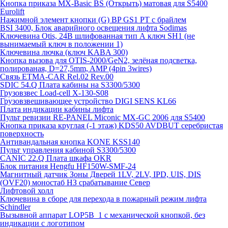
Кнопка приказа MX-Basic BS (Открыть) матовая для S5400
Eurolift
Нажимной элемент кнопки (G) BP GS1 PT с брайлем
BSI 3400, Блок аварийного освещения лифта Sodimas
Ключевина Otis, 24В шлифованная тип А ключ SH1 (не
вынимаемый ключ в положении 1)
Ключевина лючка (ключ KABA 300)
Кнопка вызова для OTIS-2000/GeN2, зелёная подсветка,
полированая, D=27,5mm, AMP (4pin 3wires)
Связь ETMA-CAR Rel.02 Rev.00
SDIC 54.Q Плата кабины на S3300/5300
Грузовзвес Load-cell X-130-S08
Грузовзвешивающее устройство DIGI SENS KL66
Плата индикации кабины лифта
Пульт ревизии RE-PANEL Miconic MX-GC 2006 для S5400
Кнопка приказа круглая (-1 этаж) KDS50 AVDBUT серебристая
поверхность
Антивандальная кнопка KONE KSS140
Пульт управления кабиной S3300/5300
CANIC 22.Q Плата шкафа OKR
Блок питания Hengfu HF150W-SMF-24
Магнитный датчик Зоны Дверей 1LV, 2LV, IPD, UIS, DIS
(OVF20) моностаб НЗ срабатывание Cевер
Лифтовой холл
Ключевина в сборе для перехода в пожарный режим лифта
Schindler
Вызывной аппарат LOP5B_1 с механической кнопкой, без
индикации с логотипом