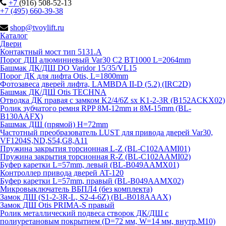
+7
(916) 508-52-13
+7 (495) 660-39-38
shop@tvoylift.ru
Каталог
Двери
Контактный мост тип 5131.A
Порог ДШ алюминиевый Var30 C2 BT1000 L=2064mm
Башмак ДК/ДШ DO Varidor 15/35/VL15
Порог ДК для лифта Otis, L=1800mm
Фотозавеса дверей лифта, LAMBDA II-D (5.2) (IRC2D)
Башмак ДК/ДШ Otis TECHNA
Отводка ДК правая с замком K2/4/6Z sx K1-2-3R (B152ACKX02)
Ролик зубчатого ремня RPP 8M-12mm и 8M-15mm (BL-
B130AAFX)
Башмак ДШ (прямой) H=72mm
Частотный преобразователь LUST для привода дверей Var30,
VF1204S,ND,S54,G8,A11
Пружина закрытия торсионная L-Z (BL-C102AAMI01)
Пружина закрытия торсионная R-Z (BL-C102AAMI02)
Буфер каретки L=57mm, левый (BL-B049AAMX01)
Контроллер привода дверей AT-120
Буфер каретки L=57mm, правый (BL-B049AAMX02)
Микровыключатель ВБПЛ4 (без комплекта)
Замок ДШ (S1-2-3R-L, S2-4-6Z) (BL-B018AAAX)
Замок ДШ Otis PRIMA-S правый
Ролик металлический подвеса створок ДК/ДШ с
полиуретановым покрытием (D=72 мм, W=14 мм, внутр.М10)