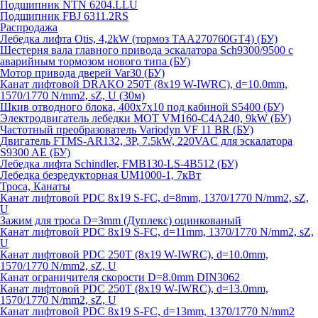
Подшипник NTN 6204.LLU
Подшипник FBJ 6311.2RS
Распродажа
Лебедка лифта Otis, 4,2kW (тормоз TAA270760GT4) (БУ)
Шестерня вала главного привода эскалатора Sch9300/9500 с
аварийным тормозом нового типа (БУ)
Мотор привода дверей Var30 (БУ)
Канат лифтовой DRAKO 250T (8x19 W-IWRC), d=10.0mm,
1570/1770 N/mm2, sZ, U (30м)
Шкив отводного блока, 400х7х10 под кабиной S5400 (БУ)
Электродвигатель лебедки MOT VM160-C4A240, 9kW (БУ)
Частотный преобразователь Variodyn VF 11 BR (БУ)
Двигатель FTMS-AR132, 3P, 7.5kW, 220VAC для эскалатора
S9300 AE (БУ)
Лебедка лифта Schindler, FMB130-LS-4B512 (БУ)
Лебедка безредукторная UM1000-1, 7кВт
Троса, Канаты
Канат лифтовой PDC 8x19 S-FC, d=8mm, 1370/1770 N/mm2, sZ,
U
Зажим для троса D=3mm (Дуплекс) оцинкованый
Канат лифтовой PDC 8x19 S-FC, d=11mm, 1370/1770 N/mm2, sZ,
U
Канат лифтовой PDC 250T (8x19 W-IWRC), d=10.0mm,
1570/1770 N/mm2, sZ, U
Канат ограничителя скорости D=8.0mm DIN3062
Канат лифтовой PDC 250T (8x19 W-IWRC), d=13.0mm,
1570/1770 N/mm2, sZ, U
Канат лифтовой PDC 8х19 S-FC, d=13mm, 1370/1770 N/mm2