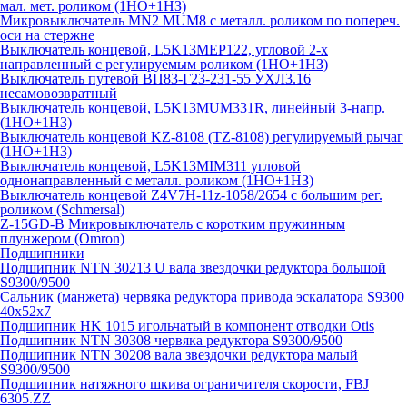
мал. мет. роликом (1НО+1НЗ)
Микровыключатель MN2 MUM8 с металл. роликом по попереч.
оси на стержне
Выключатель концевой, L5K13MEP122, угловой 2-х
направленный с регулируемым роликом (1НО+1НЗ)
Выключатель путевой ВП83-Г23-231-55 УХЛ3.16
несамовозвратный
Выключатель концевой, L5K13MUM331R, линейный 3-напр.
(1НО+1НЗ)
Выключатель концевой KZ-8108 (TZ-8108) регулируемый рычаг
(1НО+1НЗ)
Выключатель концевой, L5K13MIM311 угловой
однонаправленный с металл. роликом (1НО+1НЗ)
Выключатель концевой Z4V7H-11z-1058/2654 с большим рег.
роликом (Schmersal)
Z-15GD-B Микровыключатель с коротким пружинным
плунжером (Omron)
Подшипники
Подшипник NTN 30213 U вала звездочки редуктора большой
S9300/9500
Сальник (манжета) червяка редуктора привода эскалатора S9300
40х52х7
Подшипник HK 1015 игольчатый в компонент отводки Otis
Подшипник NTN 30308 червяка редуктора S9300/9500
Подшипник NTN 30208 вала звездочки редуктора малый
S9300/9500
Подшипник натяжного шкива ограничителя скорости, FBJ
6305.ZZ