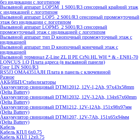
без индикации с логотипом
Вызывной аппарат LOP5M_1 S001/R3 сенсорный крайний этаж
с индикацией с логотипом
Вызывной аппарат LOP5_2 S001/R3 сенсорный промежуточный
этаж без индикации с логотипом
Вызывной аппарат LOPM5_2 S001/R3 сенсорный
промежуточный этаж с индикацией с логотипом
Вызывной аппарат тип D кнопочный промежуточный этаж с
индикацией
Вызывной аппарат тип D кнопочный конечный этаж с
индикацией
Вызывной терминал Z-Line ZL II PE CrNi HL WH * & - EN81-70
LONCUS 1.Q Плата адреса (в вызывной панели)
Гонг LIN S001/R3
RS5J3 OMA4351AJH Плата в панель с ключевиной
Разное
АКБ/ИБП/Стабилизаторы
Аккумулятор свинцовый DTM12012, 12V-1,2Ah, 97х43х58mm
(Delta Battery)
Аккумулятор свинцовый DTM12032, 12V-3.2Ah, 134x67x60mm
(Delta Battery)
Аккумулятор свинцовый DTM1212, 12V-12Ah, 151х98х97мм
(Delta Battery)
Аккумулятор свинцовый DTM1207, 12V-7Ah, 151х65х94мм
(Delta Battery)
Кабель
Кабель КПЛ 6х0.75
Кабель КПЛ 12х0.75