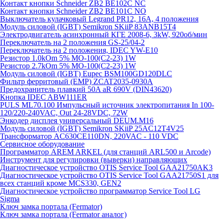
Контакт кнопки Schneider ZB2 BE102C NC
Контакт кнопки Schneider ZB2 BE101C NO
Выключатель кулачковый Legrand PR12, 16A, 4 положения
Модуль силовой (IGBT) Semikron SKiiP 83ANB15T4
Электродвигатель асинхронный КГЕ 2008-6, 3kW, 920об/мин
Переключатель на 2 положения GS-25/04-2
Переключатель на 2 положения, IDEC YW-E10
Резистор 1.0kOm 5% МО-100(С2-23) 1W
Резистор 2.7kOm 5% МО-100(С2-23) 1W
Модуль силовой (IGBT) Eupec BSM100GD120DLC
Фильтр ферритовый (EMP) ZCAT2035-0930A
Предохранитель плавкий 50A aR 690V (DIN43620)
Кнопка IDEC ABW111ER
PULS ML70.100 Импульсный источник электропитания In 100-
120/220-240VAC, Out 24-28VDC, 72W
Энкодер дисплея универсальный DEUM.M16
Модуль силовой (IGBT) Semikron SKiiP 25AC12T4V25
Трансформатор AC630CE110DN, 220VAC - 110 VDC
Сервисное оборудование
Программатор AREM ARKEL (для станций ARL500 и Arcode)
Инструмент для регулировки (выверки) направляющих
Диагностическое устройство OTIS Service Tool GAA21750AK3
Диагностическое устройство OTIS Service Tool GAA21750S1 для
всех станций кроме MCS330, GEN2
Диагностическое устройство программатор Service Tool LG
Sigma
Ключ замка портала (Fermator)
Ключ замка портала (Fermator аналог)