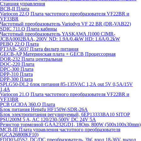
Станция управления
BCB-II Плата
Variocon 22.Q Плата частотного преобразователя VF22BR и
VF33BR
Частотный преобразователь Variodyn VF 22 BR (DR-VAB22)
SDIC 711.Q Плата кабины
Частотный преобразователь YASKAWA J1000 CIMR-
JCBA0002BAA, 200V ND: 1.9A/0.4kW HD: 1.6A/0.2kW
PEBO 22.Q Плата
РТ3АВ- 5037 Плата фильтр питания
GECB-AP Материнская плата + GECB Процессорная
DOR-232 Плата центральная
DOC-220 Плата
DPC-300 Плата
DPP-310 Плата
DPP-300 Плата
SPLG50-DL2 блок питания 85-135VAC 1,2А out 5V 0,5А/15V
1,4А
Variocon 21.Q Плата частотного преобразователя VF22BR и
VF33BR
PCB GCIOA 360.Q Плата
Блок питания Hengfu HF150W-SDR-26A
Блок электропитания регулируемый, 6EP13333BA10 SITOP
PSU200M 5 A, AC 120/230-500V DC 24V 5A
Резистор тормозной GAA232GD1, 18Om, 800W (500x100x30mm)
MCB-III Плата управления частотного преобразователя
(GCA26800KF10)
FDD03-05S2, DC/DC преобразователь, 3W, вход 18-36V, выход