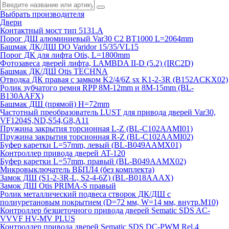
Выбрать производителя
Двери
Контактный мост тип 5131.A
Порог ДШ алюминиевый Var30 C2 BT1000 L=2064mm
Башмак ДК/ДШ DO Varidor 15/35/VL15
Порог ДК для лифта Otis, L=1800mm
Фотозавеса дверей лифта, LAMBDA II-D (5.2) (IRC2D)
Башмак ДК/ДШ Otis TECHNA
Отводка ДК правая с замком K2/4/6Z sx K1-2-3R (B152ACKX02)
Ролик зубчатого ремня RPP 8M-12mm и 8M-15mm (BL-
B130AAFX)
Башмак ДШ (прямой) H=72mm
Частотный преобразователь LUST для привода дверей Var30,
VF1204S,ND,S54,G8,A11
Пружина закрытия торсионная L-Z (BL-C102AAMI01)
Пружина закрытия торсионная R-Z (BL-C102AAMI02)
Буфер каретки L=57mm, левый (BL-B049AAMX01)
Контроллер привода дверей AT-120
Буфер каретки L=57mm, правый (BL-B049AAMX02)
Микровыключатель ВБПЛ4 (без комплекта)
Замок ДШ (S1-2-3R-L, S2-4-6Z) (BL-B018AAAX)
Замок ДШ Otis PRIMA-S правый
Ролик металлический подвеса створок ДК/ДШ с
полиуретановым покрытием (D=72 мм, W=14 мм, внутр.М10)
Контроллер безщеточного привода дверей Sematiс SDS AC-
VVVF HV-MV PLUS
Контроллер привода дверей Sematic SDS DC-PWM Rel.4