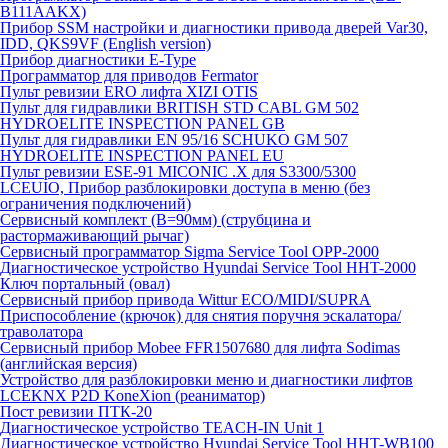
B111AAKX)
Прибор SSM настройки и диагностики привода дверей Var30,
IDD, QKS9VF (English version)
Прибор диагностики E-Type
Программатор для приводов Fermator
Пульт ревизии ERO лифта XIZI OTIS
Пульт для гидравлики BRITISH STD CABL GM 502
HYDROELITE INSPECTION PANEL GB
Пульт для гидравлики EN 95/16 SCHUKO GM 507
HYDROELITE INSPECTION PANEL EU
Пульт ревизии ESE-91 MICONIC .X для S3300/5300
LCEUIO, Прибор разблокировки доступа в меню (без
ограничения подключений)
Сервисный комплект (В=90мм) (струбцина и
растормаживающий рычаг)
Сервисный программатор Sigma Service Tool OPP-2000
Диагностическое устройство Hyundai Service Tool HHT-2000
Ключ портальный (овал)
Сервисный прибор привода Wittur ECO/MIDI/SUPRA
Приспособление (крючок) для снятия поручня эскалатора/
траволатора
Сервисный прибор Mobee FFR1507680 для лифта Sodimas
(английская версия)
Устройство для разблокировки меню и диагностики лифтов
LCEKNX P2D KoneXion (реаниматор)
Пост ревизии ПТК-20
Диагностическое устройство TEACH-IN Unit 1
Диагностическое устройство Hyundai Service Tool HHT-WB100