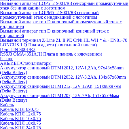
Вызывной аппарат LOP5_2 S001/R3 сенсорный промежуточный
этаж без индикации с логотипом
Вызывной аппарат LOPM5_2 S001/R3 сенсорный
промежуточный этаж с индикацией с логотипом
Вызывной аппарат тип D кнопочный промежуточный этаж с
индикацией
Вызывной аппарат тип D кнопочный конечный этаж с
индикацией
Вызывной терминал Z-Line ZL II PE CrNi HL WH * & - EN81-70
LONCUS 1.Q Плата адреса (в вызывной панели)
Гонг LIN S001/R3
RS5J3 OMA4351AJH Плата в панель с ключевиной
Разное
АКБ/ИБП/Стабилизаторы
Аккумулятор свинцовый DTM12012, 12V-1,2Ah, 97х43х58mm
(Delta Battery)
Аккумулятор свинцовый DTM12032, 12V-3.2Ah, 134x67x60mm
(Delta Battery)
Аккумулятор свинцовый DTM1212, 12V-12Ah, 151х98х97мм
(Delta Battery)
Аккумулятор свинцовый DTM1207, 12V-7Ah, 151х65х94мм
(Delta Battery)
Кабель
Кабель КПЛ 6х0.75
Кабель КПЛ 12х0.75
Кабель КПЛ 16х0.75
Кабель КПЛ 18х0.75
Кабель КПЛ 24х0.75