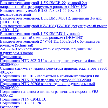
Выключатель концевой, L5K13MEP122, угловой 2-х
направленный с регулируемым роликом (1НО+1НЗ)
Выключатель путевой ВП83-Г23-231-55 УХЛ3.16
несамовозвратный
Выключатель концевой, L5K13MUM331R, линейный 3-напр.
(1НО+1НЗ)
Выключатель концевой KZ-8108 (TZ-8108) регулируемый рычаг
(1НО+1НЗ)
Выключатель концевой, L5K13MIM311 угловой
однонаправленный с металл. роликом (1НО+1НЗ)
Выключатель концевой Z4V7H-11z-1058/2654 с большим рег.
роликом (Schmersal)
Z-15GD-B Микровыключатель с коротким пружинным
плунжером (Omron)
Подшипники
Подшипник NTN 30213 U вала звездочки редуктора большой
S9300/9500
Сальник (манжета) червяка редуктора привода эскалатора S9300
40х52х7
Подшипник HK 1015 игольчатый в компонент отводки Otis
Подшипник NTN 30308 червяка редуктора S9300/9500
Подшипник NTN 30208 вала звездочки редуктора малый
S9300/9500
Подшипник натяжного шкива ограничителя скорости, FBJ
6305.ZZ
Подшипник NTN 6204.LLU
Подшипник FBJ 6311.2RS
Распродажа