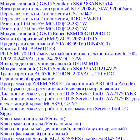
Модуль силовой (IGBT) Semikron SKiiP 83ANB15T4
Электродвигатель асинхронный КГЕ 2008-6, 3kW, 920об/мин
Переключатель на 2 положения GS-25/04-2
Переключатель на 2 положения, IDEC YW-E10
Резистор 1.0kOm 5% МО-100(С2-23) 1W
Резистор 2.7kOm 5% МО-100(С2-23) 1W
Модуль силовой (IGBT) Eupec BSM100GD120DLC
Фильтр ферритовый (EMP) ZCAT2035-0930A
Предохранитель плавкий 50A aR 690V (DIN43620)
Кнопка IDEC ABW111ER
PULS ML70.100 Импульсный источник электропитания In 100-
120/220-240VAC, Out 24-28VDC, 72W
Энкодер дисплея универсальный DEUM.M16
Модуль силовой (IGBT) Semikron SKiiP 25AC12T4V25
Трансформатор AC630CE110DN, 220VAC - 110 VDC
Сервисное оборудование
Программатор AREM ARKEL (для станций ARL500 и Arcode)
Инструмент для регулировки (выверки) направляющих
Диагностическое устройство OTIS Service Tool GAA21750AK3
Диагностическое устройство OTIS Service Tool GAA21750S1 для
всех станций кроме MCS330, GEN2
Диагностическое устройство программатор Service Tool LG
Sigma
Ключ замка портала (Fermator)
Ключ замка портала (Fermator аналог)
Ключ специальный для постов/панелей (двухштырьковый)
Ключ (флажковый) портальный
Программатор Sematic BL-1 SDS/SRS с кабелем RJ45 (BL-