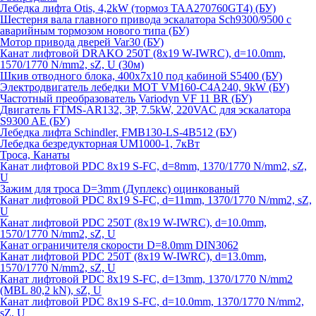
Лебедка лифта Otis, 4,2kW (тормоз TAA270760GT4) (БУ)
Шестерня вала главного привода эскалатора Sch9300/9500 с
аварийным тормозом нового типа (БУ)
Мотор привода дверей Var30 (БУ)
Канат лифтовой DRAKO 250T (8x19 W-IWRC), d=10.0mm,
1570/1770 N/mm2, sZ, U (30м)
Шкив отводного блока, 400х7х10 под кабиной S5400 (БУ)
Электродвигатель лебедки MOT VM160-C4A240, 9kW (БУ)
Частотный преобразователь Variodyn VF 11 BR (БУ)
Двигатель FTMS-AR132, 3P, 7.5kW, 220VAC для эскалатора
S9300 AE (БУ)
Лебедка лифта Schindler, FMB130-LS-4B512 (БУ)
Лебедка безредукторная UM1000-1, 7кВт
Троса, Канаты
Канат лифтовой PDC 8x19 S-FC, d=8mm, 1370/1770 N/mm2, sZ,
U
Зажим для троса D=3mm (Дуплекс) оцинкованый
Канат лифтовой PDC 8x19 S-FC, d=11mm, 1370/1770 N/mm2, sZ,
U
Канат лифтовой PDC 250T (8x19 W-IWRC), d=10.0mm,
1570/1770 N/mm2, sZ, U
Канат ограничителя скорости D=8.0mm DIN3062
Канат лифтовой PDC 250T (8x19 W-IWRC), d=13.0mm,
1570/1770 N/mm2, sZ, U
Канат лифтовой PDC 8х19 S-FC, d=13mm, 1370/1770 N/mm2
(MBL 80,2 kN), sZ, U
Канат лифтовой PDC 8x19 S-FC, d=10.0mm, 1370/1770 N/mm2,
sZ, U