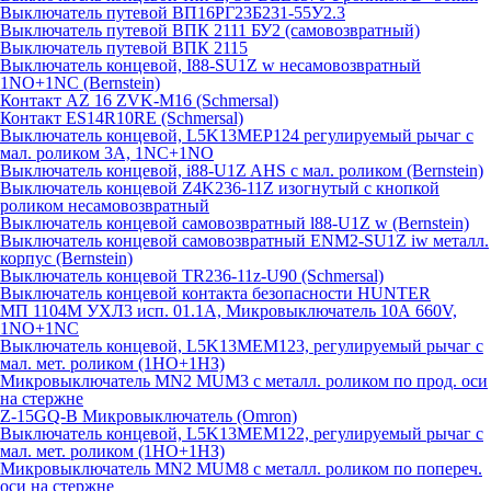
Выключатель путевой ВП16РГ23Б231-55У2.3
Выключатель путевой ВПК 2111 БУ2 (самовозвратный)
Выключатель путевой ВПК 2115
Выключатель концевой, I88-SU1Z w несамовозвратный
1NO+1NC (Bernstein)
Контакт AZ 16 ZVK-M16 (Schmersal)
Контакт ES14R10RE (Schmersal)
Выключатель концевой, L5K13MEP124 регулируемый рычаг с
мал. роликом 3А, 1NC+1NO
Выключатель концевой, i88-U1Z AHS с мал. роликом (Bernstein)
Выключатель концевой Z4K236-11Z изогнутый с кнопкой
роликом несамовозвратный
Выключатель концевой самовозвратный l88-U1Z w (Bernstein)
Выключатель концевой самовозвратный ENM2-SU1Z iw металл.
корпус (Bernstein)
Выключатель концевой TR236-11z-U90 (Schmersal)
Выключатель концевой контакта безопасности HUNTER
МП 1104М УХЛ3 исп. 01.1А, Микровыключатель 10А 660V,
1NO+1NC
Выключатель концевой, L5K13MEM123, регулируемый рычаг с
мал. мет. роликом (1НО+1НЗ)
Микровыключатель MN2 MUM3 с металл. роликом по прод. оси
на стержне
Z-15GQ-B Микровыключатель (Omron)
Выключатель концевой, L5K13MEM122, регулируемый рычаг с
мал. мет. роликом (1НО+1НЗ)
Микровыключатель MN2 MUM8 с металл. роликом по попереч.
оси на стержне