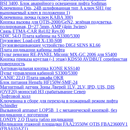
BSI 3400, Блок аварийного освещения лифта Sodimas
Ключевина Otis, 24В шлифованная тип А ключ SH1 (не
вынимаемый ключ в положении 1)
Ключевина лючка (ключ KABA 300)
Кнопка вызова для OTIS-2000/GeN2, зелёная подсветка,
полированая, D=27,5mm, AMP (4pin 3wires)
Связь ETMA-CAR Rel.02 Rev.00
SDIC 54.Q Плата кабины на S3300/5300
Грузовзвес Load-cell X-130-S08
Грузовзвешивающее устройство DIGI SENS KL66
Плата индикации кабины лифта
Пульт ревизии RE-PANEL Miconic MX-GC 2006 для S5400
Кнопка приказа круглая (-1 этаж) KDS50 AVDBUT серебристая
поверхность
Антивандальная кнопка KONE KSS140
Пульт управления кабиной S3300/5300
CANIC 22.Q Плата шкафа OKR
Блок питания Hengfu HF150W-SMF-24
Магнитный датчик Зоны Дверей 1LV, 2LV, IPD, UIS, DIS
(OVF20) моностаб НЗ срабатывание Cевер
Лифтовой холл
Ключевина в сборе для перехода в пожарный режим лифта
Schindler
Вызывной аппарат LOP5B_1 с механической кнопкой, без
индикации с логотипом
LONDY 2.Q Плата табло индикации
Индикация этажной площадки FAA23550W OTIS FBA23600V1
(FBA610AZ1)