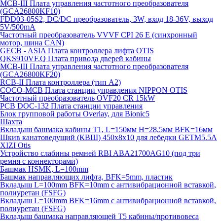
MCB-III Плата управления частотного преобразователя
(GCA26800KF10)
FDD03-05S2, DC/DC преобразователь, 3W, вход 18-36V, выход
5V/500mA
Частотный преобразователь VVVF CPI 26 E (синхронный
мотор, шина CAN)
GECB - ASIA Плата контроллера лифта OTIS
QKS910VF.Q Плата привода дверей кабины
MCB-III Плата управления частотного преобразователя
(GCA26800KF20)
RCB-II Плата контроллера (тип A2)
COCO-MCB Плата станции управления NIPPON OTIS
Частотный преобразователь OVF20 CR 15kW
PCB DOC-132 Плата станции управления
Блок групповой работы Overlay, для Bionic5
Шахта
Вкладыш башмака кабины T1, L=150мм H=28,5мм BFK=16мм
Шкив канатоведущий (КВШ) 450х8х10 для лебедки GETM5.5A
XIZI Otis
Устройство слабины ремней RBI ABA21700AG10 (под три
ремня с коннекторами)
Башмак HSMK, L=100mm
Башмак направляющих лифта, BFK=5mm, пластик
Вкладыш L=100mm BFK=10mm с антивибрационной вставкой,
полиуретан (FSFG)
Вкладыш L=100mm BFK=16mm с антивибрационной вставкой,
полиуретан (FSFG)
Вкладыш башмака направляющей T5 кабины/противовеса