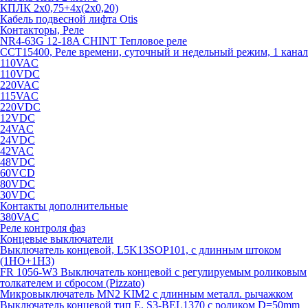
КПЛК 2х0,75+4х(2х0,20)
Кабель подвесной лифта Otis
Контакторы, Реле
NR4-63G 12-18A CHINT Тепловое реле
CCT15400, Реле времени, суточный и недельный режим, 1 канал
110VAC
110VDC
220VAC
115VAC
220VDC
12VDC
24VAC
24VDC
42VAC
48VDC
60VCD
80VDC
30VDC
Контакты дополнительные
380VAC
Реле контроля фаз
Концевые выключатели
Выключатель концевой, L5K13SOP101, с длинным штоком
(1НО+1НЗ)
FR 1056-W3 Выключатель концевой с регулируемым роликовым
толкателем и сбросом (Pizzato)
Микровыключатель MN2 KIM2 с длинным металл. рычажком
Выключатель концевой тип Е, S3-BEL1370 с роликом D=50mm