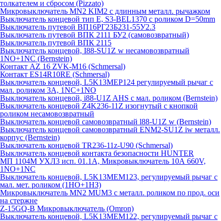
толкателем и сбросом (Pizzato)
Микровыключатель MN2 KIM2 с длинным металл. рычажком
Выключатель концевой тип Е, S3-BEL1370 с роликом D=50mm
Выключатель путевой ВП16РГ23Б231-55У2.3
Выключатель путевой ВПК 2111 БУ2 (самовозвратный)
Выключатель путевой ВПК 2115
Выключатель концевой, I88-SU1Z w несамовозвратный
1NO+1NC (Bernstein)
Контакт AZ 16 ZVK-M16 (Schmersal)
Контакт ES14R10RE (Schmersal)
Выключатель концевой, L5K13MEP124 регулируемый рычаг с
мал. роликом 3А, 1NC+1NO
Выключатель концевой, i88-U1Z AHS с мал. роликом (Bernstein)
Выключатель концевой Z4K236-11Z изогнутый с кнопкой
роликом несамовозвратный
Выключатель концевой самовозвратный l88-U1Z w (Bernstein)
Выключатель концевой самовозвратный ENM2-SU1Z iw металл.
корпус (Bernstein)
Выключатель концевой TR236-11z-U90 (Schmersal)
Выключатель концевой контакта безопасности HUNTER
МП 1104М УХЛ3 исп. 01.1А, Микровыключатель 10А 660V,
1NO+1NC
Выключатель концевой, L5K13MEM123, регулируемый рычаг с
мал. мет. роликом (1НО+1НЗ)
Микровыключатель MN2 MUM3 с металл. роликом по прод. оси
на стержне
Z-15GQ-B Микровыключатель (Omron)
Выключатель концевой, L5K13MEM122, регулируемый рычаг с