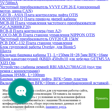
5V/500mA
Частотный преобразователь VVVF CPI 26 E (синхронный
мотор, шина CAN)
GECB - ASIA Плата контроллера лифта OTIS
QKS910VF.Q Плата привода дверей кабины
MCB-III Плата управления частотного преобразователя
(GCA26800KF20)
RCB-II Плата контроллера (тип A2)
COCO-MCB Плата станции управления NIPPON OTIS
Частотный преобразователь OVF20 CR 15kW
PCB DOC-132 Плата станции управления
Блок групповой работы Overlay, для Bionic5
Шахта
Вкладыш башмака кабины T1, L=150мм H=28,5мм BFK=16мм
Шкив канатоведущий (КВШ) 450х8х10 для лебедки GETM5.5A
XIZI Otis
Устройство слабины ремней RBI ABA21700AG10 (под три
ремня с коннекторами)
Башмак HSMK, L=100mm
Башмак направляющих лифта, BFK=5mm, пластик
Вкладыш L=100mm BFK=10mm с антивибрационной вставкой,
полиуретан (FSFG)
Мы используем файлы cookies для улучшения работы сайта,
Вкладыш L=100mm BFK=16mm с антивибрационной вставкой,
анализа трафика и персонализации. Оставаясь на нашем
полиуретан (FSFG)
сайте, вы соглашаетесь с условиями использования файлов
Вкладыш башмака направляющей T5 кабины/противовеса
Принять
cookies. Чтобы ознакомиться с нашими Положениями о
73х48х9 BFK=5mm
конфиденциальности, сборе персональных данных и об
Вкладыш башмака направляющей T16 кабины/противовеса
использовании файлов cookie,
нажмите здесь
.
127х34mm BFK=16mm (аналог)