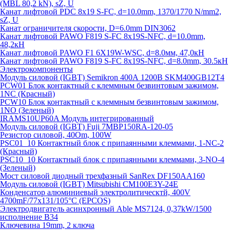
(MBL 80,2 kN), sZ, U
Канат лифтовой PDC 8x19 S-FC, d=10.0mm, 1370/1770 N/mm2,
sZ, U
Канат ограничителя скорости, D=6.0mm DIN3062
Канат лифтовой PAWO F819 S-FC 8х19S-NFC, d=10.0mm,
48,2кН
Канат лифтовой PAWO F1 6X19W-WSC, d=8.0мм, 47,0кН
Канат лифтовой PAWO F819 S-FC 8х19S-NFC, d=8.0mm, 30.5кН
Электрокомпоненты
Модуль силовой (IGBT) Semikron 400А 1200В SKM400GB12T4
PCW01 Блок контактный с клеммным безвинтовым зажимом,
1NC (Красный)
PCW10 Блок контактный с клеммным безвинтовым зажимом,
1NO (Зеленый)
IRAMS10UP60A Модуль интегрированный
Модуль силовой (IGBT) Fuji 7MBP150RA-120-05
Резистор силовой, 40Om, 100W
PSC01_10 Контактный блок с припаянными клеммами, 1-NC-2
(Красный)
PSC10_10 Контактный блок с припаянными клеммами, 3-NO-4
(Зеленый)
Мост силовой диодный трехфазный SanRex DF150AA160
Модуль силовой (IGBT) Mitsubishi CM100E3Y-24E
Конденсатор алюминиевый электролитическтй, 400V
4700mF/77x131/105°C (EPCOS)
Электродвигатель асинхронный Able MS7124, 0,37kW/1500
исполнение В34
Ключевина 19mm, 2 ключа