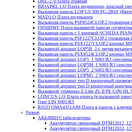
DHL-270 Плата этажная
BIOAPRL 1.Q Плата индикиции, красный цвет
Вызывная панель LOP GS 300 PG-2BSF (Вверх
MAD1.Q Плата индикации
Вызывная панель PSF8524CLOP.2 (пожарная 
FHS0DWF Плата вызывной панели сегментна
Вызывная панель с 1 кнопкой SCHEDA PIAN
Вызывная панель PSF1227CLOP.2 (пожарная 
Вызывная панель PSX1227CLOP.2 кнопки MX
Вызывной аппарат LOP5B_2 с двумя механиче
Вызывная панель PSX8524CLOP.2 кнопки MX
Вызывной аппарат LOP5_1 S001/R3 сенсорный
Вызывной аппарат LOP5M_1 S001/R3 сенсорн
Вызывной аппарат LOP5_2 S001/R3 сенсорны
Вызывной аппарат LOPM5_2 S001/R3 сенсорн
Вызывной аппарат тип D кнопочный промежу
Вызывной аппарат тип D кнопочный конечны
Вызывной терминал Z-Line ZL II PE CrNi HL
LONCUS 1.Q Плата адреса (в вызывной пане
Гонг LIN S001/R3
RS5J3 OMA4351AJH Плата в панель с ключе
Разное
АКБ/ИБП/Стабилизаторы
Аккумулятор свинцовый DTM12012, 12V-
Аккумулятор свинцовый DTM12032, 12V-