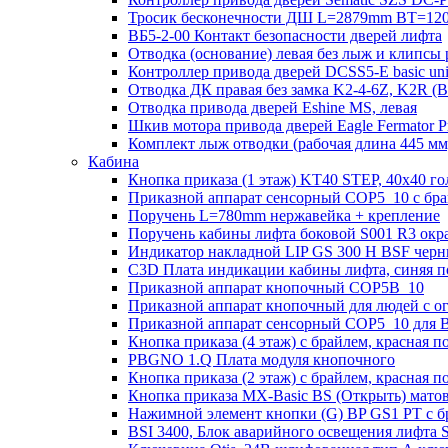
Тросик бесконечности ДШ L=2879mm BT=120
ВБ5-2-00 Контакт безопасности дверей лифта
Отводка (основание) левая без лыж и клипсы 
Контроллер привода дверей DCSS5-E basic un
Отводка ДК правая без замка K2-4-6Z, K2R 
Отводка привода дверей Eshine MS, левая
Шкив мотора привода дверей Eagle Fermator 
Комплект лыж отводки (рабочая длина 445
Кабина
Кнопка приказа (1 этаж) KT40 STEP, 40х40 го
Приказной аппарат сенсорный COP5_10 с брай
Поручень L=780mm нержавейка + крепление
Поручень кабины лифта боковой S001 R3 ок
Индикатор накладной LIP GS 300 H BSF чер
C3D Плата индикации кабины лифта, синяя п
Приказной аппарат кнопочный COP5B_10
Приказной аппарат кнопочный для людей с 
Приказной аппарат сенсорный COP5_10 для B
Кнопка приказа (4 этаж) с брайлем, красная п
PBGNO 1.Q Плата модуля кнопочного
Кнопка приказа (2 этаж) с брайлем, красная п
Кнопка приказа MX-Basic BS (Открыть) матова
Нажимной элемент кнопки (G) BP GS1 PT с б
BSI 3400, Блок аварийного освещения лифта 