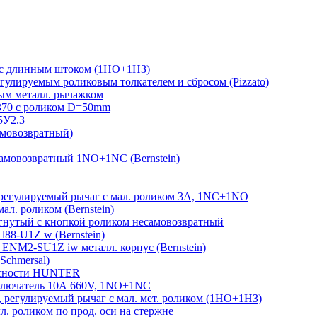
 с длинным штоком (1НО+1НЗ)
гулируемым роликовым толкателем и сбросом (Pizzato)
м металл. рычажком
370 с роликом D=50mm
5У2.3
амовозвратный)
амовозвратный 1NO+1NC (Bernstein)
егулируемый рычаг с мал. роликом 3А, 1NC+1NO
л. роликом (Bernstein)
гнутый с кнопкой роликом несамовозвратный
88-U1Z w (Bernstein)
ENM2-SU1Z iw металл. корпус (Bernstein)
Schmersal)
пасности HUNTER
лючатель 10А 660V, 1NO+1NC
регулируемый рычаг с мал. мет. роликом (1НО+1НЗ)
 роликом по прод. оси на стержне