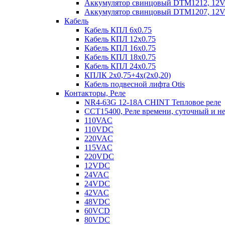
Аккумулятор свинцовый DTM1212, 12V-1
Аккумулятор свинцовый DTM1207, 12V-7
Кабель
Кабель КПЛ 6х0.75
Кабель КПЛ 12х0.75
Кабель КПЛ 16х0.75
Кабель КПЛ 18х0.75
Кабель КПЛ 24х0.75
КПЛК 2х0,75+4х(2х0,20)
Кабель подвесной лифта Otis
Контакторы, Реле
NR4-63G 12-18A CHINT Тепловое реле
CCT15400, Реле времени, суточный и н
110VAC
110VDC
220VAC
115VAC
220VDC
12VDC
24VAC
24VDC
42VAC
48VDC
60VCD
80VDC