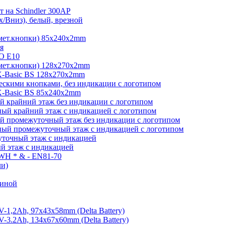
 на Schindler 300AP
/Вниз), белый, врезной
мет.кнопки) 85х240х2mm
я
O E10
мет.кнопки) 128х270х2mm
-Basic BS 128х270х2mm
скими кнопками, без индикации с логотипом
-Basic BS 85х240х2mm
 крайний этаж без индикации с логотипом
ый крайний этаж с индикацией с логотипом
й промежуточный этаж без индикации с логотипом
ый промежуточный этаж с индикацией с логотипом
точный этаж с индикацией
й этаж с индикацией
 WH * & - EN81-70
ли)
виной
1,2Ah, 97х43х58mm (Delta Battery)
3.2Ah, 134x67x60mm (Delta Battery)