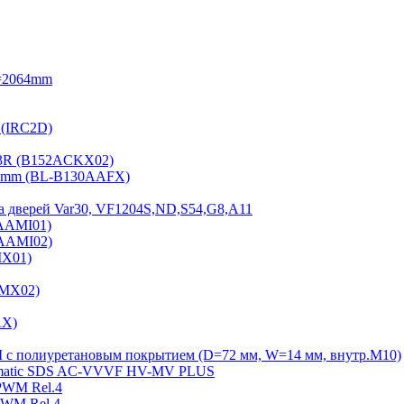
=2064mm
 (IRC2D)
2-3R (B152ACKX02)
15mm (BL-B130AAFX)
а дверей Var30, VF1204S,ND,S54,G8,A11
2AAMI01)
2AAMI02)
MX01)
AMX02)
AX)
Ш с полиуретановым покрытием (D=72 мм, W=14 мм, внутр.М10)
Sematiс SDS AC-VVVF HV-MV PLUS
PWM Rel.4
PWM Rel.4