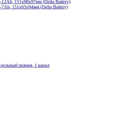
2Ah, 151х98х97мм (Delta Battery)
Ah, 151х65х94мм (Delta Battery)
едельный режим, 1 канал