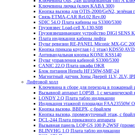
Ключевина Otis, 24В шлифованная тип А клю
Ключевина лючка (ключ KABA 300)
Кнопка вызова для OTIS-2000/GeN2, зелёная п
Связь ETMA-CAR Rel.02 Rev.00
SDIC 54.Q Плата кабины на S3300/5300
Грузовзвес Load-cell X-130-S08
Грузовзвешивающее устройство DIGI SENS 
Плата индикации кабины лифта
Пульт ревизии RE-PANEL Miconic MX-GC 200
Кнопка приказа круглая (-1 этаж) KDS50 AV
Антивандальная кнопка KONE KSS140
Пульт управления кабиной S3300/5300
CANIC 22.Q Плата шкафа OKR
Блок питания Hengfu HF150W-SMF-24
Магнитный датчик Зоны Дверей 1LV, 2LV, IP
Лифтовой холл
Ключевина в сборе для перехода в пожарный 
Вызывной аппарат LOP5B_1 с механической к
LONDY 2.Q Плата табло индикации
Индикация этажной площадки FAA23550W 
Кнопка вызова, ВВЕРХ, с брайлем
Кнопка вызова, промежуточный этаж, с брай
DCL-244 Плата приказного аппарата
Вызывная панель LOP GS 100 P-2WSF (проме
BLINVHG 1.Q Плата табло индикации