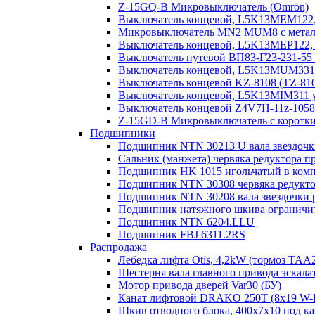
Z-15GQ-B Микровыключатель (Omron)
Выключатель концевой, L5K13MEM122, 
Микровыключатель MN2 MUM8 с металл.
Выключатель концевой, L5K13MEP122, 
Выключатель путевой ВП83-Г23-231-55
Выключатель концевой, L5K13MUM331R
Выключатель концевой KZ-8108 (TZ-81
Выключатель концевой, L5K13MIM311 у
Выключатель концевой Z4V7H-11z-1058/2
Z-15GD-B Микровыключатель с коротк
Подшипники
Подшипник NTN 30213 U вала звездочк
Сальник (манжета) червяка редуктора п
Подшипник HK 1015 игольчатый в компо
Подшипник NTN 30308 червяка редукто
Подшипник NTN 30208 вала звездочки 
Подшипник натяжного шкива ограничите
Подшипник NTN 6204.LLU
Подшипник FBJ 6311.2RS
Распродажа
Лебедка лифта Otis, 4,2kW (тормоз TAA
Шестерня вала главного привода эскала
Мотор привода дверей Var30 (БУ)
Канат лифтовой DRAKO 250T (8x19 W-IW
Шкив отводного блока, 400х7х10 под ка