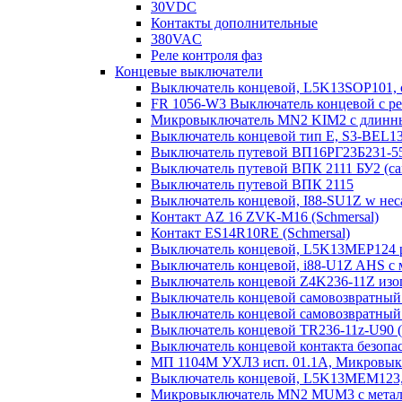
30VDC
Контакты дополнительные
380VAC
Реле контроля фаз
Концевые выключатели
Выключатель концевой, L5K13SOP101,
FR 1056-W3 Выключатель концевой с ре
Микровыключатель MN2 KIM2 с длинны
Выключатель концевой тип Е, S3-BEL1
Выключатель путевой ВП16РГ23Б231-5
Выключатель путевой ВПК 2111 БУ2 (с
Выключатель путевой ВПК 2115
Выключатель концевой, I88-SU1Z w нес
Контакт AZ 16 ZVK-M16 (Schmersal)
Контакт ES14R10RE (Schmersal)
Выключатель концевой, L5K13MEP124 р
Выключатель концевой, i88-U1Z AHS с ма
Выключатель концевой Z4K236-11Z изо
Выключатель концевой самовозвратный l
Выключатель концевой самовозвратный 
Выключатель концевой TR236-11z-U90 (
Выключатель концевой контакта безо
МП 1104М УХЛ3 исп. 01.1А, Микровык
Выключатель концевой, L5K13MEM123, 
Микровыключатель MN2 MUM3 с металл.