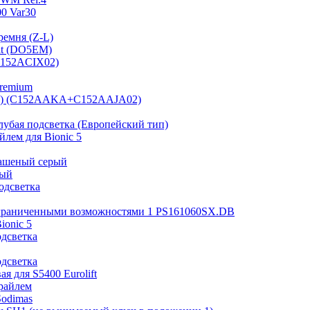
0 Var30
ремня (Z-L)
it (DO5EM)
(B152ACIX02)
Premium
 мм) (C152AAKA+C152AAJA02)
лубая подсветка (Европейский тип)
лем для Bionic 5
рашеный серый
ный
одсветка
ограниченными возможностями 1 PS161060SX.DB
ionic 5
одсветка
одсветка
я для S5400 Eurolift
райлем
Sodimas