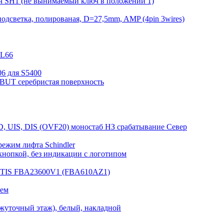
ч SH1 (не вынимаемый ключ в положении 1)
одсветка, полированая, D=27,5mm, AMP (4pin 3wires)
KL66
6 для S5400
DBUT серебристая поверхность
D, UIS, DIS (OVF20) моностаб НЗ срабатывание Cевер
режим лифта Schindler
нопкой, без индикации с логотипом
OTIS FBA23600V1 (FBA610AZ1)
лем
жуточный этаж), белый, накладной