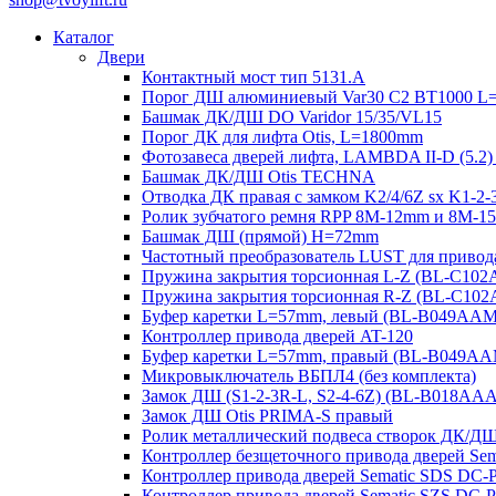
Каталог
Двери
Контактный мост тип 5131.A
Порог ДШ алюминиевый Var30 C2 BT1000 L
Башмак ДК/ДШ DO Varidor 15/35/VL15
Порог ДК для лифта Otis, L=1800mm
Фотозавеса дверей лифта, LAMBDA II-D (5.2)
Башмак ДК/ДШ Otis TECHNA
Отводка ДК правая с замком K2/4/6Z sx K1-
Ролик зубчатого ремня RPP 8M-12mm и 8M-
Башмак ДШ (прямой) H=72mm
Частотный преобразователь LUST для привод
Пружина закрытия торсионная L-Z (BL-C10
Пружина закрытия торсионная R-Z (BL-C10
Буфер каретки L=57mm, левый (BL-B049AA
Контроллер привода дверей AT-120
Буфер каретки L=57mm, правый (BL-B049A
Микровыключатель ВБПЛ4 (без комплекта)
Замок ДШ (S1-2-3R-L, S2-4-6Z) (BL-B018AA
Замок ДШ Otis PRIMA-S правый
Ролик металлический подвеса створок ДК/Д
Контроллер безщеточного привода дверей 
Контроллер привода дверей Sematic SDS DC-
Контроллер привода дверей Sematic SZS DC-