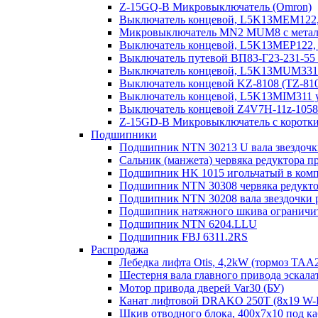
Z-15GQ-B Микровыключатель (Omron)
Выключатель концевой, L5K13MEM122, 
Микровыключатель MN2 MUM8 с металл.
Выключатель концевой, L5K13MEP122, 
Выключатель путевой ВП83-Г23-231-55
Выключатель концевой, L5K13MUM331R
Выключатель концевой KZ-8108 (TZ-81
Выключатель концевой, L5K13MIM311 у
Выключатель концевой Z4V7H-11z-1058/2
Z-15GD-B Микровыключатель с коротк
Подшипники
Подшипник NTN 30213 U вала звездочк
Сальник (манжета) червяка редуктора п
Подшипник HK 1015 игольчатый в компо
Подшипник NTN 30308 червяка редукто
Подшипник NTN 30208 вала звездочки 
Подшипник натяжного шкива ограничите
Подшипник NTN 6204.LLU
Подшипник FBJ 6311.2RS
Распродажа
Лебедка лифта Otis, 4,2kW (тормоз TAA
Шестерня вала главного привода эскала
Мотор привода дверей Var30 (БУ)
Канат лифтовой DRAKO 250T (8x19 W-IW
Шкив отводного блока, 400х7х10 под ка