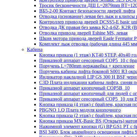
Тросик бесконечности ДШ L=2879mm BT=120
ВБ5-2-00 Контакт безопасности дверей лифта
Отводка (основание) левая без лыж и клипсы 
Контроллер привода дверей DCSS5-E basic un
Отводка ДК правая без замка K2-4-6Z, K2R 
Отводка привода дверей Eshine MS, левая
Шкив мотора привода дверей Eagle Fermator 
Комплект лыж отводки (рабочая длина 445
Кабина
Кнопка приказа (1 этаж) KT40 STEP, 40х40 го
Приказной аппарат сенсорный COP5_10 с брай
Поручень L=780mm нержавейка + крепление
Поручень кабины лифта боковой S001 R3 ок
Индикатор накладной LIP GS 300 H BSF чер
C3D Плата индикации кабины лифта, синяя п
Приказной аппарат кнопочный COP5B_10
Приказной аппарат кнопочный для людей с 
Приказной аппарат сенсорный COP5_10 для B
Кнопка приказа (4 этаж) с брайлем, красная п
PBGNO 1.Q Плата модуля кнопочного
Кнопка приказа (2 этаж) с брайлем, красная п
Кнопка приказа MX-Basic BS (Открыть) матова
Нажимной элемент кнопки (G) BP GS1 PT с б
BSI 3400, Блок аварийного освещения лифта 