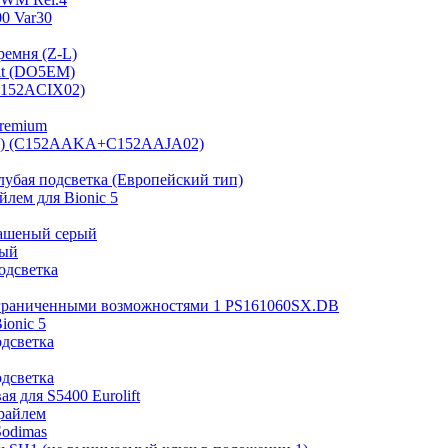
0 Var30
ремня (Z-L)
it (DO5EM)
(B152ACIX02)
Premium
 мм) (C152AAKA+C152AAJA02)
лубая подсветка (Европейский тип)
лем для Bionic 5
рашеный серый
ный
одсветка
ограниченными возможностями 1 PS161060SX.DB
ionic 5
одсветка
одсветка
я для S5400 Eurolift
райлем
Sodimas