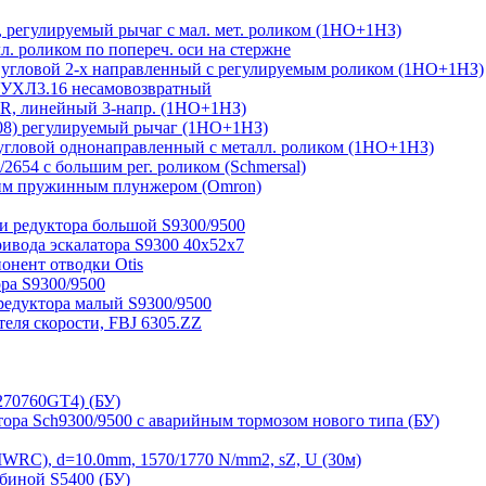
регулируемый рычаг с мал. мет. роликом (1НО+1НЗ)
 роликом по попереч. оси на стержне
угловой 2-х направленный с регулируемым роликом (1НО+1НЗ)
 УХЛ3.16 несамовозвратный
, линейный 3-напр. (1НО+1НЗ)
08) регулируемый рычаг (1НО+1НЗ)
гловой однонаправленный с металл. роликом (1НО+1НЗ)
654 с большим рег. роликом (Schmersal)
им пружинным плунжером (Omron)
и редуктора большой S9300/9500
ривода эскалатора S9300 40х52х7
нент отводки Otis
ра S9300/9500
редуктора малый S9300/9500
ля скорости, FBJ 6305.ZZ
270760GT4) (БУ)
тора Sch9300/9500 с аварийным тормозом нового типа (БУ)
RC), d=10.0mm, 1570/1770 N/mm2, sZ, U (30м)
биной S5400 (БУ)