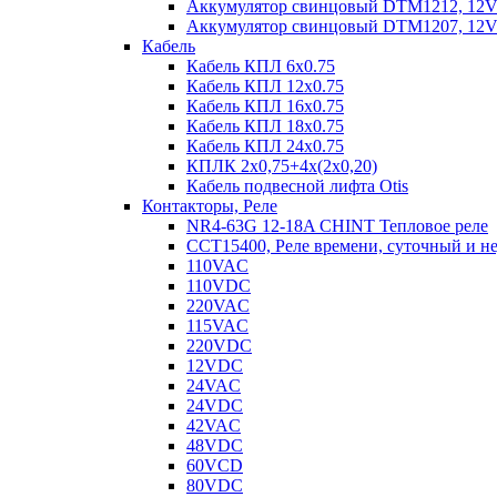
Аккумулятор свинцовый DTM1212, 12V-1
Аккумулятор свинцовый DTM1207, 12V-7
Кабель
Кабель КПЛ 6х0.75
Кабель КПЛ 12х0.75
Кабель КПЛ 16х0.75
Кабель КПЛ 18х0.75
Кабель КПЛ 24х0.75
КПЛК 2х0,75+4х(2х0,20)
Кабель подвесной лифта Otis
Контакторы, Реле
NR4-63G 12-18A CHINT Тепловое реле
CCT15400, Реле времени, суточный и н
110VAC
110VDC
220VAC
115VAC
220VDC
12VDC
24VAC
24VDC
42VAC
48VDC
60VCD
80VDC