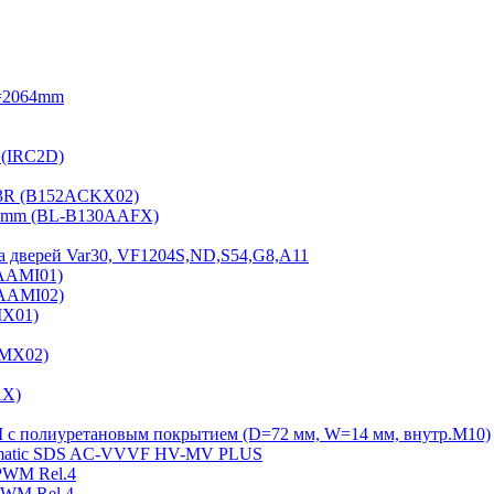
=2064mm
 (IRC2D)
2-3R (B152ACKX02)
15mm (BL-B130AAFX)
а дверей Var30, VF1204S,ND,S54,G8,A11
2AAMI01)
2AAMI02)
MX01)
AMX02)
AX)
Ш с полиуретановым покрытием (D=72 мм, W=14 мм, внутр.М10)
Sematiс SDS AC-VVVF HV-MV PLUS
PWM Rel.4
PWM Rel.4