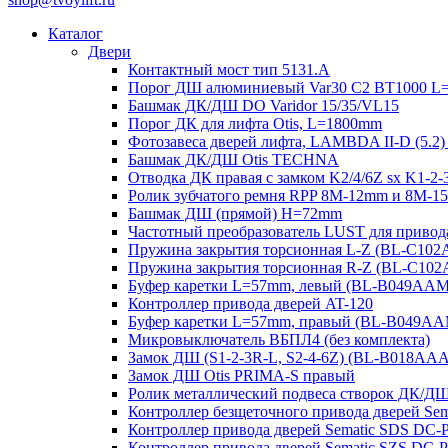
Каталог
Двери
Контактный мост тип 5131.A
Порог ДШ алюминиевый Var30 C2 BT1000 L
Башмак ДК/ДШ DO Varidor 15/35/VL15
Порог ДК для лифта Otis, L=1800mm
Фотозавеса дверей лифта, LAMBDA II-D (5.2)
Башмак ДК/ДШ Otis TECHNA
Отводка ДК правая с замком K2/4/6Z sx K1-
Ролик зубчатого ремня RPP 8M-12mm и 8M-
Башмак ДШ (прямой) H=72mm
Частотный преобразователь LUST для привод
Пружина закрытия торсионная L-Z (BL-C10
Пружина закрытия торсионная R-Z (BL-C10
Буфер каретки L=57mm, левый (BL-B049AA
Контроллер привода дверей AT-120
Буфер каретки L=57mm, правый (BL-B049A
Микровыключатель ВБПЛ4 (без комплекта)
Замок ДШ (S1-2-3R-L, S2-4-6Z) (BL-B018AA
Замок ДШ Otis PRIMA-S правый
Ролик металлический подвеса створок ДК/Д
Контроллер безщеточного привода дверей 
Контроллер привода дверей Sematic SDS DC-
Контроллер привода дверей Sematic SZS DC-