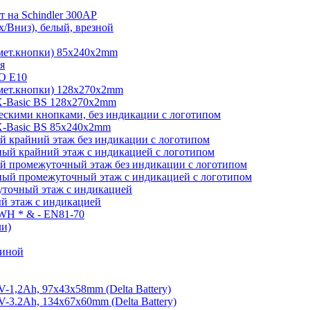
 на Schindler 300AP
/Вниз), белый, врезной
мет.кнопки) 85х240х2mm
я
O E10
мет.кнопки) 128х270х2mm
-Basic BS 128х270х2mm
скими кнопками, без индикации с логотипом
-Basic BS 85х240х2mm
 крайний этаж без индикации с логотипом
ый крайний этаж с индикацией с логотипом
й промежуточный этаж без индикации с логотипом
ый промежуточный этаж с индикацией с логотипом
точный этаж с индикацией
й этаж с индикацией
 WH * & - EN81-70
ли)
виной
1,2Ah, 97х43х58mm (Delta Battery)
3.2Ah, 134x67x60mm (Delta Battery)