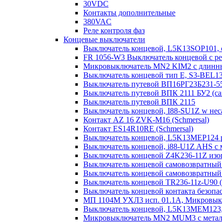
30VDC
Контакты дополнительные
380VAC
Реле контроля фаз
Концевые выключатели
Выключатель концевой, L5K13SOP101,
FR 1056-W3 Выключатель концевой с ре
Микровыключатель MN2 KIM2 с длинны
Выключатель концевой тип Е, S3-BEL1
Выключатель путевой ВП16РГ23Б231-5
Выключатель путевой ВПК 2111 БУ2 (с
Выключатель путевой ВПК 2115
Выключатель концевой, I88-SU1Z w нес
Контакт AZ 16 ZVK-M16 (Schmersal)
Контакт ES14R10RE (Schmersal)
Выключатель концевой, L5K13MEP124 р
Выключатель концевой, i88-U1Z AHS с ма
Выключатель концевой Z4K236-11Z изо
Выключатель концевой самовозвратный l
Выключатель концевой самовозвратный 
Выключатель концевой TR236-11z-U90 (
Выключатель концевой контакта безо
МП 1104М УХЛ3 исп. 01.1А, Микровык
Выключатель концевой, L5K13MEM123, 
Микровыключатель MN2 MUM3 с металл.