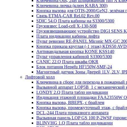
Ключевина Otis, 24В шлифованная тип А клю
Ключевина лючка (ключ KABA 300)
Кнопка вызова для OTIS-2000/GeN2, зелёная п
Связь ETMA-CAR Rel.02 Rev.00
SDIC 54.Q Плата кабины на S3300/5300
Грузовзвес Load-cell X-130-S08
Грузовзвешивающее устройство DIGI SENS 
Плата индикации кабины лифта
Пульт ревизии RE-PANEL Miconic MX-GC 200
Кнопка приказа круглая (-1 этаж) KDS50 AV
Антивандальная кнопка KONE KSS140
Пульт управления кабиной S3300/5300
CANIC 22.Q Плата шкафа OKR
Блок питания Hengfu HF150W-SMF-24
Магнитный датчик Зоны Дверей 1LV, 2LV, IP
Лифтовой холл
Ключевина в сборе для перехода в пожарный 
Вызывной аппарат LOP5B_1 с механической к
LONDY 2.Q Плата табло индикации
Индикация этажной площадки FAA23550W 
Кнопка вызова, ВВЕРХ, с брайлем
Кнопка вызова, промежуточный этаж, с брай
DCL-244 Плата приказного аппарата
Вызывная панель LOP GS 100 P-2WSF (проме
BLINVHG 1.Q Плата табло индикации