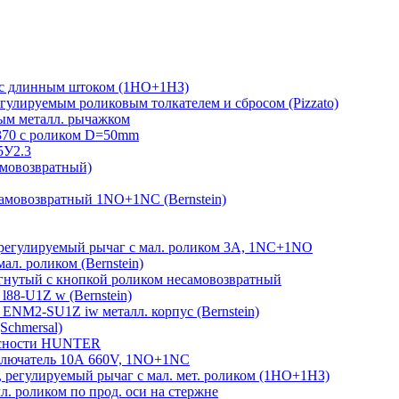
 с длинным штоком (1НО+1НЗ)
гулируемым роликовым толкателем и сбросом (Pizzato)
м металл. рычажком
370 с роликом D=50mm
5У2.3
амовозвратный)
амовозвратный 1NO+1NC (Bernstein)
егулируемый рычаг с мал. роликом 3А, 1NC+1NO
л. роликом (Bernstein)
гнутый с кнопкой роликом несамовозвратный
88-U1Z w (Bernstein)
ENM2-SU1Z iw металл. корпус (Bernstein)
Schmersal)
пасности HUNTER
лючатель 10А 660V, 1NO+1NC
регулируемый рычаг с мал. мет. роликом (1НО+1НЗ)
 роликом по прод. оси на стержне