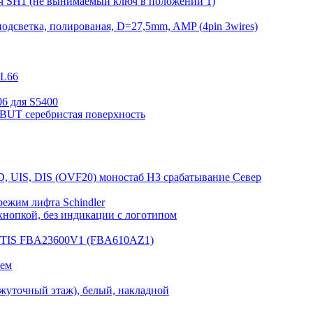
ч SH1 (не вынимаемый ключ в положении 1)
одсветка, полированая, D=27,5mm, AMP (4pin 3wires)
KL66
6 для S5400
DBUT серебристая поверхность
D, UIS, DIS (OVF20) моностаб НЗ срабатывание Cевер
режим лифта Schindler
нопкой, без индикации с логотипом
OTIS FBA23600V1 (FBA610AZ1)
лем
жуточный этаж), белый, накладной