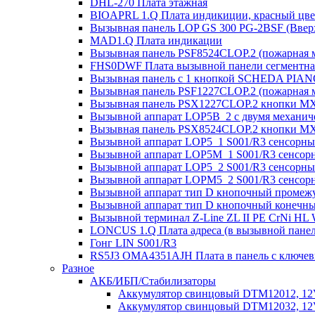
DHL-270 Плата этажная
BIOAPRL 1.Q Плата индикиции, красный цвет
Вызывная панель LOP GS 300 PG-2BSF (Вверх
MAD1.Q Плата индикации
Вызывная панель PSF8524CLOP.2 (пожарная 
FHS0DWF Плата вызывной панели сегментна
Вызывная панель с 1 кнопкой SCHEDA PIAN
Вызывная панель PSF1227CLOP.2 (пожарная 
Вызывная панель PSX1227CLOP.2 кнопки MX
Вызывной аппарат LOP5B_2 с двумя механиче
Вызывная панель PSX8524CLOP.2 кнопки MX
Вызывной аппарат LOP5_1 S001/R3 сенсорный
Вызывной аппарат LOP5M_1 S001/R3 сенсорн
Вызывной аппарат LOP5_2 S001/R3 сенсорны
Вызывной аппарат LOPM5_2 S001/R3 сенсорн
Вызывной аппарат тип D кнопочный промежу
Вызывной аппарат тип D кнопочный конечны
Вызывной терминал Z-Line ZL II PE CrNi HL
LONCUS 1.Q Плата адреса (в вызывной пане
Гонг LIN S001/R3
RS5J3 OMA4351AJH Плата в панель с ключе
Разное
АКБ/ИБП/Стабилизаторы
Аккумулятор свинцовый DTM12012, 12V-
Аккумулятор свинцовый DTM12032, 12V-