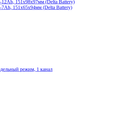
2Ah, 151х98х97мм (Delta Battery)
Ah, 151х65х94мм (Delta Battery)
едельный режим, 1 канал