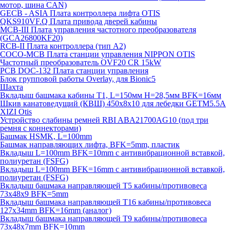
мотор, шина CAN)
GECB - ASIA Плата контроллера лифта OTIS
QKS910VF.Q Плата привода дверей кабины
MCB-III Плата управления частотного преобразователя
(GCA26800KF20)
RCB-II Плата контроллера (тип A2)
COCO-MCB Плата станции управления NIPPON OTIS
Частотный преобразователь OVF20 CR 15kW
PCB DOC-132 Плата станции управления
Блок групповой работы Overlay, для Bionic5
Шахта
Вкладыш башмака кабины T1, L=150мм H=28,5мм BFK=16мм
Шкив канатоведущий (КВШ) 450х8х10 для лебедки GETM5.5A
XIZI Otis
Устройство слабины ремней RBI ABA21700AG10 (под три
ремня с коннекторами)
Башмак HSMK, L=100mm
Башмак направляющих лифта, BFK=5mm, пластик
Вкладыш L=100mm BFK=10mm с антивибрационной вставкой,
полиуретан (FSFG)
Вкладыш L=100mm BFK=16mm с антивибрационной вставкой,
полиуретан (FSFG)
Вкладыш башмака направляющей T5 кабины/противовеса
73х48х9 BFK=5mm
Вкладыш башмака направляющей T16 кабины/противовеса
127х34mm BFK=16mm (аналог)
Вкладыш башмака направляющей T9 кабины/противовеса
73х48х7mm BFK=10mm