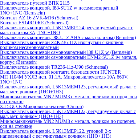
Выключатель путевой ВПК 2115
Выключатель концевой, I88-SU1Z w несамовозвратный
1NO+1NC (Bernstein)
Контакт AZ 16 ZVK-M16 (Schmersal)
Контакт ES14R10RE (Schmersal)
Выключатель концевой, L5K13MEP124 регулируемый рычаг с
мал. роликом 3А, 1NC+1NO
Выключатель концевой, i88-U1Z AHS с мал. роликом (Bernstein)
Выключатель концевой Z4K236-11Z изогнутый с кнопкой
роликом несамовозвратный
Выключатель концевой самовозвратный l88-U1Z w (Bernstein)
Выключатель концевой самовозвратный ENM2-SU1Z iw металл.
корпус (Bernstein)
Выключатель концевой TR236-11z-U90 (Schmersal)
Выключатель концевой контакта безопасности HUNTER
МП 1104М УХЛ3 исп. 01.1А, Микровыключатель 10А 660V,
1NO+1NC
Выключатель концевой, L5K13MEM123, регулируемый рычаг с
мал. мет. роликом (1НО+1НЗ)
Микровыключатель MN2 MUM3 с металл. роликом по прод. оси
на стержне
Z-15GQ-B Микровыключатель (Omron)
Выключатель концевой, L5K13MEM122, регулируемый рычаг с
мал. мет. роликом (1НО+1НЗ)
Микровыключатель MN2 MUM8 с металл. роликом по попереч.
оси на стержне
Выключатель концевой, L5K13MEP122, угловой 2-х
направленный с регулируемым роликом (1НО+1НЗ)