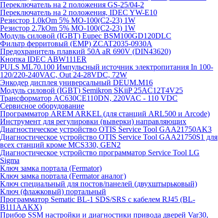
Переключатель на 2 положения GS-25/04-2
Переключатель на 2 положения, IDEC YW-E10
Резистор 1.0kOm 5% МО-100(С2-23) 1W
Резистор 2.7kOm 5% МО-100(С2-23) 1W
Модуль силовой (IGBT) Eupec BSM100GD120DLC
Фильтр ферритовый (EMP) ZCAT2035-0930A
Предохранитель плавкий 50A aR 690V (DIN43620)
Кнопка IDEC ABW111ER
PULS ML70.100 Импульсный источник электропитания In 100-
120/220-240VAC, Out 24-28VDC, 72W
Энкодер дисплея универсальный DEUM.M16
Модуль силовой (IGBT) Semikron SKiiP 25AC12T4V25
Трансформатор AC630CE110DN, 220VAC - 110 VDC
Сервисное оборудование
Программатор AREM ARKEL (для станций ARL500 и Arcode)
Инструмент для регулировки (выверки) направляющих
Диагностическое устройство OTIS Service Tool GAA21750AK3
Диагностическое устройство OTIS Service Tool GAA21750S1 для
всех станций кроме MCS330, GEN2
Диагностическое устройство программатор Service Tool LG
Sigma
Ключ замка портала (Fermator)
Ключ замка портала (Fermator аналог)
Ключ специальный для постов/панелей (двухштырьковый)
Ключ (флажковый) портальный
Программатор Sematic BL-1 SDS/SRS с кабелем RJ45 (BL-
B111AAKX)
Прибор SSM настройки и диагностики привода дверей Var30,