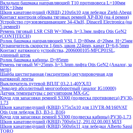
Вкладыш башмака направляющей T10 противовеса L=100мм
BFK=10мм
Шкив канатоведущий (КВШ) 210х6х10 для лебедки Ziehl-Abegg
Контакт контроля обрыва тяговых ремней XP-B30 (на 4 ремня)
Устройство грузовзвешивающее 34-43кН, Dinacell Electronica (на
5 ремней)
Ремень тяговый LSR CSB W=30мм, h=3.3мм лифта Otis GeN2
(CONTITECH)
Ролик башмака направляющей VSL I, D=80мм, d=20мм, H=25мм
Ограничитель скорости 1,6m/s, шкив 224mm, канат D=6-6,5mm
Контакт натяжного устройства, 2006000105-MFCP01SL,
длинный шток
Ролик башмака кабины, D=85mm
Ремень тяговый W=25mm, h=3.3mm лифта Otis GeN2 (Аналог, за
метр)
Шайба шестигранная (эксцентрик) регулировочная для
натяжной ленты
Выключатель путевой ВПЛГ 03.2.1-40УХЛ3
Энкодер абсолютный многооборотный (аналог IG10000)
Датчик температуры с регулятором MX-GC
Коуш для запасовки ремней S3300 (подвеска противовеса) PV30-
1.73
Шкив канатоведущий (КВШ) 575х5х10 для 13VTR-M/160VAT
Otis (для лебедок B3, B3-1, B16)
Коуш для запасовки ремней S3300 (подвеска кабины) PV30-1.73
Шкив канатоведущий (КВШ) 700х6х12, 291.02.00.003 МЛЗ
Шкив канатоведущий (КВШ) 560х6х11 для лебедки Alberto Sassi
TORO