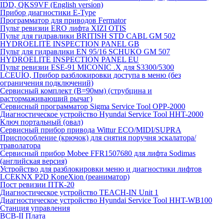
IDD, QKS9VF (English version)
Прибор диагностики E-Type
Программатор для приводов Fermator
Пульт ревизии ERO лифта XIZI OTIS
Пульт для гидравлики BRITISH STD CABL GM 502
HYDROELITE INSPECTION PANEL GB
Пульт для гидравлики EN 95/16 SCHUKO GM 507
HYDROELITE INSPECTION PANEL EU
Пульт ревизии ESE-91 MICONIC .X для S3300/5300
LCEUIO, Прибор разблокировки доступа в меню (без
ограничения подключений)
Сервисный комплект (В=90мм) (струбцина и
растормаживающий рычаг)
Сервисный программатор Sigma Service Tool OPP-2000
Диагностическое устройство Hyundai Service Tool HHT-2000
Ключ портальный (овал)
Сервисный прибор привода Wittur ECO/MIDI/SUPRA
Приспособление (крючок) для снятия поручня эскалатора/
траволатора
Сервисный прибор Mobee FFR1507680 для лифта Sodimas
(английская версия)
Устройство для разблокировки меню и диагностики лифтов
LCEKNX P2D KoneXion (реаниматор)
Пост ревизии ПТК-20
Диагностическое устройство TEACH-IN Unit 1
Диагностическое устройство Hyundai Service Tool HHT-WB100
Станция управления
BCB-II Плата