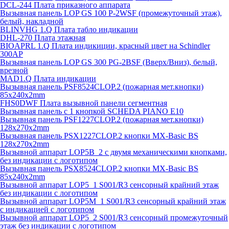
DCL-244 Плата приказного аппарата
Вызывная панель LOP GS 100 P-2WSF (промежуточный этаж),
белый, накладной
BLINVHG 1.Q Плата табло индикации
DHL-270 Плата этажная
BIOAPRL 1.Q Плата индикиции, красный цвет на Schindler
300AP
Вызывная панель LOP GS 300 PG-2BSF (Вверх/Вниз), белый,
врезной
MAD1.Q Плата индикации
Вызывная панель PSF8524CLOP.2 (пожарная мет.кнопки)
85х240х2mm
FHS0DWF Плата вызывной панели сегментная
Вызывная панель с 1 кнопкой SCHEDA PIANO E10
Вызывная панель PSF1227CLOP.2 (пожарная мет.кнопки)
128х270х2mm
Вызывная панель PSX1227CLOP.2 кнопки MX-Basic BS
128х270х2mm
Вызывной аппарат LOP5B_2 с двумя механическими кнопками,
без индикации с логотипом
Вызывная панель PSX8524CLOP.2 кнопки MX-Basic BS
85х240х2mm
Вызывной аппарат LOP5_1 S001/R3 сенсорный крайний этаж
без индикации с логотипом
Вызывной аппарат LOP5M_1 S001/R3 сенсорный крайний этаж
с индикацией с логотипом
Вызывной аппарат LOP5_2 S001/R3 сенсорный промежуточный
этаж без индикации с логотипом