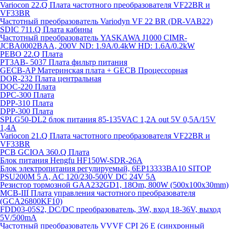
Variocon 22.Q Плата частотного преобразователя VF22BR и
VF33BR
Частотный преобразователь Variodyn VF 22 BR (DR-VAB22)
SDIC 711.Q Плата кабины
Частотный преобразователь YASKAWA J1000 CIMR-
JCBA0002BAA, 200V ND: 1.9A/0.4kW HD: 1.6A/0.2kW
PEBO 22.Q Плата
РТ3АВ- 5037 Плата фильтр питания
GECB-AP Материнская плата + GECB Процессорная
DOR-232 Плата центральная
DOC-220 Плата
DPC-300 Плата
DPP-310 Плата
DPP-300 Плата
SPLG50-DL2 блок питания 85-135VAC 1,2А out 5V 0,5А/15V
1,4А
Variocon 21.Q Плата частотного преобразователя VF22BR и
VF33BR
PCB GCIOA 360.Q Плата
Блок питания Hengfu HF150W-SDR-26A
Блок электропитания регулируемый, 6EP13333BA10 SITOP
PSU200M 5 A, AC 120/230-500V DC 24V 5A
Резистор тормозной GAA232GD1, 18Om, 800W (500x100x30mm)
MCB-III Плата управления частотного преобразователя
(GCA26800KF10)
FDD03-05S2, DC/DC преобразователь, 3W, вход 18-36V, выход
5V/500mA
Частотный преобразователь VVVF CPI 26 E (синхронный