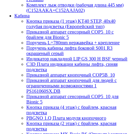
Комплект лыж отводки (рабочая длина 445 мм)
(C152AAKA+C152AAJA02)
Кабина
Кнопка приказа (1 этаж) KT40 STEP, 40х40
голубая подсветка (Европейский тип)
Приказной аппарат сенсорный COP5_10 с
брайлем для Bionic 5
Поручень L=780mm нержавейка + крепление
Поручень кабины лифта боковой S001 R3
окрашеный серый
Индикатор накладной LIP GS 300 H BSF черный
C3D Плата индикации кабины лифта, синяя
подсветка
Приказной аппарат кнопочный COP5B_10
Приказной аппарат кнопочный для людей с
ограниченными возможностями 1
PS161060SX.DB
Приказной аппарат сенсорный COP5_10 для
Bionic 5
Кнопка приказа (4 этаж) с брайлем, красная
подсветка
PBGNO 1.Q Плата модуля кнопочного
Кнопка приказа (2 этаж) с брайлем, красная
подсветка