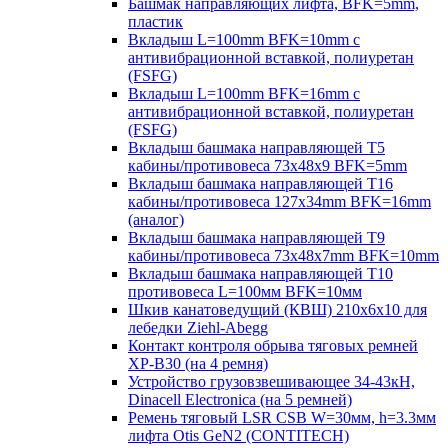
Башмак направляющих лифта, BFK=5mm,
пластик
Вкладыш L=100mm BFK=10mm с
антивибрационной вставкой, полиуретан
(FSFG)
Вкладыш L=100mm BFK=16mm с
антивибрационной вставкой, полиуретан
(FSFG)
Вкладыш башмака направляющей T5
кабины/противовеса 73х48х9 BFK=5mm
Вкладыш башмака направляющей T16
кабины/противовеса 127х34mm BFK=16mm
(аналог)
Вкладыш башмака направляющей T9
кабины/противовеса 73х48х7mm BFK=10mm
Вкладыш башмака направляющей T10
противовеса L=100мм BFK=10мм
Шкив канатоведущий (КВШ) 210х6х10 для
лебедки Ziehl-Abegg
Контакт контроля обрыва тяговых ремней
XP-B30 (на 4 ремня)
Устройство грузовзвешивающее 34-43кН,
Dinacell Electronica (на 5 ремней)
Ремень тяговый LSR CSB W=30мм, h=3.3мм
лифта Otis GeN2 (CONTITECH)