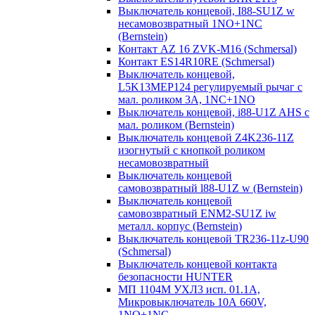
Выключатель концевой, I88-SU1Z w
несамовозвратный 1NO+1NC
(Bernstein)
Контакт AZ 16 ZVK-M16 (Schmersal)
Контакт ES14R10RE (Schmersal)
Выключатель концевой,
L5K13MEP124 регулируемый рычаг с
мал. роликом 3А, 1NC+1NO
Выключатель концевой, i88-U1Z AHS с
мал. роликом (Bernstein)
Выключатель концевой Z4K236-11Z
изогнутый с кнопкой роликом
несамовозвратный
Выключатель концевой
самовозвратный l88-U1Z w (Bernstein)
Выключатель концевой
самовозвратный ENM2-SU1Z iw
металл. корпус (Bernstein)
Выключатель концевой TR236-11z-U90
(Schmersal)
Выключатель концевой контакта
безопасности HUNTER
МП 1104М УХЛ3 исп. 01.1А,
Микровыключатель 10А 660V,
1NO+1NC