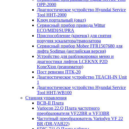
OPP-2000
Диагностическое устройство Hyundai Service
Tool HHT-2000
Ключ портальный (овал)
Сервисный прибор привода Wittur
ECO/MIDI/SUPRA
Приспособление (крючок) для снятия
поручня эскалатора/траволатора
Сервисный прибор Mobee FFR1507680 для
лифта Sodimas (английская версия)
Устройство для разблокировки меню и
диагностики лифтов LCEKNX P2D
KoneXion (реаниматор)
Пост ревизии ПТК-20
Диагностическое устройство TEACH-IN Unit
1
Диагностическое устройство Hyundai Service
Tool HHT-WB100
Станция управления
BCB-II Плата
Variocon 22.Q Плата частотного
преобразователя VF22BR и VF33BR
Частотный преобразователь Variodyn VF 22
BR (DR-VAB22)
SDIC 711.Q Плата кабины