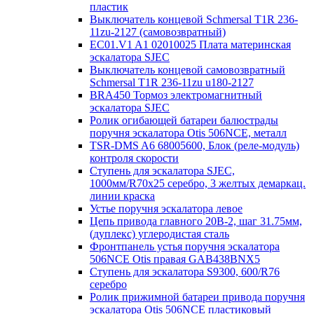
пластик
Выключатель концевой Schmersal T1R 236-
11zu-2127 (самовозвратный)
EC01.V1 A1 02010025 Плата материнская
эскалатора SJEC
Выключатель концевой самовозвратный
Schmersal T1R 236-11zu u180-2127
BRA450 Тормоз электромагнитный
эскалатора SJEC
Ролик огибающей батареи балюстрады
поручня эскалатора Otis 506NCE, металл
TSR-DMS A6 68005600, Блок (реле-модуль)
контроля скорости
Ступень для эскалатора SJEC,
1000мм/R70x25 серебро, 3 желтых демаркац.
линии краска
Устье поручня эскалатора левое
Цепь привода главного 20B-2, шаг 31.75мм,
(дуплекс) углеродистая сталь
Фронтпанель устья поручня эскалатора
506NCE Otis правая GAB438BNX5
Ступень для эскалатора S9300, 600/R76
серебро
Ролик прижимной батареи привода поручня
эскалатора Otis 506NCE пластиковый