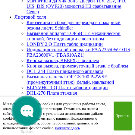
Магнитный датчик Зоны Дверей 1LV, 2LV, IPD,
UIS, DIS (OVF20) моностаб НЗ срабатывание
Cевер
Лифтовой холл
Ключевина в сборе для перехода в пожарный
режим лифта Schindler
Вызывной аппарат LOP5B_1 с механической
кнопкой, без индикации с логотипом
LONDY 2.Q Плата табло индикации
Индикация этажной площадки FAA23550W OTIS
FBA23600V1 (FBA610AZ1)
Кнопка вызова, ВВЕРХ, с брайлем
Кнопка вызова, промежуточный этаж, с брайлем
DCL-244 Плата приказного аппарата
Вызывная панель LOP GS 100 P-2WSF
(промежуточный этаж), белый, накладной
BLINVHG 1.Q Плата табло индикации
DHL-270 Плата этажная
BIOAPRL 1.Q Плата индикиции, красный цвет на
Schindler 300AP
Мы используем файлы cookies для улучшения работы сайта,
анализа трафика и персонализации. Оставаясь на нашем
Вызывная панель LOP GS 300 PG-2BSF (Вверх/
сайте, вы соглашаетесь с условиями использования файлов
Вниз), белый, врезной
Принять
cookies. Чтобы ознакомиться с нашими Положениями о
MAD1.Q Плата индикации
конфиденциальности, сборе персональных данных и об
Вызывная панель PSF8524CLOP.2 (пожарная
использовании файлов cookie,
нажмите здесь
.
мет.кнопки) 85х240х2mm