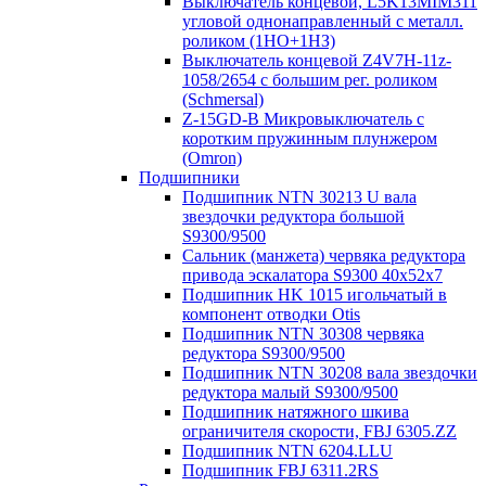
Выключатель концевой, L5K13MIM311
угловой однонаправленный с металл.
роликом (1НО+1НЗ)
Выключатель концевой Z4V7H-11z-
1058/2654 с большим рег. роликом
(Schmersal)
Z-15GD-B Микровыключатель с
коротким пружинным плунжером
(Omron)
Подшипники
Подшипник NTN 30213 U вала
звездочки редуктора большой
S9300/9500
Сальник (манжета) червяка редуктора
привода эскалатора S9300 40х52х7
Подшипник HK 1015 игольчатый в
компонент отводки Otis
Подшипник NTN 30308 червяка
редуктора S9300/9500
Подшипник NTN 30208 вала звездочки
редуктора малый S9300/9500
Подшипник натяжного шкива
ограничителя скорости, FBJ 6305.ZZ
Подшипник NTN 6204.LLU
Подшипник FBJ 6311.2RS