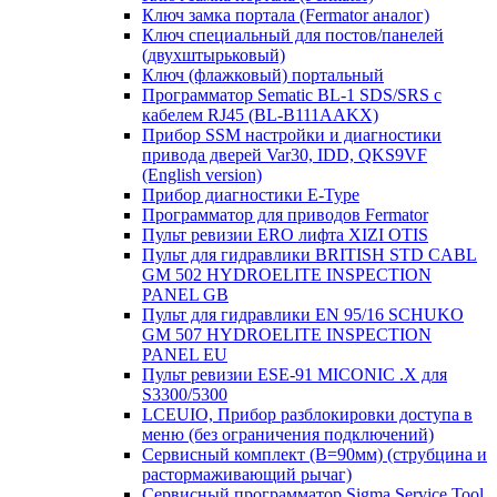
Ключ замка портала (Fermator аналог)
Ключ специальный для постов/панелей
(двухштырьковый)
Ключ (флажковый) портальный
Программатор Sematic BL-1 SDS/SRS с
кабелем RJ45 (BL-B111AAKX)
Прибор SSM настройки и диагностики
привода дверей Var30, IDD, QKS9VF
(English version)
Прибор диагностики E-Type
Программатор для приводов Fermator
Пульт ревизии ERO лифта XIZI OTIS
Пульт для гидравлики BRITISH STD CABL
GM 502 HYDROELITE INSPECTION
PANEL GB
Пульт для гидравлики EN 95/16 SCHUKO
GM 507 HYDROELITE INSPECTION
PANEL EU
Пульт ревизии ESE-91 MICONIC .X для
S3300/5300
LCEUIO, Прибор разблокировки доступа в
меню (без ограничения подключений)
Сервисный комплект (В=90мм) (струбцина и
растормаживающий рычаг)
Сервисный программатор Sigma Service Tool