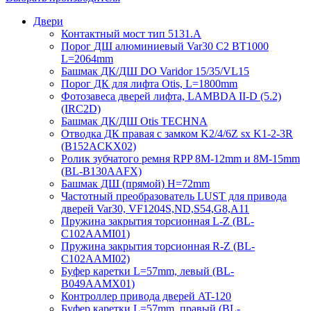
Двери
Контактный мост тип 5131.A
Порог ДШ алюминиевый Var30 C2 BT1000
L=2064mm
Башмак ДК/ДШ DO Varidor 15/35/VL15
Порог ДК для лифта Otis, L=1800mm
Фотозавеса дверей лифта, LAMBDA II-D (5.2)
(IRC2D)
Башмак ДК/ДШ Otis TECHNA
Отводка ДК правая с замком K2/4/6Z sx K1-2-3R
(B152ACKX02)
Ролик зубчатого ремня RPP 8M-12mm и 8M-15mm
(BL-B130AAFX)
Башмак ДШ (прямой) H=72mm
Частотный преобразователь LUST для привода
дверей Var30, VF1204S,ND,S54,G8,A11
Пружина закрытия торсионная L-Z (BL-
C102AAMI01)
Пружина закрытия торсионная R-Z (BL-
C102AAMI02)
Буфер каретки L=57mm, левый (BL-
B049AAMX01)
Контроллер привода дверей AT-120
Буфер каретки L=57mm, правый (BL-