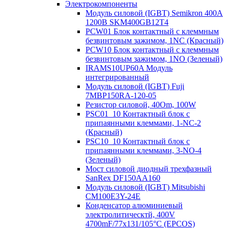
Электрокомпоненты
Модуль силовой (IGBT) Semikron 400А
1200В SKM400GB12T4
PCW01 Блок контактный с клеммным
безвинтовым зажимом, 1NC (Красный)
PCW10 Блок контактный с клеммным
безвинтовым зажимом, 1NO (Зеленый)
IRAMS10UP60A Модуль
интегрированный
Модуль силовой (IGBT) Fuji
7MBP150RA-120-05
Резистор силовой, 40Om, 100W
PSC01_10 Контактный блок с
припаянными клеммами, 1-NC-2
(Красный)
PSC10_10 Контактный блок с
припаянными клеммами, 3-NO-4
(Зеленый)
Мост силовой диодный трехфазный
SanRex DF150AA160
Модуль силовой (IGBT) Mitsubishi
CM100E3Y-24E
Конденсатор алюминиевый
электролитическтй, 400V
4700mF/77x131/105°C (EPCOS)