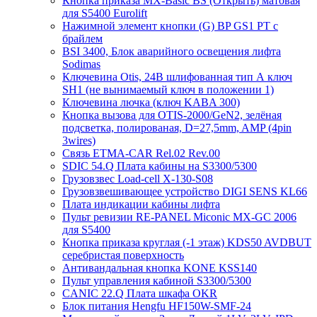
Кнопка приказа MX-Basic BS (Открыть) матовая
для S5400 Eurolift
Нажимной элемент кнопки (G) BP GS1 PT с
брайлем
BSI 3400, Блок аварийного освещения лифта
Sodimas
Ключевина Otis, 24В шлифованная тип А ключ
SH1 (не вынимаемый ключ в положении 1)
Ключевина лючка (ключ KABA 300)
Кнопка вызова для OTIS-2000/GeN2, зелёная
подсветка, полированая, D=27,5mm, AMP (4pin
3wires)
Связь ETMA-CAR Rel.02 Rev.00
SDIC 54.Q Плата кабины на S3300/5300
Грузовзвес Load-cell X-130-S08
Грузовзвешивающее устройство DIGI SENS KL66
Плата индикации кабины лифта
Пульт ревизии RE-PANEL Miconic MX-GC 2006
для S5400
Кнопка приказа круглая (-1 этаж) KDS50 AVDBUT
серебристая поверхность
Антивандальная кнопка KONE KSS140
Пульт управления кабиной S3300/5300
CANIC 22.Q Плата шкафа OKR
Блок питания Hengfu HF150W-SMF-24