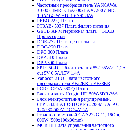
Частотный преобразователь YASKAWA
J1000 CIMR-JCBA0002BAA, 200V ND:
1.9A/0.4kW HD: 1.6A/0.2kW
PEBO 22.Q Плата
РТ3АВ- 5037 Плата фильтр питания
GECB-AP Материнская плата + GECB
Процессорная
DOR-232 Плата центральная
DOC-220 Плата
DPC-300 Плата
DPP-310 Плата
DPP-300 Плата
SPLG50-DL2 блок питания 85-135VAC 1,2А
out 5V 0,5А/15V 1,4А
Variocon 21.Q Плата частотного
преобразователя VF22BR и VF33BR
PCB GCIOA 360.Q Плата
Блок питания Hengfu HF150W-SDR-26A
Блок электропитания регулируемый,
6EP13333BA10 SITOP PSU200M 5 A, AC
120/230-500V DC 24V 5A
Резистор тормозной GAA232GD1, 18Om,
800W (500x100x30mm)
MCB-III Плата управления частотного