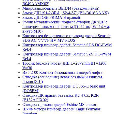
B049AAMX02)
Микровыключатель ВБПЛ4 (без комплекта)
Замок ДШ (S1-2-3R-L, S2-4-6Z) (BL-B018AAAX)
Замок ДШ Otis PRIMA-S правый
Ролик металлический подвеса створок ДК/ДШ с
полиуретановым покрытием (D=72 мм, W=14 мм,
внутр.М10)
Контроллер безщеточного привода дверей Sematiс
SDS AC-VVVF HV-MV PLUS
Контроллер привода дверей Sematic SDS DC-PWM
Rel.4
Контроллер привода дверей Sematic SZS DC-PWM
Rel.4
Тросик бесконечности ДШ L=2879mm BT=1200
Var30
ВБ5-2-00 Контакт безопасности дверей лифта
Отводка (основание) левая без лыж и клипсы
ремня (Z-L)
Контроллер привода дверей DCSS5-E basic unit
(DO5EM)
Отводка ДК правая без замка K2-4-6Z, K2R
(B152ACIX02)
Отводка привода дверей Eshine MS, левая
Шкив мотора привода дверей Eagle Fermator
Premium