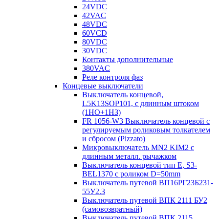
24VDC
42VAC
48VDC
60VCD
80VDC
30VDC
Контакты дополнительные
380VAC
Реле контроля фаз
Концевые выключатели
Выключатель концевой,
L5K13SOP101, с длинным штоком
(1НО+1НЗ)
FR 1056-W3 Выключатель концевой с
регулируемым роликовым толкателем
и сбросом (Pizzato)
Микровыключатель MN2 KIM2 с
длинным металл. рычажком
Выключатель концевой тип Е, S3-
BEL1370 с роликом D=50mm
Выключатель путевой ВП16РГ23Б231-
55У2.3
Выключатель путевой ВПК 2111 БУ2
(самовозвратный)
Выключатель путевой ВПК 2115