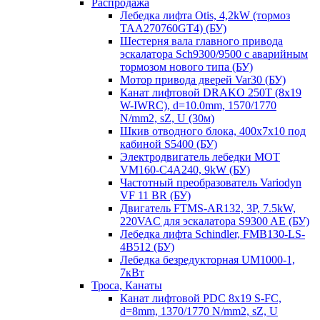
Распродажа
Лебедка лифта Otis, 4,2kW (тормоз
TAA270760GT4) (БУ)
Шестерня вала главного привода
эскалатора Sch9300/9500 с аварийным
тормозом нового типа (БУ)
Мотор привода дверей Var30 (БУ)
Канат лифтовой DRAKO 250T (8x19
W-IWRC), d=10.0mm, 1570/1770
N/mm2, sZ, U (30м)
Шкив отводного блока, 400х7х10 под
кабиной S5400 (БУ)
Электродвигатель лебедки MOT
VM160-C4A240, 9kW (БУ)
Частотный преобразователь Variodyn
VF 11 BR (БУ)
Двигатель FTMS-AR132, 3P, 7.5kW,
220VAC для эскалатора S9300 AE (БУ)
Лебедка лифта Schindler, FMB130-LS-
4B512 (БУ)
Лебедка безредукторная UM1000-1,
7кВт
Троса, Канаты
Канат лифтовой PDC 8x19 S-FC,
d=8mm, 1370/1770 N/mm2, sZ, U