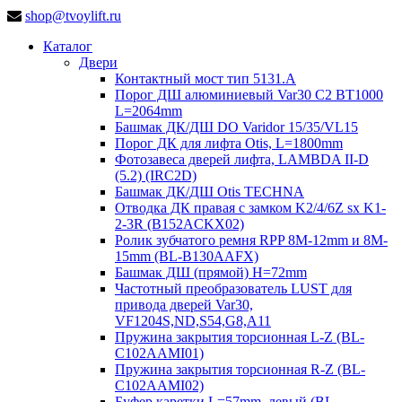
shop@tvoylift.ru
Каталог
Двери
Контактный мост тип 5131.A
Порог ДШ алюминиевый Var30 C2 BT1000
L=2064mm
Башмак ДК/ДШ DO Varidor 15/35/VL15
Порог ДК для лифта Otis, L=1800mm
Фотозавеса дверей лифта, LAMBDA II-D
(5.2) (IRC2D)
Башмак ДК/ДШ Otis TECHNA
Отводка ДК правая с замком K2/4/6Z sx K1-
2-3R (B152ACKX02)
Ролик зубчатого ремня RPP 8M-12mm и 8M-
15mm (BL-B130AAFX)
Башмак ДШ (прямой) H=72mm
Частотный преобразователь LUST для
привода дверей Var30,
VF1204S,ND,S54,G8,A11
Пружина закрытия торсионная L-Z (BL-
C102AAMI01)
Пружина закрытия торсионная R-Z (BL-
C102AAMI02)
Буфер каретки L=57mm, левый (BL-