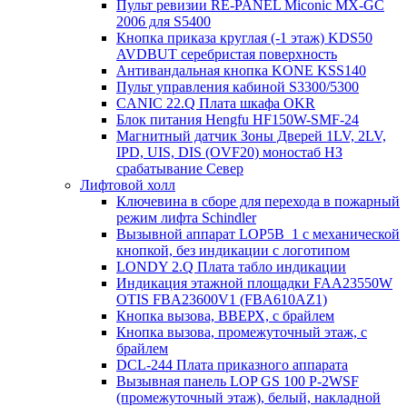
Пульт ревизии RE-PANEL Miconic MX-GC
2006 для S5400
Кнопка приказа круглая (-1 этаж) KDS50
AVDBUT серебристая поверхность
Антивандальная кнопка KONE KSS140
Пульт управления кабиной S3300/5300
CANIC 22.Q Плата шкафа OKR
Блок питания Hengfu HF150W-SMF-24
Магнитный датчик Зоны Дверей 1LV, 2LV,
IPD, UIS, DIS (OVF20) моностаб НЗ
срабатывание Cевер
Лифтовой холл
Ключевина в сборе для перехода в пожарный
режим лифта Schindler
Вызывной аппарат LOP5B_1 с механической
кнопкой, без индикации с логотипом
LONDY 2.Q Плата табло индикации
Индикация этажной площадки FAA23550W
OTIS FBA23600V1 (FBA610AZ1)
Кнопка вызова, ВВЕРХ, с брайлем
Кнопка вызова, промежуточный этаж, с
брайлем
DCL-244 Плата приказного аппарата
Вызывная панель LOP GS 100 P-2WSF
(промежуточный этаж), белый, накладной