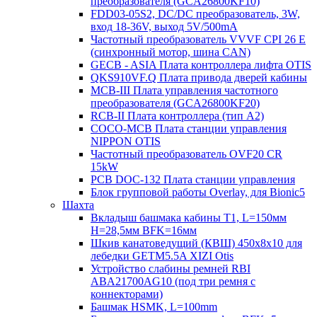
преобразователя (GCA26800KF10)
FDD03-05S2, DC/DC преобразователь, 3W,
вход 18-36V, выход 5V/500mA
Частотный преобразователь VVVF CPI 26 E
(синхронный мотор, шина CAN)
GECB - ASIA Плата контроллера лифта OTIS
QKS910VF.Q Плата привода дверей кабины
MCB-III Плата управления частотного
преобразователя (GCA26800KF20)
RCB-II Плата контроллера (тип A2)
COCO-MCB Плата станции управления
NIPPON OTIS
Частотный преобразователь OVF20 CR
15kW
PCB DOC-132 Плата станции управления
Блок групповой работы Overlay, для Bionic5
Шахта
Вкладыш башмака кабины T1, L=150мм
H=28,5мм BFK=16мм
Шкив канатоведущий (КВШ) 450х8х10 для
лебедки GETM5.5A XIZI Otis
Устройство слабины ремней RBI
ABA21700AG10 (под три ремня с
коннекторами)
Башмак HSMK, L=100mm