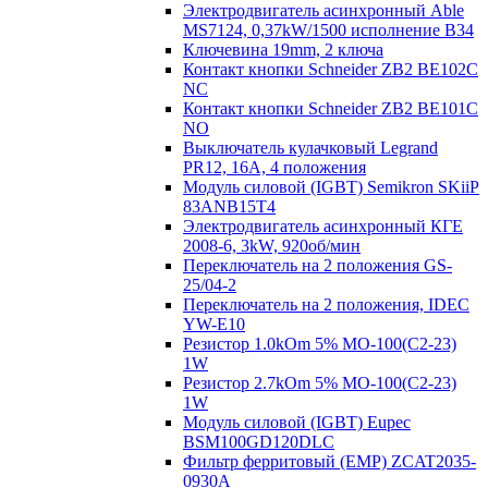
Электродвигатель асинхронный Able
MS7124, 0,37kW/1500 исполнение В34
Ключевина 19mm, 2 ключа
Контакт кнопки Schneider ZB2 BE102C
NC
Контакт кнопки Schneider ZB2 BE101C
NO
Выключатель кулачковый Legrand
PR12, 16A, 4 положения
Модуль силовой (IGBT) Semikron SKiiP
83ANB15T4
Электродвигатель асинхронный КГЕ
2008-6, 3kW, 920об/мин
Переключатель на 2 положения GS-
25/04-2
Переключатель на 2 положения, IDEC
YW-E10
Резистор 1.0kOm 5% МО-100(С2-23)
1W
Резистор 2.7kOm 5% МО-100(С2-23)
1W
Модуль силовой (IGBT) Eupec
BSM100GD120DLC
Фильтр ферритовый (EMP) ZCAT2035-
0930A