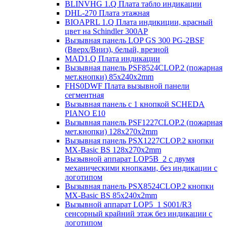
BLINVHG 1.Q Плата табло индикации
DHL-270 Плата этажная
BIOAPRL 1.Q Плата индикиции, красный
цвет на Schindler 300AP
Вызывная панель LOP GS 300 PG-2BSF
(Вверх/Вниз), белый, врезной
MAD1.Q Плата индикации
Вызывная панель PSF8524CLOP.2 (пожарная
мет.кнопки) 85х240х2mm
FHS0DWF Плата вызывной панели
сегментная
Вызывная панель с 1 кнопкой SCHEDA
PIANO E10
Вызывная панель PSF1227CLOP.2 (пожарная
мет.кнопки) 128х270х2mm
Вызывная панель PSX1227CLOP.2 кнопки
MX-Basic BS 128х270х2mm
Вызывной аппарат LOP5B_2 с двумя
механическими кнопками, без индикации с
логотипом
Вызывная панель PSX8524CLOP.2 кнопки
MX-Basic BS 85х240х2mm
Вызывной аппарат LOP5_1 S001/R3
сенсорный крайний этаж без индикации с
логотипом