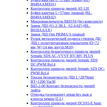
B049AAMX01)
Контроллер привода дверей AT-120
Буфер каретки L=57mm, правый (BL-
B049AAMX02)
Микровыключатель ВБПЛ4 (без комплекта)
Замок ДШ (S1-2-3R-L, S2-4-6Z) (BL-
B018AAAX)
Замок ДШ Otis PRIMA-S правый
Ролик металлический подвеса створок ДК/
ДШ с полиуретановым покрытием (D=72
мм, W=14 мм, внутр.М10)
Контроллер безщеточного привода дверей
Sematiс SDS AC-VVVF HV-MV PLUS
Контроллер привода дверей Sematic SDS
DC-PWM Rel.4
Контроллер привода дверей Sematic SZS DC-
PWM Rel.4
Тросик бесконечности ДШ L=2879mm
BT=1200 Var30
ВБ5-2-00 Контакт безопасности дверей
лифта
Отводка (основание) левая без лыж и
клипсы ремня (Z-L)
Контроллер привода дверей DCSS5-E basic