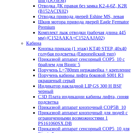
unit (DO5EM)
Отводка ДК правая без замка K2-4-6Z, K2R
(B152ACIX02)
Отводка привода дверей Eshine MS, левая
Шкив мотора привода дверей Eagle Fermator
Premium
Комплект лыж отводки (рабочая длина 445
мм) (C152AAKA+C152AAJA02)
Кабина
Кнопка приказа (1 этаж) KT40 STEP, 40х40
голубая подсветка (Европейский тип)
Приказной аппарат сенсорный COP5_10 с
брайлем для Bionic 5
Поручень L=780mm нержавейка + крепление
Поручень кабины лифта боковой S001 R3
окрашеный серый
Индикатор накладной LIP GS 300 H BSF
черный
C3D Плата индикации кабины лифта, синяя
подсветка
Приказной аппарат кнопочный COP5B_10
Приказной аппарат кнопочный для людей с
ограниченными возможностями 1
PS161060SX.DB
Приказной аппарат сенсорный COP5_10 для