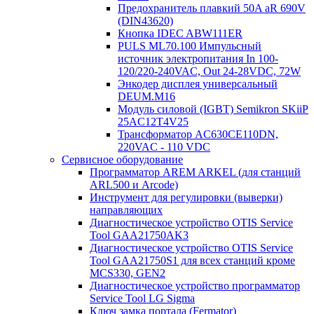
Предохранитель плавкий 50A aR 690V
(DIN43620)
Кнопка IDEC ABW111ER
PULS ML70.100 Импульсный
источник электропитания In 100-
120/220-240VAC, Out 24-28VDC, 72W
Энкодер дисплея универсальный
DEUM.M16
Модуль силовой (IGBT) Semikron SKiiP
25AC12T4V25
Трансформатор AC630CE110DN,
220VAC - 110 VDC
Сервисное оборудование
Программатор AREM ARKEL (для станций
ARL500 и Arcode)
Инструмент для регулировки (выверки)
направляющих
Диагностическое устройство OTIS Service
Tool GAA21750AK3
Диагностическое устройство OTIS Service
Tool GAA21750S1 для всех станций кроме
MCS330, GEN2
Диагностическое устройство программатор
Service Tool LG Sigma
Ключ замка портала (Fermator)