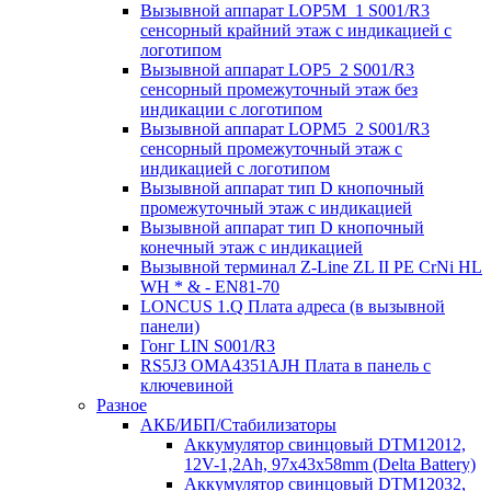
Вызывной аппарат LOP5M_1 S001/R3
сенсорный крайний этаж с индикацией с
логотипом
Вызывной аппарат LOP5_2 S001/R3
сенсорный промежуточный этаж без
индикации с логотипом
Вызывной аппарат LOPM5_2 S001/R3
сенсорный промежуточный этаж с
индикацией с логотипом
Вызывной аппарат тип D кнопочный
промежуточный этаж с индикацией
Вызывной аппарат тип D кнопочный
конечный этаж с индикацией
Вызывной терминал Z-Line ZL II PE CrNi HL
WH * & - EN81-70
LONCUS 1.Q Плата адреса (в вызывной
панели)
Гонг LIN S001/R3
RS5J3 OMA4351AJH Плата в панель с
ключевиной
Разное
АКБ/ИБП/Стабилизаторы
Аккумулятор свинцовый DTM12012,
12V-1,2Ah, 97х43х58mm (Delta Battery)
Аккумулятор свинцовый DTM12032,