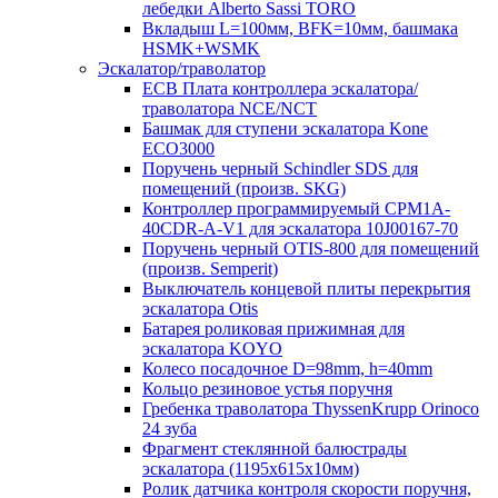
лебедки Alberto Sassi TORO
Вкладыш L=100мм, BFK=10мм, башмака
HSMK+WSMK
Эскалатор/траволатор
ECB Плата контроллера эскалатора/
траволатора NCE/NCT
Башмак для ступени эскалатора Kone
ECO3000
Поручень черный Schindler SDS для
помещений (произв. SKG)
Контроллер программируемый CPM1A-
40CDR-A-V1 для эскалатора 10J00167-70
Поручень черный OTIS-800 для помещений
(произв. Semperit)
Выключатель концевой плиты перекрытия
эскалатора Otis
Батарея роликовая прижимная для
эскалатора KOYO
Колесо посадочное D=98mm, h=40mm
Кольцо резиновое устья поручня
Гребенка траволатора ThyssenKrupp Orinoco
24 зуба
Фрагмент стеклянной балюстрады
эскалатора (1195х615х10мм)
Ролик датчика контроля скорости поручня,