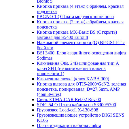
Bionic 5
Кнопка приказа (4 этаж) с брайлем, красная
подсветка
PBGNO 1.Q Плата модуля кнопочного
Кнопка приказа (2 этаж) с брайлем, красная
подсветка
Кнопка приказа MX-Basic BS (Открыть)
матовая для S5400 Eurolift
Нажимной элемент кнопки (G) BP GS1 PT с
брайлем
BSI 3400, Блок аварийного освещения лифта
Sodimas
Ключевина Otis, 24В шлифованная тип А
ключ SH1 (не вынимаемый ключ в
положении 1)
Ключевина лючка (ключ KABA 300)
Кнопка вызова для OTIS-2000/GeN2, зелёная
подсветка, полированая, D=27,5mm, AMP
(4pin 3wires)
Связь ETMA-CAR Rel.02 Rev.00
SDIC 54.Q Плата кабины на S3300/5300
Грузовзвес Load-cell X-130-S08
Грузовзвешивающее устройство DIGI SENS
KL66
Плата индикации кабины лифта