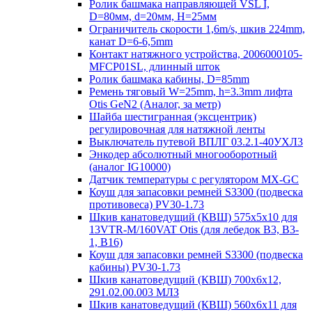
Ролик башмака направляющей VSL I,
D=80мм, d=20мм, H=25мм
Ограничитель скорости 1,6m/s, шкив 224mm,
канат D=6-6,5mm
Контакт натяжного устройства, 2006000105-
MFCP01SL, длинный шток
Ролик башмака кабины, D=85mm
Ремень тяговый W=25mm, h=3.3mm лифта
Otis GeN2 (Аналог, за метр)
Шайба шестигранная (эксцентрик)
регулировочная для натяжной ленты
Выключатель путевой ВПЛГ 03.2.1-40УХЛ3
Энкодер абсолютный многооборотный
(аналог IG10000)
Датчик температуры с регулятором MX-GC
Коуш для запасовки ремней S3300 (подвеска
противовеса) PV30-1.73
Шкив канатоведущий (КВШ) 575х5х10 для
13VTR-M/160VAT Otis (для лебедок B3, B3-
1, B16)
Коуш для запасовки ремней S3300 (подвеска
кабины) PV30-1.73
Шкив канатоведущий (КВШ) 700х6х12,
291.02.00.003 МЛЗ
Шкив канатоведущий (КВШ) 560х6х11 для