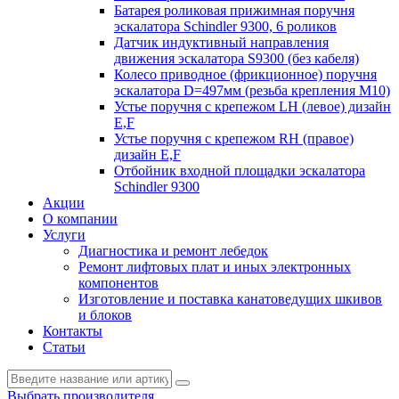
Батарея роликовая прижимная поручня
эскалатора Schindler 9300, 6 роликов
Датчик индуктивный направления
движения эскалатора S9300 (без кабеля)
Колесо приводное (фрикционное) поручня
эскалатора D=497мм (резьба крепления M10)
Устье поручня с крепежом LH (левое) дизайн
E,F
Устье поручня с крепежом RH (правое)
дизайн E,F
Отбойник входной площадки эскалатора
Schindler 9300
Акции
О компании
Услуги
Диагностика и ремонт лебедок
Ремонт лифтовых плат и иных электронных
компонентов
Изготовление и поставка канатоведущих шкивов
и блоков
Контакты
Статьи
Выбрать производителя