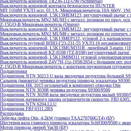
Выключатель концевой TR236-11z-U90 (Schmersal)
Выключатель концевой контакта безопасности HUNTER
МП 1104М УХЛ3 исп. 01.1А, Микровыключатель 10А 660V, 1
Выключатель концевой, L5K13MEM123, регулируемый рычаг с м
Микровыключатель MN2 MUM3 с металл. роликом по прод. оси 
Z-15GQ-B Микровыключатель (Omron)
Выключатель концевой, L5K13MEM122, регулируемый рычаг с м
Микровыключатель MN2 MUM8 с металл. роликом по попереч. о
Выключатель концевой, L5K13MEP122, угловой 2-х направлен
Выключатель путевой ВП83-Г23-231-55 УХЛ3.16 несамовозвра
Выключатель концевой, L5K13MUM331R, линейный 3-напр. (
Выключатель концевой KZ-8108 (TZ-8108) регулируемый рыча
Выключатель концевой, L5K13MIM311 угловой однонаправленн
Выключатель концевой Z4V7H-11z-1058/2654 с большим рег. рол
Z-15GD-B Микровыключатель с коротким пружинным плунжеро
Подшипники
Подшипник NTN 30213 U вала звездочки редуктора большой S9
Сальник (манжета) червяка редуктора привода эскалатора S9300
Подшипник HK 1015 игольчатый в компонент отводки Otis
Подшипник NTN 30308 червяка редуктора S9300/9500
Подшипник NTN 30208 вала звездочки редуктора малый S9300/
Подшипник натяжного шкива ограничителя скорости, FBJ 6305
Подшипник NTN 6204.LLU
Подшипник FBJ 6311.2RS
Распродажа
Лебедка лифта Otis, 4,2kW (тормоз TAA270760GT4) (БУ)
Шестерня вала главного привода эскалатора Sch9300/9500 с ава
Мотор привода дверей Var30 (БУ)