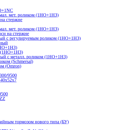
NO+1NC
ал. мет. роликом (1НО+1НЗ)
на стержне
ал. мет. роликом (1НО+1НЗ)
си на стержне
ный с регулируемым роликом (1НО+1НЗ)
тный
1НО+1НЗ)
г (1НО+1НЗ)
ый с металл. роликом (1НО+1НЗ)
иком (Schmersal)
м (Omron)
300/9500
 40х52х7
9500
.ZZ
рийным тормозом нового типа (БУ)