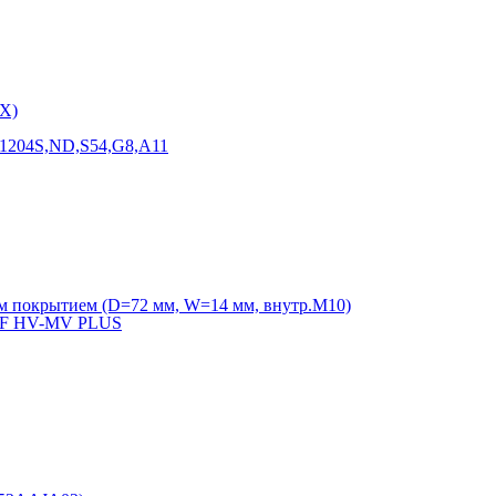
X)
F1204S,ND,S54,G8,A11
м покрытием (D=72 мм, W=14 мм, внутр.М10)
VVF HV-MV PLUS