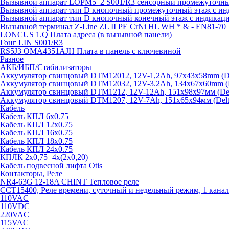
Вызывной аппарат LOPM5_2 S001/R3 сенсорный промежуточный
Вызывной аппарат тип D кнопочный промежуточный этаж с ин
Вызывной аппарат тип D кнопочный конечный этаж с индикац
Вызывной терминал Z-Line ZL II PE CrNi HL WH * & - EN81-70
LONCUS 1.Q Плата адреса (в вызывной панели)
Гонг LIN S001/R3
RS5J3 OMA4351AJH Плата в панель с ключевиной
Разное
АКБ/ИБП/Стабилизаторы
Аккумулятор свинцовый DTM12012, 12V-1,2Ah, 97х43х58mm (Del
Аккумулятор свинцовый DTM12032, 12V-3.2Ah, 134x67x60mm (De
Аккумулятор свинцовый DTM1212, 12V-12Ah, 151х98х97мм (Delt
Аккумулятор свинцовый DTM1207, 12V-7Ah, 151х65х94мм (Delta
Кабель
Кабель КПЛ 6х0.75
Кабель КПЛ 12х0.75
Кабель КПЛ 16х0.75
Кабель КПЛ 18х0.75
Кабель КПЛ 24х0.75
КПЛК 2х0,75+4х(2х0,20)
Кабель подвесной лифта Otis
Контакторы, Реле
NR4-63G 12-18A CHINT Тепловое реле
CCT15400, Реле времени, суточный и недельный режим, 1 канал
110VAC
110VDC
220VAC
115VAC