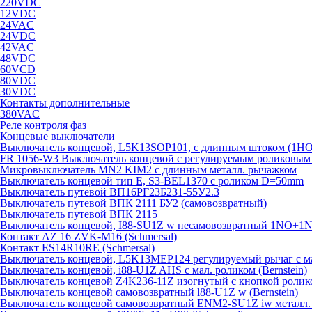
220VDC
12VDC
24VAC
24VDC
42VAC
48VDC
60VCD
80VDC
30VDC
Контакты дополнительные
380VAC
Реле контроля фаз
Концевые выключатели
Выключатель концевой, L5K13SOP101, с длинным штоком (1Н
FR 1056-W3 Выключатель концевой с регулируемым роликовым то
Микровыключатель MN2 KIM2 с длинным металл. рычажком
Выключатель концевой тип Е, S3-BEL1370 с роликом D=50mm
Выключатель путевой ВП16РГ23Б231-55У2.3
Выключатель путевой ВПК 2111 БУ2 (самовозвратный)
Выключатель путевой ВПК 2115
Выключатель концевой, I88-SU1Z w несамовозвратный 1NO+1NC
Контакт AZ 16 ZVK-M16 (Schmersal)
Контакт ES14R10RE (Schmersal)
Выключатель концевой, L5K13MEP124 регулируемый рычаг с м
Выключатель концевой, i88-U1Z AHS с мал. роликом (Bernstein)
Выключатель концевой Z4K236-11Z изогнутый с кнопкой ролик
Выключатель концевой самовозвратный l88-U1Z w (Bernstein)
Выключатель концевой самовозвратный ENM2-SU1Z iw металл. к