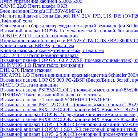
Пульт управления кабиной S3300/5300
CANIC 22.Q Плата шкафа OKR
Блок питания Hengfu HF150W-SMF-24
Магнитный датчик Зоны Дверей 1LV, 2LV, IPD, UIS, DIS (OVF2
Лифтовой холл
Ключевина в сборе для перехода в пожарный режим лифта Schind
Вызывной аппарат LOP5B_1 с механической кнопкой, без инди
LONDY 2.Q Плата табло индикации
Индикация этажной площадки FAA23550W OTIS FBA23600V1 
Кнопка вызова, ВВЕРХ, с брайлем
Кнопка вызова, промежуточный этаж, с брайлем
DCL-244 Плата приказного аппарата
Вызывная панель LOP GS 100 P-2WSF (промежуточный этаж), б
BLINVHG 1.Q Плата табло индикации
DHL-270 Плата этажная
BIOAPRL 1.Q Плата индикиции, красный цвет на Schindler 300
Вызывная панель LOP GS 300 PG-2BSF (Вверх/Вниз), белый, вр
MAD1.Q Плата индикации
Вызывная панель PSF8524CLOP.2 (пожарная мет.кнопки) 85х2
FHS0DWF Плата вызывной панели сегментная
Вызывная панель с 1 кнопкой SCHEDA PIANO E10
Вызывная панель PSF1227CLOP.2 (пожарная мет.кнопки) 128х
Вызывная панель PSX1227CLOP.2 кнопки MX-Basic BS 128х27
Вызывной аппарат LOP5B_2 с двумя механическими кнопками, 
Вызывная панель PSX8524CLOP.2 кнопки MX-Basic BS 85х240
Вызывной аппарат LOP5_1 S001/R3 сенсорный крайний этаж бе
Вызывной аппарат LOP5M_1 S001/R3 сенсорный крайний этаж 
Вызывной аппарат LOP5_2 S001/R3 сенсорный промежуточный 