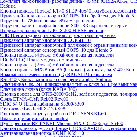
Комплект лыж отводки (рабочая длина 445 мм) (C152AAKA+C
Кабина
Кнопка приказа (1 этаж) KT40 STEP, 40х40 голубая подсветка (
Приказной аппарат сенсорный COP5_10 с брайлем для Bionic 5
Поручень L=780mm нержавейка + крепление
Поручень кабины лифта боковой S001 R3 окрашеный серый
Индикатор накладной LIP GS 300 H BSF черный
C3D Плата индикации кабины лифта, синяя подсветка
Приказной аппарат кнопочный COP5B_10
Приказной аппарат кнопочный для людей с ограниченными во
Приказной аппарат сенсорный COP5_10 для Bionic 5
Кнопка приказа (4 этаж) с брайлем, красная подсветка
PBGNO 1.Q Плата модуля кнопочного
Кнопка приказа (2 этаж) с брайлем, красная подсветка
Кнопка приказа MX-Basic BS (Открыть) матовая для S5400 Euroli
Нажимной элемент кнопки (G) BP GS1 PT с брайлем
BSI 3400, Блок аварийного освещения лифта Sodimas
Ключевина Otis, 24В шлифованная тип А ключ SH1 (не вынима
Ключевина лючка (ключ KABA 300)
Кнопка вызова для OTIS-2000/GeN2, зелёная подсветка, полиров
Связь ETMA-CAR Rel.02 Rev.00
SDIC 54.Q Плата кабины на S3300/5300
Грузовзвес Load-cell X-130-S08
Грузовзвешивающее устройство DIGI SENS KL66
Плата индикации кабины лифта
Пульт ревизии RE-PANEL Miconic MX-GC 2006 для S5400
Кнопка приказа круглая (-1 этаж) KDS50 AVDBUT серебристая 
Антивандальная кнопка KONE KSS140