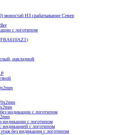
0) моностаб НЗ срабатывание Cевер
ler
кации с логотипом
(FBA610AZ1)
елый, накладной
AP
езной
40х2mm
270х2mm
0х2mm
без индикации с логотипом
х2mm
з индикации с логотипом
с индикацией с логотипом
этаж без индикации с логотипом