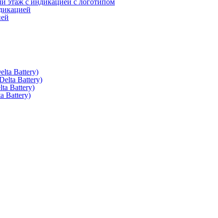
 этаж с индикацией с логотипом
дикацией
ией
ta Battery)
lta Battery)
a Battery)
 Battery)