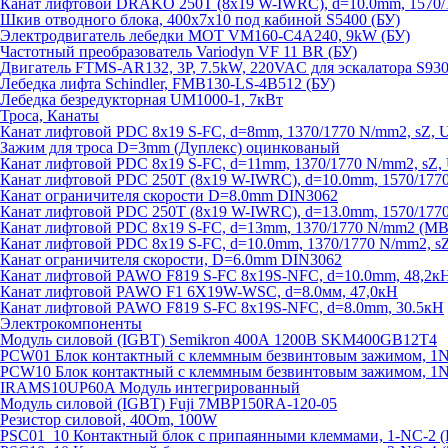
Канат лифтовой DRAKO 250T (8x19 W-IWRC), d=10.0mm, 1570/1
Шкив отводного блока, 400х7х10 под кабиной S5400 (БУ)
Электродвигатель лебедки MOT VM160-C4A240, 9kW (БУ)
Частотный преобразователь Variodyn VF 11 BR (БУ)
Двигатель FTMS-AR132, 3P, 7.5kW, 220VAC для эскалатора S930
Лебедка лифта Schindler, FMB130-LS-4B512 (БУ)
Лебедка безредукторная UM1000-1, 7кВт
Троса, Канаты
Канат лифтовой PDC 8x19 S-FC, d=8mm, 1370/1770 N/mm2, sZ, 
Зажим для троса D=3mm (Дуплекс) оцинкованый
Канат лифтовой PDC 8x19 S-FC, d=11mm, 1370/1770 N/mm2, sZ,
Канат лифтовой PDC 250T (8x19 W-IWRC), d=10.0mm, 1570/1770
Канат ограничителя скорости D=8.0mm DIN3062
Канат лифтовой PDC 250T (8x19 W-IWRC), d=13.0mm, 1570/1770
Канат лифтовой PDC 8х19 S-FC, d=13mm, 1370/1770 N/mm2 (MBL
Канат лифтовой PDC 8x19 S-FC, d=10.0mm, 1370/1770 N/mm2, s
Канат ограничителя скорости, D=6.0mm DIN3062
Канат лифтовой PAWO F819 S-FC 8х19S-NFC, d=10.0mm, 48,2к
Канат лифтовой PAWO F1 6X19W-WSC, d=8.0мм, 47,0кН
Канат лифтовой PAWO F819 S-FC 8х19S-NFC, d=8.0mm, 30.5кН
Электрокомпоненты
Модуль силовой (IGBT) Semikron 400А 1200В SKM400GB12T4
PCW01 Блок контактный с клеммным безвинтовым зажимом, 1
PCW10 Блок контактный с клеммным безвинтовым зажимом, 1N
IRAMS10UP60A Модуль интегрированный
Модуль силовой (IGBT) Fuji 7MBP150RA-120-05
Резистор силовой, 40Om, 100W
PSC01_10 Контактный блок с припаянными клеммами, 1-NC-2 