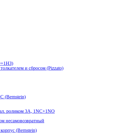
О+1НЗ)
лкателем и сбросом (Pizzato)
 (Bernstein)
ал. роликом 3А, 1NC+1NO
ом несамовозвратный
орпус (Bernstein)