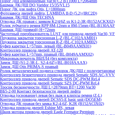
Порог ДШ алюминиевый Var30 C2 BT1000 L=2064mm
Башмак ДК/ДШ DO Varidor 15/35/VL15
Порог ДК для лифта Otis, L=1800mm
Фотозавеса дверей лифта, LAMBDA II-D (5.2) (IRC2D)
Башмак ДК/ДШ Otis TECHNA
Отводка ДК правая с замком K2/4/6Z sx K1-2-3R (B152ACKX02)
Ролик зубчатого ремня RPP 8M-12mm и 8M-15mm (BL-B130AAF
Башмак ДШ (прямой) H=72mm
Частотный преобразователь LUST для привода дверей Var30, V
Пружина закрытия торсионная L-Z (BL-C102AAMI01)
Пружина закрытия торсионная R-Z (BL-C102AAMI02)
Буфер каретки L=57mm, левый (BL-B049AAMX01)
Контроллер привода дверей AT-120
Буфер каретки L=57mm, правый (BL-B049AAMX02)
Микровыключатель ВБПЛ4 (без комплекта)
Замок ДШ (S1-2-3R-L, S2-4-6Z) (BL-B018AAAX)
Замок ДШ Otis PRIMA-S правый
Ролик металлический подвеса створок ДК/ДШ с полиуретановы
Контроллер безщеточного привода дверей Sematiс SDS AC-V
Контроллер привода дверей Sematic SDS DC-PWM Rel.4
Контроллер привода дверей Sematic SZS DC-PWM Rel.4
Тросик бесконечности ДШ L=2879mm BT=1200 Var30
ВБ5-2-00 Контакт безопасности дверей лифта
Отводка (основание) левая без лыж и клипсы ремня (Z-L)
Контроллер привода дверей DCSS5-E basic unit (DO5EM)
Отводка ДК правая без замка K2-4-6Z, K2R (B152ACIX02)
Отводка привода дверей Eshine MS, левая
Шкив мотора привода дверей Eagle Fermator Premium