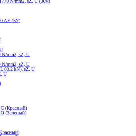
770 N/mm2, sZ, U (30м)
0 AE (БУ)
U
 U
 N/mm2, sZ, U
 N/mm2, sZ, U
 80,2 kN), sZ, U
Z, U
Н
NC (Красный)
O (Зеленый)
(Красный)