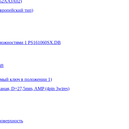
152AAJA02)
Европейский тип)
зможностями 1 PS161060SX.DB
ft
емый ключ в положении 1)
аная, D=27,5mm, AMP (4pin 3wires)
поверхность