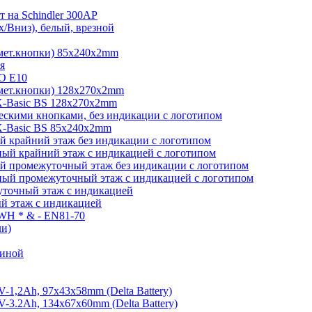
 на Schindler 300AP
/Вниз), белый, врезной
мет.кнопки) 85х240х2mm
я
O E10
мет.кнопки) 128х270х2mm
-Basic BS 128х270х2mm
скими кнопками, без индикации с логотипом
-Basic BS 85х240х2mm
 крайний этаж без индикации с логотипом
ый крайний этаж с индикацией с логотипом
й промежуточный этаж без индикации с логотипом
ый промежуточный этаж с индикацией с логотипом
точный этаж с индикацией
й этаж с индикацией
 WH * & - EN81-70
ли)
виной
1,2Ah, 97х43х58mm (Delta Battery)
3.2Ah, 134x67x60mm (Delta Battery)