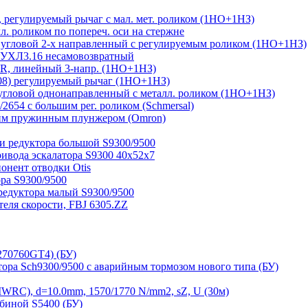
регулируемый рычаг с мал. мет. роликом (1НО+1НЗ)
 роликом по попереч. оси на стержне
угловой 2-х направленный с регулируемым роликом (1НО+1НЗ)
 УХЛ3.16 несамовозвратный
, линейный 3-напр. (1НО+1НЗ)
08) регулируемый рычаг (1НО+1НЗ)
гловой однонаправленный с металл. роликом (1НО+1НЗ)
654 с большим рег. роликом (Schmersal)
им пружинным плунжером (Omron)
и редуктора большой S9300/9500
ривода эскалатора S9300 40х52х7
нент отводки Otis
ра S9300/9500
редуктора малый S9300/9500
ля скорости, FBJ 6305.ZZ
270760GT4) (БУ)
тора Sch9300/9500 с аварийным тормозом нового типа (БУ)
RC), d=10.0mm, 1570/1770 N/mm2, sZ, U (30м)
биной S5400 (БУ)