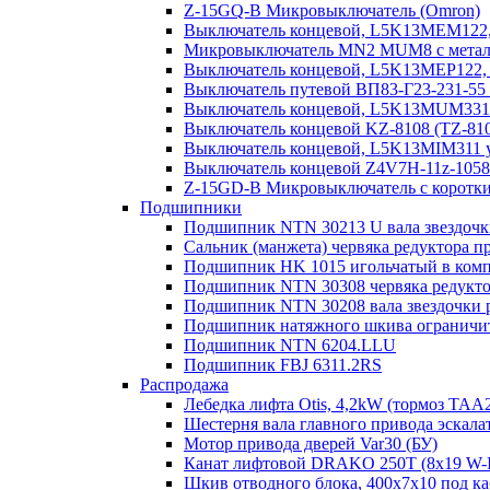
Z-15GQ-B Микровыключатель (Omron)
Выключатель концевой, L5K13MEM122, 
Микровыключатель MN2 MUM8 с металл.
Выключатель концевой, L5K13MEP122, 
Выключатель путевой ВП83-Г23-231-55
Выключатель концевой, L5K13MUM331R
Выключатель концевой KZ-8108 (TZ-81
Выключатель концевой, L5K13MIM311 у
Выключатель концевой Z4V7H-11z-1058/2
Z-15GD-B Микровыключатель с коротк
Подшипники
Подшипник NTN 30213 U вала звездочк
Сальник (манжета) червяка редуктора п
Подшипник HK 1015 игольчатый в компо
Подшипник NTN 30308 червяка редукто
Подшипник NTN 30208 вала звездочки 
Подшипник натяжного шкива ограничите
Подшипник NTN 6204.LLU
Подшипник FBJ 6311.2RS
Распродажа
Лебедка лифта Otis, 4,2kW (тормоз TAA
Шестерня вала главного привода эскала
Мотор привода дверей Var30 (БУ)
Канат лифтовой DRAKO 250T (8x19 W-IW
Шкив отводного блока, 400х7х10 под ка