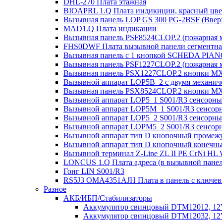
DHL-270 Плата этажная
BIOAPRL 1.Q Плата индикиции, красный цвет
Вызывная панель LOP GS 300 PG-2BSF (Вверх
MAD1.Q Плата индикации
Вызывная панель PSF8524CLOP.2 (пожарная 
FHS0DWF Плата вызывной панели сегментна
Вызывная панель с 1 кнопкой SCHEDA PIAN
Вызывная панель PSF1227CLOP.2 (пожарная 
Вызывная панель PSX1227CLOP.2 кнопки MX
Вызывной аппарат LOP5B_2 с двумя механиче
Вызывная панель PSX8524CLOP.2 кнопки MX
Вызывной аппарат LOP5_1 S001/R3 сенсорный
Вызывной аппарат LOP5M_1 S001/R3 сенсорн
Вызывной аппарат LOP5_2 S001/R3 сенсорны
Вызывной аппарат LOPM5_2 S001/R3 сенсорн
Вызывной аппарат тип D кнопочный промежу
Вызывной аппарат тип D кнопочный конечны
Вызывной терминал Z-Line ZL II PE CrNi HL
LONCUS 1.Q Плата адреса (в вызывной пане
Гонг LIN S001/R3
RS5J3 OMA4351AJH Плата в панель с ключе
Разное
АКБ/ИБП/Стабилизаторы
Аккумулятор свинцовый DTM12012, 12V-
Аккумулятор свинцовый DTM12032, 12V-