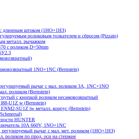
 с длинным штоком (1НО+1НЗ)
гулируемым роликовым толкателем и сбросом (Pizzato)
м металл. рычажком
370 с роликом D=50mm
5У2.3
амовозвратный)
амовозвратный 1NO+1NC (Bernstein)
егулируемый рычаг с мал. роликом 3А, 1NC+1NO
л. роликом (Bernstein)
гнутый с кнопкой роликом несамовозвратный
88-U1Z w (Bernstein)
ENM2-SU1Z iw металл. корпус (Bernstein)
Schmersal)
пасности HUNTER
лючатель 10А 660V, 1NO+1NC
регулируемый рычаг с мал. мет. роликом (1НО+1НЗ)
 роликом по прод. оси на стержне