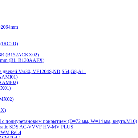
=2064mm
 (IRC2D)
2-3R (B152ACKX02)
15mm (BL-B130AAFX)
а дверей Var30, VF1204S,ND,S54,G8,A11
2AAMI01)
2AAMI02)
MX01)
AMX02)
AX)
Ш с полиуретановым покрытием (D=72 мм, W=14 мм, внутр.М10)
Sematiс SDS AC-VVVF HV-MV PLUS
PWM Rel.4
PWM Rel.4