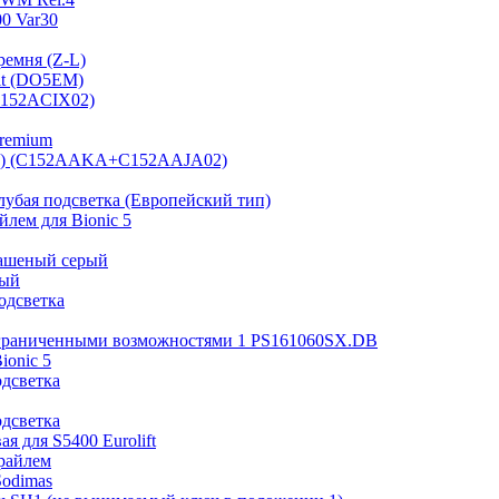
0 Var30
ремня (Z-L)
it (DO5EM)
(B152ACIX02)
Premium
 мм) (C152AAKA+C152AAJA02)
лубая подсветка (Европейский тип)
лем для Bionic 5
рашеный серый
ный
одсветка
ограниченными возможностями 1 PS161060SX.DB
ionic 5
одсветка
одсветка
я для S5400 Eurolift
райлем
Sodimas