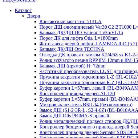
Каталог
Двери
Контактный мост тип 5131.A
Порог ДШ алюминиевый Var30 C2 BT1000 L
Башмак ДК/ДШ DO Varidor 15/35/VL15
Порог ДК для лифта Otis, L=1800mm
Фотозавеса дверей лифта, LAMBDA II-D (5.2)
Башмак ДК/ДШ Otis TECHNA
Отводка ДК правая с замком K2/4/6Z sx K1-
Ролик зубчатого ремня RPP 8M-12mm и 8M-
Башмак ДШ (прямой) H=72mm
Частотный преобразователь LUST для привод
Пружина закрытия торсионная L-Z (BL-C10
Пружина закрытия торсионная R-Z (BL-C10
Буфер каретки L=57mm, левый (BL-B049AA
Контроллер привода дверей AT-120
Буфер каретки L=57mm, правый (BL-B049A
Микровыключатель ВБПЛ4 (без комплекта)
Замок ДШ (S1-2-3R-L, S2-4-6Z) (BL-B018AA
Замок ДШ Otis PRIMA-S правый
Ролик металлический подвеса створок ДК/Д
Контроллер безщеточного привода дверей 
Контроллер привода дверей Sematic SDS DC-
Контроллер привода дверей Sematic SZS DC-