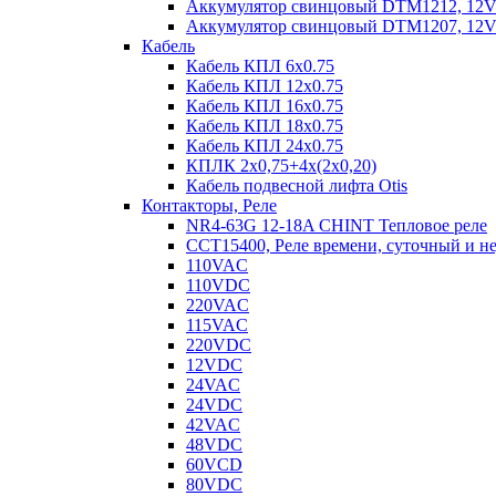
Аккумулятор свинцовый DTM1212, 12V-1
Аккумулятор свинцовый DTM1207, 12V-7
Кабель
Кабель КПЛ 6х0.75
Кабель КПЛ 12х0.75
Кабель КПЛ 16х0.75
Кабель КПЛ 18х0.75
Кабель КПЛ 24х0.75
КПЛК 2х0,75+4х(2х0,20)
Кабель подвесной лифта Otis
Контакторы, Реле
NR4-63G 12-18A CHINT Тепловое реле
CCT15400, Реле времени, суточный и н
110VAC
110VDC
220VAC
115VAC
220VDC
12VDC
24VAC
24VDC
42VAC
48VDC
60VCD
80VDC