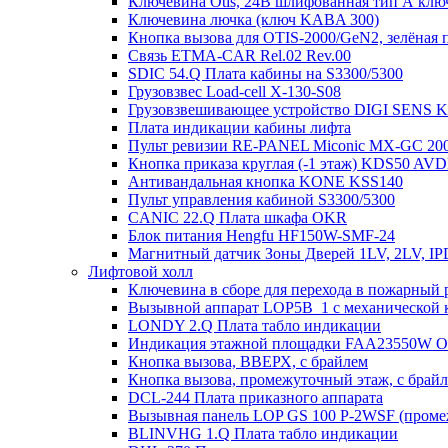
Ключевина Otis, 24В шлифованная тип А клю
Ключевина лючка (ключ KABA 300)
Кнопка вызова для OTIS-2000/GeN2, зелёная п
Связь ETMA-CAR Rel.02 Rev.00
SDIC 54.Q Плата кабины на S3300/5300
Грузовзвес Load-cell X-130-S08
Грузовзвешивающее устройство DIGI SENS 
Плата индикации кабины лифта
Пульт ревизии RE-PANEL Miconic MX-GC 200
Кнопка приказа круглая (-1 этаж) KDS50 AV
Антивандальная кнопка KONE KSS140
Пульт управления кабиной S3300/5300
CANIC 22.Q Плата шкафа OKR
Блок питания Hengfu HF150W-SMF-24
Магнитный датчик Зоны Дверей 1LV, 2LV, IP
Лифтовой холл
Ключевина в сборе для перехода в пожарный 
Вызывной аппарат LOP5B_1 с механической к
LONDY 2.Q Плата табло индикации
Индикация этажной площадки FAA23550W 
Кнопка вызова, ВВЕРХ, с брайлем
Кнопка вызова, промежуточный этаж, с брай
DCL-244 Плата приказного аппарата
Вызывная панель LOP GS 100 P-2WSF (проме
BLINVHG 1.Q Плата табло индикации