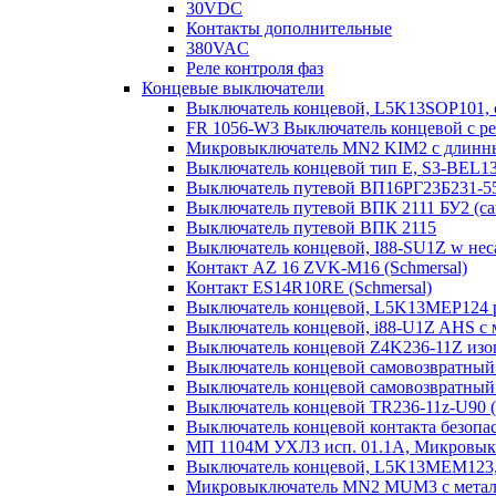
30VDC
Контакты дополнительные
380VAC
Реле контроля фаз
Концевые выключатели
Выключатель концевой, L5K13SOP101,
FR 1056-W3 Выключатель концевой с ре
Микровыключатель MN2 KIM2 с длинны
Выключатель концевой тип Е, S3-BEL1
Выключатель путевой ВП16РГ23Б231-5
Выключатель путевой ВПК 2111 БУ2 (с
Выключатель путевой ВПК 2115
Выключатель концевой, I88-SU1Z w нес
Контакт AZ 16 ZVK-M16 (Schmersal)
Контакт ES14R10RE (Schmersal)
Выключатель концевой, L5K13MEP124 р
Выключатель концевой, i88-U1Z AHS с ма
Выключатель концевой Z4K236-11Z изо
Выключатель концевой самовозвратный l
Выключатель концевой самовозвратный 
Выключатель концевой TR236-11z-U90 (
Выключатель концевой контакта безо
МП 1104М УХЛ3 исп. 01.1А, Микровык
Выключатель концевой, L5K13MEM123, 
Микровыключатель MN2 MUM3 с металл.