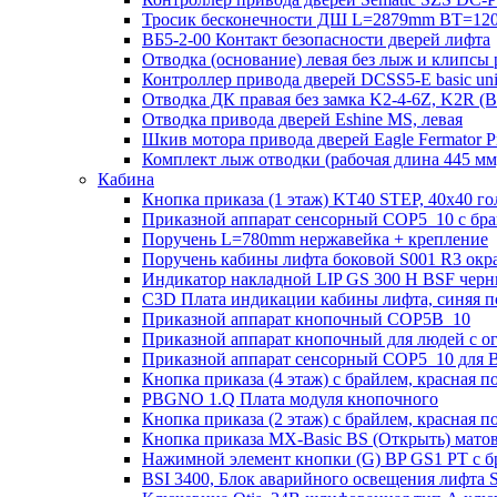
Тросик бесконечности ДШ L=2879mm BT=120
ВБ5-2-00 Контакт безопасности дверей лифта
Отводка (основание) левая без лыж и клипсы 
Контроллер привода дверей DCSS5-E basic un
Отводка ДК правая без замка K2-4-6Z, K2R 
Отводка привода дверей Eshine MS, левая
Шкив мотора привода дверей Eagle Fermator 
Комплект лыж отводки (рабочая длина 445
Кабина
Кнопка приказа (1 этаж) KT40 STEP, 40х40 го
Приказной аппарат сенсорный COP5_10 с брай
Поручень L=780mm нержавейка + крепление
Поручень кабины лифта боковой S001 R3 ок
Индикатор накладной LIP GS 300 H BSF чер
C3D Плата индикации кабины лифта, синяя п
Приказной аппарат кнопочный COP5B_10
Приказной аппарат кнопочный для людей с 
Приказной аппарат сенсорный COP5_10 для B
Кнопка приказа (4 этаж) с брайлем, красная п
PBGNO 1.Q Плата модуля кнопочного
Кнопка приказа (2 этаж) с брайлем, красная п
Кнопка приказа MX-Basic BS (Открыть) матова
Нажимной элемент кнопки (G) BP GS1 PT с б
BSI 3400, Блок аварийного освещения лифта 