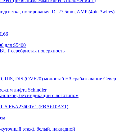
ч SH1 (не вынимаемый ключ в положении 1)
одсветка, полированая, D=27,5mm, AMP (4pin 3wires)
KL66
6 для S5400
DBUT серебристая поверхность
D, UIS, DIS (OVF20) моностаб НЗ срабатывание Cевер
режим лифта Schindler
нопкой, без индикации с логотипом
OTIS FBA23600V1 (FBA610AZ1)
лем
жуточный этаж), белый, накладной