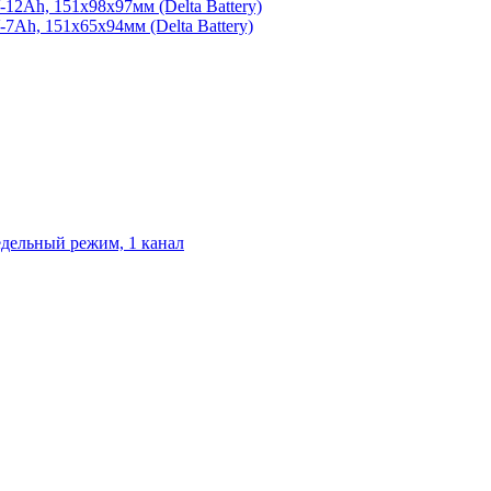
2Ah, 151х98х97мм (Delta Battery)
Ah, 151х65х94мм (Delta Battery)
едельный режим, 1 канал