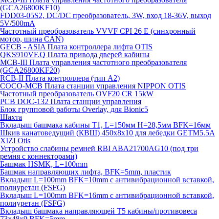
(GCA26800KF10)
FDD03-05S2, DC/DC преобразователь, 3W, вход 18-36V, выход
5V/500mA
Частотный преобразователь VVVF CPI 26 E (синхронный
мотор, шина CAN)
GECB - ASIA Плата контроллера лифта OTIS
QKS910VF.Q Плата привода дверей кабины
MCB-III Плата управления частотного преобразователя
(GCA26800KF20)
RCB-II Плата контроллера (тип A2)
COCO-MCB Плата станции управления NIPPON OTIS
Частотный преобразователь OVF20 CR 15kW
PCB DOC-132 Плата станции управления
Блок групповой работы Overlay, для Bionic5
Шахта
Вкладыш башмака кабины T1, L=150мм H=28,5мм BFK=16мм
Шкив канатоведущий (КВШ) 450х8х10 для лебедки GETM5.5A
XIZI Otis
Устройство слабины ремней RBI ABA21700AG10 (под три
ремня с коннекторами)
Башмак HSMK, L=100mm
Башмак направляющих лифта, BFK=5mm, пластик
Вкладыш L=100mm BFK=10mm с антивибрационной вставкой,
полиуретан (FSFG)
Вкладыш L=100mm BFK=16mm с антивибрационной вставкой,
полиуретан (FSFG)
Вкладыш башмака направляющей T5 кабины/противовеса
73х48х9 BFK=5mm