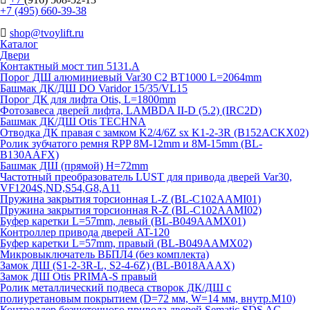
+7 (495) 660-39-38
shop@tvoylift.ru
Каталог
Двери
Контактный мост тип 5131.A
Порог ДШ алюминиевый Var30 C2 BT1000 L=2064mm
Башмак ДК/ДШ DO Varidor 15/35/VL15
Порог ДК для лифта Otis, L=1800mm
Фотозавеса дверей лифта, LAMBDA II-D (5.2) (IRC2D)
Башмак ДК/ДШ Otis TECHNA
Отводка ДК правая с замком K2/4/6Z sx K1-2-3R (B152ACKX02)
Ролик зубчатого ремня RPP 8M-12mm и 8M-15mm (BL-
B130AAFX)
Башмак ДШ (прямой) H=72mm
Частотный преобразователь LUST для привода дверей Var30,
VF1204S,ND,S54,G8,A11
Пружина закрытия торсионная L-Z (BL-C102AAMI01)
Пружина закрытия торсионная R-Z (BL-C102AAMI02)
Буфер каретки L=57mm, левый (BL-B049AAMX01)
Контроллер привода дверей AT-120
Буфер каретки L=57mm, правый (BL-B049AAMX02)
Микровыключатель ВБПЛ4 (без комплекта)
Замок ДШ (S1-2-3R-L, S2-4-6Z) (BL-B018AAAX)
Замок ДШ Otis PRIMA-S правый
Ролик металлический подвеса створок ДК/ДШ с
полиуретановым покрытием (D=72 мм, W=14 мм, внутр.М10)
Контроллер безщеточного привода дверей Sematiс SDS AC-