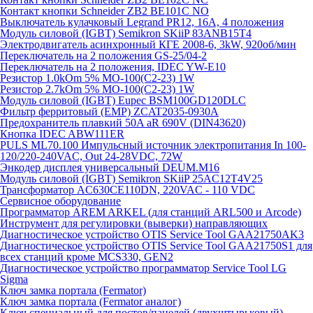
Контакт кнопки Schneider ZB2 BE101C NO
Выключатель кулачковый Legrand PR12, 16A, 4 положения
Модуль силовой (IGBT) Semikron SKiiP 83ANB15T4
Электродвигатель асинхронный КГЕ 2008-6, 3kW, 920об/мин
Переключатель на 2 положения GS-25/04-2
Переключатель на 2 положения, IDEC YW-E10
Резистор 1.0kOm 5% МО-100(С2-23) 1W
Резистор 2.7kOm 5% МО-100(С2-23) 1W
Модуль силовой (IGBT) Eupec BSM100GD120DLC
Фильтр ферритовый (EMP) ZCAT2035-0930A
Предохранитель плавкий 50A aR 690V (DIN43620)
Кнопка IDEC ABW111ER
PULS ML70.100 Импульсный источник электропитания In 100-
120/220-240VAC, Out 24-28VDC, 72W
Энкодер дисплея универсальный DEUM.M16
Модуль силовой (IGBT) Semikron SKiiP 25AC12T4V25
Трансформатор AC630CE110DN, 220VAC - 110 VDC
Сервисное оборудование
Программатор AREM ARKEL (для станций ARL500 и Arcode)
Инструмент для регулировки (выверки) направляющих
Диагностическое устройство OTIS Service Tool GAA21750AK3
Диагностическое устройство OTIS Service Tool GAA21750S1 для
всех станций кроме MCS330, GEN2
Диагностическое устройство программатор Service Tool LG
Sigma
Ключ замка портала (Fermator)
Ключ замка портала (Fermator аналог)
Ключ специальный для постов/панелей (двухштырьковый)