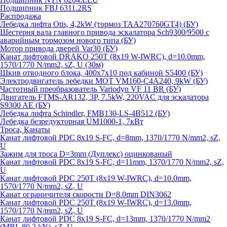
Подшипник FBJ 6311.2RS
Распродажа
Лебедка лифта Otis, 4,2kW (тормоз TAA270760GT4) (БУ)
Шестерня вала главного привода эскалатора Sch9300/9500 с
аварийным тормозом нового типа (БУ)
Мотор привода дверей Var30 (БУ)
Канат лифтовой DRAKO 250T (8x19 W-IWRC), d=10.0mm,
1570/1770 N/mm2, sZ, U (30м)
Шкив отводного блока, 400х7х10 под кабиной S5400 (БУ)
Электродвигатель лебедки MOT VM160-C4A240, 9kW (БУ)
Частотный преобразователь Variodyn VF 11 BR (БУ)
Двигатель FTMS-AR132, 3P, 7.5kW, 220VAC для эскалатора
S9300 AE (БУ)
Лебедка лифта Schindler, FMB130-LS-4B512 (БУ)
Лебедка безредукторная UM1000-1, 7кВт
Троса, Канаты
Канат лифтовой PDC 8x19 S-FC, d=8mm, 1370/1770 N/mm2, sZ,
U
Зажим для троса D=3mm (Дуплекс) оцинкованый
Канат лифтовой PDC 8x19 S-FC, d=11mm, 1370/1770 N/mm2, sZ,
U
Канат лифтовой PDC 250T (8x19 W-IWRC), d=10.0mm,
1570/1770 N/mm2, sZ, U
Канат ограничителя скорости D=8.0mm DIN3062
Канат лифтовой PDC 250T (8x19 W-IWRC), d=13.0mm,
1570/1770 N/mm2, sZ, U
Канат лифтовой PDC 8х19 S-FC, d=13mm, 1370/1770 N/mm2
(MBL 80,2 kN), sZ, U