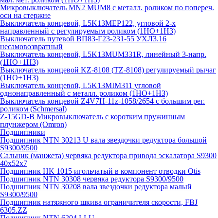
Микровыключатель MN2 MUM8 с металл. роликом по попереч.
оси на стержне
Выключатель концевой, L5K13MEP122, угловой 2-х
направленный с регулируемым роликом (1НО+1НЗ)
Выключатель путевой ВП83-Г23-231-55 УХЛ3.16
несамовозвратный
Выключатель концевой, L5K13MUM331R, линейный 3-напр.
(1НО+1НЗ)
Выключатель концевой KZ-8108 (TZ-8108) регулируемый рычаг
(1НО+1НЗ)
Выключатель концевой, L5K13MIM311 угловой
однонаправленный с металл. роликом (1НО+1НЗ)
Выключатель концевой Z4V7H-11z-1058/2654 с большим рег.
роликом (Schmersal)
Z-15GD-B Микровыключатель с коротким пружинным
плунжером (Omron)
Подшипники
Подшипник NTN 30213 U вала звездочки редуктора большой
S9300/9500
Сальник (манжета) червяка редуктора привода эскалатора S9300
40х52х7
Подшипник HK 1015 игольчатый в компонент отводки Otis
Подшипник NTN 30308 червяка редуктора S9300/9500
Подшипник NTN 30208 вала звездочки редуктора малый
S9300/9500
Подшипник натяжного шкива ограничителя скорости, FBJ
6305.ZZ
Подшипник NTN 6204.LLU