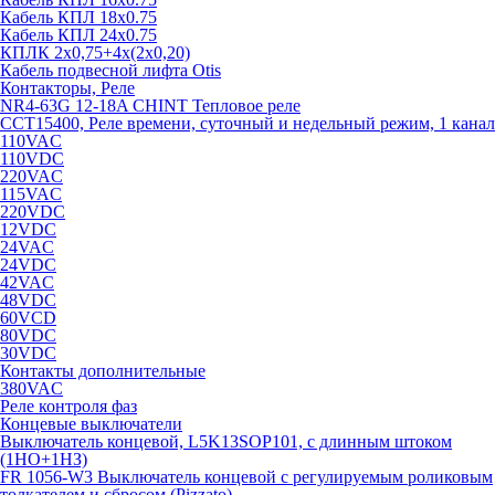
Кабель КПЛ 18х0.75
Кабель КПЛ 24х0.75
КПЛК 2х0,75+4х(2х0,20)
Кабель подвесной лифта Otis
Контакторы, Реле
NR4-63G 12-18A CHINT Тепловое реле
CCT15400, Реле времени, суточный и недельный режим, 1 канал
110VAC
110VDC
220VAC
115VAC
220VDC
12VDC
24VAC
24VDC
42VAC
48VDC
60VCD
80VDC
30VDC
Контакты дополнительные
380VAC
Реле контроля фаз
Концевые выключатели
Выключатель концевой, L5K13SOP101, с длинным штоком
(1НО+1НЗ)
FR 1056-W3 Выключатель концевой с регулируемым роликовым
толкателем и сбросом (Pizzato)