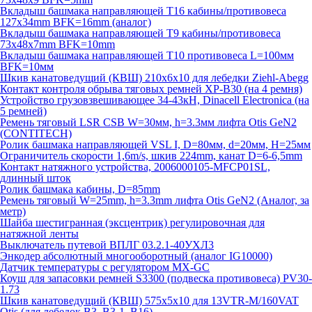
Вкладыш башмака направляющей T16 кабины/противовеса
127х34mm BFK=16mm (аналог)
Вкладыш башмака направляющей T9 кабины/противовеса
73х48х7mm BFK=10mm
Вкладыш башмака направляющей T10 противовеса L=100мм
BFK=10мм
Шкив канатоведущий (КВШ) 210х6х10 для лебедки Ziehl-Abegg
Контакт контроля обрыва тяговых ремней XP-B30 (на 4 ремня)
Устройство грузовзвешивающее 34-43кН, Dinacell Electronica (на
5 ремней)
Ремень тяговый LSR CSB W=30мм, h=3.3мм лифта Otis GeN2
(CONTITECH)
Ролик башмака направляющей VSL I, D=80мм, d=20мм, H=25мм
Ограничитель скорости 1,6m/s, шкив 224mm, канат D=6-6,5mm
Контакт натяжного устройства, 2006000105-MFCP01SL,
длинный шток
Ролик башмака кабины, D=85mm
Ремень тяговый W=25mm, h=3.3mm лифта Otis GeN2 (Аналог, за
метр)
Шайба шестигранная (эксцентрик) регулировочная для
натяжной ленты
Выключатель путевой ВПЛГ 03.2.1-40УХЛ3
Энкодер абсолютный многооборотный (аналог IG10000)
Датчик температуры с регулятором MX-GC
Коуш для запасовки ремней S3300 (подвеска противовеса) PV30-
1.73
Шкив канатоведущий (КВШ) 575х5х10 для 13VTR-M/160VAT
Otis (для лебедок B3, B3-1, B16)