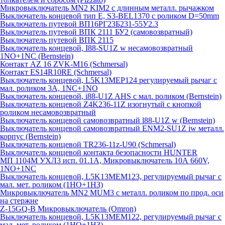
Микровыключатель MN2 KIM2 с длинным металл. рычажком
Выключатель концевой тип Е, S3-BEL1370 с роликом D=50mm
Выключатель путевой ВП16РГ23Б231-55У2.3
Выключатель путевой ВПК 2111 БУ2 (самовозвратный)
Выключатель путевой ВПК 2115
Выключатель концевой, I88-SU1Z w несамовозвратный
1NO+1NC (Bernstein)
Контакт AZ 16 ZVK-M16 (Schmersal)
Контакт ES14R10RE (Schmersal)
Выключатель концевой, L5K13MEP124 регулируемый рычаг с
мал. роликом 3А, 1NC+1NO
Выключатель концевой, i88-U1Z AHS с мал. роликом (Bernstein)
Выключатель концевой Z4K236-11Z изогнутый с кнопкой
роликом несамовозвратный
Выключатель концевой самовозвратный l88-U1Z w (Bernstein)
Выключатель концевой самовозвратный ENM2-SU1Z iw металл.
корпус (Bernstein)
Выключатель концевой TR236-11z-U90 (Schmersal)
Выключатель концевой контакта безопасности HUNTER
МП 1104М УХЛ3 исп. 01.1А, Микровыключатель 10А 660V,
1NO+1NC
Выключатель концевой, L5K13MEM123, регулируемый рычаг с
мал. мет. роликом (1НО+1НЗ)
Микровыключатель MN2 MUM3 с металл. роликом по прод. оси
на стержне
Z-15GQ-B Микровыключатель (Omron)
Выключатель концевой, L5K13MEM122, регулируемый рычаг с
мал. мет. роликом (1НО+1НЗ)