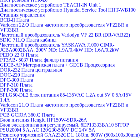
Диагностическое устройство TEACH-IN Unit 1
Диагностическое устройство Hyundai Service Tool HHT-WB100
Станция управления
BCB-II Плата
Variocon 22.Q Плата частотного преобразователя VF22BR и
VF33BR
Частотный преобразователь Variodyn VF 22 BR (DR-VAB22)
SDIC 711.Q Плата кабины
Частотный преобразователь YASKAWA J1000 CIMR-
JCBA0002BAA, 200V ND: 1.9A/0.4kW HD: 1.6A/0.2kW
PEBO 22.Q Плата
РТ3АВ- 5037 Плата фильтр питания
GECB-AP Материнская плата + GECB Процессорная
DOR-232 Плата центральная
DOC-220 Плата
DPC-300 Плата
DPP-310 Плата
DPP-300 Плата
SPLG50-DL2 блок питания 85-135VAC 1,2А out 5V 0,5А/15V
1,4А
Variocon 21.Q Плата частотного преобразователя VF22BR и
VF33BR
PCB GCIOA 360.Q Плата
Блок питания Hengfu HF150W-SDR-26A
Блок электропитания регулируемый, 6EP13333BA10 SITOP
PSU200M 5 A, AC 120/230-500V DC 24V 5A
Резистор тормозной GAA232GD1, 18Om, 800W (500x100x30mm)
MCB-III Плата управления частотного преобразователя