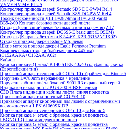
VVVF HV-MV PLUS
Контроллер привода дверей Sematic SDS DC-PWM Rel.4
Контроллер привода дверей Sematic SZS DC-PWM Rel.4
Тросик бесконечности ДШ L=2879mm BT=1200 Var30
ВБ5-2-00 Контакт безопасности дверей лифта
Отводка (основание) левая без лыж и клипсы ремня (Z-L)
Контроллер привода дверей DCSS5-E basic unit (DO5EM)
Отводка ДК правая без замка K2-4-6Z, K2R (B152ACIX02)
Отводка привода дверей Eshine MS, левая
Шкив мотора привода дверей Eagle Fermator Premium
Комплект лыж отводки (рабочая длина 445 мм)
(C152AAKA+C152AAJA02)
Кабина
Кнопка приказа (1 этаж) KT40 STEP, 40х40 голубая подсветка
(Европейский тип)
Приказной аппарат сенсорный COP5_10 с брайлем для Bionic 5
Поручень L=780mm нержавейка + крепление
Поручень кабины лифта боковой S001 R3 окрашеный серый
Индикатор накладной LIP GS 300 H BSF черный
C3D Плата индикации кабины лифта, синяя подсветка
Приказной аппарат кнопочный COP5B_10
Приказной аппарат кнопочный для людей с ограниченными
возможностями 1 PS161060SX.DB
Приказной аппарат сенсорный COP5_10 для Bionic 5
Кнопка приказа (4 этаж) с брайлем, красная подсветка
PBGNO 1.Q Плата модуля кнопочного
Кнопка приказа (2 этаж) с брайлем, красная подсветка
Кнопка приказа MX-Basic BS (Открыть) матовая для S5400