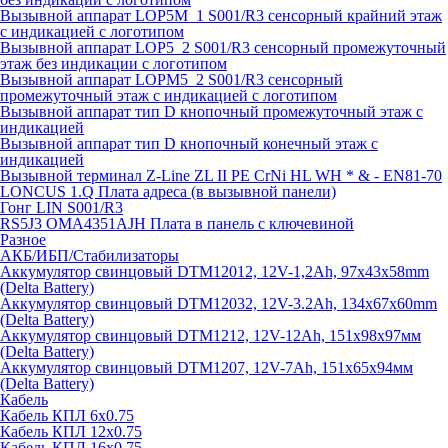
Вызывной аппарат LOP5M_1 S001/R3 сенсорный крайний этаж
с индикацией с логотипом
Вызывной аппарат LOP5_2 S001/R3 сенсорный промежуточный
этаж без индикации с логотипом
Вызывной аппарат LOPM5_2 S001/R3 сенсорный
промежуточный этаж с индикацией с логотипом
Вызывной аппарат тип D кнопочный промежуточный этаж с
индикацией
Вызывной аппарат тип D кнопочный конечный этаж с
индикацией
Вызывной терминал Z-Line ZL II PE CrNi HL WH * & - EN81-70
LONCUS 1.Q Плата адреса (в вызывной панели)
Гонг LIN S001/R3
RS5J3 OMA4351AJH Плата в панель с ключевиной
Разное
АКБ/ИБП/Стабилизаторы
Аккумулятор свинцовый DTM12012, 12V-1,2Ah, 97х43х58mm
(Delta Battery)
Аккумулятор свинцовый DTM12032, 12V-3.2Ah, 134x67x60mm
(Delta Battery)
Аккумулятор свинцовый DTM1212, 12V-12Ah, 151х98х97мм
(Delta Battery)
Аккумулятор свинцовый DTM1207, 12V-7Ah, 151х65х94мм
(Delta Battery)
Кабель
Кабель КПЛ 6х0.75
Кабель КПЛ 12х0.75
Кабель КПЛ 16х0.75