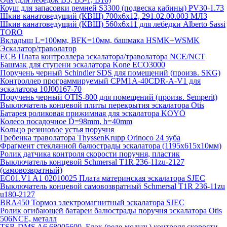
Коуш для запасовки ремней S3300 (подвеска кабины) PV30-1.73
Шкив канатоведущий (КВШ) 700х6х12, 291.02.00.003 МЛЗ
Шкив канатоведущий (КВШ) 560х6х11 для лебедки Alberto Sassi
TORO
Вкладыш L=100мм, BFK=10мм, башмака HSMK+WSMK
Эскалатор/траволатор
ECB Плата контроллера эскалатора/траволатора NCE/NCT
Башмак для ступени эскалатора Kone ECO3000
Поручень черный Schindler SDS для помещений (произв. SKG)
Контроллер программируемый CPM1A-40CDR-A-V1 для
эскалатора 10J00167-70
Поручень черный OTIS-800 для помещений (произв. Semperit)
Выключатель концевой плиты перекрытия эскалатора Otis
Батарея роликовая прижимная для эскалатора KOYO
Колесо посадочное D=98mm, h=40mm
Кольцо резиновое устья поручня
Гребенка траволатора ThyssenKrupp Orinoco 24 зуба
Фрагмент стеклянной балюстрады эскалатора (1195х615х10мм)
Ролик датчика контроля скорости поручня, пластик
Выключатель концевой Schmersal T1R 236-11zu-2127
(самовозвратный)
EC01.V1 A1 02010025 Плата материнская эскалатора SJEC
Выключатель концевой самовозвратный Schmersal T1R 236-11zu
u180-2127
BRA450 Тормоз электромагнитный эскалатора SJEC
Ролик огибающей батареи балюстрады поручня эскалатора Otis
506NCE, металл
TSR-DMS A6 68005600, Блок (реле-модуль) контроля скорости