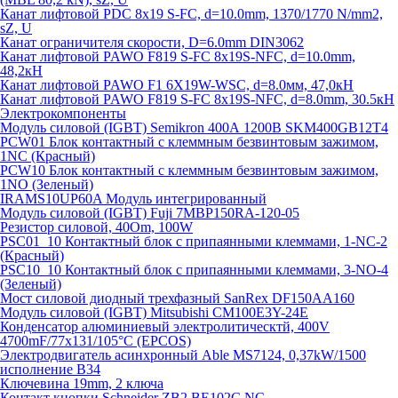
Канат лифтовой PDC 8x19 S-FC, d=10.0mm, 1370/1770 N/mm2,
sZ, U
Канат ограничителя скорости, D=6.0mm DIN3062
Канат лифтовой PAWO F819 S-FC 8х19S-NFC, d=10.0mm,
48,2кН
Канат лифтовой PAWO F1 6X19W-WSC, d=8.0мм, 47,0кН
Канат лифтовой PAWO F819 S-FC 8х19S-NFC, d=8.0mm, 30.5кН
Электрокомпоненты
Модуль силовой (IGBT) Semikron 400А 1200В SKM400GB12T4
PCW01 Блок контактный с клеммным безвинтовым зажимом,
1NC (Красный)
PCW10 Блок контактный с клеммным безвинтовым зажимом,
1NO (Зеленый)
IRAMS10UP60A Модуль интегрированный
Модуль силовой (IGBT) Fuji 7MBP150RA-120-05
Резистор силовой, 40Om, 100W
PSC01_10 Контактный блок с припаянными клеммами, 1-NC-2
(Красный)
PSC10_10 Контактный блок с припаянными клеммами, 3-NO-4
(Зеленый)
Мост силовой диодный трехфазный SanRex DF150AA160
Модуль силовой (IGBT) Mitsubishi CM100E3Y-24E
Конденсатор алюминиевый электролитическтй, 400V
4700mF/77x131/105°C (EPCOS)
Электродвигатель асинхронный Able MS7124, 0,37kW/1500
исполнение В34
Ключевина 19mm, 2 ключа
Контакт кнопки Schneider ZB2 BE102C NC