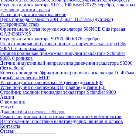
Ступень для эскалатора SJEC, 1000мм/R70x25 серебро, 3 желтых
демаркац. линии краска
Устье поручня эскалатора левое
Цепь привода главного 20B-2, шаг 31.75мм, (дуплекс)
углеродистая сталь
Фронтпанель устья поручня эскалатора 506NCE Otis правая
GAB438BNX5
Ступень для эскалатора S9300, 600/R76 серебро
Ролик прижимной батареи привода поручня эскалатора Otis
506NCE пластиковый
Батарея роликовая прижимная поручня эскалатора Schindler
9300, 6 роликов
Датчик индуктивный направления движения эскалатора S9300
(без кабеля)
Колесо приводное (фрикционное) поручня эскалатора D=497мм
(резьба крепления M10)
Устье поручня с крепежом LH (левое) дизайн E,F
Устье поручня с крепежом RH (правое) дизайн E,F
Отбойник входной площадки эскалатора Schindler 9300
Акции
О компании
Услуги
Диагностика и ремонт лебедок
Ремонт лифтовых плат и иных электронных компонентов
Изготовление и поставка канатоведущих шкивов и блоков
Контакты
Статьи