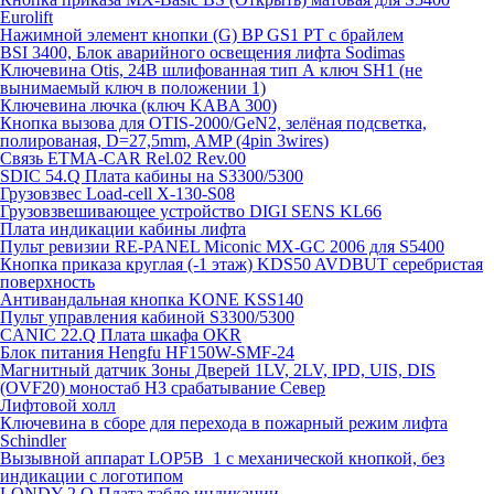
Eurolift
Нажимной элемент кнопки (G) BP GS1 PT с брайлем
BSI 3400, Блок аварийного освещения лифта Sodimas
Ключевина Otis, 24В шлифованная тип А ключ SH1 (не
вынимаемый ключ в положении 1)
Ключевина лючка (ключ KABA 300)
Кнопка вызова для OTIS-2000/GeN2, зелёная подсветка,
полированая, D=27,5mm, AMP (4pin 3wires)
Связь ETMA-CAR Rel.02 Rev.00
SDIC 54.Q Плата кабины на S3300/5300
Грузовзвес Load-cell X-130-S08
Грузовзвешивающее устройство DIGI SENS KL66
Плата индикации кабины лифта
Пульт ревизии RE-PANEL Miconic MX-GC 2006 для S5400
Кнопка приказа круглая (-1 этаж) KDS50 AVDBUT серебристая
поверхность
Антивандальная кнопка KONE KSS140
Пульт управления кабиной S3300/5300
CANIC 22.Q Плата шкафа OKR
Блок питания Hengfu HF150W-SMF-24
Магнитный датчик Зоны Дверей 1LV, 2LV, IPD, UIS, DIS
(OVF20) моностаб НЗ срабатывание Cевер
Лифтовой холл
Ключевина в сборе для перехода в пожарный режим лифта
Schindler
Вызывной аппарат LOP5B_1 с механической кнопкой, без
индикации с логотипом
LONDY 2.Q Плата табло индикации