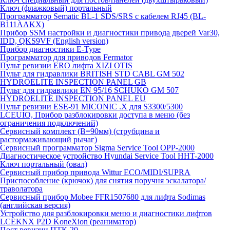
Ключ (флажковый) портальный
Программатор Sematic BL-1 SDS/SRS с кабелем RJ45 (BL-
B111AAKX)
Прибор SSM настройки и диагностики привода дверей Var30,
IDD, QKS9VF (English version)
Прибор диагностики E-Type
Программатор для приводов Fermator
Пульт ревизии ERO лифта XIZI OTIS
Пульт для гидравлики BRITISH STD CABL GM 502
HYDROELITE INSPECTION PANEL GB
Пульт для гидравлики EN 95/16 SCHUKO GM 507
HYDROELITE INSPECTION PANEL EU
Пульт ревизии ESE-91 MICONIC .X для S3300/5300
LCEUIO, Прибор разблокировки доступа в меню (без
ограничения подключений)
Сервисный комплект (В=90мм) (струбцина и
растормаживающий рычаг)
Сервисный программатор Sigma Service Tool OPP-2000
Диагностическое устройство Hyundai Service Tool HHT-2000
Ключ портальный (овал)
Сервисный прибор привода Wittur ECO/MIDI/SUPRA
Приспособление (крючок) для снятия поручня эскалатора/
траволатора
Сервисный прибор Mobee FFR1507680 для лифта Sodimas
(английская версия)
Устройство для разблокировки меню и диагностики лифтов
LCEKNX P2D KoneXion (реаниматор)
Пост ревизии ПТК-20