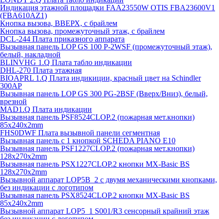
Индикация этажной площадки FAA23550W OTIS FBA23600V1
(FBA610AZ1)
Кнопка вызова, ВВЕРХ, с брайлем
Кнопка вызова, промежуточный этаж, с брайлем
DCL-244 Плата приказного аппарата
Вызывная панель LOP GS 100 P-2WSF (промежуточный этаж),
белый, накладной
BLINVHG 1.Q Плата табло индикации
DHL-270 Плата этажная
BIOAPRL 1.Q Плата индикиции, красный цвет на Schindler
300AP
Вызывная панель LOP GS 300 PG-2BSF (Вверх/Вниз), белый,
врезной
MAD1.Q Плата индикации
Вызывная панель PSF8524CLOP.2 (пожарная мет.кнопки)
85х240х2mm
FHS0DWF Плата вызывной панели сегментная
Вызывная панель с 1 кнопкой SCHEDA PIANO E10
Вызывная панель PSF1227CLOP.2 (пожарная мет.кнопки)
128х270х2mm
Вызывная панель PSX1227CLOP.2 кнопки MX-Basic BS
128х270х2mm
Вызывной аппарат LOP5B_2 с двумя механическими кнопками,
без индикации с логотипом
Вызывная панель PSX8524CLOP.2 кнопки MX-Basic BS
85х240х2mm
Вызывной аппарат LOP5_1 S001/R3 сенсорный крайний этаж
без индикации с логотипом