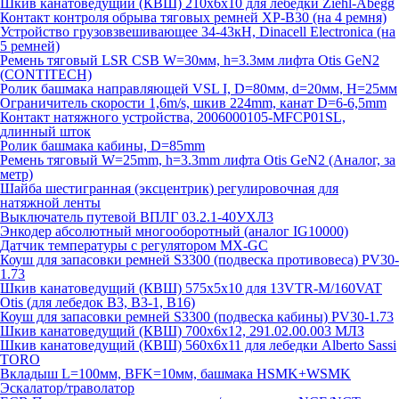
Шкив канатоведущий (КВШ) 210х6х10 для лебедки Ziehl-Abegg
Контакт контроля обрыва тяговых ремней XP-B30 (на 4 ремня)
Устройство грузовзвешивающее 34-43кН, Dinacell Electronica (на
5 ремней)
Ремень тяговый LSR CSB W=30мм, h=3.3мм лифта Otis GeN2
(CONTITECH)
Ролик башмака направляющей VSL I, D=80мм, d=20мм, H=25мм
Ограничитель скорости 1,6m/s, шкив 224mm, канат D=6-6,5mm
Контакт натяжного устройства, 2006000105-MFCP01SL,
длинный шток
Ролик башмака кабины, D=85mm
Ремень тяговый W=25mm, h=3.3mm лифта Otis GeN2 (Аналог, за
метр)
Шайба шестигранная (эксцентрик) регулировочная для
натяжной ленты
Выключатель путевой ВПЛГ 03.2.1-40УХЛ3
Энкодер абсолютный многооборотный (аналог IG10000)
Датчик температуры с регулятором MX-GC
Коуш для запасовки ремней S3300 (подвеска противовеса) PV30-
1.73
Шкив канатоведущий (КВШ) 575х5х10 для 13VTR-M/160VAT
Otis (для лебедок B3, B3-1, B16)
Коуш для запасовки ремней S3300 (подвеска кабины) PV30-1.73
Шкив канатоведущий (КВШ) 700х6х12, 291.02.00.003 МЛЗ
Шкив канатоведущий (КВШ) 560х6х11 для лебедки Alberto Sassi
TORO
Вкладыш L=100мм, BFK=10мм, башмака HSMK+WSMK
Эскалатор/траволатор