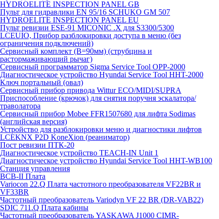
HYDROELITE INSPECTION PANEL GB
Пульт для гидравлики EN 95/16 SCHUKO GM 507
HYDROELITE INSPECTION PANEL EU
Пульт ревизии ESE-91 MICONIC .X для S3300/5300
LCEUIO, Прибор разблокировки доступа в меню (без
ограничения подключений)
Сервисный комплект (В=90мм) (струбцина и
растормаживающий рычаг)
Сервисный программатор Sigma Service Tool OPP-2000
Диагностическое устройство Hyundai Service Tool HHT-2000
Ключ портальный (овал)
Сервисный прибор привода Wittur ECO/MIDI/SUPRA
Приспособление (крючок) для снятия поручня эскалатора/
траволатора
Сервисный прибор Mobee FFR1507680 для лифта Sodimas
(английская версия)
Устройство для разблокировки меню и диагностики лифтов
LCEKNX P2D KoneXion (реаниматор)
Пост ревизии ПТК-20
Диагностическое устройство TEACH-IN Unit 1
Диагностическое устройство Hyundai Service Tool HHT-WB100
Станция управления
BCB-II Плата
Variocon 22.Q Плата частотного преобразователя VF22BR и
VF33BR
Частотный преобразователь Variodyn VF 22 BR (DR-VAB22)
SDIC 711.Q Плата кабины
Частотный преобразователь YASKAWA J1000 CIMR-