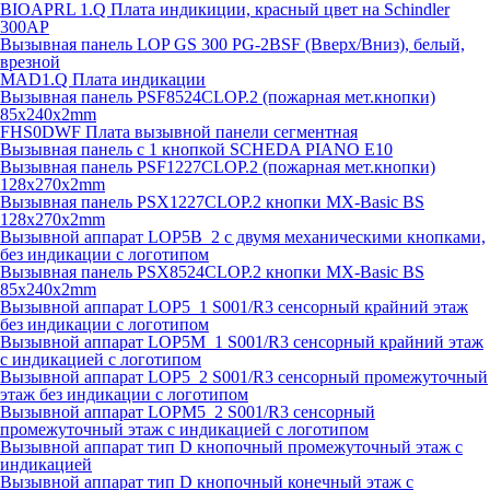
BIOAPRL 1.Q Плата индикиции, красный цвет на Schindler
300AP
Вызывная панель LOP GS 300 PG-2BSF (Вверх/Вниз), белый,
врезной
MAD1.Q Плата индикации
Вызывная панель PSF8524CLOP.2 (пожарная мет.кнопки)
85х240х2mm
FHS0DWF Плата вызывной панели сегментная
Вызывная панель с 1 кнопкой SCHEDA PIANO E10
Вызывная панель PSF1227CLOP.2 (пожарная мет.кнопки)
128х270х2mm
Вызывная панель PSX1227CLOP.2 кнопки MX-Basic BS
128х270х2mm
Вызывной аппарат LOP5B_2 с двумя механическими кнопками,
без индикации с логотипом
Вызывная панель PSX8524CLOP.2 кнопки MX-Basic BS
85х240х2mm
Вызывной аппарат LOP5_1 S001/R3 сенсорный крайний этаж
без индикации с логотипом
Вызывной аппарат LOP5M_1 S001/R3 сенсорный крайний этаж
с индикацией с логотипом
Вызывной аппарат LOP5_2 S001/R3 сенсорный промежуточный
этаж без индикации с логотипом
Вызывной аппарат LOPM5_2 S001/R3 сенсорный
промежуточный этаж с индикацией с логотипом
Вызывной аппарат тип D кнопочный промежуточный этаж с
индикацией
Вызывной аппарат тип D кнопочный конечный этаж с