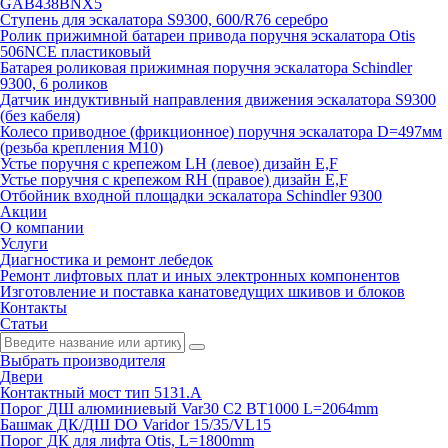
GAB438BNX5
Ступень для эскалатора S9300, 600/R76 серебро
Ролик прижимной батареи привода поручня эскалатора Otis
506NCE пластиковый
Батарея роликовая прижимная поручня эскалатора Schindler
9300, 6 роликов
Датчик индуктивный направления движения эскалатора S9300
(без кабеля)
Колесо приводное (фрикционное) поручня эскалатора D=497мм
(резьба крепления M10)
Устье поручня с крепежом LH (левое) дизайн E,F
Устье поручня с крепежом RH (правое) дизайн E,F
Отбойник входной площадки эскалатора Schindler 9300
Акции
О компании
Услуги
Диагностика и ремонт лебедок
Ремонт лифтовых плат и иных электронных компонентов
Изготовление и поставка канатоведущих шкивов и блоков
Контакты
Статьи
Выбрать производителя
Двери
Контактный мост тип 5131.A
Порог ДШ алюминиевый Var30 C2 BT1000 L=2064mm
Башмак ДК/ДШ DO Varidor 15/35/VL15
Порог ДК для лифта Otis, L=1800mm