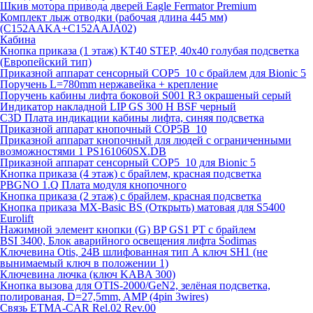
Шкив мотора привода дверей Eagle Fermator Premium
Комплект лыж отводки (рабочая длина 445 мм)
(C152AAKA+C152AAJA02)
Кабина
Кнопка приказа (1 этаж) KT40 STEP, 40х40 голубая подсветка
(Европейский тип)
Приказной аппарат сенсорный COP5_10 с брайлем для Bionic 5
Поручень L=780mm нержавейка + крепление
Поручень кабины лифта боковой S001 R3 окрашеный серый
Индикатор накладной LIP GS 300 H BSF черный
C3D Плата индикации кабины лифта, синяя подсветка
Приказной аппарат кнопочный COP5B_10
Приказной аппарат кнопочный для людей с ограниченными
возможностями 1 PS161060SX.DB
Приказной аппарат сенсорный COP5_10 для Bionic 5
Кнопка приказа (4 этаж) с брайлем, красная подсветка
PBGNO 1.Q Плата модуля кнопочного
Кнопка приказа (2 этаж) с брайлем, красная подсветка
Кнопка приказа MX-Basic BS (Открыть) матовая для S5400
Eurolift
Нажимной элемент кнопки (G) BP GS1 PT с брайлем
BSI 3400, Блок аварийного освещения лифта Sodimas
Ключевина Otis, 24В шлифованная тип А ключ SH1 (не
вынимаемый ключ в положении 1)
Ключевина лючка (ключ KABA 300)
Кнопка вызова для OTIS-2000/GeN2, зелёная подсветка,
полированая, D=27,5mm, AMP (4pin 3wires)
Связь ETMA-CAR Rel.02 Rev.00