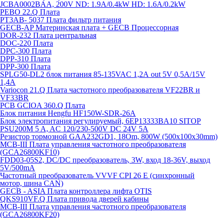
JCBA0002BAA, 200V ND: 1.9A/0.4kW HD: 1.6A/0.2kW
PEBO 22.Q Плата
РТ3АВ- 5037 Плата фильтр питания
GECB-AP Материнская плата + GECB Процессорная
DOR-232 Плата центральная
DOC-220 Плата
DPC-300 Плата
DPP-310 Плата
DPP-300 Плата
SPLG50-DL2 блок питания 85-135VAC 1,2А out 5V 0,5А/15V
1,4А
Variocon 21.Q Плата частотного преобразователя VF22BR и
VF33BR
PCB GCIOA 360.Q Плата
Блок питания Hengfu HF150W-SDR-26A
Блок электропитания регулируемый, 6EP13333BA10 SITOP
PSU200M 5 A, AC 120/230-500V DC 24V 5A
Резистор тормозной GAA232GD1, 18Om, 800W (500x100x30mm)
MCB-III Плата управления частотного преобразователя
(GCA26800KF10)
FDD03-05S2, DC/DC преобразователь, 3W, вход 18-36V, выход
5V/500mA
Частотный преобразователь VVVF CPI 26 E (синхронный
мотор, шина CAN)
GECB - ASIA Плата контроллера лифта OTIS
QKS910VF.Q Плата привода дверей кабины
MCB-III Плата управления частотного преобразователя
(GCA26800KF20)