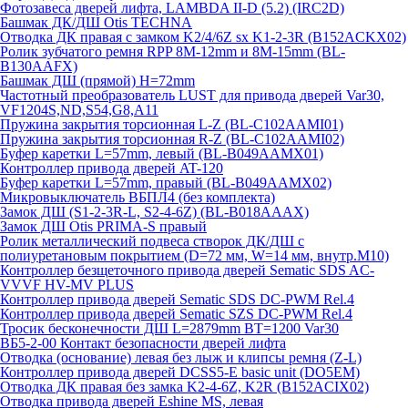
Фотозавеса дверей лифта, LAMBDA II-D (5.2) (IRC2D)
Башмак ДК/ДШ Otis TECHNA
Отводка ДК правая с замком K2/4/6Z sx K1-2-3R (B152ACKX02)
Ролик зубчатого ремня RPP 8M-12mm и 8M-15mm (BL-
B130AAFX)
Башмак ДШ (прямой) H=72mm
Частотный преобразователь LUST для привода дверей Var30,
VF1204S,ND,S54,G8,A11
Пружина закрытия торсионная L-Z (BL-C102AAMI01)
Пружина закрытия торсионная R-Z (BL-C102AAMI02)
Буфер каретки L=57mm, левый (BL-B049AAMX01)
Контроллер привода дверей AT-120
Буфер каретки L=57mm, правый (BL-B049AAMX02)
Микровыключатель ВБПЛ4 (без комплекта)
Замок ДШ (S1-2-3R-L, S2-4-6Z) (BL-B018AAAX)
Замок ДШ Otis PRIMA-S правый
Ролик металлический подвеса створок ДК/ДШ с
полиуретановым покрытием (D=72 мм, W=14 мм, внутр.М10)
Контроллер безщеточного привода дверей Sematiс SDS AC-
VVVF HV-MV PLUS
Контроллер привода дверей Sematic SDS DC-PWM Rel.4
Контроллер привода дверей Sematic SZS DC-PWM Rel.4
Тросик бесконечности ДШ L=2879mm BT=1200 Var30
ВБ5-2-00 Контакт безопасности дверей лифта
Отводка (основание) левая без лыж и клипсы ремня (Z-L)
Контроллер привода дверей DCSS5-E basic unit (DO5EM)
Отводка ДК правая без замка K2-4-6Z, K2R (B152ACIX02)
Отводка привода дверей Eshine MS, левая