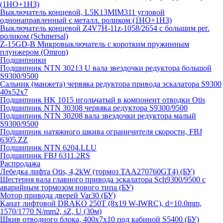
(1НО+1НЗ)
Выключатель концевой, L5K13MIM311 угловой
однонаправленный с металл. роликом (1НО+1НЗ)
Выключатель концевой Z4V7H-11z-1058/2654 с большим рег.
роликом (Schmersal)
Z-15GD-B Микровыключатель с коротким пружинным
плунжером (Omron)
Подшипники
Подшипник NTN 30213 U вала звездочки редуктора большой
S9300/9500
Сальник (манжета) червяка редуктора привода эскалатора S9300
40х52х7
Подшипник HK 1015 игольчатый в компонент отводки Otis
Подшипник NTN 30308 червяка редуктора S9300/9500
Подшипник NTN 30208 вала звездочки редуктора малый
S9300/9500
Подшипник натяжного шкива ограничителя скорости, FBJ
6305.ZZ
Подшипник NTN 6204.LLU
Подшипник FBJ 6311.2RS
Распродажа
Лебедка лифта Otis, 4,2kW (тормоз TAA270760GT4) (БУ)
Шестерня вала главного привода эскалатора Sch9300/9500 с
аварийным тормозом нового типа (БУ)
Мотор привода дверей Var30 (БУ)
Канат лифтовой DRAKO 250T (8x19 W-IWRC), d=10.0mm,
1570/1770 N/mm2, sZ, U (30м)
Шкив отводного блока, 400х7х10 под кабиной S5400 (БУ)