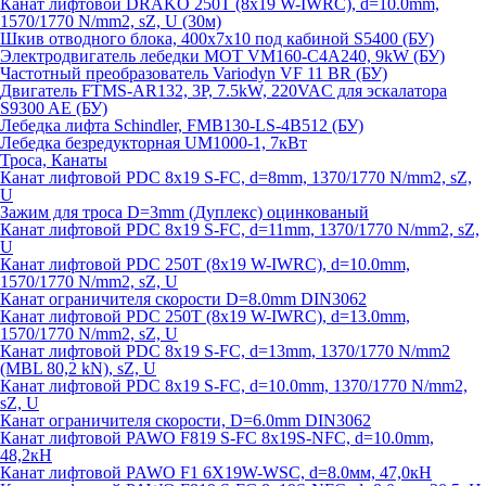
Канат лифтовой DRAKO 250T (8x19 W-IWRC), d=10.0mm,
1570/1770 N/mm2, sZ, U (30м)
Шкив отводного блока, 400х7х10 под кабиной S5400 (БУ)
Электродвигатель лебедки MOT VM160-C4A240, 9kW (БУ)
Частотный преобразователь Variodyn VF 11 BR (БУ)
Двигатель FTMS-AR132, 3P, 7.5kW, 220VAC для эскалатора
S9300 AE (БУ)
Лебедка лифта Schindler, FMB130-LS-4B512 (БУ)
Лебедка безредукторная UM1000-1, 7кВт
Троса, Канаты
Канат лифтовой PDC 8x19 S-FC, d=8mm, 1370/1770 N/mm2, sZ,
U
Зажим для троса D=3mm (Дуплекс) оцинкованый
Канат лифтовой PDC 8x19 S-FC, d=11mm, 1370/1770 N/mm2, sZ,
U
Канат лифтовой PDC 250T (8x19 W-IWRC), d=10.0mm,
1570/1770 N/mm2, sZ, U
Канат ограничителя скорости D=8.0mm DIN3062
Канат лифтовой PDC 250T (8x19 W-IWRC), d=13.0mm,
1570/1770 N/mm2, sZ, U
Канат лифтовой PDC 8х19 S-FC, d=13mm, 1370/1770 N/mm2
(MBL 80,2 kN), sZ, U
Канат лифтовой PDC 8x19 S-FC, d=10.0mm, 1370/1770 N/mm2,
sZ, U
Канат ограничителя скорости, D=6.0mm DIN3062
Канат лифтовой PAWO F819 S-FC 8х19S-NFC, d=10.0mm,
48,2кН
Канат лифтовой PAWO F1 6X19W-WSC, d=8.0мм, 47,0кН