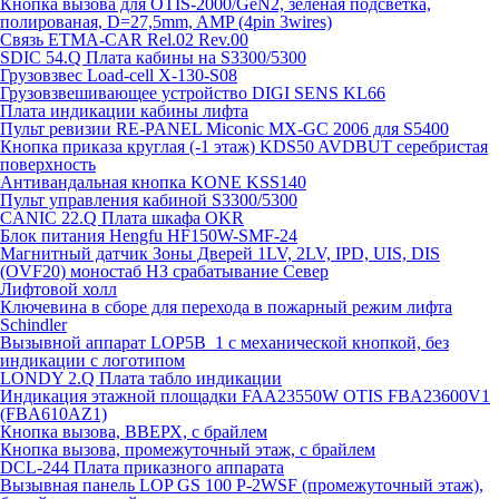
Кнопка вызова для OTIS-2000/GeN2, зелёная подсветка,
полированая, D=27,5mm, AMP (4pin 3wires)
Связь ETMA-CAR Rel.02 Rev.00
SDIC 54.Q Плата кабины на S3300/5300
Грузовзвес Load-cell X-130-S08
Грузовзвешивающее устройство DIGI SENS KL66
Плата индикации кабины лифта
Пульт ревизии RE-PANEL Miconic MX-GC 2006 для S5400
Кнопка приказа круглая (-1 этаж) KDS50 AVDBUT серебристая
поверхность
Антивандальная кнопка KONE KSS140
Пульт управления кабиной S3300/5300
CANIC 22.Q Плата шкафа OKR
Блок питания Hengfu HF150W-SMF-24
Магнитный датчик Зоны Дверей 1LV, 2LV, IPD, UIS, DIS
(OVF20) моностаб НЗ срабатывание Cевер
Лифтовой холл
Ключевина в сборе для перехода в пожарный режим лифта
Schindler
Вызывной аппарат LOP5B_1 с механической кнопкой, без
индикации с логотипом
LONDY 2.Q Плата табло индикации
Индикация этажной площадки FAA23550W OTIS FBA23600V1
(FBA610AZ1)
Кнопка вызова, ВВЕРХ, с брайлем
Кнопка вызова, промежуточный этаж, с брайлем
DCL-244 Плата приказного аппарата
Вызывная панель LOP GS 100 P-2WSF (промежуточный этаж),