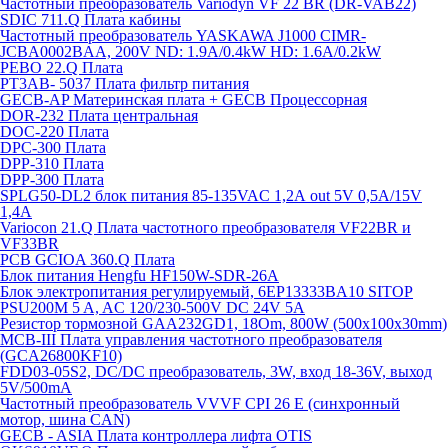
Частотный преобразователь Variodyn VF 22 BR (DR-VAB22)
SDIC 711.Q Плата кабины
Частотный преобразователь YASKAWA J1000 CIMR-
JCBA0002BAA, 200V ND: 1.9A/0.4kW HD: 1.6A/0.2kW
PEBO 22.Q Плата
РТ3АВ- 5037 Плата фильтр питания
GECB-AP Материнская плата + GECB Процессорная
DOR-232 Плата центральная
DOC-220 Плата
DPC-300 Плата
DPP-310 Плата
DPP-300 Плата
SPLG50-DL2 блок питания 85-135VAC 1,2А out 5V 0,5А/15V
1,4А
Variocon 21.Q Плата частотного преобразователя VF22BR и
VF33BR
PCB GCIOA 360.Q Плата
Блок питания Hengfu HF150W-SDR-26A
Блок электропитания регулируемый, 6EP13333BA10 SITOP
PSU200M 5 A, AC 120/230-500V DC 24V 5A
Резистор тормозной GAA232GD1, 18Om, 800W (500x100x30mm)
MCB-III Плата управления частотного преобразователя
(GCA26800KF10)
FDD03-05S2, DC/DC преобразователь, 3W, вход 18-36V, выход
5V/500mA
Частотный преобразователь VVVF CPI 26 E (синхронный
мотор, шина CAN)
GECB - ASIA Плата контроллера лифта OTIS