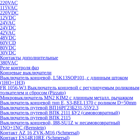
220VAC
115VAC
220VDC
12VDC
24VAC
24VDC
42VAC
48VDC
60VCD
80VDC
30VDC
Контакты дополнительные
380VAC
Реле контроля фаз
Концевые выключатели
Выключатель концевой, L5K13SOP101, с длинным штоком
(1НО+1НЗ)
FR 1056-W3 Выключатель концевой с регулируемым роликовым
толкателем и сбросом (Pizzato)
Микровыключатель MN2 KIM2 с длинным металл. рычажком
Выключатель концевой тип Е, S3-BEL1370 с роликом D=50mm
Выключатель путевой ВП16РГ23Б231-55У2.3
Выключатель путевой ВПК 2111 БУ2 (самовозвратный)
Выключатель путевой ВПК 2115
Выключатель концевой, I88-SU1Z w несамовозвратный
1NO+1NC (Bernstein)
Контакт AZ 16 ZVK-M16 (Schmersal)
Контакт ES14R10RE (Schmersal)