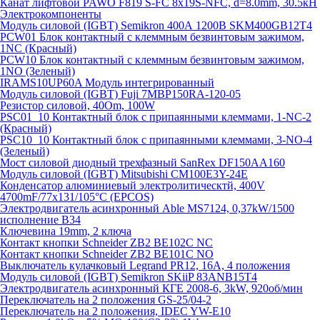
Канат лифтовой PAWO F819 S-FC 8х19S-NFC, d=8.0mm, 30.5кН
Электрокомпоненты
Модуль силовой (IGBT) Semikron 400А 1200В SKM400GB12T4
PCW01 Блок контактный с клеммным безвинтовым зажимом,
1NC (Красный)
PCW10 Блок контактный с клеммным безвинтовым зажимом,
1NO (Зеленый)
IRAMS10UP60A Модуль интегрированный
Модуль силовой (IGBT) Fuji 7MBP150RA-120-05
Резистор силовой, 40Om, 100W
PSC01_10 Контактный блок с припаянными клеммами, 1-NC-2
(Красный)
PSC10_10 Контактный блок с припаянными клеммами, 3-NO-4
(Зеленый)
Мост силовой диодный трехфазный SanRex DF150AA160
Модуль силовой (IGBT) Mitsubishi CM100E3Y-24E
Конденсатор алюминиевый электролитическтй, 400V
4700mF/77x131/105°C (EPCOS)
Электродвигатель асинхронный Able MS7124, 0,37kW/1500
исполнение В34
Ключевина 19mm, 2 ключа
Контакт кнопки Schneider ZB2 BE102C NC
Контакт кнопки Schneider ZB2 BE101C NO
Выключатель кулачковый Legrand PR12, 16A, 4 положения
Модуль силовой (IGBT) Semikron SKiiP 83ANB15T4
Электродвигатель асинхронный КГЕ 2008-6, 3kW, 920об/мин
Переключатель на 2 положения GS-25/04-2
Переключатель на 2 положения, IDEC YW-E10