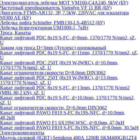
Электродвигатель лебедки MOT VM160-C4A240, 9kW (БУ)
Частотный преобразователь Variodyn VF 11 BR (БУ)
Двигатель FTMS-AR132, 3P, 7.5kW, 220VAC для эскалатора
S9300 AE (БУ)
Лебедка лифта Schindler, FMB130-LS-4B512 (БУ)
Лебедка безредукторная UM1000-1, 7кВт
Троса, Канаты
Канат лифтовой PDC 8x19 S-FC, d=8mm, 1370/1770 N/mm2, sZ,
U
Зажим для троса D=3mm (Дуплекс) оцинкованый
Канат лифтовой PDC 8x19 S-FC, d=11mm, 1370/1770 N/mm2, sZ,
U
Канат лифтовой PDC 250T (8x19 W-IWRC), d=10.0mm,
1570/1770 N/mm2, sZ, U
Канат ограничителя скорости D=8.0mm DIN3062
Канат лифтовой PDC 250T (8x19 W-IWRC), d=13.0mm,
1570/1770 N/mm2, sZ, U
Канат лифтовой PDC 8х19 S-FC, d=13mm, 1370/1770 N/mm2
(MBL 80,2 kN), sZ, U
Канат лифтовой PDC 8x19 S-FC, d=10.0mm, 1370/1770 N/mm2,
sZ, U
Канат ограничителя скорости, D=6.0mm DIN3062
Канат лифтовой PAWO F819 S-FC 8х19S-NFC, d=10.0mm,
48,2кН
Канат лифтовой PAWO F1 6X19W-WSC, d=8.0мм, 47,0кН
Канат лифтовой PAWO F819 S-FC 8х19S-NFC, d=8.0mm, 30.5кН
Электрокомпоненты
Модуль силовой (IGBT) Semikron 400А 1200В SKM400GB12T4