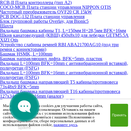
RCB-II Плата контроллера (тип A2)
COCO-MCB Плата станции управления NIPPON OTIS
Частотный преобразователь OVF20 CR 15kW
PCB DOC-132 Плата станции управления
Блок групповой работы Overlay, для Bionic5
Шахта
Вкладыш башмака кабины T1, L=150мм H=28,5мм BFK=16мм
Шкив канатоведущий (КВШ) 450х8х10 для лебедки GETM5.5A
XIZI Otis
Устройство слабины ремней RBI ABA21700AG10 (под три
ремня с коннекторами)
Башмак HSMK, L=100mm
Башмак направляющих лифта, BFK=5mm, пластик
Вкладыш L=100mm BFK=10mm с антивибрационной вставкой,
полиуретан (FSFG)
Вкладыш L=100mm BFK=16mm с антивибрационной вставкой,
полиуретан (FSFG)
Вкладыш башмака направляющей T5 кабины/противовеса
73х48х9 BFK=5mm
Вкладыш башмака направляющей T16 кабины/противовеса
127х34mm BFK=16mm (аналог)
Вкладыш башмака направляющей T9 кабины/противовеса
73х48х7mm BFK=10mm
Мы используем файлы cookies для улучшения работы сайта,
анализа трафика и персонализации. Оставаясь на нашем
Вкладыш башмака направляющей T10 противовеса L=100мм
сайте, вы соглашаетесь с условиями использования файлов
BFK=10мм
Принять
cookies. Чтобы ознакомиться с нашими Положениями о
Шкив канатоведущий (КВШ) 210х6х10 для лебедки Ziehl-Abegg
конфиденциальности, сборе персональных данных и об
Контакт контроля обрыва тяговых ремней XP-B30 (на 4 ремня)
использовании файлов cookie,
нажмите здесь
.
Устройство грузовзвешивающее 34-43кН, Dinacell Electronica (на