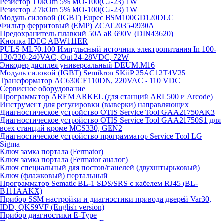
Резистор 1.0kOm 5% МО-100(С2-23) 1W
Резистор 2.7kOm 5% МО-100(С2-23) 1W
Модуль силовой (IGBT) Eupec BSM100GD120DLC
Фильтр ферритовый (EMP) ZCAT2035-0930A
Предохранитель плавкий 50A aR 690V (DIN43620)
Кнопка IDEC ABW111ER
PULS ML70.100 Импульсный источник электропитания In 100-
120/220-240VAC, Out 24-28VDC, 72W
Энкодер дисплея универсальный DEUM.M16
Модуль силовой (IGBT) Semikron SKiiP 25AC12T4V25
Трансформатор AC630CE110DN, 220VAC - 110 VDC
Сервисное оборудование
Программатор AREM ARKEL (для станций ARL500 и Arcode)
Инструмент для регулировки (выверки) направляющих
Диагностическое устройство OTIS Service Tool GAA21750AK3
Диагностическое устройство OTIS Service Tool GAA21750S1 для
всех станций кроме MCS330, GEN2
Диагностическое устройство программатор Service Tool LG
Sigma
Ключ замка портала (Fermator)
Ключ замка портала (Fermator аналог)
Ключ специальный для постов/панелей (двухштырьковый)
Ключ (флажковый) портальный
Программатор Sematic BL-1 SDS/SRS с кабелем RJ45 (BL-
B111AAKX)
Прибор SSM настройки и диагностики привода дверей Var30,
IDD, QKS9VF (English version)
Прибор диагностики E-Type