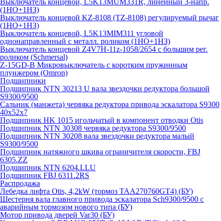
Выключатель концевой, L5K13MUM331R, линейный 3-напр.
(1НО+1НЗ)
Выключатель концевой KZ-8108 (TZ-8108) регулируемый рычаг
(1НО+1НЗ)
Выключатель концевой, L5K13MIM311 угловой
однонаправленный с металл. роликом (1НО+1НЗ)
Выключатель концевой Z4V7H-11z-1058/2654 с большим рег.
роликом (Schmersal)
Z-15GD-B Микровыключатель с коротким пружинным
плунжером (Omron)
Подшипники
Подшипник NTN 30213 U вала звездочки редуктора большой
S9300/9500
Сальник (манжета) червяка редуктора привода эскалатора S9300
40х52х7
Подшипник HK 1015 игольчатый в компонент отводки Otis
Подшипник NTN 30308 червяка редуктора S9300/9500
Подшипник NTN 30208 вала звездочки редуктора малый
S9300/9500
Подшипник натяжного шкива ограничителя скорости, FBJ
6305.ZZ
Подшипник NTN 6204.LLU
Подшипник FBJ 6311.2RS
Распродажа
Лебедка лифта Otis, 4,2kW (тормоз TAA270760GT4) (БУ)
Шестерня вала главного привода эскалатора Sch9300/9500 с
аварийным тормозом нового типа (БУ)
Мотор привода дверей Var30 (БУ)