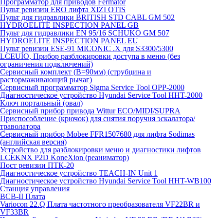
Программатор для приводов Fermator
Пульт ревизии ERO лифта XIZI OTIS
Пульт для гидравлики BRITISH STD CABL GM 502
HYDROELITE INSPECTION PANEL GB
Пульт для гидравлики EN 95/16 SCHUKO GM 507
HYDROELITE INSPECTION PANEL EU
Пульт ревизии ESE-91 MICONIC .X для S3300/5300
LCEUIO, Прибор разблокировки доступа в меню (без
ограничения подключений)
Сервисный комплект (В=90мм) (струбцина и
растормаживающий рычаг)
Сервисный программатор Sigma Service Tool OPP-2000
Диагностическое устройство Hyundai Service Tool HHT-2000
Ключ портальный (овал)
Сервисный прибор привода Wittur ECO/MIDI/SUPRA
Приспособление (крючок) для снятия поручня эскалатора/
траволатора
Сервисный прибор Mobee FFR1507680 для лифта Sodimas
(английская версия)
Устройство для разблокировки меню и диагностики лифтов
LCEKNX P2D KoneXion (реаниматор)
Пост ревизии ПТК-20
Диагностическое устройство TEACH-IN Unit 1
Диагностическое устройство Hyundai Service Tool HHT-WB100
Станция управления
BCB-II Плата
Variocon 22.Q Плата частотного преобразователя VF22BR и
VF33BR