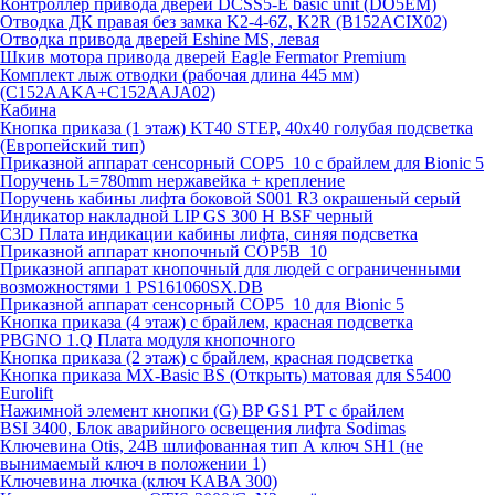
Контроллер привода дверей DCSS5-E basic unit (DO5EM)
Отводка ДК правая без замка K2-4-6Z, K2R (B152ACIX02)
Отводка привода дверей Eshine MS, левая
Шкив мотора привода дверей Eagle Fermator Premium
Комплект лыж отводки (рабочая длина 445 мм)
(C152AAKA+C152AAJA02)
Кабина
Кнопка приказа (1 этаж) KT40 STEP, 40х40 голубая подсветка
(Европейский тип)
Приказной аппарат сенсорный COP5_10 с брайлем для Bionic 5
Поручень L=780mm нержавейка + крепление
Поручень кабины лифта боковой S001 R3 окрашеный серый
Индикатор накладной LIP GS 300 H BSF черный
C3D Плата индикации кабины лифта, синяя подсветка
Приказной аппарат кнопочный COP5B_10
Приказной аппарат кнопочный для людей с ограниченными
возможностями 1 PS161060SX.DB
Приказной аппарат сенсорный COP5_10 для Bionic 5
Кнопка приказа (4 этаж) с брайлем, красная подсветка
PBGNO 1.Q Плата модуля кнопочного
Кнопка приказа (2 этаж) с брайлем, красная подсветка
Кнопка приказа MX-Basic BS (Открыть) матовая для S5400
Eurolift
Нажимной элемент кнопки (G) BP GS1 PT с брайлем
BSI 3400, Блок аварийного освещения лифта Sodimas
Ключевина Otis, 24В шлифованная тип А ключ SH1 (не
вынимаемый ключ в положении 1)
Ключевина лючка (ключ KABA 300)