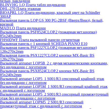
белый, накладной
BLINVHG 1.Q Плата табло индикации
DHL-270 Плата этажная
BIOAPRL 1.Q Плата индикиции, красный цвет на Schindler
300AP
Вызывная панель LOP GS 300 PG-2BSF (Вверх/Вниз), белый,
врезной
MAD1.Q Плата индикации
Вызывная панель PSF8524CLOP.2 (пожарная мет.кнопки)
85х240х2mm
FHS0DWF Плата вызывной панели сегментная
Вызывная панель с 1 кнопкой SCHEDA PIANO E10
Вызывная панель PSF1227CLOP.2 (пожарная мет.кнопки)
128х270х2mm
Вызывная панель PSX1227CLOP.2 кнопки MX-Basic BS
128х270х2mm
Вызывной аппарат LOP5B_2 с двумя механическими кнопками,
без индикации с логотипом
Вызывная панель PSX8524CLOP.2 кнопки MX-Basic BS
85х240х2mm
Вызывной аппарат LOP5_1 S001/R3 сенсорный крайний этаж
без индикации с логотипом
Вызывной аппарат LOP5M_1 S001/R3 сенсорный крайний этаж
с индикацией с логотипом
Вызывной аппарат LOP5_2 S001/R3 сенсорный промежуточный
этаж без индикации с логотипом
Вызывной аппарат LOPM5_2 S001/R3 сенсорный
промежуточный этаж с индикацией с логотипом