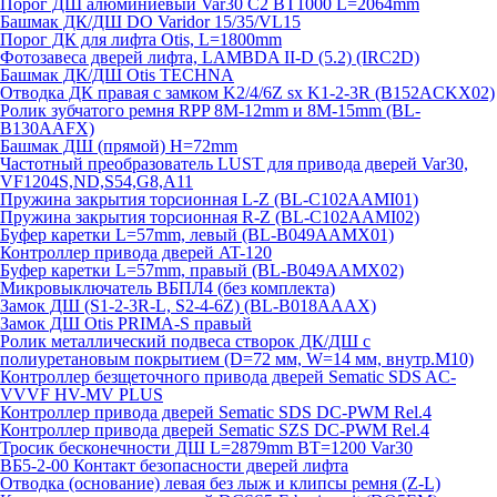
Порог ДШ алюминиевый Var30 C2 BT1000 L=2064mm
Башмак ДК/ДШ DO Varidor 15/35/VL15
Порог ДК для лифта Otis, L=1800mm
Фотозавеса дверей лифта, LAMBDA II-D (5.2) (IRC2D)
Башмак ДК/ДШ Otis TECHNA
Отводка ДК правая с замком K2/4/6Z sx K1-2-3R (B152ACKX02)
Ролик зубчатого ремня RPP 8M-12mm и 8M-15mm (BL-
B130AAFX)
Башмак ДШ (прямой) H=72mm
Частотный преобразователь LUST для привода дверей Var30,
VF1204S,ND,S54,G8,A11
Пружина закрытия торсионная L-Z (BL-C102AAMI01)
Пружина закрытия торсионная R-Z (BL-C102AAMI02)
Буфер каретки L=57mm, левый (BL-B049AAMX01)
Контроллер привода дверей AT-120
Буфер каретки L=57mm, правый (BL-B049AAMX02)
Микровыключатель ВБПЛ4 (без комплекта)
Замок ДШ (S1-2-3R-L, S2-4-6Z) (BL-B018AAAX)
Замок ДШ Otis PRIMA-S правый
Ролик металлический подвеса створок ДК/ДШ с
полиуретановым покрытием (D=72 мм, W=14 мм, внутр.М10)
Контроллер безщеточного привода дверей Sematiс SDS AC-
VVVF HV-MV PLUS
Контроллер привода дверей Sematic SDS DC-PWM Rel.4
Контроллер привода дверей Sematic SZS DC-PWM Rel.4
Тросик бесконечности ДШ L=2879mm BT=1200 Var30
ВБ5-2-00 Контакт безопасности дверей лифта
Отводка (основание) левая без лыж и клипсы ремня (Z-L)