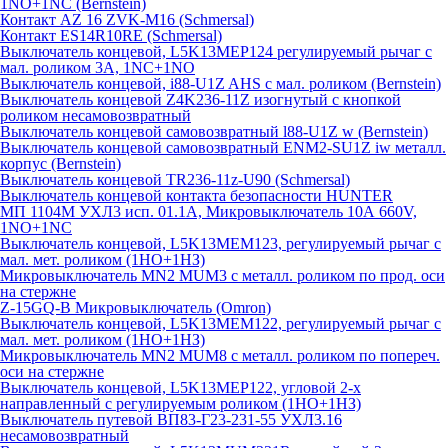
1NO+1NC (Bernstein)
Контакт AZ 16 ZVK-M16 (Schmersal)
Контакт ES14R10RE (Schmersal)
Выключатель концевой, L5K13MEP124 регулируемый рычаг с
мал. роликом 3А, 1NC+1NO
Выключатель концевой, i88-U1Z AHS с мал. роликом (Bernstein)
Выключатель концевой Z4K236-11Z изогнутый с кнопкой
роликом несамовозвратный
Выключатель концевой самовозвратный l88-U1Z w (Bernstein)
Выключатель концевой самовозвратный ENM2-SU1Z iw металл.
корпус (Bernstein)
Выключатель концевой TR236-11z-U90 (Schmersal)
Выключатель концевой контакта безопасности HUNTER
МП 1104М УХЛ3 исп. 01.1А, Микровыключатель 10А 660V,
1NO+1NC
Выключатель концевой, L5K13MEM123, регулируемый рычаг с
мал. мет. роликом (1НО+1НЗ)
Микровыключатель MN2 MUM3 с металл. роликом по прод. оси
на стержне
Z-15GQ-B Микровыключатель (Omron)
Выключатель концевой, L5K13MEM122, регулируемый рычаг с
мал. мет. роликом (1НО+1НЗ)
Микровыключатель MN2 MUM8 с металл. роликом по попереч.
оси на стержне
Выключатель концевой, L5K13MEP122, угловой 2-х
направленный с регулируемым роликом (1НО+1НЗ)
Выключатель путевой ВП83-Г23-231-55 УХЛ3.16
несамовозвратный