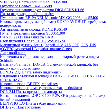
SDIC 54.Q Плата кабины на S3300/5300
Грузовзвес Load-cell X-130-S08
Грузовзвешивающее устройство DIGI SENS KL66
Плата индикации кабины лифта
Пульт ревизии RE-PANEL Miconic MX-GC 2006 для S5400
Кнопка приказа круглая (-1 этаж) KDS50 AVDBUT серебристая
поверхность
Антивандальная кнопка KONE KSS140
Пульт управления кабиной S3300/5300
CANIC 22.Q Плата шкафа OKR
Блок питания Hengfu HF150W-SMF-24
Магнитный датчик Зоны Дверей 1LV, 2LV, IPD, UIS, DIS
(OVF20) моностаб НЗ срабатывание Cевер
Лифтовой холл
Ключевина в сборе для перехода в пожарный режим лифта
Schindler
Вызывной аппарат LOP5B_1 с механической кнопкой, без
индикации с логотипом
LONDY 2.Q Плата табло индикации
Индикация этажной площадки FAA23550W OTIS FBA23600V1
(FBA610AZ1)
Кнопка вызова, ВВЕРХ, с брайлем
Кнопка вызова, промежуточный этаж, с брайлем
DCL-244 Плата приказного аппарата
Вызывная панель LOP GS 100 P-2WSF (промежуточный этаж),
белый, накладной
BLINVHG 1.Q Плата табло индикации
DHL-270 Плата этажная