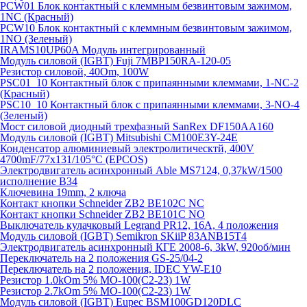
PCW01 Блок контактный с клеммным безвинтовым зажимом,
1NC (Красный)
PCW10 Блок контактный с клеммным безвинтовым зажимом,
1NO (Зеленый)
IRAMS10UP60A Модуль интегрированный
Модуль силовой (IGBT) Fuji 7MBP150RA-120-05
Резистор силовой, 40Om, 100W
PSC01_10 Контактный блок с припаянными клеммами, 1-NC-2
(Красный)
PSC10_10 Контактный блок с припаянными клеммами, 3-NO-4
(Зеленый)
Мост силовой диодный трехфазный SanRex DF150AA160
Модуль силовой (IGBT) Mitsubishi CM100E3Y-24E
Конденсатор алюминиевый электролитическтй, 400V
4700mF/77x131/105°C (EPCOS)
Электродвигатель асинхронный Able MS7124, 0,37kW/1500
исполнение В34
Ключевина 19mm, 2 ключа
Контакт кнопки Schneider ZB2 BE102C NC
Контакт кнопки Schneider ZB2 BE101C NO
Выключатель кулачковый Legrand PR12, 16A, 4 положения
Модуль силовой (IGBT) Semikron SKiiP 83ANB15T4
Электродвигатель асинхронный КГЕ 2008-6, 3kW, 920об/мин
Переключатель на 2 положения GS-25/04-2
Переключатель на 2 положения, IDEC YW-E10
Резистор 1.0kOm 5% МО-100(С2-23) 1W
Резистор 2.7kOm 5% МО-100(С2-23) 1W
Модуль силовой (IGBT) Eupec BSM100GD120DLC