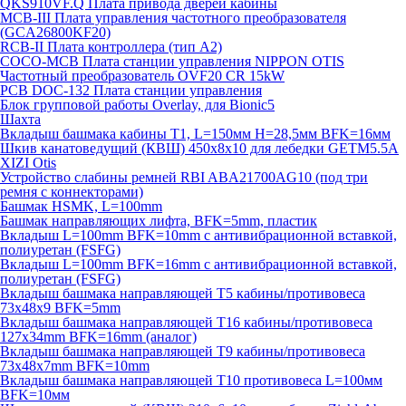
QKS910VF.Q Плата привода дверей кабины
MCB-III Плата управления частотного преобразователя
(GCA26800KF20)
RCB-II Плата контроллера (тип A2)
COCO-MCB Плата станции управления NIPPON OTIS
Частотный преобразователь OVF20 CR 15kW
PCB DOC-132 Плата станции управления
Блок групповой работы Overlay, для Bionic5
Шахта
Вкладыш башмака кабины T1, L=150мм H=28,5мм BFK=16мм
Шкив канатоведущий (КВШ) 450х8х10 для лебедки GETM5.5A
XIZI Otis
Устройство слабины ремней RBI ABA21700AG10 (под три
ремня с коннекторами)
Башмак HSMK, L=100mm
Башмак направляющих лифта, BFK=5mm, пластик
Вкладыш L=100mm BFK=10mm с антивибрационной вставкой,
полиуретан (FSFG)
Вкладыш L=100mm BFK=16mm с антивибрационной вставкой,
полиуретан (FSFG)
Вкладыш башмака направляющей T5 кабины/противовеса
73х48х9 BFK=5mm
Вкладыш башмака направляющей T16 кабины/противовеса
127х34mm BFK=16mm (аналог)
Вкладыш башмака направляющей T9 кабины/противовеса
73х48х7mm BFK=10mm
Вкладыш башмака направляющей T10 противовеса L=100мм
BFK=10мм