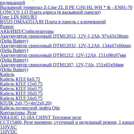
индикацией
Вызывной терминал Z-Line ZL II PE CrNi HL WH * & - EN81-70
LONCUS 1.Q Плата адреса (в вызывной панели)
Гонг LIN S001/R3
RS5J3 OMA4351AJH Плата в панель с ключевиной
Разное
АКБ/ИБП/Стабилизаторы
Аккумулятор свинцовый DTM12012, 12V-1,2Ah, 97х43х58mm
(Delta Battery)
Аккумулятор свинцовый DTM12032, 12V-3.2Ah, 134x67x60mm
(Delta Battery)
Аккумулятор свинцовый DTM1212, 12V-12Ah, 151х98х97мм
(Delta Battery)
Аккумулятор свинцовый DTM1207, 12V-7Ah, 151х65х94мм
(Delta Battery)
Кабель
Кабель КПЛ 6х0.75
Кабель КПЛ 12х0.75
Кабель КПЛ 16х0.75
Кабель КПЛ 18х0.75
Кабель КПЛ 24х0.75
КПЛК 2х0,75+4х(2х0,20)
Кабель подвесной лифта Otis
Контакторы, Реле
NR4-63G 12-18A CHINT Тепловое реле
CCT15400, Реле времени, суточный и недельный режим, 1 канал
110VAC
110VDC