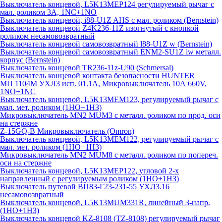
Выключатель концевой, L5K13MEP124 регулируемый рычаг с
мал. роликом 3А, 1NC+1NO
Выключатель концевой, i88-U1Z AHS с мал. роликом (Bernstein)
Выключатель концевой Z4K236-11Z изогнутый с кнопкой
роликом несамовозвратный
Выключатель концевой самовозвратный l88-U1Z w (Bernstein)
Выключатель концевой самовозвратный ENM2-SU1Z iw металл.
корпус (Bernstein)
Выключатель концевой TR236-11z-U90 (Schmersal)
Выключатель концевой контакта безопасности HUNTER
МП 1104М УХЛ3 исп. 01.1А, Микровыключатель 10А 660V,
1NO+1NC
Выключатель концевой, L5K13MEM123, регулируемый рычаг с
мал. мет. роликом (1НО+1НЗ)
Микровыключатель MN2 MUM3 с металл. роликом по прод. оси
на стержне
Z-15GQ-B Микровыключатель (Omron)
Выключатель концевой, L5K13MEM122, регулируемый рычаг с
мал. мет. роликом (1НО+1НЗ)
Микровыключатель MN2 MUM8 с металл. роликом по попереч.
оси на стержне
Выключатель концевой, L5K13MEP122, угловой 2-х
направленный с регулируемым роликом (1НО+1НЗ)
Выключатель путевой ВП83-Г23-231-55 УХЛ3.16
несамовозвратный
Выключатель концевой, L5K13MUM331R, линейный 3-напр.
(1НО+1НЗ)
Выключатель концевой KZ-8108 (TZ-8108) регулируемый рычаг