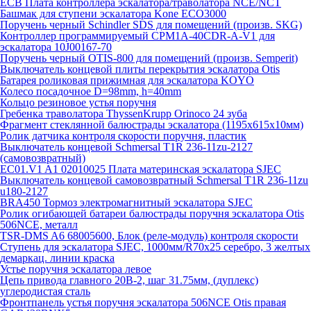
ECB Плата контроллера эскалатора/траволатора NCE/NCT
Башмак для ступени эскалатора Kone ECO3000
Поручень черный Schindler SDS для помещений (произв. SKG)
Контроллер программируемый CPM1A-40CDR-A-V1 для
эскалатора 10J00167-70
Поручень черный OTIS-800 для помещений (произв. Semperit)
Выключатель концевой плиты перекрытия эскалатора Otis
Батарея роликовая прижимная для эскалатора KOYO
Колесо посадочное D=98mm, h=40mm
Кольцо резиновое устья поручня
Гребенка траволатора ThyssenKrupp Orinoco 24 зуба
Фрагмент стеклянной балюстрады эскалатора (1195х615х10мм)
Ролик датчика контроля скорости поручня, пластик
Выключатель концевой Schmersal T1R 236-11zu-2127
(самовозвратный)
EC01.V1 A1 02010025 Плата материнская эскалатора SJEC
Выключатель концевой самовозвратный Schmersal T1R 236-11zu
u180-2127
BRA450 Тормоз электромагнитный эскалатора SJEC
Ролик огибающей батареи балюстрады поручня эскалатора Otis
506NCE, металл
TSR-DMS A6 68005600, Блок (реле-модуль) контроля скорости
Ступень для эскалатора SJEC, 1000мм/R70x25 серебро, 3 желтых
демаркац. линии краска
Устье поручня эскалатора левое
Цепь привода главного 20B-2, шаг 31.75мм, (дуплекс)
углеродистая сталь
Фронтпанель устья поручня эскалатора 506NCE Otis правая