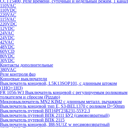
CCT15400, Реле времени, суточный и недельный режим, 1 канал
110VAC
110VDC
220VAC
115VAC
220VDC
12VDC
24VAC
24VDC
42VAC
48VDC
60VCD
80VDC
30VDC
Контакты дополнительные
380VAC
Реле контроля фаз
Концевые выключатели
Выключатель концевой, L5K13SOP101, с длинным штоком
(1НО+1НЗ)
FR 1056-W3 Выключатель концевой с регулируемым роликовым
толкателем и сбросом (Pizzato)
Микровыключатель MN2 KIM2 с длинным металл. рычажком
Выключатель концевой тип Е, S3-BEL1370 с роликом D=50mm
Выключатель путевой ВП16РГ23Б231-55У2.3
Выключатель путевой ВПК 2111 БУ2 (самовозвратный)
Выключатель путевой ВПК 2115
Выключатель концевой, I88-SU1Z w несамовозвратный