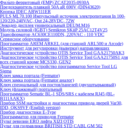
Фильтр ферритовый (EMP) ZCAT2035-0930A
Предохранитель плавкий 50A aR 690V (DIN43620)
Кнопка IDEC ABW111ER
PULS ML70.100 Импульсный источник электропитания In 100-
120/220-240VAC, Out 24-28VDC, 72W
Энкодер дисплея универсальный DEUM.M16
Модуль силовой (IGBT) Semikron SKiiP 25AC12T4V25
Трансформатор AC630CE110DN, 220VAC - 110 VDC
Сервисное оборудование
Программатор AREM ARKEL (для станций ARL500 и Arcode)
Инструмент для регулировки (выверки) направляющих
Диагностическое устройство OTIS Service Tool GAA21750AK3
Диагностическое устройство OTIS Service Tool GAA21750S1 для
всех станций кроме MCS330, GEN2
Диагностическое устройство программатор Service Tool LG
Sigma
Ключ замка портала (Fermator)
Ключ замка портала (Fermator аналог)
Ключ специальный для постов/панелей (двухштырьковый)
Ключ (флажковый) портальный
Программатор Sematic BL-1 SDS/SRS с кабелем RJ45 (BL-
B111AAKX)
Прибор SSM настройки и диагностики привода дверей Var30,
IDD, QKS9VF (English version)
Прибор диагностики E-Type
Программатор для приводов Fermator
Пульт ревизии ERO лифта XIZI OTIS
Пульт для гидравлики BRITISH STD CABL GM 502