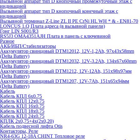
Вызывной аппарат тип D кнопочный промежуточный этаж с
индикацией
Вызывной аппарат тип D кнопочный конечный этаж с
индикацией
Вызывной терминал Z-Line ZL II PE CrNi HL WH * & - EN81-70
LONCUS 1.Q Плата адреса (в вызывной панели)
Гонг LIN S001/R3
RS5J3 OMA4351AJH Плата в панель с ключевиной
Разное
АКБ/ИБП/Стабилизаторы
Аккумулятор свинцовый DTM12012, 12V-1,2Ah, 97х43х58mm
(Delta Battery)
Аккумулятор свинцовый DTM12032, 12V-3.2Ah, 134x67x60mm
(Delta Battery)
Аккумулятор свинцовый DTM1212, 12V-12Ah, 151х98х97мм
(Delta Battery)
Аккумулятор свинцовый DTM1207, 12V-7Ah, 151х65х94мм
(Delta Battery)
Кабель
Кабель КПЛ 6х0.75
Кабель КПЛ 12х0.75
Кабель КПЛ 16х0.75
Кабель КПЛ 18х0.75
Кабель КПЛ 24х0.75
КПЛК 2х0,75+4х(2х0,20)
Кабель подвесной лифта Otis
Контакторы, Реле
NR4-63G 12-18A CHINT Тепловое реле