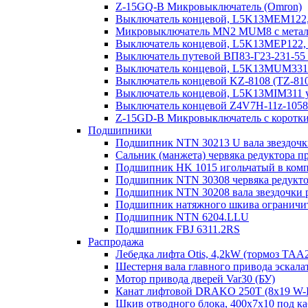
Z-15GQ-B Микровыключатель (Omron)
Выключатель концевой, L5K13MEM122, 
Микровыключатель MN2 MUM8 с металл.
Выключатель концевой, L5K13MEP122, 
Выключатель путевой ВП83-Г23-231-55
Выключатель концевой, L5K13MUM331R
Выключатель концевой KZ-8108 (TZ-81
Выключатель концевой, L5K13MIM311 у
Выключатель концевой Z4V7H-11z-1058/2
Z-15GD-B Микровыключатель с коротк
Подшипники
Подшипник NTN 30213 U вала звездочк
Сальник (манжета) червяка редуктора п
Подшипник HK 1015 игольчатый в компо
Подшипник NTN 30308 червяка редукто
Подшипник NTN 30208 вала звездочки 
Подшипник натяжного шкива ограничите
Подшипник NTN 6204.LLU
Подшипник FBJ 6311.2RS
Распродажа
Лебедка лифта Otis, 4,2kW (тормоз TAA
Шестерня вала главного привода эскала
Мотор привода дверей Var30 (БУ)
Канат лифтовой DRAKO 250T (8x19 W-IW
Шкив отводного блока, 400х7х10 под ка