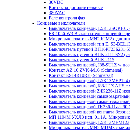
30VDC
Контакты дополнительные
380VAC
Реле контроля фаз
Концевые выключатели
Выключатель концевой, L5K13SOP101,
FR 1056-W3 Выключатель концевой с ре
Микровыключатель MN2 KIM2 с длинны
Выключатель концевой тип Е, S3-BEL1
Выключатель путевой ВП16РГ23Б231-5
Выключатель путевой ВПК 2111 БУ2 (с
Выключатель путевой ВПК 2115
Выключатель концевой, I88-SU1Z w нес
Контакт AZ 16 ZVK-M16 (Schmersal)
Контакт ES14R10RE (Schmersal)
Выключатель концевой, L5K13MEP124 р
Выключатель концевой, i88-U1Z AHS с ма
Выключатель концевой Z4K236-11Z изо
Выключатель концевой самовозвратный l
Выключатель концевой самовозвратный 
Выключатель концевой TR236-11z-U90 (
Выключатель концевой контакта безо
МП 1104М УХЛ3 исп. 01.1А, Микровык
Выключатель концевой, L5K13MEM123, 
Микровыключатель MN2 MUM3 с металл.