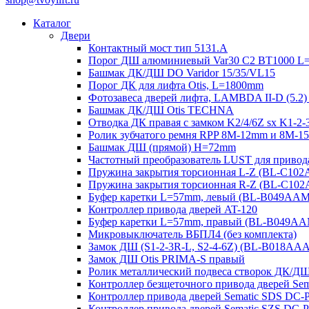
Каталог
Двери
Контактный мост тип 5131.A
Порог ДШ алюминиевый Var30 C2 BT1000 L
Башмак ДК/ДШ DO Varidor 15/35/VL15
Порог ДК для лифта Otis, L=1800mm
Фотозавеса дверей лифта, LAMBDA II-D (5.2)
Башмак ДК/ДШ Otis TECHNA
Отводка ДК правая с замком K2/4/6Z sx K1-
Ролик зубчатого ремня RPP 8M-12mm и 8M-
Башмак ДШ (прямой) H=72mm
Частотный преобразователь LUST для привод
Пружина закрытия торсионная L-Z (BL-C10
Пружина закрытия торсионная R-Z (BL-C10
Буфер каретки L=57mm, левый (BL-B049AA
Контроллер привода дверей AT-120
Буфер каретки L=57mm, правый (BL-B049A
Микровыключатель ВБПЛ4 (без комплекта)
Замок ДШ (S1-2-3R-L, S2-4-6Z) (BL-B018AA
Замок ДШ Otis PRIMA-S правый
Ролик металлический подвеса створок ДК/Д
Контроллер безщеточного привода дверей 
Контроллер привода дверей Sematic SDS DC-
Контроллер привода дверей Sematic SZS DC-