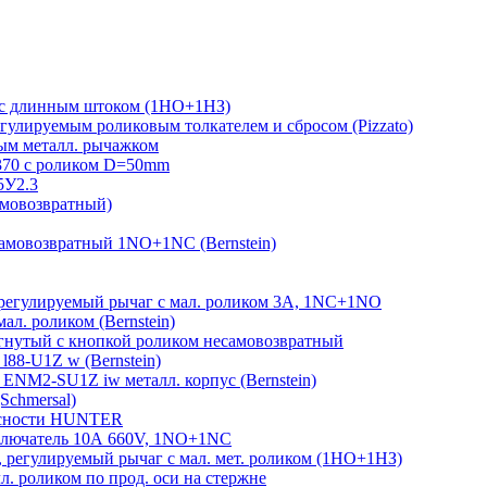
 с длинным штоком (1НО+1НЗ)
гулируемым роликовым толкателем и сбросом (Pizzato)
м металл. рычажком
370 с роликом D=50mm
5У2.3
амовозвратный)
амовозвратный 1NO+1NC (Bernstein)
егулируемый рычаг с мал. роликом 3А, 1NC+1NO
л. роликом (Bernstein)
гнутый с кнопкой роликом несамовозвратный
88-U1Z w (Bernstein)
ENM2-SU1Z iw металл. корпус (Bernstein)
Schmersal)
пасности HUNTER
лючатель 10А 660V, 1NO+1NC
регулируемый рычаг с мал. мет. роликом (1НО+1НЗ)
 роликом по прод. оси на стержне