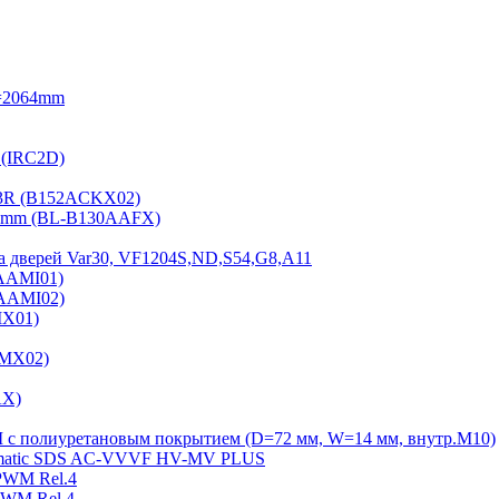
=2064mm
 (IRC2D)
2-3R (B152ACKX02)
15mm (BL-B130AAFX)
а дверей Var30, VF1204S,ND,S54,G8,A11
2AAMI01)
2AAMI02)
MX01)
AMX02)
AX)
Ш с полиуретановым покрытием (D=72 мм, W=14 мм, внутр.М10)
Sematiс SDS AC-VVVF HV-MV PLUS
PWM Rel.4
PWM Rel.4