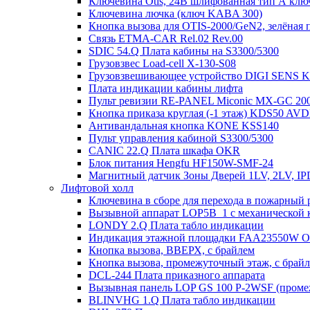
Ключевина Otis, 24В шлифованная тип А клю
Ключевина лючка (ключ KABA 300)
Кнопка вызова для OTIS-2000/GeN2, зелёная п
Связь ETMA-CAR Rel.02 Rev.00
SDIC 54.Q Плата кабины на S3300/5300
Грузовзвес Load-cell X-130-S08
Грузовзвешивающее устройство DIGI SENS 
Плата индикации кабины лифта
Пульт ревизии RE-PANEL Miconic MX-GC 200
Кнопка приказа круглая (-1 этаж) KDS50 AV
Антивандальная кнопка KONE KSS140
Пульт управления кабиной S3300/5300
CANIC 22.Q Плата шкафа OKR
Блок питания Hengfu HF150W-SMF-24
Магнитный датчик Зоны Дверей 1LV, 2LV, IP
Лифтовой холл
Ключевина в сборе для перехода в пожарный 
Вызывной аппарат LOP5B_1 с механической к
LONDY 2.Q Плата табло индикации
Индикация этажной площадки FAA23550W 
Кнопка вызова, ВВЕРХ, с брайлем
Кнопка вызова, промежуточный этаж, с брай
DCL-244 Плата приказного аппарата
Вызывная панель LOP GS 100 P-2WSF (проме
BLINVHG 1.Q Плата табло индикации