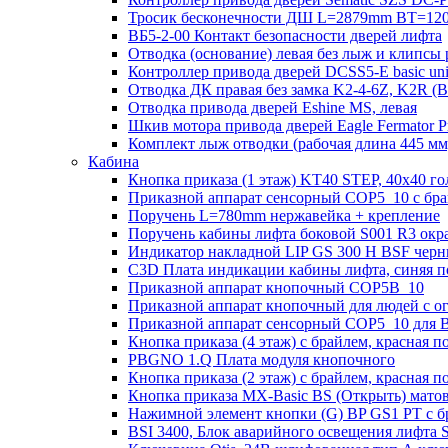
Тросик бесконечности ДШ L=2879mm BT=120
ВБ5-2-00 Контакт безопасности дверей лифта
Отводка (основание) левая без лыж и клипсы 
Контроллер привода дверей DCSS5-E basic un
Отводка ДК правая без замка K2-4-6Z, K2R 
Отводка привода дверей Eshine MS, левая
Шкив мотора привода дверей Eagle Fermator 
Комплект лыж отводки (рабочая длина 445
Кабина
Кнопка приказа (1 этаж) KT40 STEP, 40х40 го
Приказной аппарат сенсорный COP5_10 с брай
Поручень L=780mm нержавейка + крепление
Поручень кабины лифта боковой S001 R3 ок
Индикатор накладной LIP GS 300 H BSF чер
C3D Плата индикации кабины лифта, синяя п
Приказной аппарат кнопочный COP5B_10
Приказной аппарат кнопочный для людей с 
Приказной аппарат сенсорный COP5_10 для B
Кнопка приказа (4 этаж) с брайлем, красная п
PBGNO 1.Q Плата модуля кнопочного
Кнопка приказа (2 этаж) с брайлем, красная п
Кнопка приказа MX-Basic BS (Открыть) матова
Нажимной элемент кнопки (G) BP GS1 PT с б
BSI 3400, Блок аварийного освещения лифта 