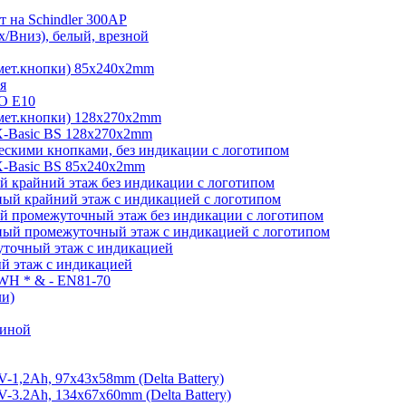
 на Schindler 300AP
/Вниз), белый, врезной
мет.кнопки) 85х240х2mm
я
O E10
мет.кнопки) 128х270х2mm
-Basic BS 128х270х2mm
скими кнопками, без индикации с логотипом
-Basic BS 85х240х2mm
 крайний этаж без индикации с логотипом
ый крайний этаж с индикацией с логотипом
й промежуточный этаж без индикации с логотипом
ый промежуточный этаж с индикацией с логотипом
точный этаж с индикацией
й этаж с индикацией
 WH * & - EN81-70
ли)
виной
1,2Ah, 97х43х58mm (Delta Battery)
3.2Ah, 134x67x60mm (Delta Battery)