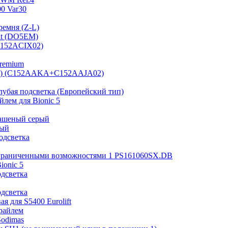
0 Var30
ремня (Z-L)
it (DO5EM)
(B152ACIX02)
Premium
 мм) (C152AAKA+C152AAJA02)
лубая подсветка (Европейский тип)
лем для Bionic 5
рашеный серый
ный
одсветка
ограниченными возможностями 1 PS161060SX.DB
ionic 5
одсветка
одсветка
я для S5400 Eurolift
райлем
Sodimas