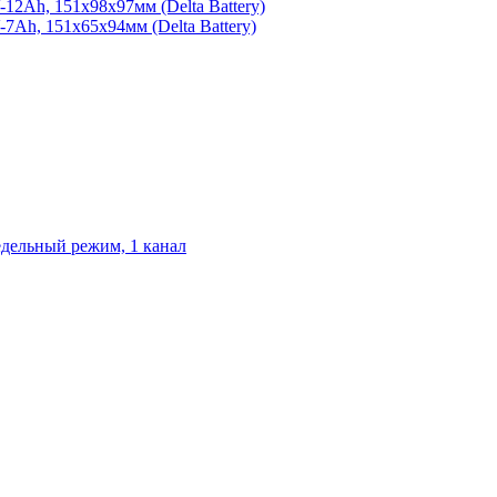
2Ah, 151х98х97мм (Delta Battery)
Ah, 151х65х94мм (Delta Battery)
едельный режим, 1 канал