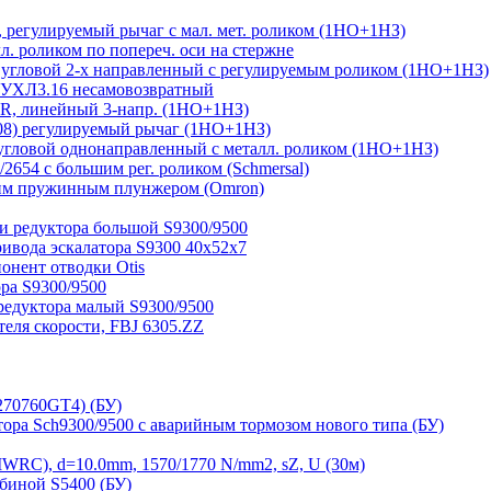
регулируемый рычаг с мал. мет. роликом (1НО+1НЗ)
 роликом по попереч. оси на стержне
угловой 2-х направленный с регулируемым роликом (1НО+1НЗ)
 УХЛ3.16 несамовозвратный
, линейный 3-напр. (1НО+1НЗ)
08) регулируемый рычаг (1НО+1НЗ)
гловой однонаправленный с металл. роликом (1НО+1НЗ)
654 с большим рег. роликом (Schmersal)
им пружинным плунжером (Omron)
и редуктора большой S9300/9500
ривода эскалатора S9300 40х52х7
нент отводки Otis
ра S9300/9500
редуктора малый S9300/9500
ля скорости, FBJ 6305.ZZ
270760GT4) (БУ)
тора Sch9300/9500 с аварийным тормозом нового типа (БУ)
RC), d=10.0mm, 1570/1770 N/mm2, sZ, U (30м)
биной S5400 (БУ)