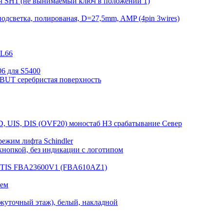
ч SH1 (не вынимаемый ключ в положении 1)
одсветка, полированая, D=27,5mm, AMP (4pin 3wires)
KL66
6 для S5400
DBUT серебристая поверхность
D, UIS, DIS (OVF20) моностаб НЗ срабатывание Cевер
режим лифта Schindler
нопкой, без индикации с логотипом
OTIS FBA23600V1 (FBA610AZ1)
лем
жуточный этаж), белый, накладной