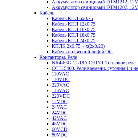
Аккумулятор свинцовый DTM1212, 12V-1
Аккумулятор свинцовый DTM1207, 12V-7
Кабель
Кабель КПЛ 6х0.75
Кабель КПЛ 12х0.75
Кабель КПЛ 16х0.75
Кабель КПЛ 18х0.75
Кабель КПЛ 24х0.75
КПЛК 2х0,75+4х(2х0,20)
Кабель подвесной лифта Otis
Контакторы, Реле
NR4-63G 12-18A CHINT Тепловое реле
CCT15400, Реле времени, суточный и н
110VAC
110VDC
220VAC
115VAC
220VDC
12VDC
24VAC
24VDC
42VAC
48VDC
60VCD
80VDC