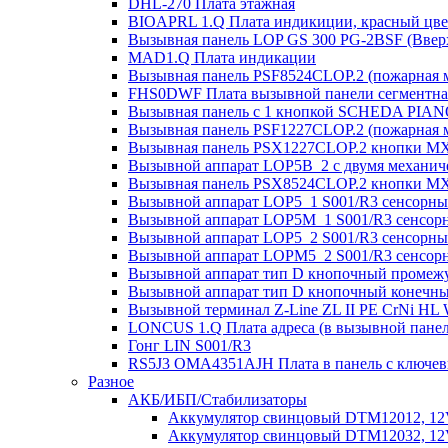
DHL-270 Плата этажная
BIOAPRL 1.Q Плата индикиции, красный цвет
Вызывная панель LOP GS 300 PG-2BSF (Вверх
MAD1.Q Плата индикации
Вызывная панель PSF8524CLOP.2 (пожарная 
FHS0DWF Плата вызывной панели сегментна
Вызывная панель с 1 кнопкой SCHEDA PIAN
Вызывная панель PSF1227CLOP.2 (пожарная 
Вызывная панель PSX1227CLOP.2 кнопки MX
Вызывной аппарат LOP5B_2 с двумя механиче
Вызывная панель PSX8524CLOP.2 кнопки MX
Вызывной аппарат LOP5_1 S001/R3 сенсорный
Вызывной аппарат LOP5M_1 S001/R3 сенсорн
Вызывной аппарат LOP5_2 S001/R3 сенсорны
Вызывной аппарат LOPM5_2 S001/R3 сенсорн
Вызывной аппарат тип D кнопочный промежу
Вызывной аппарат тип D кнопочный конечны
Вызывной терминал Z-Line ZL II PE CrNi HL
LONCUS 1.Q Плата адреса (в вызывной пане
Гонг LIN S001/R3
RS5J3 OMA4351AJH Плата в панель с ключе
Разное
АКБ/ИБП/Стабилизаторы
Аккумулятор свинцовый DTM12012, 12V-
Аккумулятор свинцовый DTM12032, 12V-