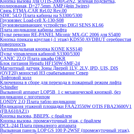
Кнопка вызова для OTIS-2000/GeN2, зелёная подсветка,
полированая, D=27,5mm, AMP (4pin 3wires)
Связь ETMA-CAR Rel.02 Rev.00
SDIC 54.Q Плата кабины на S3300/5300
Грузовзвес Load-cell X-130-S08
Грузовзвешивающее устройство DIGI SENS KL66
Плата индикации кабины лифта
Пульт ревизии RE-PANEL Miconic MX-GC 2006 для S5400
Кнопка приказа круглая (-1 этаж) KDS50 AVDBUT серебристая
поверхность
Антивандальная кнопка KONE KSS140
Пульт управления кабиной S3300/5300
CANIC 22.Q Плата шкафа OKR
Блок питания Hengfu HF150W-SMF-24
Магнитный датчик Зоны Дверей 1LV, 2LV, IPD, UIS, DIS
(OVF20) моностаб НЗ срабатывание Cевер
Лифтовой холл
Ключевина в сборе для перехода в пожарный режим лифта
Schindler
Вызывной аппарат LOP5B_1 с механической кнопкой, без
индикации с логотипом
LONDY 2.Q Плата табло индикации
Индикация этажной площадки FAA23550W OTIS FBA23600V1
(FBA610AZ1)
Кнопка вызова, ВВЕРХ, с брайлем
Кнопка вызова, промежуточный этаж, с брайлем
DCL-244 Плата приказного аппарата
Вызывная панель LOP GS 100 P-2WSF (промежуточный этаж),