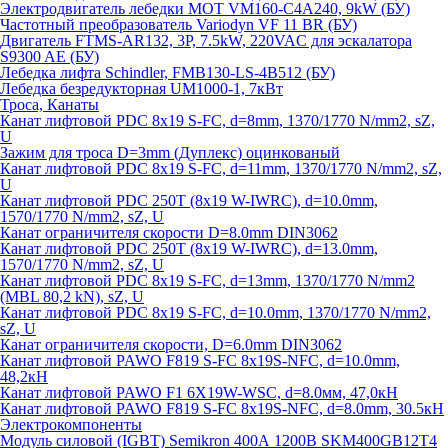
Электродвигатель лебедки MOT VM160-C4A240, 9kW (БУ)
Частотный преобразователь Variodyn VF 11 BR (БУ)
Двигатель FTMS-AR132, 3P, 7.5kW, 220VAC для эскалатора
S9300 AE (БУ)
Лебедка лифта Schindler, FMB130-LS-4B512 (БУ)
Лебедка безредукторная UM1000-1, 7кВт
Троса, Канаты
Канат лифтовой PDC 8x19 S-FC, d=8mm, 1370/1770 N/mm2, sZ,
U
Зажим для троса D=3mm (Дуплекс) оцинкованый
Канат лифтовой PDC 8x19 S-FC, d=11mm, 1370/1770 N/mm2, sZ,
U
Канат лифтовой PDC 250T (8x19 W-IWRC), d=10.0mm,
1570/1770 N/mm2, sZ, U
Канат ограничителя скорости D=8.0mm DIN3062
Канат лифтовой PDC 250T (8x19 W-IWRC), d=13.0mm,
1570/1770 N/mm2, sZ, U
Канат лифтовой PDC 8х19 S-FC, d=13mm, 1370/1770 N/mm2
(MBL 80,2 kN), sZ, U
Канат лифтовой PDC 8x19 S-FC, d=10.0mm, 1370/1770 N/mm2,
sZ, U
Канат ограничителя скорости, D=6.0mm DIN3062
Канат лифтовой PAWO F819 S-FC 8х19S-NFC, d=10.0mm,
48,2кН
Канат лифтовой PAWO F1 6X19W-WSC, d=8.0мм, 47,0кН
Канат лифтовой PAWO F819 S-FC 8х19S-NFC, d=8.0mm, 30.5кН
Электрокомпоненты
Модуль силовой (IGBT) Semikron 400А 1200В SKM400GB12T4