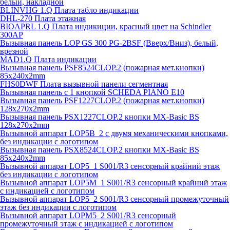
белый, накладной
BLINVHG 1.Q Плата табло индикации
DHL-270 Плата этажная
BIOAPRL 1.Q Плата индикиции, красный цвет на Schindler
300AP
Вызывная панель LOP GS 300 PG-2BSF (Вверх/Вниз), белый,
врезной
MAD1.Q Плата индикации
Вызывная панель PSF8524CLOP.2 (пожарная мет.кнопки)
85х240х2mm
FHS0DWF Плата вызывной панели сегментная
Вызывная панель с 1 кнопкой SCHEDA PIANO E10
Вызывная панель PSF1227CLOP.2 (пожарная мет.кнопки)
128х270х2mm
Вызывная панель PSX1227CLOP.2 кнопки MX-Basic BS
128х270х2mm
Вызывной аппарат LOP5B_2 с двумя механическими кнопками,
без индикации с логотипом
Вызывная панель PSX8524CLOP.2 кнопки MX-Basic BS
85х240х2mm
Вызывной аппарат LOP5_1 S001/R3 сенсорный крайний этаж
без индикации с логотипом
Вызывной аппарат LOP5M_1 S001/R3 сенсорный крайний этаж
с индикацией с логотипом
Вызывной аппарат LOP5_2 S001/R3 сенсорный промежуточный
этаж без индикации с логотипом
Вызывной аппарат LOPM5_2 S001/R3 сенсорный
промежуточный этаж с индикацией с логотипом