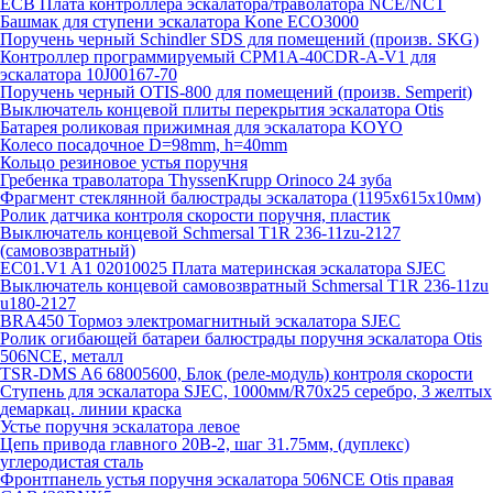
ECB Плата контроллера эскалатора/траволатора NCE/NCT
Башмак для ступени эскалатора Kone ECO3000
Поручень черный Schindler SDS для помещений (произв. SKG)
Контроллер программируемый CPM1A-40CDR-A-V1 для
эскалатора 10J00167-70
Поручень черный OTIS-800 для помещений (произв. Semperit)
Выключатель концевой плиты перекрытия эскалатора Otis
Батарея роликовая прижимная для эскалатора KOYO
Колесо посадочное D=98mm, h=40mm
Кольцо резиновое устья поручня
Гребенка траволатора ThyssenKrupp Orinoco 24 зуба
Фрагмент стеклянной балюстрады эскалатора (1195х615х10мм)
Ролик датчика контроля скорости поручня, пластик
Выключатель концевой Schmersal T1R 236-11zu-2127
(самовозвратный)
EC01.V1 A1 02010025 Плата материнская эскалатора SJEC
Выключатель концевой самовозвратный Schmersal T1R 236-11zu
u180-2127
BRA450 Тормоз электромагнитный эскалатора SJEC
Ролик огибающей батареи балюстрады поручня эскалатора Otis
506NCE, металл
TSR-DMS A6 68005600, Блок (реле-модуль) контроля скорости
Ступень для эскалатора SJEC, 1000мм/R70x25 серебро, 3 желтых
демаркац. линии краска
Устье поручня эскалатора левое
Цепь привода главного 20B-2, шаг 31.75мм, (дуплекс)
углеродистая сталь
Фронтпанель устья поручня эскалатора 506NCE Otis правая