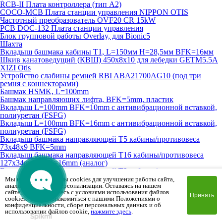
RCB-II Плата контроллера (тип A2)
COCO-MCB Плата станции управления NIPPON OTIS
Частотный преобразователь OVF20 CR 15kW
PCB DOC-132 Плата станции управления
Блок групповой работы Overlay, для Bionic5
Шахта
Вкладыш башмака кабины T1, L=150мм H=28,5мм BFK=16мм
Шкив канатоведущий (КВШ) 450х8х10 для лебедки GETM5.5A
XIZI Otis
Устройство слабины ремней RBI ABA21700AG10 (под три
ремня с коннекторами)
Башмак HSMK, L=100mm
Башмак направляющих лифта, BFK=5mm, пластик
Вкладыш L=100mm BFK=10mm с антивибрационной вставкой,
полиуретан (FSFG)
Вкладыш L=100mm BFK=16mm с антивибрационной вставкой,
полиуретан (FSFG)
Вкладыш башмака направляющей T5 кабины/противовеса
73х48х9 BFK=5mm
Вкладыш башмака направляющей T16 кабины/противовеса
127х34mm BFK=16mm (аналог)
Вкладыш башмака направляющей T9 кабины/противовеса
73х48х7mm BFK=10mm
Мы используем файлы cookies для улучшения работы сайта,
анализа трафика и персонализации. Оставаясь на нашем
Вкладыш башмака направляющей T10 противовеса L=100мм
сайте, вы соглашаетесь с условиями использования файлов
BFK=10мм
Принять
cookies. Чтобы ознакомиться с нашими Положениями о
Шкив канатоведущий (КВШ) 210х6х10 для лебедки Ziehl-Abegg
конфиденциальности, сборе персональных данных и об
Контакт контроля обрыва тяговых ремней XP-B30 (на 4 ремня)
использовании файлов cookie,
нажмите здесь
.
Устройство грузовзвешивающее 34-43кН, Dinacell Electronica (на