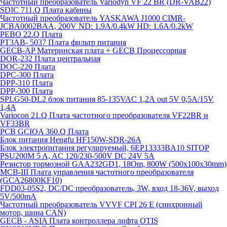
Частотный преобразователь Variodyn VF 22 BR (DR-VAB22)
SDIC 711.Q Плата кабины
Частотный преобразователь YASKAWA J1000 CIMR-
JCBA0002BAA, 200V ND: 1.9A/0.4kW HD: 1.6A/0.2kW
PEBO 22.Q Плата
РТ3АВ- 5037 Плата фильтр питания
GECB-AP Материнская плата + GECB Процессорная
DOR-232 Плата центральная
DOC-220 Плата
DPC-300 Плата
DPP-310 Плата
DPP-300 Плата
SPLG50-DL2 блок питания 85-135VAC 1,2А out 5V 0,5А/15V
1,4А
Variocon 21.Q Плата частотного преобразователя VF22BR и
VF33BR
PCB GCIOA 360.Q Плата
Блок питания Hengfu HF150W-SDR-26A
Блок электропитания регулируемый, 6EP13333BA10 SITOP
PSU200M 5 A, AC 120/230-500V DC 24V 5A
Резистор тормозной GAA232GD1, 18Om, 800W (500x100x30mm)
MCB-III Плата управления частотного преобразователя
(GCA26800KF10)
FDD03-05S2, DC/DC преобразователь, 3W, вход 18-36V, выход
5V/500mA
Частотный преобразователь VVVF CPI 26 E (синхронный
мотор, шина CAN)
GECB - ASIA Плата контроллера лифта OTIS