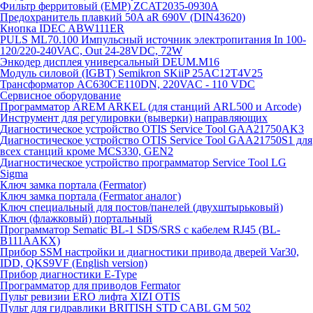
Фильтр ферритовый (EMP) ZCAT2035-0930A
Предохранитель плавкий 50A aR 690V (DIN43620)
Кнопка IDEC ABW111ER
PULS ML70.100 Импульсный источник электропитания In 100-
120/220-240VAC, Out 24-28VDC, 72W
Энкодер дисплея универсальный DEUM.M16
Модуль силовой (IGBT) Semikron SKiiP 25AC12T4V25
Трансформатор AC630CE110DN, 220VAC - 110 VDC
Сервисное оборудование
Программатор AREM ARKEL (для станций ARL500 и Arcode)
Инструмент для регулировки (выверки) направляющих
Диагностическое устройство OTIS Service Tool GAA21750AK3
Диагностическое устройство OTIS Service Tool GAA21750S1 для
всех станций кроме MCS330, GEN2
Диагностическое устройство программатор Service Tool LG
Sigma
Ключ замка портала (Fermator)
Ключ замка портала (Fermator аналог)
Ключ специальный для постов/панелей (двухштырьковый)
Ключ (флажковый) портальный
Программатор Sematic BL-1 SDS/SRS с кабелем RJ45 (BL-
B111AAKX)
Прибор SSM настройки и диагностики привода дверей Var30,
IDD, QKS9VF (English version)
Прибор диагностики E-Type
Программатор для приводов Fermator
Пульт ревизии ERO лифта XIZI OTIS
Пульт для гидравлики BRITISH STD CABL GM 502