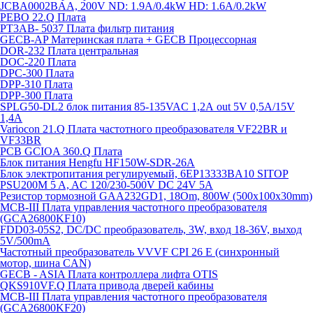
JCBA0002BAA, 200V ND: 1.9A/0.4kW HD: 1.6A/0.2kW
PEBO 22.Q Плата
РТ3АВ- 5037 Плата фильтр питания
GECB-AP Материнская плата + GECB Процессорная
DOR-232 Плата центральная
DOC-220 Плата
DPC-300 Плата
DPP-310 Плата
DPP-300 Плата
SPLG50-DL2 блок питания 85-135VAC 1,2А out 5V 0,5А/15V
1,4А
Variocon 21.Q Плата частотного преобразователя VF22BR и
VF33BR
PCB GCIOA 360.Q Плата
Блок питания Hengfu HF150W-SDR-26A
Блок электропитания регулируемый, 6EP13333BA10 SITOP
PSU200M 5 A, AC 120/230-500V DC 24V 5A
Резистор тормозной GAA232GD1, 18Om, 800W (500x100x30mm)
MCB-III Плата управления частотного преобразователя
(GCA26800KF10)
FDD03-05S2, DC/DC преобразователь, 3W, вход 18-36V, выход
5V/500mA
Частотный преобразователь VVVF CPI 26 E (синхронный
мотор, шина CAN)
GECB - ASIA Плата контроллера лифта OTIS
QKS910VF.Q Плата привода дверей кабины
MCB-III Плата управления частотного преобразователя
(GCA26800KF20)