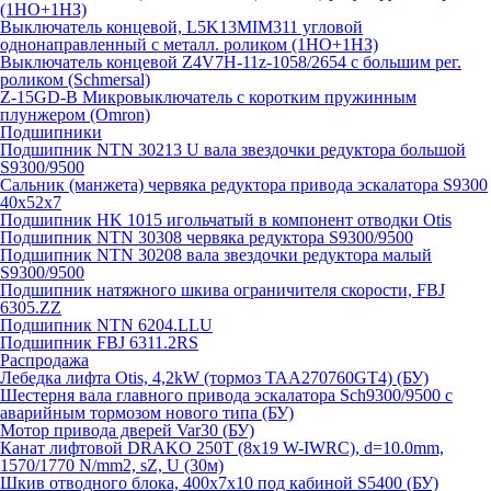
(1НО+1НЗ)
Выключатель концевой, L5K13MIM311 угловой
однонаправленный с металл. роликом (1НО+1НЗ)
Выключатель концевой Z4V7H-11z-1058/2654 с большим рег.
роликом (Schmersal)
Z-15GD-B Микровыключатель с коротким пружинным
плунжером (Omron)
Подшипники
Подшипник NTN 30213 U вала звездочки редуктора большой
S9300/9500
Сальник (манжета) червяка редуктора привода эскалатора S9300
40х52х7
Подшипник HK 1015 игольчатый в компонент отводки Otis
Подшипник NTN 30308 червяка редуктора S9300/9500
Подшипник NTN 30208 вала звездочки редуктора малый
S9300/9500
Подшипник натяжного шкива ограничителя скорости, FBJ
6305.ZZ
Подшипник NTN 6204.LLU
Подшипник FBJ 6311.2RS
Распродажа
Лебедка лифта Otis, 4,2kW (тормоз TAA270760GT4) (БУ)
Шестерня вала главного привода эскалатора Sch9300/9500 с
аварийным тормозом нового типа (БУ)
Мотор привода дверей Var30 (БУ)
Канат лифтовой DRAKO 250T (8x19 W-IWRC), d=10.0mm,
1570/1770 N/mm2, sZ, U (30м)
Шкив отводного блока, 400х7х10 под кабиной S5400 (БУ)