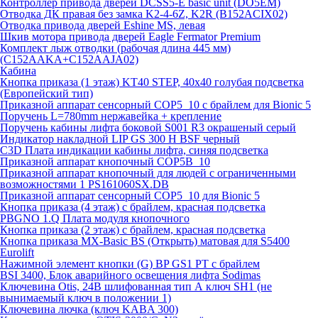
Контроллер привода дверей DCSS5-E basic unit (DO5EM)
Отводка ДК правая без замка K2-4-6Z, K2R (B152ACIX02)
Отводка привода дверей Eshine MS, левая
Шкив мотора привода дверей Eagle Fermator Premium
Комплект лыж отводки (рабочая длина 445 мм)
(C152AAKA+C152AAJA02)
Кабина
Кнопка приказа (1 этаж) KT40 STEP, 40х40 голубая подсветка
(Европейский тип)
Приказной аппарат сенсорный COP5_10 с брайлем для Bionic 5
Поручень L=780mm нержавейка + крепление
Поручень кабины лифта боковой S001 R3 окрашеный серый
Индикатор накладной LIP GS 300 H BSF черный
C3D Плата индикации кабины лифта, синяя подсветка
Приказной аппарат кнопочный COP5B_10
Приказной аппарат кнопочный для людей с ограниченными
возможностями 1 PS161060SX.DB
Приказной аппарат сенсорный COP5_10 для Bionic 5
Кнопка приказа (4 этаж) с брайлем, красная подсветка
PBGNO 1.Q Плата модуля кнопочного
Кнопка приказа (2 этаж) с брайлем, красная подсветка
Кнопка приказа MX-Basic BS (Открыть) матовая для S5400
Eurolift
Нажимной элемент кнопки (G) BP GS1 PT с брайлем
BSI 3400, Блок аварийного освещения лифта Sodimas
Ключевина Otis, 24В шлифованная тип А ключ SH1 (не
вынимаемый ключ в положении 1)
Ключевина лючка (ключ KABA 300)