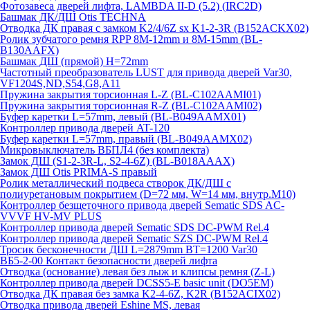
Фотозавеса дверей лифта, LAMBDA II-D (5.2) (IRC2D)
Башмак ДК/ДШ Otis TECHNA
Отводка ДК правая с замком K2/4/6Z sx K1-2-3R (B152ACKX02)
Ролик зубчатого ремня RPP 8M-12mm и 8M-15mm (BL-
B130AAFX)
Башмак ДШ (прямой) H=72mm
Частотный преобразователь LUST для привода дверей Var30,
VF1204S,ND,S54,G8,A11
Пружина закрытия торсионная L-Z (BL-C102AAMI01)
Пружина закрытия торсионная R-Z (BL-C102AAMI02)
Буфер каретки L=57mm, левый (BL-B049AAMX01)
Контроллер привода дверей AT-120
Буфер каретки L=57mm, правый (BL-B049AAMX02)
Микровыключатель ВБПЛ4 (без комплекта)
Замок ДШ (S1-2-3R-L, S2-4-6Z) (BL-B018AAAX)
Замок ДШ Otis PRIMA-S правый
Ролик металлический подвеса створок ДК/ДШ с
полиуретановым покрытием (D=72 мм, W=14 мм, внутр.М10)
Контроллер безщеточного привода дверей Sematiс SDS AC-
VVVF HV-MV PLUS
Контроллер привода дверей Sematic SDS DC-PWM Rel.4
Контроллер привода дверей Sematic SZS DC-PWM Rel.4
Тросик бесконечности ДШ L=2879mm BT=1200 Var30
ВБ5-2-00 Контакт безопасности дверей лифта
Отводка (основание) левая без лыж и клипсы ремня (Z-L)
Контроллер привода дверей DCSS5-E basic unit (DO5EM)
Отводка ДК правая без замка K2-4-6Z, K2R (B152ACIX02)
Отводка привода дверей Eshine MS, левая