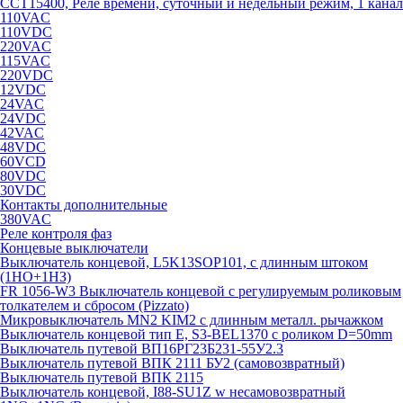
CCT15400, Реле времени, суточный и недельный режим, 1 канал
110VAC
110VDC
220VAC
115VAC
220VDC
12VDC
24VAC
24VDC
42VAC
48VDC
60VCD
80VDC
30VDC
Контакты дополнительные
380VAC
Реле контроля фаз
Концевые выключатели
Выключатель концевой, L5K13SOP101, с длинным штоком
(1НО+1НЗ)
FR 1056-W3 Выключатель концевой с регулируемым роликовым
толкателем и сбросом (Pizzato)
Микровыключатель MN2 KIM2 с длинным металл. рычажком
Выключатель концевой тип Е, S3-BEL1370 с роликом D=50mm
Выключатель путевой ВП16РГ23Б231-55У2.3
Выключатель путевой ВПК 2111 БУ2 (самовозвратный)
Выключатель путевой ВПК 2115
Выключатель концевой, I88-SU1Z w несамовозвратный