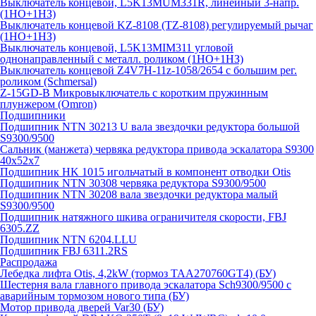
Выключатель концевой, L5K13MUM331R, линейный 3-напр.
(1НО+1НЗ)
Выключатель концевой KZ-8108 (TZ-8108) регулируемый рычаг
(1НО+1НЗ)
Выключатель концевой, L5K13MIM311 угловой
однонаправленный с металл. роликом (1НО+1НЗ)
Выключатель концевой Z4V7H-11z-1058/2654 с большим рег.
роликом (Schmersal)
Z-15GD-B Микровыключатель с коротким пружинным
плунжером (Omron)
Подшипники
Подшипник NTN 30213 U вала звездочки редуктора большой
S9300/9500
Сальник (манжета) червяка редуктора привода эскалатора S9300
40х52х7
Подшипник HK 1015 игольчатый в компонент отводки Otis
Подшипник NTN 30308 червяка редуктора S9300/9500
Подшипник NTN 30208 вала звездочки редуктора малый
S9300/9500
Подшипник натяжного шкива ограничителя скорости, FBJ
6305.ZZ
Подшипник NTN 6204.LLU
Подшипник FBJ 6311.2RS
Распродажа
Лебедка лифта Otis, 4,2kW (тормоз TAA270760GT4) (БУ)
Шестерня вала главного привода эскалатора Sch9300/9500 с
аварийным тормозом нового типа (БУ)
Мотор привода дверей Var30 (БУ)