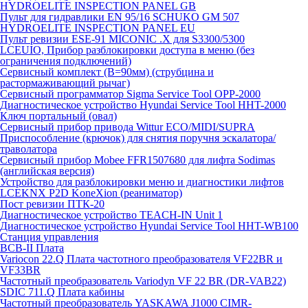
HYDROELITE INSPECTION PANEL GB
Пульт для гидравлики EN 95/16 SCHUKO GM 507
HYDROELITE INSPECTION PANEL EU
Пульт ревизии ESE-91 MICONIC .X для S3300/5300
LCEUIO, Прибор разблокировки доступа в меню (без
ограничения подключений)
Сервисный комплект (В=90мм) (струбцина и
растормаживающий рычаг)
Сервисный программатор Sigma Service Tool OPP-2000
Диагностическое устройство Hyundai Service Tool HHT-2000
Ключ портальный (овал)
Сервисный прибор привода Wittur ECO/MIDI/SUPRA
Приспособление (крючок) для снятия поручня эскалатора/
траволатора
Сервисный прибор Mobee FFR1507680 для лифта Sodimas
(английская версия)
Устройство для разблокировки меню и диагностики лифтов
LCEKNX P2D KoneXion (реаниматор)
Пост ревизии ПТК-20
Диагностическое устройство TEACH-IN Unit 1
Диагностическое устройство Hyundai Service Tool HHT-WB100
Станция управления
BCB-II Плата
Variocon 22.Q Плата частотного преобразователя VF22BR и
VF33BR
Частотный преобразователь Variodyn VF 22 BR (DR-VAB22)
SDIC 711.Q Плата кабины
Частотный преобразователь YASKAWA J1000 CIMR-