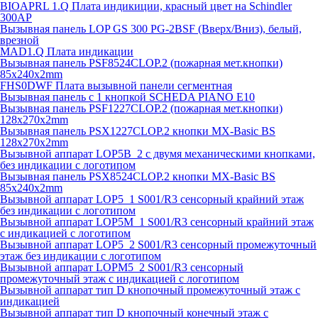
BIOAPRL 1.Q Плата индикиции, красный цвет на Schindler
300AP
Вызывная панель LOP GS 300 PG-2BSF (Вверх/Вниз), белый,
врезной
MAD1.Q Плата индикации
Вызывная панель PSF8524CLOP.2 (пожарная мет.кнопки)
85х240х2mm
FHS0DWF Плата вызывной панели сегментная
Вызывная панель с 1 кнопкой SCHEDA PIANO E10
Вызывная панель PSF1227CLOP.2 (пожарная мет.кнопки)
128х270х2mm
Вызывная панель PSX1227CLOP.2 кнопки MX-Basic BS
128х270х2mm
Вызывной аппарат LOP5B_2 с двумя механическими кнопками,
без индикации с логотипом
Вызывная панель PSX8524CLOP.2 кнопки MX-Basic BS
85х240х2mm
Вызывной аппарат LOP5_1 S001/R3 сенсорный крайний этаж
без индикации с логотипом
Вызывной аппарат LOP5M_1 S001/R3 сенсорный крайний этаж
с индикацией с логотипом
Вызывной аппарат LOP5_2 S001/R3 сенсорный промежуточный
этаж без индикации с логотипом
Вызывной аппарат LOPM5_2 S001/R3 сенсорный
промежуточный этаж с индикацией с логотипом
Вызывной аппарат тип D кнопочный промежуточный этаж с
индикацией
Вызывной аппарат тип D кнопочный конечный этаж с