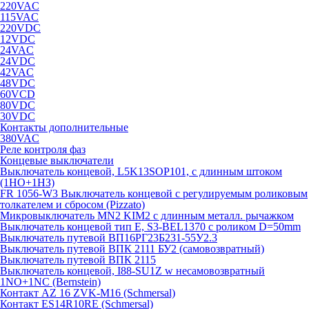
220VAC
115VAC
220VDC
12VDC
24VAC
24VDC
42VAC
48VDC
60VCD
80VDC
30VDC
Контакты дополнительные
380VAC
Реле контроля фаз
Концевые выключатели
Выключатель концевой, L5K13SOP101, с длинным штоком
(1НО+1НЗ)
FR 1056-W3 Выключатель концевой с регулируемым роликовым
толкателем и сбросом (Pizzato)
Микровыключатель MN2 KIM2 с длинным металл. рычажком
Выключатель концевой тип Е, S3-BEL1370 с роликом D=50mm
Выключатель путевой ВП16РГ23Б231-55У2.3
Выключатель путевой ВПК 2111 БУ2 (самовозвратный)
Выключатель путевой ВПК 2115
Выключатель концевой, I88-SU1Z w несамовозвратный
1NO+1NC (Bernstein)
Контакт AZ 16 ZVK-M16 (Schmersal)
Контакт ES14R10RE (Schmersal)