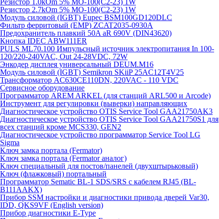
Резистор 1.0kOm 5% МО-100(С2-23) 1W
Резистор 2.7kOm 5% МО-100(С2-23) 1W
Модуль силовой (IGBT) Eupec BSM100GD120DLC
Фильтр ферритовый (EMP) ZCAT2035-0930A
Предохранитель плавкий 50A aR 690V (DIN43620)
Кнопка IDEC ABW111ER
PULS ML70.100 Импульсный источник электропитания In 100-
120/220-240VAC, Out 24-28VDC, 72W
Энкодер дисплея универсальный DEUM.M16
Модуль силовой (IGBT) Semikron SKiiP 25AC12T4V25
Трансформатор AC630CE110DN, 220VAC - 110 VDC
Сервисное оборудование
Программатор AREM ARKEL (для станций ARL500 и Arcode)
Инструмент для регулировки (выверки) направляющих
Диагностическое устройство OTIS Service Tool GAA21750AK3
Диагностическое устройство OTIS Service Tool GAA21750S1 для
всех станций кроме MCS330, GEN2
Диагностическое устройство программатор Service Tool LG
Sigma
Ключ замка портала (Fermator)
Ключ замка портала (Fermator аналог)
Ключ специальный для постов/панелей (двухштырьковый)
Ключ (флажковый) портальный
Программатор Sematic BL-1 SDS/SRS с кабелем RJ45 (BL-
B111AAKX)
Прибор SSM настройки и диагностики привода дверей Var30,
IDD, QKS9VF (English version)
Прибор диагностики E-Type