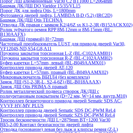
Порог ДШ алюминиевый Var30 C2 BT1000 L=2064mm
Башмак ДК/ДШ DO Varidor 15/35/VL15
Порог ДК для лифта Otis, L=1800mm
Фотозавеса дверей лифта, LAMBDA II-D (5.2) (IRC2D)
Башмак ДК/ДШ Otis TECHNA
Отводка ДК правая с замком K2/4/6Z sx K1-2-3R (B152ACKX02)
Ролик зубчатого ремня RPP 8M-12mm и 8M-15mm (BL-
B130AAFX)
Башмак ДШ (прямой) H=72mm
Частотный преобразователь LUST для привода дверей Var30,
VF1204S,ND,S54,G8,A11
Пружина закрытия торсионная L-Z (BL-C102AAMI01)
Пружина закрытия торсионная R-Z (BL-C102AAMI02)
Буфер каретки L=57mm, левый (BL-B049AAMX01)
Контроллер привода дверей AT-120
Буфер каретки L=57mm, правый (BL-B049AAMX02)
Микровыключатель ВБПЛ4 (без комплекта)
Замок ДШ (S1-2-3R-L, S2-4-6Z) (BL-B018AAAX)
Замок ДШ Otis PRIMA-S правый
Ролик металлический подвеса створок ДК/ДШ с
полиуретановым покрытием (D=72 мм, W=14 мм, внутр.М10)
Контроллер безщеточного привода дверей Sematiс SDS AC-
VVVF HV-MV PLUS
Контроллер привода дверей Sematic SDS DC-PWM Rel.4
Контроллер привода дверей Sematic SZS DC-PWM Rel.4
Тросик бесконечности ДШ L=2879mm BT=1200 Var30
ВБ5-2-00 Контакт безопасности дверей лифта
Отводка (основание) левая без лыж и клипсы ремня (Z-L)