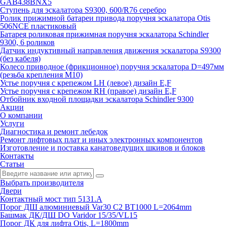
GAB438BNX5
Ступень для эскалатора S9300, 600/R76 серебро
Ролик прижимной батареи привода поручня эскалатора Otis
506NCE пластиковый
Батарея роликовая прижимная поручня эскалатора Schindler
9300, 6 роликов
Датчик индуктивный направления движения эскалатора S9300
(без кабеля)
Колесо приводное (фрикционное) поручня эскалатора D=497мм
(резьба крепления M10)
Устье поручня с крепежом LH (левое) дизайн E,F
Устье поручня с крепежом RH (правое) дизайн E,F
Отбойник входной площадки эскалатора Schindler 9300
Акции
О компании
Услуги
Диагностика и ремонт лебедок
Ремонт лифтовых плат и иных электронных компонентов
Изготовление и поставка канатоведущих шкивов и блоков
Контакты
Статьи
Выбрать производителя
Двери
Контактный мост тип 5131.A
Порог ДШ алюминиевый Var30 C2 BT1000 L=2064mm
Башмак ДК/ДШ DO Varidor 15/35/VL15
Порог ДК для лифта Otis, L=1800mm