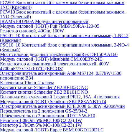
PCW01 Блок контактный с клеммным безвинтовым зажимом,
1NC (Красный)
PCW10 Блок контактный с клеммным безвинтовым зажимом,
1NO (Зеленый)
IRAMS10UP60A Модуль интегрированный
Модуль силовой (IGBT) Fuji 7MBP150RA-120-05
Резистор силовой, 40Om, 100W
PSC01_10 Контактный блок с припаянными клеммами, 1-NC-2
(Красный)
PSC10_10 Контактный блок с припаянными клеммами, 3-NO-4
(Зеленый)
Мост силовой диодный трехфазный SanRex DF150AA160
Модуль силовой (IGBT) Mitsubishi CM100E3Y-24E
Конденсатор алюминиевый электролитическтй, 400V
4700mF/77x131/105°C (EPCOS)
Электродвигатель асинхронный Able MS7124, 0,37kW/1500
исполнение В34
Ключевина 19mm, 2 ключа
Контакт кнопки Schneider ZB2 BE102C NC
Контакт кнопки Schneider ZB2 BE101C NO
Выключатель кулачковый Legrand PR12, 16A, 4 положения
Модуль силовой (IGBT) Semikron SKiiP 83ANB15T4
Электродвигатель асинхронный КГЕ 2008-6, 3kW, 920об/мин
Переключатель на 2 положения GS-25/04-2
Переключатель на 2 положения, IDEC YW-E10
Резистор 1.0kOm 5% МО-100(С2-23) 1W
Резистор 2.7kOm 5% МО-100(С2-23) 1W
Модуль силовой (IGBT) Eupec BSM100GD120DLC