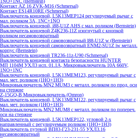
1NO+1NC (Bernstein)
Контакт AZ 16 ZVK-M16 (Schmersal)
Контакт ES14R10RE (Schmersal)
Выключатель концевой, L5K13MEP124 регулируемый рычаг с
мал. роликом 3А, 1NC+1NO
Выключатель концевой, i88-U1Z AHS с мал. роликом (Bernstein)
Выключатель концевой Z4K236-11Z изогнутый с кнопкой
роликом несамовозвратный
Выключатель концевой самовозвратный l88-U1Z w (Bernstein)
Выключатель концевой самовозвратный ENM2-SU1Z iw металл.
корпус (Bernstein)
Выключатель концевой TR236-11z-U90 (Schmersal)
Выключатель концевой контакта безопасности HUNTER
МП 1104М УХЛ3 исп. 01.1А, Микровыключатель 10А 660V,
1NO+1NC
Выключатель концевой, L5K13MEM123, регулируемый рычаг с
мал. мет. роликом (1НО+1НЗ)
Микровыключатель MN2 MUM3 с металл. роликом по прод. оси
на стержне
Z-15GQ-B Микровыключатель (Omron)
Выключатель концевой, L5K13MEM122, регулируемый рычаг с
мал. мет. роликом (1НО+1НЗ)
Микровыключатель MN2 MUM8 с металл. роликом по попереч.
оси на стержне
Выключатель концевой, L5K13MEP122, угловой 2-х
направленный с регулируемым роликом (1НО+1НЗ)
Выключатель путевой ВП83-Г23-231-55 УХЛ3.16
несамовозвратный