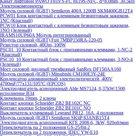
Канат лифтовой PAWO F819 S-FC 8х19S-NFC, d=8.0mm, 30.5кН
Электрокомпоненты
Модуль силовой (IGBT) Semikron 400А 1200В SKM400GB12T4
PCW01 Блок контактный с клеммным безвинтовым зажимом,
1NC (Красный)
PCW10 Блок контактный с клеммным безвинтовым зажимом,
1NO (Зеленый)
IRAMS10UP60A Модуль интегрированный
Модуль силовой (IGBT) Fuji 7MBP150RA-120-05
Резистор силовой, 40Om, 100W
PSC01_10 Контактный блок с припаянными клеммами, 1-NC-2
(Красный)
PSC10_10 Контактный блок с припаянными клеммами, 3-NO-4
(Зеленый)
Мост силовой диодный трехфазный SanRex DF150AA160
Модуль силовой (IGBT) Mitsubishi CM100E3Y-24E
Конденсатор алюминиевый электролитическтй, 400V
4700mF/77x131/105°C (EPCOS)
Электродвигатель асинхронный Able MS7124, 0,37kW/1500
исполнение В34
Ключевина 19mm, 2 ключа
Контакт кнопки Schneider ZB2 BE102C NC
Контакт кнопки Schneider ZB2 BE101C NO
Выключатель кулачковый Legrand PR12, 16A, 4 положения
Модуль силовой (IGBT) Semikron SKiiP 83ANB15T4
Электродвигатель асинхронный КГЕ 2008-6, 3kW, 920об/мин
Переключатель на 2 положения GS-25/04-2
Переключатель на 2 положения, IDEC YW-E10