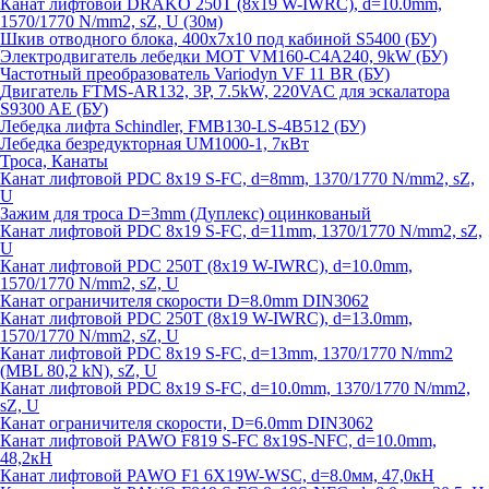
Канат лифтовой DRAKO 250T (8x19 W-IWRC), d=10.0mm,
1570/1770 N/mm2, sZ, U (30м)
Шкив отводного блока, 400х7х10 под кабиной S5400 (БУ)
Электродвигатель лебедки MOT VM160-C4A240, 9kW (БУ)
Частотный преобразователь Variodyn VF 11 BR (БУ)
Двигатель FTMS-AR132, 3P, 7.5kW, 220VAC для эскалатора
S9300 AE (БУ)
Лебедка лифта Schindler, FMB130-LS-4B512 (БУ)
Лебедка безредукторная UM1000-1, 7кВт
Троса, Канаты
Канат лифтовой PDC 8x19 S-FC, d=8mm, 1370/1770 N/mm2, sZ,
U
Зажим для троса D=3mm (Дуплекс) оцинкованый
Канат лифтовой PDC 8x19 S-FC, d=11mm, 1370/1770 N/mm2, sZ,
U
Канат лифтовой PDC 250T (8x19 W-IWRC), d=10.0mm,
1570/1770 N/mm2, sZ, U
Канат ограничителя скорости D=8.0mm DIN3062
Канат лифтовой PDC 250T (8x19 W-IWRC), d=13.0mm,
1570/1770 N/mm2, sZ, U
Канат лифтовой PDC 8х19 S-FC, d=13mm, 1370/1770 N/mm2
(MBL 80,2 kN), sZ, U
Канат лифтовой PDC 8x19 S-FC, d=10.0mm, 1370/1770 N/mm2,
sZ, U
Канат ограничителя скорости, D=6.0mm DIN3062
Канат лифтовой PAWO F819 S-FC 8х19S-NFC, d=10.0mm,
48,2кН
Канат лифтовой PAWO F1 6X19W-WSC, d=8.0мм, 47,0кН