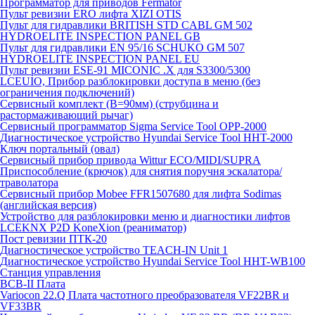
Программатор для приводов Fermator
Пульт ревизии ERO лифта XIZI OTIS
Пульт для гидравлики BRITISH STD CABL GM 502
HYDROELITE INSPECTION PANEL GB
Пульт для гидравлики EN 95/16 SCHUKO GM 507
HYDROELITE INSPECTION PANEL EU
Пульт ревизии ESE-91 MICONIC .X для S3300/5300
LCEUIO, Прибор разблокировки доступа в меню (без
ограничения подключений)
Сервисный комплект (В=90мм) (струбцина и
растормаживающий рычаг)
Сервисный программатор Sigma Service Tool OPP-2000
Диагностическое устройство Hyundai Service Tool HHT-2000
Ключ портальный (овал)
Сервисный прибор привода Wittur ECO/MIDI/SUPRA
Приспособление (крючок) для снятия поручня эскалатора/
траволатора
Сервисный прибор Mobee FFR1507680 для лифта Sodimas
(английская версия)
Устройство для разблокировки меню и диагностики лифтов
LCEKNX P2D KoneXion (реаниматор)
Пост ревизии ПТК-20
Диагностическое устройство TEACH-IN Unit 1
Диагностическое устройство Hyundai Service Tool HHT-WB100
Станция управления
BCB-II Плата
Variocon 22.Q Плата частотного преобразователя VF22BR и
VF33BR