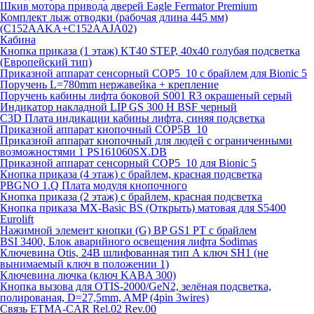
Шкив мотора привода дверей Eagle Fermator Premium
Комплект лыж отводки (рабочая длина 445 мм)
(C152AAKA+C152AAJA02)
Кабина
Кнопка приказа (1 этаж) KT40 STEP, 40х40 голубая подсветка
(Европейский тип)
Приказной аппарат сенсорный COP5_10 с брайлем для Bionic 5
Поручень L=780mm нержавейка + крепление
Поручень кабины лифта боковой S001 R3 окрашеный серый
Индикатор накладной LIP GS 300 H BSF черный
C3D Плата индикации кабины лифта, синяя подсветка
Приказной аппарат кнопочный COP5B_10
Приказной аппарат кнопочный для людей с ограниченными
возможностями 1 PS161060SX.DB
Приказной аппарат сенсорный COP5_10 для Bionic 5
Кнопка приказа (4 этаж) с брайлем, красная подсветка
PBGNO 1.Q Плата модуля кнопочного
Кнопка приказа (2 этаж) с брайлем, красная подсветка
Кнопка приказа MX-Basic BS (Открыть) матовая для S5400
Eurolift
Нажимной элемент кнопки (G) BP GS1 PT с брайлем
BSI 3400, Блок аварийного освещения лифта Sodimas
Ключевина Otis, 24В шлифованная тип А ключ SH1 (не
вынимаемый ключ в положении 1)
Ключевина лючка (ключ KABA 300)
Кнопка вызова для OTIS-2000/GeN2, зелёная подсветка,
полированая, D=27,5mm, AMP (4pin 3wires)
Связь ETMA-CAR Rel.02 Rev.00