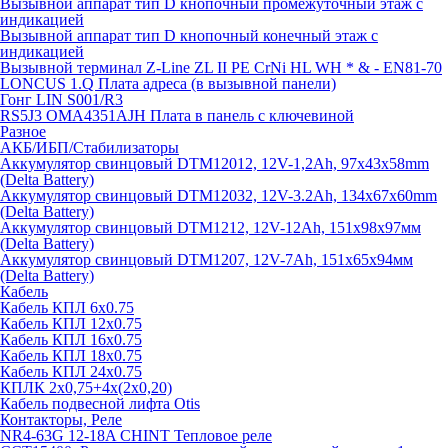
Вызывной аппарат тип D кнопочный промежуточный этаж с
индикацией
Вызывной аппарат тип D кнопочный конечный этаж с
индикацией
Вызывной терминал Z-Line ZL II PE CrNi HL WH * & - EN81-70
LONCUS 1.Q Плата адреса (в вызывной панели)
Гонг LIN S001/R3
RS5J3 OMA4351AJH Плата в панель с ключевиной
Разное
АКБ/ИБП/Стабилизаторы
Аккумулятор свинцовый DTM12012, 12V-1,2Ah, 97х43х58mm
(Delta Battery)
Аккумулятор свинцовый DTM12032, 12V-3.2Ah, 134x67x60mm
(Delta Battery)
Аккумулятор свинцовый DTM1212, 12V-12Ah, 151х98х97мм
(Delta Battery)
Аккумулятор свинцовый DTM1207, 12V-7Ah, 151х65х94мм
(Delta Battery)
Кабель
Кабель КПЛ 6х0.75
Кабель КПЛ 12х0.75
Кабель КПЛ 16х0.75
Кабель КПЛ 18х0.75
Кабель КПЛ 24х0.75
КПЛК 2х0,75+4х(2х0,20)
Кабель подвесной лифта Otis
Контакторы, Реле
NR4-63G 12-18A CHINT Тепловое реле