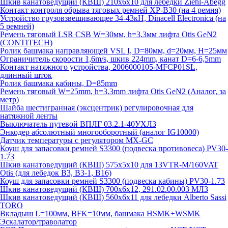
Шкив канатоведущий (КВШ) 210х6х10 для лебедки Ziehl-Abegg
Контакт контроля обрыва тяговых ремней XP-B30 (на 4 ремня)
Устройство грузовзвешивающее 34-43кН, Dinacell Electronica (на
5 ремней)
Ремень тяговый LSR CSB W=30мм, h=3.3мм лифта Otis GeN2
(CONTITECH)
Ролик башмака направляющей VSL I, D=80мм, d=20мм, H=25мм
Ограничитель скорости 1,6m/s, шкив 224mm, канат D=6-6,5mm
Контакт натяжного устройства, 2006000105-MFCP01SL,
длинный шток
Ролик башмака кабины, D=85mm
Ремень тяговый W=25mm, h=3.3mm лифта Otis GeN2 (Аналог, за
метр)
Шайба шестигранная (эксцентрик) регулировочная для
натяжной ленты
Выключатель путевой ВПЛГ 03.2.1-40УХЛ3
Энкодер абсолютный многооборотный (аналог IG10000)
Датчик температуры с регулятором MX-GC
Коуш для запасовки ремней S3300 (подвеска противовеса) PV30-
1.73
Шкив канатоведущий (КВШ) 575х5х10 для 13VTR-M/160VAT
Otis (для лебедок B3, B3-1, B16)
Коуш для запасовки ремней S3300 (подвеска кабины) PV30-1.73
Шкив канатоведущий (КВШ) 700х6х12, 291.02.00.003 МЛЗ
Шкив канатоведущий (КВШ) 560х6х11 для лебедки Alberto Sassi
TORO
Вкладыш L=100мм, BFK=10мм, башмака HSMK+WSMK
Эскалатор/траволатор