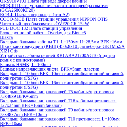
QKS910VF.Q Плата привода дверей кабины
MCB-III Плата управления частотного преобразователя
(GCA26800KF20)
RCB-II Плата контроллера (тип A2)
COCO-MCB Плата станции управления NIPPON OTIS
Частотный преобразователь OVF20 CR 15kW
PCB DOC-132 Плата станции управления
Блок групповой работы Overlay, для Bionic5
Шахта
Вкладыш башмака кабины T1, L=150мм H=28,5мм BFK=16мм
Шкив канатоведущий (КВШ) 450х8х10 для лебедки GETM5.5A
XIZI Otis
Устройство слабины ремней RBI ABA21700AG10 (под три
ремня с коннекторами)
Башмак HSMK, L=100mm
Башмак направляющих лифта, BFK=5mm, пластик
Вкладыш L=100mm BFK=10mm с антивибрационной вставкой,
полиуретан (FSFG)
Вкладыш L=100mm BFK=16mm с антивибрационной вставкой,
полиуретан (FSFG)
Вкладыш башмака направляющей T5 кабины/противовеса
73х48х9 BFK=5mm
Вкладыш башмака направляющей T16 кабины/противовеса
127х34mm BFK=16mm (аналог)
Вкладыш башмака направляющей T9 кабины/противовеса
73х48х7mm BFK=10mm
Вкладыш башмака направляющей T10 противовеса L=100мм
BFK=10мм