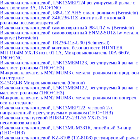
Выключатель концевой, L5K13MEP124 регулируемый рычаг с
мал. роликом 3А, 1NC+1NO
Выключатель концевой, i88-U1Z AHS с мал. роликом (Bernstein)
Выключатель концевой Z4K236-11Z изогнутый с кнопкой
роликом несамовозвратный
Выключатель концевой самовозвратный l88-U1Z w (Bernstein)
Выключатель концевой самовозвратный ENM2-SU1Z iw металл.
корпус (Bernstein)
Выключатель концевой TR236-11z-U90 (Schmersal)
Выключатель концевой контакта безопасности HUNTER
МП 1104М УХЛ3 исп. 01.1А, Микровыключатель 10А 660V,
1NO+1NC
Выключатель концевой, L5K13MEM123, регулируемый рычаг с
мал. мет. роликом (1НО+1НЗ)
Микровыключатель MN2 MUM3 с металл. роликом по прод. оси
на стержне
Z-15GQ-B Микровыключатель (Omron)
Выключатель концевой, L5K13MEM122, регулируемый рычаг с
мал. мет. роликом (1НО+1НЗ)
Микровыключатель MN2 MUM8 с металл. роликом по попереч.
оси на стержне
Выключатель концевой, L5K13MEP122, угловой 2-х
направленный с регулируемым роликом (1НО+1НЗ)
Выключатель путевой ВП83-Г23-231-55 УХЛ3.16
несамовозвратный
Выключатель концевой, L5K13MUM331R, линейный 3-напр.
(1НО+1НЗ)
Выключатель концевой KZ-8108 (TZ-8108) регулируемый рычаг