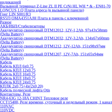
индикацией
Вызывной терминал Z-Line ZL II PE CrNi HL WH * & - EN81-70
LONCUS 1.Q Плата адреса (в вызывной панели)
Гонг LIN S001/R3
RS5J3 OMA4351AJH Плата в панель с ключевиной
Разное
АКБ/ИБП/Стабилизаторы
Аккумулятор свинцовый DTM12012, 12V-1,2Ah, 97х43х58mm
(Delta Battery)
Аккумулятор свинцовый DTM12032, 12V-3.2Ah, 134x67x60mm
(Delta Battery)
Аккумулятор свинцовый DTM1212, 12V-12Ah, 151х98х97мм
(Delta Battery)
Аккумулятор свинцовый DTM1207, 12V-7Ah, 151х65х94мм
(Delta Battery)
Кабель
Кабель КПЛ 6х0.75
Кабель КПЛ 12х0.75
Кабель КПЛ 16х0.75
Кабель КПЛ 18х0.75
Кабель КПЛ 24х0.75
КПЛК 2х0,75+4х(2х0,20)
Кабель подвесной лифта Otis
Контакторы, Реле
NR4-63G 12-18A CHINT Тепловое реле
CCT15400, Реле времени, суточный и недельный режим, 1 канал
110VAC
110VDC