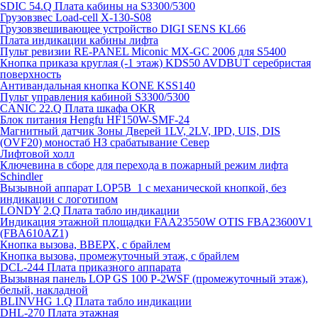
SDIC 54.Q Плата кабины на S3300/5300
Грузовзвес Load-cell X-130-S08
Грузовзвешивающее устройство DIGI SENS KL66
Плата индикации кабины лифта
Пульт ревизии RE-PANEL Miconic MX-GC 2006 для S5400
Кнопка приказа круглая (-1 этаж) KDS50 AVDBUT серебристая
поверхность
Антивандальная кнопка KONE KSS140
Пульт управления кабиной S3300/5300
CANIC 22.Q Плата шкафа OKR
Блок питания Hengfu HF150W-SMF-24
Магнитный датчик Зоны Дверей 1LV, 2LV, IPD, UIS, DIS
(OVF20) моностаб НЗ срабатывание Cевер
Лифтовой холл
Ключевина в сборе для перехода в пожарный режим лифта
Schindler
Вызывной аппарат LOP5B_1 с механической кнопкой, без
индикации с логотипом
LONDY 2.Q Плата табло индикации
Индикация этажной площадки FAA23550W OTIS FBA23600V1
(FBA610AZ1)
Кнопка вызова, ВВЕРХ, с брайлем
Кнопка вызова, промежуточный этаж, с брайлем
DCL-244 Плата приказного аппарата
Вызывная панель LOP GS 100 P-2WSF (промежуточный этаж),
белый, накладной
BLINVHG 1.Q Плата табло индикации
DHL-270 Плата этажная