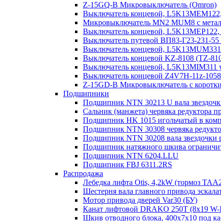
Z-15GQ-B Микровыключатель (Omron)
Выключатель концевой, L5K13MEM122, 
Микровыключатель MN2 MUM8 с металл.
Выключатель концевой, L5K13MEP122, 
Выключатель путевой ВП83-Г23-231-55
Выключатель концевой, L5K13MUM331R
Выключатель концевой KZ-8108 (TZ-81
Выключатель концевой, L5K13MIM311 у
Выключатель концевой Z4V7H-11z-1058/2
Z-15GD-B Микровыключатель с коротк
Подшипники
Подшипник NTN 30213 U вала звездочк
Сальник (манжета) червяка редуктора п
Подшипник HK 1015 игольчатый в компо
Подшипник NTN 30308 червяка редукто
Подшипник NTN 30208 вала звездочки 
Подшипник натяжного шкива ограничите
Подшипник NTN 6204.LLU
Подшипник FBJ 6311.2RS
Распродажа
Лебедка лифта Otis, 4,2kW (тормоз TAA
Шестерня вала главного привода эскала
Мотор привода дверей Var30 (БУ)
Канат лифтовой DRAKO 250T (8x19 W-IW
Шкив отводного блока, 400х7х10 под ка