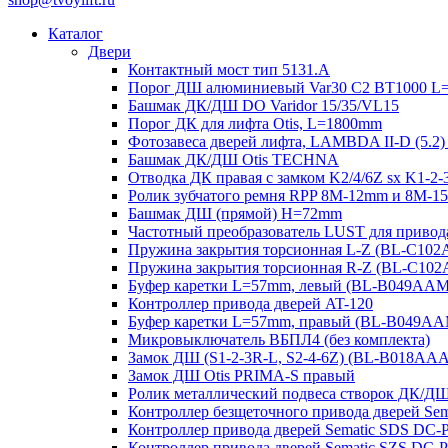
Каталог
Двери
Контактный мост тип 5131.A
Порог ДШ алюминиевый Var30 C2 BT1000 L
Башмак ДК/ДШ DO Varidor 15/35/VL15
Порог ДК для лифта Otis, L=1800mm
Фотозавеса дверей лифта, LAMBDA II-D (5.2)
Башмак ДК/ДШ Otis TECHNA
Отводка ДК правая с замком K2/4/6Z sx K1-
Ролик зубчатого ремня RPP 8M-12mm и 8M-
Башмак ДШ (прямой) H=72mm
Частотный преобразователь LUST для привод
Пружина закрытия торсионная L-Z (BL-C10
Пружина закрытия торсионная R-Z (BL-C10
Буфер каретки L=57mm, левый (BL-B049AA
Контроллер привода дверей AT-120
Буфер каретки L=57mm, правый (BL-B049A
Микровыключатель ВБПЛ4 (без комплекта)
Замок ДШ (S1-2-3R-L, S2-4-6Z) (BL-B018AA
Замок ДШ Otis PRIMA-S правый
Ролик металлический подвеса створок ДК/Д
Контроллер безщеточного привода дверей 
Контроллер привода дверей Sematic SDS DC-
Контроллер привода дверей Sematic SZS DC-