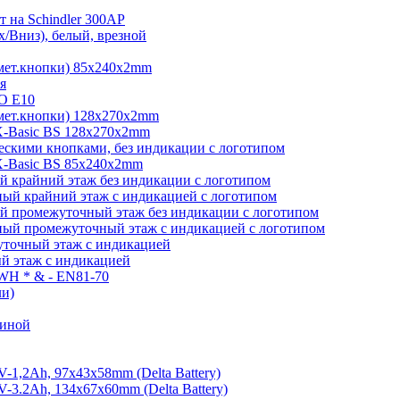
 на Schindler 300AP
/Вниз), белый, врезной
мет.кнопки) 85х240х2mm
я
O E10
мет.кнопки) 128х270х2mm
-Basic BS 128х270х2mm
скими кнопками, без индикации с логотипом
-Basic BS 85х240х2mm
 крайний этаж без индикации с логотипом
ый крайний этаж с индикацией с логотипом
й промежуточный этаж без индикации с логотипом
ый промежуточный этаж с индикацией с логотипом
точный этаж с индикацией
й этаж с индикацией
 WH * & - EN81-70
ли)
виной
1,2Ah, 97х43х58mm (Delta Battery)
3.2Ah, 134x67x60mm (Delta Battery)