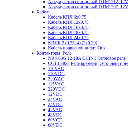
Аккумулятор свинцовый DTM1212, 12V-1
Аккумулятор свинцовый DTM1207, 12V-7
Кабель
Кабель КПЛ 6х0.75
Кабель КПЛ 12х0.75
Кабель КПЛ 16х0.75
Кабель КПЛ 18х0.75
Кабель КПЛ 24х0.75
КПЛК 2х0,75+4х(2х0,20)
Кабель подвесной лифта Otis
Контакторы, Реле
NR4-63G 12-18A CHINT Тепловое реле
CCT15400, Реле времени, суточный и н
110VAC
110VDC
220VAC
115VAC
220VDC
12VDC
24VAC
24VDC
42VAC
48VDC
60VCD
80VDC