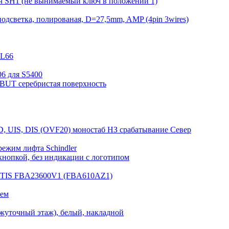
ч SH1 (не вынимаемый ключ в положении 1)
одсветка, полированая, D=27,5mm, AMP (4pin 3wires)
KL66
6 для S5400
DBUT серебристая поверхность
D, UIS, DIS (OVF20) моностаб НЗ срабатывание Cевер
режим лифта Schindler
нопкой, без индикации с логотипом
OTIS FBA23600V1 (FBA610AZ1)
лем
жуточный этаж), белый, накладной