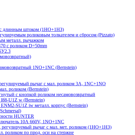
 с длинным штоком (1НО+1НЗ)
гулируемым роликовым толкателем и сбросом (Pizzato)
м металл. рычажком
370 с роликом D=50mm
5У2.3
амовозвратный)
амовозвратный 1NO+1NC (Bernstein)
егулируемый рычаг с мал. роликом 3А, 1NC+1NO
л. роликом (Bernstein)
гнутый с кнопкой роликом несамовозвратный
88-U1Z w (Bernstein)
ENM2-SU1Z iw металл. корпус (Bernstein)
Schmersal)
пасности HUNTER
лючатель 10А 660V, 1NO+1NC
регулируемый рычаг с мал. мет. роликом (1НО+1НЗ)
 роликом по прод. оси на стержне