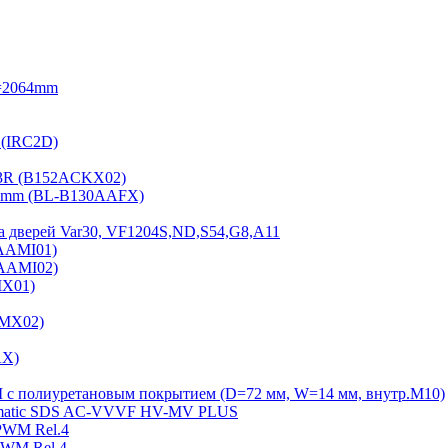
=2064mm
 (IRC2D)
2-3R (B152ACKX02)
15mm (BL-B130AAFX)
а дверей Var30, VF1204S,ND,S54,G8,A11
2AAMI01)
2AAMI02)
MX01)
AMX02)
AX)
Ш с полиуретановым покрытием (D=72 мм, W=14 мм, внутр.М10)
Sematiс SDS AC-VVVF HV-MV PLUS
PWM Rel.4
PWM Rel.4