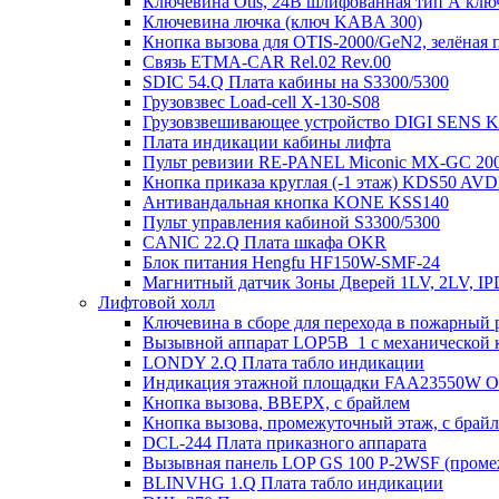
Ключевина Otis, 24В шлифованная тип А клю
Ключевина лючка (ключ KABA 300)
Кнопка вызова для OTIS-2000/GeN2, зелёная п
Связь ETMA-CAR Rel.02 Rev.00
SDIC 54.Q Плата кабины на S3300/5300
Грузовзвес Load-cell X-130-S08
Грузовзвешивающее устройство DIGI SENS 
Плата индикации кабины лифта
Пульт ревизии RE-PANEL Miconic MX-GC 200
Кнопка приказа круглая (-1 этаж) KDS50 AV
Антивандальная кнопка KONE KSS140
Пульт управления кабиной S3300/5300
CANIC 22.Q Плата шкафа OKR
Блок питания Hengfu HF150W-SMF-24
Магнитный датчик Зоны Дверей 1LV, 2LV, IP
Лифтовой холл
Ключевина в сборе для перехода в пожарный 
Вызывной аппарат LOP5B_1 с механической к
LONDY 2.Q Плата табло индикации
Индикация этажной площадки FAA23550W 
Кнопка вызова, ВВЕРХ, с брайлем
Кнопка вызова, промежуточный этаж, с брай
DCL-244 Плата приказного аппарата
Вызывная панель LOP GS 100 P-2WSF (проме
BLINVHG 1.Q Плата табло индикации