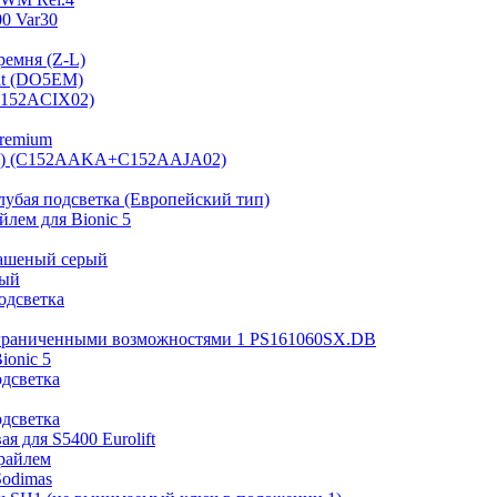
0 Var30
ремня (Z-L)
it (DO5EM)
(B152ACIX02)
Premium
 мм) (C152AAKA+C152AAJA02)
лубая подсветка (Европейский тип)
лем для Bionic 5
рашеный серый
ный
одсветка
ограниченными возможностями 1 PS161060SX.DB
ionic 5
одсветка
одсветка
я для S5400 Eurolift
райлем
Sodimas