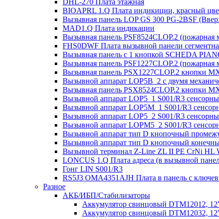
DHL-270 Плата этажная
BIOAPRL 1.Q Плата индикиции, красный цвет
Вызывная панель LOP GS 300 PG-2BSF (Вверх
MAD1.Q Плата индикации
Вызывная панель PSF8524CLOP.2 (пожарная 
FHS0DWF Плата вызывной панели сегментна
Вызывная панель с 1 кнопкой SCHEDA PIAN
Вызывная панель PSF1227CLOP.2 (пожарная 
Вызывная панель PSX1227CLOP.2 кнопки MX
Вызывной аппарат LOP5B_2 с двумя механиче
Вызывная панель PSX8524CLOP.2 кнопки MX
Вызывной аппарат LOP5_1 S001/R3 сенсорный
Вызывной аппарат LOP5M_1 S001/R3 сенсорн
Вызывной аппарат LOP5_2 S001/R3 сенсорны
Вызывной аппарат LOPM5_2 S001/R3 сенсорн
Вызывной аппарат тип D кнопочный промежу
Вызывной аппарат тип D кнопочный конечны
Вызывной терминал Z-Line ZL II PE CrNi HL
LONCUS 1.Q Плата адреса (в вызывной пане
Гонг LIN S001/R3
RS5J3 OMA4351AJH Плата в панель с ключе
Разное
АКБ/ИБП/Стабилизаторы
Аккумулятор свинцовый DTM12012, 12V-
Аккумулятор свинцовый DTM12032, 12V-