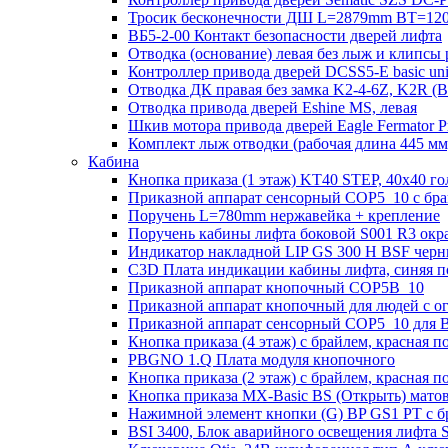
Тросик бесконечности ДШ L=2879mm BT=120
ВБ5-2-00 Контакт безопасности дверей лифта
Отводка (основание) левая без лыж и клипсы 
Контроллер привода дверей DCSS5-E basic un
Отводка ДК правая без замка K2-4-6Z, K2R 
Отводка привода дверей Eshine MS, левая
Шкив мотора привода дверей Eagle Fermator 
Комплект лыж отводки (рабочая длина 445
Кабина
Кнопка приказа (1 этаж) KT40 STEP, 40х40 го
Приказной аппарат сенсорный COP5_10 с брай
Поручень L=780mm нержавейка + крепление
Поручень кабины лифта боковой S001 R3 ок
Индикатор накладной LIP GS 300 H BSF чер
C3D Плата индикации кабины лифта, синяя п
Приказной аппарат кнопочный COP5B_10
Приказной аппарат кнопочный для людей с 
Приказной аппарат сенсорный COP5_10 для B
Кнопка приказа (4 этаж) с брайлем, красная п
PBGNO 1.Q Плата модуля кнопочного
Кнопка приказа (2 этаж) с брайлем, красная п
Кнопка приказа MX-Basic BS (Открыть) матова
Нажимной элемент кнопки (G) BP GS1 PT с б
BSI 3400, Блок аварийного освещения лифта 