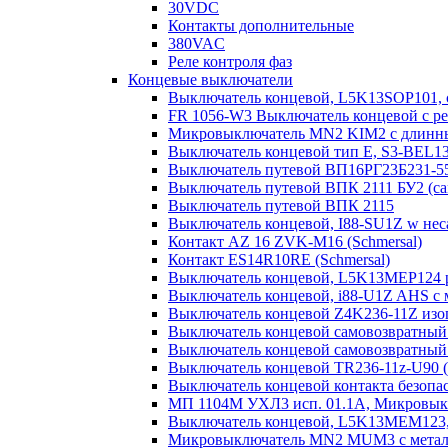
30VDC
Контакты дополнительные
380VAC
Реле контроля фаз
Концевые выключатели
Выключатель концевой, L5K13SOP101,
FR 1056-W3 Выключатель концевой с ре
Микровыключатель MN2 KIM2 с длинны
Выключатель концевой тип Е, S3-BEL1
Выключатель путевой ВП16РГ23Б231-5
Выключатель путевой ВПК 2111 БУ2 (с
Выключатель путевой ВПК 2115
Выключатель концевой, I88-SU1Z w нес
Контакт AZ 16 ZVK-M16 (Schmersal)
Контакт ES14R10RE (Schmersal)
Выключатель концевой, L5K13MEP124 р
Выключатель концевой, i88-U1Z AHS с ма
Выключатель концевой Z4K236-11Z изо
Выключатель концевой самовозвратный l
Выключатель концевой самовозвратный 
Выключатель концевой TR236-11z-U90 (
Выключатель концевой контакта безо
МП 1104М УХЛ3 исп. 01.1А, Микровык
Выключатель концевой, L5K13MEM123, 
Микровыключатель MN2 MUM3 с металл.