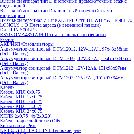
Вызывной аппарат тип D кнопочный промежуточный этаж с
индикацией
Вызывной аппарат тип D кнопочный конечный этаж с
индикацией
Вызывной терминал Z-Line ZL II PE CrNi HL WH * & - EN81-70
LONCUS 1.Q Плата адреса (в вызывной панели)
Гонг LIN S001/R3
RS5J3 OMA4351AJH Плата в панель с ключевиной
Разное
АКБ/ИБП/Стабилизаторы
Аккумулятор свинцовый DTM12012, 12V-1,2Ah, 97х43х58mm
(Delta Battery)
Аккумулятор свинцовый DTM12032, 12V-3.2Ah, 134x67x60mm
(Delta Battery)
Аккумулятор свинцовый DTM1212, 12V-12Ah, 151х98х97мм
(Delta Battery)
Аккумулятор свинцовый DTM1207, 12V-7Ah, 151х65х94мм
(Delta Battery)
Кабель
Кабель КПЛ 6х0.75
Кабель КПЛ 12х0.75
Кабель КПЛ 16х0.75
Кабель КПЛ 18х0.75
Кабель КПЛ 24х0.75
КПЛК 2х0,75+4х(2х0,20)
Кабель подвесной лифта Otis
Контакторы, Реле
NR4-63G 12-18A CHINT Тепловое реле