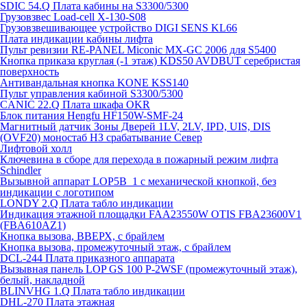
SDIC 54.Q Плата кабины на S3300/5300
Грузовзвес Load-cell X-130-S08
Грузовзвешивающее устройство DIGI SENS KL66
Плата индикации кабины лифта
Пульт ревизии RE-PANEL Miconic MX-GC 2006 для S5400
Кнопка приказа круглая (-1 этаж) KDS50 AVDBUT серебристая
поверхность
Антивандальная кнопка KONE KSS140
Пульт управления кабиной S3300/5300
CANIC 22.Q Плата шкафа OKR
Блок питания Hengfu HF150W-SMF-24
Магнитный датчик Зоны Дверей 1LV, 2LV, IPD, UIS, DIS
(OVF20) моностаб НЗ срабатывание Cевер
Лифтовой холл
Ключевина в сборе для перехода в пожарный режим лифта
Schindler
Вызывной аппарат LOP5B_1 с механической кнопкой, без
индикации с логотипом
LONDY 2.Q Плата табло индикации
Индикация этажной площадки FAA23550W OTIS FBA23600V1
(FBA610AZ1)
Кнопка вызова, ВВЕРХ, с брайлем
Кнопка вызова, промежуточный этаж, с брайлем
DCL-244 Плата приказного аппарата
Вызывная панель LOP GS 100 P-2WSF (промежуточный этаж),
белый, накладной
BLINVHG 1.Q Плата табло индикации
DHL-270 Плата этажная