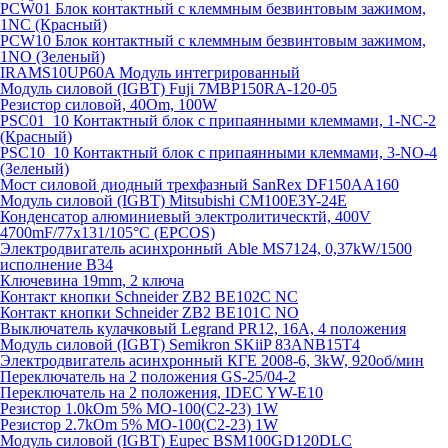
PCW01 Блок контактный с клеммным безвинтовым зажимом,
1NC (Красный)
PCW10 Блок контактный с клеммным безвинтовым зажимом,
1NO (Зеленый)
IRAMS10UP60A Модуль интегрированный
Модуль силовой (IGBT) Fuji 7MBP150RA-120-05
Резистор силовой, 40Om, 100W
PSC01_10 Контактный блок с припаянными клеммами, 1-NC-2
(Красный)
PSC10_10 Контактный блок с припаянными клеммами, 3-NO-4
(Зеленый)
Мост силовой диодный трехфазный SanRex DF150AA160
Модуль силовой (IGBT) Mitsubishi CM100E3Y-24E
Конденсатор алюминиевый электролитическтй, 400V
4700mF/77x131/105°C (EPCOS)
Электродвигатель асинхронный Able MS7124, 0,37kW/1500
исполнение В34
Ключевина 19mm, 2 ключа
Контакт кнопки Schneider ZB2 BE102C NC
Контакт кнопки Schneider ZB2 BE101C NO
Выключатель кулачковый Legrand PR12, 16A, 4 положения
Модуль силовой (IGBT) Semikron SKiiP 83ANB15T4
Электродвигатель асинхронный КГЕ 2008-6, 3kW, 920об/мин
Переключатель на 2 положения GS-25/04-2
Переключатель на 2 положения, IDEC YW-E10
Резистор 1.0kOm 5% МО-100(С2-23) 1W
Резистор 2.7kOm 5% МО-100(С2-23) 1W
Модуль силовой (IGBT) Eupec BSM100GD120DLC