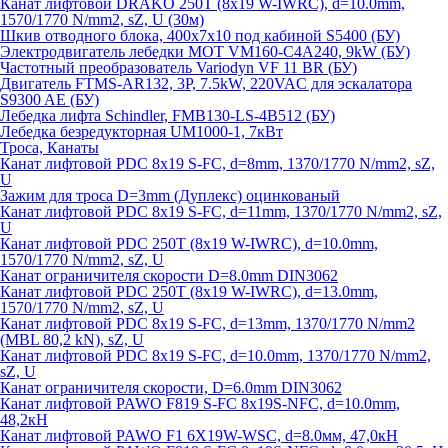
Канат лифтовой DRAKO 250T (8x19 W-IWRC), d=10.0mm,
1570/1770 N/mm2, sZ, U (30м)
Шкив отводного блока, 400х7х10 под кабиной S5400 (БУ)
Электродвигатель лебедки MOT VM160-C4A240, 9kW (БУ)
Частотный преобразователь Variodyn VF 11 BR (БУ)
Двигатель FTMS-AR132, 3P, 7.5kW, 220VAC для эскалатора
S9300 AE (БУ)
Лебедка лифта Schindler, FMB130-LS-4B512 (БУ)
Лебедка безредукторная UM1000-1, 7кВт
Троса, Канаты
Канат лифтовой PDC 8x19 S-FC, d=8mm, 1370/1770 N/mm2, sZ,
U
Зажим для троса D=3mm (Дуплекс) оцинкованый
Канат лифтовой PDC 8x19 S-FC, d=11mm, 1370/1770 N/mm2, sZ,
U
Канат лифтовой PDC 250T (8x19 W-IWRC), d=10.0mm,
1570/1770 N/mm2, sZ, U
Канат ограничителя скорости D=8.0mm DIN3062
Канат лифтовой PDC 250T (8x19 W-IWRC), d=13.0mm,
1570/1770 N/mm2, sZ, U
Канат лифтовой PDC 8х19 S-FC, d=13mm, 1370/1770 N/mm2
(MBL 80,2 kN), sZ, U
Канат лифтовой PDC 8x19 S-FC, d=10.0mm, 1370/1770 N/mm2,
sZ, U
Канат ограничителя скорости, D=6.0mm DIN3062
Канат лифтовой PAWO F819 S-FC 8х19S-NFC, d=10.0mm,
48,2кН
Канат лифтовой PAWO F1 6X19W-WSC, d=8.0мм, 47,0кН