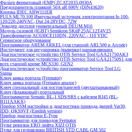
Фильтр ферритовый (EMP) ZCAT2035-0930A
Предохранитель плавкий 50A aR 690V (DIN43620)
Кнопка IDEC ABW111ER
PULS ML70.100 Импульсный источник электропитания In 100-
120/220-240VAC, Out 24-28VDC, 72W
Энкодер дисплея универсальный DEUM.M16
Модуль силовой (IGBT) Semikron SKiiP 25AC12T4V25
Трансформатор AC630CE110DN, 220VAC - 110 VDC
Сервисное оборудование
Программатор AREM ARKEL (для станций ARL500 и Arcode)
Инструмент для регулировки (выверки) направляющих
Диагностическое устройство OTIS Service Tool GAA21750AK3
Диагностическое устройство OTIS Service Tool GAA21750S1 для
всех станций кроме MCS330, GEN2
Диагностическое устройство программатор Service Tool LG
Sigma
Ключ замка портала (Fermator)
Ключ замка портала (Fermator аналог)
Ключ специальный для постов/панелей (двухштырьковый)
Ключ (флажковый) портальный
Программатор Sematic BL-1 SDS/SRS с кабелем RJ45 (BL-
B111AAKX)
Прибор SSM настройки и диагностики привода дверей Var30,
IDD, QKS9VF (English version)
Прибор диагностики E-Type
Программатор для приводов Fermator
Пульт ревизии ERO лифта XIZI OTIS
Пульт для гидравлики BRITISH STD CABL GM 502