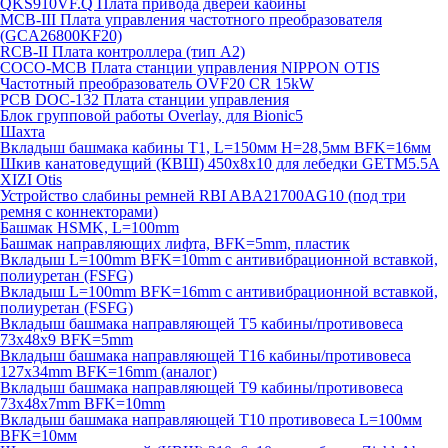
QKS910VF.Q Плата привода дверей кабины
MCB-III Плата управления частотного преобразователя
(GCA26800KF20)
RCB-II Плата контроллера (тип A2)
COCO-MCB Плата станции управления NIPPON OTIS
Частотный преобразователь OVF20 CR 15kW
PCB DOC-132 Плата станции управления
Блок групповой работы Overlay, для Bionic5
Шахта
Вкладыш башмака кабины T1, L=150мм H=28,5мм BFK=16мм
Шкив канатоведущий (КВШ) 450х8х10 для лебедки GETM5.5A
XIZI Otis
Устройство слабины ремней RBI ABA21700AG10 (под три
ремня с коннекторами)
Башмак HSMK, L=100mm
Башмак направляющих лифта, BFK=5mm, пластик
Вкладыш L=100mm BFK=10mm с антивибрационной вставкой,
полиуретан (FSFG)
Вкладыш L=100mm BFK=16mm с антивибрационной вставкой,
полиуретан (FSFG)
Вкладыш башмака направляющей T5 кабины/противовеса
73х48х9 BFK=5mm
Вкладыш башмака направляющей T16 кабины/противовеса
127х34mm BFK=16mm (аналог)
Вкладыш башмака направляющей T9 кабины/противовеса
73х48х7mm BFK=10mm
Вкладыш башмака направляющей T10 противовеса L=100мм
BFK=10мм