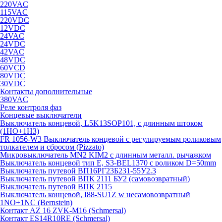
220VAC
115VAC
220VDC
12VDC
24VAC
24VDC
42VAC
48VDC
60VCD
80VDC
30VDC
Контакты дополнительные
380VAC
Реле контроля фаз
Концевые выключатели
Выключатель концевой, L5K13SOP101, с длинным штоком
(1НО+1НЗ)
FR 1056-W3 Выключатель концевой с регулируемым роликовым
толкателем и сбросом (Pizzato)
Микровыключатель MN2 KIM2 с длинным металл. рычажком
Выключатель концевой тип Е, S3-BEL1370 с роликом D=50mm
Выключатель путевой ВП16РГ23Б231-55У2.3
Выключатель путевой ВПК 2111 БУ2 (самовозвратный)
Выключатель путевой ВПК 2115
Выключатель концевой, I88-SU1Z w несамовозвратный
1NO+1NC (Bernstein)
Контакт AZ 16 ZVK-M16 (Schmersal)
Контакт ES14R10RE (Schmersal)