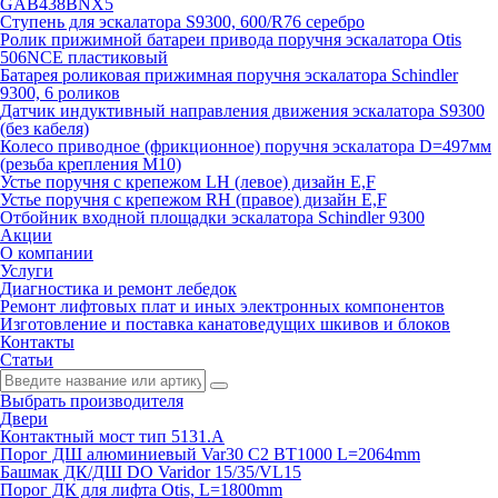
GAB438BNX5
Ступень для эскалатора S9300, 600/R76 серебро
Ролик прижимной батареи привода поручня эскалатора Otis
506NCE пластиковый
Батарея роликовая прижимная поручня эскалатора Schindler
9300, 6 роликов
Датчик индуктивный направления движения эскалатора S9300
(без кабеля)
Колесо приводное (фрикционное) поручня эскалатора D=497мм
(резьба крепления M10)
Устье поручня с крепежом LH (левое) дизайн E,F
Устье поручня с крепежом RH (правое) дизайн E,F
Отбойник входной площадки эскалатора Schindler 9300
Акции
О компании
Услуги
Диагностика и ремонт лебедок
Ремонт лифтовых плат и иных электронных компонентов
Изготовление и поставка канатоведущих шкивов и блоков
Контакты
Статьи
Выбрать производителя
Двери
Контактный мост тип 5131.A
Порог ДШ алюминиевый Var30 C2 BT1000 L=2064mm
Башмак ДК/ДШ DO Varidor 15/35/VL15
Порог ДК для лифта Otis, L=1800mm