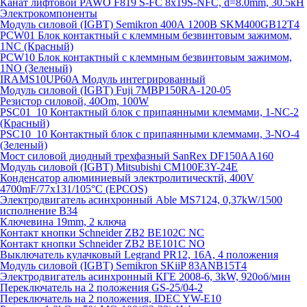
Канат лифтовой PAWO F819 S-FC 8х19S-NFC, d=8.0mm, 30.5кН
Электрокомпоненты
Модуль силовой (IGBT) Semikron 400А 1200В SKM400GB12T4
PCW01 Блок контактный с клеммным безвинтовым зажимом,
1NC (Красный)
PCW10 Блок контактный с клеммным безвинтовым зажимом,
1NO (Зеленый)
IRAMS10UP60A Модуль интегрированный
Модуль силовой (IGBT) Fuji 7MBP150RA-120-05
Резистор силовой, 40Om, 100W
PSC01_10 Контактный блок с припаянными клеммами, 1-NC-2
(Красный)
PSC10_10 Контактный блок с припаянными клеммами, 3-NO-4
(Зеленый)
Мост силовой диодный трехфазный SanRex DF150AA160
Модуль силовой (IGBT) Mitsubishi CM100E3Y-24E
Конденсатор алюминиевый электролитическтй, 400V
4700mF/77x131/105°C (EPCOS)
Электродвигатель асинхронный Able MS7124, 0,37kW/1500
исполнение В34
Ключевина 19mm, 2 ключа
Контакт кнопки Schneider ZB2 BE102C NC
Контакт кнопки Schneider ZB2 BE101C NO
Выключатель кулачковый Legrand PR12, 16A, 4 положения
Модуль силовой (IGBT) Semikron SKiiP 83ANB15T4
Электродвигатель асинхронный КГЕ 2008-6, 3kW, 920об/мин
Переключатель на 2 положения GS-25/04-2
Переключатель на 2 положения, IDEC YW-E10