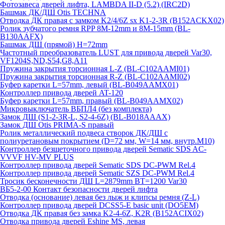
Фотозавеса дверей лифта, LAMBDA II-D (5.2) (IRC2D)
Башмак ДК/ДШ Otis TECHNA
Отводка ДК правая с замком K2/4/6Z sx K1-2-3R (B152ACKX02)
Ролик зубчатого ремня RPP 8M-12mm и 8M-15mm (BL-
B130AAFX)
Башмак ДШ (прямой) H=72mm
Частотный преобразователь LUST для привода дверей Var30,
VF1204S,ND,S54,G8,A11
Пружина закрытия торсионная L-Z (BL-C102AAMI01)
Пружина закрытия торсионная R-Z (BL-C102AAMI02)
Буфер каретки L=57mm, левый (BL-B049AAMX01)
Контроллер привода дверей AT-120
Буфер каретки L=57mm, правый (BL-B049AAMX02)
Микровыключатель ВБПЛ4 (без комплекта)
Замок ДШ (S1-2-3R-L, S2-4-6Z) (BL-B018AAAX)
Замок ДШ Otis PRIMA-S правый
Ролик металлический подвеса створок ДК/ДШ с
полиуретановым покрытием (D=72 мм, W=14 мм, внутр.М10)
Контроллер безщеточного привода дверей Sematiс SDS AC-
VVVF HV-MV PLUS
Контроллер привода дверей Sematic SDS DC-PWM Rel.4
Контроллер привода дверей Sematic SZS DC-PWM Rel.4
Тросик бесконечности ДШ L=2879mm BT=1200 Var30
ВБ5-2-00 Контакт безопасности дверей лифта
Отводка (основание) левая без лыж и клипсы ремня (Z-L)
Контроллер привода дверей DCSS5-E basic unit (DO5EM)
Отводка ДК правая без замка K2-4-6Z, K2R (B152ACIX02)
Отводка привода дверей Eshine MS, левая