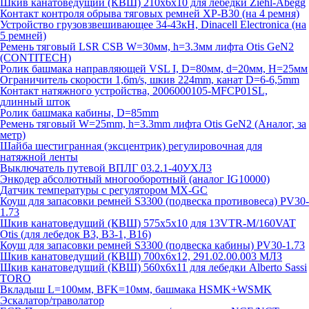
Шкив канатоведущий (КВШ) 210х6х10 для лебедки Ziehl-Abegg
Контакт контроля обрыва тяговых ремней XP-B30 (на 4 ремня)
Устройство грузовзвешивающее 34-43кН, Dinacell Electronica (на
5 ремней)
Ремень тяговый LSR CSB W=30мм, h=3.3мм лифта Otis GeN2
(CONTITECH)
Ролик башмака направляющей VSL I, D=80мм, d=20мм, H=25мм
Ограничитель скорости 1,6m/s, шкив 224mm, канат D=6-6,5mm
Контакт натяжного устройства, 2006000105-MFCP01SL,
длинный шток
Ролик башмака кабины, D=85mm
Ремень тяговый W=25mm, h=3.3mm лифта Otis GeN2 (Аналог, за
метр)
Шайба шестигранная (эксцентрик) регулировочная для
натяжной ленты
Выключатель путевой ВПЛГ 03.2.1-40УХЛ3
Энкодер абсолютный многооборотный (аналог IG10000)
Датчик температуры с регулятором MX-GC
Коуш для запасовки ремней S3300 (подвеска противовеса) PV30-
1.73
Шкив канатоведущий (КВШ) 575х5х10 для 13VTR-M/160VAT
Otis (для лебедок B3, B3-1, B16)
Коуш для запасовки ремней S3300 (подвеска кабины) PV30-1.73
Шкив канатоведущий (КВШ) 700х6х12, 291.02.00.003 МЛЗ
Шкив канатоведущий (КВШ) 560х6х11 для лебедки Alberto Sassi
TORO
Вкладыш L=100мм, BFK=10мм, башмака HSMK+WSMK
Эскалатор/траволатор