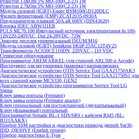
Резистор 1.0kOm 5% МО-100(С2-23) 1W
Резистор 2.7kOm 5% МО-100(С2-23) 1W
Модуль силовой (IGBT) Eupec BSM100GD120DLC
Фильтр ферритовый (EMP) ZCAT2035-0930A
Предохранитель плавкий 50A aR 690V (DIN43620)
Кнопка IDEC ABW111ER
PULS ML70.100 Импульсный источник электропитания In 100-
120/220-240VAC, Out 24-28VDC, 72W
Энкодер дисплея универсальный DEUM.M16
Модуль силовой (IGBT) Semikron SKiiP 25AC12T4V25
Трансформатор AC630CE110DN, 220VAC - 110 VDC
Сервисное оборудование
Программатор AREM ARKEL (для станций ARL500 и Arcode)
Инструмент для регулировки (выверки) направляющих
Диагностическое устройство OTIS Service Tool GAA21750AK3
Диагностическое устройство OTIS Service Tool GAA21750S1 для
всех станций кроме MCS330, GEN2
Диагностическое устройство программатор Service Tool LG
Sigma
Ключ замка портала (Fermator)
Ключ замка портала (Fermator аналог)
Ключ специальный для постов/панелей (двухштырьковый)
Ключ (флажковый) портальный
Программатор Sematic BL-1 SDS/SRS с кабелем RJ45 (BL-
B111AAKX)
Прибор SSM настройки и диагностики привода дверей Var30,
IDD, QKS9VF (English version)
Прибор диагностики E-Type