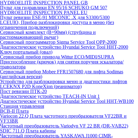
HYDROELITE INSPECTION PANEL GB
Пульт для гидравлики EN 95/16 SCHUKO GM 507
HYDROELITE INSPECTION PANEL EU
Пульт ревизии ESE-91 MICONIC .X для S3300/5300
LCEUIO, Прибор разблокировки доступа в меню (без
ограничения подключений)
Сервисный комплект (В=90мм) (струбцина и
растормаживающий рычаг)
Сервисный программатор Sigma Service Tool OPP-2000
Диагностическое устройство Hyundai Service Tool HHT-2000
Ключ портальный (овал)
Сервисный прибор привода Wittur ECO/MIDI/SUPRA
Приспособление (крючок) для снятия поручня эскалатора/
траволатора
Сервисный прибор Mobee FFR1507680 для лифта Sodimas
(английская версия)
Устройство для разблокировки меню и диагностики лифтов
LCEKNX P2D KoneXion (реаниматор)
Пост ревизии ПТК-20
Диагностическое устройство TEACH-IN Unit 1
Диагностическое устройство Hyundai Service Tool HHT-WB100
Станция управления
BCB-II Плата
Variocon 22.Q Плата частотного преобразователя VF22BR и
VF33BR
Частотный преобразователь Variodyn VF 22 BR (DR-VAB22)
SDIC 711.Q Плата кабины
Частотный преобразователь YASKAWA J1000 CIMR-