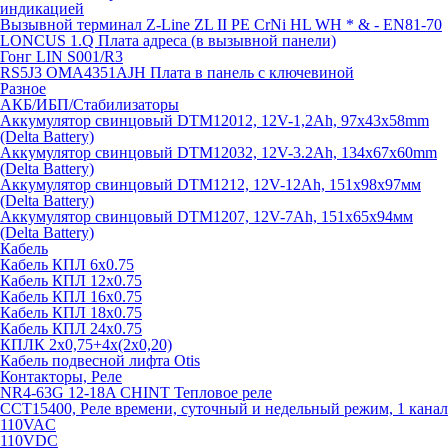
индикацией
Вызывной терминал Z-Line ZL II PE CrNi HL WH * & - EN81-70
LONCUS 1.Q Плата адреса (в вызывной панели)
Гонг LIN S001/R3
RS5J3 OMA4351AJH Плата в панель с ключевиной
Разное
АКБ/ИБП/Стабилизаторы
Аккумулятор свинцовый DTM12012, 12V-1,2Ah, 97х43х58mm
(Delta Battery)
Аккумулятор свинцовый DTM12032, 12V-3.2Ah, 134x67x60mm
(Delta Battery)
Аккумулятор свинцовый DTM1212, 12V-12Ah, 151х98х97мм
(Delta Battery)
Аккумулятор свинцовый DTM1207, 12V-7Ah, 151х65х94мм
(Delta Battery)
Кабель
Кабель КПЛ 6х0.75
Кабель КПЛ 12х0.75
Кабель КПЛ 16х0.75
Кабель КПЛ 18х0.75
Кабель КПЛ 24х0.75
КПЛК 2х0,75+4х(2х0,20)
Кабель подвесной лифта Otis
Контакторы, Реле
NR4-63G 12-18A CHINT Тепловое реле
CCT15400, Реле времени, суточный и недельный режим, 1 канал
110VAC
110VDC