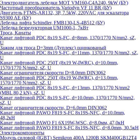
Электродвигатель лебедки MOT VM160-C4A240, 9kW (БУ)
Частотный преобразователь Variodyn VF 11 BR (БУ)
Двигатель FTMS-AR132, 3P, 7.5kW, 220VAC для эскалатора
S9300 AE (БУ)
Лебедка лифта Schindler, FMB130-LS-4B512 (БУ)
Лебедка безредукторная UM1000-1, 7кВт
Троса, Канаты
Канат лифтовой PDC 8x19 S-FC, d=8mm, 1370/1770 N/mm2, sZ,
U
Зажим для троса D=3mm (Дуплекс) оцинкованый
Канат лифтовой PDC 8x19 S-FC, d=11mm, 1370/1770 N/mm2, sZ,
U
Канат лифтовой PDC 250T (8x19 W-IWRC), d=10.0mm,
1570/1770 N/mm2, sZ, U
Канат ограничителя скорости D=8.0mm DIN3062
Канат лифтовой PDC 250T (8x19 W-IWRC), d=13.0mm,
1570/1770 N/mm2, sZ, U
Канат лифтовой PDC 8х19 S-FC, d=13mm, 1370/1770 N/mm2
(MBL 80,2 kN), sZ, U
Канат лифтовой PDC 8x19 S-FC, d=10.0mm, 1370/1770 N/mm2,
sZ, U
Канат ограничителя скорости, D=6.0mm DIN3062
Канат лифтовой PAWO F819 S-FC 8х19S-NFC, d=10.0mm,
48,2кН
Канат лифтовой PAWO F1 6X19W-WSC, d=8.0мм, 47,0кН
Канат лифтовой PAWO F819 S-FC 8х19S-NFC, d=8.0mm, 30.5кН
Электрокомпоненты
Модуль силовой (IGBT) Semikron 400А 1200В SKM400GB12T4