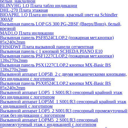
белый, накладной
BLINVHG 1.Q Плата табло индикации
DHL-270 Плата этажная
BIOAPRL 1.Q Плата индикиции, красный цвет на Schindler
300AP
Вызывная панель LOP GS 300 PG-2BSF (Вверх/Вниз), белый,
врезной
MAD1.Q Плата индикации
Вызывная панель PSF8524CLOP.2 (пожарная мет.кнопки)
85х240х2mm
FHS0DWF Плата вызывной панели сегментная
Вызывная панель с 1 кнопкой SCHEDA PIANO E10
Вызывная панель PSF1227CLOP.2 (пожарная мет.кнопки)
128х270х2mm
Вызывная панель PSX1227CLOP.2 кнопки MX-Basic BS
128х270х2mm
Вызывной аппарат LOP5B_2 с двумя механическими кнопками,
без индикации с логотипом
Вызывная панель PSX8524CLOP.2 кнопки MX-Basic BS
85х240х2mm
Вызывной аппарат LOP5_1 S001/R3 сенсорный крайний этаж
без индикации с логотипом
Вызывной аппарат LOP5M_1 S001/R3 сенсорный крайний этаж
с индикацией с логотипом
Вызывной аппарат LOP5_2 S001/R3 сенсорный промежуточный
этаж без индикации с логотипом
Вызывной аппарат LOPM5_2 S001/R3 сенсорный
промежуточный этаж с индикацией с логотипом