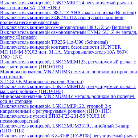
Выключатель концевой, L5K13MEP124 регулируемый рычаг с
мал. роликом 3А, 1NC+1NO
Выключатель концевой, i88-U1Z AHS с мал. роликом (Bernstein)
Выключатель концевой Z4K236-11Z изогнутый с кнопкой
роликом несамовозвратный
Выключатель концевой самовозвратный l88-U1Z w (Bernstein)
Выключатель концевой самовозвратный ENM2-SU1Z iw металл.
корпус (Bernstein)
Выключатель концевой TR236-11z-U90 (Schmersal)
Выключатель концевой контакта безопасности HUNTER
МП 1104М УХЛ3 исп. 01.1А, Микровыключатель 10А 660V,
1NO+1NC
Выключатель концевой, L5K13MEM123, регулируемый рычаг с
мал. мет. роликом (1НО+1НЗ)
Микровыключатель MN2 MUM3 с металл. роликом по прод. оси
на стержне
Z-15GQ-B Микровыключатель (Omron)
Выключатель концевой, L5K13MEM122, регулируемый рычаг с
мал. мет. роликом (1НО+1НЗ)
Микровыключатель MN2 MUM8 с металл. роликом по попереч.
оси на стержне
Выключатель концевой, L5K13MEP122, угловой 2-х
направленный с регулируемым роликом (1НО+1НЗ)
Выключатель путевой ВП83-Г23-231-55 УХЛ3.16
несамовозвратный
Выключатель концевой, L5K13MUM331R, линейный 3-напр.
(1НО+1НЗ)
Выключатель концевой KZ-8108 (TZ-8108) регулируемый рычаг