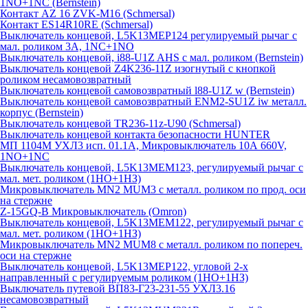
1NO+1NC (Bernstein)
Контакт AZ 16 ZVK-M16 (Schmersal)
Контакт ES14R10RE (Schmersal)
Выключатель концевой, L5K13MEP124 регулируемый рычаг с
мал. роликом 3А, 1NC+1NO
Выключатель концевой, i88-U1Z AHS с мал. роликом (Bernstein)
Выключатель концевой Z4K236-11Z изогнутый с кнопкой
роликом несамовозвратный
Выключатель концевой самовозвратный l88-U1Z w (Bernstein)
Выключатель концевой самовозвратный ENM2-SU1Z iw металл.
корпус (Bernstein)
Выключатель концевой TR236-11z-U90 (Schmersal)
Выключатель концевой контакта безопасности HUNTER
МП 1104М УХЛ3 исп. 01.1А, Микровыключатель 10А 660V,
1NO+1NC
Выключатель концевой, L5K13MEM123, регулируемый рычаг с
мал. мет. роликом (1НО+1НЗ)
Микровыключатель MN2 MUM3 с металл. роликом по прод. оси
на стержне
Z-15GQ-B Микровыключатель (Omron)
Выключатель концевой, L5K13MEM122, регулируемый рычаг с
мал. мет. роликом (1НО+1НЗ)
Микровыключатель MN2 MUM8 с металл. роликом по попереч.
оси на стержне
Выключатель концевой, L5K13MEP122, угловой 2-х
направленный с регулируемым роликом (1НО+1НЗ)
Выключатель путевой ВП83-Г23-231-55 УХЛ3.16
несамовозвратный