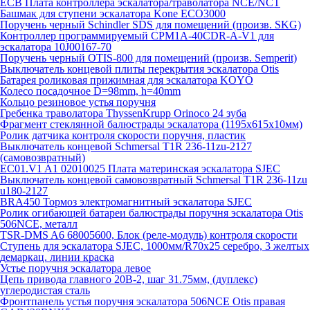
ECB Плата контроллера эскалатора/траволатора NCE/NCT
Башмак для ступени эскалатора Kone ECO3000
Поручень черный Schindler SDS для помещений (произв. SKG)
Контроллер программируемый CPM1A-40CDR-A-V1 для
эскалатора 10J00167-70
Поручень черный OTIS-800 для помещений (произв. Semperit)
Выключатель концевой плиты перекрытия эскалатора Otis
Батарея роликовая прижимная для эскалатора KOYO
Колесо посадочное D=98mm, h=40mm
Кольцо резиновое устья поручня
Гребенка траволатора ThyssenKrupp Orinoco 24 зуба
Фрагмент стеклянной балюстрады эскалатора (1195х615х10мм)
Ролик датчика контроля скорости поручня, пластик
Выключатель концевой Schmersal T1R 236-11zu-2127
(самовозвратный)
EC01.V1 A1 02010025 Плата материнская эскалатора SJEC
Выключатель концевой самовозвратный Schmersal T1R 236-11zu
u180-2127
BRA450 Тормоз электромагнитный эскалатора SJEC
Ролик огибающей батареи балюстрады поручня эскалатора Otis
506NCE, металл
TSR-DMS A6 68005600, Блок (реле-модуль) контроля скорости
Ступень для эскалатора SJEC, 1000мм/R70x25 серебро, 3 желтых
демаркац. линии краска
Устье поручня эскалатора левое
Цепь привода главного 20B-2, шаг 31.75мм, (дуплекс)
углеродистая сталь
Фронтпанель устья поручня эскалатора 506NCE Otis правая