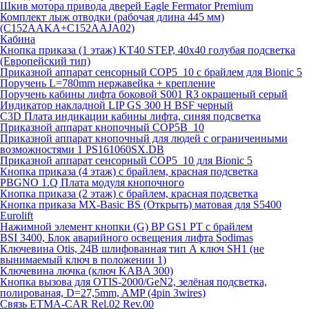
Шкив мотора привода дверей Eagle Fermator Premium
Комплект лыж отводки (рабочая длина 445 мм)
(C152AAKA+C152AAJA02)
Кабина
Кнопка приказа (1 этаж) KT40 STEP, 40х40 голубая подсветка
(Европейский тип)
Приказной аппарат сенсорный COP5_10 с брайлем для Bionic 5
Поручень L=780mm нержавейка + крепление
Поручень кабины лифта боковой S001 R3 окрашеный серый
Индикатор накладной LIP GS 300 H BSF черный
C3D Плата индикации кабины лифта, синяя подсветка
Приказной аппарат кнопочный COP5B_10
Приказной аппарат кнопочный для людей с ограниченными
возможностями 1 PS161060SX.DB
Приказной аппарат сенсорный COP5_10 для Bionic 5
Кнопка приказа (4 этаж) с брайлем, красная подсветка
PBGNO 1.Q Плата модуля кнопочного
Кнопка приказа (2 этаж) с брайлем, красная подсветка
Кнопка приказа MX-Basic BS (Открыть) матовая для S5400
Eurolift
Нажимной элемент кнопки (G) BP GS1 PT с брайлем
BSI 3400, Блок аварийного освещения лифта Sodimas
Ключевина Otis, 24В шлифованная тип А ключ SH1 (не
вынимаемый ключ в положении 1)
Ключевина лючка (ключ KABA 300)
Кнопка вызова для OTIS-2000/GeN2, зелёная подсветка,
полированая, D=27,5mm, AMP (4pin 3wires)
Связь ETMA-CAR Rel.02 Rev.00