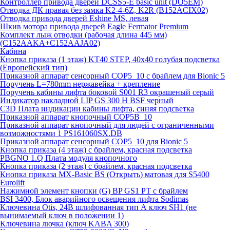
Контроллер привода дверей DCSS5-E basic unit (DO5EM)
Отводка ДК правая без замка K2-4-6Z, K2R (B152ACIX02)
Отводка привода дверей Eshine MS, левая
Шкив мотора привода дверей Eagle Fermator Premium
Комплект лыж отводки (рабочая длина 445 мм)
(C152AAKA+C152AAJA02)
Кабина
Кнопка приказа (1 этаж) KT40 STEP, 40х40 голубая подсветка
(Европейский тип)
Приказной аппарат сенсорный COP5_10 с брайлем для Bionic 5
Поручень L=780mm нержавейка + крепление
Поручень кабины лифта боковой S001 R3 окрашеный серый
Индикатор накладной LIP GS 300 H BSF черный
C3D Плата индикации кабины лифта, синяя подсветка
Приказной аппарат кнопочный COP5B_10
Приказной аппарат кнопочный для людей с ограниченными
возможностями 1 PS161060SX.DB
Приказной аппарат сенсорный COP5_10 для Bionic 5
Кнопка приказа (4 этаж) с брайлем, красная подсветка
PBGNO 1.Q Плата модуля кнопочного
Кнопка приказа (2 этаж) с брайлем, красная подсветка
Кнопка приказа MX-Basic BS (Открыть) матовая для S5400
Eurolift
Нажимной элемент кнопки (G) BP GS1 PT с брайлем
BSI 3400, Блок аварийного освещения лифта Sodimas
Ключевина Otis, 24В шлифованная тип А ключ SH1 (не
вынимаемый ключ в положении 1)
Ключевина лючка (ключ KABA 300)