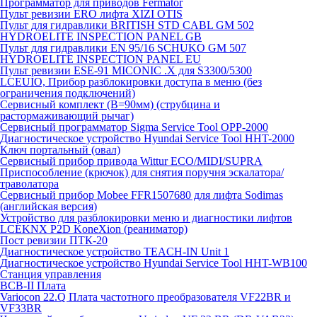
Программатор для приводов Fermator
Пульт ревизии ERO лифта XIZI OTIS
Пульт для гидравлики BRITISH STD CABL GM 502
HYDROELITE INSPECTION PANEL GB
Пульт для гидравлики EN 95/16 SCHUKO GM 507
HYDROELITE INSPECTION PANEL EU
Пульт ревизии ESE-91 MICONIC .X для S3300/5300
LCEUIO, Прибор разблокировки доступа в меню (без
ограничения подключений)
Сервисный комплект (В=90мм) (струбцина и
растормаживающий рычаг)
Сервисный программатор Sigma Service Tool OPP-2000
Диагностическое устройство Hyundai Service Tool HHT-2000
Ключ портальный (овал)
Сервисный прибор привода Wittur ECO/MIDI/SUPRA
Приспособление (крючок) для снятия поручня эскалатора/
траволатора
Сервисный прибор Mobee FFR1507680 для лифта Sodimas
(английская версия)
Устройство для разблокировки меню и диагностики лифтов
LCEKNX P2D KoneXion (реаниматор)
Пост ревизии ПТК-20
Диагностическое устройство TEACH-IN Unit 1
Диагностическое устройство Hyundai Service Tool HHT-WB100
Станция управления
BCB-II Плата
Variocon 22.Q Плата частотного преобразователя VF22BR и
VF33BR