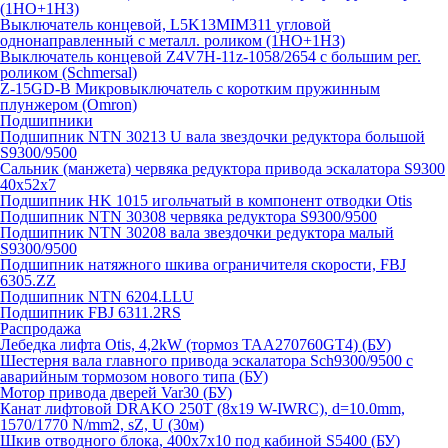
(1НО+1НЗ)
Выключатель концевой, L5K13MIM311 угловой
однонаправленный с металл. роликом (1НО+1НЗ)
Выключатель концевой Z4V7H-11z-1058/2654 с большим рег.
роликом (Schmersal)
Z-15GD-B Микровыключатель с коротким пружинным
плунжером (Omron)
Подшипники
Подшипник NTN 30213 U вала звездочки редуктора большой
S9300/9500
Сальник (манжета) червяка редуктора привода эскалатора S9300
40х52х7
Подшипник HK 1015 игольчатый в компонент отводки Otis
Подшипник NTN 30308 червяка редуктора S9300/9500
Подшипник NTN 30208 вала звездочки редуктора малый
S9300/9500
Подшипник натяжного шкива ограничителя скорости, FBJ
6305.ZZ
Подшипник NTN 6204.LLU
Подшипник FBJ 6311.2RS
Распродажа
Лебедка лифта Otis, 4,2kW (тормоз TAA270760GT4) (БУ)
Шестерня вала главного привода эскалатора Sch9300/9500 с
аварийным тормозом нового типа (БУ)
Мотор привода дверей Var30 (БУ)
Канат лифтовой DRAKO 250T (8x19 W-IWRC), d=10.0mm,
1570/1770 N/mm2, sZ, U (30м)
Шкив отводного блока, 400х7х10 под кабиной S5400 (БУ)