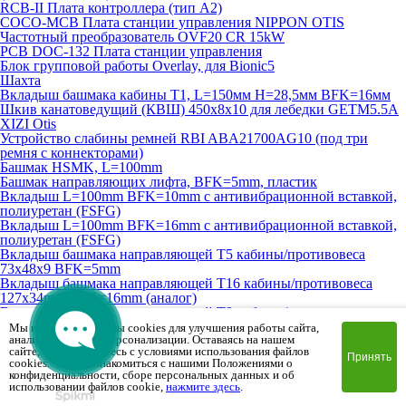
RCB-II Плата контроллера (тип A2)
COCO-MCB Плата станции управления NIPPON OTIS
Частотный преобразователь OVF20 CR 15kW
PCB DOC-132 Плата станции управления
Блок групповой работы Overlay, для Bionic5
Шахта
Вкладыш башмака кабины T1, L=150мм H=28,5мм BFK=16мм
Шкив канатоведущий (КВШ) 450х8х10 для лебедки GETM5.5A
XIZI Otis
Устройство слабины ремней RBI ABA21700AG10 (под три
ремня с коннекторами)
Башмак HSMK, L=100mm
Башмак направляющих лифта, BFK=5mm, пластик
Вкладыш L=100mm BFK=10mm с антивибрационной вставкой,
полиуретан (FSFG)
Вкладыш L=100mm BFK=16mm с антивибрационной вставкой,
полиуретан (FSFG)
Вкладыш башмака направляющей T5 кабины/противовеса
73х48х9 BFK=5mm
Вкладыш башмака направляющей T16 кабины/противовеса
127х34mm BFK=16mm (аналог)
Вкладыш башмака направляющей T9 кабины/противовеса
73х48х7mm BFK=10mm
Мы используем файлы cookies для улучшения работы сайта,
анализа трафика и персонализации. Оставаясь на нашем
Вкладыш башмака направляющей T10 противовеса L=100мм
сайте, вы соглашаетесь с условиями использования файлов
BFK=10мм
Принять
cookies. Чтобы ознакомиться с нашими Положениями о
Шкив канатоведущий (КВШ) 210х6х10 для лебедки Ziehl-Abegg
конфиденциальности, сборе персональных данных и об
Контакт контроля обрыва тяговых ремней XP-B30 (на 4 ремня)
использовании файлов cookie,
нажмите здесь
.
Устройство грузовзвешивающее 34-43кН, Dinacell Electronica (на