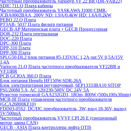
Частотный преобразователь Variodyn VF 22 BR (DR-VAB22)
SDIC 711.Q Плата кабины
Частотный преобразователь YASKAWA J1000 CIMR-
JCBA0002BAA, 200V ND: 1.9A/0.4kW HD: 1.6A/0.2kW
PEBO 22.Q Плата
РТ3АВ- 5037 Плата фильтр питания
GECB-AP Материнская плата + GECB Процессорная
DOR-232 Плата центральная
DOC-220 Плата
DPC-300 Плата
DPP-310 Плата
DPP-300 Плата
SPLG50-DL2 блок питания 85-135VAC 1,2А out 5V 0,5А/15V
1,4А
Variocon 21.Q Плата частотного преобразователя VF22BR и
VF33BR
PCB GCIOA 360.Q Плата
Блок питания Hengfu HF150W-SDR-26A
Блок электропитания регулируемый, 6EP13333BA10 SITOP
PSU200M 5 A, AC 120/230-500V DC 24V 5A
Резистор тормозной GAA232GD1, 18Om, 800W (500x100x30mm)
MCB-III Плата управления частотного преобразователя
(GCA26800KF10)
FDD03-05S2, DC/DC преобразователь, 3W, вход 18-36V, выход
5V/500mA
Частотный преобразователь VVVF CPI 26 E (синхронный
мотор, шина CAN)
GECB - ASIA Плата контроллера лифта OTIS