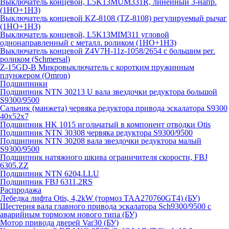
Выключатель концевой, L5K13MUM331R, линейный 3-напр.
(1НО+1НЗ)
Выключатель концевой KZ-8108 (TZ-8108) регулируемый рычаг
(1НО+1НЗ)
Выключатель концевой, L5K13MIM311 угловой
однонаправленный с металл. роликом (1НО+1НЗ)
Выключатель концевой Z4V7H-11z-1058/2654 с большим рег.
роликом (Schmersal)
Z-15GD-B Микровыключатель с коротким пружинным
плунжером (Omron)
Подшипники
Подшипник NTN 30213 U вала звездочки редуктора большой
S9300/9500
Сальник (манжета) червяка редуктора привода эскалатора S9300
40х52х7
Подшипник HK 1015 игольчатый в компонент отводки Otis
Подшипник NTN 30308 червяка редуктора S9300/9500
Подшипник NTN 30208 вала звездочки редуктора малый
S9300/9500
Подшипник натяжного шкива ограничителя скорости, FBJ
6305.ZZ
Подшипник NTN 6204.LLU
Подшипник FBJ 6311.2RS
Распродажа
Лебедка лифта Otis, 4,2kW (тормоз TAA270760GT4) (БУ)
Шестерня вала главного привода эскалатора Sch9300/9500 с
аварийным тормозом нового типа (БУ)
Мотор привода дверей Var30 (БУ)