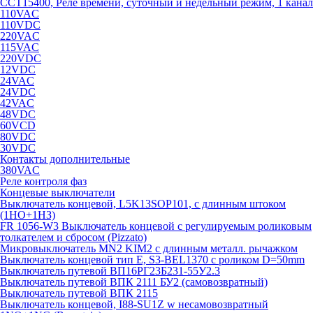
CCT15400, Реле времени, суточный и недельный режим, 1 канал
110VAC
110VDC
220VAC
115VAC
220VDC
12VDC
24VAC
24VDC
42VAC
48VDC
60VCD
80VDC
30VDC
Контакты дополнительные
380VAC
Реле контроля фаз
Концевые выключатели
Выключатель концевой, L5K13SOP101, с длинным штоком
(1НО+1НЗ)
FR 1056-W3 Выключатель концевой с регулируемым роликовым
толкателем и сбросом (Pizzato)
Микровыключатель MN2 KIM2 с длинным металл. рычажком
Выключатель концевой тип Е, S3-BEL1370 с роликом D=50mm
Выключатель путевой ВП16РГ23Б231-55У2.3
Выключатель путевой ВПК 2111 БУ2 (самовозвратный)
Выключатель путевой ВПК 2115
Выключатель концевой, I88-SU1Z w несамовозвратный