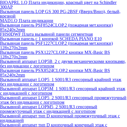
BIOAPRL 1.Q Плата индикиции, красный цвет на Schindler
300AP
Вызывная панель LOP GS 300 PG-2BSF (Вверх/Вниз), белый,
врезной
MAD1.Q Плата индикации
Вызывная панель PSF8524CLOP.2 (пожарная мет.кнопки)
85х240х2mm
FHS0DWF Плата вызывной панели сегментная
Вызывная панель с 1 кнопкой SCHEDA PIANO E10
Вызывная панель PSF1227CLOP.2 (пожарная мет.кнопки)
128х270х2mm
Вызывная панель PSX1227CLOP.2 кнопки MX-Basic BS
128х270х2mm
Вызывной аппарат LOP5B_2 с двумя механическими кнопками,
без индикации с логотипом
Вызывная панель PSX8524CLOP.2 кнопки MX-Basic BS
85х240х2mm
Вызывной аппарат LOP5_1 S001/R3 сенсорный крайний этаж
без индикации с логотипом
Вызывной аппарат LOP5M_1 S001/R3 сенсорный крайний этаж
с индикацией с логотипом
Вызывной аппарат LOP5_2 S001/R3 сенсорный промежуточный
этаж без индикации с логотипом
Вызывной аппарат LOPM5_2 S001/R3 сенсорный
промежуточный этаж с индикацией с логотипом
Вызывной аппарат тип D кнопочный промежуточный этаж с
индикацией
Вызывной аппарат тип D кнопочный конечный этаж с