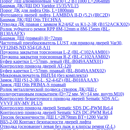
Порог ДШ алюминиевый Var30 C2 BT1000 L=2064mm
Башмак ДК/ДШ DO Varidor 15/35/VL15
Порог ДК для лифта Otis, L=1800mm
Фотозавеса дверей лифта, LAMBDA II-D (5.2) (IRC2D)
Башмак ДК/ДШ Otis TECHNA
Отводка ДК правая с замком K2/4/6Z sx K1-2-3R (B152ACKX02)
Ролик зубчатого ремня RPP 8M-12mm и 8M-15mm (BL-
B130AAFX)
Башмак ДШ (прямой) H=72mm
Частотный преобразователь LUST для привода дверей Var30,
VF1204S,ND,S54,G8,A11
Пружина закрытия торсионная L-Z (BL-C102AAMI01)
Пружина закрытия торсионная R-Z (BL-C102AAMI02)
Буфер каретки L=57mm, левый (BL-B049AAMX01)
Контроллер привода дверей AT-120
Буфер каретки L=57mm, правый (BL-B049AAMX02)
Микровыключатель ВБПЛ4 (без комплекта)
Замок ДШ (S1-2-3R-L, S2-4-6Z) (BL-B018AAAX)
Замок ДШ Otis PRIMA-S правый
Ролик металлический подвеса створок ДК/ДШ с
полиуретановым покрытием (D=72 мм, W=14 мм, внутр.М10)
Контроллер безщеточного привода дверей Sematiс SDS AC-
VVVF HV-MV PLUS
Контроллер привода дверей Sematic SDS DC-PWM Rel.4
Контроллер привода дверей Sematic SZS DC-PWM Rel.4
Тросик бесконечности ДШ L=2879mm BT=1200 Var30
ВБ5-2-00 Контакт безопасности дверей лифта
Отводка (основание) левая без лыж и клипсы ремня (Z-L)