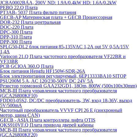
JCBA0002BAA, 200V ND: 1.9A/0.4kW HD: 1.6A/0.2kW
PEBO 22.Q Плата
РТ3АВ- 5037 Плата фильтр питания
GECB-AP Материнская плата + GECB Процессорная
DOR-232 Плата центральная
DOC-220 Плата
DPC-300 Плата
DPP-310 Плата
DPP-300 Плата
SPLG50-DL2 блок питания 85-135VAC 1,2А out 5V 0,5А/15V
1,4А
Variocon 21.Q Плата частотного преобразователя VF22BR и
VF33BR
PCB GCIOA 360.Q Плата
Блок питания Hengfu HF150W-SDR-26A
Блок электропитания регулируемый, 6EP13333BA10 SITOP
PSU200M 5 A, AC 120/230-500V DC 24V 5A
Резистор тормозной GAA232GD1, 18Om, 800W (500x100x30mm)
MCB-III Плата управления частотного преобразователя
(GCA26800KF10)
FDD03-05S2, DC/DC преобразователь, 3W, вход 18-36V, выход
5V/500mA
Частотный преобразователь VVVF CPI 26 E (синхронный
мотор, шина CAN)
GECB - ASIA Плата контроллера лифта OTIS
QKS910VF.Q Плата привода дверей кабины
MCB-III Плата управления частотного преобразователя
(GCA26800KF20)