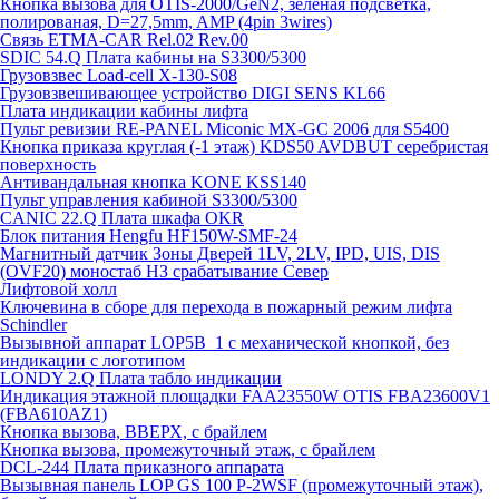
Кнопка вызова для OTIS-2000/GeN2, зелёная подсветка,
полированая, D=27,5mm, AMP (4pin 3wires)
Связь ETMA-CAR Rel.02 Rev.00
SDIC 54.Q Плата кабины на S3300/5300
Грузовзвес Load-cell X-130-S08
Грузовзвешивающее устройство DIGI SENS KL66
Плата индикации кабины лифта
Пульт ревизии RE-PANEL Miconic MX-GC 2006 для S5400
Кнопка приказа круглая (-1 этаж) KDS50 AVDBUT серебристая
поверхность
Антивандальная кнопка KONE KSS140
Пульт управления кабиной S3300/5300
CANIC 22.Q Плата шкафа OKR
Блок питания Hengfu HF150W-SMF-24
Магнитный датчик Зоны Дверей 1LV, 2LV, IPD, UIS, DIS
(OVF20) моностаб НЗ срабатывание Cевер
Лифтовой холл
Ключевина в сборе для перехода в пожарный режим лифта
Schindler
Вызывной аппарат LOP5B_1 с механической кнопкой, без
индикации с логотипом
LONDY 2.Q Плата табло индикации
Индикация этажной площадки FAA23550W OTIS FBA23600V1
(FBA610AZ1)
Кнопка вызова, ВВЕРХ, с брайлем
Кнопка вызова, промежуточный этаж, с брайлем
DCL-244 Плата приказного аппарата
Вызывная панель LOP GS 100 P-2WSF (промежуточный этаж),