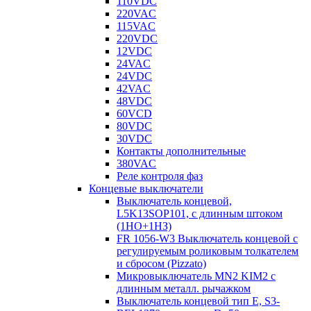
110VDC
220VAC
115VAC
220VDC
12VDC
24VAC
24VDC
42VAC
48VDC
60VCD
80VDC
30VDC
Контакты дополнительные
380VAC
Реле контроля фаз
Концевые выключатели
Выключатель концевой,
L5K13SOP101, с длинным штоком
(1НО+1НЗ)
FR 1056-W3 Выключатель концевой с
регулируемым роликовым толкателем
и сбросом (Pizzato)
Микровыключатель MN2 KIM2 с
длинным металл. рычажком
Выключатель концевой тип Е, S3-