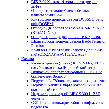
ВБ5-2-00 Контакт безопасности дверей
лифта
Отводка (основание) левая без лыж и
клипсы ремня (Z-L)
Контроллер привода дверей DCSS5-E basic
unit (DO5EM)
Отводка ДК правая без замка K2-4-6Z, K2R
(B152ACIX02)
Отводка привода дверей Eshine MS, левая
Шкив мотора привода дверей Eagle Fermator
Premium
Комплект лыж отводки (рабочая длина 445
мм) (C152AAKA+C152AAJA02)
Кабина
Кнопка приказа (1 этаж) KT40 STEP, 40х40
голубая подсветка (Европейский тип)
Приказной аппарат сенсорный COP5_10 с
брайлем для Bionic 5
Поручень L=780mm нержавейка + крепление
Поручень кабины лифта боковой S001 R3
окрашеный серый
Индикатор накладной LIP GS 300 H BSF
черный
C3D Плата индикации кабины лифта, синяя
подсветка