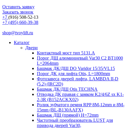
Оставить заявку
Заказать звонок
+7
(916) 508-52-13
+7 (495) 660-39-38
shop@tvoylift.ru
Каталог
Двери
Контактный мост тип 5131.A
Порог ДШ алюминиевый Var30 C2 BT1000
L=2064mm
Башмак ДК/ДШ DO Varidor 15/35/VL15
Порог ДК для лифта Otis, L=1800mm
Фотозавеса дверей лифта, LAMBDA II-D
(5.2) (IRC2D)
Башмак ДК/ДШ Otis TECHNA
Отводка ДК правая с замком K2/4/6Z sx K1-
2-3R (B152ACKX02)
Ролик зубчатого ремня RPP 8M-12mm и 8M-
15mm (BL-B130AAFX)
Башмак ДШ (прямой) H=72mm
Частотный преобразователь LUST для
привода дверей Var30,