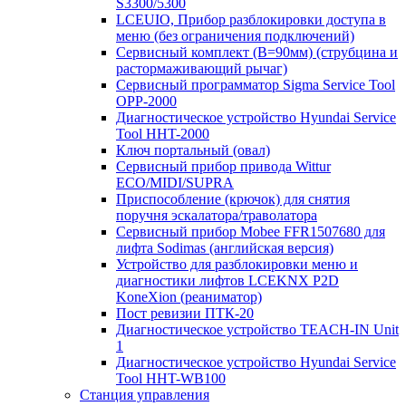
S3300/5300
LCEUIO, Прибор разблокировки доступа в
меню (без ограничения подключений)
Сервисный комплект (В=90мм) (струбцина и
растормаживающий рычаг)
Сервисный программатор Sigma Service Tool
OPP-2000
Диагностическое устройство Hyundai Service
Tool HHT-2000
Ключ портальный (овал)
Сервисный прибор привода Wittur
ECO/MIDI/SUPRA
Приспособление (крючок) для снятия
поручня эскалатора/траволатора
Сервисный прибор Mobee FFR1507680 для
лифта Sodimas (английская версия)
Устройство для разблокировки меню и
диагностики лифтов LCEKNX P2D
KoneXion (реаниматор)
Пост ревизии ПТК-20
Диагностическое устройство TEACH-IN Unit
1
Диагностическое устройство Hyundai Service
Tool HHT-WB100
Станция управления