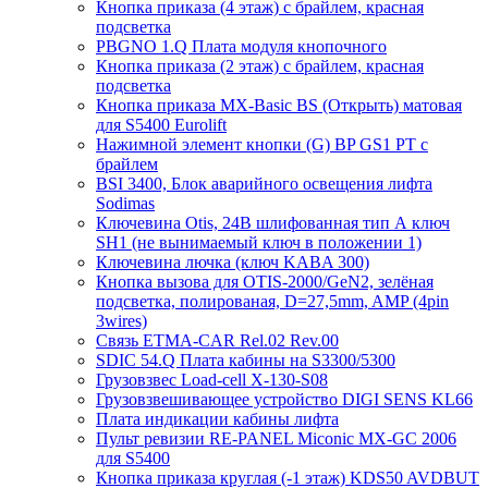
Кнопка приказа (4 этаж) с брайлем, красная
подсветка
PBGNO 1.Q Плата модуля кнопочного
Кнопка приказа (2 этаж) с брайлем, красная
подсветка
Кнопка приказа MX-Basic BS (Открыть) матовая
для S5400 Eurolift
Нажимной элемент кнопки (G) BP GS1 PT с
брайлем
BSI 3400, Блок аварийного освещения лифта
Sodimas
Ключевина Otis, 24В шлифованная тип А ключ
SH1 (не вынимаемый ключ в положении 1)
Ключевина лючка (ключ KABA 300)
Кнопка вызова для OTIS-2000/GeN2, зелёная
подсветка, полированая, D=27,5mm, AMP (4pin
3wires)
Связь ETMA-CAR Rel.02 Rev.00
SDIC 54.Q Плата кабины на S3300/5300
Грузовзвес Load-cell X-130-S08
Грузовзвешивающее устройство DIGI SENS KL66
Плата индикации кабины лифта
Пульт ревизии RE-PANEL Miconic MX-GC 2006
для S5400
Кнопка приказа круглая (-1 этаж) KDS50 AVDBUT