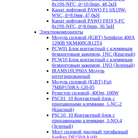
8х19S-NFC, d=10.0mm, 48,2кН
Канат лифтовой PAWO F1 6X19W-
WSC, d=8.0мм, 47,0кН
Канат лифтовой PAWO F819 S-FC
8х19S-NFC, d=8.0mm, 30.5кН
Электрокомпоненты
Модуль силовой (IGBT) Semikron 400А
1200В SKM400GB12T4
PCW01 Блок контактный с клеммным
безвинтовым зажимом, 1NC (Красный)
PCW10 Блок контактный с клеммным
безвинтовым зажимом, 1NO (Зеленый)
IRAMS10UP60A Модуль
интегрированный
Модуль силовой (IGBT) Fuji
7MBP150RA-120-05
Резистор силовой, 40Om, 100W
PSC01_10 Контактный блок с
припаянными клеммами, 1-NC-2
(Красный)
PSC10_10 Контактный блок с
припаянными клеммами, 3-NO-4
(Зеленый)
Мост силовой диодный трехфазный
SanRex DF150AA160