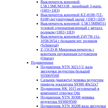
Выключатель концевой,
L5K13MUM331R, линейный 3-напр.
(1НО+1НЗ)
Выключатель концевой KZ-8108 (TZ-
8108) регулируемый рычаг (1НО+1НЗ)
Выключатель концевой, L5K13MIM311
угловой однонаправленный с металл.
роликом (1НО+1НЗ)
Выключатель концевой Z4V7H-11z-
1058/2654 с большим рег. роликом
(Schmersal)
Z-15GD-B Микровыключатель с
коротким пружинным плунжером
(Omron)
Подшипники
Подшипник NTN 30213 U вала
звездочки редуктора большой
S9300/9500
Сальник (манжета) червяка редуктора
привода эскалатора S9300 40х52х7
Подшипник HK 1015 игольчатый в
компонент отводки Otis
Подшипник NTN 30308 червяка
редуктора S9300/9500
Подшипник NTN 30208 вала звездочки