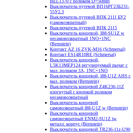
BEL1370 с роликом D=50mm
Выключатель путевой ВП16РГ23Б231-
55У2.3
Выключатель путевой ВПК 2111 БУ2
(самовозвратный)
Выключатель путевой ВПК 2115
Выключатель концевой, I88-SU1Z w
несамовозвратный 1NO+1NC
(Bernstein)
Контакт AZ 16 ZVK-M16 (Schmersal)
Контакт ES14R10RE (Schmersal)
Выключатель концевой,
L5K13MEP124 регулируемый рычаг с
мал. роликом 3А, 1NC+1NO
Выключатель концевой, i88-U1Z AHS с
мал. роликом (Bernstein)
Выключатель концевой Z4K236-11Z
изогнутый с кнопкой роликом
несамовозвратный
Выключатель концевой
самовозвратный l88-U1Z w (Bernstein)
Выключатель концевой
самовозвратный ENM2-SU1Z iw
металл. корпус (Bernstein)
Выключатель концевой TR236-11z-U90