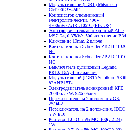
Модуль силовой (IGBT) Mitsubishi
CM100E3Y-24E
Конденсатор алюминиевый
электролитическтй, 400V
4700mF/77x131/105°C (EPCOS)
Электродвигатель асинхронный Able
MS7124, 0,37kW/1500 исполнение В34
Ключевина 19mm, 2 ключа
Контакт кнопки Schneider ZB2 BE102C
NC
Контакт кнопки Schneider ZB2 BE101C
NO
Выключатель кулачковый Legrand
PR12, 16A, 4 положения
Модуль силовой (IGBT) Semikron SKiiP
83ANB15T4
Электродвигатель асинхронный КГЕ
2008-6, 3kW, 920об/мин
Переключатель на 2 положения GS-
25/04-2
Переключатель на 2 положения, IDEC
YW-E10
Резистор 1.0kOm 5% МО-100(С2-23)
1W
Резистор 2.7kOm 5% МО-100(С2-23)