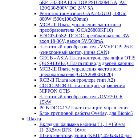
6EP13333BA10 SITOP PSU200M 5 A, AC
120/230-500V DC 24V 5A
Резистор тормозной GAA232GD1, 18Om,
800W (500x100x30mm)
MCB-III Плата управления частотного
преобразователя (GCA26800KF10)
FDD03-05S2, DC/DC преобразователь, 3W,
вход 18-36V, выход 5V/500mA
Частотный преобразователь VVVF CPI 26 E
(синхронный мотор, шина CAN)
GECB - ASIA Плата контроллера лифта OTIS
QKS910VF.Q Плата привода дверей кабины
MCB-III Плата управления частотного
преобразователя (GCA26800KF20)
RCB-II Плата контроллера (тип A2)
COCO-MCB Плата станции управления
NIPPON OTIS
Частотный преобразователь OVF20 CR
15kW
PCB DOC-132 Плата станции управления
Блок групповой работы Overlay, для Bionic5
Шахта
Вкладыш башмака кабины T1, L=150мм
H=28,5мм BFK=16мм
Шкив канатоведущий (КВШ) 450х8х10 для