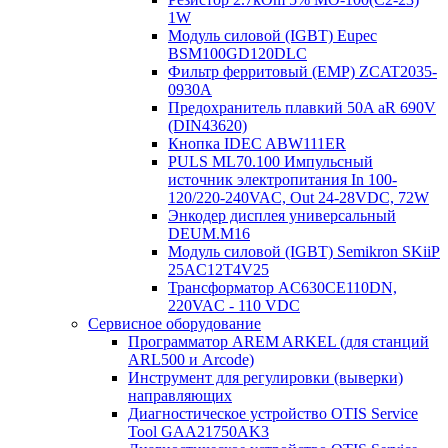
1W
Модуль силовой (IGBT) Eupec
BSM100GD120DLC
Фильтр ферритовый (EMP) ZCAT2035-
0930A
Предохранитель плавкий 50A aR 690V
(DIN43620)
Кнопка IDEC ABW111ER
PULS ML70.100 Импульсный
источник электропитания In 100-
120/220-240VAC, Out 24-28VDC, 72W
Энкодер дисплея универсальный
DEUM.M16
Модуль силовой (IGBT) Semikron SKiiP
25AC12T4V25
Трансформатор AC630CE110DN,
220VAC - 110 VDC
Сервисное оборудование
Программатор AREM ARKEL (для станций
ARL500 и Arcode)
Инструмент для регулировки (выверки)
направляющих
Диагностическое устройство OTIS Service
Tool GAA21750AK3