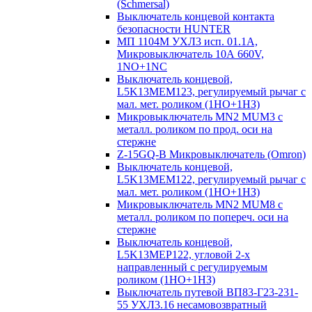
(Schmersal)
Выключатель концевой контакта
безопасности HUNTER
МП 1104М УХЛ3 исп. 01.1А,
Микровыключатель 10А 660V,
1NO+1NC
Выключатель концевой,
L5K13MEM123, регулируемый рычаг с
мал. мет. роликом (1НО+1НЗ)
Микровыключатель MN2 MUM3 с
металл. роликом по прод. оси на
стержне
Z-15GQ-B Микровыключатель (Omron)
Выключатель концевой,
L5K13MEM122, регулируемый рычаг с
мал. мет. роликом (1НО+1НЗ)
Микровыключатель MN2 MUM8 с
металл. роликом по попереч. оси на
стержне
Выключатель концевой,
L5K13MEP122, угловой 2-х
направленный с регулируемым
роликом (1НО+1НЗ)
Выключатель путевой ВП83-Г23-231-
55 УХЛ3.16 несамовозвратный