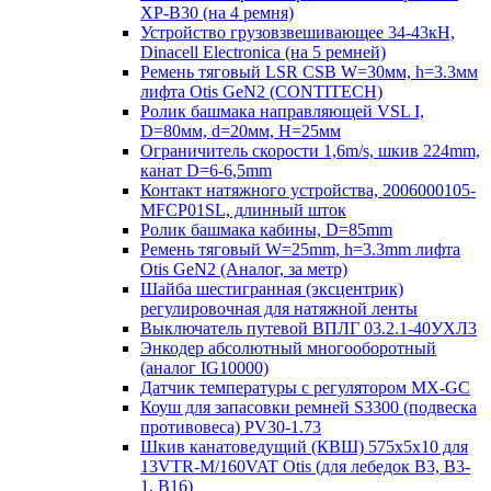
XP-B30 (на 4 ремня)
Устройство грузовзвешивающее 34-43кН,
Dinacell Electronica (на 5 ремней)
Ремень тяговый LSR CSB W=30мм, h=3.3мм
лифта Otis GeN2 (CONTITECH)
Ролик башмака направляющей VSL I,
D=80мм, d=20мм, H=25мм
Ограничитель скорости 1,6m/s, шкив 224mm,
канат D=6-6,5mm
Контакт натяжного устройства, 2006000105-
MFCP01SL, длинный шток
Ролик башмака кабины, D=85mm
Ремень тяговый W=25mm, h=3.3mm лифта
Otis GeN2 (Аналог, за метр)
Шайба шестигранная (эксцентрик)
регулировочная для натяжной ленты
Выключатель путевой ВПЛГ 03.2.1-40УХЛ3
Энкодер абсолютный многооборотный
(аналог IG10000)
Датчик температуры с регулятором MX-GC
Коуш для запасовки ремней S3300 (подвеска
противовеса) PV30-1.73
Шкив канатоведущий (КВШ) 575х5х10 для
13VTR-M/160VAT Otis (для лебедок B3, B3-
1, B16)