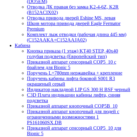
(DO5EM)
Отводка ДК правая без замка K2-4-6Z, K2R
(B152ACIX02)
Отводка привода дверей Eshine MS, левая
Шкив мотора привода дверей Eagle Fermator
Premium
Комплект лыж отводки (рабочая длина 445 мм)
(C152AAKA+C152AAJA02)
Кабина
Кнопка приказа (1 этаж) KT40 STEP, 40х40
голубая подсветка (Европейский тип)
Приказной аппарат сенсорный COP5_10 с
брайлем для Bionic 5
Поручень L=780mm нержавейка + крепление
Поручень кабины лифта боковой S001 R3
окрашеный серый
Индикатор накладной LIP GS 300 H BSF черный
C3D Плата индикации кабины лифта, синяя
подсветка
Приказной аппарат кнопочный COP5B_10
Приказной аппарат кнопочный для людей с
ограниченными возможностями 1
PS161060SX.DB
Приказной аппарат сенсорный COP5_10 для
Bionic 5