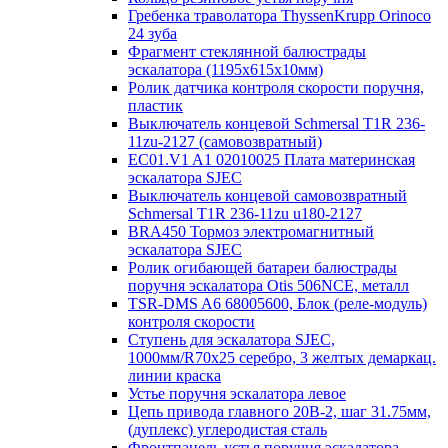
Гребенка траволатора ThyssenKrupp Orinoco
24 зуба
Фрагмент стеклянной балюстрады
эскалатора (1195х615х10мм)
Ролик датчика контроля скорости поручня,
пластик
Выключатель концевой Schmersal T1R 236-
11zu-2127 (самовозвратный)
EC01.V1 A1 02010025 Плата материнская
эскалатора SJEC
Выключатель концевой самовозвратный
Schmersal T1R 236-11zu u180-2127
BRA450 Тормоз электромагнитный
эскалатора SJEC
Ролик огибающей батареи балюстрады
поручня эскалатора Otis 506NCE, металл
TSR-DMS A6 68005600, Блок (реле-модуль)
контроля скорости
Ступень для эскалатора SJEC,
1000мм/R70x25 серебро, 3 желтых демаркац.
линии краска
Устье поручня эскалатора левое
Цепь привода главного 20B-2, шаг 31.75мм,
(дуплекс) углеродистая сталь
Фронтпанель устья поручня эскалатора