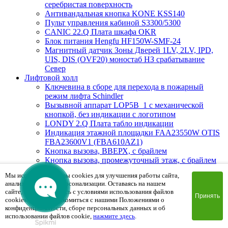
серебристая поверхность
Антивандальная кнопка KONE KSS140
Пульт управления кабиной S3300/5300
CANIC 22.Q Плата шкафа OKR
Блок питания Hengfu HF150W-SMF-24
Магнитный датчик Зоны Дверей 1LV, 2LV, IPD,
UIS, DIS (OVF20) моностаб НЗ срабатывание
Cевер
Лифтовой холл
Ключевина в сборе для перехода в пожарный
режим лифта Schindler
Вызывной аппарат LOP5B_1 с механической
кнопкой, без индикации с логотипом
LONDY 2.Q Плата табло индикации
Индикация этажной площадки FAA23550W OTIS
FBA23600V1 (FBA610AZ1)
Кнопка вызова, ВВЕРХ, с брайлем
Кнопка вызова, промежуточный этаж, с брайлем
DCL-244 Плата приказного аппарата
Мы используем файлы cookies для улучшения работы сайта,
Вызывная панель LOP GS 100 P-2WSF
анализа трафика и персонализации. Оставаясь на нашем
(промежуточный этаж), белый, накладной
сайте, вы соглашаетесь с условиями использования файлов
BLINVHG 1.Q Плата табло индикации
Принять
cookies. Чтобы ознакомиться с нашими Положениями о
DHL-270 Плата этажная
конфиденциальности, сборе персональных данных и об
BIOAPRL 1.Q Плата индикиции, красный цвет на
использовании файлов cookie,
нажмите здесь
.
Schindler 300AP