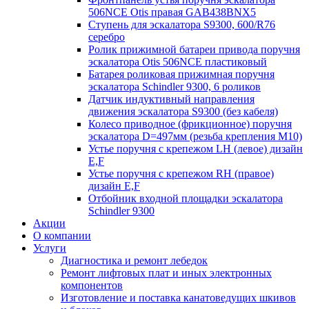
506NCE Otis правая GAB438BNX5
Ступень для эскалатора S9300, 600/R76
серебро
Ролик прижимной батареи привода поручня
эскалатора Otis 506NCE пластиковый
Батарея роликовая прижимная поручня
эскалатора Schindler 9300, 6 роликов
Датчик индуктивный направления
движения эскалатора S9300 (без кабеля)
Колесо приводное (фрикционное) поручня
эскалатора D=497мм (резьба крепления M10)
Устье поручня с крепежом LH (левое) дизайн
E,F
Устье поручня с крепежом RH (правое)
дизайн E,F
Отбойник входной площадки эскалатора
Schindler 9300
Акции
О компании
Услуги
Диагностика и ремонт лебедок
Ремонт лифтовых плат и иных электронных
компонентов
Изготовление и поставка канатоведущих шкивов