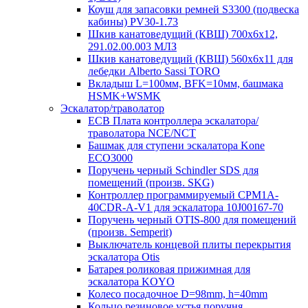
Коуш для запасовки ремней S3300 (подвеска
кабины) PV30-1.73
Шкив канатоведущий (КВШ) 700х6х12,
291.02.00.003 МЛЗ
Шкив канатоведущий (КВШ) 560х6х11 для
лебедки Alberto Sassi TORO
Вкладыш L=100мм, BFK=10мм, башмака
HSMK+WSMK
Эскалатор/траволатор
ECB Плата контроллера эскалатора/
траволатора NCE/NCT
Башмак для ступени эскалатора Kone
ECO3000
Поручень черный Schindler SDS для
помещений (произв. SKG)
Контроллер программируемый CPM1A-
40CDR-A-V1 для эскалатора 10J00167-70
Поручень черный OTIS-800 для помещений
(произв. Semperit)
Выключатель концевой плиты перекрытия
эскалатора Otis
Батарея роликовая прижимная для
эскалатора KOYO
Колесо посадочное D=98mm, h=40mm
Кольцо резиновое устья поручня