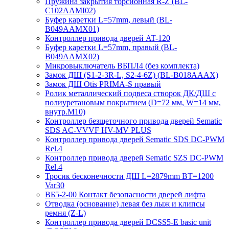
Пружина закрытия торсионная R-Z (BL-
C102AAMI02)
Буфер каретки L=57mm, левый (BL-
B049AAMX01)
Контроллер привода дверей AT-120
Буфер каретки L=57mm, правый (BL-
B049AAMX02)
Микровыключатель ВБПЛ4 (без комплекта)
Замок ДШ (S1-2-3R-L, S2-4-6Z) (BL-B018AAAX)
Замок ДШ Otis PRIMA-S правый
Ролик металлический подвеса створок ДК/ДШ с
полиуретановым покрытием (D=72 мм, W=14 мм,
внутр.М10)
Контроллер безщеточного привода дверей Sematiс
SDS AC-VVVF HV-MV PLUS
Контроллер привода дверей Sematic SDS DC-PWM
Rel.4
Контроллер привода дверей Sematic SZS DC-PWM
Rel.4
Тросик бесконечности ДШ L=2879mm BT=1200
Var30
ВБ5-2-00 Контакт безопасности дверей лифта
Отводка (основание) левая без лыж и клипсы
ремня (Z-L)
Контроллер привода дверей DCSS5-E basic unit