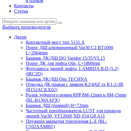
и блоков
Контакты
Статьи
Выбрать производителя
Двери
Контактный мост тип 5131.A
Порог ДШ алюминиевый Var30 C2 BT1000
L=2064mm
Башмак ДК/ДШ DO Varidor 15/35/VL15
Порог ДК для лифта Otis, L=1800mm
Фотозавеса дверей лифта, LAMBDA II-D (5.2)
(IRC2D)
Башмак ДК/ДШ Otis TECHNA
Отводка ДК правая с замком K2/4/6Z sx K1-2-3R
(B152ACKX02)
Ролик зубчатого ремня RPP 8M-12mm и 8M-15mm
(BL-B130AAFX)
Башмак ДШ (прямой) H=72mm
Частотный преобразователь LUST для привода
дверей Var30, VF1204S,ND,S54,G8,A11
Пружина закрытия торсионная L-Z (BL-
C102AAMI01)