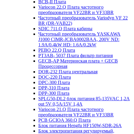
BCB-II Плата
Variocon 22.Q Плата частотного
преобразователя VF22BR и VF33BR
Частотный преобразователь Variodyn VF 22
BR (DR-VAB22)
SDIC 711.Q Плата кабины
Частотный преобразователь YASKAWA
J1000 CIMR-JCBA0002BAA, 200V ND:
1.9A/0.4kW HD: 1.6A/0.2kW
PEBO 22.Q Плата
РТ3АВ- 5037 Плата фильтр питания
GECB-AP Материнская плата + GECB
Процессорная
DOR-232 Плата центральная
DOC-220 Плата
DPC-300 Плата
DPP-310 Плата
DPP-300 Плата
SPLG50-DL2 блок питания 85-135VAC 1,2А
out 5V 0,5А/15V 1,4А
Variocon 21.Q Плата частотного
преобразователя VF22BR и VF33BR
PCB GCIOA 360.Q Плата
Блок питания Hengfu HF150W-SDR-26A
Блок электропитания регулируемый,