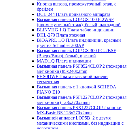
Кнопка вызова, промежуточный этаж, с
брайлем
DCL-244 Плата приказного аппарата
Вызывная панель LOP GS 100 P-2WSF
(промежуточный этаж), белый, накладной
BLINVHG 1.Q Плата табло индикации
DHL-270 Плата этажная
BIOAPRL 1.Q Плата индикиции, красный
цвет на Schindler 300AP
Вызывная панель LOP GS 300 PG-2BSF
(Вверх/Вниз), белый, врезной
MAD1.Q Плата индикации
Вызывная панель PSF8524CLOP.2 (пожарная
мет.кнопки) 85х240х2mm
FHS0DWF Плата вызывной панели
сегментная
Вызывная панель с 1 кнопкой SCHEDA
PIANO E10
Вызывная панель PSF1227CLOP.2 (пожарная
мет.кнопки) 128х270х2mm
Вызывная панель PSX1227CLOP.2 кнопки
MX-Basic BS 128х270х2mm
Вызывной аппарат LOP5B_2 с двумя
механическими кнопками, без индикации с
логотипом