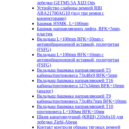
лебедки GETM5.5A XIZI Otis
Устройство слабины ремней RBI
ABA21700AG10 (под три ремня с
коннекторами)
Башмак HSMK, L=100mm
Башмак направляющих лифта, BFK=5mm,
пластик
Вкладыш L=100mm BFK=10mm с
антивибрационной вставкой, полиуретан
(FSFG)
Вкладыш L=100mm BFK=16mm с
антивибрационной вставкой, полиуретан
(FSFG)
Вкладыш башмака направляющей T5
кабины/противовеса 73х48х9 BFK=5mm
Вкладыш башмака направляющей T16
кабины/противовеса 127х34mm BFK=16mm
(аналог)
Вкладыш башмака направляющей T9
кабины/противовеса 73х48х7mm BFK=10mm
Вкладыш башмака направляющей T10
противовеса L=100мм BFK=10мм
Шкив канатоведущий (КВШ) 210х6х10 для
лебедки Ziehl-Abegg
Контакт контроля обрыва тяговых ремней