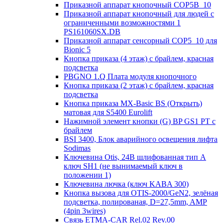
Приказной аппарат кнопочный COP5B_10
Приказной аппарат кнопочный для людей с
ограниченными возможностями 1
PS161060SX.DB
Приказной аппарат сенсорный COP5_10 для
Bionic 5
Кнопка приказа (4 этаж) с брайлем, красная
подсветка
PBGNO 1.Q Плата модуля кнопочного
Кнопка приказа (2 этаж) с брайлем, красная
подсветка
Кнопка приказа MX-Basic BS (Открыть)
матовая для S5400 Eurolift
Нажимной элемент кнопки (G) BP GS1 PT с
брайлем
BSI 3400, Блок аварийного освещения лифта
Sodimas
Ключевина Otis, 24В шлифованная тип А
ключ SH1 (не вынимаемый ключ в
положении 1)
Ключевина лючка (ключ KABA 300)
Кнопка вызова для OTIS-2000/GeN2, зелёная
подсветка, полированая, D=27,5mm, AMP
(4pin 3wires)
Связь ETMA-CAR Rel.02 Rev.00