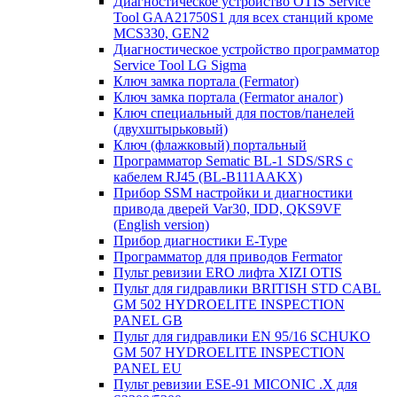
Диагностическое устройство OTIS Service
Tool GAA21750S1 для всех станций кроме
MCS330, GEN2
Диагностическое устройство программатор
Service Tool LG Sigma
Ключ замка портала (Fermator)
Ключ замка портала (Fermator аналог)
Ключ специальный для постов/панелей
(двухштырьковый)
Ключ (флажковый) портальный
Программатор Sematic BL-1 SDS/SRS с
кабелем RJ45 (BL-B111AAKX)
Прибор SSM настройки и диагностики
привода дверей Var30, IDD, QKS9VF
(English version)
Прибор диагностики E-Type
Программатор для приводов Fermator
Пульт ревизии ERO лифта XIZI OTIS
Пульт для гидравлики BRITISH STD CABL
GM 502 HYDROELITE INSPECTION
PANEL GB
Пульт для гидравлики EN 95/16 SCHUKO
GM 507 HYDROELITE INSPECTION
PANEL EU
Пульт ревизии ESE-91 MICONIC .X для