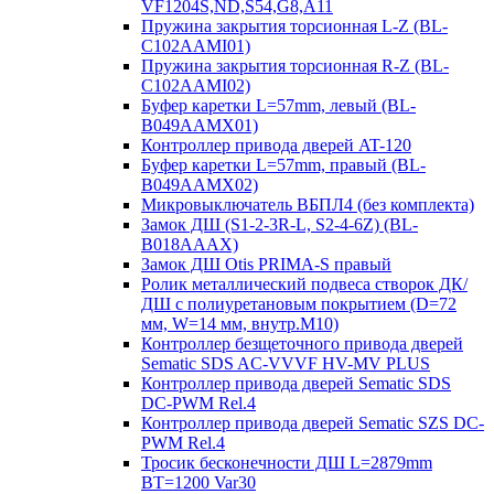
VF1204S,ND,S54,G8,A11
Пружина закрытия торсионная L-Z (BL-
C102AAMI01)
Пружина закрытия торсионная R-Z (BL-
C102AAMI02)
Буфер каретки L=57mm, левый (BL-
B049AAMX01)
Контроллер привода дверей AT-120
Буфер каретки L=57mm, правый (BL-
B049AAMX02)
Микровыключатель ВБПЛ4 (без комплекта)
Замок ДШ (S1-2-3R-L, S2-4-6Z) (BL-
B018AAAX)
Замок ДШ Otis PRIMA-S правый
Ролик металлический подвеса створок ДК/
ДШ с полиуретановым покрытием (D=72
мм, W=14 мм, внутр.М10)
Контроллер безщеточного привода дверей
Sematiс SDS AC-VVVF HV-MV PLUS
Контроллер привода дверей Sematic SDS
DC-PWM Rel.4
Контроллер привода дверей Sematic SZS DC-
PWM Rel.4
Тросик бесконечности ДШ L=2879mm
BT=1200 Var30