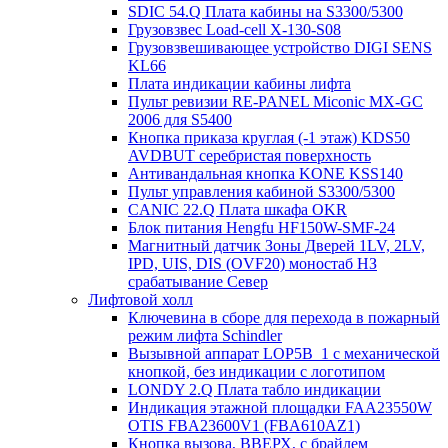
SDIC 54.Q Плата кабины на S3300/5300
Грузовзвес Load-cell X-130-S08
Грузовзвешивающее устройство DIGI SENS
KL66
Плата индикации кабины лифта
Пульт ревизии RE-PANEL Miconic MX-GC
2006 для S5400
Кнопка приказа круглая (-1 этаж) KDS50
AVDBUT серебристая поверхность
Антивандальная кнопка KONE KSS140
Пульт управления кабиной S3300/5300
CANIC 22.Q Плата шкафа OKR
Блок питания Hengfu HF150W-SMF-24
Магнитный датчик Зоны Дверей 1LV, 2LV,
IPD, UIS, DIS (OVF20) моностаб НЗ
срабатывание Cевер
Лифтовой холл
Ключевина в сборе для перехода в пожарный
режим лифта Schindler
Вызывной аппарат LOP5B_1 с механической
кнопкой, без индикации с логотипом
LONDY 2.Q Плата табло индикации
Индикация этажной площадки FAA23550W
OTIS FBA23600V1 (FBA610AZ1)
Кнопка вызова, ВВЕРХ, с брайлем