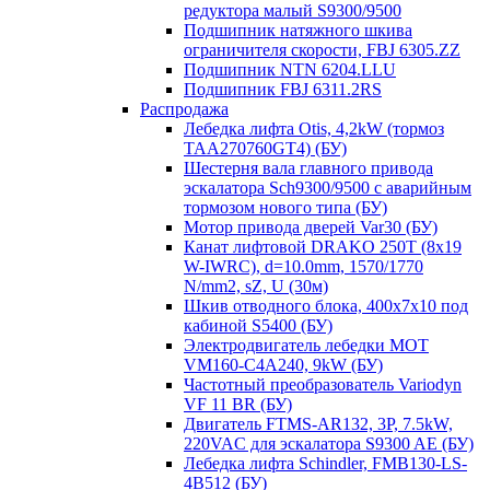
редуктора малый S9300/9500
Подшипник натяжного шкива
ограничителя скорости, FBJ 6305.ZZ
Подшипник NTN 6204.LLU
Подшипник FBJ 6311.2RS
Распродажа
Лебедка лифта Otis, 4,2kW (тормоз
TAA270760GT4) (БУ)
Шестерня вала главного привода
эскалатора Sch9300/9500 с аварийным
тормозом нового типа (БУ)
Мотор привода дверей Var30 (БУ)
Канат лифтовой DRAKO 250T (8x19
W-IWRC), d=10.0mm, 1570/1770
N/mm2, sZ, U (30м)
Шкив отводного блока, 400х7х10 под
кабиной S5400 (БУ)
Электродвигатель лебедки MOT
VM160-C4A240, 9kW (БУ)
Частотный преобразователь Variodyn
VF 11 BR (БУ)
Двигатель FTMS-AR132, 3P, 7.5kW,
220VAC для эскалатора S9300 AE (БУ)
Лебедка лифта Schindler, FMB130-LS-
4B512 (БУ)