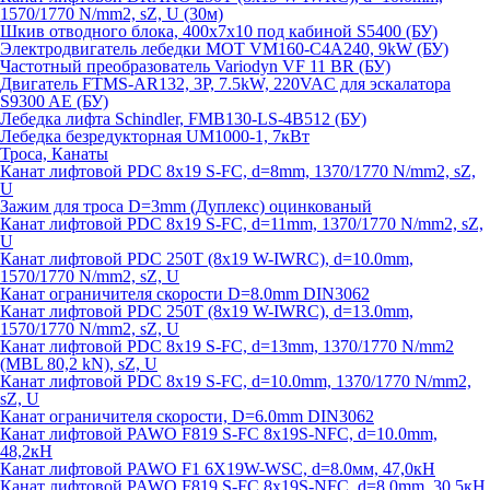
1570/1770 N/mm2, sZ, U (30м)
Шкив отводного блока, 400х7х10 под кабиной S5400 (БУ)
Электродвигатель лебедки MOT VM160-C4A240, 9kW (БУ)
Частотный преобразователь Variodyn VF 11 BR (БУ)
Двигатель FTMS-AR132, 3P, 7.5kW, 220VAC для эскалатора
S9300 AE (БУ)
Лебедка лифта Schindler, FMB130-LS-4B512 (БУ)
Лебедка безредукторная UM1000-1, 7кВт
Троса, Канаты
Канат лифтовой PDC 8x19 S-FC, d=8mm, 1370/1770 N/mm2, sZ,
U
Зажим для троса D=3mm (Дуплекс) оцинкованый
Канат лифтовой PDC 8x19 S-FC, d=11mm, 1370/1770 N/mm2, sZ,
U
Канат лифтовой PDC 250T (8x19 W-IWRC), d=10.0mm,
1570/1770 N/mm2, sZ, U
Канат ограничителя скорости D=8.0mm DIN3062
Канат лифтовой PDC 250T (8x19 W-IWRC), d=13.0mm,
1570/1770 N/mm2, sZ, U
Канат лифтовой PDC 8х19 S-FC, d=13mm, 1370/1770 N/mm2
(MBL 80,2 kN), sZ, U
Канат лифтовой PDC 8x19 S-FC, d=10.0mm, 1370/1770 N/mm2,
sZ, U
Канат ограничителя скорости, D=6.0mm DIN3062
Канат лифтовой PAWO F819 S-FC 8х19S-NFC, d=10.0mm,
48,2кН
Канат лифтовой PAWO F1 6X19W-WSC, d=8.0мм, 47,0кН
Канат лифтовой PAWO F819 S-FC 8х19S-NFC, d=8.0mm, 30.5кН