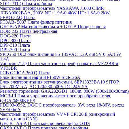
SDIC 711.Q Плата кабины
Частотный преобразователь YASKAWA J1000 CIMR-
JCBA0002BAA, 200V ND: 1.9A/0.4kW HD: 1.6A/0.2kW
PEBO 22.Q Плата
РТ3АВ- 5037 Плата фильтр питания
GECB-AP Материнская плата + GECB Процессорная
DOR-232 Плата центральная
DOC-220 Плата
DPC-300 Плата
DPP-310 Плата
DPP-300 Плата
SPLG50-DL2 блок питания 85-135VAC 1,2А out 5V 0,5А/15V
1,4А
Variocon 21.Q Плата частотного преобразователя VF22BR и
VF33BR
PCB GCIOA 360.Q Плата
Блок питания Hengfu HF150W-SDR-26A
Блок электропитания регулируемый, 6EP13333BA10 SITOP
PSU200M 5 A, AC 120/230-500V DC 24V 5A
Резистор тормозной GAA232GD1, 18Om, 800W (500x100x30mm)
MCB-III Плата управления частотного преобразователя
(GCA26800KF10)
FDD03-05S2, DC/DC преобразователь, 3W, вход 18-36V, выход
5V/500mA
Частотный преобразователь VVVF CPI 26 E (синхронный
мотор, шина CAN)
GECB - ASIA Плата контроллера лифта OTIS
QKS910VF.Q Плата привода дверей кабины