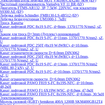
Электродвигатель лебедки MOT VM160-C4A240, 9kW (БУ)
Частотный преобразователь Variodyn VF 11 BR (БУ)
Двигатель FTMS-AR132, 3P, 7.5kW, 220VAC для эскалатора
S9300 AE (БУ)
Лебедка лифта Schindler, FMB130-LS-4B512 (БУ)
Лебедка безредукторная UM1000-1, 7кВт
Троса, Канаты
Канат лифтовой PDC 8x19 S-FC, d=8mm, 1370/1770 N/mm2, sZ,
U
Зажим для троса D=3mm (Дуплекс) оцинкованый
Канат лифтовой PDC 8x19 S-FC, d=11mm, 1370/1770 N/mm2, sZ,
U
Канат лифтовой PDC 250T (8x19 W-IWRC), d=10.0mm,
1570/1770 N/mm2, sZ, U
Канат ограничителя скорости D=8.0mm DIN3062
Канат лифтовой PDC 250T (8x19 W-IWRC), d=13.0mm,
1570/1770 N/mm2, sZ, U
Канат лифтовой PDC 8х19 S-FC, d=13mm, 1370/1770 N/mm2
(MBL 80,2 kN), sZ, U
Канат лифтовой PDC 8x19 S-FC, d=10.0mm, 1370/1770 N/mm2,
sZ, U
Канат ограничителя скорости, D=6.0mm DIN3062
Канат лифтовой PAWO F819 S-FC 8х19S-NFC, d=10.0mm,
48,2кН
Канат лифтовой PAWO F1 6X19W-WSC, d=8.0мм, 47,0кН
Канат лифтовой PAWO F819 S-FC 8х19S-NFC, d=8.0mm, 30.5кН
Электрокомпоненты
Модуль силовой (IGBT) Semikron 400А 1200В SKM400GB12T4