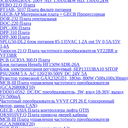
JCBA0002BAA, 200V ND: 1.9A/0.4kW HD: 1.6A/0.2kW
PEBO 22.Q Плата
РТ3АВ- 5037 Плата фильтр питания
GECB-AP Материнская плата + GECB Процессорная
DOR-232 Плата центральная
DOC-220 Плата
DPC-300 Плата
DPP-310 Плата
DPP-300 Плата
SPLG50-DL2 блок питания 85-135VAC 1,2А out 5V 0,5А/15V
1,4А
Variocon 21.Q Плата частотного преобразователя VF22BR и
VF33BR
PCB GCIOA 360.Q Плата
Блок питания Hengfu HF150W-SDR-26A
Блок электропитания регулируемый, 6EP13333BA10 SITOP
PSU200M 5 A, AC 120/230-500V DC 24V 5A
Резистор тормозной GAA232GD1, 18Om, 800W (500x100x30mm)
MCB-III Плата управления частотного преобразователя
(GCA26800KF10)
FDD03-05S2, DC/DC преобразователь, 3W, вход 18-36V, выход
5V/500mA
Частотный преобразователь VVVF CPI 26 E (синхронный
мотор, шина CAN)
GECB - ASIA Плата контроллера лифта OTIS
QKS910VF.Q Плата привода дверей кабины
MCB-III Плата управления частотного преобразователя
(GCA26800KF20)