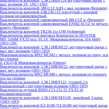
Выключатель концевой, L5K13MEP124 регулируемый рычаг с
мал. роликом 3А, 1NC+1NO
Выключатель концевой, i88-U1Z AHS с мал. роликом (Bernstein)
Выключатель концевой Z4K236-11Z изогнутый с кнопкой
роликом несамовозвратный
Выключатель концевой самовозвратный l88-U1Z w (Bernstein)
Выключатель концевой самовозвратный ENM2-SU1Z iw металл.
корпус (Bernstein)
Выключатель концевой TR236-11z-U90 (Schmersal)
Выключатель концевой контакта безопасности HUNTER
МП 1104М УХЛ3 исп. 01.1А, Микровыключатель 10А 660V,
1NO+1NC
Выключатель концевой, L5K13MEM123, регулируемый рычаг с
мал. мет. роликом (1НО+1НЗ)
Микровыключатель MN2 MUM3 с металл. роликом по прод. оси
на стержне
Z-15GQ-B Микровыключатель (Omron)
Выключатель концевой, L5K13MEM122, регулируемый рычаг с
мал. мет. роликом (1НО+1НЗ)
Микровыключатель MN2 MUM8 с металл. роликом по попереч.
оси на стержне
Выключатель концевой, L5K13MEP122, угловой 2-х
направленный с регулируемым роликом (1НО+1НЗ)
Выключатель путевой ВП83-Г23-231-55 УХЛ3.16
несамовозвратный
Выключатель концевой, L5K13MUM331R, линейный 3-напр.
(1НО+1НЗ)
Выключатель концевой KZ-8108 (TZ-8108) регулируемый рычаг