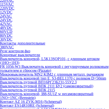
220VAC
115VAC
220VDC
12VDC
24VAC
24VDC
42VAC
48VDC
60VCD
80VDC
30VDC
Контакты дополнительные
380VAC
Реле контроля фаз
Концевые выключатели
Выключатель концевой, L5K13SOP101, с длинным штоком
(1НО+1НЗ)
FR 1056-W3 Выключатель концевой с регулируемым роликовым
толкателем и сбросом (Pizzato)
Микровыключатель MN2 KIM2 с длинным металл. рычажком
Выключатель концевой тип Е, S3-BEL1370 с роликом D=50mm
Выключатель путевой ВП16РГ23Б231-55У2.3
Выключатель путевой ВПК 2111 БУ2 (самовозвратный)
Выключатель путевой ВПК 2115
Выключатель концевой, I88-SU1Z w несамовозвратный
1NO+1NC (Bernstein)
Контакт AZ 16 ZVK-M16 (Schmersal)
Контакт ES14R10RE (Schmersal)