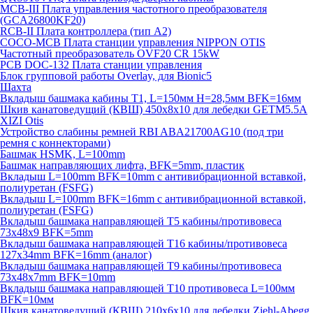
MCB-III Плата управления частотного преобразователя
(GCA26800KF20)
RCB-II Плата контроллера (тип A2)
COCO-MCB Плата станции управления NIPPON OTIS
Частотный преобразователь OVF20 CR 15kW
PCB DOC-132 Плата станции управления
Блок групповой работы Overlay, для Bionic5
Шахта
Вкладыш башмака кабины T1, L=150мм H=28,5мм BFK=16мм
Шкив канатоведущий (КВШ) 450х8х10 для лебедки GETM5.5A
XIZI Otis
Устройство слабины ремней RBI ABA21700AG10 (под три
ремня с коннекторами)
Башмак HSMK, L=100mm
Башмак направляющих лифта, BFK=5mm, пластик
Вкладыш L=100mm BFK=10mm с антивибрационной вставкой,
полиуретан (FSFG)
Вкладыш L=100mm BFK=16mm с антивибрационной вставкой,
полиуретан (FSFG)
Вкладыш башмака направляющей T5 кабины/противовеса
73х48х9 BFK=5mm
Вкладыш башмака направляющей T16 кабины/противовеса
127х34mm BFK=16mm (аналог)
Вкладыш башмака направляющей T9 кабины/противовеса
73х48х7mm BFK=10mm
Вкладыш башмака направляющей T10 противовеса L=100мм
BFK=10мм
Шкив канатоведущий (КВШ) 210х6х10 для лебедки Ziehl-Abegg