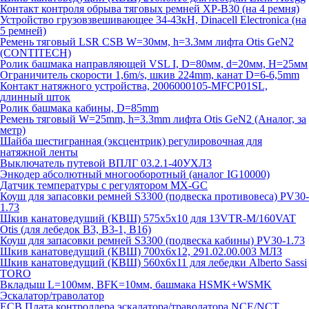
Контакт контроля обрыва тяговых ремней XP-B30 (на 4 ремня)
Устройство грузовзвешивающее 34-43кН, Dinacell Electronica (на
5 ремней)
Ремень тяговый LSR CSB W=30мм, h=3.3мм лифта Otis GeN2
(CONTITECH)
Ролик башмака направляющей VSL I, D=80мм, d=20мм, H=25мм
Ограничитель скорости 1,6m/s, шкив 224mm, канат D=6-6,5mm
Контакт натяжного устройства, 2006000105-MFCP01SL,
длинный шток
Ролик башмака кабины, D=85mm
Ремень тяговый W=25mm, h=3.3mm лифта Otis GeN2 (Аналог, за
метр)
Шайба шестигранная (эксцентрик) регулировочная для
натяжной ленты
Выключатель путевой ВПЛГ 03.2.1-40УХЛ3
Энкодер абсолютный многооборотный (аналог IG10000)
Датчик температуры с регулятором MX-GC
Коуш для запасовки ремней S3300 (подвеска противовеса) PV30-
1.73
Шкив канатоведущий (КВШ) 575х5х10 для 13VTR-M/160VAT
Otis (для лебедок B3, B3-1, B16)
Коуш для запасовки ремней S3300 (подвеска кабины) PV30-1.73
Шкив канатоведущий (КВШ) 700х6х12, 291.02.00.003 МЛЗ
Шкив канатоведущий (КВШ) 560х6х11 для лебедки Alberto Sassi
TORO
Вкладыш L=100мм, BFK=10мм, башмака HSMK+WSMK
Эскалатор/траволатор
ECB Плата контроллера эскалатора/траволатора NCE/NCT