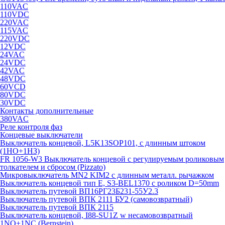
110VAC
110VDC
220VAC
115VAC
220VDC
12VDC
24VAC
24VDC
42VAC
48VDC
60VCD
80VDC
30VDC
Контакты дополнительные
380VAC
Реле контроля фаз
Концевые выключатели
Выключатель концевой, L5K13SOP101, с длинным штоком
(1НО+1НЗ)
FR 1056-W3 Выключатель концевой с регулируемым роликовым
толкателем и сбросом (Pizzato)
Микровыключатель MN2 KIM2 с длинным металл. рычажком
Выключатель концевой тип Е, S3-BEL1370 с роликом D=50mm
Выключатель путевой ВП16РГ23Б231-55У2.3
Выключатель путевой ВПК 2111 БУ2 (самовозвратный)
Выключатель путевой ВПК 2115
Выключатель концевой, I88-SU1Z w несамовозвратный
1NO+1NC (Bernstein)