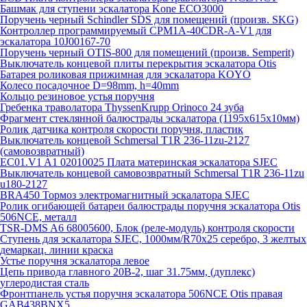
Башмак для ступени эскалатора Kone ECO3000
Поручень черный Schindler SDS для помещений (произв. SKG)
Контроллер программируемый CPM1A-40CDR-A-V1 для
эскалатора 10J00167-70
Поручень черный OTIS-800 для помещений (произв. Semperit)
Выключатель концевой плиты перекрытия эскалатора Otis
Батарея роликовая прижимная для эскалатора KOYO
Колесо посадочное D=98mm, h=40mm
Кольцо резиновое устья поручня
Гребенка траволатора ThyssenKrupp Orinoco 24 зуба
Фрагмент стеклянной балюстрады эскалатора (1195х615х10мм)
Ролик датчика контроля скорости поручня, пластик
Выключатель концевой Schmersal T1R 236-11zu-2127
(самовозвратный)
EC01.V1 A1 02010025 Плата материнская эскалатора SJEC
Выключатель концевой самовозвратный Schmersal T1R 236-11zu
u180-2127
BRA450 Тормоз электромагнитный эскалатора SJEC
Ролик огибающей батареи балюстрады поручня эскалатора Otis
506NCE, металл
TSR-DMS A6 68005600, Блок (реле-модуль) контроля скорости
Ступень для эскалатора SJEC, 1000мм/R70x25 серебро, 3 желтых
демаркац. линии краска
Устье поручня эскалатора левое
Цепь привода главного 20B-2, шаг 31.75мм, (дуплекс)
углеродистая сталь
Фронтпанель устья поручня эскалатора 506NCE Otis правая
GAB438BNX5