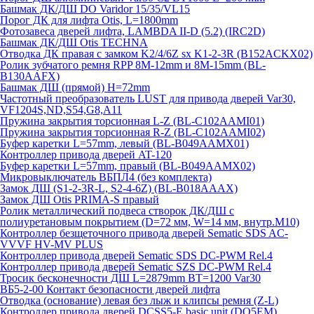
Башмак ДК/ДШ DO Varidor 15/35/VL15
Порог ДК для лифта Otis, L=1800mm
Фотозавеса дверей лифта, LAMBDA II-D (5.2) (IRC2D)
Башмак ДК/ДШ Otis TECHNA
Отводка ДК правая с замком K2/4/6Z sx K1-2-3R (B152ACKX02)
Ролик зубчатого ремня RPP 8M-12mm и 8M-15mm (BL-
B130AAFX)
Башмак ДШ (прямой) H=72mm
Частотный преобразователь LUST для привода дверей Var30,
VF1204S,ND,S54,G8,A11
Пружина закрытия торсионная L-Z (BL-C102AAMI01)
Пружина закрытия торсионная R-Z (BL-C102AAMI02)
Буфер каретки L=57mm, левый (BL-B049AAMX01)
Контроллер привода дверей AT-120
Буфер каретки L=57mm, правый (BL-B049AAMX02)
Микровыключатель ВБПЛ4 (без комплекта)
Замок ДШ (S1-2-3R-L, S2-4-6Z) (BL-B018AAAX)
Замок ДШ Otis PRIMA-S правый
Ролик металлический подвеса створок ДК/ДШ с
полиуретановым покрытием (D=72 мм, W=14 мм, внутр.М10)
Контроллер безщеточного привода дверей Sematiс SDS AC-
VVVF HV-MV PLUS
Контроллер привода дверей Sematic SDS DC-PWM Rel.4
Контроллер привода дверей Sematic SZS DC-PWM Rel.4
Тросик бесконечности ДШ L=2879mm BT=1200 Var30
ВБ5-2-00 Контакт безопасности дверей лифта
Отводка (основание) левая без лыж и клипсы ремня (Z-L)
Контроллер привода дверей DCSS5-E basic unit (DO5EM)