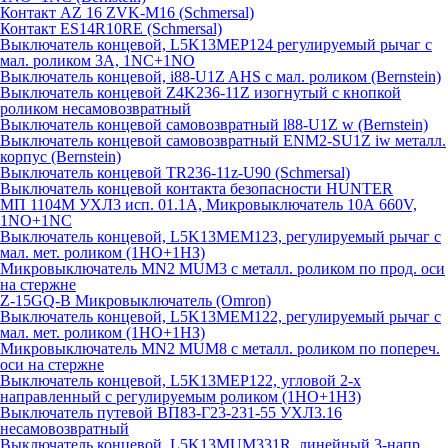
Контакт AZ 16 ZVK-M16 (Schmersal)
Контакт ES14R10RE (Schmersal)
Выключатель концевой, L5K13MEP124 регулируемый рычаг с
мал. роликом 3А, 1NC+1NO
Выключатель концевой, i88-U1Z AHS с мал. роликом (Bernstein)
Выключатель концевой Z4K236-11Z изогнутый с кнопкой
роликом несамовозвратный
Выключатель концевой самовозвратный l88-U1Z w (Bernstein)
Выключатель концевой самовозвратный ENM2-SU1Z iw металл.
корпус (Bernstein)
Выключатель концевой TR236-11z-U90 (Schmersal)
Выключатель концевой контакта безопасности HUNTER
МП 1104М УХЛ3 исп. 01.1А, Микровыключатель 10А 660V,
1NO+1NC
Выключатель концевой, L5K13MEM123, регулируемый рычаг с
мал. мет. роликом (1НО+1НЗ)
Микровыключатель MN2 MUM3 с металл. роликом по прод. оси
на стержне
Z-15GQ-B Микровыключатель (Omron)
Выключатель концевой, L5K13MEM122, регулируемый рычаг с
мал. мет. роликом (1НО+1НЗ)
Микровыключатель MN2 MUM8 с металл. роликом по попереч.
оси на стержне
Выключатель концевой, L5K13MEP122, угловой 2-х
направленный с регулируемым роликом (1НО+1НЗ)
Выключатель путевой ВП83-Г23-231-55 УХЛ3.16
несамовозвратный
Выключатель концевой, L5K13MUM331R, линейный 3-напр.