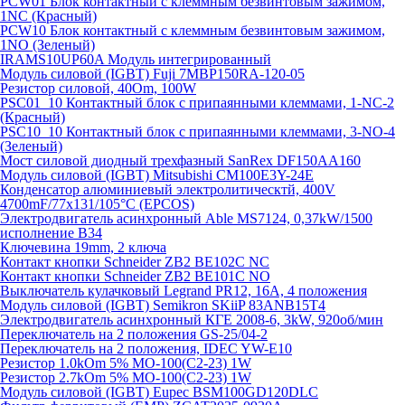
PCW01 Блок контактный с клеммным безвинтовым зажимом,
1NC (Красный)
PCW10 Блок контактный с клеммным безвинтовым зажимом,
1NO (Зеленый)
IRAMS10UP60A Модуль интегрированный
Модуль силовой (IGBT) Fuji 7MBP150RA-120-05
Резистор силовой, 40Om, 100W
PSC01_10 Контактный блок с припаянными клеммами, 1-NC-2
(Красный)
PSC10_10 Контактный блок с припаянными клеммами, 3-NO-4
(Зеленый)
Мост силовой диодный трехфазный SanRex DF150AA160
Модуль силовой (IGBT) Mitsubishi CM100E3Y-24E
Конденсатор алюминиевый электролитическтй, 400V
4700mF/77x131/105°C (EPCOS)
Электродвигатель асинхронный Able MS7124, 0,37kW/1500
исполнение В34
Ключевина 19mm, 2 ключа
Контакт кнопки Schneider ZB2 BE102C NC
Контакт кнопки Schneider ZB2 BE101C NO
Выключатель кулачковый Legrand PR12, 16A, 4 положения
Модуль силовой (IGBT) Semikron SKiiP 83ANB15T4
Электродвигатель асинхронный КГЕ 2008-6, 3kW, 920об/мин
Переключатель на 2 положения GS-25/04-2
Переключатель на 2 положения, IDEC YW-E10
Резистор 1.0kOm 5% МО-100(С2-23) 1W
Резистор 2.7kOm 5% МО-100(С2-23) 1W
Модуль силовой (IGBT) Eupec BSM100GD120DLC