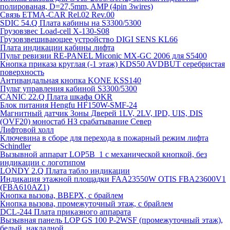
полированая, D=27,5mm, AMP (4pin 3wires)
Связь ETMA-CAR Rel.02 Rev.00
SDIC 54.Q Плата кабины на S3300/5300
Грузовзвес Load-cell X-130-S08
Грузовзвешивающее устройство DIGI SENS KL66
Плата индикации кабины лифта
Пульт ревизии RE-PANEL Miconic MX-GC 2006 для S5400
Кнопка приказа круглая (-1 этаж) KDS50 AVDBUT серебристая
поверхность
Антивандальная кнопка KONE KSS140
Пульт управления кабиной S3300/5300
CANIC 22.Q Плата шкафа OKR
Блок питания Hengfu HF150W-SMF-24
Магнитный датчик Зоны Дверей 1LV, 2LV, IPD, UIS, DIS
(OVF20) моностаб НЗ срабатывание Cевер
Лифтовой холл
Ключевина в сборе для перехода в пожарный режим лифта
Schindler
Вызывной аппарат LOP5B_1 с механической кнопкой, без
индикации с логотипом
LONDY 2.Q Плата табло индикации
Индикация этажной площадки FAA23550W OTIS FBA23600V1
(FBA610AZ1)
Кнопка вызова, ВВЕРХ, с брайлем
Кнопка вызова, промежуточный этаж, с брайлем
DCL-244 Плата приказного аппарата
Вызывная панель LOP GS 100 P-2WSF (промежуточный этаж),
белый, накладной