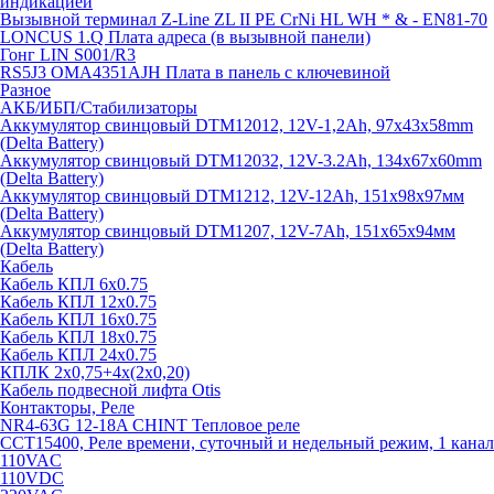
индикацией
Вызывной терминал Z-Line ZL II PE CrNi HL WH * & - EN81-70
LONCUS 1.Q Плата адреса (в вызывной панели)
Гонг LIN S001/R3
RS5J3 OMA4351AJH Плата в панель с ключевиной
Разное
АКБ/ИБП/Стабилизаторы
Аккумулятор свинцовый DTM12012, 12V-1,2Ah, 97х43х58mm
(Delta Battery)
Аккумулятор свинцовый DTM12032, 12V-3.2Ah, 134x67x60mm
(Delta Battery)
Аккумулятор свинцовый DTM1212, 12V-12Ah, 151х98х97мм
(Delta Battery)
Аккумулятор свинцовый DTM1207, 12V-7Ah, 151х65х94мм
(Delta Battery)
Кабель
Кабель КПЛ 6х0.75
Кабель КПЛ 12х0.75
Кабель КПЛ 16х0.75
Кабель КПЛ 18х0.75
Кабель КПЛ 24х0.75
КПЛК 2х0,75+4х(2х0,20)
Кабель подвесной лифта Otis
Контакторы, Реле
NR4-63G 12-18A CHINT Тепловое реле
CCT15400, Реле времени, суточный и недельный режим, 1 канал
110VAC
110VDC