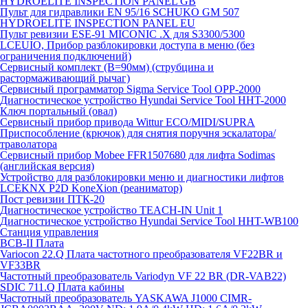
HYDROELITE INSPECTION PANEL GB
Пульт для гидравлики EN 95/16 SCHUKO GM 507
HYDROELITE INSPECTION PANEL EU
Пульт ревизии ESE-91 MICONIC .X для S3300/5300
LCEUIO, Прибор разблокировки доступа в меню (без
ограничения подключений)
Сервисный комплект (В=90мм) (струбцина и
растормаживающий рычаг)
Сервисный программатор Sigma Service Tool OPP-2000
Диагностическое устройство Hyundai Service Tool HHT-2000
Ключ портальный (овал)
Сервисный прибор привода Wittur ECO/MIDI/SUPRA
Приспособление (крючок) для снятия поручня эскалатора/
траволатора
Сервисный прибор Mobee FFR1507680 для лифта Sodimas
(английская версия)
Устройство для разблокировки меню и диагностики лифтов
LCEKNX P2D KoneXion (реаниматор)
Пост ревизии ПТК-20
Диагностическое устройство TEACH-IN Unit 1
Диагностическое устройство Hyundai Service Tool HHT-WB100
Станция управления
BCB-II Плата
Variocon 22.Q Плата частотного преобразователя VF22BR и
VF33BR
Частотный преобразователь Variodyn VF 22 BR (DR-VAB22)
SDIC 711.Q Плата кабины
Частотный преобразователь YASKAWA J1000 CIMR-