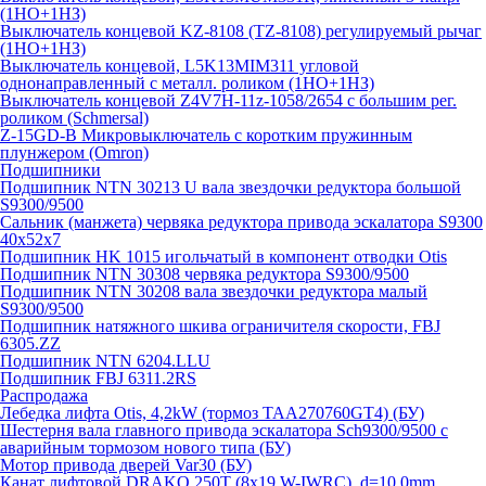
(1НО+1НЗ)
Выключатель концевой KZ-8108 (TZ-8108) регулируемый рычаг
(1НО+1НЗ)
Выключатель концевой, L5K13MIM311 угловой
однонаправленный с металл. роликом (1НО+1НЗ)
Выключатель концевой Z4V7H-11z-1058/2654 с большим рег.
роликом (Schmersal)
Z-15GD-B Микровыключатель с коротким пружинным
плунжером (Omron)
Подшипники
Подшипник NTN 30213 U вала звездочки редуктора большой
S9300/9500
Сальник (манжета) червяка редуктора привода эскалатора S9300
40х52х7
Подшипник HK 1015 игольчатый в компонент отводки Otis
Подшипник NTN 30308 червяка редуктора S9300/9500
Подшипник NTN 30208 вала звездочки редуктора малый
S9300/9500
Подшипник натяжного шкива ограничителя скорости, FBJ
6305.ZZ
Подшипник NTN 6204.LLU
Подшипник FBJ 6311.2RS
Распродажа
Лебедка лифта Otis, 4,2kW (тормоз TAA270760GT4) (БУ)
Шестерня вала главного привода эскалатора Sch9300/9500 с
аварийным тормозом нового типа (БУ)
Мотор привода дверей Var30 (БУ)
Канат лифтовой DRAKO 250T (8x19 W-IWRC), d=10.0mm,