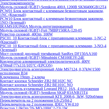
Электрокомпоненты
Модуль силовой (IGBT) Semikron 400А 1200В SKM400GB12T4
PCW01 Блок контактный с клеммным безвинтовым зажимом,
1NC (Красный)
PCW10 Блок контактный с клеммным безвинтовым зажимом,
1NO (Зеленый)
IRAMS10UP60A Модуль интегрированный
Модуль силовой (IGBT) Fuji 7MBP150RA-120-05
Резистор силовой, 40Om, 100W
PSC01_10 Контактный блок с припаянными клеммами, 1-NC-2
(Красный)
PSC10_10 Контактный блок с припаянными клеммами, 3-NO-4
(Зеленый)
Мост силовой диодный трехфазный SanRex DF150AA160
Модуль силовой (IGBT) Mitsubishi CM100E3Y-24E
Конденсатор алюминиевый электролитическтй, 400V
4700mF/77x131/105°C (EPCOS)
Электродвигатель асинхронный Able MS7124, 0,37kW/1500
исполнение В34
Ключевина 19mm, 2 ключа
Контакт кнопки Schneider ZB2 BE102C NC
Контакт кнопки Schneider ZB2 BE101C NO
Выключатель кулачковый Legrand PR12, 16A, 4 положения
Модуль силовой (IGBT) Semikron SKiiP 83ANB15T4
Электродвигатель асинхронный КГЕ 2008-6, 3kW, 920об/мин
Переключатель на 2 положения GS-25/04-2
Переключатель на 2 положения, IDEC YW-E10
Резистор 1.0kOm 5% МО-100(С2-23) 1W