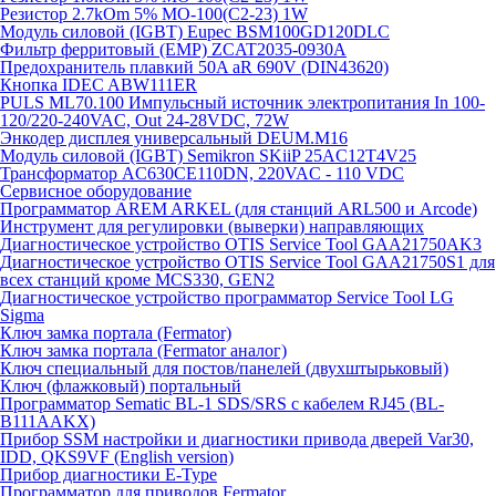
Резистор 2.7kOm 5% МО-100(С2-23) 1W
Модуль силовой (IGBT) Eupec BSM100GD120DLC
Фильтр ферритовый (EMP) ZCAT2035-0930A
Предохранитель плавкий 50A aR 690V (DIN43620)
Кнопка IDEC ABW111ER
PULS ML70.100 Импульсный источник электропитания In 100-
120/220-240VAC, Out 24-28VDC, 72W
Энкодер дисплея универсальный DEUM.M16
Модуль силовой (IGBT) Semikron SKiiP 25AC12T4V25
Трансформатор AC630CE110DN, 220VAC - 110 VDC
Сервисное оборудование
Программатор AREM ARKEL (для станций ARL500 и Arcode)
Инструмент для регулировки (выверки) направляющих
Диагностическое устройство OTIS Service Tool GAA21750AK3
Диагностическое устройство OTIS Service Tool GAA21750S1 для
всех станций кроме MCS330, GEN2
Диагностическое устройство программатор Service Tool LG
Sigma
Ключ замка портала (Fermator)
Ключ замка портала (Fermator аналог)
Ключ специальный для постов/панелей (двухштырьковый)
Ключ (флажковый) портальный
Программатор Sematic BL-1 SDS/SRS с кабелем RJ45 (BL-
B111AAKX)
Прибор SSM настройки и диагностики привода дверей Var30,
IDD, QKS9VF (English version)
Прибор диагностики E-Type
Программатор для приводов Fermator