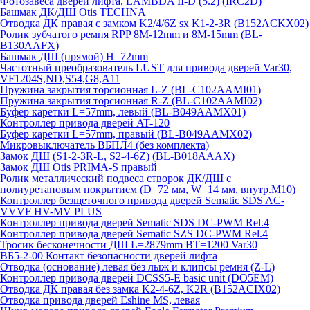
Фотозавеса дверей лифта, LAMBDA II-D (5.2) (IRC2D)
Башмак ДК/ДШ Otis TECHNA
Отводка ДК правая с замком K2/4/6Z sx K1-2-3R (B152ACKX02)
Ролик зубчатого ремня RPP 8M-12mm и 8M-15mm (BL-
B130AAFX)
Башмак ДШ (прямой) H=72mm
Частотный преобразователь LUST для привода дверей Var30,
VF1204S,ND,S54,G8,A11
Пружина закрытия торсионная L-Z (BL-C102AAMI01)
Пружина закрытия торсионная R-Z (BL-C102AAMI02)
Буфер каретки L=57mm, левый (BL-B049AAMX01)
Контроллер привода дверей AT-120
Буфер каретки L=57mm, правый (BL-B049AAMX02)
Микровыключатель ВБПЛ4 (без комплекта)
Замок ДШ (S1-2-3R-L, S2-4-6Z) (BL-B018AAAX)
Замок ДШ Otis PRIMA-S правый
Ролик металлический подвеса створок ДК/ДШ с
полиуретановым покрытием (D=72 мм, W=14 мм, внутр.М10)
Контроллер безщеточного привода дверей Sematiс SDS AC-
VVVF HV-MV PLUS
Контроллер привода дверей Sematic SDS DC-PWM Rel.4
Контроллер привода дверей Sematic SZS DC-PWM Rel.4
Тросик бесконечности ДШ L=2879mm BT=1200 Var30
ВБ5-2-00 Контакт безопасности дверей лифта
Отводка (основание) левая без лыж и клипсы ремня (Z-L)
Контроллер привода дверей DCSS5-E basic unit (DO5EM)
Отводка ДК правая без замка K2-4-6Z, K2R (B152ACIX02)
Отводка привода дверей Eshine MS, левая