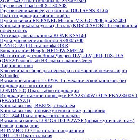
SDIC 54.Q Плата кабины на S3300/5300
Грузовзвес Load-cell X-130-S08
Грузовзвешивающее устройство DIGI SENS KL66
Плата индикации кабины лифта
Пульт ревизии RE-PANEL Miconic MX-GC 2006 для S5400
Кнопка приказа круглая (-1 этаж) KDS50 AVDBUT серебристая
поверхность
Антивандальная кнопка KONE KSS140
Пульт управления кабиной S3300/5300
CANIC 22.Q Плата шкафа OKR
Блок питания Hengfu HF150W-SMF-24
Магнитный датчик Зоны Дверей 1LV, 2LV, IPD, UIS, DIS
(OVF20) моностаб НЗ срабатывание Cевер
Лифтовой холл
Ключевина в сборе для перехода в пожарный режим лифта
Schindler
Вызывной аппарат LOP5B_1 с механической кнопкой, без
индикации с логотипом
LONDY 2.Q Плата табло индикации
Индикация этажной площадки FAA23550W OTIS FBA23600V1
(FBA610AZ1)
Кнопка вызова, ВВЕРХ, с брайлем
Кнопка вызова, промежуточный этаж, с брайлем
DCL-244 Плата приказного аппарата
Вызывная панель LOP GS 100 P-2WSF (промежуточный этаж),
белый, накладной
BLINVHG 1.Q Плата табло индикации
DHL-270 Плата этажная