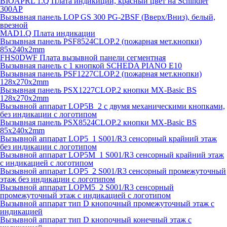
BIOAPRL 1.Q Плата индикиции, красный цвет на Schindler
300AP
Вызывная панель LOP GS 300 PG-2BSF (Вверх/Вниз), белый,
врезной
MAD1.Q Плата индикации
Вызывная панель PSF8524CLOP.2 (пожарная мет.кнопки)
85х240х2mm
FHS0DWF Плата вызывной панели сегментная
Вызывная панель с 1 кнопкой SCHEDA PIANO E10
Вызывная панель PSF1227CLOP.2 (пожарная мет.кнопки)
128х270х2mm
Вызывная панель PSX1227CLOP.2 кнопки MX-Basic BS
128х270х2mm
Вызывной аппарат LOP5B_2 с двумя механическими кнопками,
без индикации с логотипом
Вызывная панель PSX8524CLOP.2 кнопки MX-Basic BS
85х240х2mm
Вызывной аппарат LOP5_1 S001/R3 сенсорный крайний этаж
без индикации с логотипом
Вызывной аппарат LOP5M_1 S001/R3 сенсорный крайний этаж
с индикацией с логотипом
Вызывной аппарат LOP5_2 S001/R3 сенсорный промежуточный
этаж без индикации с логотипом
Вызывной аппарат LOPM5_2 S001/R3 сенсорный
промежуточный этаж с индикацией с логотипом
Вызывной аппарат тип D кнопочный промежуточный этаж с
индикацией
Вызывной аппарат тип D кнопочный конечный этаж с