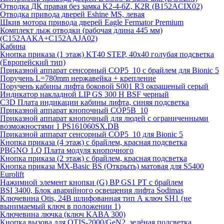
Отводка ДК правая без замка K2-4-6Z, K2R (B152ACIX02)
Отводка привода дверей Eshine MS, левая
Шкив мотора привода дверей Eagle Fermator Premium
Комплект лыж отводки (рабочая длина 445 мм)
(C152AAKA+C152AAJA02)
Кабина
Кнопка приказа (1 этаж) KT40 STEP, 40х40 голубая подсветка
(Европейский тип)
Приказной аппарат сенсорный COP5_10 с брайлем для Bionic 5
Поручень L=780mm нержавейка + крепление
Поручень кабины лифта боковой S001 R3 окрашеный серый
Индикатор накладной LIP GS 300 H BSF черный
C3D Плата индикации кабины лифта, синяя подсветка
Приказной аппарат кнопочный COP5B_10
Приказной аппарат кнопочный для людей с ограниченными
возможностями 1 PS161060SX.DB
Приказной аппарат сенсорный COP5_10 для Bionic 5
Кнопка приказа (4 этаж) с брайлем, красная подсветка
PBGNO 1.Q Плата модуля кнопочного
Кнопка приказа (2 этаж) с брайлем, красная подсветка
Кнопка приказа MX-Basic BS (Открыть) матовая для S5400
Eurolift
Нажимной элемент кнопки (G) BP GS1 PT с брайлем
BSI 3400, Блок аварийного освещения лифта Sodimas
Ключевина Otis, 24В шлифованная тип А ключ SH1 (не
вынимаемый ключ в положении 1)
Ключевина лючка (ключ KABA 300)
Кнопка вызова для OTIS-2000/GeN2, зелёная подсветка,