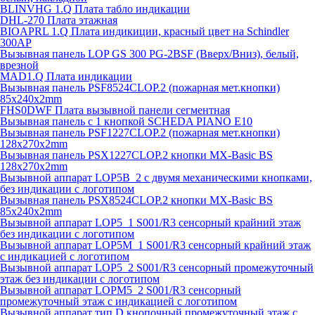
BLINVHG 1.Q Плата табло индикации
DHL-270 Плата этажная
BIOAPRL 1.Q Плата индикиции, красный цвет на Schindler
300AP
Вызывная панель LOP GS 300 PG-2BSF (Вверх/Вниз), белый,
врезной
MAD1.Q Плата индикации
Вызывная панель PSF8524CLOP.2 (пожарная мет.кнопки)
85х240х2mm
FHS0DWF Плата вызывной панели сегментная
Вызывная панель с 1 кнопкой SCHEDA PIANO E10
Вызывная панель PSF1227CLOP.2 (пожарная мет.кнопки)
128х270х2mm
Вызывная панель PSX1227CLOP.2 кнопки MX-Basic BS
128х270х2mm
Вызывной аппарат LOP5B_2 с двумя механическими кнопками,
без индикации с логотипом
Вызывная панель PSX8524CLOP.2 кнопки MX-Basic BS
85х240х2mm
Вызывной аппарат LOP5_1 S001/R3 сенсорный крайний этаж
без индикации с логотипом
Вызывной аппарат LOP5M_1 S001/R3 сенсорный крайний этаж
с индикацией с логотипом
Вызывной аппарат LOP5_2 S001/R3 сенсорный промежуточный
этаж без индикации с логотипом
Вызывной аппарат LOPM5_2 S001/R3 сенсорный
промежуточный этаж с индикацией с логотипом
Вызывной аппарат тип D кнопочный промежуточный этаж с