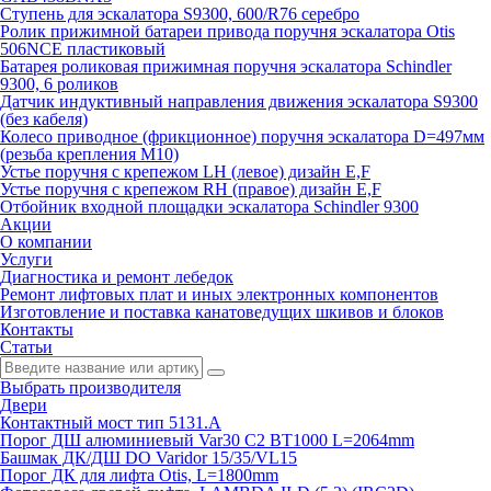
Ступень для эскалатора S9300, 600/R76 серебро
Ролик прижимной батареи привода поручня эскалатора Otis
506NCE пластиковый
Батарея роликовая прижимная поручня эскалатора Schindler
9300, 6 роликов
Датчик индуктивный направления движения эскалатора S9300
(без кабеля)
Колесо приводное (фрикционное) поручня эскалатора D=497мм
(резьба крепления M10)
Устье поручня с крепежом LH (левое) дизайн E,F
Устье поручня с крепежом RH (правое) дизайн E,F
Отбойник входной площадки эскалатора Schindler 9300
Акции
О компании
Услуги
Диагностика и ремонт лебедок
Ремонт лифтовых плат и иных электронных компонентов
Изготовление и поставка канатоведущих шкивов и блоков
Контакты
Статьи
Выбрать производителя
Двери
Контактный мост тип 5131.A
Порог ДШ алюминиевый Var30 C2 BT1000 L=2064mm
Башмак ДК/ДШ DO Varidor 15/35/VL15
Порог ДК для лифта Otis, L=1800mm