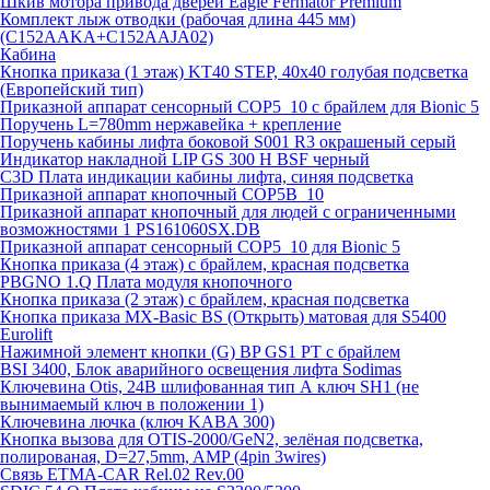
Шкив мотора привода дверей Eagle Fermator Premium
Комплект лыж отводки (рабочая длина 445 мм)
(C152AAKA+C152AAJA02)
Кабина
Кнопка приказа (1 этаж) KT40 STEP, 40х40 голубая подсветка
(Европейский тип)
Приказной аппарат сенсорный COP5_10 с брайлем для Bionic 5
Поручень L=780mm нержавейка + крепление
Поручень кабины лифта боковой S001 R3 окрашеный серый
Индикатор накладной LIP GS 300 H BSF черный
C3D Плата индикации кабины лифта, синяя подсветка
Приказной аппарат кнопочный COP5B_10
Приказной аппарат кнопочный для людей с ограниченными
возможностями 1 PS161060SX.DB
Приказной аппарат сенсорный COP5_10 для Bionic 5
Кнопка приказа (4 этаж) с брайлем, красная подсветка
PBGNO 1.Q Плата модуля кнопочного
Кнопка приказа (2 этаж) с брайлем, красная подсветка
Кнопка приказа MX-Basic BS (Открыть) матовая для S5400
Eurolift
Нажимной элемент кнопки (G) BP GS1 PT с брайлем
BSI 3400, Блок аварийного освещения лифта Sodimas
Ключевина Otis, 24В шлифованная тип А ключ SH1 (не
вынимаемый ключ в положении 1)
Ключевина лючка (ключ KABA 300)
Кнопка вызова для OTIS-2000/GeN2, зелёная подсветка,
полированая, D=27,5mm, AMP (4pin 3wires)
Связь ETMA-CAR Rel.02 Rev.00