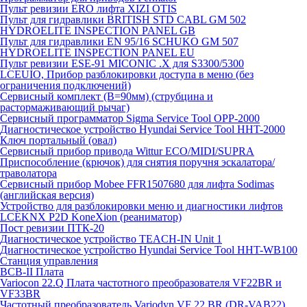
Пульт ревизии ERO лифта XIZI OTIS
Пульт для гидравлики BRITISH STD CABL GM 502
HYDROELITE INSPECTION PANEL GB
Пульт для гидравлики EN 95/16 SCHUKO GM 507
HYDROELITE INSPECTION PANEL EU
Пульт ревизии ESE-91 MICONIC .X для S3300/5300
LCEUIO, Прибор разблокировки доступа в меню (без
ограничения подключений)
Сервисный комплект (В=90мм) (струбцина и
растормаживающий рычаг)
Сервисный программатор Sigma Service Tool OPP-2000
Диагностическое устройство Hyundai Service Tool HHT-2000
Ключ портальный (овал)
Сервисный прибор привода Wittur ECO/MIDI/SUPRA
Приспособление (крючок) для снятия поручня эскалатора/
траволатора
Сервисный прибор Mobee FFR1507680 для лифта Sodimas
(английская версия)
Устройство для разблокировки меню и диагностики лифтов
LCEKNX P2D KoneXion (реаниматор)
Пост ревизии ПТК-20
Диагностическое устройство TEACH-IN Unit 1
Диагностическое устройство Hyundai Service Tool HHT-WB100
Станция управления
BCB-II Плата
Variocon 22.Q Плата частотного преобразователя VF22BR и
VF33BR
Частотный преобразователь Variodyn VF 22 BR (DR-VAB22)