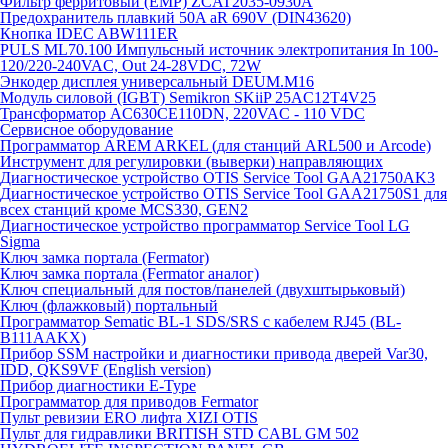
Фильтр ферритовый (EMP) ZCAT2035-0930A
Предохранитель плавкий 50A aR 690V (DIN43620)
Кнопка IDEC ABW111ER
PULS ML70.100 Импульсный источник электропитания In 100-
120/220-240VAC, Out 24-28VDC, 72W
Энкодер дисплея универсальный DEUM.M16
Модуль силовой (IGBT) Semikron SKiiP 25AC12T4V25
Трансформатор AC630CE110DN, 220VAC - 110 VDC
Сервисное оборудование
Программатор AREM ARKEL (для станций ARL500 и Arcode)
Инструмент для регулировки (выверки) направляющих
Диагностическое устройство OTIS Service Tool GAA21750AK3
Диагностическое устройство OTIS Service Tool GAA21750S1 для
всех станций кроме MCS330, GEN2
Диагностическое устройство программатор Service Tool LG
Sigma
Ключ замка портала (Fermator)
Ключ замка портала (Fermator аналог)
Ключ специальный для постов/панелей (двухштырьковый)
Ключ (флажковый) портальный
Программатор Sematic BL-1 SDS/SRS с кабелем RJ45 (BL-
B111AAKX)
Прибор SSM настройки и диагностики привода дверей Var30,
IDD, QKS9VF (English version)
Прибор диагностики E-Type
Программатор для приводов Fermator
Пульт ревизии ERO лифта XIZI OTIS
Пульт для гидравлики BRITISH STD CABL GM 502