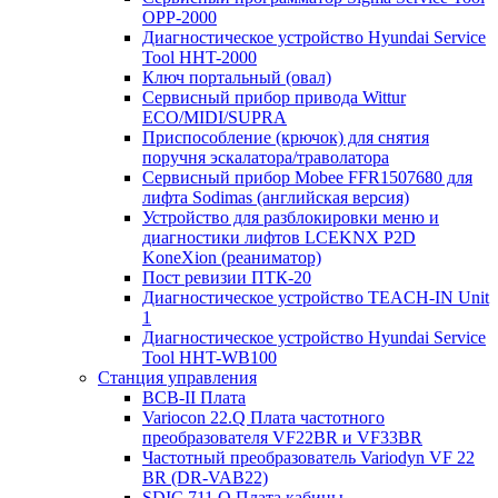
OPP-2000
Диагностическое устройство Hyundai Service
Tool HHT-2000
Ключ портальный (овал)
Сервисный прибор привода Wittur
ECO/MIDI/SUPRA
Приспособление (крючок) для снятия
поручня эскалатора/траволатора
Сервисный прибор Mobee FFR1507680 для
лифта Sodimas (английская версия)
Устройство для разблокировки меню и
диагностики лифтов LCEKNX P2D
KoneXion (реаниматор)
Пост ревизии ПТК-20
Диагностическое устройство TEACH-IN Unit
1
Диагностическое устройство Hyundai Service
Tool HHT-WB100
Станция управления
BCB-II Плата
Variocon 22.Q Плата частотного
преобразователя VF22BR и VF33BR
Частотный преобразователь Variodyn VF 22
BR (DR-VAB22)
SDIC 711.Q Плата кабины