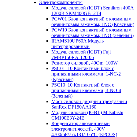
Электрокомпоненты
Модуль силовой (IGBT) Semikron 400А
1200В SKM400GB12T4
PCW01 Блок контактный с клеммным
безвинтовым зажимом, 1NC (Красный)
PCW10 Блок контактный с клеммным
безвинтовым зажимом, 1NO (Зеленый)
IRAMS10UP60A Модуль
интегрированный
Модуль силовой (IGBT) Fuji
7MBP150RA-120-05
Резистор силовой, 40Om, 100W
PSC01_10 Контактный блок с
припаянными клеммами, 1-NC-2
(Красный)
PSC10_10 Контактный блок с
припаянными клеммами, 3-NO-4
(Зеленый)
Мост силовой диодный трехфазный
SanRex DF150AA160
Модуль силовой (IGBT) Mitsubishi
CM100E3Y-24E
Конденсатор алюминиевый
электролитическтй, 400V
4700mF/77x131/105°C (EPCOS)