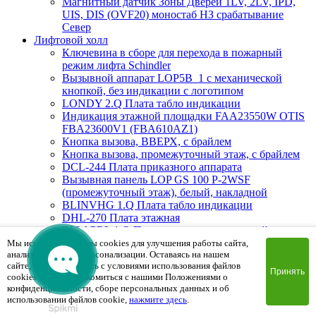
Магнитный датчик Зоны Дверей 1LV, 2LV, IPD,
UIS, DIS (OVF20) моностаб НЗ срабатывание
Cевер
Лифтовой холл
Ключевина в сборе для перехода в пожарный
режим лифта Schindler
Вызывной аппарат LOP5B_1 с механической
кнопкой, без индикации с логотипом
LONDY 2.Q Плата табло индикации
Индикация этажной площадки FAA23550W OTIS
FBA23600V1 (FBA610AZ1)
Кнопка вызова, ВВЕРХ, с брайлем
Кнопка вызова, промежуточный этаж, с брайлем
DCL-244 Плата приказного аппарата
Вызывная панель LOP GS 100 P-2WSF
(промежуточный этаж), белый, накладной
BLINVHG 1.Q Плата табло индикации
DHL-270 Плата этажная
BIOAPRL 1.Q Плата индикиции, красный цвет на
Schindler 300AP
Мы используем файлы cookies для улучшения работы сайта,
анализа трафика и персонализации. Оставаясь на нашем
Вызывная панель LOP GS 300 PG-2BSF (Вверх/
сайте, вы соглашаетесь с условиями использования файлов
Вниз), белый, врезной
Принять
cookies. Чтобы ознакомиться с нашими Положениями о
MAD1.Q Плата индикации
конфиденциальности, сборе персональных данных и об
Вызывная панель PSF8524CLOP.2 (пожарная
использовании файлов cookie,
нажмите здесь
.
мет.кнопки) 85х240х2mm