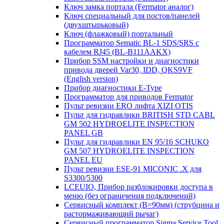
Ключ замка портала (Fermator аналог)
Ключ специальный для постов/панелей
(двухштырьковый)
Ключ (флажковый) портальный
Программатор Sematic BL-1 SDS/SRS с
кабелем RJ45 (BL-B111AAKX)
Прибор SSM настройки и диагностики
привода дверей Var30, IDD, QKS9VF
(English version)
Прибор диагностики E-Type
Программатор для приводов Fermator
Пульт ревизии ERO лифта XIZI OTIS
Пульт для гидравлики BRITISH STD CABL
GM 502 HYDROELITE INSPECTION
PANEL GB
Пульт для гидравлики EN 95/16 SCHUKO
GM 507 HYDROELITE INSPECTION
PANEL EU
Пульт ревизии ESE-91 MICONIC .X для
S3300/5300
LCEUIO, Прибор разблокировки доступа в
меню (без ограничения подключений)
Сервисный комплект (В=90мм) (струбцина и
растормаживающий рычаг)
Сервисный программатор Sigma Service Tool