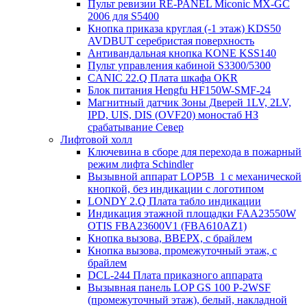
Пульт ревизии RE-PANEL Miconic MX-GC
2006 для S5400
Кнопка приказа круглая (-1 этаж) KDS50
AVDBUT серебристая поверхность
Антивандальная кнопка KONE KSS140
Пульт управления кабиной S3300/5300
CANIC 22.Q Плата шкафа OKR
Блок питания Hengfu HF150W-SMF-24
Магнитный датчик Зоны Дверей 1LV, 2LV,
IPD, UIS, DIS (OVF20) моностаб НЗ
срабатывание Cевер
Лифтовой холл
Ключевина в сборе для перехода в пожарный
режим лифта Schindler
Вызывной аппарат LOP5B_1 с механической
кнопкой, без индикации с логотипом
LONDY 2.Q Плата табло индикации
Индикация этажной площадки FAA23550W
OTIS FBA23600V1 (FBA610AZ1)
Кнопка вызова, ВВЕРХ, с брайлем
Кнопка вызова, промежуточный этаж, с
брайлем
DCL-244 Плата приказного аппарата
Вызывная панель LOP GS 100 P-2WSF
(промежуточный этаж), белый, накладной