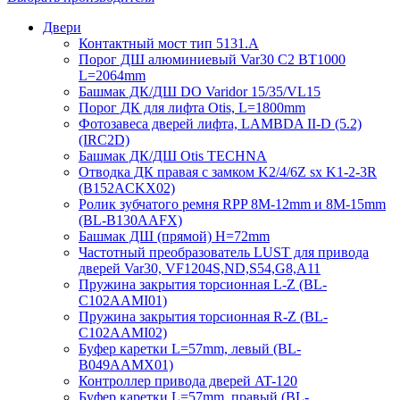
Двери
Контактный мост тип 5131.A
Порог ДШ алюминиевый Var30 C2 BT1000
L=2064mm
Башмак ДК/ДШ DO Varidor 15/35/VL15
Порог ДК для лифта Otis, L=1800mm
Фотозавеса дверей лифта, LAMBDA II-D (5.2)
(IRC2D)
Башмак ДК/ДШ Otis TECHNA
Отводка ДК правая с замком K2/4/6Z sx K1-2-3R
(B152ACKX02)
Ролик зубчатого ремня RPP 8M-12mm и 8M-15mm
(BL-B130AAFX)
Башмак ДШ (прямой) H=72mm
Частотный преобразователь LUST для привода
дверей Var30, VF1204S,ND,S54,G8,A11
Пружина закрытия торсионная L-Z (BL-
C102AAMI01)
Пружина закрытия торсионная R-Z (BL-
C102AAMI02)
Буфер каретки L=57mm, левый (BL-
B049AAMX01)
Контроллер привода дверей AT-120
Буфер каретки L=57mm, правый (BL-