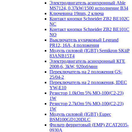
Электродвигатель асинхронный Able
MS7124, 0,37kW/1500 исполнение В34
Ключевина 19mm, 2 ключа
Контакт кнопки Schneider ZB2 BE102C
NC
Контакт кнопки Schneider ZB2 BE101C
NO
Выключатель кулачковый Legrand
PR12, 16A, 4 положения
Модуль силовой (IGBT) Semikron SKiiP
83ANB15T4
Электродвигатель асинхронный КГЕ
2008-6, 3kW, 920об/мин
Переключатель на 2 положения GS-
25/04-2
Переключатель на 2 положения, IDEC
YW-E10
Резистор 1.0kOm 5% МО-100(С2-23)
1W
Резистор 2.7kOm 5% МО-100(С2-23)
1W
Модуль силовой (IGBT) Eupec
BSM100GD120DLC
Фильтр ферритовый (EMP) ZCAT2035-
0930A