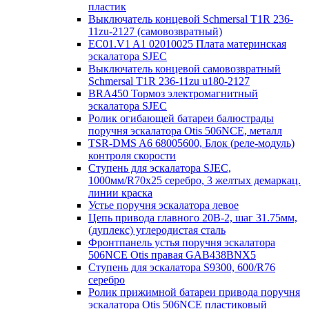
пластик
Выключатель концевой Schmersal T1R 236-
11zu-2127 (самовозвратный)
EC01.V1 A1 02010025 Плата материнская
эскалатора SJEC
Выключатель концевой самовозвратный
Schmersal T1R 236-11zu u180-2127
BRA450 Тормоз электромагнитный
эскалатора SJEC
Ролик огибающей батареи балюстрады
поручня эскалатора Otis 506NCE, металл
TSR-DMS A6 68005600, Блок (реле-модуль)
контроля скорости
Ступень для эскалатора SJEC,
1000мм/R70x25 серебро, 3 желтых демаркац.
линии краска
Устье поручня эскалатора левое
Цепь привода главного 20B-2, шаг 31.75мм,
(дуплекс) углеродистая сталь
Фронтпанель устья поручня эскалатора
506NCE Otis правая GAB438BNX5
Ступень для эскалатора S9300, 600/R76
серебро
Ролик прижимной батареи привода поручня
эскалатора Otis 506NCE пластиковый