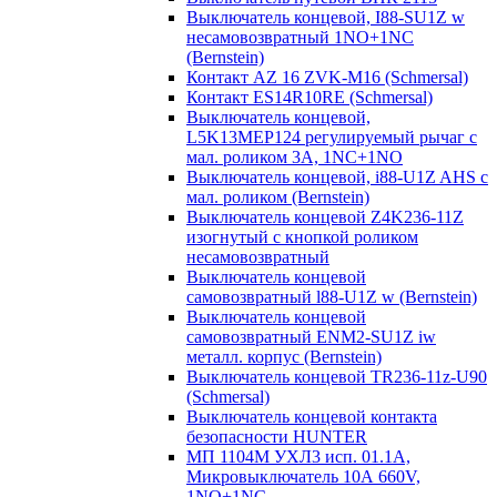
Выключатель концевой, I88-SU1Z w
несамовозвратный 1NO+1NC
(Bernstein)
Контакт AZ 16 ZVK-M16 (Schmersal)
Контакт ES14R10RE (Schmersal)
Выключатель концевой,
L5K13MEP124 регулируемый рычаг с
мал. роликом 3А, 1NC+1NO
Выключатель концевой, i88-U1Z AHS с
мал. роликом (Bernstein)
Выключатель концевой Z4K236-11Z
изогнутый с кнопкой роликом
несамовозвратный
Выключатель концевой
самовозвратный l88-U1Z w (Bernstein)
Выключатель концевой
самовозвратный ENM2-SU1Z iw
металл. корпус (Bernstein)
Выключатель концевой TR236-11z-U90
(Schmersal)
Выключатель концевой контакта
безопасности HUNTER
МП 1104М УХЛ3 исп. 01.1А,
Микровыключатель 10А 660V,
1NO+1NC