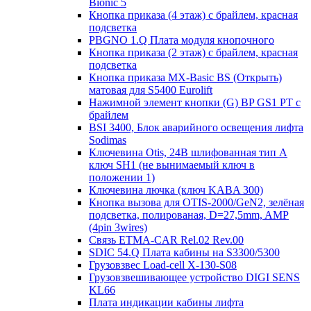
Bionic 5
Кнопка приказа (4 этаж) с брайлем, красная
подсветка
PBGNO 1.Q Плата модуля кнопочного
Кнопка приказа (2 этаж) с брайлем, красная
подсветка
Кнопка приказа MX-Basic BS (Открыть)
матовая для S5400 Eurolift
Нажимной элемент кнопки (G) BP GS1 PT с
брайлем
BSI 3400, Блок аварийного освещения лифта
Sodimas
Ключевина Otis, 24В шлифованная тип А
ключ SH1 (не вынимаемый ключ в
положении 1)
Ключевина лючка (ключ KABA 300)
Кнопка вызова для OTIS-2000/GeN2, зелёная
подсветка, полированая, D=27,5mm, AMP
(4pin 3wires)
Связь ETMA-CAR Rel.02 Rev.00
SDIC 54.Q Плата кабины на S3300/5300
Грузовзвес Load-cell X-130-S08
Грузовзвешивающее устройство DIGI SENS
KL66
Плата индикации кабины лифта