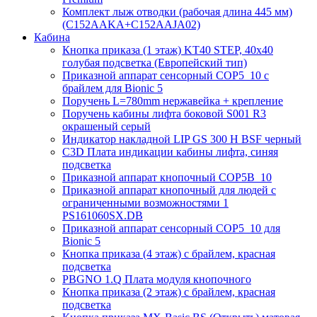
Комплект лыж отводки (рабочая длина 445 мм)
(C152AAKA+C152AAJA02)
Кабина
Кнопка приказа (1 этаж) KT40 STEP, 40х40
голубая подсветка (Европейский тип)
Приказной аппарат сенсорный COP5_10 с
брайлем для Bionic 5
Поручень L=780mm нержавейка + крепление
Поручень кабины лифта боковой S001 R3
окрашеный серый
Индикатор накладной LIP GS 300 H BSF черный
C3D Плата индикации кабины лифта, синяя
подсветка
Приказной аппарат кнопочный COP5B_10
Приказной аппарат кнопочный для людей с
ограниченными возможностями 1
PS161060SX.DB
Приказной аппарат сенсорный COP5_10 для
Bionic 5
Кнопка приказа (4 этаж) с брайлем, красная
подсветка
PBGNO 1.Q Плата модуля кнопочного
Кнопка приказа (2 этаж) с брайлем, красная
подсветка