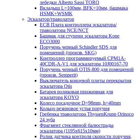
лебедки Alberto Sassi TORO
Вкладыш L=100мм, BFK=10мм, башмака
HSMK+WSMK
Эскалатор/траволатор
ECB Плата контроллера эскалатора/
траволатора NCE/NCT
Башмак для ступени эскалатора Kone
ECO3000
Поручень черный Schindler SDS для
помещений (произв. SKG)
Контроллер программируемый CPM1A-
40CDR-A-V1 для эскалатора 10J00167-70
Поручень черный OTIS-800 для помещений
(произв. Semperit)
Выключатель концевой плиты перекрытия
эскалатора Otis
Батарея роликовая прижимная для
эскалатора KOYO
Колесо посадочное D=98mm, h=40mm
Кольцо резиновое устья поручня
Гребенка траволатора ThyssenKrupp Orinoco
24 зуба
Фрагмент стеклянной балюстрады
эскалатора (1195х615х10мм)
Ролик датчика контроля скорости поручня,