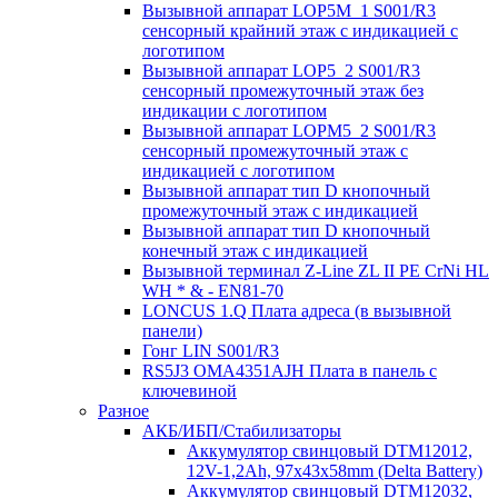
Вызывной аппарат LOP5M_1 S001/R3
сенсорный крайний этаж с индикацией с
логотипом
Вызывной аппарат LOP5_2 S001/R3
сенсорный промежуточный этаж без
индикации с логотипом
Вызывной аппарат LOPM5_2 S001/R3
сенсорный промежуточный этаж с
индикацией с логотипом
Вызывной аппарат тип D кнопочный
промежуточный этаж с индикацией
Вызывной аппарат тип D кнопочный
конечный этаж с индикацией
Вызывной терминал Z-Line ZL II PE CrNi HL
WH * & - EN81-70
LONCUS 1.Q Плата адреса (в вызывной
панели)
Гонг LIN S001/R3
RS5J3 OMA4351AJH Плата в панель с
ключевиной
Разное
АКБ/ИБП/Стабилизаторы
Аккумулятор свинцовый DTM12012,
12V-1,2Ah, 97х43х58mm (Delta Battery)
Аккумулятор свинцовый DTM12032,