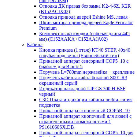
unit (DO5EM)
Отводка ДК правая без замка K2-4-6Z, K2R
(B152ACIX02)
Отводка привода дверей Eshine MS, левая
Шкив мотора привода дверей Eagle Fermator
Premium
Комплект лыж отводки (рабочая длина 445
мм) (C152AAKA+C152AAJA02)
Кабина
Кнопка приказа (1 этаж) KT40 STEP, 40х40
голубая подсветка (Европейский тип)
Приказной аппарат сенсорный COP5_10 с
брайлем для Bionic 5
Поручень L=780mm нержавейка + крепление
Поручень кабины лифта боковой S001 R3
окрашеный серый
Индикатор накладной LIP GS 300 H BSF
черный
C3D Плата индикации кабины лифта, синяя
подсветка
Приказной аппарат кнопочный COP5B_10
Приказной аппарат кнопочный для людей с
ограниченными возможностями 1
PS161060SX.DB
Приказной аппарат сенсорный COP5_10 для