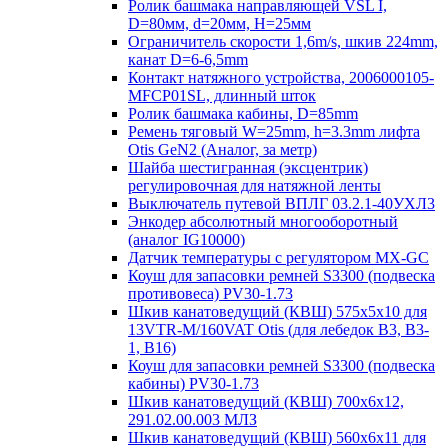
Ролик башмака направляющей VSL I,
D=80мм, d=20мм, H=25мм
Ограничитель скорости 1,6m/s, шкив 224mm,
канат D=6-6,5mm
Контакт натяжного устройства, 2006000105-
MFCP01SL, длинный шток
Ролик башмака кабины, D=85mm
Ремень тяговый W=25mm, h=3.3mm лифта
Otis GeN2 (Аналог, за метр)
Шайба шестигранная (эксцентрик)
регулировочная для натяжной ленты
Выключатель путевой ВПЛГ 03.2.1-40УХЛ3
Энкодер абсолютный многооборотный
(аналог IG10000)
Датчик температуры с регулятором MX-GC
Коуш для запасовки ремней S3300 (подвеска
противовеса) PV30-1.73
Шкив канатоведущий (КВШ) 575х5х10 для
13VTR-M/160VAT Otis (для лебедок B3, B3-
1, B16)
Коуш для запасовки ремней S3300 (подвеска
кабины) PV30-1.73
Шкив канатоведущий (КВШ) 700х6х12,
291.02.00.003 МЛЗ
Шкив канатоведущий (КВШ) 560х6х11 для