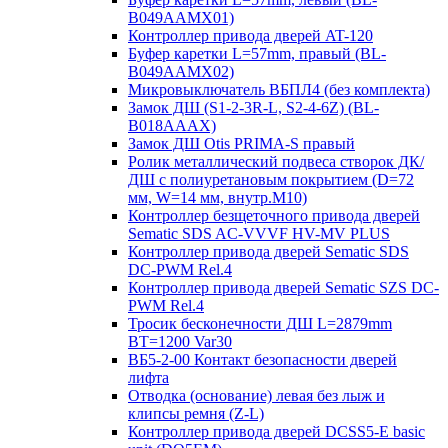
B049AAMX01)
Контроллер привода дверей AT-120
Буфер каретки L=57mm, правый (BL-
B049AAMX02)
Микровыключатель ВБПЛ4 (без комплекта)
Замок ДШ (S1-2-3R-L, S2-4-6Z) (BL-
B018AAAX)
Замок ДШ Otis PRIMA-S правый
Ролик металлический подвеса створок ДК/
ДШ с полиуретановым покрытием (D=72
мм, W=14 мм, внутр.М10)
Контроллер безщеточного привода дверей
Sematiс SDS AC-VVVF HV-MV PLUS
Контроллер привода дверей Sematic SDS
DC-PWM Rel.4
Контроллер привода дверей Sematic SZS DC-
PWM Rel.4
Тросик бесконечности ДШ L=2879mm
BT=1200 Var30
ВБ5-2-00 Контакт безопасности дверей
лифта
Отводка (основание) левая без лыж и
клипсы ремня (Z-L)
Контроллер привода дверей DCSS5-E basic