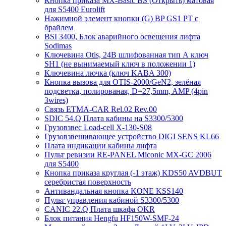
Кнопка приказа MX-Basic BS (Открыть) матовая
для S5400 Eurolift
Нажимной элемент кнопки (G) BP GS1 PT с
брайлем
BSI 3400, Блок аварийного освещения лифта
Sodimas
Ключевина Otis, 24В шлифованная тип А ключ
SH1 (не вынимаемый ключ в положении 1)
Ключевина лючка (ключ KABA 300)
Кнопка вызова для OTIS-2000/GeN2, зелёная
подсветка, полированая, D=27,5mm, AMP (4pin
3wires)
Связь ETMA-CAR Rel.02 Rev.00
SDIC 54.Q Плата кабины на S3300/5300
Грузовзвес Load-cell X-130-S08
Грузовзвешивающее устройство DIGI SENS KL66
Плата индикации кабины лифта
Пульт ревизии RE-PANEL Miconic MX-GC 2006
для S5400
Кнопка приказа круглая (-1 этаж) KDS50 AVDBUT
серебристая поверхность
Антивандальная кнопка KONE KSS140
Пульт управления кабиной S3300/5300
CANIC 22.Q Плата шкафа OKR
Блок питания Hengfu HF150W-SMF-24