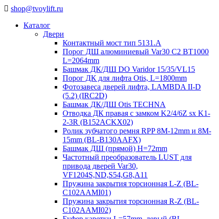
shop@tvoylift.ru
Каталог
Двери
Контактный мост тип 5131.A
Порог ДШ алюминиевый Var30 C2 BT1000
L=2064mm
Башмак ДК/ДШ DO Varidor 15/35/VL15
Порог ДК для лифта Otis, L=1800mm
Фотозавеса дверей лифта, LAMBDA II-D
(5.2) (IRC2D)
Башмак ДК/ДШ Otis TECHNA
Отводка ДК правая с замком K2/4/6Z sx K1-
2-3R (B152ACKX02)
Ролик зубчатого ремня RPP 8M-12mm и 8M-
15mm (BL-B130AAFX)
Башмак ДШ (прямой) H=72mm
Частотный преобразователь LUST для
привода дверей Var30,
VF1204S,ND,S54,G8,A11
Пружина закрытия торсионная L-Z (BL-
C102AAMI01)
Пружина закрытия торсионная R-Z (BL-
C102AAMI02)
Буфер каретки L=57mm, левый (BL-