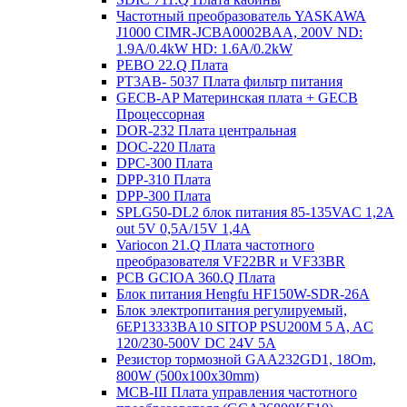
Частотный преобразователь YASKAWA
J1000 CIMR-JCBA0002BAA, 200V ND:
1.9A/0.4kW HD: 1.6A/0.2kW
PEBO 22.Q Плата
РТ3АВ- 5037 Плата фильтр питания
GECB-AP Материнская плата + GECB
Процессорная
DOR-232 Плата центральная
DOC-220 Плата
DPC-300 Плата
DPP-310 Плата
DPP-300 Плата
SPLG50-DL2 блок питания 85-135VAC 1,2А
out 5V 0,5А/15V 1,4А
Variocon 21.Q Плата частотного
преобразователя VF22BR и VF33BR
PCB GCIOA 360.Q Плата
Блок питания Hengfu HF150W-SDR-26A
Блок электропитания регулируемый,
6EP13333BA10 SITOP PSU200M 5 A, AC
120/230-500V DC 24V 5A
Резистор тормозной GAA232GD1, 18Om,
800W (500x100x30mm)
MCB-III Плата управления частотного