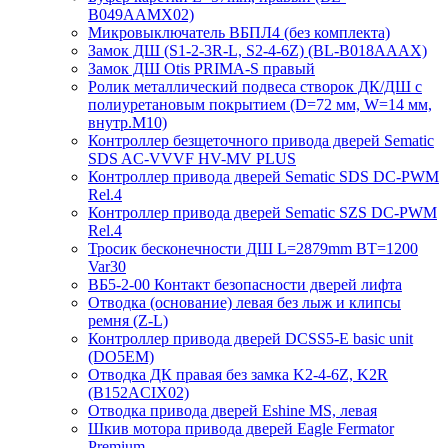
B049AAMX02)
Микровыключатель ВБПЛ4 (без комплекта)
Замок ДШ (S1-2-3R-L, S2-4-6Z) (BL-B018AAAX)
Замок ДШ Otis PRIMA-S правый
Ролик металлический подвеса створок ДК/ДШ с
полиуретановым покрытием (D=72 мм, W=14 мм,
внутр.М10)
Контроллер безщеточного привода дверей Sematiс
SDS AC-VVVF HV-MV PLUS
Контроллер привода дверей Sematic SDS DC-PWM
Rel.4
Контроллер привода дверей Sematic SZS DC-PWM
Rel.4
Тросик бесконечности ДШ L=2879mm BT=1200
Var30
ВБ5-2-00 Контакт безопасности дверей лифта
Отводка (основание) левая без лыж и клипсы
ремня (Z-L)
Контроллер привода дверей DCSS5-E basic unit
(DO5EM)
Отводка ДК правая без замка K2-4-6Z, K2R
(B152ACIX02)
Отводка привода дверей Eshine MS, левая
Шкив мотора привода дверей Eagle Fermator
Premium