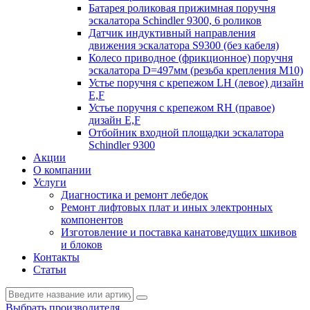
Батарея роликовая прижимная поручня
эскалатора Schindler 9300, 6 роликов
Датчик индуктивный направления
движения эскалатора S9300 (без кабеля)
Колесо приводное (фрикционное) поручня
эскалатора D=497мм (резьба крепления M10)
Устье поручня с крепежом LH (левое) дизайн
E,F
Устье поручня с крепежом RH (правое)
дизайн E,F
Отбойник входной площадки эскалатора
Schindler 9300
Акции
О компании
Услуги
Диагностика и ремонт лебедок
Ремонт лифтовых плат и иных электронных
компонентов
Изготовление и поставка канатоведущих шкивов
и блоков
Контакты
Статьи
Выбрать производителя