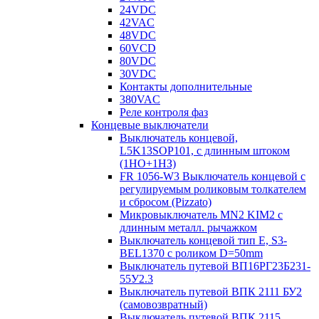
24VDC
42VAC
48VDC
60VCD
80VDC
30VDC
Контакты дополнительные
380VAC
Реле контроля фаз
Концевые выключатели
Выключатель концевой,
L5K13SOP101, с длинным штоком
(1НО+1НЗ)
FR 1056-W3 Выключатель концевой с
регулируемым роликовым толкателем
и сбросом (Pizzato)
Микровыключатель MN2 KIM2 с
длинным металл. рычажком
Выключатель концевой тип Е, S3-
BEL1370 с роликом D=50mm
Выключатель путевой ВП16РГ23Б231-
55У2.3
Выключатель путевой ВПК 2111 БУ2
(самовозвратный)
Выключатель путевой ВПК 2115