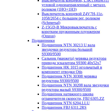
Выключатель концевой, L5K13MIM311
угловой однонаправленный с металл.
роликом (1НО+1НЗ)
Выключатель концевой Z4V7H-11z-
1058/2654 с большим рег. роликом
(Schmersal)
Z-15GD-B Микровыключатель с
коротким пружинным плунжером
(Omron)
Подшипники
Подшипник NTN 30213 U вала
звездочки редуктора большой
S9300/9500
Сальник (манжета) червяка редуктора
привода эскалатора S9300 40х52х7
Подшипник HK 1015 игольчатый в
компонент отводки Otis
Подшипник NTN 30308 червяка
редуктора S9300/9500
Подшипник NTN 30208 вала звездочки
редуктора малый S9300/9500
Подшипник натяжного шкива
ограничителя скорости, FBJ 6305.ZZ
Подшипник NTN 6204.LLU
Подшипник FBJ 6311.2RS