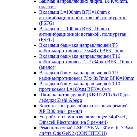
Башмак направляющих лифта, BFK=5mm,
пластик
Вкладыш L=100mm BFK=10mm с
антивибрационной вставкой, полиуретан
(FSFG)
Вкладыш L=100mm BFK=16mm с
антивибрационной вставкой, полиуретан
(FSFG)
Вкладыш башмака направляющей T5
кабины/противовеса 73х48х9 BFK=5mm
Вкладыш башмака направляющей T16
кабины/противовеса 127х34mm BFK=16mm
(аналог)
Вкладыш башмака направляющей T9
кабины/противовеса 73х48х7mm BFK=10mm
Вкладыш башмака направляющей T10
противовеса L=100мм BFK=10мм
Шкив канатоведущий (КВШ) 210х6х10 для
лебедки Ziehl-Abegg
Контакт контроля обрыва тяговых ремней
XP-B30 (на 4 ремня)
Устройство грузовзвешивающее 34-43кН,
Dinacell Electronica (на 5 ремней)
Ремень тяговый LSR CSB W=30мм, h=3.3мм
лифта Otis GeN2 (CONTITECH)