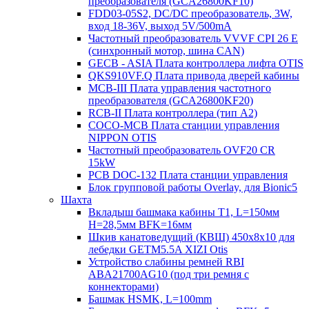
преобразователя (GCA26800KF10)
FDD03-05S2, DC/DC преобразователь, 3W,
вход 18-36V, выход 5V/500mA
Частотный преобразователь VVVF CPI 26 E
(синхронный мотор, шина CAN)
GECB - ASIA Плата контроллера лифта OTIS
QKS910VF.Q Плата привода дверей кабины
MCB-III Плата управления частотного
преобразователя (GCA26800KF20)
RCB-II Плата контроллера (тип A2)
COCO-MCB Плата станции управления
NIPPON OTIS
Частотный преобразователь OVF20 CR
15kW
PCB DOC-132 Плата станции управления
Блок групповой работы Overlay, для Bionic5
Шахта
Вкладыш башмака кабины T1, L=150мм
H=28,5мм BFK=16мм
Шкив канатоведущий (КВШ) 450х8х10 для
лебедки GETM5.5A XIZI Otis
Устройство слабины ремней RBI
ABA21700AG10 (под три ремня с
коннекторами)
Башмак HSMK, L=100mm