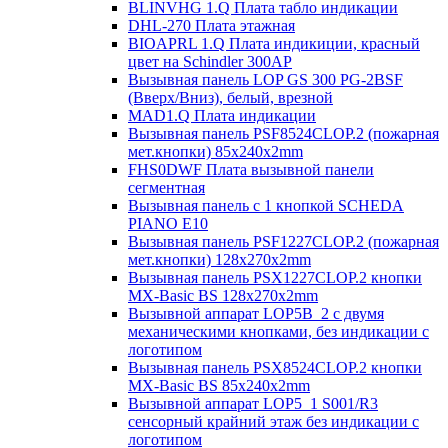
BLINVHG 1.Q Плата табло индикации
DHL-270 Плата этажная
BIOAPRL 1.Q Плата индикиции, красный
цвет на Schindler 300AP
Вызывная панель LOP GS 300 PG-2BSF
(Вверх/Вниз), белый, врезной
MAD1.Q Плата индикации
Вызывная панель PSF8524CLOP.2 (пожарная
мет.кнопки) 85х240х2mm
FHS0DWF Плата вызывной панели
сегментная
Вызывная панель с 1 кнопкой SCHEDA
PIANO E10
Вызывная панель PSF1227CLOP.2 (пожарная
мет.кнопки) 128х270х2mm
Вызывная панель PSX1227CLOP.2 кнопки
MX-Basic BS 128х270х2mm
Вызывной аппарат LOP5B_2 с двумя
механическими кнопками, без индикации с
логотипом
Вызывная панель PSX8524CLOP.2 кнопки
MX-Basic BS 85х240х2mm
Вызывной аппарат LOP5_1 S001/R3
сенсорный крайний этаж без индикации с
логотипом