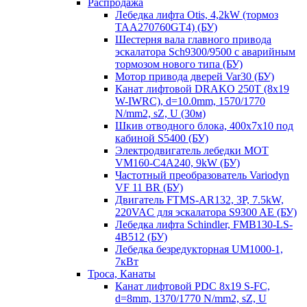
Распродажа
Лебедка лифта Otis, 4,2kW (тормоз
TAA270760GT4) (БУ)
Шестерня вала главного привода
эскалатора Sch9300/9500 с аварийным
тормозом нового типа (БУ)
Мотор привода дверей Var30 (БУ)
Канат лифтовой DRAKO 250T (8x19
W-IWRC), d=10.0mm, 1570/1770
N/mm2, sZ, U (30м)
Шкив отводного блока, 400х7х10 под
кабиной S5400 (БУ)
Электродвигатель лебедки MOT
VM160-C4A240, 9kW (БУ)
Частотный преобразователь Variodyn
VF 11 BR (БУ)
Двигатель FTMS-AR132, 3P, 7.5kW,
220VAC для эскалатора S9300 AE (БУ)
Лебедка лифта Schindler, FMB130-LS-
4B512 (БУ)
Лебедка безредукторная UM1000-1,
7кВт
Троса, Канаты
Канат лифтовой PDC 8x19 S-FC,
d=8mm, 1370/1770 N/mm2, sZ, U