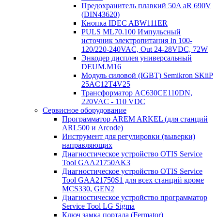
Предохранитель плавкий 50A aR 690V
(DIN43620)
Кнопка IDEC ABW111ER
PULS ML70.100 Импульсный
источник электропитания In 100-
120/220-240VAC, Out 24-28VDC, 72W
Энкодер дисплея универсальный
DEUM.M16
Модуль силовой (IGBT) Semikron SKiiP
25AC12T4V25
Трансформатор AC630CE110DN,
220VAC - 110 VDC
Сервисное оборудование
Программатор AREM ARKEL (для станций
ARL500 и Arcode)
Инструмент для регулировки (выверки)
направляющих
Диагностическое устройство OTIS Service
Tool GAA21750AK3
Диагностическое устройство OTIS Service
Tool GAA21750S1 для всех станций кроме
MCS330, GEN2
Диагностическое устройство программатор
Service Tool LG Sigma
Ключ замка портала (Fermator)