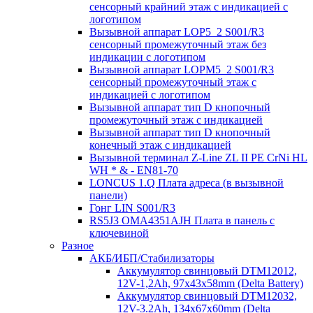
сенсорный крайний этаж с индикацией с
логотипом
Вызывной аппарат LOP5_2 S001/R3
сенсорный промежуточный этаж без
индикации с логотипом
Вызывной аппарат LOPM5_2 S001/R3
сенсорный промежуточный этаж с
индикацией с логотипом
Вызывной аппарат тип D кнопочный
промежуточный этаж с индикацией
Вызывной аппарат тип D кнопочный
конечный этаж с индикацией
Вызывной терминал Z-Line ZL II PE CrNi HL
WH * & - EN81-70
LONCUS 1.Q Плата адреса (в вызывной
панели)
Гонг LIN S001/R3
RS5J3 OMA4351AJH Плата в панель с
ключевиной
Разное
АКБ/ИБП/Стабилизаторы
Аккумулятор свинцовый DTM12012,
12V-1,2Ah, 97х43х58mm (Delta Battery)
Аккумулятор свинцовый DTM12032,
12V-3.2Ah, 134x67x60mm (Delta