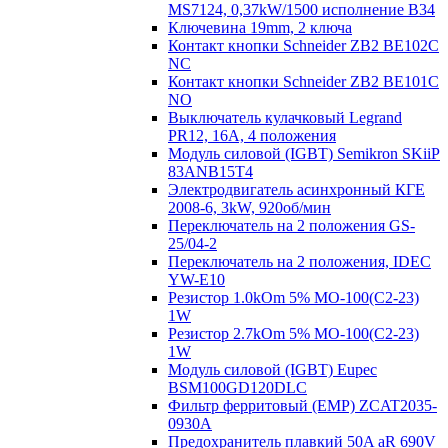
MS7124, 0,37kW/1500 исполнение В34
Ключевина 19mm, 2 ключа
Контакт кнопки Schneider ZB2 BE102C
NC
Контакт кнопки Schneider ZB2 BE101C
NO
Выключатель кулачковый Legrand
PR12, 16A, 4 положения
Модуль силовой (IGBT) Semikron SKiiP
83ANB15T4
Электродвигатель асинхронный КГЕ
2008-6, 3kW, 920об/мин
Переключатель на 2 положения GS-
25/04-2
Переключатель на 2 положения, IDEC
YW-E10
Резистор 1.0kOm 5% МО-100(С2-23)
1W
Резистор 2.7kOm 5% МО-100(С2-23)
1W
Модуль силовой (IGBT) Eupec
BSM100GD120DLC
Фильтр ферритовый (EMP) ZCAT2035-
0930A
Предохранитель плавкий 50A aR 690V