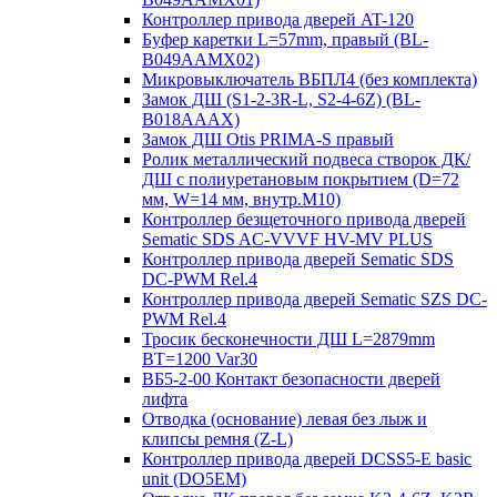
Контроллер привода дверей AT-120
Буфер каретки L=57mm, правый (BL-
B049AAMX02)
Микровыключатель ВБПЛ4 (без комплекта)
Замок ДШ (S1-2-3R-L, S2-4-6Z) (BL-
B018AAAX)
Замок ДШ Otis PRIMA-S правый
Ролик металлический подвеса створок ДК/
ДШ с полиуретановым покрытием (D=72
мм, W=14 мм, внутр.М10)
Контроллер безщеточного привода дверей
Sematiс SDS AC-VVVF HV-MV PLUS
Контроллер привода дверей Sematic SDS
DC-PWM Rel.4
Контроллер привода дверей Sematic SZS DC-
PWM Rel.4
Тросик бесконечности ДШ L=2879mm
BT=1200 Var30
ВБ5-2-00 Контакт безопасности дверей
лифта
Отводка (основание) левая без лыж и
клипсы ремня (Z-L)
Контроллер привода дверей DCSS5-E basic
unit (DO5EM)