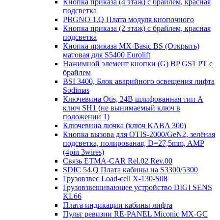
Кнопка приказа (4 этаж) с брайлем, красная
подсветка
PBGNO 1.Q Плата модуля кнопочного
Кнопка приказа (2 этаж) с брайлем, красная
подсветка
Кнопка приказа MX-Basic BS (Открыть)
матовая для S5400 Eurolift
Нажимной элемент кнопки (G) BP GS1 PT с
брайлем
BSI 3400, Блок аварийного освещения лифта
Sodimas
Ключевина Otis, 24В шлифованная тип А
ключ SH1 (не вынимаемый ключ в
положении 1)
Ключевина лючка (ключ KABA 300)
Кнопка вызова для OTIS-2000/GeN2, зелёная
подсветка, полированая, D=27,5mm, AMP
(4pin 3wires)
Связь ETMA-CAR Rel.02 Rev.00
SDIC 54.Q Плата кабины на S3300/5300
Грузовзвес Load-cell X-130-S08
Грузовзвешивающее устройство DIGI SENS
KL66
Плата индикации кабины лифта
Пульт ревизии RE-PANEL Miconic MX-GC