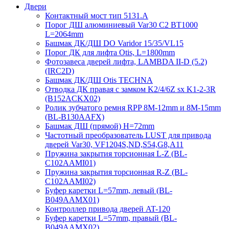
Двери
Контактный мост тип 5131.A
Порог ДШ алюминиевый Var30 C2 BT1000
L=2064mm
Башмак ДК/ДШ DO Varidor 15/35/VL15
Порог ДК для лифта Otis, L=1800mm
Фотозавеса дверей лифта, LAMBDA II-D (5.2)
(IRC2D)
Башмак ДК/ДШ Otis TECHNA
Отводка ДК правая с замком K2/4/6Z sx K1-2-3R
(B152ACKX02)
Ролик зубчатого ремня RPP 8M-12mm и 8M-15mm
(BL-B130AAFX)
Башмак ДШ (прямой) H=72mm
Частотный преобразователь LUST для привода
дверей Var30, VF1204S,ND,S54,G8,A11
Пружина закрытия торсионная L-Z (BL-
C102AAMI01)
Пружина закрытия торсионная R-Z (BL-
C102AAMI02)
Буфер каретки L=57mm, левый (BL-
B049AAMX01)
Контроллер привода дверей AT-120
Буфер каретки L=57mm, правый (BL-
B049AAMX02)