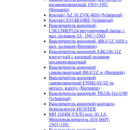
несамовозвратный 1NO+1NC
(Bernstein)
Контакт AZ 16 ZVK-M16 (Schmersal)
Контакт ES14R10RE (Schmersal)
Выключатель концевой,
L5K13MEP124 регулируемый рычаг с
мал. роликом 3А, 1NC+1NO
Выключатель концевой, i88-U1Z AHS с
мал. роликом (Bernstein)
Выключатель концевой Z4K236-11Z
изогнутый с кнопкой роликом
несамовозвратный
Выключатель концевой
самовозвратный l88-U1Z w (Bernstein)
Выключатель концевой
самовозвратный ENM2-SU1Z iw
металл. корпус (Bernstein)
Выключатель концевой TR236-11z-U90
(Schmersal)
Выключатель концевой контакта
безопасности HUNTER
МП 1104М УХЛ3 исп. 01.1А,
Микровыключатель 10А 660V,
1NO+1NC
Выключатель концевой,