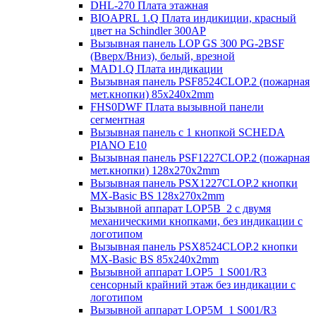
DHL-270 Плата этажная
BIOAPRL 1.Q Плата индикиции, красный
цвет на Schindler 300AP
Вызывная панель LOP GS 300 PG-2BSF
(Вверх/Вниз), белый, врезной
MAD1.Q Плата индикации
Вызывная панель PSF8524CLOP.2 (пожарная
мет.кнопки) 85х240х2mm
FHS0DWF Плата вызывной панели
сегментная
Вызывная панель с 1 кнопкой SCHEDA
PIANO E10
Вызывная панель PSF1227CLOP.2 (пожарная
мет.кнопки) 128х270х2mm
Вызывная панель PSX1227CLOP.2 кнопки
MX-Basic BS 128х270х2mm
Вызывной аппарат LOP5B_2 с двумя
механическими кнопками, без индикации с
логотипом
Вызывная панель PSX8524CLOP.2 кнопки
MX-Basic BS 85х240х2mm
Вызывной аппарат LOP5_1 S001/R3
сенсорный крайний этаж без индикации с
логотипом
Вызывной аппарат LOP5M_1 S001/R3