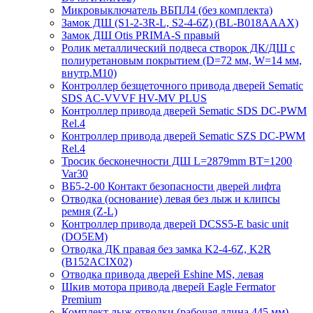
Микровыключатель ВБПЛ4 (без комплекта)
Замок ДШ (S1-2-3R-L, S2-4-6Z) (BL-B018AAAX)
Замок ДШ Otis PRIMA-S правый
Ролик металлический подвеса створок ДК/ДШ с
полиуретановым покрытием (D=72 мм, W=14 мм,
внутр.М10)
Контроллер безщеточного привода дверей Sematiс
SDS AC-VVVF HV-MV PLUS
Контроллер привода дверей Sematic SDS DC-PWM
Rel.4
Контроллер привода дверей Sematic SZS DC-PWM
Rel.4
Тросик бесконечности ДШ L=2879mm BT=1200
Var30
ВБ5-2-00 Контакт безопасности дверей лифта
Отводка (основание) левая без лыж и клипсы
ремня (Z-L)
Контроллер привода дверей DCSS5-E basic unit
(DO5EM)
Отводка ДК правая без замка K2-4-6Z, K2R
(B152ACIX02)
Отводка привода дверей Eshine MS, левая
Шкив мотора привода дверей Eagle Fermator
Premium
Комплект лыж отводки (рабочая длина 445 мм)