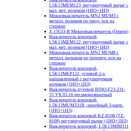
L5K13MEM123, регулируемый рычаг с
мал. мет. роликом (1НО+1НЗ)
Микровыключатель MN2 MUM3 с
металл. роликом по прод. оси на
стержне
Z-15GQ-B Микровыключатель (Omron)
Выключатель концевой,
L5K13MEM122, регулируемый рычаг с
мал. мет. роликом (1НО+1НЗ)
Микровыключатель MN2 MUM8 с
металл. роликом по попереч. оси на
стержне
Выключатель концевой,
L5K13MEP122, угловой 2-х
направленный с регулируемым
роликом (1НО+1НЗ)
Выключатель путевой ВП83-Г23-231-
55 УХЛ3.16 несамовозвратный
Выключатель концевой,
L5K13MUM331R, линейный 3-напр.
(1НО+1НЗ)
Выключатель концевой KZ-8108 (TZ-
8108) регулируемый рычаг (1НО+1НЗ)
Выключатель концевой, L5K13MIM311