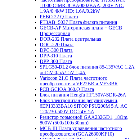
J1000 CIMR-JCBA0002BAA, 200V ND:
1.9A/0.4kW HD: 1.6A/0.2kW
PEBO 22.Q Плата
РТ3АВ- 5037 Плата фильтр питания
GECB-AP Материнская плата + GECB
Процессорная
DOR-232 Плата центральная
DOC-220 Плата
DPC-300 Плата
DPP-310 Плата
DPP-300 Плата
SPLG50-DL2 блок питания 85-135VAC 1,2А
out 5V 0,5А/15V 1,4А
Variocon 21.Q Плата частотного
преобразователя VF22BR и VF33BR
PCB GCIOA 360.Q Плата
Блок питания Hengfu HF150W-SDR-26A
Блок электропитания регулируемый,
6EP13333BA10 SITOP PSU200M 5 A, AC
120/230-500V DC 24V 5A
Резистор тормозной GAA232GD1, 18Om,
800W (500x100x30mm)
MCB-III Плата управления частотного
преобразователя (GCA26800KF10)