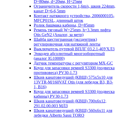
D=80мм, d=20мм, H=25мм
Ограничитель скорости 1,6m/s, шкив 224mm,
канат D=6-6,5mm
Контакт натяжного устройства, 2006000105-
MFCP01SL, длинный шток
Ролик башмака кабины, D=85mm
Ремень тяговый W=25mm, h=3.3mm лифта
Otis GeN2 (Аналог, за метр)
Шайба шестигранная (эксцентрик)
регулировочная для натяжной ленты
Выключатель путевой ВПЛГ 03.2.1-40УХЛ3
Энкодер абсолютный многооборотный
(аналог IG10000)
Датчик температуры с регулятором MX-GC
Коуш для запасовки ремней S3300 (подвеска
противовеса) PV30-1.73
Шкив канатоведущий (КВШ) 575х5х10 для
13VTR-M/160VAT Otis (для лебедок B3, B3-
1, B16)
Коуш для запасовки ремней S3300 (подвеска
кабины) PV30-1.73
Шкив канатоведущий (КВШ) 700х6х12,
291.02.00.003 МЛЗ
Шкив канатоведущий (КВШ) 560х6х11 для
лебедки Alberto Sassi TORO