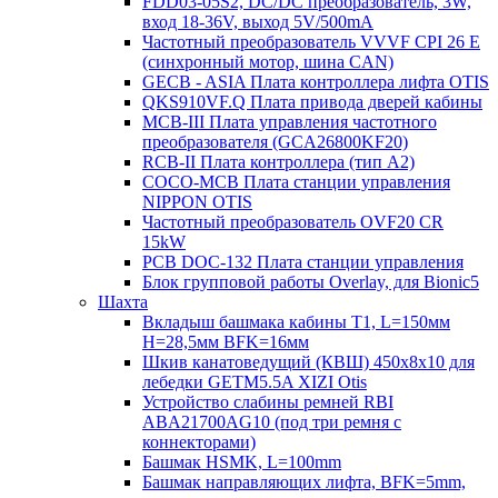
FDD03-05S2, DC/DC преобразователь, 3W,
вход 18-36V, выход 5V/500mA
Частотный преобразователь VVVF CPI 26 E
(синхронный мотор, шина CAN)
GECB - ASIA Плата контроллера лифта OTIS
QKS910VF.Q Плата привода дверей кабины
MCB-III Плата управления частотного
преобразователя (GCA26800KF20)
RCB-II Плата контроллера (тип A2)
COCO-MCB Плата станции управления
NIPPON OTIS
Частотный преобразователь OVF20 CR
15kW
PCB DOC-132 Плата станции управления
Блок групповой работы Overlay, для Bionic5
Шахта
Вкладыш башмака кабины T1, L=150мм
H=28,5мм BFK=16мм
Шкив канатоведущий (КВШ) 450х8х10 для
лебедки GETM5.5A XIZI Otis
Устройство слабины ремней RBI
ABA21700AG10 (под три ремня с
коннекторами)
Башмак HSMK, L=100mm
Башмак направляющих лифта, BFK=5mm,