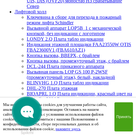
UIS, DIS (OVF20) моностаб НЗ срабатывание
Cевер
Лифтовой холл
Ключевина в сборе для перехода в пожарный
режим лифта Schindler
Вызывной аппарат LOP5B_1 с механической
кнопкой, без индикации с логотипом
LONDY 2.Q Плата табло индикации
Индикация этажной площадки FAA23550W OTIS
FBA23600V1 (FBA610AZ1)
Кнопка вызова, ВВЕРХ, с брайлем
Кнопка вызова, промежуточный этаж, с брайлем
DCL-244 Плата приказного аппарата
Вызывная панель LOP GS 100 P-2WSF
(промежуточный этаж), белый, накладной
BLINVHG 1.Q Плата табло индикации
DHL-270 Плата этажная
BIOAPRL 1.Q Плата индикиции, красный цвет на
Schindler 300AP
Вызывная панель LOP GS 300 PG-2BSF (Вверх/
Мы используем файлы cookies для улучшения работы сайта,
анализа трафика и персонализации. Оставаясь на нашем
Вниз), белый, врезной
сайте, вы соглашаетесь с условиями использования файлов
MAD1.Q Плата индикации
Принять
cookies. Чтобы ознакомиться с нашими Положениями о
Вызывная панель PSF8524CLOP.2 (пожарная
конфиденциальности, сборе персональных данных и об
мет.кнопки) 85х240х2mm
использовании файлов cookie,
нажмите здесь
.
FHS0DWF Плата вызывной панели сегментная