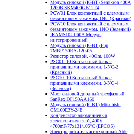
Модуль силовой (IGBT) Semikron 400А
1200В SKM400GB12T4
PCW01 Блок контактный с клеммным
безвинтовым зажимом, 1NC (Красный)
PCW10 Блок контактный с клеммным
безвинтовым зажимом, 1NO (Зеленый)
IRAMS10UP60A Модуль
интегрированный
Модуль силовой (IGBT) Fuji
7MBP150RA-120-05
Резистор силовой, 40Om, 100W
PSC01_10 Контактный блок с
припаянными клеммами, 1-NC-2
(Красный)
PSC10_10 Контактный блок с
припаянными клеммами, 3-NO-4
(Зеленый)
Мост силовой диодный трехфазный
SanRex DF150AA160
Модуль силовой (IGBT) Mitsubishi
CM100E3Y-24E
Конденсатор алюминиевый
электролитическтй, 400V
4700mF/77x131/105°C (EPCOS)
Электродвигатель асинхронный Able