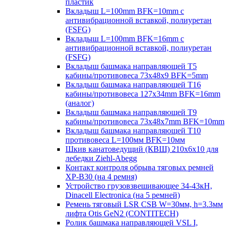
пластик
Вкладыш L=100mm BFK=10mm с
антивибрационной вставкой, полиуретан
(FSFG)
Вкладыш L=100mm BFK=16mm с
антивибрационной вставкой, полиуретан
(FSFG)
Вкладыш башмака направляющей T5
кабины/противовеса 73х48х9 BFK=5mm
Вкладыш башмака направляющей T16
кабины/противовеса 127х34mm BFK=16mm
(аналог)
Вкладыш башмака направляющей T9
кабины/противовеса 73х48х7mm BFK=10mm
Вкладыш башмака направляющей T10
противовеса L=100мм BFK=10мм
Шкив канатоведущий (КВШ) 210х6х10 для
лебедки Ziehl-Abegg
Контакт контроля обрыва тяговых ремней
XP-B30 (на 4 ремня)
Устройство грузовзвешивающее 34-43кН,
Dinacell Electronica (на 5 ремней)
Ремень тяговый LSR CSB W=30мм, h=3.3мм
лифта Otis GeN2 (CONTITECH)
Ролик башмака направляющей VSL I,