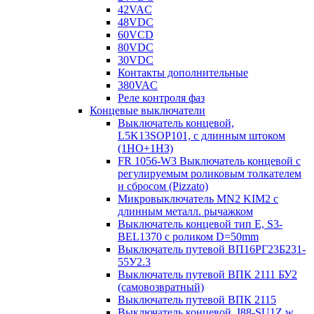
42VAC
48VDC
60VCD
80VDC
30VDC
Контакты дополнительные
380VAC
Реле контроля фаз
Концевые выключатели
Выключатель концевой,
L5K13SOP101, с длинным штоком
(1НО+1НЗ)
FR 1056-W3 Выключатель концевой с
регулируемым роликовым толкателем
и сбросом (Pizzato)
Микровыключатель MN2 KIM2 с
длинным металл. рычажком
Выключатель концевой тип Е, S3-
BEL1370 с роликом D=50mm
Выключатель путевой ВП16РГ23Б231-
55У2.3
Выключатель путевой ВПК 2111 БУ2
(самовозвратный)
Выключатель путевой ВПК 2115
Выключатель концевой, I88-SU1Z w