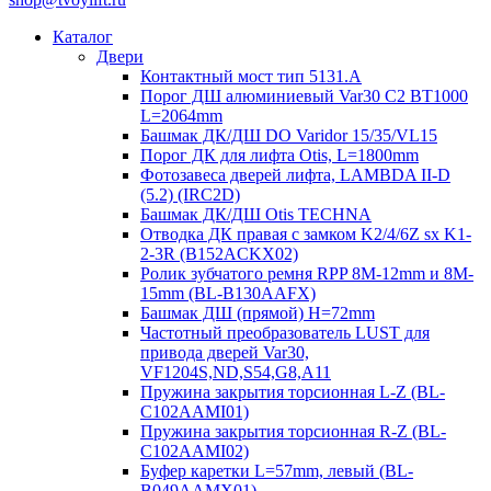
Каталог
Двери
Контактный мост тип 5131.A
Порог ДШ алюминиевый Var30 C2 BT1000
L=2064mm
Башмак ДК/ДШ DO Varidor 15/35/VL15
Порог ДК для лифта Otis, L=1800mm
Фотозавеса дверей лифта, LAMBDA II-D
(5.2) (IRC2D)
Башмак ДК/ДШ Otis TECHNA
Отводка ДК правая с замком K2/4/6Z sx K1-
2-3R (B152ACKX02)
Ролик зубчатого ремня RPP 8M-12mm и 8M-
15mm (BL-B130AAFX)
Башмак ДШ (прямой) H=72mm
Частотный преобразователь LUST для
привода дверей Var30,
VF1204S,ND,S54,G8,A11
Пружина закрытия торсионная L-Z (BL-
C102AAMI01)
Пружина закрытия торсионная R-Z (BL-
C102AAMI02)
Буфер каретки L=57mm, левый (BL-
B049AAMX01)