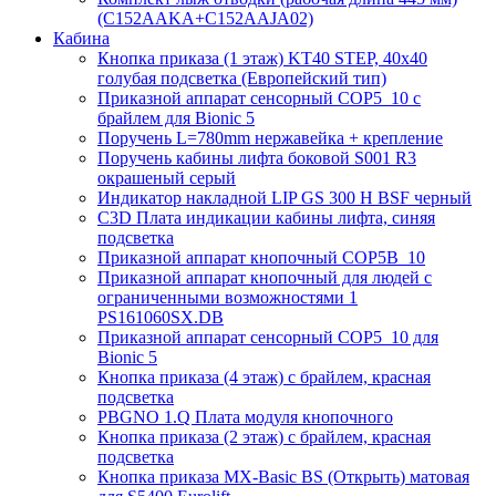
(C152AAKA+C152AAJA02)
Кабина
Кнопка приказа (1 этаж) KT40 STEP, 40х40
голубая подсветка (Европейский тип)
Приказной аппарат сенсорный COP5_10 с
брайлем для Bionic 5
Поручень L=780mm нержавейка + крепление
Поручень кабины лифта боковой S001 R3
окрашеный серый
Индикатор накладной LIP GS 300 H BSF черный
C3D Плата индикации кабины лифта, синяя
подсветка
Приказной аппарат кнопочный COP5B_10
Приказной аппарат кнопочный для людей с
ограниченными возможностями 1
PS161060SX.DB
Приказной аппарат сенсорный COP5_10 для
Bionic 5
Кнопка приказа (4 этаж) с брайлем, красная
подсветка
PBGNO 1.Q Плата модуля кнопочного
Кнопка приказа (2 этаж) с брайлем, красная
подсветка
Кнопка приказа MX-Basic BS (Открыть) матовая