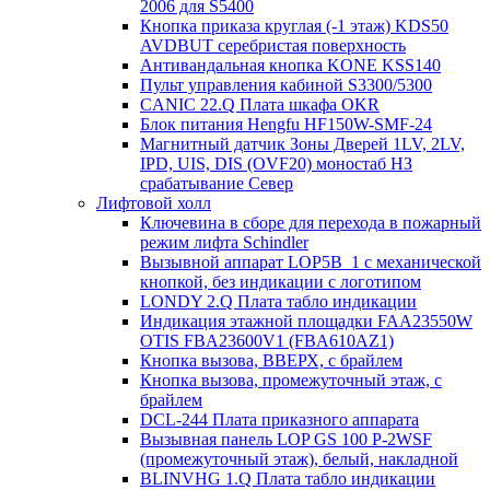
2006 для S5400
Кнопка приказа круглая (-1 этаж) KDS50
AVDBUT серебристая поверхность
Антивандальная кнопка KONE KSS140
Пульт управления кабиной S3300/5300
CANIC 22.Q Плата шкафа OKR
Блок питания Hengfu HF150W-SMF-24
Магнитный датчик Зоны Дверей 1LV, 2LV,
IPD, UIS, DIS (OVF20) моностаб НЗ
срабатывание Cевер
Лифтовой холл
Ключевина в сборе для перехода в пожарный
режим лифта Schindler
Вызывной аппарат LOP5B_1 с механической
кнопкой, без индикации с логотипом
LONDY 2.Q Плата табло индикации
Индикация этажной площадки FAA23550W
OTIS FBA23600V1 (FBA610AZ1)
Кнопка вызова, ВВЕРХ, с брайлем
Кнопка вызова, промежуточный этаж, с
брайлем
DCL-244 Плата приказного аппарата
Вызывная панель LOP GS 100 P-2WSF
(промежуточный этаж), белый, накладной
BLINVHG 1.Q Плата табло индикации