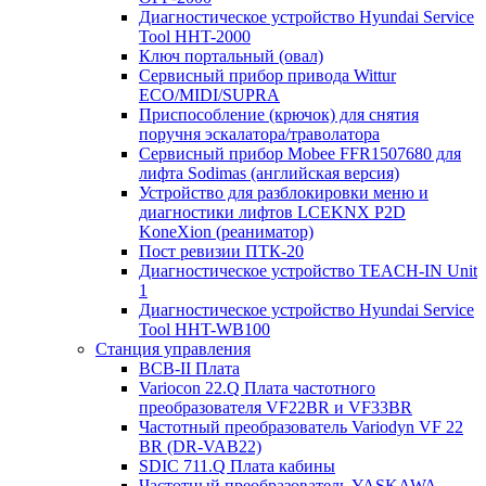
Диагностическое устройство Hyundai Service
Tool HHT-2000
Ключ портальный (овал)
Сервисный прибор привода Wittur
ECO/MIDI/SUPRA
Приспособление (крючок) для снятия
поручня эскалатора/траволатора
Сервисный прибор Mobee FFR1507680 для
лифта Sodimas (английская версия)
Устройство для разблокировки меню и
диагностики лифтов LCEKNX P2D
KoneXion (реаниматор)
Пост ревизии ПТК-20
Диагностическое устройство TEACH-IN Unit
1
Диагностическое устройство Hyundai Service
Tool HHT-WB100
Станция управления
BCB-II Плата
Variocon 22.Q Плата частотного
преобразователя VF22BR и VF33BR
Частотный преобразователь Variodyn VF 22
BR (DR-VAB22)
SDIC 711.Q Плата кабины
Частотный преобразователь YASKAWA