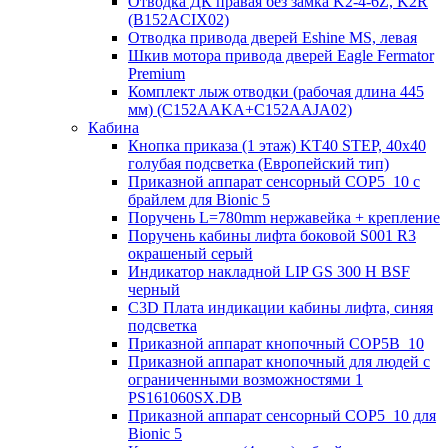
Отводка ДК правая без замка K2-4-6Z, K2R
(B152ACIX02)
Отводка привода дверей Eshine MS, левая
Шкив мотора привода дверей Eagle Fermator
Premium
Комплект лыж отводки (рабочая длина 445
мм) (C152AAKA+C152AAJA02)
Кабина
Кнопка приказа (1 этаж) KT40 STEP, 40х40
голубая подсветка (Европейский тип)
Приказной аппарат сенсорный COP5_10 с
брайлем для Bionic 5
Поручень L=780mm нержавейка + крепление
Поручень кабины лифта боковой S001 R3
окрашеный серый
Индикатор накладной LIP GS 300 H BSF
черный
C3D Плата индикации кабины лифта, синяя
подсветка
Приказной аппарат кнопочный COP5B_10
Приказной аппарат кнопочный для людей с
ограниченными возможностями 1
PS161060SX.DB
Приказной аппарат сенсорный COP5_10 для
Bionic 5