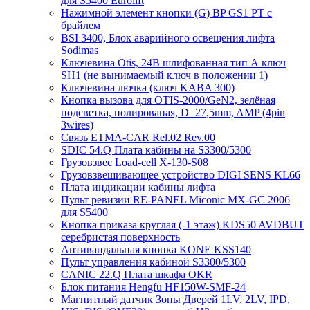
для S5400 Eurolift
Нажимной элемент кнопки (G) BP GS1 PT с
брайлем
BSI 3400, Блок аварийного освещения лифта
Sodimas
Ключевина Otis, 24В шлифованная тип А ключ
SH1 (не вынимаемый ключ в положении 1)
Ключевина лючка (ключ KABA 300)
Кнопка вызова для OTIS-2000/GeN2, зелёная
подсветка, полированая, D=27,5mm, AMP (4pin
3wires)
Связь ETMA-CAR Rel.02 Rev.00
SDIC 54.Q Плата кабины на S3300/5300
Грузовзвес Load-cell X-130-S08
Грузовзвешивающее устройство DIGI SENS KL66
Плата индикации кабины лифта
Пульт ревизии RE-PANEL Miconic MX-GC 2006
для S5400
Кнопка приказа круглая (-1 этаж) KDS50 AVDBUT
серебристая поверхность
Антивандальная кнопка KONE KSS140
Пульт управления кабиной S3300/5300
CANIC 22.Q Плата шкафа OKR
Блок питания Hengfu HF150W-SMF-24
Магнитный датчик Зоны Дверей 1LV, 2LV, IPD,