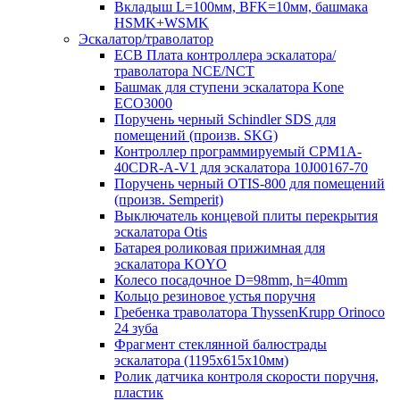
Вкладыш L=100мм, BFK=10мм, башмака
HSMK+WSMK
Эскалатор/траволатор
ECB Плата контроллера эскалатора/
траволатора NCE/NCT
Башмак для ступени эскалатора Kone
ECO3000
Поручень черный Schindler SDS для
помещений (произв. SKG)
Контроллер программируемый CPM1A-
40CDR-A-V1 для эскалатора 10J00167-70
Поручень черный OTIS-800 для помещений
(произв. Semperit)
Выключатель концевой плиты перекрытия
эскалатора Otis
Батарея роликовая прижимная для
эскалатора KOYO
Колесо посадочное D=98mm, h=40mm
Кольцо резиновое устья поручня
Гребенка траволатора ThyssenKrupp Orinoco
24 зуба
Фрагмент стеклянной балюстрады
эскалатора (1195х615х10мм)
Ролик датчика контроля скорости поручня,
пластик