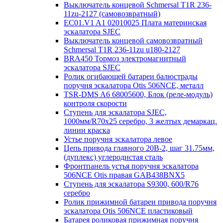
Выключатель концевой Schmersal T1R 236-
11zu-2127 (самовозвратный)
EC01.V1 A1 02010025 Плата материнская
эскалатора SJEC
Выключатель концевой самовозвратный
Schmersal T1R 236-11zu u180-2127
BRA450 Тормоз электромагнитный
эскалатора SJEC
Ролик огибающей батареи балюстрады
поручня эскалатора Otis 506NCE, металл
TSR-DMS A6 68005600, Блок (реле-модуль)
контроля скорости
Ступень для эскалатора SJEC,
1000мм/R70x25 серебро, 3 желтых демаркац.
линии краска
Устье поручня эскалатора левое
Цепь привода главного 20B-2, шаг 31.75мм,
(дуплекс) углеродистая сталь
Фронтпанель устья поручня эскалатора
506NCE Otis правая GAB438BNX5
Ступень для эскалатора S9300, 600/R76
серебро
Ролик прижимной батареи привода поручня
эскалатора Otis 506NCE пластиковый
Батарея роликовая прижимная поручня