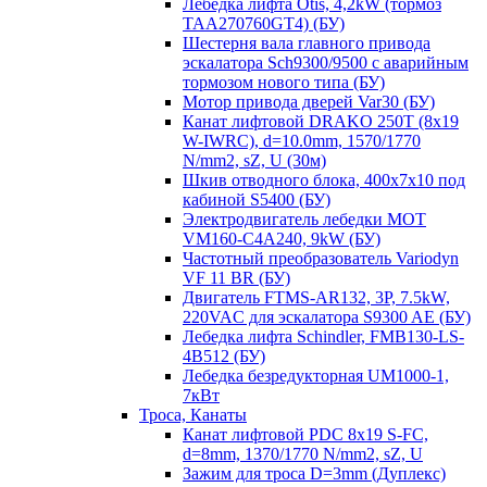
Лебедка лифта Otis, 4,2kW (тормоз
TAA270760GT4) (БУ)
Шестерня вала главного привода
эскалатора Sch9300/9500 с аварийным
тормозом нового типа (БУ)
Мотор привода дверей Var30 (БУ)
Канат лифтовой DRAKO 250T (8x19
W-IWRC), d=10.0mm, 1570/1770
N/mm2, sZ, U (30м)
Шкив отводного блока, 400х7х10 под
кабиной S5400 (БУ)
Электродвигатель лебедки MOT
VM160-C4A240, 9kW (БУ)
Частотный преобразователь Variodyn
VF 11 BR (БУ)
Двигатель FTMS-AR132, 3P, 7.5kW,
220VAC для эскалатора S9300 AE (БУ)
Лебедка лифта Schindler, FMB130-LS-
4B512 (БУ)
Лебедка безредукторная UM1000-1,
7кВт
Троса, Канаты
Канат лифтовой PDC 8x19 S-FC,
d=8mm, 1370/1770 N/mm2, sZ, U
Зажим для троса D=3mm (Дуплекс)