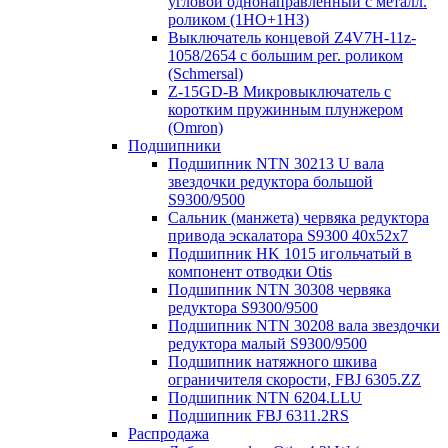
угловой однонаправленный с металл.
роликом (1НО+1НЗ)
Выключатель концевой Z4V7H-11z-
1058/2654 с большим рег. роликом
(Schmersal)
Z-15GD-B Микровыключатель с
коротким пружинным плунжером
(Omron)
Подшипники
Подшипник NTN 30213 U вала
звездочки редуктора большой
S9300/9500
Сальник (манжета) червяка редуктора
привода эскалатора S9300 40х52х7
Подшипник HK 1015 игольчатый в
компонент отводки Otis
Подшипник NTN 30308 червяка
редуктора S9300/9500
Подшипник NTN 30208 вала звездочки
редуктора малый S9300/9500
Подшипник натяжного шкива
ограничителя скорости, FBJ 6305.ZZ
Подшипник NTN 6204.LLU
Подшипник FBJ 6311.2RS
Распродажа