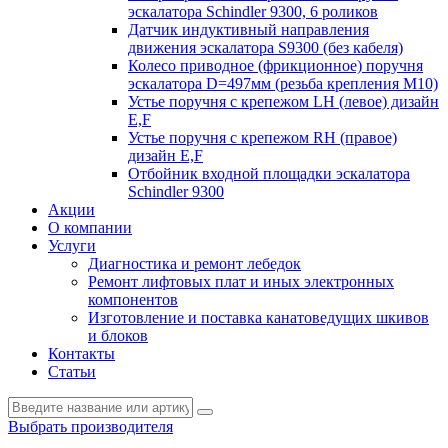
эскалатора Schindler 9300, 6 роликов
Датчик индуктивный направления
движения эскалатора S9300 (без кабеля)
Колесо приводное (фрикционное) поручня
эскалатора D=497мм (резьба крепления M10)
Устье поручня с крепежом LH (левое) дизайн
E,F
Устье поручня с крепежом RH (правое)
дизайн E,F
Отбойник входной площадки эскалатора
Schindler 9300
Акции
О компании
Услуги
Диагностика и ремонт лебедок
Ремонт лифтовых плат и иных электронных
компонентов
Изготовление и поставка канатоведущих шкивов
и блоков
Контакты
Статьи
Выбрать производителя