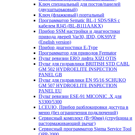
Ключ специальный для постов/панелей
(двухштырьковый)
Ключ (флажковый) портальный
Программатор Sematic BL-1 SDS/SRS с
кабелем RJ45 (BL-B111AAKX)
Прибор SSM настройки и диагностики
привода дверей Var30, IDD, QKS9VF
(English version)
Прибор диагностики E-Type
Программатор для приводов Fermator
Пульт ревизии ERO лифта XIZI OTIS
Пульт для гидравлики BRITISH STD CABL
GM 502 HYDROELITE INSPECTION
PANEL GB
Пульт для гидравлики EN 95/16 SCHUKO
GM 507 HYDROELITE INSPECTION
PANEL EU
Пульт ревизии ESE-91 MICONIC .X для
S3300/5300
LCEUIO, Прибор разблокировки доступа в
меню (без ограничения подключений)
Сервисный комплект (В=90мм) (струбцина и
растормаживающий рычаг)
Сервисный программатор Sigma Service Tool
OPP-2000