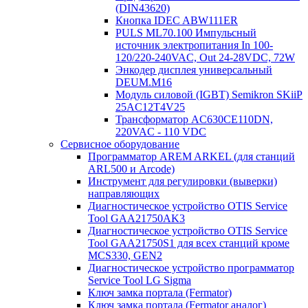
(DIN43620)
Кнопка IDEC ABW111ER
PULS ML70.100 Импульсный
источник электропитания In 100-
120/220-240VAC, Out 24-28VDC, 72W
Энкодер дисплея универсальный
DEUM.M16
Модуль силовой (IGBT) Semikron SKiiP
25AC12T4V25
Трансформатор AC630CE110DN,
220VAC - 110 VDC
Сервисное оборудование
Программатор AREM ARKEL (для станций
ARL500 и Arcode)
Инструмент для регулировки (выверки)
направляющих
Диагностическое устройство OTIS Service
Tool GAA21750AK3
Диагностическое устройство OTIS Service
Tool GAA21750S1 для всех станций кроме
MCS330, GEN2
Диагностическое устройство программатор
Service Tool LG Sigma
Ключ замка портала (Fermator)
Ключ замка портала (Fermator аналог)