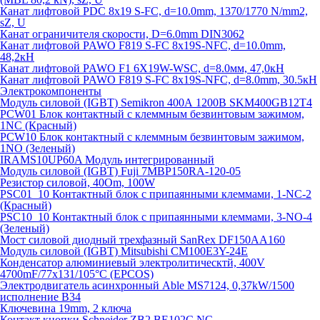
Канат лифтовой PDC 8x19 S-FC, d=10.0mm, 1370/1770 N/mm2,
sZ, U
Канат ограничителя скорости, D=6.0mm DIN3062
Канат лифтовой PAWO F819 S-FC 8х19S-NFC, d=10.0mm,
48,2кН
Канат лифтовой PAWO F1 6X19W-WSC, d=8.0мм, 47,0кН
Канат лифтовой PAWO F819 S-FC 8х19S-NFC, d=8.0mm, 30.5кН
Электрокомпоненты
Модуль силовой (IGBT) Semikron 400А 1200В SKM400GB12T4
PCW01 Блок контактный с клеммным безвинтовым зажимом,
1NC (Красный)
PCW10 Блок контактный с клеммным безвинтовым зажимом,
1NO (Зеленый)
IRAMS10UP60A Модуль интегрированный
Модуль силовой (IGBT) Fuji 7MBP150RA-120-05
Резистор силовой, 40Om, 100W
PSC01_10 Контактный блок с припаянными клеммами, 1-NC-2
(Красный)
PSC10_10 Контактный блок с припаянными клеммами, 3-NO-4
(Зеленый)
Мост силовой диодный трехфазный SanRex DF150AA160
Модуль силовой (IGBT) Mitsubishi CM100E3Y-24E
Конденсатор алюминиевый электролитическтй, 400V
4700mF/77x131/105°C (EPCOS)
Электродвигатель асинхронный Able MS7124, 0,37kW/1500
исполнение В34
Ключевина 19mm, 2 ключа
Контакт кнопки Schneider ZB2 BE102C NC