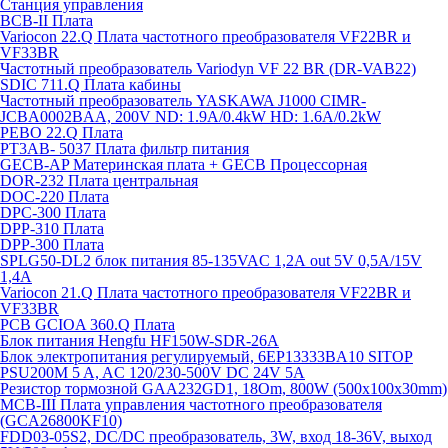
Станция управления
BCB-II Плата
Variocon 22.Q Плата частотного преобразователя VF22BR и
VF33BR
Частотный преобразователь Variodyn VF 22 BR (DR-VAB22)
SDIC 711.Q Плата кабины
Частотный преобразователь YASKAWA J1000 CIMR-
JCBA0002BAA, 200V ND: 1.9A/0.4kW HD: 1.6A/0.2kW
PEBO 22.Q Плата
РТ3АВ- 5037 Плата фильтр питания
GECB-AP Материнская плата + GECB Процессорная
DOR-232 Плата центральная
DOC-220 Плата
DPC-300 Плата
DPP-310 Плата
DPP-300 Плата
SPLG50-DL2 блок питания 85-135VAC 1,2А out 5V 0,5А/15V
1,4А
Variocon 21.Q Плата частотного преобразователя VF22BR и
VF33BR
PCB GCIOA 360.Q Плата
Блок питания Hengfu HF150W-SDR-26A
Блок электропитания регулируемый, 6EP13333BA10 SITOP
PSU200M 5 A, AC 120/230-500V DC 24V 5A
Резистор тормозной GAA232GD1, 18Om, 800W (500x100x30mm)
MCB-III Плата управления частотного преобразователя
(GCA26800KF10)
FDD03-05S2, DC/DC преобразователь, 3W, вход 18-36V, выход