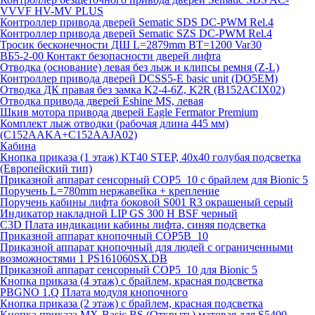
VVVF HV-MV PLUS
Контроллер привода дверей Sematic SDS DC-PWM Rel.4
Контроллер привода дверей Sematic SZS DC-PWM Rel.4
Тросик бесконечности ДШ L=2879mm BT=1200 Var30
ВБ5-2-00 Контакт безопасности дверей лифта
Отводка (основание) левая без лыж и клипсы ремня (Z-L)
Контроллер привода дверей DCSS5-E basic unit (DO5EM)
Отводка ДК правая без замка K2-4-6Z, K2R (B152ACIX02)
Отводка привода дверей Eshine MS, левая
Шкив мотора привода дверей Eagle Fermator Premium
Комплект лыж отводки (рабочая длина 445 мм)
(C152AAKA+C152AAJA02)
Кабина
Кнопка приказа (1 этаж) KT40 STEP, 40х40 голубая подсветка
(Европейский тип)
Приказной аппарат сенсорный COP5_10 с брайлем для Bionic 5
Поручень L=780mm нержавейка + крепление
Поручень кабины лифта боковой S001 R3 окрашеный серый
Индикатор накладной LIP GS 300 H BSF черный
C3D Плата индикации кабины лифта, синяя подсветка
Приказной аппарат кнопочный COP5B_10
Приказной аппарат кнопочный для людей с ограниченными
возможностями 1 PS161060SX.DB
Приказной аппарат сенсорный COP5_10 для Bionic 5
Кнопка приказа (4 этаж) с брайлем, красная подсветка
PBGNO 1.Q Плата модуля кнопочного
Кнопка приказа (2 этаж) с брайлем, красная подсветка
Кнопка приказа MX-Basic BS (Открыть) матовая для S5400