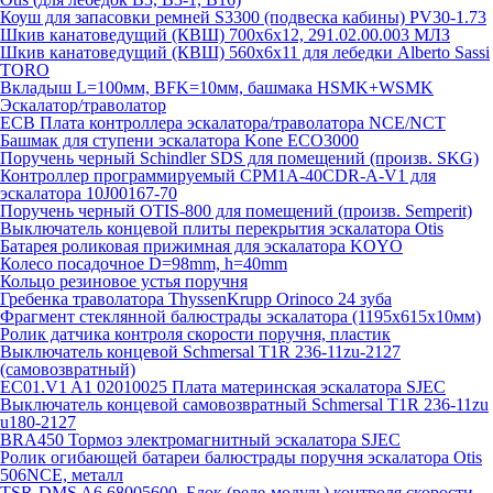
Коуш для запасовки ремней S3300 (подвеска кабины) PV30-1.73
Шкив канатоведущий (КВШ) 700х6х12, 291.02.00.003 МЛЗ
Шкив канатоведущий (КВШ) 560х6х11 для лебедки Alberto Sassi
TORO
Вкладыш L=100мм, BFK=10мм, башмака HSMK+WSMK
Эскалатор/траволатор
ECB Плата контроллера эскалатора/траволатора NCE/NCT
Башмак для ступени эскалатора Kone ECO3000
Поручень черный Schindler SDS для помещений (произв. SKG)
Контроллер программируемый CPM1A-40CDR-A-V1 для
эскалатора 10J00167-70
Поручень черный OTIS-800 для помещений (произв. Semperit)
Выключатель концевой плиты перекрытия эскалатора Otis
Батарея роликовая прижимная для эскалатора KOYO
Колесо посадочное D=98mm, h=40mm
Кольцо резиновое устья поручня
Гребенка траволатора ThyssenKrupp Orinoco 24 зуба
Фрагмент стеклянной балюстрады эскалатора (1195х615х10мм)
Ролик датчика контроля скорости поручня, пластик
Выключатель концевой Schmersal T1R 236-11zu-2127
(самовозвратный)
EC01.V1 A1 02010025 Плата материнская эскалатора SJEC
Выключатель концевой самовозвратный Schmersal T1R 236-11zu
u180-2127
BRA450 Тормоз электромагнитный эскалатора SJEC
Ролик огибающей батареи балюстрады поручня эскалатора Otis
506NCE, металл
TSR-DMS A6 68005600, Блок (реле-модуль) контроля скорости