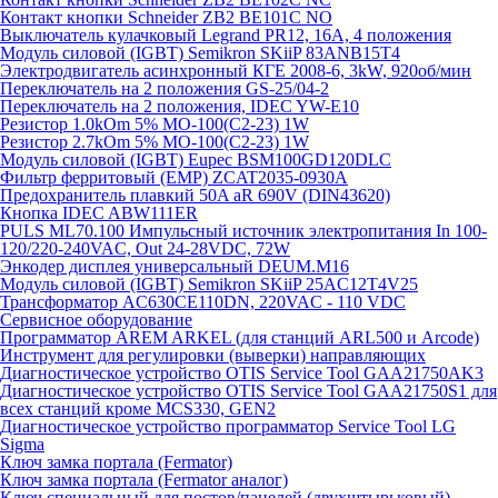
Контакт кнопки Schneider ZB2 BE101C NO
Выключатель кулачковый Legrand PR12, 16A, 4 положения
Модуль силовой (IGBT) Semikron SKiiP 83ANB15T4
Электродвигатель асинхронный КГЕ 2008-6, 3kW, 920об/мин
Переключатель на 2 положения GS-25/04-2
Переключатель на 2 положения, IDEC YW-E10
Резистор 1.0kOm 5% МО-100(С2-23) 1W
Резистор 2.7kOm 5% МО-100(С2-23) 1W
Модуль силовой (IGBT) Eupec BSM100GD120DLC
Фильтр ферритовый (EMP) ZCAT2035-0930A
Предохранитель плавкий 50A aR 690V (DIN43620)
Кнопка IDEC ABW111ER
PULS ML70.100 Импульсный источник электропитания In 100-
120/220-240VAC, Out 24-28VDC, 72W
Энкодер дисплея универсальный DEUM.M16
Модуль силовой (IGBT) Semikron SKiiP 25AC12T4V25
Трансформатор AC630CE110DN, 220VAC - 110 VDC
Сервисное оборудование
Программатор AREM ARKEL (для станций ARL500 и Arcode)
Инструмент для регулировки (выверки) направляющих
Диагностическое устройство OTIS Service Tool GAA21750AK3
Диагностическое устройство OTIS Service Tool GAA21750S1 для
всех станций кроме MCS330, GEN2
Диагностическое устройство программатор Service Tool LG
Sigma
Ключ замка портала (Fermator)
Ключ замка портала (Fermator аналог)
Ключ специальный для постов/панелей (двухштырьковый)