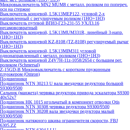
Микровыключатель MN2 MUM8 с металл. роликом по попереч.
оси на стержне
Выключатель концевой, L5K13MEP122, угловой 2-х
направленный с регулируемым роликом (1НО+1НЗ)
Выключатель путевой ВП83-Г23-231-55 УХЛ3.16
несамовозвратный
Выключатель концевой, L5K13MUM331R, линейный 3-напр.
(1НО+1НЗ)
Выключатель концевой KZ-8108 (TZ-8108) регулируемый рычаг
(1НО+1НЗ)
Выключатель концевой, L5K13MIM311 угловой
однонаправленный с металл. роликом (1НО+1НЗ)
Выключатель концевой Z4V7H-11z-1058/2654 с большим рег.
роликом (Schmersal)
Z-15GD-B Микровыключатель с коротким пружинным
плунжером (Omron)
Подшипники
Подшипник NTN 30213 U вала звездочки редуктора большой
S9300/9500
Сальник (манжета) червяка редуктора привода эскалатора S9300
40х52х7
Подшипник HK 1015 игольчатый в компонент отводки Otis
Подшипник NTN 30308 червяка редуктора S9300/9500
Подшипник NTN 30208 вала звездочки редуктора малый
S9300/9500
Подшипник натяжного шкива ограничителя скорости, FBJ
6305.ZZ
Подшипник NTN 6204.LLU