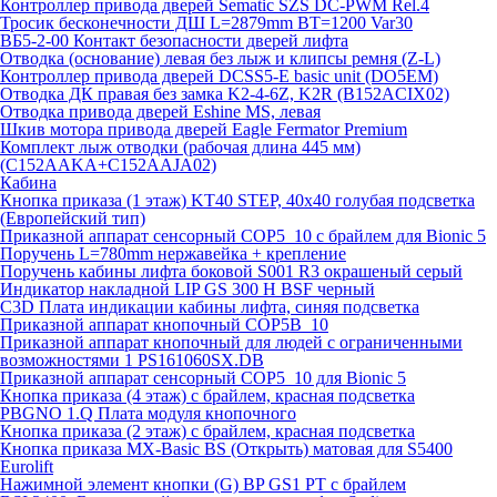
Контроллер привода дверей Sematic SZS DC-PWM Rel.4
Тросик бесконечности ДШ L=2879mm BT=1200 Var30
ВБ5-2-00 Контакт безопасности дверей лифта
Отводка (основание) левая без лыж и клипсы ремня (Z-L)
Контроллер привода дверей DCSS5-E basic unit (DO5EM)
Отводка ДК правая без замка K2-4-6Z, K2R (B152ACIX02)
Отводка привода дверей Eshine MS, левая
Шкив мотора привода дверей Eagle Fermator Premium
Комплект лыж отводки (рабочая длина 445 мм)
(C152AAKA+C152AAJA02)
Кабина
Кнопка приказа (1 этаж) KT40 STEP, 40х40 голубая подсветка
(Европейский тип)
Приказной аппарат сенсорный COP5_10 с брайлем для Bionic 5
Поручень L=780mm нержавейка + крепление
Поручень кабины лифта боковой S001 R3 окрашеный серый
Индикатор накладной LIP GS 300 H BSF черный
C3D Плата индикации кабины лифта, синяя подсветка
Приказной аппарат кнопочный COP5B_10
Приказной аппарат кнопочный для людей с ограниченными
возможностями 1 PS161060SX.DB
Приказной аппарат сенсорный COP5_10 для Bionic 5
Кнопка приказа (4 этаж) с брайлем, красная подсветка
PBGNO 1.Q Плата модуля кнопочного
Кнопка приказа (2 этаж) с брайлем, красная подсветка
Кнопка приказа MX-Basic BS (Открыть) матовая для S5400
Eurolift
Нажимной элемент кнопки (G) BP GS1 PT с брайлем