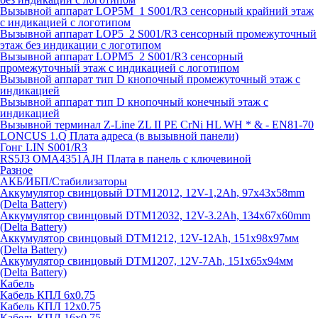
Вызывной аппарат LOP5M_1 S001/R3 сенсорный крайний этаж
с индикацией с логотипом
Вызывной аппарат LOP5_2 S001/R3 сенсорный промежуточный
этаж без индикации с логотипом
Вызывной аппарат LOPM5_2 S001/R3 сенсорный
промежуточный этаж с индикацией с логотипом
Вызывной аппарат тип D кнопочный промежуточный этаж с
индикацией
Вызывной аппарат тип D кнопочный конечный этаж с
индикацией
Вызывной терминал Z-Line ZL II PE CrNi HL WH * & - EN81-70
LONCUS 1.Q Плата адреса (в вызывной панели)
Гонг LIN S001/R3
RS5J3 OMA4351AJH Плата в панель с ключевиной
Разное
АКБ/ИБП/Стабилизаторы
Аккумулятор свинцовый DTM12012, 12V-1,2Ah, 97х43х58mm
(Delta Battery)
Аккумулятор свинцовый DTM12032, 12V-3.2Ah, 134x67x60mm
(Delta Battery)
Аккумулятор свинцовый DTM1212, 12V-12Ah, 151х98х97мм
(Delta Battery)
Аккумулятор свинцовый DTM1207, 12V-7Ah, 151х65х94мм
(Delta Battery)
Кабель
Кабель КПЛ 6х0.75
Кабель КПЛ 12х0.75
Кабель КПЛ 16х0.75