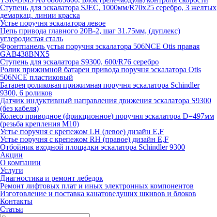
Ступень для эскалатора SJEC, 1000мм/R70x25 серебро, 3 желтых
демаркац. линии краска
Устье поручня эскалатора левое
Цепь привода главного 20B-2, шаг 31.75мм, (дуплекс)
углеродистая сталь
Фронтпанель устья поручня эскалатора 506NCE Otis правая
GAB438BNX5
Ступень для эскалатора S9300, 600/R76 серебро
Ролик прижимной батареи привода поручня эскалатора Otis
506NCE пластиковый
Батарея роликовая прижимная поручня эскалатора Schindler
9300, 6 роликов
Датчик индуктивный направления движения эскалатора S9300
(без кабеля)
Колесо приводное (фрикционное) поручня эскалатора D=497мм
(резьба крепления M10)
Устье поручня с крепежом LH (левое) дизайн E,F
Устье поручня с крепежом RH (правое) дизайн E,F
Отбойник входной площадки эскалатора Schindler 9300
Акции
О компании
Услуги
Диагностика и ремонт лебедок
Ремонт лифтовых плат и иных электронных компонентов
Изготовление и поставка канатоведущих шкивов и блоков
Контакты
Статьи