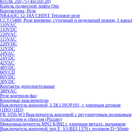
КПЛК 2х0,75+4х(2х0,20)
Кабель подвесной лифта Otis
Контакторы, Реле
NR4-63G 12-18A CHINT Тепловое реле
CCT15400, Реле времени, суточный и недельный режим, 1 канал
110VAC
110VDC
220VAC
115VAC
220VDC
12VDC
24VAC
24VDC
42VAC
48VDC
60VCD
80VDC
30VDC
Контакты дополнительные
380VAC
Реле контроля фаз
Концевые выключатели
Выключатель концевой, L5K13SOP101, с длинным штоком
(1НО+1НЗ)
FR 1056-W3 Выключатель концевой с регулируемым роликовым
толкателем и сбросом (Pizzato)
Микровыключатель MN2 KIM2 с длинным металл. рычажком
Выключатель концевой тип Е, S3-BEL1370 с роликом D=50mm