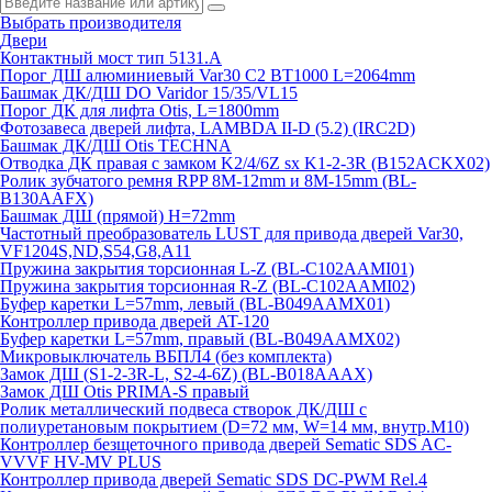
Выбрать производителя
Двери
Контактный мост тип 5131.A
Порог ДШ алюминиевый Var30 C2 BT1000 L=2064mm
Башмак ДК/ДШ DO Varidor 15/35/VL15
Порог ДК для лифта Otis, L=1800mm
Фотозавеса дверей лифта, LAMBDA II-D (5.2) (IRC2D)
Башмак ДК/ДШ Otis TECHNA
Отводка ДК правая с замком K2/4/6Z sx K1-2-3R (B152ACKX02)
Ролик зубчатого ремня RPP 8M-12mm и 8M-15mm (BL-
B130AAFX)
Башмак ДШ (прямой) H=72mm
Частотный преобразователь LUST для привода дверей Var30,
VF1204S,ND,S54,G8,A11
Пружина закрытия торсионная L-Z (BL-C102AAMI01)
Пружина закрытия торсионная R-Z (BL-C102AAMI02)
Буфер каретки L=57mm, левый (BL-B049AAMX01)
Контроллер привода дверей AT-120
Буфер каретки L=57mm, правый (BL-B049AAMX02)
Микровыключатель ВБПЛ4 (без комплекта)
Замок ДШ (S1-2-3R-L, S2-4-6Z) (BL-B018AAAX)
Замок ДШ Otis PRIMA-S правый
Ролик металлический подвеса створок ДК/ДШ с
полиуретановым покрытием (D=72 мм, W=14 мм, внутр.М10)
Контроллер безщеточного привода дверей Sematiс SDS AC-
VVVF HV-MV PLUS
Контроллер привода дверей Sematic SDS DC-PWM Rel.4