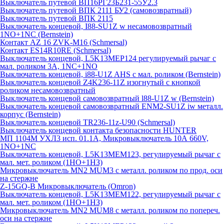
Выключатель путевой ВП16РГ23Б231-55У2.3
Выключатель путевой ВПК 2111 БУ2 (самовозвратный)
Выключатель путевой ВПК 2115
Выключатель концевой, I88-SU1Z w несамовозвратный
1NO+1NC (Bernstein)
Контакт AZ 16 ZVK-M16 (Schmersal)
Контакт ES14R10RE (Schmersal)
Выключатель концевой, L5K13MEP124 регулируемый рычаг с
мал. роликом 3А, 1NC+1NO
Выключатель концевой, i88-U1Z AHS с мал. роликом (Bernstein)
Выключатель концевой Z4K236-11Z изогнутый с кнопкой
роликом несамовозвратный
Выключатель концевой самовозвратный l88-U1Z w (Bernstein)
Выключатель концевой самовозвратный ENM2-SU1Z iw металл.
корпус (Bernstein)
Выключатель концевой TR236-11z-U90 (Schmersal)
Выключатель концевой контакта безопасности HUNTER
МП 1104М УХЛ3 исп. 01.1А, Микровыключатель 10А 660V,
1NO+1NC
Выключатель концевой, L5K13MEM123, регулируемый рычаг с
мал. мет. роликом (1НО+1НЗ)
Микровыключатель MN2 MUM3 с металл. роликом по прод. оси
на стержне
Z-15GQ-B Микровыключатель (Omron)
Выключатель концевой, L5K13MEM122, регулируемый рычаг с
мал. мет. роликом (1НО+1НЗ)
Микровыключатель MN2 MUM8 с металл. роликом по попереч.
оси на стержне