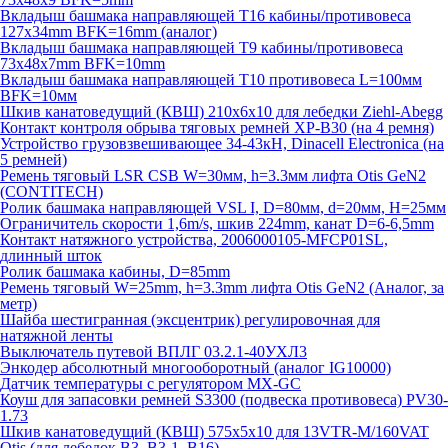
Вкладыш башмака направляющей T16 кабины/противовеса
127х34mm BFK=16mm (аналог)
Вкладыш башмака направляющей T9 кабины/противовеса
73х48х7mm BFK=10mm
Вкладыш башмака направляющей T10 противовеса L=100мм
BFK=10мм
Шкив канатоведущий (КВШ) 210х6х10 для лебедки Ziehl-Abegg
Контакт контроля обрыва тяговых ремней XP-B30 (на 4 ремня)
Устройство грузовзвешивающее 34-43кН, Dinacell Electronica (на
5 ремней)
Ремень тяговый LSR CSB W=30мм, h=3.3мм лифта Otis GeN2
(CONTITECH)
Ролик башмака направляющей VSL I, D=80мм, d=20мм, H=25мм
Ограничитель скорости 1,6m/s, шкив 224mm, канат D=6-6,5mm
Контакт натяжного устройства, 2006000105-MFCP01SL,
длинный шток
Ролик башмака кабины, D=85mm
Ремень тяговый W=25mm, h=3.3mm лифта Otis GeN2 (Аналог, за
метр)
Шайба шестигранная (эксцентрик) регулировочная для
натяжной ленты
Выключатель путевой ВПЛГ 03.2.1-40УХЛ3
Энкодер абсолютный многооборотный (аналог IG10000)
Датчик температуры с регулятором MX-GC
Коуш для запасовки ремней S3300 (подвеска противовеса) PV30-
1.73
Шкив канатоведущий (КВШ) 575х5х10 для 13VTR-M/160VAT
Otis (для лебедок B3, B3-1, B16)