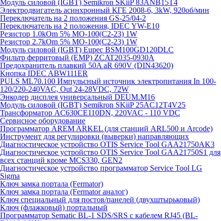
Модуль силовой (IGBT) Semikron SKiiP 83ANB15T4
Электродвигатель асинхронный КГЕ 2008-6, 3kW, 920об/мин
Переключатель на 2 положения GS-25/04-2
Переключатель на 2 положения, IDEC YW-E10
Резистор 1.0kOm 5% МО-100(С2-23) 1W
Резистор 2.7kOm 5% МО-100(С2-23) 1W
Модуль силовой (IGBT) Eupec BSM100GD120DLC
Фильтр ферритовый (EMP) ZCAT2035-0930A
Предохранитель плавкий 50A aR 690V (DIN43620)
Кнопка IDEC ABW111ER
PULS ML70.100 Импульсный источник электропитания In 100-
120/220-240VAC, Out 24-28VDC, 72W
Энкодер дисплея универсальный DEUM.M16
Модуль силовой (IGBT) Semikron SKiiP 25AC12T4V25
Трансформатор AC630CE110DN, 220VAC - 110 VDC
Сервисное оборудование
Программатор AREM ARKEL (для станций ARL500 и Arcode)
Инструмент для регулировки (выверки) направляющих
Диагностическое устройство OTIS Service Tool GAA21750AK3
Диагностическое устройство OTIS Service Tool GAA21750S1 для
всех станций кроме MCS330, GEN2
Диагностическое устройство программатор Service Tool LG
Sigma
Ключ замка портала (Fermator)
Ключ замка портала (Fermator аналог)
Ключ специальный для постов/панелей (двухштырьковый)
Ключ (флажковый) портальный
Программатор Sematic BL-1 SDS/SRS с кабелем RJ45 (BL-