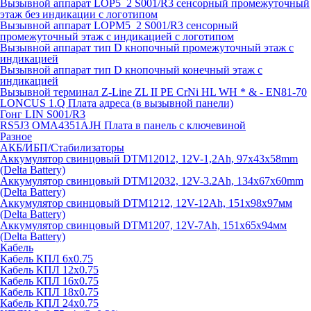
Вызывной аппарат LOP5_2 S001/R3 сенсорный промежуточный
этаж без индикации с логотипом
Вызывной аппарат LOPM5_2 S001/R3 сенсорный
промежуточный этаж с индикацией с логотипом
Вызывной аппарат тип D кнопочный промежуточный этаж с
индикацией
Вызывной аппарат тип D кнопочный конечный этаж с
индикацией
Вызывной терминал Z-Line ZL II PE CrNi HL WH * & - EN81-70
LONCUS 1.Q Плата адреса (в вызывной панели)
Гонг LIN S001/R3
RS5J3 OMA4351AJH Плата в панель с ключевиной
Разное
АКБ/ИБП/Стабилизаторы
Аккумулятор свинцовый DTM12012, 12V-1,2Ah, 97х43х58mm
(Delta Battery)
Аккумулятор свинцовый DTM12032, 12V-3.2Ah, 134x67x60mm
(Delta Battery)
Аккумулятор свинцовый DTM1212, 12V-12Ah, 151х98х97мм
(Delta Battery)
Аккумулятор свинцовый DTM1207, 12V-7Ah, 151х65х94мм
(Delta Battery)
Кабель
Кабель КПЛ 6х0.75
Кабель КПЛ 12х0.75
Кабель КПЛ 16х0.75
Кабель КПЛ 18х0.75
Кабель КПЛ 24х0.75