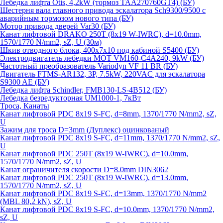
Лебедка лифта Otis, 4,2kW (тормоз TAA270760GT4) (БУ)
Шестерня вала главного привода эскалатора Sch9300/9500 с
аварийным тормозом нового типа (БУ)
Мотор привода дверей Var30 (БУ)
Канат лифтовой DRAKO 250T (8x19 W-IWRC), d=10.0mm,
1570/1770 N/mm2, sZ, U (30м)
Шкив отводного блока, 400х7х10 под кабиной S5400 (БУ)
Электродвигатель лебедки MOT VM160-C4A240, 9kW (БУ)
Частотный преобразователь Variodyn VF 11 BR (БУ)
Двигатель FTMS-AR132, 3P, 7.5kW, 220VAC для эскалатора
S9300 AE (БУ)
Лебедка лифта Schindler, FMB130-LS-4B512 (БУ)
Лебедка безредукторная UM1000-1, 7кВт
Троса, Канаты
Канат лифтовой PDC 8x19 S-FC, d=8mm, 1370/1770 N/mm2, sZ,
U
Зажим для троса D=3mm (Дуплекс) оцинкованый
Канат лифтовой PDC 8x19 S-FC, d=11mm, 1370/1770 N/mm2, sZ,
U
Канат лифтовой PDC 250T (8x19 W-IWRC), d=10.0mm,
1570/1770 N/mm2, sZ, U
Канат ограничителя скорости D=8.0mm DIN3062
Канат лифтовой PDC 250T (8x19 W-IWRC), d=13.0mm,
1570/1770 N/mm2, sZ, U
Канат лифтовой PDC 8х19 S-FC, d=13mm, 1370/1770 N/mm2
(MBL 80,2 kN), sZ, U
Канат лифтовой PDC 8x19 S-FC, d=10.0mm, 1370/1770 N/mm2,
sZ, U