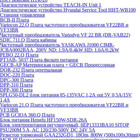
Диагностическое устройство TEACH-IN Unit 1
Диагностическое устройство Hyundai Service Tool HHT-WB100
Станция управления
BCB-II Плата
Variocon 22.Q Плата частотного преобразователя VF22BR и
VF33BR
Частотный преобразователь Variodyn VF 22 BR (DR-VAB22)
SDIC 711.Q Плата кабины
Частотный преобразователь YASKAWA J1000 CIMR-
JCBA0002BAA, 200V ND: 1.9A/0.4kW HD: 1.6A/0.2kW
PEBO 22.Q Плата
РТ3АВ- 5037 Плата фильтр питания
GECB-AP Материнская плата + GECB Процессорная
DOR-232 Плата центральная
DOC-220 Плата
DPC-300 Плата
DPP-310 Плата
DPP-300 Плата
SPLG50-DL2 блок питания 85-135VAC 1,2А out 5V 0,5А/15V
1,4А
Variocon 21.Q Плата частотного преобразователя VF22BR и
VF33BR
PCB GCIOA 360.Q Плата
Блок питания Hengfu HF150W-SDR-26A
Блок электропитания регулируемый, 6EP13333BA10 SITOP
PSU200M 5 A, AC 120/230-500V DC 24V 5A
Резистор тормозной GAA232GD1, 18Om, 800W (500x100x30mm)
MCB-III Плата управления частотного преобразователя