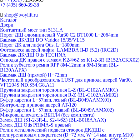
+7 (495) 660-39-38
shop@tvoylift.ru
Каталог
Двери
Контактный мост тип 5131.A
Порог ДШ алюминиевый Var30 C2 BT1000 L=2064mm
Башмак ДК/ДШ DO Varidor 15/35/VL15
Порог ДК для лифта Otis, L=1800mm
Фотозавеса дверей лифта, LAMBDA II-D (5.2) (IRC2D)
Башмак ДК/ДШ Otis TECHNA
Отводка ДК правая с замком K2/4/6Z sx K1-2-3R (B152ACKX02)
Ролик зубчатого ремня RPP 8M-12mm и 8M-15mm (BL-
B130AAFX)
Башмак ДШ (прямой) H=72mm
Частотный преобразователь LUST для привода дверей Var30,
VF1204S,ND,S54,G8,A11
Пружина закрытия торсионная L-Z (BL-C102AAMI01)
Пружина закрытия торсионная R-Z (BL-C102AAMI02)
Буфер каретки L=57mm, левый (BL-B049AAMX01)
Контроллер привода дверей AT-120
Буфер каретки L=57mm, правый (BL-B049AAMX02)
Микровыключатель ВБПЛ4 (без комплекта)
Замок ДШ (S1-2-3R-L, S2-4-6Z) (BL-B018AAAX)
Замок ДШ Otis PRIMA-S правый
Ролик металлический подвеса створок ДК/ДШ с
полиуретановым покрытием (D=72 мм, W=14 мм, внутр.М10)
Контроллер безщеточного привода дверей Sematiс SDS AC-