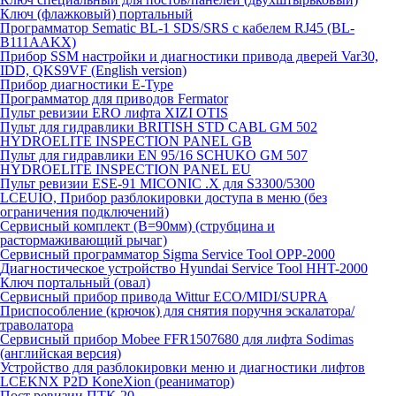
Ключ (флажковый) портальный
Программатор Sematic BL-1 SDS/SRS с кабелем RJ45 (BL-
B111AAKX)
Прибор SSM настройки и диагностики привода дверей Var30,
IDD, QKS9VF (English version)
Прибор диагностики E-Type
Программатор для приводов Fermator
Пульт ревизии ERO лифта XIZI OTIS
Пульт для гидравлики BRITISH STD CABL GM 502
HYDROELITE INSPECTION PANEL GB
Пульт для гидравлики EN 95/16 SCHUKO GM 507
HYDROELITE INSPECTION PANEL EU
Пульт ревизии ESE-91 MICONIC .X для S3300/5300
LCEUIO, Прибор разблокировки доступа в меню (без
ограничения подключений)
Сервисный комплект (В=90мм) (струбцина и
растормаживающий рычаг)
Сервисный программатор Sigma Service Tool OPP-2000
Диагностическое устройство Hyundai Service Tool HHT-2000
Ключ портальный (овал)
Сервисный прибор привода Wittur ECO/MIDI/SUPRA
Приспособление (крючок) для снятия поручня эскалатора/
траволатора
Сервисный прибор Mobee FFR1507680 для лифта Sodimas
(английская версия)
Устройство для разблокировки меню и диагностики лифтов
LCEKNX P2D KoneXion (реаниматор)
Пост ревизии ПТК-20