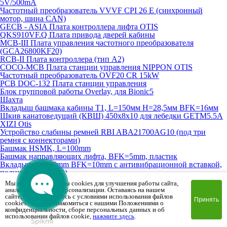
5V/500mA
Частотный преобразователь VVVF CPI 26 E (синхронный
мотор, шина CAN)
GECB - ASIA Плата контроллера лифта OTIS
QKS910VF.Q Плата привода дверей кабины
MCB-III Плата управления частотного преобразователя
(GCA26800KF20)
RCB-II Плата контроллера (тип A2)
COCO-MCB Плата станции управления NIPPON OTIS
Частотный преобразователь OVF20 CR 15kW
PCB DOC-132 Плата станции управления
Блок групповой работы Overlay, для Bionic5
Шахта
Вкладыш башмака кабины T1, L=150мм H=28,5мм BFK=16мм
Шкив канатоведущий (КВШ) 450х8х10 для лебедки GETM5.5A
XIZI Otis
Устройство слабины ремней RBI ABA21700AG10 (под три
ремня с коннекторами)
Башмак HSMK, L=100mm
Башмак направляющих лифта, BFK=5mm, пластик
Вкладыш L=100mm BFK=10mm с антивибрационной вставкой,
полиуретан (FSFG)
Вкладыш L=100mm BFK=16mm с антивибрационной вставкой,
Мы используем файлы cookies для улучшения работы сайта,
полиуретан (FSFG)
анализа трафика и персонализации. Оставаясь на нашем
Вкладыш башмака направляющей T5 кабины/противовеса
сайте, вы соглашаетесь с условиями использования файлов
Принять
cookies. Чтобы ознакомиться с нашими Положениями о
73х48х9 BFK=5mm
конфиденциальности, сборе персональных данных и об
Вкладыш башмака направляющей T16 кабины/противовеса
использовании файлов cookie,
нажмите здесь
.
127х34mm BFK=16mm (аналог)