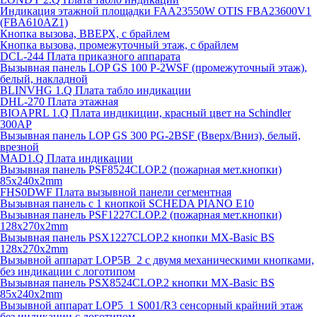
Индикация этажной площадки FAA23550W OTIS FBA23600V1
(FBA610AZ1)
Кнопка вызова, ВВЕРХ, с брайлем
Кнопка вызова, промежуточный этаж, с брайлем
DCL-244 Плата приказного аппарата
Вызывная панель LOP GS 100 P-2WSF (промежуточный этаж),
белый, накладной
BLINVHG 1.Q Плата табло индикации
DHL-270 Плата этажная
BIOAPRL 1.Q Плата индикиции, красный цвет на Schindler
300AP
Вызывная панель LOP GS 300 PG-2BSF (Вверх/Вниз), белый,
врезной
MAD1.Q Плата индикации
Вызывная панель PSF8524CLOP.2 (пожарная мет.кнопки)
85х240х2mm
FHS0DWF Плата вызывной панели сегментная
Вызывная панель с 1 кнопкой SCHEDA PIANO E10
Вызывная панель PSF1227CLOP.2 (пожарная мет.кнопки)
128х270х2mm
Вызывная панель PSX1227CLOP.2 кнопки MX-Basic BS
128х270х2mm
Вызывной аппарат LOP5B_2 с двумя механическими кнопками,
без индикации с логотипом
Вызывная панель PSX8524CLOP.2 кнопки MX-Basic BS
85х240х2mm
Вызывной аппарат LOP5_1 S001/R3 сенсорный крайний этаж
без индикации с логотипом