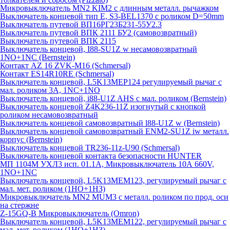
Микровыключатель MN2 KIM2 с длинным металл. рычажком
Выключатель концевой тип Е, S3-BEL1370 с роликом D=50mm
Выключатель путевой ВП16РГ23Б231-55У2.3
Выключатель путевой ВПК 2111 БУ2 (самовозвратный)
Выключатель путевой ВПК 2115
Выключатель концевой, I88-SU1Z w несамовозвратный
1NO+1NC (Bernstein)
Контакт AZ 16 ZVK-M16 (Schmersal)
Контакт ES14R10RE (Schmersal)
Выключатель концевой, L5K13MEP124 регулируемый рычаг с
мал. роликом 3А, 1NC+1NO
Выключатель концевой, i88-U1Z AHS с мал. роликом (Bernstein)
Выключатель концевой Z4K236-11Z изогнутый с кнопкой
роликом несамовозвратный
Выключатель концевой самовозвратный l88-U1Z w (Bernstein)
Выключатель концевой самовозвратный ENM2-SU1Z iw металл.
корпус (Bernstein)
Выключатель концевой TR236-11z-U90 (Schmersal)
Выключатель концевой контакта безопасности HUNTER
МП 1104М УХЛ3 исп. 01.1А, Микровыключатель 10А 660V,
1NO+1NC
Выключатель концевой, L5K13MEM123, регулируемый рычаг с
мал. мет. роликом (1НО+1НЗ)
Микровыключатель MN2 MUM3 с металл. роликом по прод. оси
на стержне
Z-15GQ-B Микровыключатель (Omron)
Выключатель концевой, L5K13MEM122, регулируемый рычаг с
мал. мет. роликом (1НО+1НЗ)