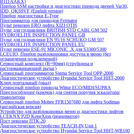
B111AAKX)
Прибор SSM настройки и диагностики привода дверей Var30,
IDD, QKS9VF (English version)
Прибор диагностики E-Type
Программатор для приводов Fermator
Пульт ревизии ERO лифта XIZI OTIS
Пульт для гидравлики BRITISH STD CABL GM 502
HYDROELITE INSPECTION PANEL GB
Пульт для гидравлики EN 95/16 SCHUKO GM 507
HYDROELITE INSPECTION PANEL EU
Пульт ревизии ESE-91 MICONIC .X для S3300/5300
LCEUIO, Прибор разблокировки доступа в меню (без
ограничения подключений)
Сервисный комплект (В=90мм) (струбцина и
растормаживающий рычаг)
Сервисный программатор Sigma Service Tool OPP-2000
Диагностическое устройство Hyundai Service Tool HHT-2000
Ключ портальный (овал)
Сервисный прибор привода Wittur ECO/MIDI/SUPRA
Приспособление (крючок) для снятия поручня эскалатора/
траволатора
Сервисный прибор Mobee FFR1507680 для лифта Sodimas
(английская версия)
Устройство для разблокировки меню и диагностики лифтов
LCEKNX P2D KoneXion (реаниматор)
Пост ревизии ПТК-20
Диагностическое устройство TEACH-IN Unit 1
Диагностическое устройство Hyundai Service Tool HHT-WB100