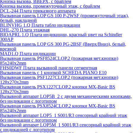
Кнопка вызова, ВВЕРХ, с брайлем
Кнопка вызова, промежуточный этаж, с брайлем
DCL-244 Плата приказного аппарата
Вызывная панель LOP GS 100 P-2WSF (промежуточный этаж),
белый, накладной
BLINVHG 1.Q Плата табло индикации
DHL-270 Плата этажная
BIOAPRL 1.Q Плата индикиции, красный цвет на Schindler
300AP
Вызывная панель LOP GS 300 PG-2BSF (Вверх/Вниз), белый,
врезной
MAD1.Q Плата индикации
Вызывная панель PSF8524CLOP.2 (пожарная мет.кнопки)
85х240х2mm
FHS0DWF Плата вызывной панели сегментная
Вызывная панель с 1 кнопкой SCHEDA PIANO E10
Вызывная панель PSF1227CLOP.2 (пожарная мет.кнопки)
128х270х2mm
Вызывная панель PSX1227CLOP.2 кнопки MX-Basic BS
128х270х2mm
Вызывной аппарат LOP5B_2 с двумя механическими кнопками,
без индикации с логотипом
Вызывная панель PSX8524CLOP.2 кнопки MX-Basic BS
85х240х2mm
Вызывной аппарат LOP5_1 S001/R3 сенсорный крайний этаж
без индикации с логотипом
Вызывной аппарат LOP5M_1 S001/R3 сенсорный крайний этаж
с индикацией с логотипом