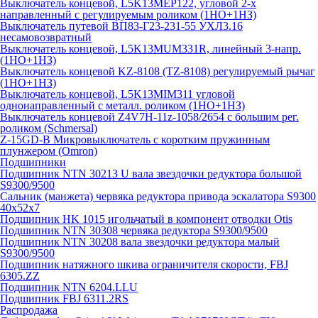
Выключатель концевой, L5K13MEP122, угловой 2-х
направленный с регулируемым роликом (1НО+1НЗ)
Выключатель путевой ВП83-Г23-231-55 УХЛ3.16
несамовозвратный
Выключатель концевой, L5K13MUM331R, линейный 3-напр.
(1НО+1НЗ)
Выключатель концевой KZ-8108 (TZ-8108) регулируемый рычаг
(1НО+1НЗ)
Выключатель концевой, L5K13MIM311 угловой
однонаправленный с металл. роликом (1НО+1НЗ)
Выключатель концевой Z4V7H-11z-1058/2654 с большим рег.
роликом (Schmersal)
Z-15GD-B Микровыключатель с коротким пружинным
плунжером (Omron)
Подшипники
Подшипник NTN 30213 U вала звездочки редуктора большой
S9300/9500
Сальник (манжета) червяка редуктора привода эскалатора S9300
40х52х7
Подшипник HK 1015 игольчатый в компонент отводки Otis
Подшипник NTN 30308 червяка редуктора S9300/9500
Подшипник NTN 30208 вала звездочки редуктора малый
S9300/9500
Подшипник натяжного шкива ограничителя скорости, FBJ
6305.ZZ
Подшипник NTN 6204.LLU
Подшипник FBJ 6311.2RS
Распродажа