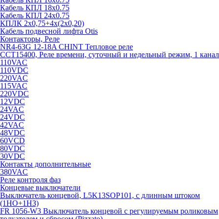
Кабель КПЛ 18х0.75
Кабель КПЛ 24х0.75
КПЛК 2х0,75+4х(2х0,20)
Кабель подвесной лифта Otis
Контакторы, Реле
NR4-63G 12-18A CHINT Тепловое реле
CCT15400, Реле времени, суточный и недельный режим, 1 канал
110VAC
110VDC
220VAC
115VAC
220VDC
12VDC
24VAC
24VDC
42VAC
48VDC
60VCD
80VDC
30VDC
Контакты дополнительные
380VAC
Реле контроля фаз
Концевые выключатели
Выключатель концевой, L5K13SOP101, с длинным штоком
(1НО+1НЗ)
FR 1056-W3 Выключатель концевой с регулируемым роликовым
толкателем и сбросом (Pizzato)