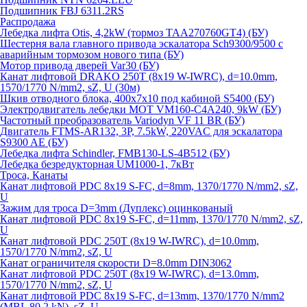
Подшипник FBJ 6311.2RS
Распродажа
Лебедка лифта Otis, 4,2kW (тормоз TAA270760GT4) (БУ)
Шестерня вала главного привода эскалатора Sch9300/9500 с
аварийным тормозом нового типа (БУ)
Мотор привода дверей Var30 (БУ)
Канат лифтовой DRAKO 250T (8x19 W-IWRC), d=10.0mm,
1570/1770 N/mm2, sZ, U (30м)
Шкив отводного блока, 400х7х10 под кабиной S5400 (БУ)
Электродвигатель лебедки MOT VM160-C4A240, 9kW (БУ)
Частотный преобразователь Variodyn VF 11 BR (БУ)
Двигатель FTMS-AR132, 3P, 7.5kW, 220VAC для эскалатора
S9300 AE (БУ)
Лебедка лифта Schindler, FMB130-LS-4B512 (БУ)
Лебедка безредукторная UM1000-1, 7кВт
Троса, Канаты
Канат лифтовой PDC 8x19 S-FC, d=8mm, 1370/1770 N/mm2, sZ,
U
Зажим для троса D=3mm (Дуплекс) оцинкованый
Канат лифтовой PDC 8x19 S-FC, d=11mm, 1370/1770 N/mm2, sZ,
U
Канат лифтовой PDC 250T (8x19 W-IWRC), d=10.0mm,
1570/1770 N/mm2, sZ, U
Канат ограничителя скорости D=8.0mm DIN3062
Канат лифтовой PDC 250T (8x19 W-IWRC), d=13.0mm,
1570/1770 N/mm2, sZ, U
Канат лифтовой PDC 8х19 S-FC, d=13mm, 1370/1770 N/mm2
(MBL 80,2 kN), sZ, U