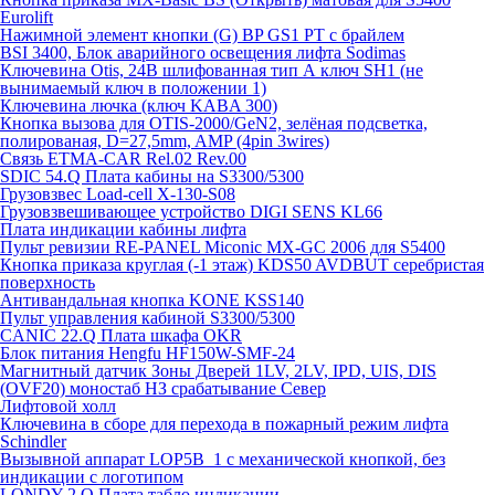
Eurolift
Нажимной элемент кнопки (G) BP GS1 PT с брайлем
BSI 3400, Блок аварийного освещения лифта Sodimas
Ключевина Otis, 24В шлифованная тип А ключ SH1 (не
вынимаемый ключ в положении 1)
Ключевина лючка (ключ KABA 300)
Кнопка вызова для OTIS-2000/GeN2, зелёная подсветка,
полированая, D=27,5mm, AMP (4pin 3wires)
Связь ETMA-CAR Rel.02 Rev.00
SDIC 54.Q Плата кабины на S3300/5300
Грузовзвес Load-cell X-130-S08
Грузовзвешивающее устройство DIGI SENS KL66
Плата индикации кабины лифта
Пульт ревизии RE-PANEL Miconic MX-GC 2006 для S5400
Кнопка приказа круглая (-1 этаж) KDS50 AVDBUT серебристая
поверхность
Антивандальная кнопка KONE KSS140
Пульт управления кабиной S3300/5300
CANIC 22.Q Плата шкафа OKR
Блок питания Hengfu HF150W-SMF-24
Магнитный датчик Зоны Дверей 1LV, 2LV, IPD, UIS, DIS
(OVF20) моностаб НЗ срабатывание Cевер
Лифтовой холл
Ключевина в сборе для перехода в пожарный режим лифта
Schindler
Вызывной аппарат LOP5B_1 с механической кнопкой, без
индикации с логотипом
LONDY 2.Q Плата табло индикации