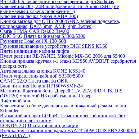
BSI 3400, Блок аварийного освещения лифта Sodimas
Ключевина Otis, 24В шлифованная тип А ключ SH1 (не
вынимаемый ключ в положении 1)
Ключевина лючка (ключ KABA 300)
Кнопка вызова для OTIS-2000/GeN2, зелёная подсветка,
полированая, D=27,5mm, AMP (4pin 3wires)
Связь ETMA-CAR Rel.02 Rev.00
SDIC 54.Q Плата кабины на S3300/5300
Грузовзвес Load-cell X-130-S08
Грузовзвешивающее устройство DIGI SENS KL66
Плата индикации кабины лифта
Пульт ревизии RE-PANEL Miconic MX-GC 2006 для S5400
Кнопка приказа круглая (-1 этаж) KDS50 AVDBUT серебристая
поверхность
Антивандальная кнопка KONE KSS140
Пульт управления кабиной S3300/5300
CANIC 22.Q Плата шкафа OKR
Блок питания Hengfu HF150W-SMF-24
Магнитный датчик Зоны Дверей 1LV, 2LV, IPD, UIS, DIS
(OVF20) моностаб НЗ срабатывание Cевер
Лифтовой холл
Ключевина в сборе для перехода в пожарный режим лифта
Schindler
Вызывной аппарат LOP5B_1 с механической кнопкой, без
индикации с логотипом
LONDY 2.Q Плата табло индикации
Индикация этажной площадки FAA23550W OTIS FBA23600V1
(FBA610AZ1)