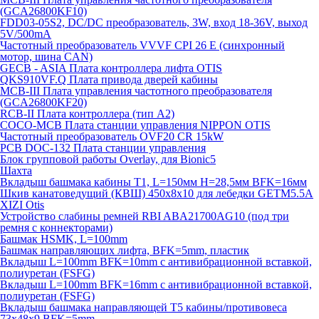
(GCA26800KF10)
FDD03-05S2, DC/DC преобразователь, 3W, вход 18-36V, выход
5V/500mA
Частотный преобразователь VVVF CPI 26 E (синхронный
мотор, шина CAN)
GECB - ASIA Плата контроллера лифта OTIS
QKS910VF.Q Плата привода дверей кабины
MCB-III Плата управления частотного преобразователя
(GCA26800KF20)
RCB-II Плата контроллера (тип A2)
COCO-MCB Плата станции управления NIPPON OTIS
Частотный преобразователь OVF20 CR 15kW
PCB DOC-132 Плата станции управления
Блок групповой работы Overlay, для Bionic5
Шахта
Вкладыш башмака кабины T1, L=150мм H=28,5мм BFK=16мм
Шкив канатоведущий (КВШ) 450х8х10 для лебедки GETM5.5A
XIZI Otis
Устройство слабины ремней RBI ABA21700AG10 (под три
ремня с коннекторами)
Башмак HSMK, L=100mm
Башмак направляющих лифта, BFK=5mm, пластик
Вкладыш L=100mm BFK=10mm с антивибрационной вставкой,
полиуретан (FSFG)
Вкладыш L=100mm BFK=16mm с антивибрационной вставкой,
полиуретан (FSFG)
Вкладыш башмака направляющей T5 кабины/противовеса
73х48х9 BFK=5mm