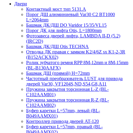
Двери
Контактный мост тип 5131.A
Порог ДШ алюминиевый Var30 C2 BT1000
L=2064mm
Башмак ДК/ДШ DO Varidor 15/35/VL15
Порог ДК для лифта Otis, L=1800mm
Фотозавеса дверей лифта, LAMBDA II-D (5.2)
(IRC2D)
Башмак ДК/ДШ Otis TECHNA
Отводка ДК правая с замком K2/4/6Z sx K1-2-3R
(B152ACKX02)
Ролик зубчатого ремня RPP 8M-12mm и 8M-15mm
(BL-B130AAFX)
Башмак ДШ (прямой) H=72mm
Частотный преобразователь LUST для привода
дверей Var30, VF1204S,ND,S54,G8,A11
Пружина закрытия торсионная L-Z (BL-
C102AAMI01)
Пружина закрытия торсионная R-Z (BL-
C102AAMI02)
Буфер каретки L=57mm, левый (BL-
B049AAMX01)
Контроллер привода дверей AT-120
Буфер каретки L=57mm, правый (BL-
B049AAMX02)