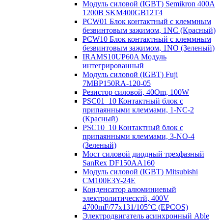
Модуль силовой (IGBT) Semikron 400А
1200В SKM400GB12T4
PCW01 Блок контактный с клеммным
безвинтовым зажимом, 1NC (Красный)
PCW10 Блок контактный с клеммным
безвинтовым зажимом, 1NO (Зеленый)
IRAMS10UP60A Модуль
интегрированный
Модуль силовой (IGBT) Fuji
7MBP150RA-120-05
Резистор силовой, 40Om, 100W
PSC01_10 Контактный блок с
припаянными клеммами, 1-NC-2
(Красный)
PSC10_10 Контактный блок с
припаянными клеммами, 3-NO-4
(Зеленый)
Мост силовой диодный трехфазный
SanRex DF150AA160
Модуль силовой (IGBT) Mitsubishi
CM100E3Y-24E
Конденсатор алюминиевый
электролитическтй, 400V
4700mF/77x131/105°C (EPCOS)
Электродвигатель асинхронный Able