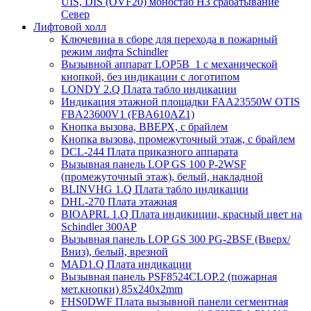
UIS, DIS (OVF20) моностаб НЗ срабатывание
Cевер
Лифтовой холл
Ключевина в сборе для перехода в пожарный
режим лифта Schindler
Вызывной аппарат LOP5B_1 с механической
кнопкой, без индикации с логотипом
LONDY 2.Q Плата табло индикации
Индикация этажной площадки FAA23550W OTIS
FBA23600V1 (FBA610AZ1)
Кнопка вызова, ВВЕРХ, с брайлем
Кнопка вызова, промежуточный этаж, с брайлем
DCL-244 Плата приказного аппарата
Вызывная панель LOP GS 100 P-2WSF
(промежуточный этаж), белый, накладной
BLINVHG 1.Q Плата табло индикации
DHL-270 Плата этажная
BIOAPRL 1.Q Плата индикиции, красный цвет на
Schindler 300AP
Вызывная панель LOP GS 300 PG-2BSF (Вверх/
Вниз), белый, врезной
MAD1.Q Плата индикации
Вызывная панель PSF8524CLOP.2 (пожарная
мет.кнопки) 85х240х2mm
FHS0DWF Плата вызывной панели сегментная