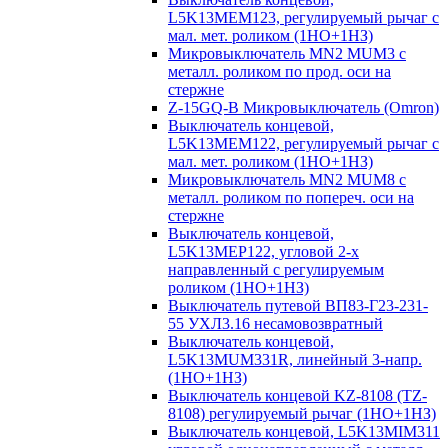
L5K13MEM123, регулируемый рычаг с
мал. мет. роликом (1НО+1НЗ)
Микровыключатель MN2 MUM3 с
металл. роликом по прод. оси на
стержне
Z-15GQ-B Микровыключатель (Omron)
Выключатель концевой,
L5K13MEM122, регулируемый рычаг с
мал. мет. роликом (1НО+1НЗ)
Микровыключатель MN2 MUM8 с
металл. роликом по попереч. оси на
стержне
Выключатель концевой,
L5K13MEP122, угловой 2-х
направленный с регулируемым
роликом (1НО+1НЗ)
Выключатель путевой ВП83-Г23-231-
55 УХЛ3.16 несамовозвратный
Выключатель концевой,
L5K13MUM331R, линейный 3-напр.
(1НО+1НЗ)
Выключатель концевой KZ-8108 (TZ-
8108) регулируемый рычаг (1НО+1НЗ)
Выключатель концевой, L5K13MIM311