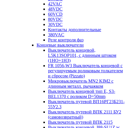
42VAC
48VDC
60VCD
80VDC
30VDC
Контакты дополнительные
380VAC
Реле контроля фаз
Концевые выключатели
Выключатель концевой,
L5K13SOP101, с длинным штоком
(1НО+1НЗ)
FR 1056-W3 Выключатель концевой с
регулируемым роликовым толкателем
и сбросом (Pizzato)
Микровыключатель MN2 KIM2 с
длинным металл. рычажком
Выключатель концевой тип Е, S3-
BEL1370 с роликом D=50mm
Выключатель путевой ВП16РГ23Б231-
55У2.3
Выключатель путевой ВПК 2111 БУ2
(самовозвратный)
Выключатель путевой ВПК 2115
Выключатель концевой, I88-SU1Z w