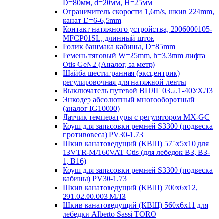
D=80мм, d=20мм, H=25мм
Ограничитель скорости 1,6m/s, шкив 224mm,
канат D=6-6,5mm
Контакт натяжного устройства, 2006000105-
MFCP01SL, длинный шток
Ролик башмака кабины, D=85mm
Ремень тяговый W=25mm, h=3.3mm лифта
Otis GeN2 (Аналог, за метр)
Шайба шестигранная (эксцентрик)
регулировочная для натяжной ленты
Выключатель путевой ВПЛГ 03.2.1-40УХЛ3
Энкодер абсолютный многооборотный
(аналог IG10000)
Датчик температуры с регулятором MX-GC
Коуш для запасовки ремней S3300 (подвеска
противовеса) PV30-1.73
Шкив канатоведущий (КВШ) 575х5х10 для
13VTR-M/160VAT Otis (для лебедок B3, B3-
1, B16)
Коуш для запасовки ремней S3300 (подвеска
кабины) PV30-1.73
Шкив канатоведущий (КВШ) 700х6х12,
291.02.00.003 МЛЗ
Шкив канатоведущий (КВШ) 560х6х11 для
лебедки Alberto Sassi TORO