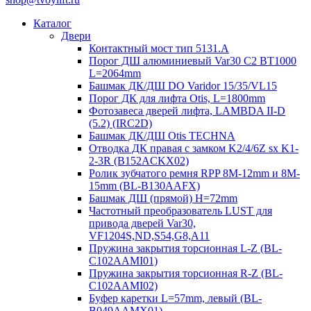
Каталог
Двери
Контактный мост тип 5131.A
Порог ДШ алюминиевый Var30 C2 BT1000
L=2064mm
Башмак ДК/ДШ DO Varidor 15/35/VL15
Порог ДК для лифта Otis, L=1800mm
Фотозавеса дверей лифта, LAMBDA II-D
(5.2) (IRC2D)
Башмак ДК/ДШ Otis TECHNA
Отводка ДК правая с замком K2/4/6Z sx K1-
2-3R (B152ACKX02)
Ролик зубчатого ремня RPP 8M-12mm и 8M-
15mm (BL-B130AAFX)
Башмак ДШ (прямой) H=72mm
Частотный преобразователь LUST для
привода дверей Var30,
VF1204S,ND,S54,G8,A11
Пружина закрытия торсионная L-Z (BL-
C102AAMI01)
Пружина закрытия торсионная R-Z (BL-
C102AAMI02)
Буфер каретки L=57mm, левый (BL-
B049AAMX01)