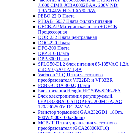
J1000 CIMR-JCBA0002BAA, 200V ND:
1.9A/0.4kW HD: 1.6A/0.2kW
PEBO 22.Q Плата
РТ3АВ- 5037 Плата фильтр питания
GECB-AP Материнская плата + GECB
Процессорная
DOR-232 Плата центральная
DOC-220 Плата
DPC-300 Плата
DPP-310 Плата
DPP-300 Плата
SPLG50-DL2 блок питания 85-135VAC 1,2А
out 5V 0,5А/15V 1,4А
Variocon 21.Q Плата частотного
преобразователя VF22BR и VF33BR
PCB GCIOA 360.Q Плата
Блок питания Hengfu HF150W-SDR-26A
Блок электропитания регулируемый,
6EP13333BA10 SITOP PSU200M 5 A, AC
120/230-500V DC 24V 5A
Резистор тормозной GAA232GD1, 18Om,
800W (500x100x30mm)
MCB-III Плата управления частотного
преобразователя (GCA26800KF10)