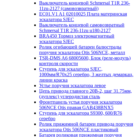
Выключатель концевой Schmersal T1R 236-
11zu-2127 (самовозвратный)
EC01.V1 A1 02010025 Плата материнская
эскалатора SJEC
Выключатель концевой самовозвратный
Schmersal T1R 236-11zu u180-2127
BRA450 Тормоз электромагнитный
эскалатора SJEC
Ролик огибающей батареи балюстрады
поручня эскалатора Otis 506NCE, металл
TSR-DMS A6 68005600, Блок (реле-модуль)
контроля скорости
Ступень для эскалатора SJEC,
1000мм/R70x25 серебро, 3 желтых демаркац.
линии краска
Устье поручня эскалатора левое
Цепь привода главного 20B-2, шаг 31.75мм,
(дуплекс) углеродистая сталь
Фронтпанель устья поручня эскалатора
506NCE Otis правая GAB438BNX5
Ступень для эскалатора S9300, 600/R76
серебро
Ролик прижимной батареи привода поручня
эскалатора Otis 506NCE пластиковый
Батарея роликовая прижимная поручня