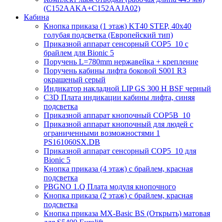
(C152AAKA+C152AAJA02)
Кабина
Кнопка приказа (1 этаж) KT40 STEP, 40х40
голубая подсветка (Европейский тип)
Приказной аппарат сенсорный COP5_10 с
брайлем для Bionic 5
Поручень L=780mm нержавейка + крепление
Поручень кабины лифта боковой S001 R3
окрашеный серый
Индикатор накладной LIP GS 300 H BSF черный
C3D Плата индикации кабины лифта, синяя
подсветка
Приказной аппарат кнопочный COP5B_10
Приказной аппарат кнопочный для людей с
ограниченными возможностями 1
PS161060SX.DB
Приказной аппарат сенсорный COP5_10 для
Bionic 5
Кнопка приказа (4 этаж) с брайлем, красная
подсветка
PBGNO 1.Q Плата модуля кнопочного
Кнопка приказа (2 этаж) с брайлем, красная
подсветка
Кнопка приказа MX-Basic BS (Открыть) матовая