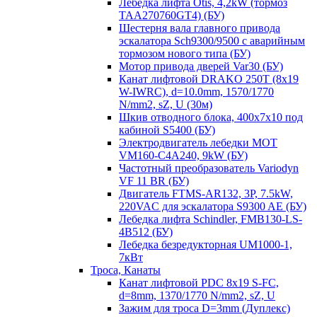
Лебедка лифта Otis, 4,2kW (тормоз
TAA270760GT4) (БУ)
Шестерня вала главного привода
эскалатора Sch9300/9500 с аварийным
тормозом нового типа (БУ)
Мотор привода дверей Var30 (БУ)
Канат лифтовой DRAKO 250T (8x19
W-IWRC), d=10.0mm, 1570/1770
N/mm2, sZ, U (30м)
Шкив отводного блока, 400х7х10 под
кабиной S5400 (БУ)
Электродвигатель лебедки MOT
VM160-C4A240, 9kW (БУ)
Частотный преобразователь Variodyn
VF 11 BR (БУ)
Двигатель FTMS-AR132, 3P, 7.5kW,
220VAC для эскалатора S9300 AE (БУ)
Лебедка лифта Schindler, FMB130-LS-
4B512 (БУ)
Лебедка безредукторная UM1000-1,
7кВт
Троса, Канаты
Канат лифтовой PDC 8x19 S-FC,
d=8mm, 1370/1770 N/mm2, sZ, U
Зажим для троса D=3mm (Дуплекс)