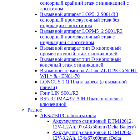
сенсорный крайний этаж с индикацией с
логотипом
Вызывной аппарат LOP5_2 S001/R3
сенсорный промежуточный этаж без
индикации с логотипом
Вызывной аппарат LOPM5_2 S001/R3
сенсорный промежуточный этаж с
индикацией с логотипом
Вызывной аппарат тип D кнопочный
промежуточный этаж с индикацией
Вызывной аппарат тип D кнопочный
конечный этаж с индикацией
Вызывной терминал Z-Line ZL II PE CrNi HL
WH * & - EN81-70
LONCUS 1.Q Плата адреса (в вызывной
панели)
Гонг LIN S001/R3
RS5J3 OMA4351AJH Плата в панель с
ключевиной
Разное
АКБ/ИБП/Стабилизаторы
Аккумулятор свинцовый DTM12012,
12V-1,2Ah, 97х43х58mm (Delta Battery)
Аккумулятор свинцовый DTM12032,
12V-3.2Ah, 134x67x60mm (Delta