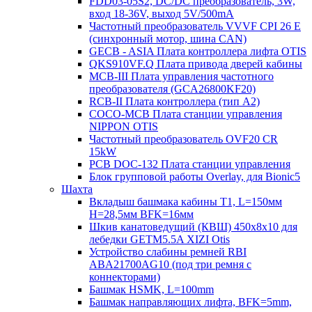
FDD03-05S2, DC/DC преобразователь, 3W,
вход 18-36V, выход 5V/500mA
Частотный преобразователь VVVF CPI 26 E
(синхронный мотор, шина CAN)
GECB - ASIA Плата контроллера лифта OTIS
QKS910VF.Q Плата привода дверей кабины
MCB-III Плата управления частотного
преобразователя (GCA26800KF20)
RCB-II Плата контроллера (тип A2)
COCO-MCB Плата станции управления
NIPPON OTIS
Частотный преобразователь OVF20 CR
15kW
PCB DOC-132 Плата станции управления
Блок групповой работы Overlay, для Bionic5
Шахта
Вкладыш башмака кабины T1, L=150мм
H=28,5мм BFK=16мм
Шкив канатоведущий (КВШ) 450х8х10 для
лебедки GETM5.5A XIZI Otis
Устройство слабины ремней RBI
ABA21700AG10 (под три ремня с
коннекторами)
Башмак HSMK, L=100mm
Башмак направляющих лифта, BFK=5mm,