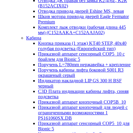
Отводка ДК правая без замка K2-4-6Z, K2R
(B152ACIX02)
Отводка привода дверей Eshine MS, левая
Шкив мотора привода дверей Eagle Fermator
Premium
Комплект лыж отводки (рабочая длина 445
мм) (C152AAKA+C152AAJA02)
Кабина
Кнопка приказа (1 этаж) KT40 STEP, 40х40
голубая подсветка (Европейский тип)
Приказной аппарат сенсорный COP5_10 с
брайлем для Bionic 5
Поручень L=780mm нержавейка + крепление
Поручень кабины лифта боковой S001 R3
окрашеный серый
Индикатор накладной LIP GS 300 H BSF
черный
C3D Плата индикации кабины лифта, синяя
подсветка
Приказной аппарат кнопочный COP5B_10
Приказной аппарат кнопочный для людей с
ограниченными возможностями 1
PS161060SX.DB
Приказной аппарат сенсорный COP5_10 для
Bionic 5