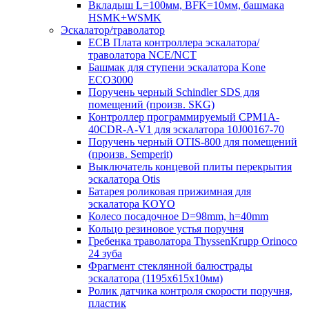
Вкладыш L=100мм, BFK=10мм, башмака
HSMK+WSMK
Эскалатор/траволатор
ECB Плата контроллера эскалатора/
траволатора NCE/NCT
Башмак для ступени эскалатора Kone
ECO3000
Поручень черный Schindler SDS для
помещений (произв. SKG)
Контроллер программируемый CPM1A-
40CDR-A-V1 для эскалатора 10J00167-70
Поручень черный OTIS-800 для помещений
(произв. Semperit)
Выключатель концевой плиты перекрытия
эскалатора Otis
Батарея роликовая прижимная для
эскалатора KOYO
Колесо посадочное D=98mm, h=40mm
Кольцо резиновое устья поручня
Гребенка траволатора ThyssenKrupp Orinoco
24 зуба
Фрагмент стеклянной балюстрады
эскалатора (1195х615х10мм)
Ролик датчика контроля скорости поручня,
пластик