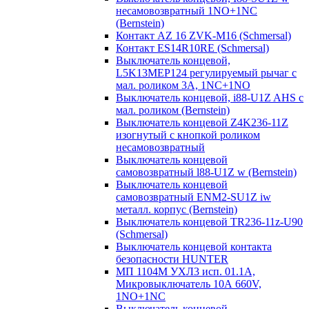
несамовозвратный 1NO+1NC
(Bernstein)
Контакт AZ 16 ZVK-M16 (Schmersal)
Контакт ES14R10RE (Schmersal)
Выключатель концевой,
L5K13MEP124 регулируемый рычаг с
мал. роликом 3А, 1NC+1NO
Выключатель концевой, i88-U1Z AHS с
мал. роликом (Bernstein)
Выключатель концевой Z4K236-11Z
изогнутый с кнопкой роликом
несамовозвратный
Выключатель концевой
самовозвратный l88-U1Z w (Bernstein)
Выключатель концевой
самовозвратный ENM2-SU1Z iw
металл. корпус (Bernstein)
Выключатель концевой TR236-11z-U90
(Schmersal)
Выключатель концевой контакта
безопасности HUNTER
МП 1104М УХЛ3 исп. 01.1А,
Микровыключатель 10А 660V,
1NO+1NC
Выключатель концевой,