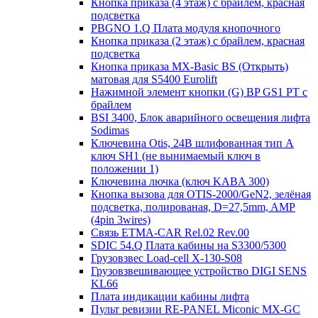
Кнопка приказа (4 этаж) с брайлем, красная
подсветка
PBGNO 1.Q Плата модуля кнопочного
Кнопка приказа (2 этаж) с брайлем, красная
подсветка
Кнопка приказа MX-Basic BS (Открыть)
матовая для S5400 Eurolift
Нажимной элемент кнопки (G) BP GS1 PT с
брайлем
BSI 3400, Блок аварийного освещения лифта
Sodimas
Ключевина Otis, 24В шлифованная тип А
ключ SH1 (не вынимаемый ключ в
положении 1)
Ключевина лючка (ключ KABA 300)
Кнопка вызова для OTIS-2000/GeN2, зелёная
подсветка, полированая, D=27,5mm, AMP
(4pin 3wires)
Связь ETMA-CAR Rel.02 Rev.00
SDIC 54.Q Плата кабины на S3300/5300
Грузовзвес Load-cell X-130-S08
Грузовзвешивающее устройство DIGI SENS
KL66
Плата индикации кабины лифта
Пульт ревизии RE-PANEL Miconic MX-GC