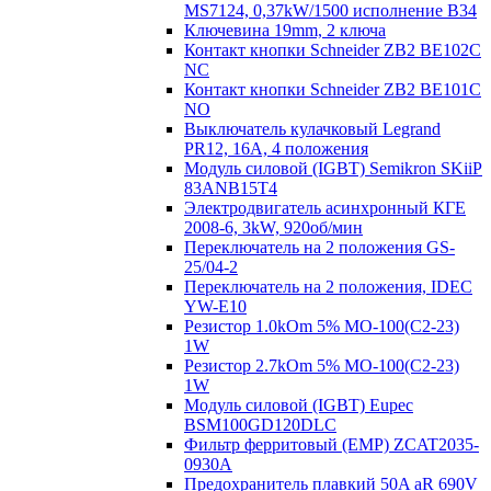
MS7124, 0,37kW/1500 исполнение В34
Ключевина 19mm, 2 ключа
Контакт кнопки Schneider ZB2 BE102C
NC
Контакт кнопки Schneider ZB2 BE101C
NO
Выключатель кулачковый Legrand
PR12, 16A, 4 положения
Модуль силовой (IGBT) Semikron SKiiP
83ANB15T4
Электродвигатель асинхронный КГЕ
2008-6, 3kW, 920об/мин
Переключатель на 2 положения GS-
25/04-2
Переключатель на 2 положения, IDEC
YW-E10
Резистор 1.0kOm 5% МО-100(С2-23)
1W
Резистор 2.7kOm 5% МО-100(С2-23)
1W
Модуль силовой (IGBT) Eupec
BSM100GD120DLC
Фильтр ферритовый (EMP) ZCAT2035-
0930A
Предохранитель плавкий 50A aR 690V