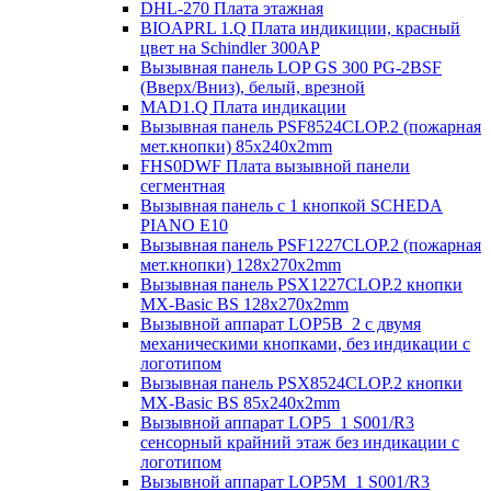
DHL-270 Плата этажная
BIOAPRL 1.Q Плата индикиции, красный
цвет на Schindler 300AP
Вызывная панель LOP GS 300 PG-2BSF
(Вверх/Вниз), белый, врезной
MAD1.Q Плата индикации
Вызывная панель PSF8524CLOP.2 (пожарная
мет.кнопки) 85х240х2mm
FHS0DWF Плата вызывной панели
сегментная
Вызывная панель с 1 кнопкой SCHEDA
PIANO E10
Вызывная панель PSF1227CLOP.2 (пожарная
мет.кнопки) 128х270х2mm
Вызывная панель PSX1227CLOP.2 кнопки
MX-Basic BS 128х270х2mm
Вызывной аппарат LOP5B_2 с двумя
механическими кнопками, без индикации с
логотипом
Вызывная панель PSX8524CLOP.2 кнопки
MX-Basic BS 85х240х2mm
Вызывной аппарат LOP5_1 S001/R3
сенсорный крайний этаж без индикации с
логотипом
Вызывной аппарат LOP5M_1 S001/R3