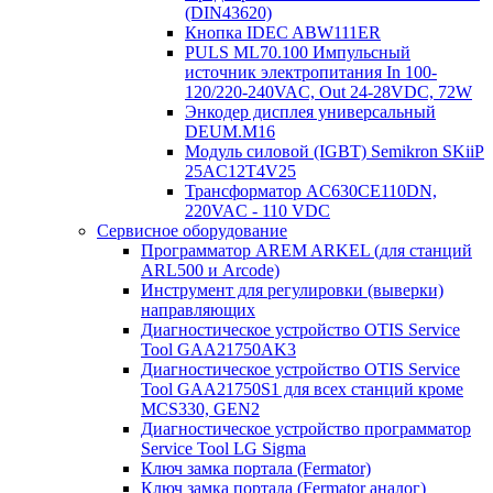
(DIN43620)
Кнопка IDEC ABW111ER
PULS ML70.100 Импульсный
источник электропитания In 100-
120/220-240VAC, Out 24-28VDC, 72W
Энкодер дисплея универсальный
DEUM.M16
Модуль силовой (IGBT) Semikron SKiiP
25AC12T4V25
Трансформатор AC630CE110DN,
220VAC - 110 VDC
Сервисное оборудование
Программатор AREM ARKEL (для станций
ARL500 и Arcode)
Инструмент для регулировки (выверки)
направляющих
Диагностическое устройство OTIS Service
Tool GAA21750AK3
Диагностическое устройство OTIS Service
Tool GAA21750S1 для всех станций кроме
MCS330, GEN2
Диагностическое устройство программатор
Service Tool LG Sigma
Ключ замка портала (Fermator)
Ключ замка портала (Fermator аналог)