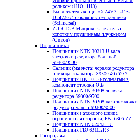
угловой однонаправленный с металл.
роликом (1НО+1НЗ)
Выключатель концевой Z4V7H-11z-
1058/2654 с большим рег. роликом
(Schmersal)
Z-15GD-B Микровыключатель с
коротким пружинным плунжером
(Omron)
Подшипники
Подшипник NTN 30213 U вала
звездочки редуктора большой
S9300/9500
Сальник (манжета) червяка редуктора
привода эскалатора S9300 40х52х7
Подшипник HK 1015 игольчатый в
компонент отводки Otis
Подшипник NTN 30308 червяка
редуктора S9300/9500
Подшипник NTN 30208 вала звездочки
редуктора малый S9300/9500
Подшипник натяжного шкива
ограничителя скорости, FBJ 6305.ZZ
Подшипник NTN 6204.LLU
Подшипник FBJ 6311.2RS
Распродажа