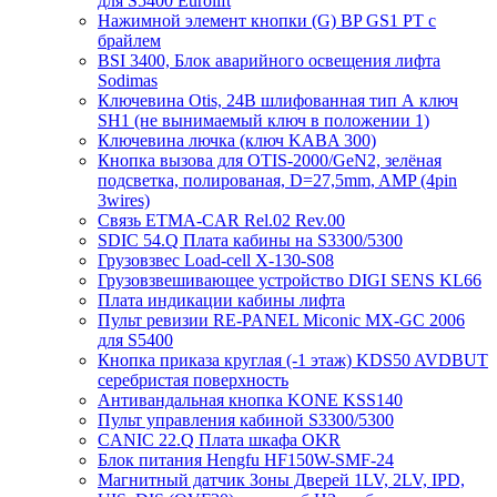
для S5400 Eurolift
Нажимной элемент кнопки (G) BP GS1 PT с
брайлем
BSI 3400, Блок аварийного освещения лифта
Sodimas
Ключевина Otis, 24В шлифованная тип А ключ
SH1 (не вынимаемый ключ в положении 1)
Ключевина лючка (ключ KABA 300)
Кнопка вызова для OTIS-2000/GeN2, зелёная
подсветка, полированая, D=27,5mm, AMP (4pin
3wires)
Связь ETMA-CAR Rel.02 Rev.00
SDIC 54.Q Плата кабины на S3300/5300
Грузовзвес Load-cell X-130-S08
Грузовзвешивающее устройство DIGI SENS KL66
Плата индикации кабины лифта
Пульт ревизии RE-PANEL Miconic MX-GC 2006
для S5400
Кнопка приказа круглая (-1 этаж) KDS50 AVDBUT
серебристая поверхность
Антивандальная кнопка KONE KSS140
Пульт управления кабиной S3300/5300
CANIC 22.Q Плата шкафа OKR
Блок питания Hengfu HF150W-SMF-24
Магнитный датчик Зоны Дверей 1LV, 2LV, IPD,