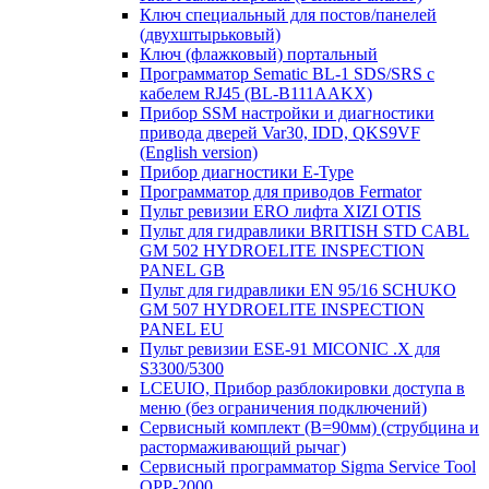
Ключ специальный для постов/панелей
(двухштырьковый)
Ключ (флажковый) портальный
Программатор Sematic BL-1 SDS/SRS с
кабелем RJ45 (BL-B111AAKX)
Прибор SSM настройки и диагностики
привода дверей Var30, IDD, QKS9VF
(English version)
Прибор диагностики E-Type
Программатор для приводов Fermator
Пульт ревизии ERO лифта XIZI OTIS
Пульт для гидравлики BRITISH STD CABL
GM 502 HYDROELITE INSPECTION
PANEL GB
Пульт для гидравлики EN 95/16 SCHUKO
GM 507 HYDROELITE INSPECTION
PANEL EU
Пульт ревизии ESE-91 MICONIC .X для
S3300/5300
LCEUIO, Прибор разблокировки доступа в
меню (без ограничения подключений)
Сервисный комплект (В=90мм) (струбцина и
растормаживающий рычаг)
Сервисный программатор Sigma Service Tool
OPP-2000