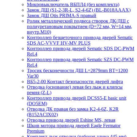
Микровыключатель ВБПЛ4 (без комплекта)
Замок ДШ (S1-2-3R-L, S2-4-6Z) (BL-B018AAAX)
Замок ДШ Otis PRIMA-S правый
Ролик металлический подвеса створок ДК/ДШ с
полиуретановым покрытием (D=72 мм, W=14 мм,
внутр.М10)
Контроллер безщеточного привода дверей Sematiс
SDS AC-VVVF HV-MV PLUS
Контроллер привода дверей Sematic SDS DC-PWM
Rel.4
Контроллер привода дверей Sematic SZS DC-PWM
Rel.4
Тросик бесконечности ДШ L=2879mm BT=1200
Var30
ВБ5-2-00 Контакт безопасности дверей лифта
Отводка (основание) левая без лыж и клипсы
ремня (Z-L)
Контроллер привода дверей DCSS5-E basic unit
(DO5EM)
Отводка ДК правая без замка K2-4-6Z, K2R
(B152ACIX02)
Отводка привода дверей Eshine MS, левая
Шкив мотора привода дверей Eagle Fermator
Premium
Комплект лыж отводки (рабочая длина 445 мм)