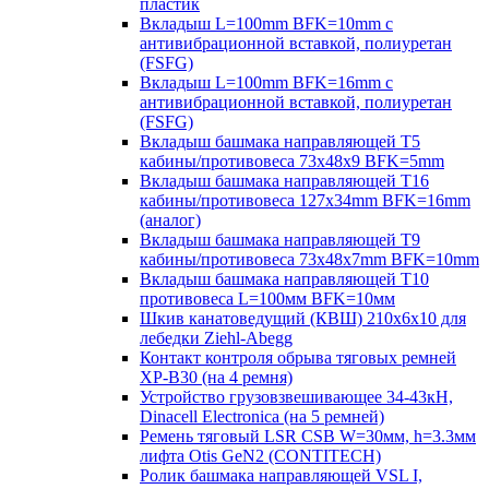
пластик
Вкладыш L=100mm BFK=10mm с
антивибрационной вставкой, полиуретан
(FSFG)
Вкладыш L=100mm BFK=16mm с
антивибрационной вставкой, полиуретан
(FSFG)
Вкладыш башмака направляющей T5
кабины/противовеса 73х48х9 BFK=5mm
Вкладыш башмака направляющей T16
кабины/противовеса 127х34mm BFK=16mm
(аналог)
Вкладыш башмака направляющей T9
кабины/противовеса 73х48х7mm BFK=10mm
Вкладыш башмака направляющей T10
противовеса L=100мм BFK=10мм
Шкив канатоведущий (КВШ) 210х6х10 для
лебедки Ziehl-Abegg
Контакт контроля обрыва тяговых ремней
XP-B30 (на 4 ремня)
Устройство грузовзвешивающее 34-43кН,
Dinacell Electronica (на 5 ремней)
Ремень тяговый LSR CSB W=30мм, h=3.3мм
лифта Otis GeN2 (CONTITECH)
Ролик башмака направляющей VSL I,