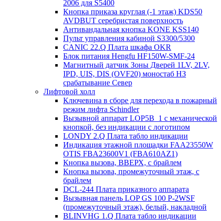
2006 для S5400
Кнопка приказа круглая (-1 этаж) KDS50
AVDBUT серебристая поверхность
Антивандальная кнопка KONE KSS140
Пульт управления кабиной S3300/5300
CANIC 22.Q Плата шкафа OKR
Блок питания Hengfu HF150W-SMF-24
Магнитный датчик Зоны Дверей 1LV, 2LV,
IPD, UIS, DIS (OVF20) моностаб НЗ
срабатывание Cевер
Лифтовой холл
Ключевина в сборе для перехода в пожарный
режим лифта Schindler
Вызывной аппарат LOP5B_1 с механической
кнопкой, без индикации с логотипом
LONDY 2.Q Плата табло индикации
Индикация этажной площадки FAA23550W
OTIS FBA23600V1 (FBA610AZ1)
Кнопка вызова, ВВЕРХ, с брайлем
Кнопка вызова, промежуточный этаж, с
брайлем
DCL-244 Плата приказного аппарата
Вызывная панель LOP GS 100 P-2WSF
(промежуточный этаж), белый, накладной
BLINVHG 1.Q Плата табло индикации