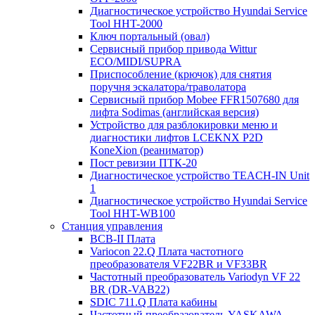
Диагностическое устройство Hyundai Service
Tool HHT-2000
Ключ портальный (овал)
Сервисный прибор привода Wittur
ECO/MIDI/SUPRA
Приспособление (крючок) для снятия
поручня эскалатора/траволатора
Сервисный прибор Mobee FFR1507680 для
лифта Sodimas (английская версия)
Устройство для разблокировки меню и
диагностики лифтов LCEKNX P2D
KoneXion (реаниматор)
Пост ревизии ПТК-20
Диагностическое устройство TEACH-IN Unit
1
Диагностическое устройство Hyundai Service
Tool HHT-WB100
Станция управления
BCB-II Плата
Variocon 22.Q Плата частотного
преобразователя VF22BR и VF33BR
Частотный преобразователь Variodyn VF 22
BR (DR-VAB22)
SDIC 711.Q Плата кабины
Частотный преобразователь YASKAWA