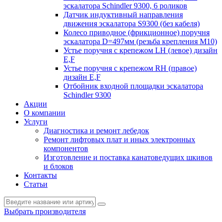
эскалатора Schindler 9300, 6 роликов
Датчик индуктивный направления
движения эскалатора S9300 (без кабеля)
Колесо приводное (фрикционное) поручня
эскалатора D=497мм (резьба крепления M10)
Устье поручня с крепежом LH (левое) дизайн
E,F
Устье поручня с крепежом RH (правое)
дизайн E,F
Отбойник входной площадки эскалатора
Schindler 9300
Акции
О компании
Услуги
Диагностика и ремонт лебедок
Ремонт лифтовых плат и иных электронных
компонентов
Изготовление и поставка канатоведущих шкивов
и блоков
Контакты
Статьи
Выбрать производителя