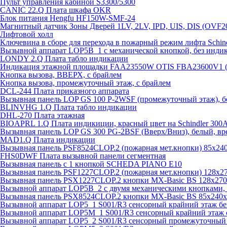
Пульт управления кабиной S3300/5300
CANIC 22.Q Плата шкафа OKR
Блок питания Hengfu HF150W-SMF-24
Магнитный датчик Зоны Дверей 1LV, 2LV, IPD, UIS, DIS (OVF2
Лифтовой холл
Ключевина в сборе для перехода в пожарный режим лифта Schind
Вызывной аппарат LOP5B_1 с механической кнопкой, без инди
LONDY 2.Q Плата табло индикации
Индикация этажной площадки FAA23550W OTIS FBA23600V1 
Кнопка вызова, ВВЕРХ, с брайлем
Кнопка вызова, промежуточный этаж, с брайлем
DCL-244 Плата приказного аппарата
Вызывная панель LOP GS 100 P-2WSF (промежуточный этаж), б
BLINVHG 1.Q Плата табло индикации
DHL-270 Плата этажная
BIOAPRL 1.Q Плата индикиции, красный цвет на Schindler 300
Вызывная панель LOP GS 300 PG-2BSF (Вверх/Вниз), белый, вр
MAD1.Q Плата индикации
Вызывная панель PSF8524CLOP.2 (пожарная мет.кнопки) 85х2
FHS0DWF Плата вызывной панели сегментная
Вызывная панель с 1 кнопкой SCHEDA PIANO E10
Вызывная панель PSF1227CLOP.2 (пожарная мет.кнопки) 128х
Вызывная панель PSX1227CLOP.2 кнопки MX-Basic BS 128х27
Вызывной аппарат LOP5B_2 с двумя механическими кнопками, 
Вызывная панель PSX8524CLOP.2 кнопки MX-Basic BS 85х240
Вызывной аппарат LOP5_1 S001/R3 сенсорный крайний этаж бе
Вызывной аппарат LOP5M_1 S001/R3 сенсорный крайний этаж 
Вызывной аппарат LOP5_2 S001/R3 сенсорный промежуточный 