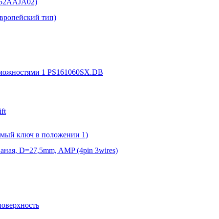
152AAJA02)
Европейский тип)
зможностями 1 PS161060SX.DB
ft
емый ключ в положении 1)
аная, D=27,5mm, AMP (4pin 3wires)
поверхность