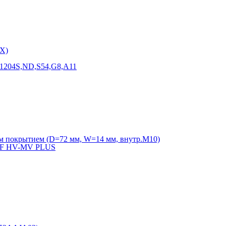
X)
F1204S,ND,S54,G8,A11
м покрытием (D=72 мм, W=14 мм, внутр.М10)
VVF HV-MV PLUS