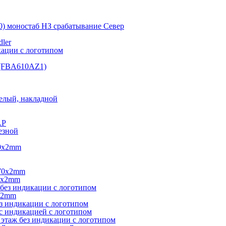
0) моностаб НЗ срабатывание Cевер
ler
кации с логотипом
(FBA610AZ1)
елый, накладной
AP
езной
40х2mm
270х2mm
0х2mm
без индикации с логотипом
х2mm
з индикации с логотипом
с индикацией с логотипом
этаж без индикации с логотипом