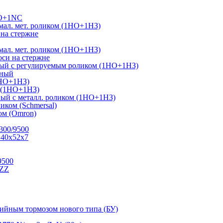
NO+1NC
ал. мет. роликом (1НО+1НЗ)
на стержне
ал. мет. роликом (1НО+1НЗ)
си на стержне
ный с регулируемым роликом (1НО+1НЗ)
тный
1НО+1НЗ)
г (1НО+1НЗ)
ый с металл. роликом (1НО+1НЗ)
иком (Schmersal)
м (Omron)
300/9500
 40х52х7
9500
.ZZ
рийным тормозом нового типа (БУ)