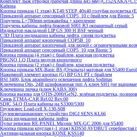
Комплект лыж отводки (рабочая длина 445 мм) (C152AAKA+C
Кабина
Кнопка приказа (1 этаж) KT40 STEP, 40х40 голубая подсветка (
Приказной аппарат сенсорный COP5_10 с брайлем для Bionic 5
Поручень L=780mm нержавейка + крепление
Поручень кабины лифта боковой S001 R3 окрашеный серый
Индикатор накладной LIP GS 300 H BSF черный
C3D Плата индикации кабины лифта, синяя подсветка
Приказной аппарат кнопочный COP5B_10
Приказной аппарат кнопочный для людей с ограниченными во
Приказной аппарат сенсорный COP5_10 для Bionic 5
Кнопка приказа (4 этаж) с брайлем, красная подсветка
PBGNO 1.Q Плата модуля кнопочного
Кнопка приказа (2 этаж) с брайлем, красная подсветка
Кнопка приказа MX-Basic BS (Открыть) матовая для S5400 Euroli
Нажимной элемент кнопки (G) BP GS1 PT с брайлем
BSI 3400, Блок аварийного освещения лифта Sodimas
Ключевина Otis, 24В шлифованная тип А ключ SH1 (не вынима
Ключевина лючка (ключ KABA 300)
Кнопка вызова для OTIS-2000/GeN2, зелёная подсветка, полиров
Связь ETMA-CAR Rel.02 Rev.00
SDIC 54.Q Плата кабины на S3300/5300
Грузовзвес Load-cell X-130-S08
Грузовзвешивающее устройство DIGI SENS KL66
Плата индикации кабины лифта
Пульт ревизии RE-PANEL Miconic MX-GC 2006 для S5400
Кнопка приказа круглая (-1 этаж) KDS50 AVDBUT серебристая 
Антивандальная кнопка KONE KSS140