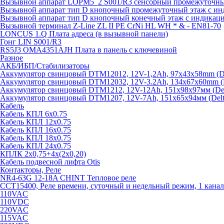
Вызывной аппарат LOPM5_2 S001/R3 сенсорный промежуточный
Вызывной аппарат тип D кнопочный промежуточный этаж с ин
Вызывной аппарат тип D кнопочный конечный этаж с индикац
Вызывной терминал Z-Line ZL II PE CrNi HL WH * & - EN81-70
LONCUS 1.Q Плата адреса (в вызывной панели)
Гонг LIN S001/R3
RS5J3 OMA4351AJH Плата в панель с ключевиной
Разное
АКБ/ИБП/Стабилизаторы
Аккумулятор свинцовый DTM12012, 12V-1,2Ah, 97х43х58mm (Del
Аккумулятор свинцовый DTM12032, 12V-3.2Ah, 134x67x60mm (De
Аккумулятор свинцовый DTM1212, 12V-12Ah, 151х98х97мм (Delt
Аккумулятор свинцовый DTM1207, 12V-7Ah, 151х65х94мм (Delta
Кабель
Кабель КПЛ 6х0.75
Кабель КПЛ 12х0.75
Кабель КПЛ 16х0.75
Кабель КПЛ 18х0.75
Кабель КПЛ 24х0.75
КПЛК 2х0,75+4х(2х0,20)
Кабель подвесной лифта Otis
Контакторы, Реле
NR4-63G 12-18A CHINT Тепловое реле
CCT15400, Реле времени, суточный и недельный режим, 1 канал
110VAC
110VDC
220VAC
115VAC