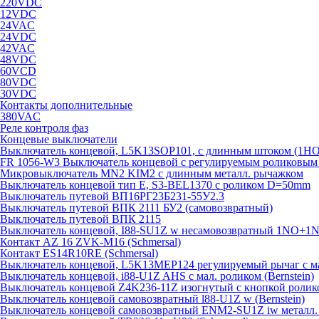
220VDC
12VDC
24VAC
24VDC
42VAC
48VDC
60VCD
80VDC
30VDC
Контакты дополнительные
380VAC
Реле контроля фаз
Концевые выключатели
Выключатель концевой, L5K13SOP101, с длинным штоком (1Н
FR 1056-W3 Выключатель концевой с регулируемым роликовым то
Микровыключатель MN2 KIM2 с длинным металл. рычажком
Выключатель концевой тип Е, S3-BEL1370 с роликом D=50mm
Выключатель путевой ВП16РГ23Б231-55У2.3
Выключатель путевой ВПК 2111 БУ2 (самовозвратный)
Выключатель путевой ВПК 2115
Выключатель концевой, I88-SU1Z w несамовозвратный 1NO+1NC
Контакт AZ 16 ZVK-M16 (Schmersal)
Контакт ES14R10RE (Schmersal)
Выключатель концевой, L5K13MEP124 регулируемый рычаг с м
Выключатель концевой, i88-U1Z AHS с мал. роликом (Bernstein)
Выключатель концевой Z4K236-11Z изогнутый с кнопкой ролик
Выключатель концевой самовозвратный l88-U1Z w (Bernstein)
Выключатель концевой самовозвратный ENM2-SU1Z iw металл. к