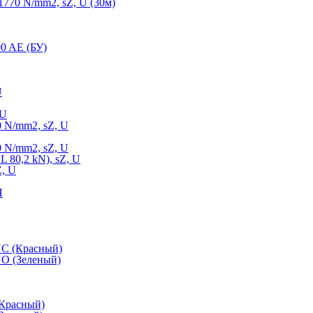
770 N/mm2, sZ, U (30м)
0 AE (БУ)
U
 U
 N/mm2, sZ, U
 N/mm2, sZ, U
 80,2 kN), sZ, U
Z, U
Н
NC (Красный)
O (Зеленый)
(Красный)