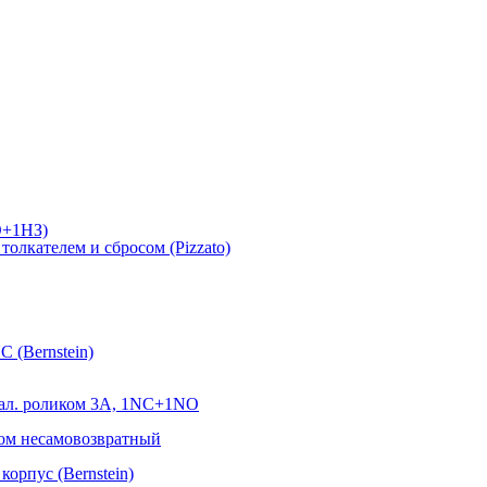
О+1НЗ)
лкателем и сбросом (Pizzato)
 (Bernstein)
ал. роликом 3А, 1NC+1NO
ом несамовозвратный
орпус (Bernstein)