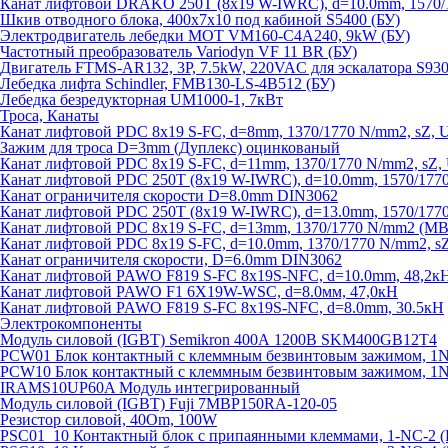
Канат лифтовой DRAKO 250T (8x19 W-IWRC), d=10.0mm, 1570/1
Шкив отводного блока, 400х7х10 под кабиной S5400 (БУ)
Электродвигатель лебедки MOT VM160-C4A240, 9kW (БУ)
Частотный преобразователь Variodyn VF 11 BR (БУ)
Двигатель FTMS-AR132, 3P, 7.5kW, 220VAC для эскалатора S930
Лебедка лифта Schindler, FMB130-LS-4B512 (БУ)
Лебедка безредукторная UM1000-1, 7кВт
Троса, Канаты
Канат лифтовой PDC 8x19 S-FC, d=8mm, 1370/1770 N/mm2, sZ, 
Зажим для троса D=3mm (Дуплекс) оцинкованый
Канат лифтовой PDC 8x19 S-FC, d=11mm, 1370/1770 N/mm2, sZ,
Канат лифтовой PDC 250T (8x19 W-IWRC), d=10.0mm, 1570/1770
Канат ограничителя скорости D=8.0mm DIN3062
Канат лифтовой PDC 250T (8x19 W-IWRC), d=13.0mm, 1570/1770
Канат лифтовой PDC 8х19 S-FC, d=13mm, 1370/1770 N/mm2 (MBL
Канат лифтовой PDC 8x19 S-FC, d=10.0mm, 1370/1770 N/mm2, s
Канат ограничителя скорости, D=6.0mm DIN3062
Канат лифтовой PAWO F819 S-FC 8х19S-NFC, d=10.0mm, 48,2к
Канат лифтовой PAWO F1 6X19W-WSC, d=8.0мм, 47,0кН
Канат лифтовой PAWO F819 S-FC 8х19S-NFC, d=8.0mm, 30.5кН
Электрокомпоненты
Модуль силовой (IGBT) Semikron 400А 1200В SKM400GB12T4
PCW01 Блок контактный с клеммным безвинтовым зажимом, 1
PCW10 Блок контактный с клеммным безвинтовым зажимом, 1N
IRAMS10UP60A Модуль интегрированный
Модуль силовой (IGBT) Fuji 7MBP150RA-120-05
Резистор силовой, 40Om, 100W
PSC01_10 Контактный блок с припаянными клеммами, 1-NC-2 