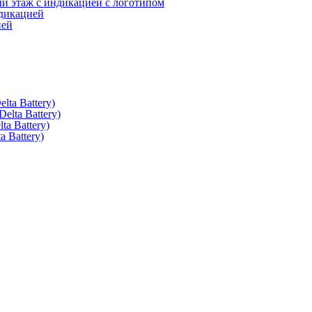
 этаж с индикацией с логотипом
дикацией
ией
ta Battery)
lta Battery)
a Battery)
 Battery)