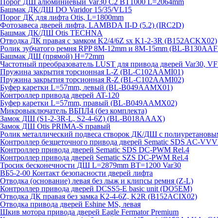
Порог ДШ алюминиевый Var30 C2 BT1000 L=2064mm
Башмак ДК/ДШ DO Varidor 15/35/VL15
Порог ДК для лифта Otis, L=1800mm
Фотозавеса дверей лифта, LAMBDA II-D (5.2) (IRC2D)
Башмак ДК/ДШ Otis TECHNA
Отводка ДК правая с замком K2/4/6Z sx K1-2-3R (B152ACKX02)
Ролик зубчатого ремня RPP 8M-12mm и 8M-15mm (BL-B130AAF
Башмак ДШ (прямой) H=72mm
Частотный преобразователь LUST для привода дверей Var30, V
Пружина закрытия торсионная L-Z (BL-C102AAMI01)
Пружина закрытия торсионная R-Z (BL-C102AAMI02)
Буфер каретки L=57mm, левый (BL-B049AAMX01)
Контроллер привода дверей AT-120
Буфер каретки L=57mm, правый (BL-B049AAMX02)
Микровыключатель ВБПЛ4 (без комплекта)
Замок ДШ (S1-2-3R-L, S2-4-6Z) (BL-B018AAAX)
Замок ДШ Otis PRIMA-S правый
Ролик металлический подвеса створок ДК/ДШ с полиуретановы
Контроллер безщеточного привода дверей Sematiс SDS AC-V
Контроллер привода дверей Sematic SDS DC-PWM Rel.4
Контроллер привода дверей Sematic SZS DC-PWM Rel.4
Тросик бесконечности ДШ L=2879mm BT=1200 Var30
ВБ5-2-00 Контакт безопасности дверей лифта
Отводка (основание) левая без лыж и клипсы ремня (Z-L)
Контроллер привода дверей DCSS5-E basic unit (DO5EM)
Отводка ДК правая без замка K2-4-6Z, K2R (B152ACIX02)
Отводка привода дверей Eshine MS, левая
Шкив мотора привода дверей Eagle Fermator Premium