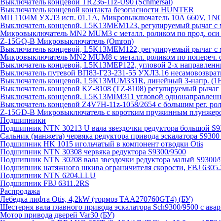
Выключатель концевой TR236-11z-U90 (Schmersal)
Выключатель концевой контакта безопасности HUNTER
МП 1104М УХЛ3 исп. 01.1А, Микровыключатель 10А 660V, 1
Выключатель концевой, L5K13MEM123, регулируемый рычаг с м
Микровыключатель MN2 MUM3 с металл. роликом по прод. оси 
Z-15GQ-B Микровыключатель (Omron)
Выключатель концевой, L5K13MEM122, регулируемый рычаг с м
Микровыключатель MN2 MUM8 с металл. роликом по попереч. о
Выключатель концевой, L5K13MEP122, угловой 2-х направлен
Выключатель путевой ВП83-Г23-231-55 УХЛ3.16 несамовозвра
Выключатель концевой, L5K13MUM331R, линейный 3-напр. (
Выключатель концевой KZ-8108 (TZ-8108) регулируемый рыча
Выключатель концевой, L5K13MIM311 угловой однонаправленн
Выключатель концевой Z4V7H-11z-1058/2654 с большим рег. рол
Z-15GD-B Микровыключатель с коротким пружинным плунжеро
Подшипники
Подшипник NTN 30213 U вала звездочки редуктора большой S9
Сальник (манжета) червяка редуктора привода эскалатора S9300
Подшипник HK 1015 игольчатый в компонент отводки Otis
Подшипник NTN 30308 червяка редуктора S9300/9500
Подшипник NTN 30208 вала звездочки редуктора малый S9300/
Подшипник натяжного шкива ограничителя скорости, FBJ 6305
Подшипник NTN 6204.LLU
Подшипник FBJ 6311.2RS
Распродажа
Лебедка лифта Otis, 4,2kW (тормоз TAA270760GT4) (БУ)
Шестерня вала главного привода эскалатора Sch9300/9500 с ава
Мотор привода дверей Var30 (БУ)