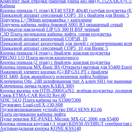
Комплект лыж отводки (рабочая длина 445 мм) (C152AAKA+C
Кабина
Кнопка приказа (1 этаж) KT40 STEP, 40х40 голубая подсветка (
Приказной аппарат сенсорный COP5_10 с брайлем для Bionic 5
Поручень L=780mm нержавейка + крепление
Поручень кабины лифта боковой S001 R3 окрашеный серый
Индикатор накладной LIP GS 300 H BSF черный
C3D Плата индикации кабины лифта, синяя подсветка
Приказной аппарат кнопочный COP5B_10
Приказной аппарат кнопочный для людей с ограниченными во
Приказной аппарат сенсорный COP5_10 для Bionic 5
Кнопка приказа (4 этаж) с брайлем, красная подсветка
PBGNO 1.Q Плата модуля кнопочного
Кнопка приказа (2 этаж) с брайлем, красная подсветка
Кнопка приказа MX-Basic BS (Открыть) матовая для S5400 Euroli
Нажимной элемент кнопки (G) BP GS1 PT с брайлем
BSI 3400, Блок аварийного освещения лифта Sodimas
Ключевина Otis, 24В шлифованная тип А ключ SH1 (не вынима
Ключевина лючка (ключ KABA 300)
Кнопка вызова для OTIS-2000/GeN2, зелёная подсветка, полиров
Связь ETMA-CAR Rel.02 Rev.00
SDIC 54.Q Плата кабины на S3300/5300
Грузовзвес Load-cell X-130-S08
Грузовзвешивающее устройство DIGI SENS KL66
Плата индикации кабины лифта
Пульт ревизии RE-PANEL Miconic MX-GC 2006 для S5400
Кнопка приказа круглая (-1 этаж) KDS50 AVDBUT серебристая 
Антивандальная кнопка KONE KSS140