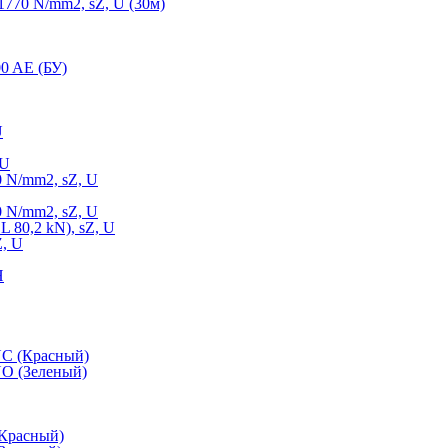
770 N/mm2, sZ, U (30м)
0 AE (БУ)
U
 U
 N/mm2, sZ, U
 N/mm2, sZ, U
 80,2 kN), sZ, U
Z, U
Н
NC (Красный)
O (Зеленый)
(Красный)