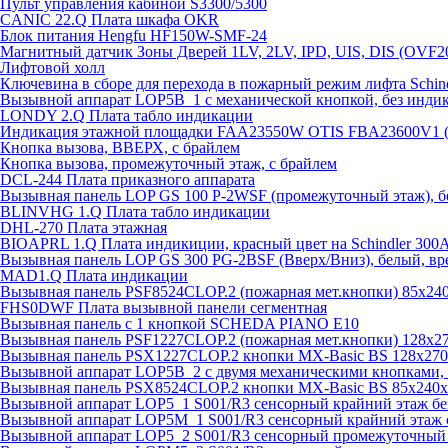
Пульт управления кабиной S3300/5300
CANIC 22.Q Плата шкафа OKR
Блок питания Hengfu HF150W-SMF-24
Магнитный датчик Зоны Дверей 1LV, 2LV, IPD, UIS, DIS (OVF2
Лифтовой холл
Ключевина в сборе для перехода в пожарный режим лифта Schind
Вызывной аппарат LOP5B_1 с механической кнопкой, без инди
LONDY 2.Q Плата табло индикации
Индикация этажной площадки FAA23550W OTIS FBA23600V1 
Кнопка вызова, ВВЕРХ, с брайлем
Кнопка вызова, промежуточный этаж, с брайлем
DCL-244 Плата приказного аппарата
Вызывная панель LOP GS 100 P-2WSF (промежуточный этаж), б
BLINVHG 1.Q Плата табло индикации
DHL-270 Плата этажная
BIOAPRL 1.Q Плата индикиции, красный цвет на Schindler 300
Вызывная панель LOP GS 300 PG-2BSF (Вверх/Вниз), белый, вр
MAD1.Q Плата индикации
Вызывная панель PSF8524CLOP.2 (пожарная мет.кнопки) 85х2
FHS0DWF Плата вызывной панели сегментная
Вызывная панель с 1 кнопкой SCHEDA PIANO E10
Вызывная панель PSF1227CLOP.2 (пожарная мет.кнопки) 128х
Вызывная панель PSX1227CLOP.2 кнопки MX-Basic BS 128х27
Вызывной аппарат LOP5B_2 с двумя механическими кнопками, 
Вызывная панель PSX8524CLOP.2 кнопки MX-Basic BS 85х240
Вызывной аппарат LOP5_1 S001/R3 сенсорный крайний этаж бе
Вызывной аппарат LOP5M_1 S001/R3 сенсорный крайний этаж 
Вызывной аппарат LOP5_2 S001/R3 сенсорный промежуточный 