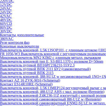
220VDC
12VDC
24VAC
24VDC
42VAC
48VDC
60VCD
80VDC
30VDC
Контакты дополнительные
380VAC
Реле контроля фаз
Концевые выключатели
Выключатель концевой, L5K13SOP101, с длинным штоком (1Н
FR 1056-W3 Выключатель концевой с регулируемым роликовым то
Микровыключатель MN2 KIM2 с длинным металл. рычажком
Выключатель концевой тип Е, S3-BEL1370 с роликом D=50mm
Выключатель путевой ВП16РГ23Б231-55У2.3
Выключатель путевой ВПК 2111 БУ2 (самовозвратный)
Выключатель путевой ВПК 2115
Выключатель концевой, I88-SU1Z w несамовозвратный 1NO+1NC
Контакт AZ 16 ZVK-M16 (Schmersal)
Контакт ES14R10RE (Schmersal)
Выключатель концевой, L5K13MEP124 регулируемый рычаг с м
Выключатель концевой, i88-U1Z AHS с мал. роликом (Bernstein)
Выключатель концевой Z4K236-11Z изогнутый с кнопкой ролик
Выключатель концевой самовозвратный l88-U1Z w (Bernstein)
Выключатель концевой самовозвратный ENM2-SU1Z iw металл. к