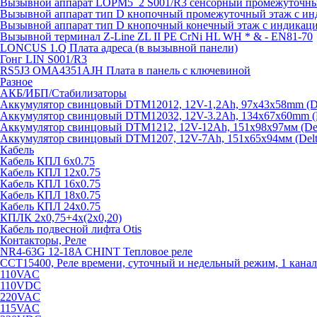
Вызывной аппарат LOPM5_2 S001/R3 сенсорный промежуточный
Вызывной аппарат тип D кнопочный промежуточный этаж с ин
Вызывной аппарат тип D кнопочный конечный этаж с индикац
Вызывной терминал Z-Line ZL II PE CrNi HL WH * & - EN81-70
LONCUS 1.Q Плата адреса (в вызывной панели)
Гонг LIN S001/R3
RS5J3 OMA4351AJH Плата в панель с ключевиной
Разное
АКБ/ИБП/Стабилизаторы
Аккумулятор свинцовый DTM12012, 12V-1,2Ah, 97х43х58mm (Del
Аккумулятор свинцовый DTM12032, 12V-3.2Ah, 134x67x60mm (De
Аккумулятор свинцовый DTM1212, 12V-12Ah, 151х98х97мм (Delt
Аккумулятор свинцовый DTM1207, 12V-7Ah, 151х65х94мм (Delta
Кабель
Кабель КПЛ 6х0.75
Кабель КПЛ 12х0.75
Кабель КПЛ 16х0.75
Кабель КПЛ 18х0.75
Кабель КПЛ 24х0.75
КПЛК 2х0,75+4х(2х0,20)
Кабель подвесной лифта Otis
Контакторы, Реле
NR4-63G 12-18A CHINT Тепловое реле
CCT15400, Реле времени, суточный и недельный режим, 1 канал
110VAC
110VDC
220VAC
115VAC