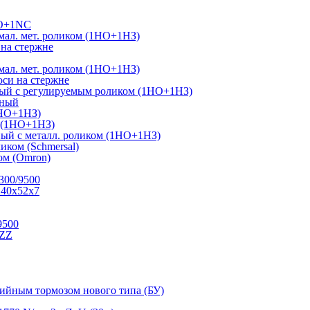
NO+1NC
ал. мет. роликом (1НО+1НЗ)
на стержне
ал. мет. роликом (1НО+1НЗ)
си на стержне
ный с регулируемым роликом (1НО+1НЗ)
тный
1НО+1НЗ)
г (1НО+1НЗ)
ый с металл. роликом (1НО+1НЗ)
иком (Schmersal)
м (Omron)
300/9500
 40х52х7
9500
.ZZ
рийным тормозом нового типа (БУ)