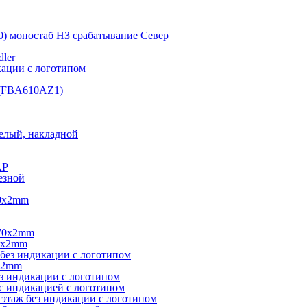
0) моностаб НЗ срабатывание Cевер
ler
кации с логотипом
(FBA610AZ1)
елый, накладной
AP
езной
40х2mm
270х2mm
0х2mm
без индикации с логотипом
х2mm
з индикации с логотипом
с индикацией с логотипом
этаж без индикации с логотипом