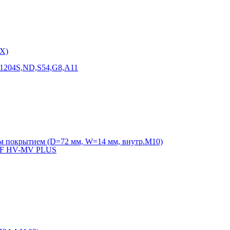
X)
F1204S,ND,S54,G8,A11
м покрытием (D=72 мм, W=14 мм, внутр.М10)
VVF HV-MV PLUS