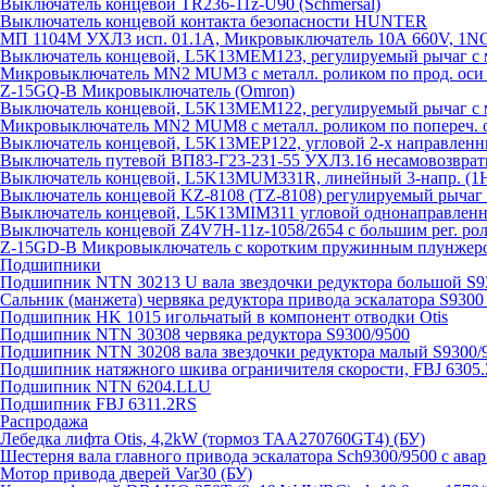
Выключатель концевой TR236-11z-U90 (Schmersal)
Выключатель концевой контакта безопасности HUNTER
МП 1104М УХЛ3 исп. 01.1А, Микровыключатель 10А 660V, 1
Выключатель концевой, L5K13MEM123, регулируемый рычаг с м
Микровыключатель MN2 MUM3 с металл. роликом по прод. оси 
Z-15GQ-B Микровыключатель (Omron)
Выключатель концевой, L5K13MEM122, регулируемый рычаг с м
Микровыключатель MN2 MUM8 с металл. роликом по попереч. о
Выключатель концевой, L5K13MEP122, угловой 2-х направлен
Выключатель путевой ВП83-Г23-231-55 УХЛ3.16 несамовозвра
Выключатель концевой, L5K13MUM331R, линейный 3-напр. (
Выключатель концевой KZ-8108 (TZ-8108) регулируемый рыча
Выключатель концевой, L5K13MIM311 угловой однонаправленн
Выключатель концевой Z4V7H-11z-1058/2654 с большим рег. рол
Z-15GD-B Микровыключатель с коротким пружинным плунжеро
Подшипники
Подшипник NTN 30213 U вала звездочки редуктора большой S9
Сальник (манжета) червяка редуктора привода эскалатора S9300
Подшипник HK 1015 игольчатый в компонент отводки Otis
Подшипник NTN 30308 червяка редуктора S9300/9500
Подшипник NTN 30208 вала звездочки редуктора малый S9300/
Подшипник натяжного шкива ограничителя скорости, FBJ 6305
Подшипник NTN 6204.LLU
Подшипник FBJ 6311.2RS
Распродажа
Лебедка лифта Otis, 4,2kW (тормоз TAA270760GT4) (БУ)
Шестерня вала главного привода эскалатора Sch9300/9500 с ава
Мотор привода дверей Var30 (БУ)