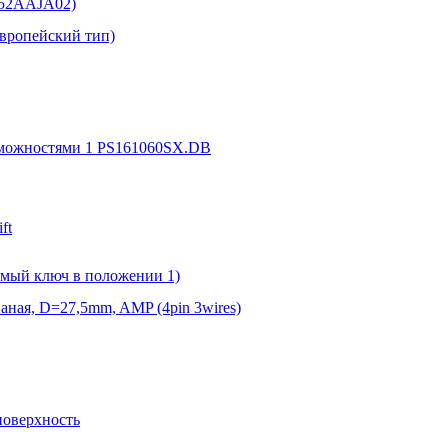
152AAJA02)
Европейский тип)
зможностями 1 PS161060SX.DB
ft
емый ключ в положении 1)
аная, D=27,5mm, AMP (4pin 3wires)
поверхность