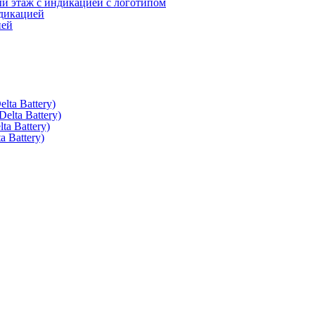
 этаж с индикацией с логотипом
дикацией
ией
ta Battery)
lta Battery)
a Battery)
 Battery)