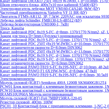
Канат лифтовой DRAKO 250T (8x19 W-IWRC), d=10.0mm, 1570/1
Шкив отводного блока, 400х7х10 под кабиной S5400 (БУ)
Электродвигатель лебедки MOT VM160-C4A240, 9kW (БУ)
Частотный преобразователь Variodyn VF 11 BR (БУ)
Двигатель FTMS-AR132, 3P, 7.5kW, 220VAC для эскалатора S930
Лебедка лифта Schindler, FMB130-LS-4B512 (БУ)
Лебедка безредукторная UM1000-1, 7кВт
Троса, Канаты
Канат лифтовой PDC 8x19 S-FC, d=8mm, 1370/1770 N/mm2, sZ, 
Зажим для троса D=3mm (Дуплекс) оцинкованый
Канат лифтовой PDC 8x19 S-FC, d=11mm, 1370/1770 N/mm2, sZ,
Канат лифтовой PDC 250T (8x19 W-IWRC), d=10.0mm, 1570/1770
Канат ограничителя скорости D=8.0mm DIN3062
Канат лифтовой PDC 250T (8x19 W-IWRC), d=13.0mm, 1570/1770
Канат лифтовой PDC 8х19 S-FC, d=13mm, 1370/1770 N/mm2 (MBL
Канат лифтовой PDC 8x19 S-FC, d=10.0mm, 1370/1770 N/mm2, s
Канат ограничителя скорости, D=6.0mm DIN3062
Канат лифтовой PAWO F819 S-FC 8х19S-NFC, d=10.0mm, 48,2к
Канат лифтовой PAWO F1 6X19W-WSC, d=8.0мм, 47,0кН
Канат лифтовой PAWO F819 S-FC 8х19S-NFC, d=8.0mm, 30.5кН
Электрокомпоненты
Модуль силовой (IGBT) Semikron 400А 1200В SKM400GB12T4
PCW01 Блок контактный с клеммным безвинтовым зажимом, 1
PCW10 Блок контактный с клеммным безвинтовым зажимом, 1N
IRAMS10UP60A Модуль интегрированный
Модуль силовой (IGBT) Fuji 7MBP150RA-120-05
Резистор силовой, 40Om, 100W
PSC01_10 Контактный блок с припаянными клеммами, 1-NC-2 