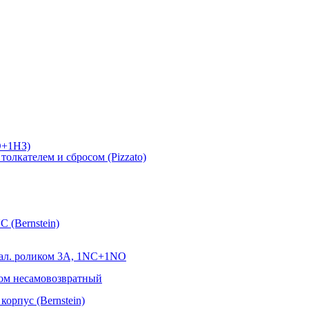
О+1НЗ)
лкателем и сбросом (Pizzato)
 (Bernstein)
ал. роликом 3А, 1NC+1NO
ом несамовозвратный
орпус (Bernstein)