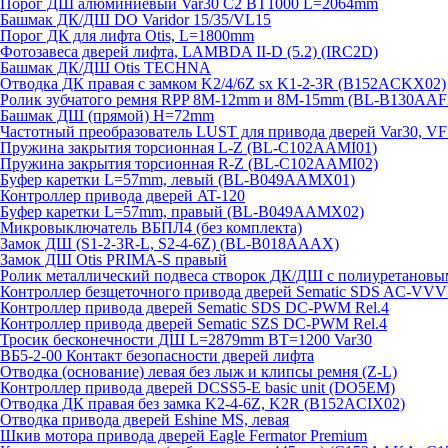
Порог ДШ алюминиевый Var30 C2 BT1000 L=2064mm
Башмак ДК/ДШ DO Varidor 15/35/VL15
Порог ДК для лифта Otis, L=1800mm
Фотозавеса дверей лифта, LAMBDA II-D (5.2) (IRC2D)
Башмак ДК/ДШ Otis TECHNA
Отводка ДК правая с замком K2/4/6Z sx K1-2-3R (B152ACKX02)
Ролик зубчатого ремня RPP 8M-12mm и 8M-15mm (BL-B130AAF
Башмак ДШ (прямой) H=72mm
Частотный преобразователь LUST для привода дверей Var30, V
Пружина закрытия торсионная L-Z (BL-C102AAMI01)
Пружина закрытия торсионная R-Z (BL-C102AAMI02)
Буфер каретки L=57mm, левый (BL-B049AAMX01)
Контроллер привода дверей AT-120
Буфер каретки L=57mm, правый (BL-B049AAMX02)
Микровыключатель ВБПЛ4 (без комплекта)
Замок ДШ (S1-2-3R-L, S2-4-6Z) (BL-B018AAAX)
Замок ДШ Otis PRIMA-S правый
Ролик металлический подвеса створок ДК/ДШ с полиуретановы
Контроллер безщеточного привода дверей Sematiс SDS AC-V
Контроллер привода дверей Sematic SDS DC-PWM Rel.4
Контроллер привода дверей Sematic SZS DC-PWM Rel.4
Тросик бесконечности ДШ L=2879mm BT=1200 Var30
ВБ5-2-00 Контакт безопасности дверей лифта
Отводка (основание) левая без лыж и клипсы ремня (Z-L)
Контроллер привода дверей DCSS5-E basic unit (DO5EM)
Отводка ДК правая без замка K2-4-6Z, K2R (B152ACIX02)
Отводка привода дверей Eshine MS, левая
Шкив мотора привода дверей Eagle Fermator Premium