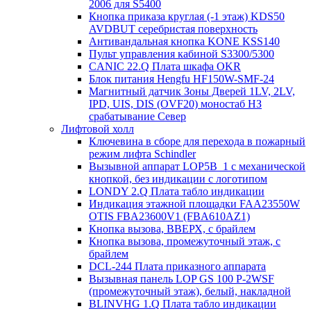
2006 для S5400
Кнопка приказа круглая (-1 этаж) KDS50
AVDBUT серебристая поверхность
Антивандальная кнопка KONE KSS140
Пульт управления кабиной S3300/5300
CANIC 22.Q Плата шкафа OKR
Блок питания Hengfu HF150W-SMF-24
Магнитный датчик Зоны Дверей 1LV, 2LV,
IPD, UIS, DIS (OVF20) моностаб НЗ
срабатывание Cевер
Лифтовой холл
Ключевина в сборе для перехода в пожарный
режим лифта Schindler
Вызывной аппарат LOP5B_1 с механической
кнопкой, без индикации с логотипом
LONDY 2.Q Плата табло индикации
Индикация этажной площадки FAA23550W
OTIS FBA23600V1 (FBA610AZ1)
Кнопка вызова, ВВЕРХ, с брайлем
Кнопка вызова, промежуточный этаж, с
брайлем
DCL-244 Плата приказного аппарата
Вызывная панель LOP GS 100 P-2WSF
(промежуточный этаж), белый, накладной
BLINVHG 1.Q Плата табло индикации