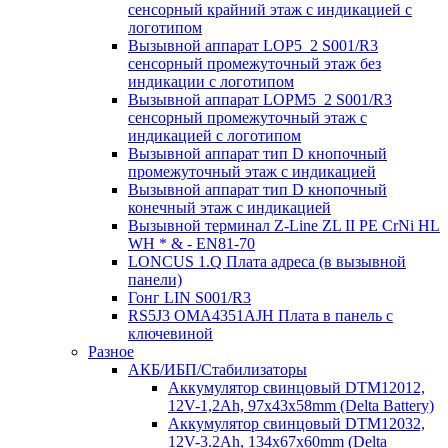
сенсорный крайний этаж с индикацией с
логотипом
Вызывной аппарат LOP5_2 S001/R3
сенсорный промежуточный этаж без
индикации с логотипом
Вызывной аппарат LOPM5_2 S001/R3
сенсорный промежуточный этаж с
индикацией с логотипом
Вызывной аппарат тип D кнопочный
промежуточный этаж с индикацией
Вызывной аппарат тип D кнопочный
конечный этаж с индикацией
Вызывной терминал Z-Line ZL II PE CrNi HL
WH * & - EN81-70
LONCUS 1.Q Плата адреса (в вызывной
панели)
Гонг LIN S001/R3
RS5J3 OMA4351AJH Плата в панель с
ключевиной
Разное
АКБ/ИБП/Стабилизаторы
Аккумулятор свинцовый DTM12012,
12V-1,2Ah, 97х43х58mm (Delta Battery)
Аккумулятор свинцовый DTM12032,
12V-3.2Ah, 134x67x60mm (Delta