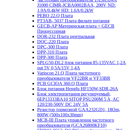
J1000 CIMR-JCBA0002BAA, 200V ND:
1.9A/0.4kW HD: 1.6A/0.2kW
PEBO 22.Q Плата
РТ3АВ- 5037 Плата фильтр питания
GECB-AP Материнская плата + GECB
Процессорная
DOR-232 Плата центральная
DOC-220 Плата
DPC-300 Плата
DPP-310 Плата
DPP-300 Плата
SPLG50-DL2 блок питания 85-135VAC 1,2А
out 5V 0,5А/15V 1,4А
Variocon 21.Q Плата частотного
преобразователя VF22BR и VF33BR
PCB GCIOA 360.Q Плата
Блок питания Hengfu HF150W-SDR-26A
Блок электропитания регулируемый,
6EP13333BA10 SITOP PSU200M 5 A, AC
120/230-500V DC 24V 5A
Резистор тормозной GAA232GD1, 18Om,
800W (500x100x30mm)
MCB-III Плата управления частотного
преобразователя (GCA26800KF10)