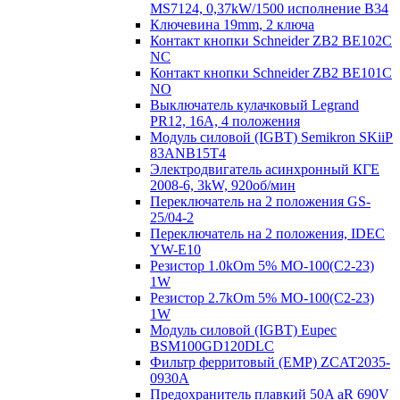
MS7124, 0,37kW/1500 исполнение В34
Ключевина 19mm, 2 ключа
Контакт кнопки Schneider ZB2 BE102C
NC
Контакт кнопки Schneider ZB2 BE101C
NO
Выключатель кулачковый Legrand
PR12, 16A, 4 положения
Модуль силовой (IGBT) Semikron SKiiP
83ANB15T4
Электродвигатель асинхронный КГЕ
2008-6, 3kW, 920об/мин
Переключатель на 2 положения GS-
25/04-2
Переключатель на 2 положения, IDEC
YW-E10
Резистор 1.0kOm 5% МО-100(С2-23)
1W
Резистор 2.7kOm 5% МО-100(С2-23)
1W
Модуль силовой (IGBT) Eupec
BSM100GD120DLC
Фильтр ферритовый (EMP) ZCAT2035-
0930A
Предохранитель плавкий 50A aR 690V