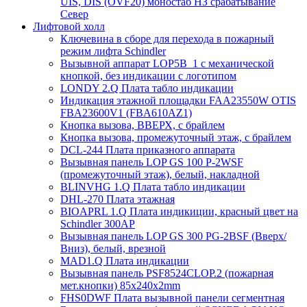
UIS, DIS (OVF20) моностаб НЗ срабатывание
Cевер
Лифтовой холл
Ключевина в сборе для перехода в пожарный
режим лифта Schindler
Вызывной аппарат LOP5B_1 с механической
кнопкой, без индикации с логотипом
LONDY 2.Q Плата табло индикации
Индикация этажной площадки FAA23550W OTIS
FBA23600V1 (FBA610AZ1)
Кнопка вызова, ВВЕРХ, с брайлем
Кнопка вызова, промежуточный этаж, с брайлем
DCL-244 Плата приказного аппарата
Вызывная панель LOP GS 100 P-2WSF
(промежуточный этаж), белый, накладной
BLINVHG 1.Q Плата табло индикации
DHL-270 Плата этажная
BIOAPRL 1.Q Плата индикиции, красный цвет на
Schindler 300AP
Вызывная панель LOP GS 300 PG-2BSF (Вверх/
Вниз), белый, врезной
MAD1.Q Плата индикации
Вызывная панель PSF8524CLOP.2 (пожарная
мет.кнопки) 85х240х2mm
FHS0DWF Плата вызывной панели сегментная