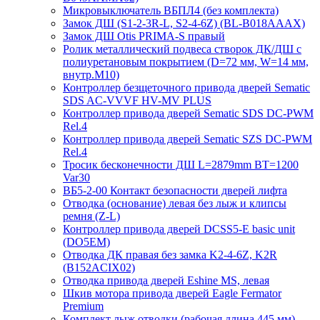
Микровыключатель ВБПЛ4 (без комплекта)
Замок ДШ (S1-2-3R-L, S2-4-6Z) (BL-B018AAAX)
Замок ДШ Otis PRIMA-S правый
Ролик металлический подвеса створок ДК/ДШ с
полиуретановым покрытием (D=72 мм, W=14 мм,
внутр.М10)
Контроллер безщеточного привода дверей Sematiс
SDS AC-VVVF HV-MV PLUS
Контроллер привода дверей Sematic SDS DC-PWM
Rel.4
Контроллер привода дверей Sematic SZS DC-PWM
Rel.4
Тросик бесконечности ДШ L=2879mm BT=1200
Var30
ВБ5-2-00 Контакт безопасности дверей лифта
Отводка (основание) левая без лыж и клипсы
ремня (Z-L)
Контроллер привода дверей DCSS5-E basic unit
(DO5EM)
Отводка ДК правая без замка K2-4-6Z, K2R
(B152ACIX02)
Отводка привода дверей Eshine MS, левая
Шкив мотора привода дверей Eagle Fermator
Premium
Комплект лыж отводки (рабочая длина 445 мм)