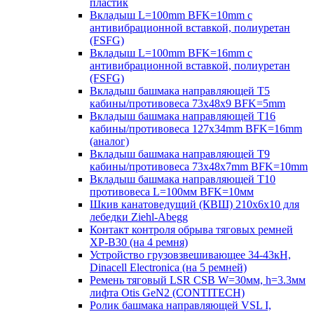
пластик
Вкладыш L=100mm BFK=10mm с
антивибрационной вставкой, полиуретан
(FSFG)
Вкладыш L=100mm BFK=16mm с
антивибрационной вставкой, полиуретан
(FSFG)
Вкладыш башмака направляющей T5
кабины/противовеса 73х48х9 BFK=5mm
Вкладыш башмака направляющей T16
кабины/противовеса 127х34mm BFK=16mm
(аналог)
Вкладыш башмака направляющей T9
кабины/противовеса 73х48х7mm BFK=10mm
Вкладыш башмака направляющей T10
противовеса L=100мм BFK=10мм
Шкив канатоведущий (КВШ) 210х6х10 для
лебедки Ziehl-Abegg
Контакт контроля обрыва тяговых ремней
XP-B30 (на 4 ремня)
Устройство грузовзвешивающее 34-43кН,
Dinacell Electronica (на 5 ремней)
Ремень тяговый LSR CSB W=30мм, h=3.3мм
лифта Otis GeN2 (CONTITECH)
Ролик башмака направляющей VSL I,