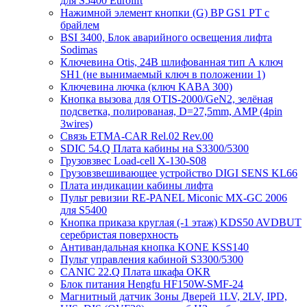
для S5400 Eurolift
Нажимной элемент кнопки (G) BP GS1 PT с
брайлем
BSI 3400, Блок аварийного освещения лифта
Sodimas
Ключевина Otis, 24В шлифованная тип А ключ
SH1 (не вынимаемый ключ в положении 1)
Ключевина лючка (ключ KABA 300)
Кнопка вызова для OTIS-2000/GeN2, зелёная
подсветка, полированая, D=27,5mm, AMP (4pin
3wires)
Связь ETMA-CAR Rel.02 Rev.00
SDIC 54.Q Плата кабины на S3300/5300
Грузовзвес Load-cell X-130-S08
Грузовзвешивающее устройство DIGI SENS KL66
Плата индикации кабины лифта
Пульт ревизии RE-PANEL Miconic MX-GC 2006
для S5400
Кнопка приказа круглая (-1 этаж) KDS50 AVDBUT
серебристая поверхность
Антивандальная кнопка KONE KSS140
Пульт управления кабиной S3300/5300
CANIC 22.Q Плата шкафа OKR
Блок питания Hengfu HF150W-SMF-24
Магнитный датчик Зоны Дверей 1LV, 2LV, IPD,