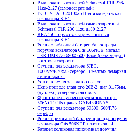
Выключатель концевой Schmersal T1R 236-
11zu-2127 (самовозвратный)
EC01.V1 A1 02010025 Плата материнская
эскалатора SJEC
Выключатель концевой самовозвратный
Schmersal T1R 236-11zu u180-2127
BRA450 Тормоз электромагнитный
эскалатора SJEC
Ролик огибающей батареи балюстрады
поручня эскалатора Otis 506NCE, металл
TSR-DMS A6 68005600, Блок (реле-модуль)
контроля скорости
Ступень для эскалатора SJEC,
1000мм/R70x25 серебро, 3 желтых демаркац.
линии краска
Устье поручня эскалатора левое
Цепь привода главного 20B-2, шаг 31.75мм,
(дуплекс) углеродистая сталь
Фронтпанель устья поручня эскалатора
506NCE Otis правая GAB438BNX5
Ступень для эскалатора S9300, 600/R76
серебро
Ролик прижимной батареи привода поручня
эскалатора Otis 506NCE пластиковый
Батарея роликовая прижимная поручня