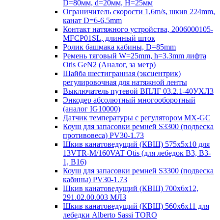
D=80мм, d=20мм, H=25мм
Ограничитель скорости 1,6m/s, шкив 224mm,
канат D=6-6,5mm
Контакт натяжного устройства, 2006000105-
MFCP01SL, длинный шток
Ролик башмака кабины, D=85mm
Ремень тяговый W=25mm, h=3.3mm лифта
Otis GeN2 (Аналог, за метр)
Шайба шестигранная (эксцентрик)
регулировочная для натяжной ленты
Выключатель путевой ВПЛГ 03.2.1-40УХЛ3
Энкодер абсолютный многооборотный
(аналог IG10000)
Датчик температуры с регулятором MX-GC
Коуш для запасовки ремней S3300 (подвеска
противовеса) PV30-1.73
Шкив канатоведущий (КВШ) 575х5х10 для
13VTR-M/160VAT Otis (для лебедок B3, B3-
1, B16)
Коуш для запасовки ремней S3300 (подвеска
кабины) PV30-1.73
Шкив канатоведущий (КВШ) 700х6х12,
291.02.00.003 МЛЗ
Шкив канатоведущий (КВШ) 560х6х11 для
лебедки Alberto Sassi TORO