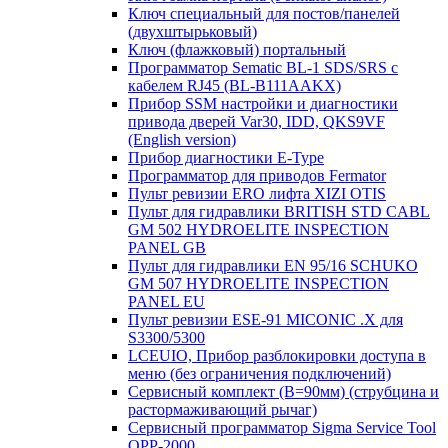
Ключ специальный для постов/панелей
(двухштырьковый)
Ключ (флажковый) портальный
Программатор Sematic BL-1 SDS/SRS с
кабелем RJ45 (BL-B111AAKX)
Прибор SSM настройки и диагностики
привода дверей Var30, IDD, QKS9VF
(English version)
Прибор диагностики E-Type
Программатор для приводов Fermator
Пульт ревизии ERO лифта XIZI OTIS
Пульт для гидравлики BRITISH STD CABL
GM 502 HYDROELITE INSPECTION
PANEL GB
Пульт для гидравлики EN 95/16 SCHUKO
GM 507 HYDROELITE INSPECTION
PANEL EU
Пульт ревизии ESE-91 MICONIC .X для
S3300/5300
LCEUIO, Прибор разблокировки доступа в
меню (без ограничения подключений)
Сервисный комплект (В=90мм) (струбцина и
растормаживающий рычаг)
Сервисный программатор Sigma Service Tool
OPP-2000