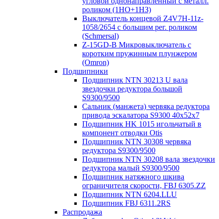
угловой однонаправленный с металл.
роликом (1НО+1НЗ)
Выключатель концевой Z4V7H-11z-
1058/2654 с большим рег. роликом
(Schmersal)
Z-15GD-B Микровыключатель с
коротким пружинным плунжером
(Omron)
Подшипники
Подшипник NTN 30213 U вала
звездочки редуктора большой
S9300/9500
Сальник (манжета) червяка редуктора
привода эскалатора S9300 40х52х7
Подшипник HK 1015 игольчатый в
компонент отводки Otis
Подшипник NTN 30308 червяка
редуктора S9300/9500
Подшипник NTN 30208 вала звездочки
редуктора малый S9300/9500
Подшипник натяжного шкива
ограничителя скорости, FBJ 6305.ZZ
Подшипник NTN 6204.LLU
Подшипник FBJ 6311.2RS
Распродажа