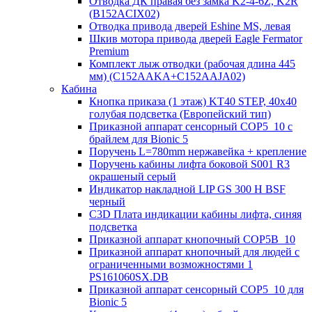
Отводка ДК правая без замка K2-4-6Z, K2R
(B152ACIX02)
Отводка привода дверей Eshine MS, левая
Шкив мотора привода дверей Eagle Fermator
Premium
Комплект лыж отводки (рабочая длина 445
мм) (C152AAKA+C152AAJA02)
Кабина
Кнопка приказа (1 этаж) KT40 STEP, 40х40
голубая подсветка (Европейский тип)
Приказной аппарат сенсорный COP5_10 с
брайлем для Bionic 5
Поручень L=780mm нержавейка + крепление
Поручень кабины лифта боковой S001 R3
окрашеный серый
Индикатор накладной LIP GS 300 H BSF
черный
C3D Плата индикации кабины лифта, синяя
подсветка
Приказной аппарат кнопочный COP5B_10
Приказной аппарат кнопочный для людей с
ограниченными возможностями 1
PS161060SX.DB
Приказной аппарат сенсорный COP5_10 для
Bionic 5