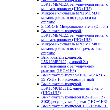
L5K13MEM123, регулируемый рычаг с
мал. мет. роликом (1НО+1НЗ)
Микровыключатель MN2 MUM3 с
металл. роликом по прод. оси на
стержне
Z-15GQ-B Микровыключатель (Omron)
Выключатель концевой,
L5K13MEM122, регулируемый рычаг с
мал. мет. роликом (1НО+1НЗ)
Микровыключатель MN2 MUM8 с
металл. роликом по попереч. оси на
стержне
Выключатель концевой,
L5K13MEP122, угловой 2-х
направленный с регулируемым
роликом (1НО+1НЗ)
Выключатель путевой ВП83-Г23-231-
55 УХЛ3.16 несамовозвратный
Выключатель концевой,
L5K13MUM331R, линейный 3-напр.
(1НО+1НЗ)
Выключатель концевой KZ-8108 (TZ-
8108) регулируемый рычаг (1НО+1НЗ)
Выключатель концевой, L5K13MIM311