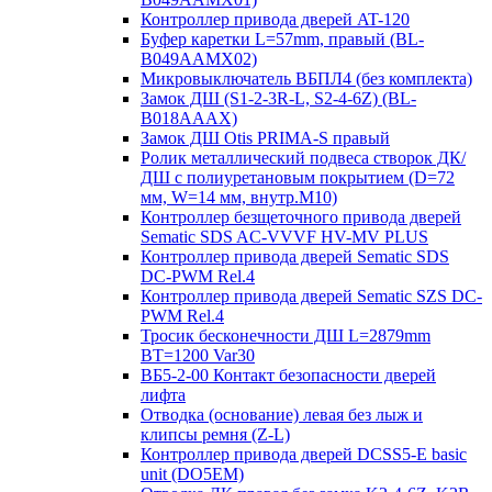
Контроллер привода дверей AT-120
Буфер каретки L=57mm, правый (BL-
B049AAMX02)
Микровыключатель ВБПЛ4 (без комплекта)
Замок ДШ (S1-2-3R-L, S2-4-6Z) (BL-
B018AAAX)
Замок ДШ Otis PRIMA-S правый
Ролик металлический подвеса створок ДК/
ДШ с полиуретановым покрытием (D=72
мм, W=14 мм, внутр.М10)
Контроллер безщеточного привода дверей
Sematiс SDS AC-VVVF HV-MV PLUS
Контроллер привода дверей Sematic SDS
DC-PWM Rel.4
Контроллер привода дверей Sematic SZS DC-
PWM Rel.4
Тросик бесконечности ДШ L=2879mm
BT=1200 Var30
ВБ5-2-00 Контакт безопасности дверей
лифта
Отводка (основание) левая без лыж и
клипсы ремня (Z-L)
Контроллер привода дверей DCSS5-E basic
unit (DO5EM)