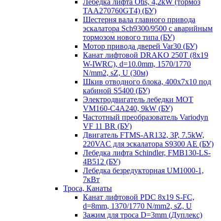
Лебедка лифта Otis, 4,2kW (тормоз
TAA270760GT4) (БУ)
Шестерня вала главного привода
эскалатора Sch9300/9500 с аварийным
тормозом нового типа (БУ)
Мотор привода дверей Var30 (БУ)
Канат лифтовой DRAKO 250T (8x19
W-IWRC), d=10.0mm, 1570/1770
N/mm2, sZ, U (30м)
Шкив отводного блока, 400х7х10 под
кабиной S5400 (БУ)
Электродвигатель лебедки MOT
VM160-C4A240, 9kW (БУ)
Частотный преобразователь Variodyn
VF 11 BR (БУ)
Двигатель FTMS-AR132, 3P, 7.5kW,
220VAC для эскалатора S9300 AE (БУ)
Лебедка лифта Schindler, FMB130-LS-
4B512 (БУ)
Лебедка безредукторная UM1000-1,
7кВт
Троса, Канаты
Канат лифтовой PDC 8x19 S-FC,
d=8mm, 1370/1770 N/mm2, sZ, U
Зажим для троса D=3mm (Дуплекс)