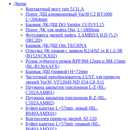
Двери
Контактный мост тип 5131.A
Порог ДШ алюминиевый Var30 C2 BT1000
L=2064mm
Башмак ДК/ДШ DO Varidor 15/35/VL15
Порог ДК для лифта Otis, L=1800mm
Фотозавеса дверей лифта, LAMBDA II-D (5.2)
(IRC2D)
Башмак ДК/ДШ Otis TECHNA
Отводка ДК правая с замком K2/4/6Z sx K1-2-3R
(B152ACKX02)
Ролик зубчатого ремня RPP 8M-12mm и 8M-15mm
(BL-B130AAFX)
Башмак ДШ (прямой) H=72mm
Частотный преобразователь LUST для привода
дверей Var30, VF1204S,ND,S54,G8,A11
Пружина закрытия торсионная L-Z (BL-
C102AAMI01)
Пружина закрытия торсионная R-Z (BL-
C102AAMI02)
Буфер каретки L=57mm, левый (BL-
B049AAMX01)
Контроллер привода дверей AT-120
Буфер каретки L=57mm, правый (BL-
B049AAMX02)