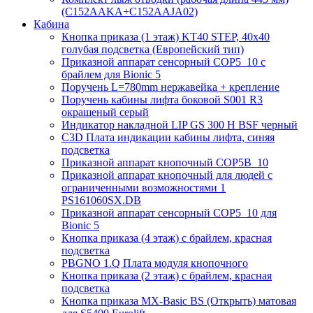
(C152AAKA+C152AAJA02)
Кабина
Кнопка приказа (1 этаж) KT40 STEP, 40х40
голубая подсветка (Европейский тип)
Приказной аппарат сенсорный COP5_10 с
брайлем для Bionic 5
Поручень L=780mm нержавейка + крепление
Поручень кабины лифта боковой S001 R3
окрашеный серый
Индикатор накладной LIP GS 300 H BSF черный
C3D Плата индикации кабины лифта, синяя
подсветка
Приказной аппарат кнопочный COP5B_10
Приказной аппарат кнопочный для людей с
ограниченными возможностями 1
PS161060SX.DB
Приказной аппарат сенсорный COP5_10 для
Bionic 5
Кнопка приказа (4 этаж) с брайлем, красная
подсветка
PBGNO 1.Q Плата модуля кнопочного
Кнопка приказа (2 этаж) с брайлем, красная
подсветка
Кнопка приказа MX-Basic BS (Открыть) матовая