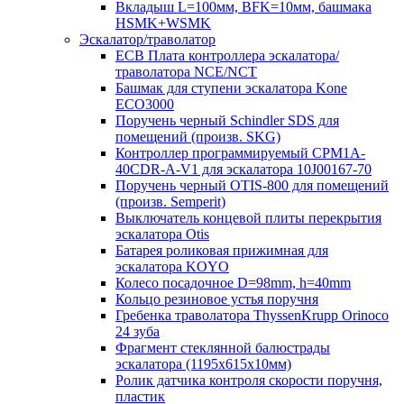
Вкладыш L=100мм, BFK=10мм, башмака
HSMK+WSMK
Эскалатор/траволатор
ECB Плата контроллера эскалатора/
траволатора NCE/NCT
Башмак для ступени эскалатора Kone
ECO3000
Поручень черный Schindler SDS для
помещений (произв. SKG)
Контроллер программируемый CPM1A-
40CDR-A-V1 для эскалатора 10J00167-70
Поручень черный OTIS-800 для помещений
(произв. Semperit)
Выключатель концевой плиты перекрытия
эскалатора Otis
Батарея роликовая прижимная для
эскалатора KOYO
Колесо посадочное D=98mm, h=40mm
Кольцо резиновое устья поручня
Гребенка траволатора ThyssenKrupp Orinoco
24 зуба
Фрагмент стеклянной балюстрады
эскалатора (1195х615х10мм)
Ролик датчика контроля скорости поручня,
пластик