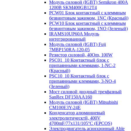
Модуль силовой (IGBT) Semikron 400А
1200В SKM400GB12T4
PCW01 Блок контактный с клеммным
безвинтовым зажимом, 1NC (Красный)
PCW10 Блок контактный с клеммным
безвинтовым зажимом, 1NO (Зеленый)
IRAMS10UP60A Модуль
интегрированный
Модуль силовой (IGBT) Fuji
7MBP150RA-120-05
Резистор силовой, 40Om, 100W
PSC01_10 Контактный блок с
припаянными клеммами, 1-NC-2
(Красный)
PSC10_10 Контактный блок с
припаянными клеммами, 3-NO-4
(Зеленый)
Мост силовой диодный трехфазный
SanRex DF150AA160
Модуль силовой (IGBT) Mitsubishi
CM100E3Y-24E
Конденсатор алюминиевый
электролитическтй, 400V
4700mF/77x131/105°C (EPCOS)
Электродвигатель асинхронный Able