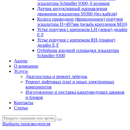
эскалатора Schindler 9300, 6 роликов
Датчик индуктивный направления
движения эскалатора S9300 (без кабеля)
Колесо приводное (фрикционное) поручня
эскалатора D=497мм (резьба крепления M10)
Устье поручня с крепежом LH (левое) дизайн
E,F
Устье поручня с крепежом RH (правое)
дизайн E,F
Отбойник входной площадки эскалатора
Schindler 9300
Акции
О компании
Услуги
Диагностика и ремонт лебедок
Ремонт лифтовых плат и иных электронных
компонентов
Изготовление и поставка канатоведущих шкивов
и блоков
Контакты
Статьи
Выбрать производителя