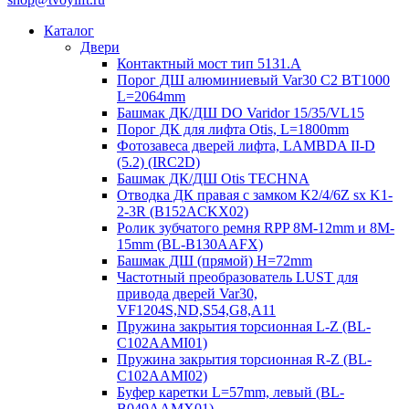
Каталог
Двери
Контактный мост тип 5131.A
Порог ДШ алюминиевый Var30 C2 BT1000
L=2064mm
Башмак ДК/ДШ DO Varidor 15/35/VL15
Порог ДК для лифта Otis, L=1800mm
Фотозавеса дверей лифта, LAMBDA II-D
(5.2) (IRC2D)
Башмак ДК/ДШ Otis TECHNA
Отводка ДК правая с замком K2/4/6Z sx K1-
2-3R (B152ACKX02)
Ролик зубчатого ремня RPP 8M-12mm и 8M-
15mm (BL-B130AAFX)
Башмак ДШ (прямой) H=72mm
Частотный преобразователь LUST для
привода дверей Var30,
VF1204S,ND,S54,G8,A11
Пружина закрытия торсионная L-Z (BL-
C102AAMI01)
Пружина закрытия торсионная R-Z (BL-
C102AAMI02)
Буфер каретки L=57mm, левый (BL-
B049AAMX01)