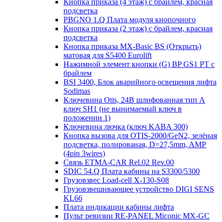
Кнопка приказа (4 этаж) с брайлем, красная
подсветка
PBGNO 1.Q Плата модуля кнопочного
Кнопка приказа (2 этаж) с брайлем, красная
подсветка
Кнопка приказа MX-Basic BS (Открыть)
матовая для S5400 Eurolift
Нажимной элемент кнопки (G) BP GS1 PT с
брайлем
BSI 3400, Блок аварийного освещения лифта
Sodimas
Ключевина Otis, 24В шлифованная тип А
ключ SH1 (не вынимаемый ключ в
положении 1)
Ключевина лючка (ключ KABA 300)
Кнопка вызова для OTIS-2000/GeN2, зелёная
подсветка, полированая, D=27,5mm, AMP
(4pin 3wires)
Связь ETMA-CAR Rel.02 Rev.00
SDIC 54.Q Плата кабины на S3300/5300
Грузовзвес Load-cell X-130-S08
Грузовзвешивающее устройство DIGI SENS
KL66
Плата индикации кабины лифта
Пульт ревизии RE-PANEL Miconic MX-GC