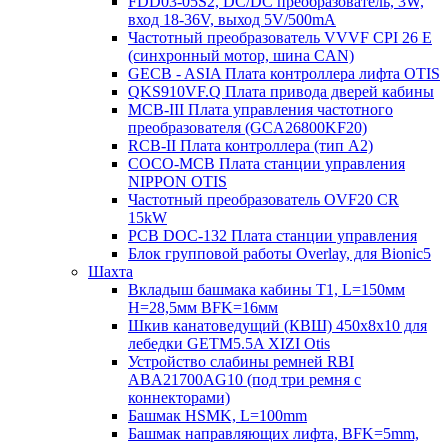
FDD03-05S2, DC/DC преобразователь, 3W,
вход 18-36V, выход 5V/500mA
Частотный преобразователь VVVF CPI 26 E
(синхронный мотор, шина CAN)
GECB - ASIA Плата контроллера лифта OTIS
QKS910VF.Q Плата привода дверей кабины
MCB-III Плата управления частотного
преобразователя (GCA26800KF20)
RCB-II Плата контроллера (тип A2)
COCO-MCB Плата станции управления
NIPPON OTIS
Частотный преобразователь OVF20 CR
15kW
PCB DOC-132 Плата станции управления
Блок групповой работы Overlay, для Bionic5
Шахта
Вкладыш башмака кабины T1, L=150мм
H=28,5мм BFK=16мм
Шкив канатоведущий (КВШ) 450х8х10 для
лебедки GETM5.5A XIZI Otis
Устройство слабины ремней RBI
ABA21700AG10 (под три ремня с
коннекторами)
Башмак HSMK, L=100mm
Башмак направляющих лифта, BFK=5mm,