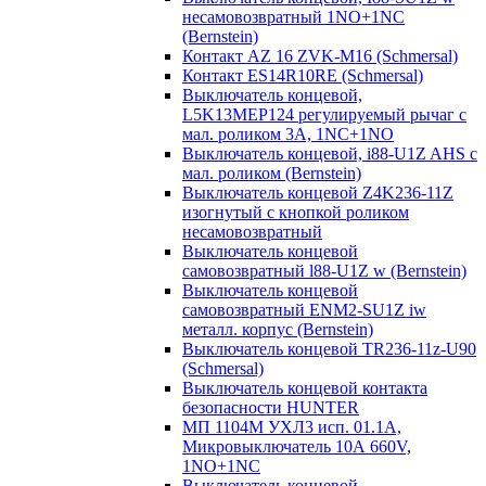
несамовозвратный 1NO+1NC
(Bernstein)
Контакт AZ 16 ZVK-M16 (Schmersal)
Контакт ES14R10RE (Schmersal)
Выключатель концевой,
L5K13MEP124 регулируемый рычаг с
мал. роликом 3А, 1NC+1NO
Выключатель концевой, i88-U1Z AHS с
мал. роликом (Bernstein)
Выключатель концевой Z4K236-11Z
изогнутый с кнопкой роликом
несамовозвратный
Выключатель концевой
самовозвратный l88-U1Z w (Bernstein)
Выключатель концевой
самовозвратный ENM2-SU1Z iw
металл. корпус (Bernstein)
Выключатель концевой TR236-11z-U90
(Schmersal)
Выключатель концевой контакта
безопасности HUNTER
МП 1104М УХЛ3 исп. 01.1А,
Микровыключатель 10А 660V,
1NO+1NC
Выключатель концевой,