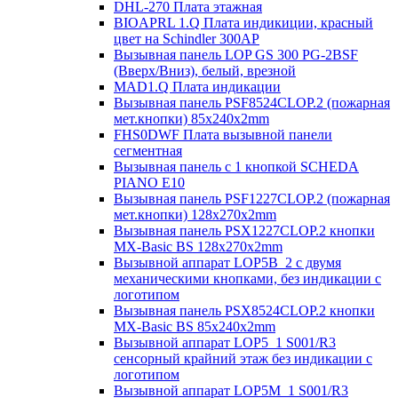
DHL-270 Плата этажная
BIOAPRL 1.Q Плата индикиции, красный
цвет на Schindler 300AP
Вызывная панель LOP GS 300 PG-2BSF
(Вверх/Вниз), белый, врезной
MAD1.Q Плата индикации
Вызывная панель PSF8524CLOP.2 (пожарная
мет.кнопки) 85х240х2mm
FHS0DWF Плата вызывной панели
сегментная
Вызывная панель с 1 кнопкой SCHEDA
PIANO E10
Вызывная панель PSF1227CLOP.2 (пожарная
мет.кнопки) 128х270х2mm
Вызывная панель PSX1227CLOP.2 кнопки
MX-Basic BS 128х270х2mm
Вызывной аппарат LOP5B_2 с двумя
механическими кнопками, без индикации с
логотипом
Вызывная панель PSX8524CLOP.2 кнопки
MX-Basic BS 85х240х2mm
Вызывной аппарат LOP5_1 S001/R3
сенсорный крайний этаж без индикации с
логотипом
Вызывной аппарат LOP5M_1 S001/R3