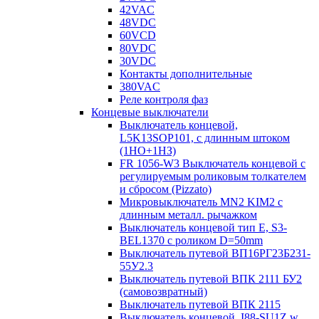
42VAC
48VDC
60VCD
80VDC
30VDC
Контакты дополнительные
380VAC
Реле контроля фаз
Концевые выключатели
Выключатель концевой,
L5K13SOP101, с длинным штоком
(1НО+1НЗ)
FR 1056-W3 Выключатель концевой с
регулируемым роликовым толкателем
и сбросом (Pizzato)
Микровыключатель MN2 KIM2 с
длинным металл. рычажком
Выключатель концевой тип Е, S3-
BEL1370 с роликом D=50mm
Выключатель путевой ВП16РГ23Б231-
55У2.3
Выключатель путевой ВПК 2111 БУ2
(самовозвратный)
Выключатель путевой ВПК 2115
Выключатель концевой, I88-SU1Z w