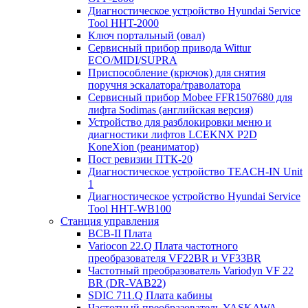
Диагностическое устройство Hyundai Service
Tool HHT-2000
Ключ портальный (овал)
Сервисный прибор привода Wittur
ECO/MIDI/SUPRA
Приспособление (крючок) для снятия
поручня эскалатора/траволатора
Сервисный прибор Mobee FFR1507680 для
лифта Sodimas (английская версия)
Устройство для разблокировки меню и
диагностики лифтов LCEKNX P2D
KoneXion (реаниматор)
Пост ревизии ПТК-20
Диагностическое устройство TEACH-IN Unit
1
Диагностическое устройство Hyundai Service
Tool HHT-WB100
Станция управления
BCB-II Плата
Variocon 22.Q Плата частотного
преобразователя VF22BR и VF33BR
Частотный преобразователь Variodyn VF 22
BR (DR-VAB22)
SDIC 711.Q Плата кабины
Частотный преобразователь YASKAWA