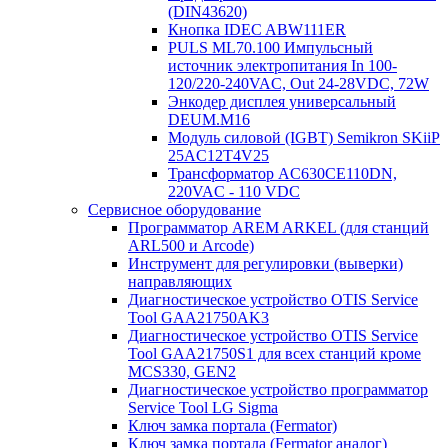
(DIN43620)
Кнопка IDEC ABW111ER
PULS ML70.100 Импульсный
источник электропитания In 100-
120/220-240VAC, Out 24-28VDC, 72W
Энкодер дисплея универсальный
DEUM.M16
Модуль силовой (IGBT) Semikron SKiiP
25AC12T4V25
Трансформатор AC630CE110DN,
220VAC - 110 VDC
Сервисное оборудование
Программатор AREM ARKEL (для станций
ARL500 и Arcode)
Инструмент для регулировки (выверки)
направляющих
Диагностическое устройство OTIS Service
Tool GAA21750AK3
Диагностическое устройство OTIS Service
Tool GAA21750S1 для всех станций кроме
MCS330, GEN2
Диагностическое устройство программатор
Service Tool LG Sigma
Ключ замка портала (Fermator)
Ключ замка портала (Fermator аналог)