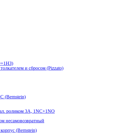
О+1НЗ)
лкателем и сбросом (Pizzato)
 (Bernstein)
ал. роликом 3А, 1NC+1NO
ом несамовозвратный
орпус (Bernstein)