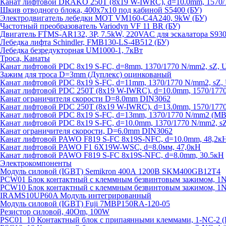
Канат лифтовой DRAKO 250T (8x19 W-IWRC), d=10.0mm, 1570/1
Шкив отводного блока, 400х7х10 под кабиной S5400 (БУ)
Электродвигатель лебедки MOT VM160-C4A240, 9kW (БУ)
Частотный преобразователь Variodyn VF 11 BR (БУ)
Двигатель FTMS-AR132, 3P, 7.5kW, 220VAC для эскалатора S930
Лебедка лифта Schindler, FMB130-LS-4B512 (БУ)
Лебедка безредукторная UM1000-1, 7кВт
Троса, Канаты
Канат лифтовой PDC 8x19 S-FC, d=8mm, 1370/1770 N/mm2, sZ, 
Зажим для троса D=3mm (Дуплекс) оцинкованый
Канат лифтовой PDC 8x19 S-FC, d=11mm, 1370/1770 N/mm2, sZ,
Канат лифтовой PDC 250T (8x19 W-IWRC), d=10.0mm, 1570/1770
Канат ограничителя скорости D=8.0mm DIN3062
Канат лифтовой PDC 250T (8x19 W-IWRC), d=13.0mm, 1570/1770
Канат лифтовой PDC 8х19 S-FC, d=13mm, 1370/1770 N/mm2 (MBL
Канат лифтовой PDC 8x19 S-FC, d=10.0mm, 1370/1770 N/mm2, s
Канат ограничителя скорости, D=6.0mm DIN3062
Канат лифтовой PAWO F819 S-FC 8х19S-NFC, d=10.0mm, 48,2к
Канат лифтовой PAWO F1 6X19W-WSC, d=8.0мм, 47,0кН
Канат лифтовой PAWO F819 S-FC 8х19S-NFC, d=8.0mm, 30.5кН
Электрокомпоненты
Модуль силовой (IGBT) Semikron 400А 1200В SKM400GB12T4
PCW01 Блок контактный с клеммным безвинтовым зажимом, 1
PCW10 Блок контактный с клеммным безвинтовым зажимом, 1N
IRAMS10UP60A Модуль интегрированный
Модуль силовой (IGBT) Fuji 7MBP150RA-120-05
Резистор силовой, 40Om, 100W
PSC01_10 Контактный блок с припаянными клеммами, 1-NC-2 