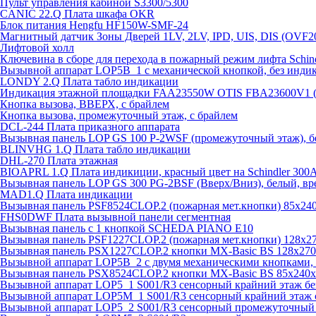
Пульт управления кабиной S3300/5300
CANIC 22.Q Плата шкафа OKR
Блок питания Hengfu HF150W-SMF-24
Магнитный датчик Зоны Дверей 1LV, 2LV, IPD, UIS, DIS (OVF2
Лифтовой холл
Ключевина в сборе для перехода в пожарный режим лифта Schind
Вызывной аппарат LOP5B_1 с механической кнопкой, без инди
LONDY 2.Q Плата табло индикации
Индикация этажной площадки FAA23550W OTIS FBA23600V1 
Кнопка вызова, ВВЕРХ, с брайлем
Кнопка вызова, промежуточный этаж, с брайлем
DCL-244 Плата приказного аппарата
Вызывная панель LOP GS 100 P-2WSF (промежуточный этаж), б
BLINVHG 1.Q Плата табло индикации
DHL-270 Плата этажная
BIOAPRL 1.Q Плата индикиции, красный цвет на Schindler 300
Вызывная панель LOP GS 300 PG-2BSF (Вверх/Вниз), белый, вр
MAD1.Q Плата индикации
Вызывная панель PSF8524CLOP.2 (пожарная мет.кнопки) 85х2
FHS0DWF Плата вызывной панели сегментная
Вызывная панель с 1 кнопкой SCHEDA PIANO E10
Вызывная панель PSF1227CLOP.2 (пожарная мет.кнопки) 128х
Вызывная панель PSX1227CLOP.2 кнопки MX-Basic BS 128х27
Вызывной аппарат LOP5B_2 с двумя механическими кнопками, 
Вызывная панель PSX8524CLOP.2 кнопки MX-Basic BS 85х240
Вызывной аппарат LOP5_1 S001/R3 сенсорный крайний этаж бе
Вызывной аппарат LOP5M_1 S001/R3 сенсорный крайний этаж 
Вызывной аппарат LOP5_2 S001/R3 сенсорный промежуточный 