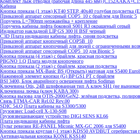
Комплект лыж отводки (рабочая длина 445 мм) (C152AAKA+C
Кабина
Кнопка приказа (1 этаж) KT40 STEP, 40х40 голубая подсветка (
Приказной аппарат сенсорный COP5_10 с брайлем для Bionic 5
Поручень L=780mm нержавейка + крепление
Поручень кабины лифта боковой S001 R3 окрашеный серый
Индикатор накладной LIP GS 300 H BSF черный
C3D Плата индикации кабины лифта, синяя подсветка
Приказной аппарат кнопочный COP5B_10
Приказной аппарат кнопочный для людей с ограниченными во
Приказной аппарат сенсорный COP5_10 для Bionic 5
Кнопка приказа (4 этаж) с брайлем, красная подсветка
PBGNO 1.Q Плата модуля кнопочного
Кнопка приказа (2 этаж) с брайлем, красная подсветка
Кнопка приказа MX-Basic BS (Открыть) матовая для S5400 Euroli
Нажимной элемент кнопки (G) BP GS1 PT с брайлем
BSI 3400, Блок аварийного освещения лифта Sodimas
Ключевина Otis, 24В шлифованная тип А ключ SH1 (не вынима
Ключевина лючка (ключ KABA 300)
Кнопка вызова для OTIS-2000/GeN2, зелёная подсветка, полиров
Связь ETMA-CAR Rel.02 Rev.00
SDIC 54.Q Плата кабины на S3300/5300
Грузовзвес Load-cell X-130-S08
Грузовзвешивающее устройство DIGI SENS KL66
Плата индикации кабины лифта
Пульт ревизии RE-PANEL Miconic MX-GC 2006 для S5400
Кнопка приказа круглая (-1 этаж) KDS50 AVDBUT серебристая 
Антивандальная кнопка KONE KSS140