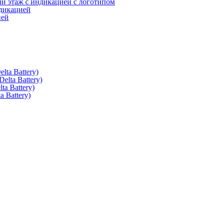
 этаж с индикацией с логотипом
дикацией
ией
ta Battery)
lta Battery)
a Battery)
 Battery)