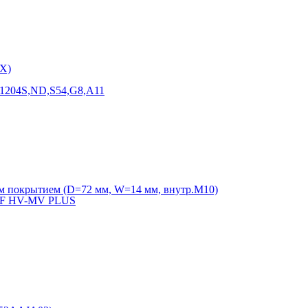
X)
F1204S,ND,S54,G8,A11
м покрытием (D=72 мм, W=14 мм, внутр.М10)
VVF HV-MV PLUS