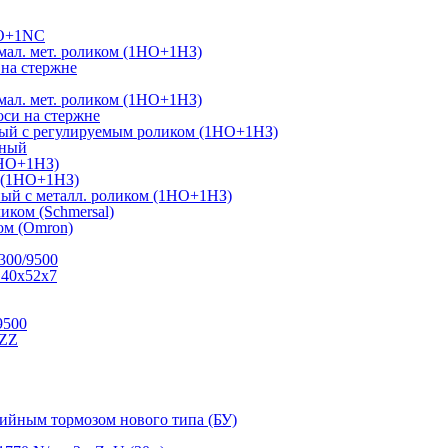
NO+1NC
ал. мет. роликом (1НО+1НЗ)
на стержне
ал. мет. роликом (1НО+1НЗ)
си на стержне
ный с регулируемым роликом (1НО+1НЗ)
тный
1НО+1НЗ)
г (1НО+1НЗ)
ый с металл. роликом (1НО+1НЗ)
иком (Schmersal)
м (Omron)
300/9500
 40х52х7
9500
.ZZ
рийным тормозом нового типа (БУ)