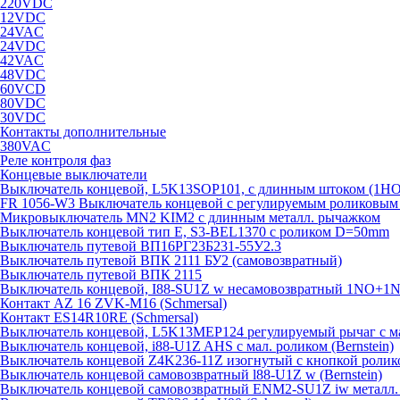
220VDC
12VDC
24VAC
24VDC
42VAC
48VDC
60VCD
80VDC
30VDC
Контакты дополнительные
380VAC
Реле контроля фаз
Концевые выключатели
Выключатель концевой, L5K13SOP101, с длинным штоком (1Н
FR 1056-W3 Выключатель концевой с регулируемым роликовым то
Микровыключатель MN2 KIM2 с длинным металл. рычажком
Выключатель концевой тип Е, S3-BEL1370 с роликом D=50mm
Выключатель путевой ВП16РГ23Б231-55У2.3
Выключатель путевой ВПК 2111 БУ2 (самовозвратный)
Выключатель путевой ВПК 2115
Выключатель концевой, I88-SU1Z w несамовозвратный 1NO+1NC
Контакт AZ 16 ZVK-M16 (Schmersal)
Контакт ES14R10RE (Schmersal)
Выключатель концевой, L5K13MEP124 регулируемый рычаг с м
Выключатель концевой, i88-U1Z AHS с мал. роликом (Bernstein)
Выключатель концевой Z4K236-11Z изогнутый с кнопкой ролик
Выключатель концевой самовозвратный l88-U1Z w (Bernstein)
Выключатель концевой самовозвратный ENM2-SU1Z iw металл. к