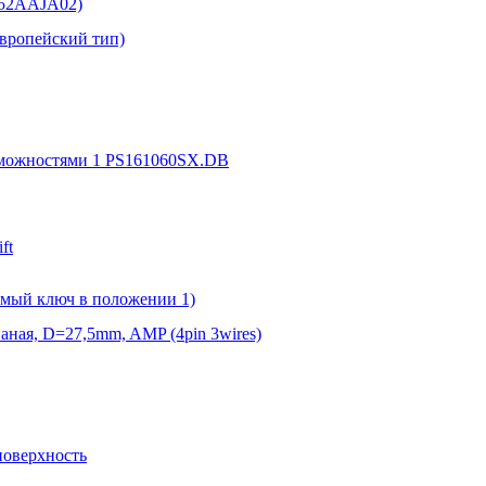
152AAJA02)
Европейский тип)
зможностями 1 PS161060SX.DB
ft
емый ключ в положении 1)
аная, D=27,5mm, AMP (4pin 3wires)
поверхность