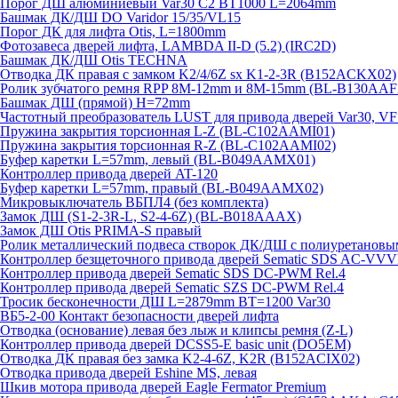
Порог ДШ алюминиевый Var30 C2 BT1000 L=2064mm
Башмак ДК/ДШ DO Varidor 15/35/VL15
Порог ДК для лифта Otis, L=1800mm
Фотозавеса дверей лифта, LAMBDA II-D (5.2) (IRC2D)
Башмак ДК/ДШ Otis TECHNA
Отводка ДК правая с замком K2/4/6Z sx K1-2-3R (B152ACKX02)
Ролик зубчатого ремня RPP 8M-12mm и 8M-15mm (BL-B130AAF
Башмак ДШ (прямой) H=72mm
Частотный преобразователь LUST для привода дверей Var30, V
Пружина закрытия торсионная L-Z (BL-C102AAMI01)
Пружина закрытия торсионная R-Z (BL-C102AAMI02)
Буфер каретки L=57mm, левый (BL-B049AAMX01)
Контроллер привода дверей AT-120
Буфер каретки L=57mm, правый (BL-B049AAMX02)
Микровыключатель ВБПЛ4 (без комплекта)
Замок ДШ (S1-2-3R-L, S2-4-6Z) (BL-B018AAAX)
Замок ДШ Otis PRIMA-S правый
Ролик металлический подвеса створок ДК/ДШ с полиуретановы
Контроллер безщеточного привода дверей Sematiс SDS AC-V
Контроллер привода дверей Sematic SDS DC-PWM Rel.4
Контроллер привода дверей Sematic SZS DC-PWM Rel.4
Тросик бесконечности ДШ L=2879mm BT=1200 Var30
ВБ5-2-00 Контакт безопасности дверей лифта
Отводка (основание) левая без лыж и клипсы ремня (Z-L)
Контроллер привода дверей DCSS5-E basic unit (DO5EM)
Отводка ДК правая без замка K2-4-6Z, K2R (B152ACIX02)
Отводка привода дверей Eshine MS, левая
Шкив мотора привода дверей Eagle Fermator Premium