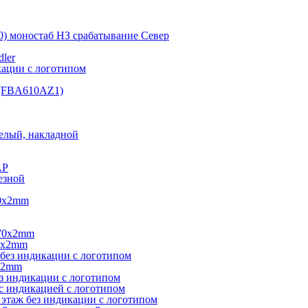
0) моностаб НЗ срабатывание Cевер
ler
кации с логотипом
(FBA610AZ1)
елый, накладной
AP
езной
40х2mm
270х2mm
0х2mm
без индикации с логотипом
х2mm
з индикации с логотипом
с индикацией с логотипом
этаж без индикации с логотипом