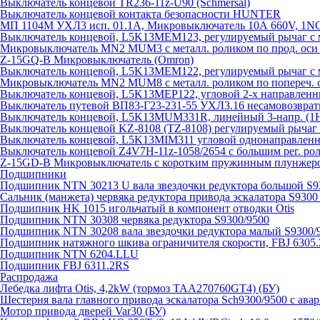
Выключатель концевой TR236-11z-U90 (Schmersal)
Выключатель концевой контакта безопасности HUNTER
МП 1104М УХЛ3 исп. 01.1А, Микровыключатель 10А 660V, 1
Выключатель концевой, L5K13MEM123, регулируемый рычаг с м
Микровыключатель MN2 MUM3 с металл. роликом по прод. оси 
Z-15GQ-B Микровыключатель (Omron)
Выключатель концевой, L5K13MEM122, регулируемый рычаг с м
Микровыключатель MN2 MUM8 с металл. роликом по попереч. о
Выключатель концевой, L5K13MEP122, угловой 2-х направлен
Выключатель путевой ВП83-Г23-231-55 УХЛ3.16 несамовозвра
Выключатель концевой, L5K13MUM331R, линейный 3-напр. (
Выключатель концевой KZ-8108 (TZ-8108) регулируемый рыча
Выключатель концевой, L5K13MIM311 угловой однонаправленн
Выключатель концевой Z4V7H-11z-1058/2654 с большим рег. рол
Z-15GD-B Микровыключатель с коротким пружинным плунжеро
Подшипники
Подшипник NTN 30213 U вала звездочки редуктора большой S9
Сальник (манжета) червяка редуктора привода эскалатора S9300
Подшипник HK 1015 игольчатый в компонент отводки Otis
Подшипник NTN 30308 червяка редуктора S9300/9500
Подшипник NTN 30208 вала звездочки редуктора малый S9300/
Подшипник натяжного шкива ограничителя скорости, FBJ 6305
Подшипник NTN 6204.LLU
Подшипник FBJ 6311.2RS
Распродажа
Лебедка лифта Otis, 4,2kW (тормоз TAA270760GT4) (БУ)
Шестерня вала главного привода эскалатора Sch9300/9500 с ава
Мотор привода дверей Var30 (БУ)