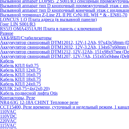
Вызывной аппарат LOPM5_2 S001/R3 сенсорный промежуточный
Вызывной аппарат тип D кнопочный промежуточный этаж с ин
Вызывной аппарат тип D кнопочный конечный этаж с индикац
Вызывной терминал Z-Line ZL II PE CrNi HL WH * & - EN81-70
LONCUS 1.Q Плата адреса (в вызывной панели)
Гонг LIN S001/R3
RS5J3 OMA4351AJH Плата в панель с ключевиной
Разное
АКБ/ИБП/Стабилизаторы
Аккумулятор свинцовый DTM12012, 12V-1,2Ah, 97х43х58mm (Del
Аккумулятор свинцовый DTM12032, 12V-3.2Ah, 134x67x60mm (De
Аккумулятор свинцовый DTM1212, 12V-12Ah, 151х98х97мм (Delt
Аккумулятор свинцовый DTM1207, 12V-7Ah, 151х65х94мм (Delta
Кабель
Кабель КПЛ 6х0.75
Кабель КПЛ 12х0.75
Кабель КПЛ 16х0.75
Кабель КПЛ 18х0.75
Кабель КПЛ 24х0.75
КПЛК 2х0,75+4х(2х0,20)
Кабель подвесной лифта Otis
Контакторы, Реле
NR4-63G 12-18A CHINT Тепловое реле
CCT15400, Реле времени, суточный и недельный режим, 1 канал
110VAC
110VDC
220VAC
115VAC