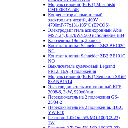
Модуль силовой (IGBT) Mitsubishi
CM100E3Y-24E
Конденсатор алюминиевый
электролитическтй, 400V
4700mF/77x131/105°C (EPCOS)
Электродвигатель асинхронный Able
MS7124, 0,37kW/1500 исполнение В34
Ключевина 19mm, 2 ключа
Контакт кнопки Schneider ZB2 BE102C
NC
Контакт кнопки Schneider ZB2 BE101C
NO
Выключатель кулачковый Legrand
PR12, 16A, 4 положения
Модуль силовой (IGBT) Semikron SKiiP
83ANB15T4
Электродвигатель асинхронный КГЕ
2008-6, 3kW, 920об/мин
Переключатель на 2 положения GS-
25/04-2
Переключатель на 2 положения, IDEC
YW-E10
Резистор 1.0kOm 5% МО-100(С2-23)
1W
Резистор 2.7kOm 5% МО-100(С2-23)