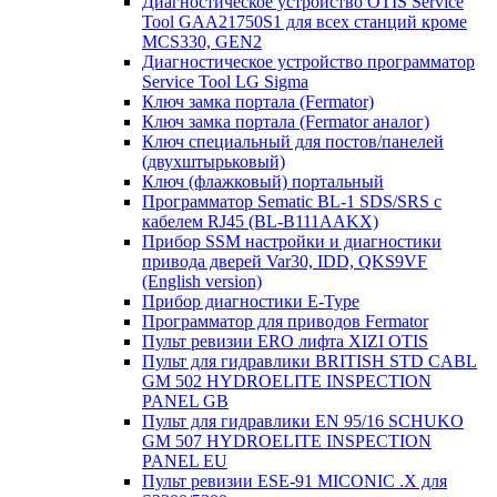
Диагностическое устройство OTIS Service
Tool GAA21750S1 для всех станций кроме
MCS330, GEN2
Диагностическое устройство программатор
Service Tool LG Sigma
Ключ замка портала (Fermator)
Ключ замка портала (Fermator аналог)
Ключ специальный для постов/панелей
(двухштырьковый)
Ключ (флажковый) портальный
Программатор Sematic BL-1 SDS/SRS с
кабелем RJ45 (BL-B111AAKX)
Прибор SSM настройки и диагностики
привода дверей Var30, IDD, QKS9VF
(English version)
Прибор диагностики E-Type
Программатор для приводов Fermator
Пульт ревизии ERO лифта XIZI OTIS
Пульт для гидравлики BRITISH STD CABL
GM 502 HYDROELITE INSPECTION
PANEL GB
Пульт для гидравлики EN 95/16 SCHUKO
GM 507 HYDROELITE INSPECTION
PANEL EU
Пульт ревизии ESE-91 MICONIC .X для