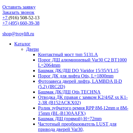
Оставить заявку
Заказать звонок
+7
(916) 508-52-13
+7 (495) 660-39-38
shop@tvoylift.ru
Каталог
Двери
Контактный мост тип 5131.A
Порог ДШ алюминиевый Var30 C2 BT1000
L=2064mm
Башмак ДК/ДШ DO Varidor 15/35/VL15
Порог ДК для лифта Otis, L=1800mm
Фотозавеса дверей лифта, LAMBDA II-D
(5.2) (IRC2D)
Башмак ДК/ДШ Otis TECHNA
Отводка ДК правая с замком K2/4/6Z sx K1-
2-3R (B152ACKX02)
Ролик зубчатого ремня RPP 8M-12mm и 8M-
15mm (BL-B130AAFX)
Башмак ДШ (прямой) H=72mm
Частотный преобразователь LUST для
привода дверей Var30,