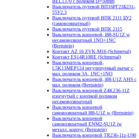
BEL1370 с роликом D=50mm
Выключатель путевой ВП16РГ23Б231-
55У2.3
Выключатель путевой ВПК 2111 БУ2
(самовозвратный)
Выключатель путевой ВПК 2115
Выключатель концевой, I88-SU1Z w
несамовозвратный 1NO+1NC
(Bernstein)
Контакт AZ 16 ZVK-M16 (Schmersal)
Контакт ES14R10RE (Schmersal)
Выключатель концевой,
L5K13MEP124 регулируемый рычаг с
мал. роликом 3А, 1NC+1NO
Выключатель концевой, i88-U1Z AHS с
мал. роликом (Bernstein)
Выключатель концевой Z4K236-11Z
изогнутый с кнопкой роликом
несамовозвратный
Выключатель концевой
самовозвратный l88-U1Z w (Bernstein)
Выключатель концевой
самовозвратный ENM2-SU1Z iw
металл. корпус (Bernstein)
Выключатель концевой TR236-11z-U90