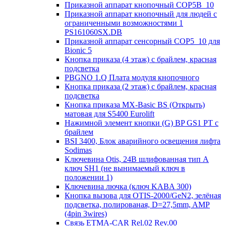
Приказной аппарат кнопочный COP5B_10
Приказной аппарат кнопочный для людей с
ограниченными возможностями 1
PS161060SX.DB
Приказной аппарат сенсорный COP5_10 для
Bionic 5
Кнопка приказа (4 этаж) с брайлем, красная
подсветка
PBGNO 1.Q Плата модуля кнопочного
Кнопка приказа (2 этаж) с брайлем, красная
подсветка
Кнопка приказа MX-Basic BS (Открыть)
матовая для S5400 Eurolift
Нажимной элемент кнопки (G) BP GS1 PT с
брайлем
BSI 3400, Блок аварийного освещения лифта
Sodimas
Ключевина Otis, 24В шлифованная тип А
ключ SH1 (не вынимаемый ключ в
положении 1)
Ключевина лючка (ключ KABA 300)
Кнопка вызова для OTIS-2000/GeN2, зелёная
подсветка, полированая, D=27,5mm, AMP
(4pin 3wires)
Связь ETMA-CAR Rel.02 Rev.00