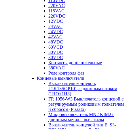
110VDC
220VAC
115VAC
220VDC
12VDC
24VAC
24VDC
42VAC
48VDC
60VCD
80VDC
30VDC
Контакты дополнительные
380VAC
Реле контроля фаз
Концевые выключатели
Выключатель концевой,
L5K13SOP101, с длинным штоком
(1НО+1НЗ)
FR 1056-W3 Выключатель концевой с
регулируемым роликовым толкателем
и сбросом (Pizzato)
Микровыключатель MN2 KIM2 с
длинным металл. рычажком
Выключатель концевой тип Е, S3-