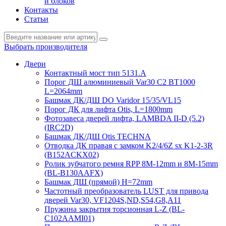
и блоков
Контакты
Статьи
Выбрать производителя
Двери
Контактный мост тип 5131.A
Порог ДШ алюминиевый Var30 C2 BT1000
L=2064mm
Башмак ДК/ДШ DO Varidor 15/35/VL15
Порог ДК для лифта Otis, L=1800mm
Фотозавеса дверей лифта, LAMBDA II-D (5.2)
(IRC2D)
Башмак ДК/ДШ Otis TECHNA
Отводка ДК правая с замком K2/4/6Z sx K1-2-3R
(B152ACKX02)
Ролик зубчатого ремня RPP 8M-12mm и 8M-15mm
(BL-B130AAFX)
Башмак ДШ (прямой) H=72mm
Частотный преобразователь LUST для привода
дверей Var30, VF1204S,ND,S54,G8,A11
Пружина закрытия торсионная L-Z (BL-
C102AAMI01)