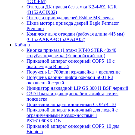
(DO5EM)
Отводка ДК правая без замка K2-4-6Z, K2R
(B152ACIX02)
Отводка привода дверей Eshine MS, левая
Шкив мотора привода дверей Eagle Fermator
Premium
Комплект лыж отводки (рабочая длина 445 мм)
(C152AAKA+C152AAJA02)
Кабина
Кнопка приказа (1 этаж) KT40 STEP, 40х40
голубая подсветка (Европейский тип)
Приказной аппарат сенсорный COP5_10 с
брайлем для Bionic 5
Поручень L=780mm нержавейка + крепление
Поручень кабины лифта боковой S001 R3
окрашеный серый
Индикатор накладной LIP GS 300 H BSF черный
C3D Плата индикации кабины лифта, синяя
подсветка
Приказной аппарат кнопочный COP5B_10
Приказной аппарат кнопочный для людей с
ограниченными возможностями 1
PS161060SX.DB
Приказной аппарат сенсорный COP5_10 для
Bionic 5