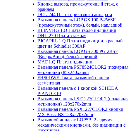
Кнопка вызова, промежуточный этаж, с
брайлем
DCL-244 Плата приказного аппарата
Вызывная панель LOP GS 100 P-2WSF
(промежуточный этаж), белый, накладной
BLINVHG 1.Q Плата табло индикации
DHL-270 Плата этажная
BIOAPRL 1.Q Плата индикиции, красный
цвет на Schindler 300AP
Вызывная панель LOP GS 300 PG-2BSF
(Вверх/Вниз), белый, врезной
MAD1.Q Плата индикации
Вызывная панель PSF8524CLOP.2 (пожарная
мет.кнопки) 85х240х2mm
FHS0DWF Плата вызывной панели
сегментная
Вызывная панель с 1 кнопкой SCHEDA
PIANO E10
Вызывная панель PSF1227CLOP.2 (пожарная
мет.кнопки) 128х270х2mm
Вызывная панель PSX1227CLOP.2 кнопки
MX-Basic BS 128х270х2mm
Вызывной аппарат LOP5B_2 с двумя
механическими кнопками, без индикации с
логотипом