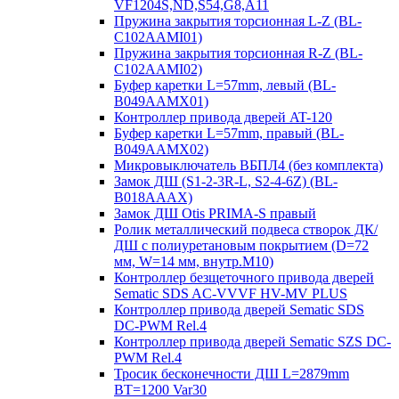
VF1204S,ND,S54,G8,A11
Пружина закрытия торсионная L-Z (BL-
C102AAMI01)
Пружина закрытия торсионная R-Z (BL-
C102AAMI02)
Буфер каретки L=57mm, левый (BL-
B049AAMX01)
Контроллер привода дверей AT-120
Буфер каретки L=57mm, правый (BL-
B049AAMX02)
Микровыключатель ВБПЛ4 (без комплекта)
Замок ДШ (S1-2-3R-L, S2-4-6Z) (BL-
B018AAAX)
Замок ДШ Otis PRIMA-S правый
Ролик металлический подвеса створок ДК/
ДШ с полиуретановым покрытием (D=72
мм, W=14 мм, внутр.М10)
Контроллер безщеточного привода дверей
Sematiс SDS AC-VVVF HV-MV PLUS
Контроллер привода дверей Sematic SDS
DC-PWM Rel.4
Контроллер привода дверей Sematic SZS DC-
PWM Rel.4
Тросик бесконечности ДШ L=2879mm
BT=1200 Var30