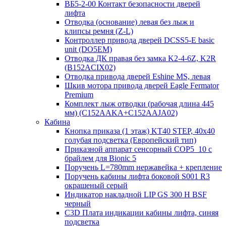
ВБ5-2-00 Контакт безопасности дверей
лифта
Отводка (основание) левая без лыж и
клипсы ремня (Z-L)
Контроллер привода дверей DCSS5-E basic
unit (DO5EM)
Отводка ДК правая без замка K2-4-6Z, K2R
(B152ACIX02)
Отводка привода дверей Eshine MS, левая
Шкив мотора привода дверей Eagle Fermator
Premium
Комплект лыж отводки (рабочая длина 445
мм) (C152AAKA+C152AAJA02)
Кабина
Кнопка приказа (1 этаж) KT40 STEP, 40х40
голубая подсветка (Европейский тип)
Приказной аппарат сенсорный COP5_10 с
брайлем для Bionic 5
Поручень L=780mm нержавейка + крепление
Поручень кабины лифта боковой S001 R3
окрашеный серый
Индикатор накладной LIP GS 300 H BSF
черный
C3D Плата индикации кабины лифта, синяя
подсветка