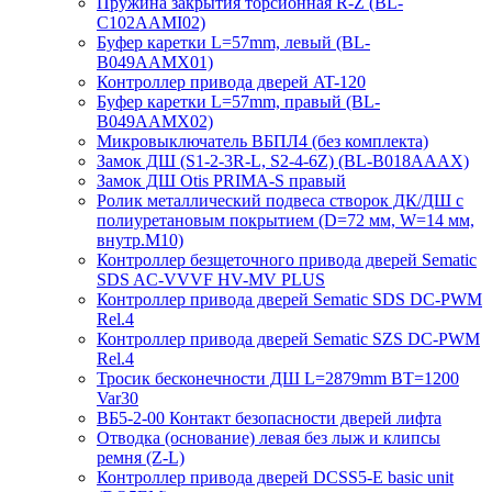
Пружина закрытия торсионная R-Z (BL-
C102AAMI02)
Буфер каретки L=57mm, левый (BL-
B049AAMX01)
Контроллер привода дверей AT-120
Буфер каретки L=57mm, правый (BL-
B049AAMX02)
Микровыключатель ВБПЛ4 (без комплекта)
Замок ДШ (S1-2-3R-L, S2-4-6Z) (BL-B018AAAX)
Замок ДШ Otis PRIMA-S правый
Ролик металлический подвеса створок ДК/ДШ с
полиуретановым покрытием (D=72 мм, W=14 мм,
внутр.М10)
Контроллер безщеточного привода дверей Sematiс
SDS AC-VVVF HV-MV PLUS
Контроллер привода дверей Sematic SDS DC-PWM
Rel.4
Контроллер привода дверей Sematic SZS DC-PWM
Rel.4
Тросик бесконечности ДШ L=2879mm BT=1200
Var30
ВБ5-2-00 Контакт безопасности дверей лифта
Отводка (основание) левая без лыж и клипсы
ремня (Z-L)
Контроллер привода дверей DCSS5-E basic unit