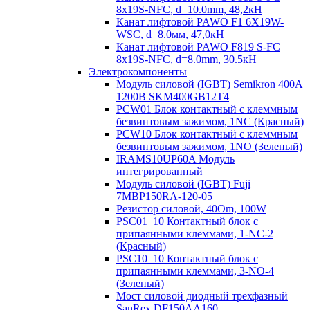
8х19S-NFC, d=10.0mm, 48,2кН
Канат лифтовой PAWO F1 6X19W-
WSC, d=8.0мм, 47,0кН
Канат лифтовой PAWO F819 S-FC
8х19S-NFC, d=8.0mm, 30.5кН
Электрокомпоненты
Модуль силовой (IGBT) Semikron 400А
1200В SKM400GB12T4
PCW01 Блок контактный с клеммным
безвинтовым зажимом, 1NC (Красный)
PCW10 Блок контактный с клеммным
безвинтовым зажимом, 1NO (Зеленый)
IRAMS10UP60A Модуль
интегрированный
Модуль силовой (IGBT) Fuji
7MBP150RA-120-05
Резистор силовой, 40Om, 100W
PSC01_10 Контактный блок с
припаянными клеммами, 1-NC-2
(Красный)
PSC10_10 Контактный блок с
припаянными клеммами, 3-NO-4
(Зеленый)
Мост силовой диодный трехфазный
SanRex DF150AA160