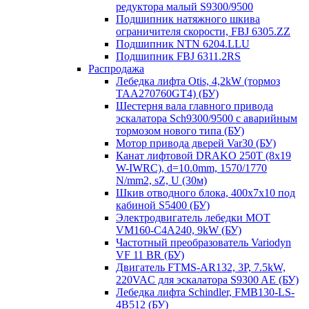
редуктора малый S9300/9500
Подшипник натяжного шкива
ограничителя скорости, FBJ 6305.ZZ
Подшипник NTN 6204.LLU
Подшипник FBJ 6311.2RS
Распродажа
Лебедка лифта Otis, 4,2kW (тормоз
TAA270760GT4) (БУ)
Шестерня вала главного привода
эскалатора Sch9300/9500 с аварийным
тормозом нового типа (БУ)
Мотор привода дверей Var30 (БУ)
Канат лифтовой DRAKO 250T (8x19
W-IWRC), d=10.0mm, 1570/1770
N/mm2, sZ, U (30м)
Шкив отводного блока, 400х7х10 под
кабиной S5400 (БУ)
Электродвигатель лебедки MOT
VM160-C4A240, 9kW (БУ)
Частотный преобразователь Variodyn
VF 11 BR (БУ)
Двигатель FTMS-AR132, 3P, 7.5kW,
220VAC для эскалатора S9300 AE (БУ)
Лебедка лифта Schindler, FMB130-LS-
4B512 (БУ)