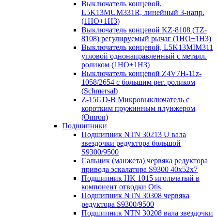
Выключатель концевой,
L5K13MUM331R, линейный 3-напр.
(1НО+1НЗ)
Выключатель концевой KZ-8108 (TZ-
8108) регулируемый рычаг (1НО+1НЗ)
Выключатель концевой, L5K13MIM311
угловой однонаправленный с металл.
роликом (1НО+1НЗ)
Выключатель концевой Z4V7H-11z-
1058/2654 с большим рег. роликом
(Schmersal)
Z-15GD-B Микровыключатель с
коротким пружинным плунжером
(Omron)
Подшипники
Подшипник NTN 30213 U вала
звездочки редуктора большой
S9300/9500
Сальник (манжета) червяка редуктора
привода эскалатора S9300 40х52х7
Подшипник HK 1015 игольчатый в
компонент отводки Otis
Подшипник NTN 30308 червяка
редуктора S9300/9500
Подшипник NTN 30208 вала звездочки