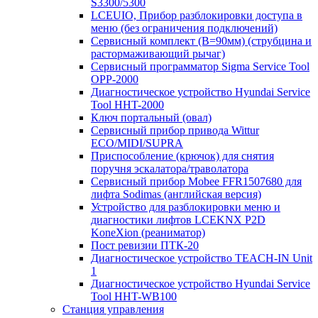
S3300/5300
LCEUIO, Прибор разблокировки доступа в
меню (без ограничения подключений)
Сервисный комплект (В=90мм) (струбцина и
растормаживающий рычаг)
Сервисный программатор Sigma Service Tool
OPP-2000
Диагностическое устройство Hyundai Service
Tool HHT-2000
Ключ портальный (овал)
Сервисный прибор привода Wittur
ECO/MIDI/SUPRA
Приспособление (крючок) для снятия
поручня эскалатора/траволатора
Сервисный прибор Mobee FFR1507680 для
лифта Sodimas (английская версия)
Устройство для разблокировки меню и
диагностики лифтов LCEKNX P2D
KoneXion (реаниматор)
Пост ревизии ПТК-20
Диагностическое устройство TEACH-IN Unit
1
Диагностическое устройство Hyundai Service
Tool HHT-WB100
Станция управления