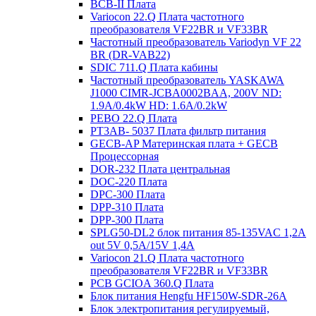
BCB-II Плата
Variocon 22.Q Плата частотного
преобразователя VF22BR и VF33BR
Частотный преобразователь Variodyn VF 22
BR (DR-VAB22)
SDIC 711.Q Плата кабины
Частотный преобразователь YASKAWA
J1000 CIMR-JCBA0002BAA, 200V ND:
1.9A/0.4kW HD: 1.6A/0.2kW
PEBO 22.Q Плата
РТ3АВ- 5037 Плата фильтр питания
GECB-AP Материнская плата + GECB
Процессорная
DOR-232 Плата центральная
DOC-220 Плата
DPC-300 Плата
DPP-310 Плата
DPP-300 Плата
SPLG50-DL2 блок питания 85-135VAC 1,2А
out 5V 0,5А/15V 1,4А
Variocon 21.Q Плата частотного
преобразователя VF22BR и VF33BR
PCB GCIOA 360.Q Плата
Блок питания Hengfu HF150W-SDR-26A
Блок электропитания регулируемый,