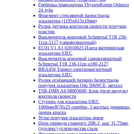
Гребенка траволатора ThyssenKrupp Orinoco
24 зуба
Фрагмент стеклянной балюстрады
эскалатора (1195х615х10мм)
Ролик датчика контроля скорости поручня,
пластик
Выключатель концевой Schmersal T1R 236-
11zu-2127 (самовозвратный)
EC01.V1 A1 02010025 Плата материнская
эскалатора SJEC
Выключатель концевой самовозвратный
Schmersal T1R 236-11zu u180-2127
BRA450 Тормоз электромагнитный
эскалатора SJEC
Ролик огибающей батареи балюстрады
поручня эскалатора Otis 506NCE, металл
TSR-DMS A6 68005600, Блок (реле-модуль)
контроля скорости
Ступень для эскалатора SJEC,
1000мм/R70x25 серебро, 3 желтых демаркац.
линии краска
Устье поручня эскалатора левое
Цепь привода главного 20B-2, шаг 31.75мм,
(дуплекс) углеродистая сталь
Фронтпанель устья поручня эскалатора