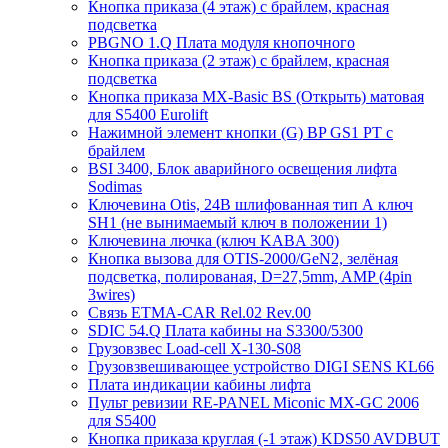
Кнопка приказа (4 этаж) с брайлем, красная
подсветка
PBGNO 1.Q Плата модуля кнопочного
Кнопка приказа (2 этаж) с брайлем, красная
подсветка
Кнопка приказа MX-Basic BS (Открыть) матовая
для S5400 Eurolift
Нажимной элемент кнопки (G) BP GS1 PT с
брайлем
BSI 3400, Блок аварийного освещения лифта
Sodimas
Ключевина Otis, 24В шлифованная тип А ключ
SH1 (не вынимаемый ключ в положении 1)
Ключевина лючка (ключ KABA 300)
Кнопка вызова для OTIS-2000/GeN2, зелёная
подсветка, полированая, D=27,5mm, AMP (4pin
3wires)
Связь ETMA-CAR Rel.02 Rev.00
SDIC 54.Q Плата кабины на S3300/5300
Грузовзвес Load-cell X-130-S08
Грузовзвешивающее устройство DIGI SENS KL66
Плата индикации кабины лифта
Пульт ревизии RE-PANEL Miconic MX-GC 2006
для S5400
Кнопка приказа круглая (-1 этаж) KDS50 AVDBUT