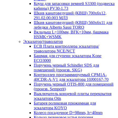
Коуш для запасовки ремней S3300 (подвеска
кабины) PV30-1.73
Шкив канатоведущий (КВШ) 700х6х12,
291.02.00.003 МЛЗ
Шкив канатоведущий (КВШ) 560х6х11 для
лебедки Alberto Sassi TORO
Вкладыш L=100мм, BFK=10мм, башмака
HSMK+WSMK
Эскалатор/траволатор
ECB Плата контроллера эскалатора/
траволатора NCE/NCT
Башмак для ступени эскалатора Kone
ECO3000
Поручень черный Schindler SDS для
помещений (произв. SKG)
Контроллер программируемый CPM1A-
40CDR-A-V1 для эскалатора 10J00167-70
Поручень черный OTIS-800 для помещений
(произв. Semperit)
Выключатель концевой плиты перекрытия
эскалатора Otis
Батарея роликовая прижимная для
эскалатора KOYO
Колесо посадочное D=98mm, h=40mm
Кольцо резиновое устья поручня