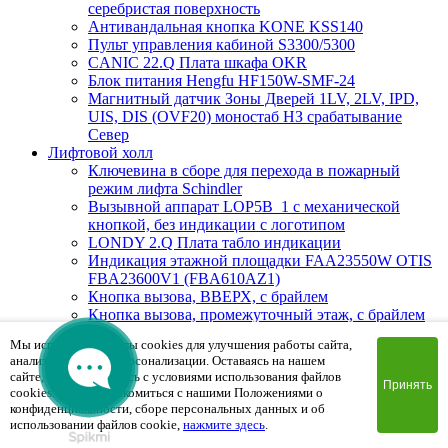
серебристая поверхность
Антивандальная кнопка KONE KSS140
Пульт управления кабиной S3300/5300
CANIC 22.Q Плата шкафа OKR
Блок питания Hengfu HF150W-SMF-24
Магнитный датчик Зоны Дверей 1LV, 2LV, IPD,
UIS, DIS (OVF20) моностаб НЗ срабатывание
Cевер
Лифтовой холл
Ключевина в сборе для перехода в пожарный
режим лифта Schindler
Вызывной аппарат LOP5B_1 с механической
кнопкой, без индикации с логотипом
LONDY 2.Q Плата табло индикации
Индикация этажной площадки FAA23550W OTIS
FBA23600V1 (FBA610AZ1)
Кнопка вызова, ВВЕРХ, с брайлем
Кнопка вызова, промежуточный этаж, с брайлем
DCL-244 Плата приказного аппарата
Мы используем файлы cookies для улучшения работы сайта,
Вызывная панель LOP GS 100 P-2WSF
анализа трафика и персонализации. Оставаясь на нашем
(промежуточный этаж), белый, накладной
сайте, вы соглашаетесь с условиями использования файлов
BLINVHG 1.Q Плата табло индикации
Принять
cookies. Чтобы ознакомиться с нашими Положениями о
DHL-270 Плата этажная
конфиденциальности, сборе персональных данных и об
BIOAPRL 1.Q Плата индикиции, красный цвет на
использовании файлов cookie,
нажмите здесь
.
Schindler 300AP