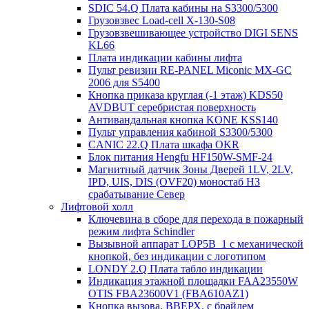
SDIC 54.Q Плата кабины на S3300/5300
Грузовзвес Load-cell X-130-S08
Грузовзвешивающее устройство DIGI SENS
KL66
Плата индикации кабины лифта
Пульт ревизии RE-PANEL Miconic MX-GC
2006 для S5400
Кнопка приказа круглая (-1 этаж) KDS50
AVDBUT серебристая поверхность
Антивандальная кнопка KONE KSS140
Пульт управления кабиной S3300/5300
CANIC 22.Q Плата шкафа OKR
Блок питания Hengfu HF150W-SMF-24
Магнитный датчик Зоны Дверей 1LV, 2LV,
IPD, UIS, DIS (OVF20) моностаб НЗ
срабатывание Cевер
Лифтовой холл
Ключевина в сборе для перехода в пожарный
режим лифта Schindler
Вызывной аппарат LOP5B_1 с механической
кнопкой, без индикации с логотипом
LONDY 2.Q Плата табло индикации
Индикация этажной площадки FAA23550W
OTIS FBA23600V1 (FBA610AZ1)
Кнопка вызова, ВВЕРХ, с брайлем