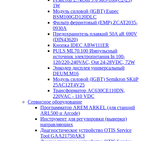
1W
Модуль силовой (IGBT) Eupec
BSM100GD120DLC
Фильтр ферритовый (EMP) ZCAT2035-
0930A
Предохранитель плавкий 50A aR 690V
(DIN43620)
Кнопка IDEC ABW111ER
PULS ML70.100 Импульсный
источник электропитания In 100-
120/220-240VAC, Out 24-28VDC, 72W
Энкодер дисплея универсальный
DEUM.M16
Модуль силовой (IGBT) Semikron SKiiP
25AC12T4V25
Трансформатор AC630CE110DN,
220VAC - 110 VDC
Сервисное оборудование
Программатор AREM ARKEL (для станций
ARL500 и Arcode)
Инструмент для регулировки (выверки)
направляющих
Диагностическое устройство OTIS Service
Tool GAA21750AK3