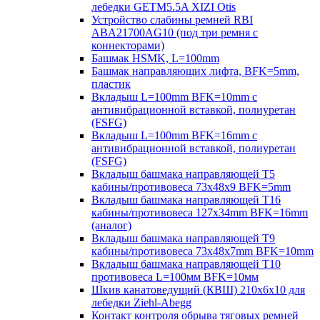
лебедки GETM5.5A XIZI Otis
Устройство слабины ремней RBI
ABA21700AG10 (под три ремня с
коннекторами)
Башмак HSMK, L=100mm
Башмак направляющих лифта, BFK=5mm,
пластик
Вкладыш L=100mm BFK=10mm с
антивибрационной вставкой, полиуретан
(FSFG)
Вкладыш L=100mm BFK=16mm с
антивибрационной вставкой, полиуретан
(FSFG)
Вкладыш башмака направляющей T5
кабины/противовеса 73х48х9 BFK=5mm
Вкладыш башмака направляющей T16
кабины/противовеса 127х34mm BFK=16mm
(аналог)
Вкладыш башмака направляющей T9
кабины/противовеса 73х48х7mm BFK=10mm
Вкладыш башмака направляющей T10
противовеса L=100мм BFK=10мм
Шкив канатоведущий (КВШ) 210х6х10 для
лебедки Ziehl-Abegg
Контакт контроля обрыва тяговых ремней