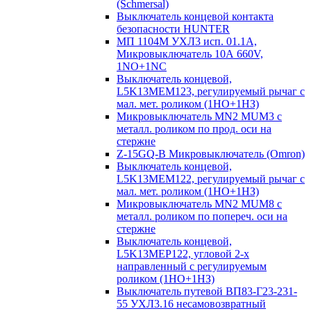
(Schmersal)
Выключатель концевой контакта
безопасности HUNTER
МП 1104М УХЛ3 исп. 01.1А,
Микровыключатель 10А 660V,
1NO+1NC
Выключатель концевой,
L5K13MEM123, регулируемый рычаг с
мал. мет. роликом (1НО+1НЗ)
Микровыключатель MN2 MUM3 с
металл. роликом по прод. оси на
стержне
Z-15GQ-B Микровыключатель (Omron)
Выключатель концевой,
L5K13MEM122, регулируемый рычаг с
мал. мет. роликом (1НО+1НЗ)
Микровыключатель MN2 MUM8 с
металл. роликом по попереч. оси на
стержне
Выключатель концевой,
L5K13MEP122, угловой 2-х
направленный с регулируемым
роликом (1НО+1НЗ)
Выключатель путевой ВП83-Г23-231-
55 УХЛ3.16 несамовозвратный