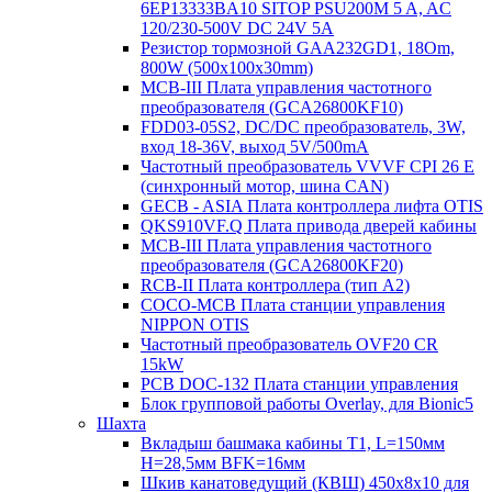
6EP13333BA10 SITOP PSU200M 5 A, AC
120/230-500V DC 24V 5A
Резистор тормозной GAA232GD1, 18Om,
800W (500x100x30mm)
MCB-III Плата управления частотного
преобразователя (GCA26800KF10)
FDD03-05S2, DC/DC преобразователь, 3W,
вход 18-36V, выход 5V/500mA
Частотный преобразователь VVVF CPI 26 E
(синхронный мотор, шина CAN)
GECB - ASIA Плата контроллера лифта OTIS
QKS910VF.Q Плата привода дверей кабины
MCB-III Плата управления частотного
преобразователя (GCA26800KF20)
RCB-II Плата контроллера (тип A2)
COCO-MCB Плата станции управления
NIPPON OTIS
Частотный преобразователь OVF20 CR
15kW
PCB DOC-132 Плата станции управления
Блок групповой работы Overlay, для Bionic5
Шахта
Вкладыш башмака кабины T1, L=150мм
H=28,5мм BFK=16мм
Шкив канатоведущий (КВШ) 450х8х10 для