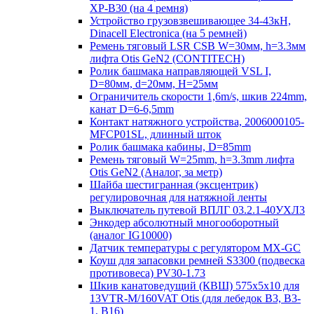
XP-B30 (на 4 ремня)
Устройство грузовзвешивающее 34-43кН,
Dinacell Electronica (на 5 ремней)
Ремень тяговый LSR CSB W=30мм, h=3.3мм
лифта Otis GeN2 (CONTITECH)
Ролик башмака направляющей VSL I,
D=80мм, d=20мм, H=25мм
Ограничитель скорости 1,6m/s, шкив 224mm,
канат D=6-6,5mm
Контакт натяжного устройства, 2006000105-
MFCP01SL, длинный шток
Ролик башмака кабины, D=85mm
Ремень тяговый W=25mm, h=3.3mm лифта
Otis GeN2 (Аналог, за метр)
Шайба шестигранная (эксцентрик)
регулировочная для натяжной ленты
Выключатель путевой ВПЛГ 03.2.1-40УХЛ3
Энкодер абсолютный многооборотный
(аналог IG10000)
Датчик температуры с регулятором MX-GC
Коуш для запасовки ремней S3300 (подвеска
противовеса) PV30-1.73
Шкив канатоведущий (КВШ) 575х5х10 для
13VTR-M/160VAT Otis (для лебедок B3, B3-
1, B16)