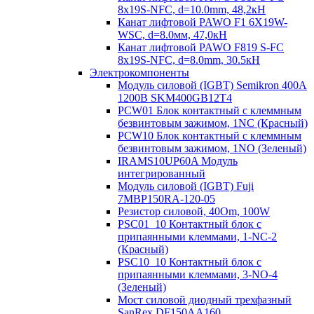
8х19S-NFC, d=10.0mm, 48,2кН
Канат лифтовой PAWO F1 6X19W-
WSC, d=8.0мм, 47,0кН
Канат лифтовой PAWO F819 S-FC
8х19S-NFC, d=8.0mm, 30.5кН
Электрокомпоненты
Модуль силовой (IGBT) Semikron 400А
1200В SKM400GB12T4
PCW01 Блок контактный с клеммным
безвинтовым зажимом, 1NC (Красный)
PCW10 Блок контактный с клеммным
безвинтовым зажимом, 1NO (Зеленый)
IRAMS10UP60A Модуль
интегрированный
Модуль силовой (IGBT) Fuji
7MBP150RA-120-05
Резистор силовой, 40Om, 100W
PSC01_10 Контактный блок с
припаянными клеммами, 1-NC-2
(Красный)
PSC10_10 Контактный блок с
припаянными клеммами, 3-NO-4
(Зеленый)
Мост силовой диодный трехфазный
SanRex DF150AA160