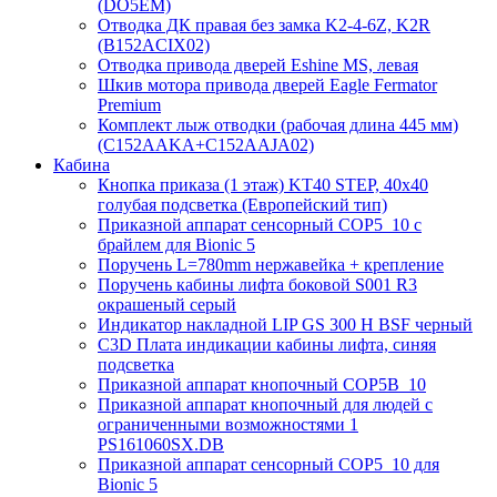
(DO5EM)
Отводка ДК правая без замка K2-4-6Z, K2R
(B152ACIX02)
Отводка привода дверей Eshine MS, левая
Шкив мотора привода дверей Eagle Fermator
Premium
Комплект лыж отводки (рабочая длина 445 мм)
(C152AAKA+C152AAJA02)
Кабина
Кнопка приказа (1 этаж) KT40 STEP, 40х40
голубая подсветка (Европейский тип)
Приказной аппарат сенсорный COP5_10 с
брайлем для Bionic 5
Поручень L=780mm нержавейка + крепление
Поручень кабины лифта боковой S001 R3
окрашеный серый
Индикатор накладной LIP GS 300 H BSF черный
C3D Плата индикации кабины лифта, синяя
подсветка
Приказной аппарат кнопочный COP5B_10
Приказной аппарат кнопочный для людей с
ограниченными возможностями 1
PS161060SX.DB
Приказной аппарат сенсорный COP5_10 для
Bionic 5