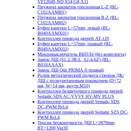
VF1204S,ND,S54,G8,A11
Пружина закрытия торсионная L-Z (BL-
C102AAMI01)
Пружина закрытия торсионная R-Z (BL-
C102AAMI02)
Буфер каретки L=57mm, левый (BL-
B049AAMX01)
Контроллер привода дверей AT-120
Буфер каретки L=57mm, правый (BL-
B049AAMX02)
Микровыключатель ВБПЛ4 (без комплекта)
Замок ДШ (S1-2-3R-L, S2-4-6Z) (BL-
B018AAAX)
Замок ДШ Otis PRIMA-S правый
Ролик металлический подвеса створок ДК/
ДШ с полиуретановым покрытием (D=72
мм, W=14 мм, внутр.М10)
Контроллер безщеточного привода дверей
Sematiс SDS AC-VVVF HV-MV PLUS
Контроллер привода дверей Sematic SDS
DC-PWM Rel.4
Контроллер привода дверей Sematic SZS DC-
PWM Rel.4
Тросик бесконечности ДШ L=2879mm
BT=1200 Var30