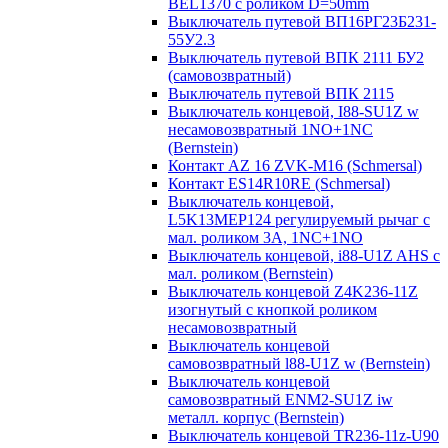
BEL1370 с роликом D=50mm
Выключатель путевой ВП16РГ23Б231-
55У2.3
Выключатель путевой ВПК 2111 БУ2
(самовозвратный)
Выключатель путевой ВПК 2115
Выключатель концевой, I88-SU1Z w
несамовозвратный 1NO+1NC
(Bernstein)
Контакт AZ 16 ZVK-M16 (Schmersal)
Контакт ES14R10RE (Schmersal)
Выключатель концевой,
L5K13MEP124 регулируемый рычаг с
мал. роликом 3А, 1NC+1NO
Выключатель концевой, i88-U1Z AHS с
мал. роликом (Bernstein)
Выключатель концевой Z4K236-11Z
изогнутый с кнопкой роликом
несамовозвратный
Выключатель концевой
самовозвратный l88-U1Z w (Bernstein)
Выключатель концевой
самовозвратный ENM2-SU1Z iw
металл. корпус (Bernstein)
Выключатель концевой TR236-11z-U90