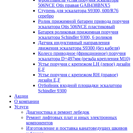
506NCE Otis правая GAB438BNX5
Ступень для эскалатора S9300, 600/R76
серебро
Ролик прижимной батареи привода поручня
эскалатора Otis 506NCE пластиковый
Батарея роликовая прижимная поручня
эскалатора Schindler 9300, 6 роликов
Датчик индуктивный направления
движения эскалатора S9300 (без кабеля)
Колесо приводное (фрикционное) поручня
эскалатора D=497мм (резьба крепления M10)
Устье поручня с крепежом LH (левое) дизайн
E,F
Устье поручня с крепежом RH (правое)
дизайн E,F
Отбойник входной площадки эскалатора
Schindler 9300
Акции
О компании
Услуги
Диагностика и ремонт лебедок
Ремонт лифтовых плат и иных электронных
компонентов
Изготовление и поставка канатоведущих шкивов