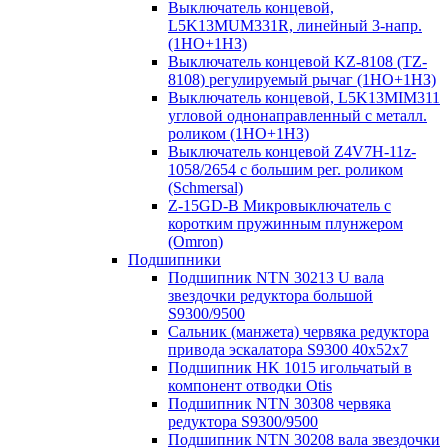
Выключатель концевой,
L5K13MUM331R, линейный 3-напр.
(1НО+1НЗ)
Выключатель концевой KZ-8108 (TZ-
8108) регулируемый рычаг (1НО+1НЗ)
Выключатель концевой, L5K13MIM311
угловой однонаправленный с металл.
роликом (1НО+1НЗ)
Выключатель концевой Z4V7H-11z-
1058/2654 с большим рег. роликом
(Schmersal)
Z-15GD-B Микровыключатель с
коротким пружинным плунжером
(Omron)
Подшипники
Подшипник NTN 30213 U вала
звездочки редуктора большой
S9300/9500
Сальник (манжета) червяка редуктора
привода эскалатора S9300 40х52х7
Подшипник HK 1015 игольчатый в
компонент отводки Otis
Подшипник NTN 30308 червяка
редуктора S9300/9500
Подшипник NTN 30208 вала звездочки