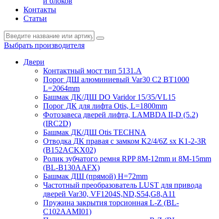
и блоков
Контакты
Статьи
Выбрать производителя
Двери
Контактный мост тип 5131.A
Порог ДШ алюминиевый Var30 C2 BT1000
L=2064mm
Башмак ДК/ДШ DO Varidor 15/35/VL15
Порог ДК для лифта Otis, L=1800mm
Фотозавеса дверей лифта, LAMBDA II-D (5.2)
(IRC2D)
Башмак ДК/ДШ Otis TECHNA
Отводка ДК правая с замком K2/4/6Z sx K1-2-3R
(B152ACKX02)
Ролик зубчатого ремня RPP 8M-12mm и 8M-15mm
(BL-B130AAFX)
Башмак ДШ (прямой) H=72mm
Частотный преобразователь LUST для привода
дверей Var30, VF1204S,ND,S54,G8,A11
Пружина закрытия торсионная L-Z (BL-
C102AAMI01)