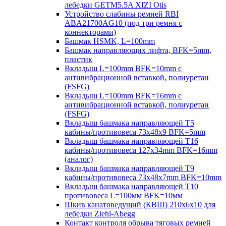
лебедки GETM5.5A XIZI Otis
Устройство слабины ремней RBI
ABA21700AG10 (под три ремня с
коннекторами)
Башмак HSMK, L=100mm
Башмак направляющих лифта, BFK=5mm,
пластик
Вкладыш L=100mm BFK=10mm с
антивибрационной вставкой, полиуретан
(FSFG)
Вкладыш L=100mm BFK=16mm с
антивибрационной вставкой, полиуретан
(FSFG)
Вкладыш башмака направляющей T5
кабины/противовеса 73х48х9 BFK=5mm
Вкладыш башмака направляющей T16
кабины/противовеса 127х34mm BFK=16mm
(аналог)
Вкладыш башмака направляющей T9
кабины/противовеса 73х48х7mm BFK=10mm
Вкладыш башмака направляющей T10
противовеса L=100мм BFK=10мм
Шкив канатоведущий (КВШ) 210х6х10 для
лебедки Ziehl-Abegg
Контакт контроля обрыва тяговых ремней