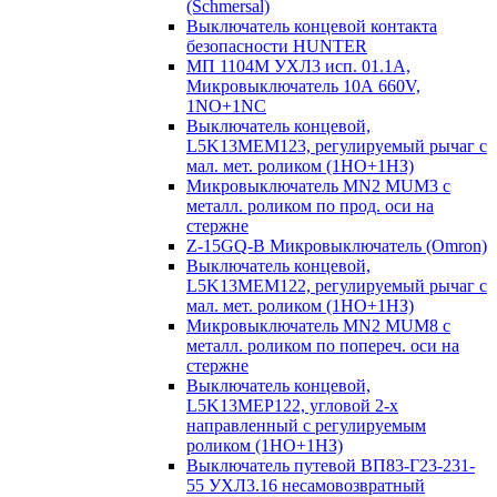
(Schmersal)
Выключатель концевой контакта
безопасности HUNTER
МП 1104М УХЛ3 исп. 01.1А,
Микровыключатель 10А 660V,
1NO+1NC
Выключатель концевой,
L5K13MEM123, регулируемый рычаг с
мал. мет. роликом (1НО+1НЗ)
Микровыключатель MN2 MUM3 с
металл. роликом по прод. оси на
стержне
Z-15GQ-B Микровыключатель (Omron)
Выключатель концевой,
L5K13MEM122, регулируемый рычаг с
мал. мет. роликом (1НО+1НЗ)
Микровыключатель MN2 MUM8 с
металл. роликом по попереч. оси на
стержне
Выключатель концевой,
L5K13MEP122, угловой 2-х
направленный с регулируемым
роликом (1НО+1НЗ)
Выключатель путевой ВП83-Г23-231-
55 УХЛ3.16 несамовозвратный