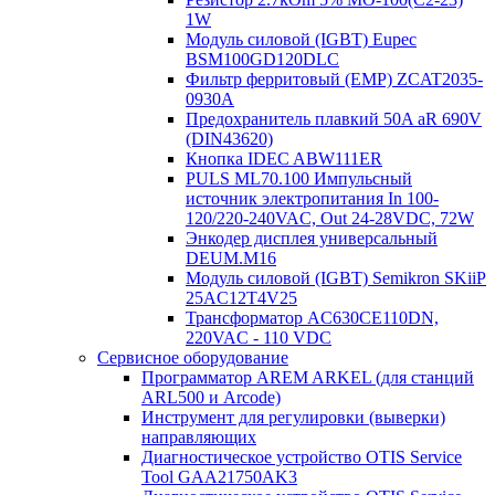
1W
Модуль силовой (IGBT) Eupec
BSM100GD120DLC
Фильтр ферритовый (EMP) ZCAT2035-
0930A
Предохранитель плавкий 50A aR 690V
(DIN43620)
Кнопка IDEC ABW111ER
PULS ML70.100 Импульсный
источник электропитания In 100-
120/220-240VAC, Out 24-28VDC, 72W
Энкодер дисплея универсальный
DEUM.M16
Модуль силовой (IGBT) Semikron SKiiP
25AC12T4V25
Трансформатор AC630CE110DN,
220VAC - 110 VDC
Сервисное оборудование
Программатор AREM ARKEL (для станций
ARL500 и Arcode)
Инструмент для регулировки (выверки)
направляющих
Диагностическое устройство OTIS Service
Tool GAA21750AK3