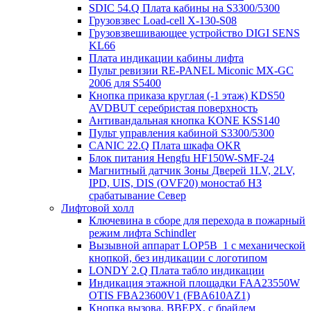
SDIC 54.Q Плата кабины на S3300/5300
Грузовзвес Load-cell X-130-S08
Грузовзвешивающее устройство DIGI SENS
KL66
Плата индикации кабины лифта
Пульт ревизии RE-PANEL Miconic MX-GC
2006 для S5400
Кнопка приказа круглая (-1 этаж) KDS50
AVDBUT серебристая поверхность
Антивандальная кнопка KONE KSS140
Пульт управления кабиной S3300/5300
CANIC 22.Q Плата шкафа OKR
Блок питания Hengfu HF150W-SMF-24
Магнитный датчик Зоны Дверей 1LV, 2LV,
IPD, UIS, DIS (OVF20) моностаб НЗ
срабатывание Cевер
Лифтовой холл
Ключевина в сборе для перехода в пожарный
режим лифта Schindler
Вызывной аппарат LOP5B_1 с механической
кнопкой, без индикации с логотипом
LONDY 2.Q Плата табло индикации
Индикация этажной площадки FAA23550W
OTIS FBA23600V1 (FBA610AZ1)
Кнопка вызова, ВВЕРХ, с брайлем