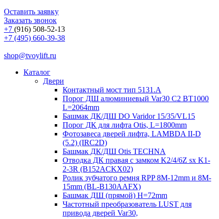
Оставить заявку
Заказать звонок
+7
(916) 508-52-13
+7 (495) 660-39-38
shop@tvoylift.ru
Каталог
Двери
Контактный мост тип 5131.A
Порог ДШ алюминиевый Var30 C2 BT1000
L=2064mm
Башмак ДК/ДШ DO Varidor 15/35/VL15
Порог ДК для лифта Otis, L=1800mm
Фотозавеса дверей лифта, LAMBDA II-D
(5.2) (IRC2D)
Башмак ДК/ДШ Otis TECHNA
Отводка ДК правая с замком K2/4/6Z sx K1-
2-3R (B152ACKX02)
Ролик зубчатого ремня RPP 8M-12mm и 8M-
15mm (BL-B130AAFX)
Башмак ДШ (прямой) H=72mm
Частотный преобразователь LUST для
привода дверей Var30,