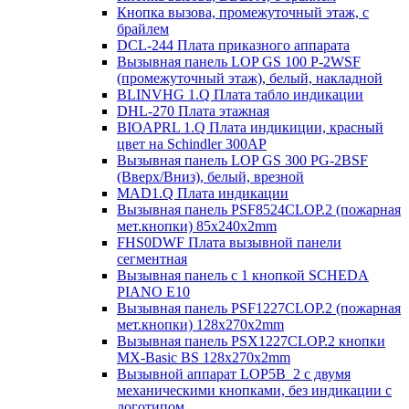
Кнопка вызова, промежуточный этаж, с
брайлем
DCL-244 Плата приказного аппарата
Вызывная панель LOP GS 100 P-2WSF
(промежуточный этаж), белый, накладной
BLINVHG 1.Q Плата табло индикации
DHL-270 Плата этажная
BIOAPRL 1.Q Плата индикиции, красный
цвет на Schindler 300AP
Вызывная панель LOP GS 300 PG-2BSF
(Вверх/Вниз), белый, врезной
MAD1.Q Плата индикации
Вызывная панель PSF8524CLOP.2 (пожарная
мет.кнопки) 85х240х2mm
FHS0DWF Плата вызывной панели
сегментная
Вызывная панель с 1 кнопкой SCHEDA
PIANO E10
Вызывная панель PSF1227CLOP.2 (пожарная
мет.кнопки) 128х270х2mm
Вызывная панель PSX1227CLOP.2 кнопки
MX-Basic BS 128х270х2mm
Вызывной аппарат LOP5B_2 с двумя
механическими кнопками, без индикации с
логотипом