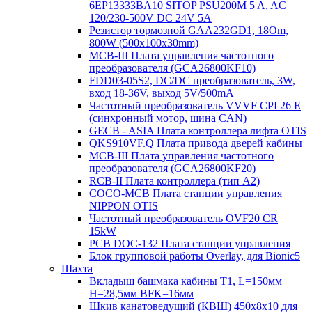
6EP13333BA10 SITOP PSU200M 5 A, AC
120/230-500V DC 24V 5A
Резистор тормозной GAA232GD1, 18Om,
800W (500x100x30mm)
MCB-III Плата управления частотного
преобразователя (GCA26800KF10)
FDD03-05S2, DC/DC преобразователь, 3W,
вход 18-36V, выход 5V/500mA
Частотный преобразователь VVVF CPI 26 E
(синхронный мотор, шина CAN)
GECB - ASIA Плата контроллера лифта OTIS
QKS910VF.Q Плата привода дверей кабины
MCB-III Плата управления частотного
преобразователя (GCA26800KF20)
RCB-II Плата контроллера (тип A2)
COCO-MCB Плата станции управления
NIPPON OTIS
Частотный преобразователь OVF20 CR
15kW
PCB DOC-132 Плата станции управления
Блок групповой работы Overlay, для Bionic5
Шахта
Вкладыш башмака кабины T1, L=150мм
H=28,5мм BFK=16мм
Шкив канатоведущий (КВШ) 450х8х10 для