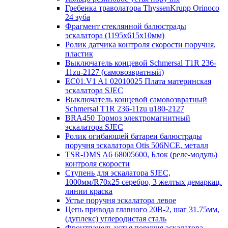
Гребенка траволатора ThyssenKrupp Orinoco
24 зуба
Фрагмент стеклянной балюстрады
эскалатора (1195х615х10мм)
Ролик датчика контроля скорости поручня,
пластик
Выключатель концевой Schmersal T1R 236-
11zu-2127 (самовозвратный)
EC01.V1 A1 02010025 Плата материнская
эскалатора SJEC
Выключатель концевой самовозвратный
Schmersal T1R 236-11zu u180-2127
BRA450 Тормоз электромагнитный
эскалатора SJEC
Ролик огибающей батареи балюстрады
поручня эскалатора Otis 506NCE, металл
TSR-DMS A6 68005600, Блок (реле-модуль)
контроля скорости
Ступень для эскалатора SJEC,
1000мм/R70x25 серебро, 3 желтых демаркац.
линии краска
Устье поручня эскалатора левое
Цепь привода главного 20B-2, шаг 31.75мм,
(дуплекс) углеродистая сталь
Фронтпанель устья поручня эскалатора