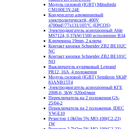
Модуль силовой (IGBT) Mitsubishi
CM100E3Y-24E
Конденсатор алюминиевый
электролитическтй, 400V
4700mF/77x131/105°C (EPCOS)
Электродвигатель асинхронный Able
MS7124, 0,37kW/1500 исполнение В34
Ключевина 19mm, 2 ключа
Контакт кнопки Schneider ZB2 BE102C
NC
Контакт кнопки Schneider ZB2 BE101C
NO
Выключатель кулачковый Legrand
PR12, 16A, 4 положения
Модуль силовой (IGBT) Semikron SKiiP
83ANB15T4
Электродвигатель асинхронный КГЕ
2008-6, 3kW, 920об/мин
Переключатель на 2 положения GS-
25/04-2
Переключатель на 2 положения, IDEC
YW-E10
Резистор 1.0kOm 5% МО-100(С2-23)
1W
Резистор 2.7kOm 5% МО-100(С2-23)