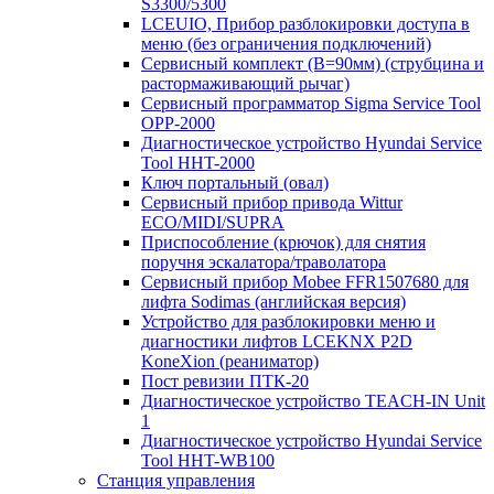
S3300/5300
LCEUIO, Прибор разблокировки доступа в
меню (без ограничения подключений)
Сервисный комплект (В=90мм) (струбцина и
растормаживающий рычаг)
Сервисный программатор Sigma Service Tool
OPP-2000
Диагностическое устройство Hyundai Service
Tool HHT-2000
Ключ портальный (овал)
Сервисный прибор привода Wittur
ECO/MIDI/SUPRA
Приспособление (крючок) для снятия
поручня эскалатора/траволатора
Сервисный прибор Mobee FFR1507680 для
лифта Sodimas (английская версия)
Устройство для разблокировки меню и
диагностики лифтов LCEKNX P2D
KoneXion (реаниматор)
Пост ревизии ПТК-20
Диагностическое устройство TEACH-IN Unit
1
Диагностическое устройство Hyundai Service
Tool HHT-WB100
Станция управления