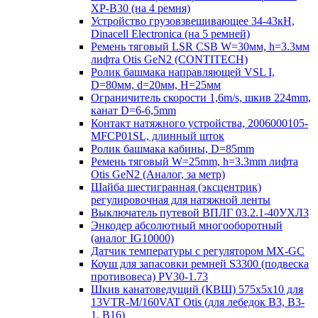
XP-B30 (на 4 ремня)
Устройство грузовзвешивающее 34-43кН,
Dinacell Electronica (на 5 ремней)
Ремень тяговый LSR CSB W=30мм, h=3.3мм
лифта Otis GeN2 (CONTITECH)
Ролик башмака направляющей VSL I,
D=80мм, d=20мм, H=25мм
Ограничитель скорости 1,6m/s, шкив 224mm,
канат D=6-6,5mm
Контакт натяжного устройства, 2006000105-
MFCP01SL, длинный шток
Ролик башмака кабины, D=85mm
Ремень тяговый W=25mm, h=3.3mm лифта
Otis GeN2 (Аналог, за метр)
Шайба шестигранная (эксцентрик)
регулировочная для натяжной ленты
Выключатель путевой ВПЛГ 03.2.1-40УХЛ3
Энкодер абсолютный многооборотный
(аналог IG10000)
Датчик температуры с регулятором MX-GC
Коуш для запасовки ремней S3300 (подвеска
противовеса) PV30-1.73
Шкив канатоведущий (КВШ) 575х5х10 для
13VTR-M/160VAT Otis (для лебедок B3, B3-
1, B16)