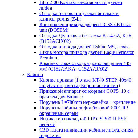
ВБ5-2-00 Контакт безопасности дверей
лифта
Отводка (основание) левая без лыж и
клипсы ремня (Z-L)
Контроллер привода дверей DCSS5-E basic
unit (DO5EM)
Отводка ДК правая без замка K2-4-6Z, K2R
(B152ACIX02)
Отводка привода дверей Eshine MS, левая
Шкив мотора привода дверей Eagle Fermator
Premium
Комплект лыж отводки (рабочая длина 445
мм) (C152AAKA+C152AAJA02)
Кабина
Кнопка приказа (1 этаж) KT40 STEP, 40х40
голубая подсветка (Европейский тип)
Приказной аппарат сенсорный COP5_10 с
брайлем для Bionic 5
Поручень L=780mm нержавейка + крепление
Поручень кабины лифта боковой S001 R3
окрашеный серый
Индикатор накладной LIP GS 300 H BSF
черный
C3D Плата индикации кабины лифта, синяя
подсветка