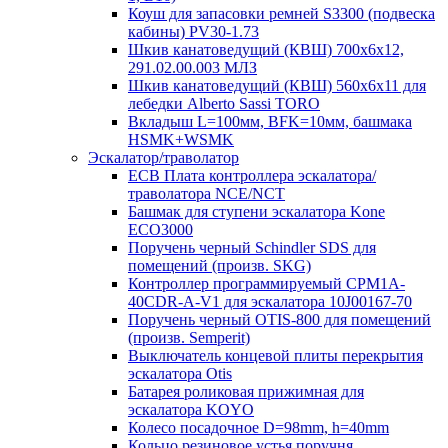
Коуш для запасовки ремней S3300 (подвеска
кабины) PV30-1.73
Шкив канатоведущий (КВШ) 700х6х12,
291.02.00.003 МЛЗ
Шкив канатоведущий (КВШ) 560х6х11 для
лебедки Alberto Sassi TORO
Вкладыш L=100мм, BFK=10мм, башмака
HSMK+WSMK
Эскалатор/траволатор
ECB Плата контроллера эскалатора/
траволатора NCE/NCT
Башмак для ступени эскалатора Kone
ECO3000
Поручень черный Schindler SDS для
помещений (произв. SKG)
Контроллер программируемый CPM1A-
40CDR-A-V1 для эскалатора 10J00167-70
Поручень черный OTIS-800 для помещений
(произв. Semperit)
Выключатель концевой плиты перекрытия
эскалатора Otis
Батарея роликовая прижимная для
эскалатора KOYO
Колесо посадочное D=98mm, h=40mm
Кольцо резиновое устья поручня