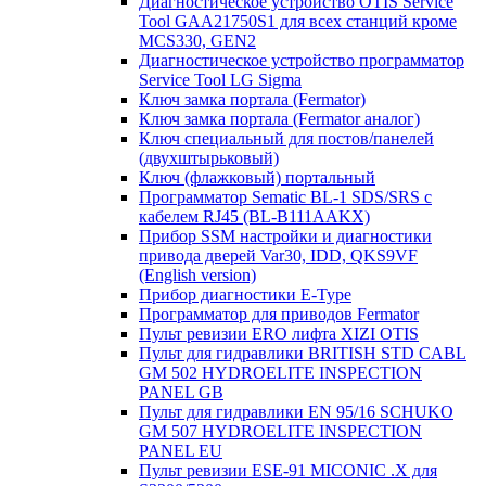
Диагностическое устройство OTIS Service
Tool GAA21750S1 для всех станций кроме
MCS330, GEN2
Диагностическое устройство программатор
Service Tool LG Sigma
Ключ замка портала (Fermator)
Ключ замка портала (Fermator аналог)
Ключ специальный для постов/панелей
(двухштырьковый)
Ключ (флажковый) портальный
Программатор Sematic BL-1 SDS/SRS с
кабелем RJ45 (BL-B111AAKX)
Прибор SSM настройки и диагностики
привода дверей Var30, IDD, QKS9VF
(English version)
Прибор диагностики E-Type
Программатор для приводов Fermator
Пульт ревизии ERO лифта XIZI OTIS
Пульт для гидравлики BRITISH STD CABL
GM 502 HYDROELITE INSPECTION
PANEL GB
Пульт для гидравлики EN 95/16 SCHUKO
GM 507 HYDROELITE INSPECTION
PANEL EU
Пульт ревизии ESE-91 MICONIC .X для