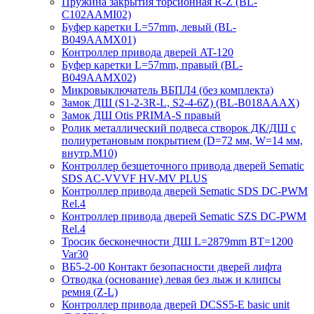
Пружина закрытия торсионная R-Z (BL-
C102AAMI02)
Буфер каретки L=57mm, левый (BL-
B049AAMX01)
Контроллер привода дверей AT-120
Буфер каретки L=57mm, правый (BL-
B049AAMX02)
Микровыключатель ВБПЛ4 (без комплекта)
Замок ДШ (S1-2-3R-L, S2-4-6Z) (BL-B018AAAX)
Замок ДШ Otis PRIMA-S правый
Ролик металлический подвеса створок ДК/ДШ с
полиуретановым покрытием (D=72 мм, W=14 мм,
внутр.М10)
Контроллер безщеточного привода дверей Sematiс
SDS AC-VVVF HV-MV PLUS
Контроллер привода дверей Sematic SDS DC-PWM
Rel.4
Контроллер привода дверей Sematic SZS DC-PWM
Rel.4
Тросик бесконечности ДШ L=2879mm BT=1200
Var30
ВБ5-2-00 Контакт безопасности дверей лифта
Отводка (основание) левая без лыж и клипсы
ремня (Z-L)
Контроллер привода дверей DCSS5-E basic unit