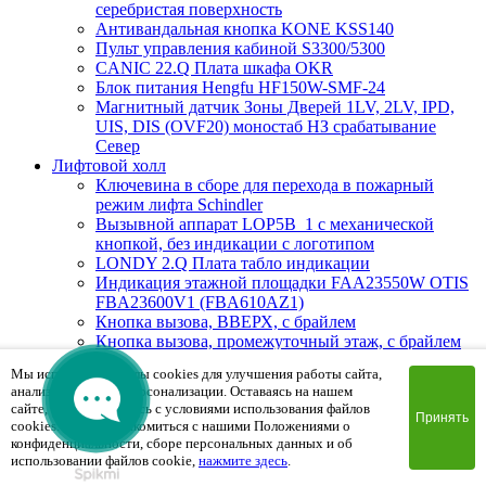
серебристая поверхность
Антивандальная кнопка KONE KSS140
Пульт управления кабиной S3300/5300
CANIC 22.Q Плата шкафа OKR
Блок питания Hengfu HF150W-SMF-24
Магнитный датчик Зоны Дверей 1LV, 2LV, IPD,
UIS, DIS (OVF20) моностаб НЗ срабатывание
Cевер
Лифтовой холл
Ключевина в сборе для перехода в пожарный
режим лифта Schindler
Вызывной аппарат LOP5B_1 с механической
кнопкой, без индикации с логотипом
LONDY 2.Q Плата табло индикации
Индикация этажной площадки FAA23550W OTIS
FBA23600V1 (FBA610AZ1)
Кнопка вызова, ВВЕРХ, с брайлем
Кнопка вызова, промежуточный этаж, с брайлем
DCL-244 Плата приказного аппарата
Мы используем файлы cookies для улучшения работы сайта,
Вызывная панель LOP GS 100 P-2WSF
анализа трафика и персонализации. Оставаясь на нашем
(промежуточный этаж), белый, накладной
сайте, вы соглашаетесь с условиями использования файлов
BLINVHG 1.Q Плата табло индикации
Принять
cookies. Чтобы ознакомиться с нашими Положениями о
DHL-270 Плата этажная
конфиденциальности, сборе персональных данных и об
BIOAPRL 1.Q Плата индикиции, красный цвет на
использовании файлов cookie,
нажмите здесь
.
Schindler 300AP