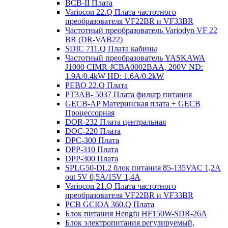
BCB-II Плата
Variocon 22.Q Плата частотного
преобразователя VF22BR и VF33BR
Частотный преобразователь Variodyn VF 22
BR (DR-VAB22)
SDIC 711.Q Плата кабины
Частотный преобразователь YASKAWA
J1000 CIMR-JCBA0002BAA, 200V ND:
1.9A/0.4kW HD: 1.6A/0.2kW
PEBO 22.Q Плата
РТ3АВ- 5037 Плата фильтр питания
GECB-AP Материнская плата + GECB
Процессорная
DOR-232 Плата центральная
DOC-220 Плата
DPC-300 Плата
DPP-310 Плата
DPP-300 Плата
SPLG50-DL2 блок питания 85-135VAC 1,2А
out 5V 0,5А/15V 1,4А
Variocon 21.Q Плата частотного
преобразователя VF22BR и VF33BR
PCB GCIOA 360.Q Плата
Блок питания Hengfu HF150W-SDR-26A
Блок электропитания регулируемый,