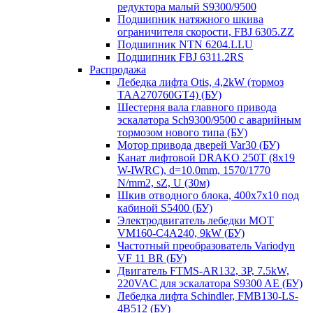
редуктора малый S9300/9500
Подшипник натяжного шкива
ограничителя скорости, FBJ 6305.ZZ
Подшипник NTN 6204.LLU
Подшипник FBJ 6311.2RS
Распродажа
Лебедка лифта Otis, 4,2kW (тормоз
TAA270760GT4) (БУ)
Шестерня вала главного привода
эскалатора Sch9300/9500 с аварийным
тормозом нового типа (БУ)
Мотор привода дверей Var30 (БУ)
Канат лифтовой DRAKO 250T (8x19
W-IWRC), d=10.0mm, 1570/1770
N/mm2, sZ, U (30м)
Шкив отводного блока, 400х7х10 под
кабиной S5400 (БУ)
Электродвигатель лебедки MOT
VM160-C4A240, 9kW (БУ)
Частотный преобразователь Variodyn
VF 11 BR (БУ)
Двигатель FTMS-AR132, 3P, 7.5kW,
220VAC для эскалатора S9300 AE (БУ)
Лебедка лифта Schindler, FMB130-LS-
4B512 (БУ)