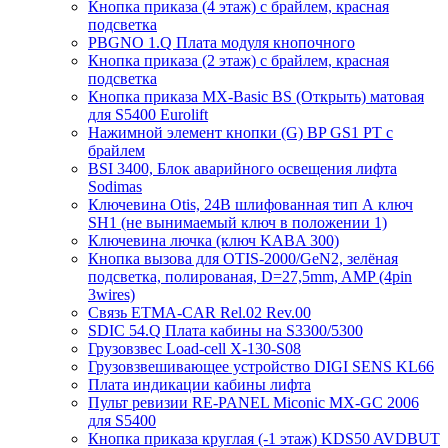
Кнопка приказа (4 этаж) с брайлем, красная
подсветка
PBGNO 1.Q Плата модуля кнопочного
Кнопка приказа (2 этаж) с брайлем, красная
подсветка
Кнопка приказа MX-Basic BS (Открыть) матовая
для S5400 Eurolift
Нажимной элемент кнопки (G) BP GS1 PT с
брайлем
BSI 3400, Блок аварийного освещения лифта
Sodimas
Ключевина Otis, 24В шлифованная тип А ключ
SH1 (не вынимаемый ключ в положении 1)
Ключевина лючка (ключ KABA 300)
Кнопка вызова для OTIS-2000/GeN2, зелёная
подсветка, полированая, D=27,5mm, AMP (4pin
3wires)
Связь ETMA-CAR Rel.02 Rev.00
SDIC 54.Q Плата кабины на S3300/5300
Грузовзвес Load-cell X-130-S08
Грузовзвешивающее устройство DIGI SENS KL66
Плата индикации кабины лифта
Пульт ревизии RE-PANEL Miconic MX-GC 2006
для S5400
Кнопка приказа круглая (-1 этаж) KDS50 AVDBUT