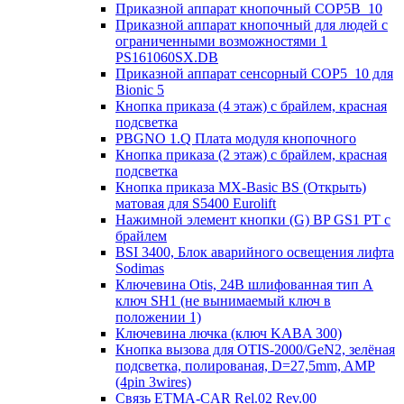
Приказной аппарат кнопочный COP5B_10
Приказной аппарат кнопочный для людей с
ограниченными возможностями 1
PS161060SX.DB
Приказной аппарат сенсорный COP5_10 для
Bionic 5
Кнопка приказа (4 этаж) с брайлем, красная
подсветка
PBGNO 1.Q Плата модуля кнопочного
Кнопка приказа (2 этаж) с брайлем, красная
подсветка
Кнопка приказа MX-Basic BS (Открыть)
матовая для S5400 Eurolift
Нажимной элемент кнопки (G) BP GS1 PT с
брайлем
BSI 3400, Блок аварийного освещения лифта
Sodimas
Ключевина Otis, 24В шлифованная тип А
ключ SH1 (не вынимаемый ключ в
положении 1)
Ключевина лючка (ключ KABA 300)
Кнопка вызова для OTIS-2000/GeN2, зелёная
подсветка, полированая, D=27,5mm, AMP
(4pin 3wires)
Связь ETMA-CAR Rel.02 Rev.00